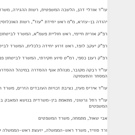
עו"ד אורלי דהן, הלשכה המשפטית, רשות ההגירה, משרד
יהודה בן-עזרא, מ"מ ראש יחידת "עוז", רשות האוכלוסין
רפ"ק אורית חיימי, ראש חוליית פשמ"א, המשרד לביטחון 
רפ"ק יעקב לופז, ראש זרוע יחידה כלכלית, המשרד לביטח
רפ"ק רענן כספי, רמ"ט סיוע חקירתי, המשרד לביטחון פנ
עו"ד רבקה מקובר, מנהלת אגף ההסדרה במינהל ההסדרה
המסחר והתעסוקה
עו"ד איריס מעין, נציבת זכויות העובדים הזרים, משרד
עו"ד רחל גרשוני, מתאמת בין-משרדית בנושא המאבק ב
המשפטים
אבי שאול, מתמחה, משרד המשפטים
ורד סוויד, משרד ראש-הממשלה, יועצת ראש-הממשלה לנ