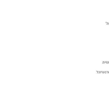
ת'
מית
רנשיונל