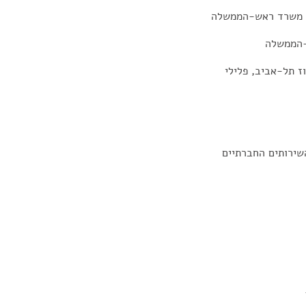
ה, משרד ראש-הממשלה
-הממשלה
ז תל-אביב, פלילי
שירותים החברתיים