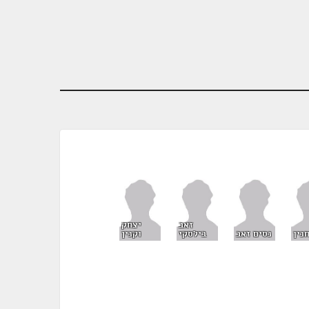
זאב
יצחק
נין
נסים זאב
בילסקי
וקנין