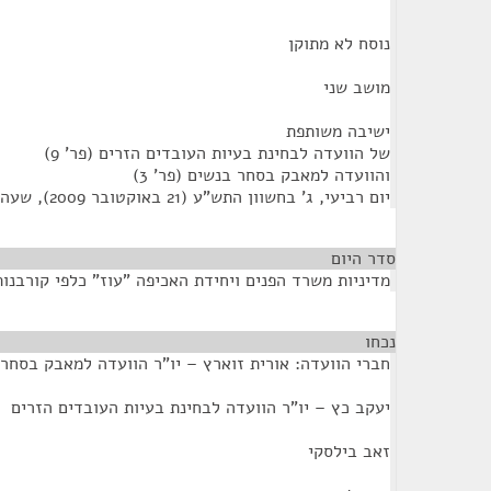
נוסח לא מתוקן
מושב שני
ישיבה משותפת
של הוועדה לבחינת בעיות העובדים הזרים (פר' 9)
והוועדה למאבק בסחר בנשים (פר' 3)
יום רביעי, ג' בחשוון התש"ע (21 באוקטובר 2009), שעה 09:30
סדר היום
מדיניות משרד הפנים ויחידת האכיפה "עוז" כלפי קורבנו
נכחו
¶
חברי הוועדה: אורית זוארץ – יו"ר הוועדה למאבק בסחר
יעקב כץ – יו"ר הוועדה לבחינת בעיות העובדים הזרים
זאב בילסקי