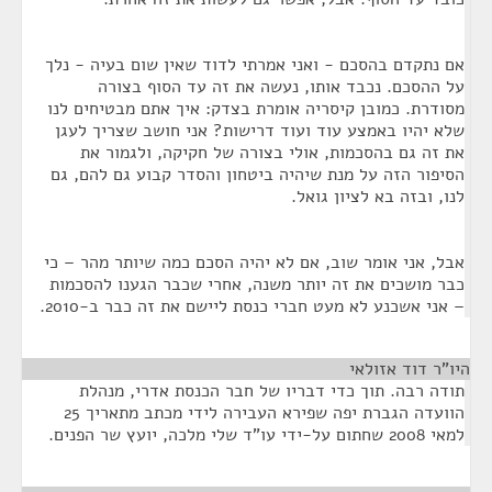
אם נתקדם בהסכם - ואני אמרתי לדוד שאין שום בעיה - נלך
על ההסכם. נכבד אותו, נעשה את זה עד הסוף בצורה
מסודרת. כמובן קיסריה אומרת בצדק: איך אתם מבטיחים לנו
שלא יהיו באמצע עוד ועוד דרישות? אני חושב שצריך לעגן
את זה גם בהסכמות, אולי בצורה של חקיקה, ולגמור את
הסיפור הזה על מנת שיהיה ביטחון והסדר קבוע גם להם, גם
לנו, ובזה בא לציון גואל.
אבל, אני אומר שוב, אם לא יהיה הסכם כמה שיותר מהר – כי
כבר מושכים את זה יותר משנה, אחרי שכבר הגענו להסכמות
– אני אשכנע לא מעט חברי כנסת ליישם את זה כבר ב-2010.
היו"ר דוד אזולאי
¶
תודה רבה. תוך כדי דבריו של חבר הכנסת אדרי, מנהלת
הוועדה הגברת יפה שפירא העבירה לידי מכתב מתאריך 25
למאי 2008 שחתום על-ידי עו"ד שלי מלכה, יועץ שר הפנים.