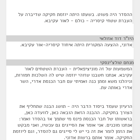
ההסדר היה פשוט. בשעתו היתה יוזמת חקיקה שדיברה על
העברת שטחי קיסריה - כולם - לאור עקיבא.
היו"ר דוד אזולאי
¶
אדוני, ההצעה המקורית היתה איחוד קיסריה-אור עקיבא.
מנחם טולצ'ינסקי
¶
המשמעות של זה מוניציפאלית - העברת השטחים לאור
עקיבא. אנחנו חשבנו שזוהי יוזמה שיש לה השלכות חמורות,
וניהלנו משא ומתן כנה ואמיתי עם חבר הכנסת אדרי, השר
אדרי באותה עת.
הרעיון שעמד ביסוד הדבר היה - תושג הבנה שתחליף את
הצורך בחקיקה. ההבנה הזאת הובאה כאן, לוועדה כאן,
בראשותו של חבר הכנסת פינס מי שתמך אז בהסדר ואמר:
אנחנו מוכנים. אני אומר את הסייגים גם עכשיו, ואני מבקש
את הזמן לומר את זה כי יש לי סייגים גם להסדר, וגם ליוזמת
החקיקה. אומר אותם ברשות אדוני.