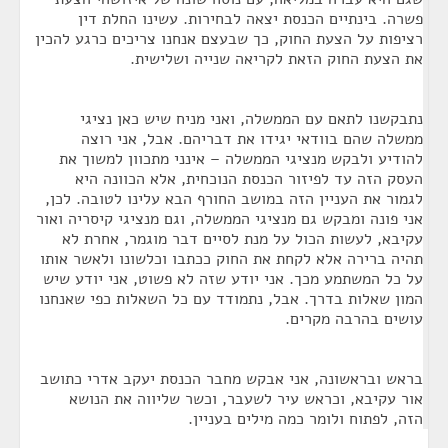
פשרה. בינתיים הכנסת יצאה לבחירות. עשינו החלת דין
רציפות על הצעת החוק, כך שבעצם אנחנו צריכים כרגע להכין
את הצעת החוק הזאת לקריאה שנייה ושלישית.
נתבקשנו לתאם עם הממשלה, ואני מניח שיש כאן נציגי
ממשלה שהם בוודאי יגידו את דבריהם. אבל, אני רוצה
להודיע ולבקש מנציגי הממשלה – אינני מתכוון למשוך את
העסק הזה עד לפיזור הכנסת הנוכחית, אלא הכוונה היא
לגמור את העניין הזה במושב החורף הבא עלינו לטובה. לכן,
אני פונה ומבקש גם מנציגי הממשלה, וגם מנציגי קיסריה ואור
עקיבא, לעשות הכול על מנת לסיים דבר מוגמר, אחרת לא
תהיה ברירה אלא לקחת את החוק ככתבו וכלשונו ולאשר אותו
על כל המשתמע מכך. אני יודע שזה לא פשוט, אני יודע שיש
המון שאלות בדרך. אבל, נתמודד עם כל השאלות כפי שאנחנו
עושים בהרבה מקרים.
בראש ובראשונה, אני אבקש מחבר הכנסת יעקב אדרי כתושב
אור עקיבא, וכראש עיר לשעבר, וכשר שליווה את הנושא
הזה, לפתוח ולומר כמה מילים בעניין.