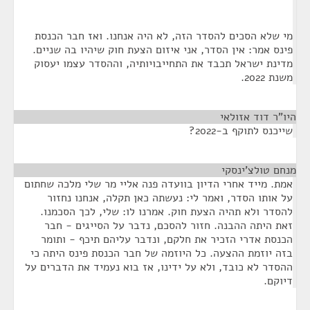
מי שלא הסכים להסדר הזה, לא היה אנחנו. ואז חבר הכנסת
פינס אמר: אין הסדר, אני איזום הצעת חוק שיהיו בה שניים.
מדינת ישראל תכבד את התחייבויותיה, וההסדר עצמו יעסוק
משנת 2022.
היו"ר דוד אזולאי
¶
שייכנס לתוקף ב-2022?
מנחם טולצ'ינסקי
¶
אמת. מייד אחרי הדיון בוועדה פנה אליי מר שלי מלכה שחתום
על אותו הסדר, ואמר לי: נעשתה כאן תקלה, אנחנו נחזור
להסדר ולא תהיה הצעת חוק. אמרנו לו: שלי, לכך הסכמנו.
זאת היתה ההבנה. חזור להסכם, נדבר על הסייגים - חבר
הכנסת אדרי הזכיר את חלקם, ונדבר עליהם תיכף - ותומר
בזה יוזמת ההצעה. כל היוזמה של חבר הכנסת פינס היתה כי
ההסדר לא כובד, ולא על ידינו, אז בוא נעמיד את הדברים על
דיוקם.