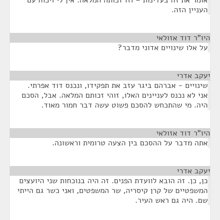
אומר את זה בעדינות – וזו זכותה המלאה. אין לי ויכוח עם
העניין הזה.
היו"ר דוד אזולאי
¶
על אלו שינויים אדוני מדבר?
יעקב אדרי
¶
שינויים - אברהם ביגר עזב את תפקידו, ונכנס דוד אפרתי.
אני לא נכנס לעניינים האלו, זוהי זכותם המלאה. אבל, הסכם
היה. מי שהתכחש להסכם פשוט עשה דבר חמור מאוד.
היו"ר דוד אזולאי
¶
אתה מדבר על ההסכם בין הצעה טרומית וראשונה.
יעקב אדרי
¶
כן, כן. זה הובא לוועדת הפנים. זה היה בנוכחות שני היועצים
המשפטיים של קרן קיסריה, שר המשפטים, ואני כשר גם הייתי
שם. היה גם ראש העיר.