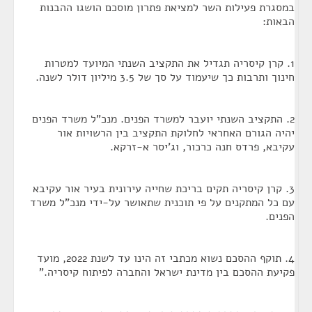
במסגרת פעילות השר למציאת פתרון מוסכם הושגו ההבנות
הבאות:
1. קרן קיסריה תגדיל את התקציב השנתי המיועד למטרות
חינוך ותרבות כך שיעמוד על סך של 3.5 מיליון דולר לשנה.
2. התקציב השנתי יועבר למשרד הפנים. מנכ"ל משרד הפנים
יהיה הגורם האחראי לחלוקת התקציב בין הרשויות אור
עקיבא, פרדס חנה כרכור, וג'יסר א-זרקא.
3. קרן קיסריה תקים בריכת שחייה עירונית בעיר אור עקיבא
עם כל המתקנים על פי תוכנית שתאושר על-ידי מנכ"ל משרד
הפנים.
4. תוקף ההסכם נשוא מכתבי זה הינו עד לשנת 2022, מועד
פקיעת ההסכם בין מדינת ישראל והחברה לפיתוח קיסריה."