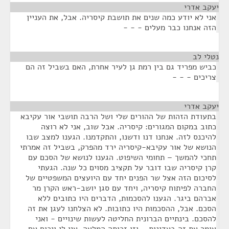
יעקב אדרי
¶
אני לא יודע כמה שנים את תושבת קיסריה. אבל, את העניין
הזה אנחנו כבר מעלים - - -
נטלי לב
¶
כביש מפריד גם בין רמת גן לעיר אחרת, האם בשביל זה הם
צריכים - - -
יעקב אדרי
¶
בתעודת הזהות של ההורים שלי ושל הרבה תושבי אור עקיבא
כתוב במקום המגורים: קיסריה. אבל שוב, אני לא רוצה
להיכנס לזה. אנחנו דנו ודשנו, והתקדמנו. הגענו למצב שבו
הנושא של אור עקיבא-קיסריה ירד מהפרק, בשביל זה אמרתי
תחכי להמשך – תחומי השיפוט. הגענו לנושא של הסכם עם
קרן קיסריה שבו דובר על תקציב מסוים כל שנה. הגעתי
לסיכום הזה אצל שר הפנים יחד עם היועצים המשפטיים של
החברה לפיתוח קיסריה, ויחד עם סגן יושב-ראש הקרן מר
אברהם ביגר. הגענו להסכמות, הדברים היו כתובים ללא
הסכם. אבל, ההסכמות היו כתובות. לא הצלחנו לעגן את זה
להסכם. בינתיים הברונית החליטה לעשות שינויים - ואני