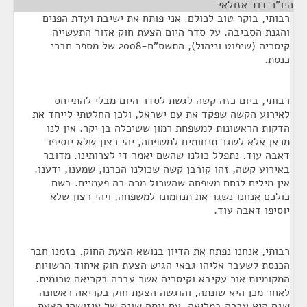
היו"ר דוד אזולאי
¶
רבותי, בוקר טוב לכולם. אני פותח את ישיבת ועדת הפנים
והגנת הסביבה. על סדר היום הצעת חוק אזור התעשייה
קיסריה (שיפוט וניהול), התשס"ח-2008 של מספר חברי
כנסת.
רבותי, ביום כזה קשה לגשת לסדר היום מבלי להתייחס
לאירוע הקשה שפקד את עם ישראל, ולכן החלטתי לייחד את
הדקות הראשונות למשפחת רמון ששיכלה בן יקר. אין לנו
מכאן אלא לשגר תנחומים למשפחה, יהי רצון שלא יוסיפו
דאבה עוד. נתפלל כולנו שהשם יאמר די לצרותינו. מדובר
באירוע קשה, זהו קורבן קשה שכולנו הכרנו, שמענו, ידענו.
אין מילים לנחם משפחה שהשכול מכה בה פעמיים. בשם
כולכם אנחנו נשגר את תנחמונו למשפחה, ויהי רצון שלא
יוסיפו דאבה עוד.
רבותי, אנחנו נפתח את הדיון בנושא הצעת החוק. בזמנו חבר
הכנסת לשעבר אליהו גבאי הגיש הצעת חוק איחוד הרשויות
המקומיות אור עקיבא וקיסריה אשר עברה בקריאה טרומית.
לאחר מכן היא שונתה, והוגשה הצעת חוק בקריאה ראשונה
שגם היא עברה במליאה, עם נוסח שונה של איזושהי הצעת