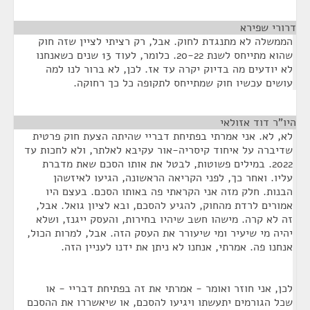
דרורי שפירא
¶
הממשלה לא מתנגדת לחוק. אבל, רק רציתי לציין שזה חוק
שהוא מתייחס לשנת 20-22. כלומר, לעוד 13 שנים כשאנחנו
לא יודעים מה בדיוק יקרה עד אז. לכן, לא ברור לנו למה
עושים עכשיו חוק שמתייחס לתקופה כל כך רחוקה.
היו"ר דוד אזולאי
¶
לא, לא. אני אמרתי בפתיחת דבריי שהיתה הצעת חוק פרטית
שדיברה על איחוד קיסריה-אור עקיבא לאלתר, ולא לחכות עד
2022. במילים פשוטות, לבטל את אותו הסכם שאת מדברת
עליו. ואחר כך, לפני הקריאה הראשונה, הגיעו לאיזשהן
הבנות. חלק מזה אני הקראתי פה באותו הסכם. בעצם היו
אמורים לרדת מהחוק, להגיע להסכם, ובא לציון גואל. אבל,
זה לא קרה. מישהו חשב שיהיו בחירות, והעסק ייגנז, ושלא
יהיה מי שיעיר ומי שיעורר את העסק הזה. אבל, למרות הכול,
אנחנו פה. אמרתי, אנחנו לא ניתן את ידנו לעניין הזה.
לכן, אני חוזר ואומר - אמרתי את זה בפתיחת דבריי - או
שכל הגורמים יתעשתו ויגיעו להסכם, או שיאשררו את ההסכם