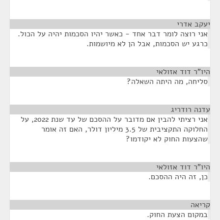
יעקב אדרי
¶
אני רוצה לומר דבר אחד - כאשר יהיו הסכמות יהיה על הכול.
כרגע יש הסכמות, אבל הן לא מיושמות.
היו"ר דוד אזולאי
¶
סליחה, מה היתה השאלה?
עדנה רודריג
¶
אני רציתי להבין אם מדובר על ההסכם של עד שנת 2022, על
החלוקה התקציבית של 3.5 מיליון דולר, האם זה אומר
שהצעות החוק לא יקודמו?
היו"ר דוד אזולאי
¶
כן, זה היה ההסכם.
קריאה
¶
במקום הצעת החוק.