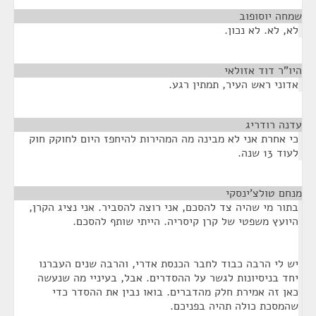
שמחה יוסופוב
¶
לא, לא. לא נכון.
היו"ר דוד אזולאי
¶
אדוני ראש העיר, תמתין רגע.
עדנה רודריג
¶
כי אחרת אני לא מבינה מה המהירות להיחפז היום לחוקק חוק
לעוד 13 שנה.
מנחם טולצ'ינסקי
¶
בתור מי שהיה צד להסכם, אני רוצה להסביר. אני נציג הקרן,
היועץ משפטי של קרן קיסריה. הייתי שותף להסכם.
יש לי הרבה כבוד לחבר הכנסת אדרי, והרבה שנים העברנו
יחד בניסיונות לגשר על ההסדרים. אבל, בעיניי מה שנעשה
כאן זה אמירת חלק מהדברים. בואו נבין את ההסדר כדי
שהמסכת כולה תהיה בפניכם.