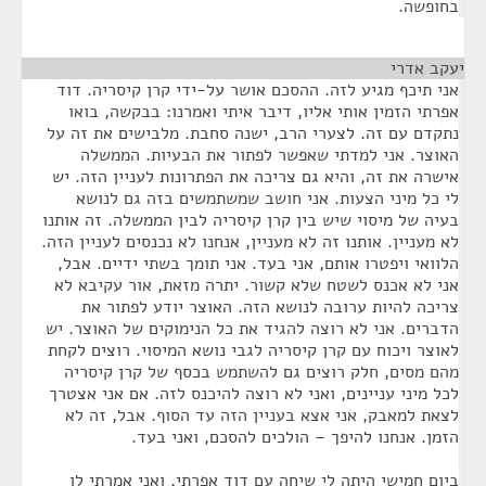
בחופשה.
יעקב אדרי
¶
אני תיכף מגיע לזה. ההסכם אושר על-ידי קרן קיסריה. דוד
אפרתי הזמין אותי אליו, דיבר איתי ואמרנו: בבקשה, בואו
נתקדם עם זה. לצערי הרב, ישנה סחבת. מלבישים את זה על
האוצר. אני למדתי שאפשר לפתור את הבעיות. הממשלה
אישרה את זה, והיא גם צריכה את הפתרונות לעניין הזה. יש
לי כל מיני הצעות. אני חושב שמשתמשים בזה גם לנושא
בעיה של מיסוי שיש בין קרן קיסריה לבין הממשלה. זה אותנו
לא מעניין. אותנו זה לא מעניין, אנחנו לא נכנסים לעניין הזה.
הלוואי ויפטרו אותם, אני בעד. אני תומך בשתי ידיים. אבל,
אני לא אכנס לשטח שלא קשור. יתרה מזאת, אור עקיבא לא
צריכה להיות ערובה לנושא הזה. האוצר יודע לפתור את
הדברים. אני לא רוצה להגיד את כל הנימוקים של האוצר. יש
לאוצר ויכוח עם קרן קיסריה לגבי נושא המיסוי. רוצים לקחת
מהם מסים, חלק רוצים גם להשתמש בכסף של קרן קיסריה
לכל מיני עניינים, ואני לא רוצה להיכנס לזה. אם אני אצטרך
לצאת למאבק, אני אצא בעניין הזה עד הסוף. אבל, זה לא
הזמן. אנחנו להיפך – הולכים להסכם, ואני בעד.
ביום חמישי היתה לי שיחה עם דוד אפרתי, ואני אמרתי לו