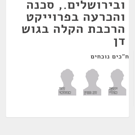
ובירושלים., סכנה
והכרעה בפרוייקט
הרכבת הקלה בגוש
דן
ח"כים נוכחים
יעקב
דוד
אדרי
דב חנין
אזולאי