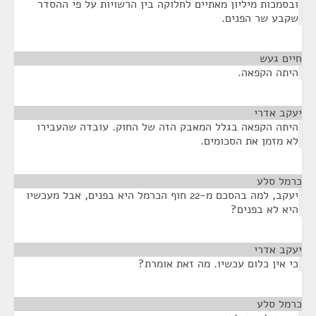
ובסמכות מיליון מאתיים לחלוקה בין הרשויות על פי ההסדר
שקבע שר הפנים.
חיים געש
¶
היתה הקפאה.
יעקב אדרי
¶
היתה הקפאה בגלל המאבק הזה של החוק. עובדה שהעבירו
לא מזמן את הסכומים.
כרמל סלע
¶
יעקב, למה בהסכם מ-22 חוף הכרמל היא בפנים, אבל מעכשיו
היא לא בפנים?
יעקב אדרי
¶
כי אין כלום עכשיו. מה זאת אומרת?
כרמל סלע
¶