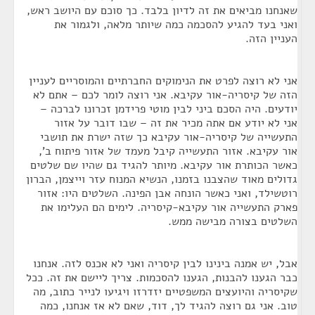
שאנחנו מביאים את זה לדיון בלבד. כך סוכם עם היושב ראש,
ואני בעד להגיע להסכמה כמה שיותר מלאה, ולגמור את
העניין הזה.
אני לא רוצה לפרט את הנימוקים החברתיים והמוסריים לעניין
הזה של קיסריה-אור עקיבא. אני רוצה לומר לכם – אתם לא
יודעים. היה הסכם ביני לבין מוטי פרידמן זכרונו לברכה –
אני לא יודע אם אתה מכיר את זה – שבו דובר על אזור
התעשייה של קיסריה-אור עקיבא כך שזה ישרת את תושבי
אור עקיבא. אזור התעשייה קיבל מעמד של אזור פיתוח ב',
כאשר הכותרת אור עקיבא. מיותר להגיד גם שהיו שם שלטים
גדולים מאוד שהצבנו בזמנו, הנשיא המנוח עזר וייצמן, הברון
רוטשילד, ואני כאשר הונחה אבן הפינה. השלטים היו: אזור
פארק התעשייה אור עקיבא-קיסריה. לימים הם העלימו את
השלטים בצורה מבישה ממש.
אבל, יש אמנה בינינו לבין קיסריה ואני לא אכנס לזה. אנחנו
כבר הגענו להבנות, הגענו להסכמות. צריך ליישם את זה. ככל
שקיסריה והיועצים המשפטיים יזדרזו ויגיעו לנייר כתוב, מה
טוב. אני גם רוצה להגיד לך, דוד, שאם לא אז אנחנו, כמה