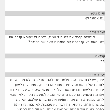
חיים געש
¶
גם אנחנו לא.
יעקב אדרי
¶
- - -קיסריה קיבל את זה ביד ממני, נדמה לי שאסא קיבל את
זה. האם לא קיבלתם את הסיכום אצל שר הפנים?
קריאה
¶
לא.
יעקב אדרי
¶
יפה, יש לכם את זה. תצלמו, תנו להם. אבל, גם לא מתכחשים
לתוכנו של ההסכם. לימים, אחרי הבחירות, נאמר לי בלשון
עדינה, בלשון חברית מאוד על-ידי אנשי קיסריה, על-ידי דוד
אפרתי: תשמע, ההסכם הזה לא הובא למועצת הקרן, לא הובא
לזה. למעשה, הוא אמר: חפשו את החברים שלכם, אני לא
במשחק הזה. לדעתי, זה דבר לא מכובד, לא נכון. זו היתה
הפרה בוטה של הבנות שהגענו אליהן. לא קל היה להגיע