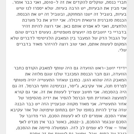
חברי כנסת, שוקלים להקדים את זה ל-2010, ואני כבר אומר.
אני מבין את הבעיות, יש הרבה בעיות. שלא יספרו לנו שיש
בעיות, בשביל זה ישנו המחוקק, ובשביל זה יש את הכנסת.
הכנסת סוברנית ורשאית ויכולה. אני יודע את כל מערכת
הלחצים, ואני לא אפרט אותם כאן. אני רוצה להיות זהיר
בדבריי כי יושבים פה יועצים משפטיים. נעשים דברים שהם
על הגבול הדק של המעבר בין המאבק הלגיטימי לדברים שלא
המקום לעשות אותם, ואני שוב רוצה להיזהר מאוד בדברים
שלי.
ידידי יושב-ראש הוועדה גם היה שותף למאבק הקודם כחבר
הוועדה, וגם חבר הכנסת המכובד שלנו שגם מלווה את
המאבק הזה שהוא הוגן. כמובן שאזור התעשייה יהיה משותף
לפרדס חנה, אור עקיבא, ג'יסר, ובנימינה וחוף הכרמל. זה גם
היה בהסכמה. אני חושב שצריך לעשות את זה. אני גם קורא
למועצה האזורית חוף הכרמל להסיר את ידיה מהסיפור של
אזור התעשייה. אני מאוד מקווה שבעניין הזה יש כבר הבנה
שזה צריך להיות בסופו של יום בתחום שיפוטה של אור עקיבא
אחרי הסכם. אומרים לנו לא לעשות הסכם, הרי מדובר על
הסכם שבגמר ההסכם, ב-2022, כאשר כבר אין מנדט לאף
אחד – אולי לא שמים לב לזה. הממשלה סיימה את ההסכם,
כובד עד הסוף. אבל, אפשר גם לעשות את זה אחרת.