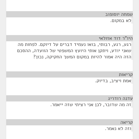
שמחה יוסופוב
¶
לא במקום.
היו"ר דוד אזולאי
¶
רגע, רגע, רבותי, בואו נעמיד דברים על דיוקם. לפחות מה
שאני יודע, ויתקן אותי היועץ המשפטי של הוועדה, ההסכם
הזה היה אמור להיות במקום המשך החקיקה, נכון?
קריאות
¶
אמת ויציב, בדיוק.
עדנה רודריג
¶
זה מה שדובר, לכן אני רציתי שזה ייאמר.
קריאה
¶
וזה לא נאמר.