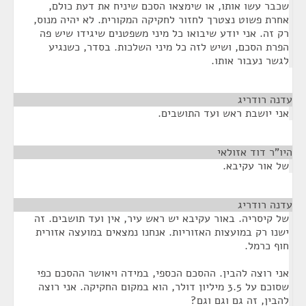
שכבר עשו אותו, או שימצאו הסכם שיניח את דעת כולם,
אחרת פשוט נצטרך לחזור לחקיקה המקורית. לא יהיה מנוס,
רק זה. אני יודע שיבואו כל מיני משפטנים שיגידו שיש פה
הפרת הסכם, ושיש לזה כל מיני השלכות. בסדר, כשנגיע
לגשר נעבור אותו.
עדנה רודריג
¶
אני יושבת ראש ועד התושבים.
היו"ר דוד אזולאי
¶
של אור עקיבא.
עדנה רודריג
¶
של קיסריה. באור עקיבא יש ראש עיר, אין ועד תושבים. זה
ישנו רק במועצות האזוריות. אנחנו נמצאים במועצה אזורית
חוף כרמל.
אני רוצה להבין. ההסכם הכספי, במידה ויאושר ההסכם כפי
שסוכם על 3.5 מיליון דולר, הוא במקום החקיקה. אני רוצה
להבין, זה גם וגם וגם?