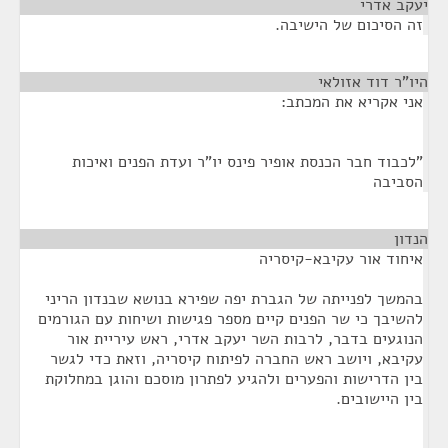
יעקב אדרי
¶
זה הסיכום של הישיבה.
היו"ר דוד אזולאי
¶
אני אקריא את המכתב:
"לכבוד חבר הכנסת אופיר פינס יו"ר ועדת הפנים ואיכות
הסביבה
הנדון
¶
איחוד אור עקיבא-קיסריה
בהמשך לפנייתה של הגברת יפה שפירא בנושא שבנדון הריני
להשיבך כי שר הפנים קיים מספר פגישות ושיחות עם הגורמים
הנוגעים בדבר, לרבות השר יעקב אדרי, ראש עיריית אור
עקיבא, ויושב ראש החברה לפיתוח קיסריה, וזאת כדי לגשר
בין הדרישות והפערים ולהגיע לפתרון מוסכם והוגן במחלוקת
בין היישובים.