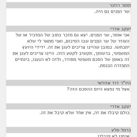
תומר רוזנר
¶
שר הפנים גם היה.
יעקב אדרי
¶
אני אומר, שר הפנים. יצא גם מזכר כתוב של המזכיר או של
העוזר של שר הפנים שבו הסיכום, ואני מתאר לי שלא
יתכחשו. כמובן שהיינו צריכים לעגן את זה. ידידי היועץ
המשפטי, ברשותך, תקשיב לקטע הזה. היינו צריכים לעגן את
זה באופן של הסכם משפטי מסודר, ולזה לא הגענו, בינתיים
התפזרה הכנסת.
היו"ר דוד אזולאי
¶
אצל מי נמצא היום ההסכם הזה?
יעקב אדרי
¶
כולם קיבלו את זה, אין אחד שלא קיבל את זה.
כרמל סלע
¶
אנחנו לא קיבלנו.