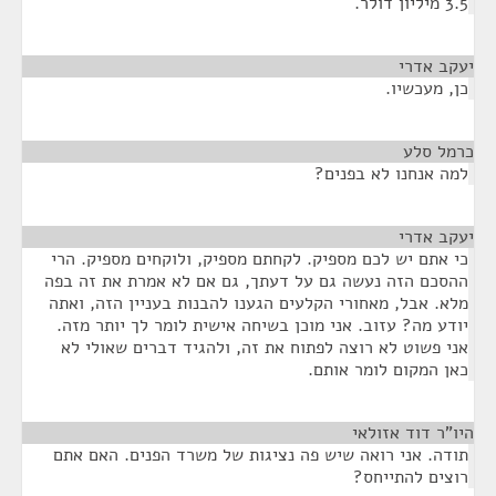
3.5 מיליון דולר.
יעקב אדרי
¶
כן, מעכשיו.
כרמל סלע
¶
למה אנחנו לא בפנים?
יעקב אדרי
¶
כי אתם יש לכם מספיק. לקחתם מספיק, ולוקחים מספיק. הרי
ההסכם הזה נעשה גם על דעתך, גם אם לא אמרת את זה בפה
מלא. אבל, מאחורי הקלעים הגענו להבנות בעניין הזה, ואתה
יודע מה? עזוב. אני מוכן בשיחה אישית לומר לך יותר מזה.
אני פשוט לא רוצה לפתוח את זה, ולהגיד דברים שאולי לא
כאן המקום לומר אותם.
היו"ר דוד אזולאי
¶
תודה. אני רואה שיש פה נציגות של משרד הפנים. האם אתם
רוצים להתייחס?