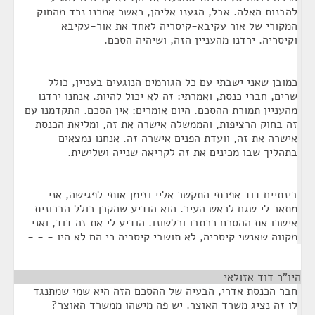
להבנות האלה. אבל, הגענו אליהן, כאשר אמרנו נרד מהחוק
המקורי של אור עקיבא-קיסריה לאחד את אור-עקיבא
וקיסריה. ירדנו מהעניין הזה, ושיהיה הסכם.
כמובן שאני ישבתי עם כל הגורמים הנוגעים בעניין, כולל
שרים, חברי כנסת, ואמרתי: זה לא יכול להיות. אנחנו ירדנו
מהעניין תמורת ההסכם. היום אומרים: אין הסכם. התקדמנו עם
זה בחוק הרציפות, והממשלה אישרה את זה, ומליאת הכנסת
אישרה את זה, וועדת הפנים אישרה זה. אנחנו נמצאים
בתהליך שבו מכינים את זה לקריאה שנייה ושלישית.
בינתיים דוד אפרתי התקשר אליי וזימן אותי לפגישה, אני
מתאר לי שגם לראש העיר. הוא הודיע שהקרן כולל הברונית
אישרו את ההסכם ככתבו וכלשונו. הודיע לי את זה דוד, ואני
מקווה שאנשי קיסריה, לא תושבי קיסריה כי הם לא היו - - -
היו"ר דוד אזולאי
¶
חבר הכנסת אדרי, הבעיה של ההסכם הזה היא שמי שמתנגד
לו זה נציג משרד האוצר. יש פה מישהו ממשרד האוצר?