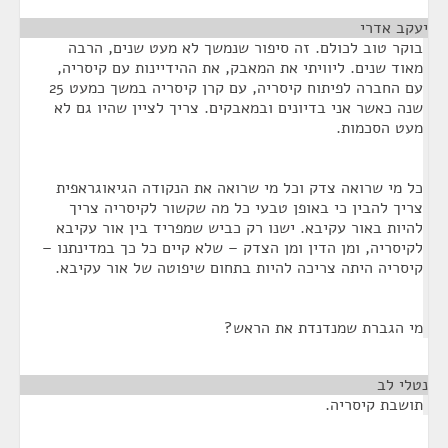
יעקב אדרי
¶
בוקר טוב לכולם. זה סיפור שנמשך לא מעט שנים, הרבה
מאוד שנים. ליוויתי את המאבק, את ההידיינות עם קיסריה,
עם החברה לפיתוח קיסריה, עם קרן קיסריה במשך כמעט 25
שנה כאשר אני בדיונים ובמאבקים. צריך לציין שהיו גם לא
מעט הסכמות.
כל מי שרואה צדק וכל מי שרואה את הנקודה הגיאוגראפית
צריך להבין כי באופן טבעי כל מה שקשור לקיסריה צריך
להיות באור עקיבא. ישנו רק כביש שמפריד בין אור עקיבא
לקיסריה, ומן הדין ומן הצדק – שלא קיים כל כך במדינתנו –
קיסריה היתה צריכה להיות בתחום שיפוטה של אור עקיבא.
מי הגברת שמנדנדת את הראש?
נטלי לב
¶
תושבת קיסריה.