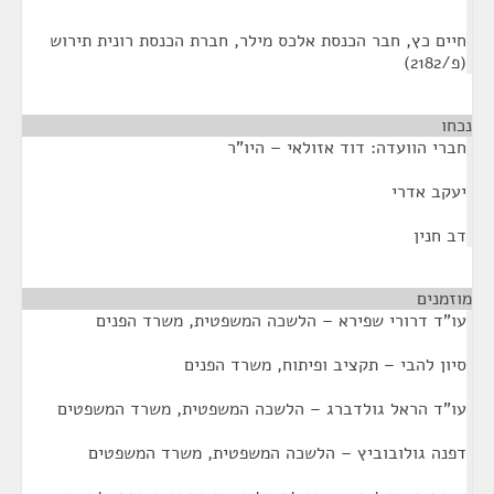
חיים כץ, חבר הכנסת אלכס מילר, חברת הכנסת רונית תירוש
(פ/2182)
נכחו
¶
חברי הוועדה: דוד אזולאי – היו"ר
יעקב אדרי
דב חנין
מוזמנים
¶
עו"ד דרורי שפירא – הלשכה המשפטית, משרד הפנים
סיון להבי – תקציב ופיתוח, משרד הפנים
עו"ד הראל גולדברג – הלשכה המשפטית, משרד המשפטים
דפנה גולובוביץ – הלשכה המשפטית, משרד המשפטים