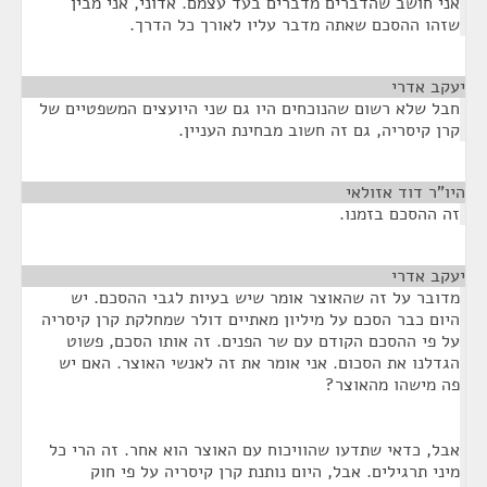
אני חושב שהדברים מדברים בעד עצמם. אדוני, אני מבין
שזהו ההסכם שאתה מדבר עליו לאורך כל הדרך.
יעקב אדרי
¶
חבל שלא רשום שהנוכחים היו גם שני היועצים המשפטיים של
קרן קיסריה, גם זה חשוב מבחינת העניין.
היו"ר דוד אזולאי
¶
זה ההסכם בזמנו.
יעקב אדרי
¶
מדובר על זה שהאוצר אומר שיש בעיות לגבי ההסכם. יש
היום כבר הסכם על מיליון מאתיים דולר שמחלקת קרן קיסריה
על פי ההסכם הקודם עם שר הפנים. זה אותו הסכם, פשוט
הגדלנו את הסכום. אני אומר את זה לאנשי האוצר. האם יש
פה מישהו מהאוצר?
אבל, כדאי שתדעו שהוויכוח עם האוצר הוא אחר. זה הרי כל
מיני תרגילים. אבל, היום נותנת קרן קיסריה על פי חוק