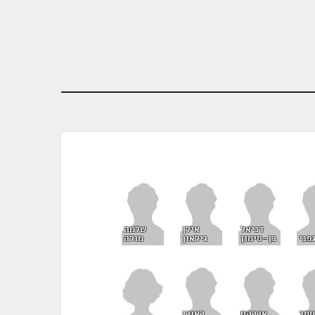
דניאל
אילן
שלמה
פני
בן-סימון
גילאון
מולה
מד
אברהם
ראובן