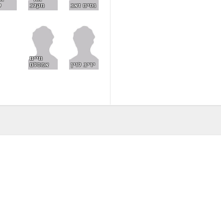
נסים זאב
מקלב
ט
חיים
יריב לוין
אמסלם