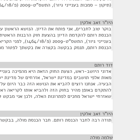
(תיקון – סמכות בענייני גיור), התשס"ט-2009 (פ/1464/18), לפני הקריאה הטרומית.
היו"ר זאב אלקין
¶
בוקר טוב לחברים, אני פותח את הדיון. הנושא הראשון ע
הכנסת רותם להקדמת הדיון בהצעת חוק הרבנות הראשית ל
בענייני גיור), התשס"ט-009
הכנסת רותם, תנמק בבקשה בקצרה את בקשתך לפטור מח
דוד רותם
¶
אדוני היושב-ראש, הצעת החוק הזאת היא מהפיכה בעניינ
מאות אלפי תושבים במדינת ישראל, אזרחים של מדינת י
הבעיה. אנחנו רוצים להביא את הנושא הזה כבר היום על 
להתקדם באופן מהיר בחוק הזה ולהביא אותו לקריאה ראש
שאזרחי ישראל מחכים לפתרונות האלה, ולכן אני מבקש 
היו"ר זאב אלקין
¶
תודה רבה לחבר הכנסת רותם. חבר הכנסת מולה, בבקשה
שלמה מולה
¶