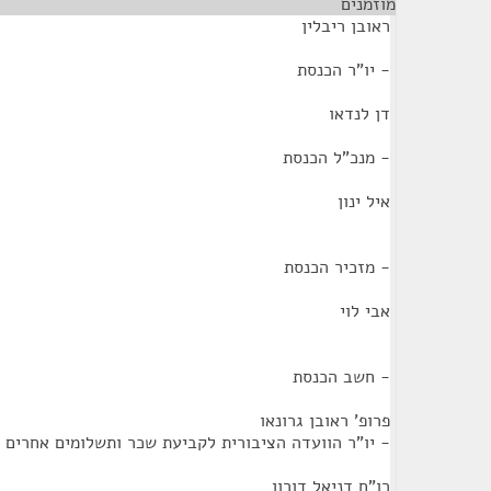
מוזמנים
¶
ראובן ריבלין
- יו"ר הכנסת
דן לנדאו
- מנכ"ל הכנסת
איל ינון
- מזכיר הכנסת
אבי לוי
- חשב הכנסת
פרופ' ראובן גרונאו
- יו"ר הוועדה הציבורית לקביעת שכר ותשלומים אחרים 
רו"ח דניאל דורון