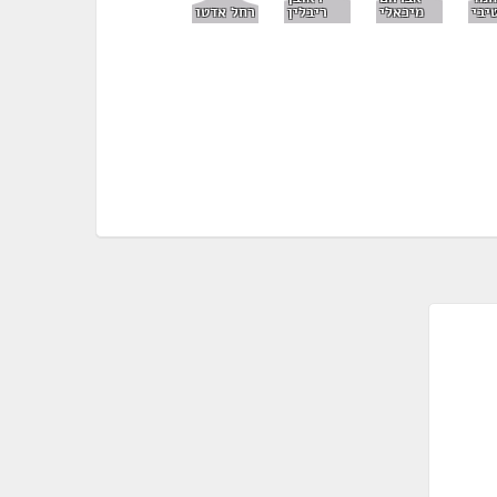
רחל אדטו
יבי
מיכאלי
ריבלין