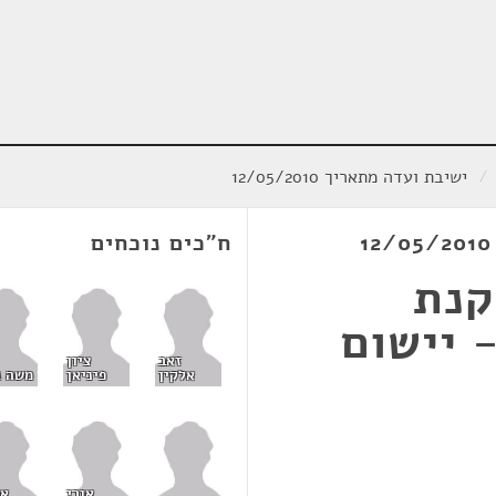
/
ישיבת ועדה מתאריך 12/05/2010
ח"כים נוכחים
קנת
 יישום
זאב
ציון
אלקין
פיניאן
משה ג
אורי
אח