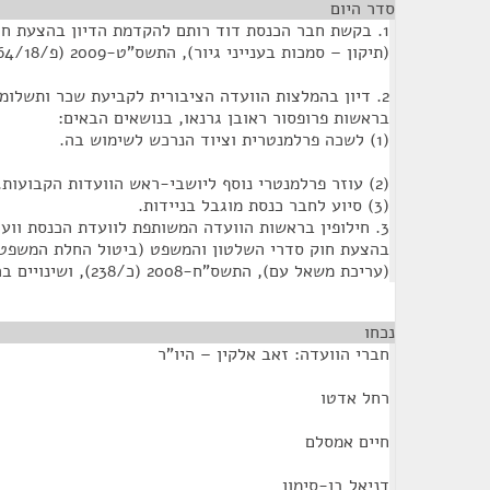
סדר היום
1. בקשת חבר הכנסת דוד רותם להקדמת הדיון בהצעת ח
(תיקון – סמכות בענייני גיור), התשס"ט-2009 (פ/1464/18), לפני הקריאה הטרומית.
2. דיון בהמלצות הוועדה הציבורית לקביעת שכר ותשלומ
בראשות פרופסור ראובן גרנאו, בנושאים הבאים:
(1) לשכה פרלמנטרית וציוד הנרכש לשימוש בה.
(2) עוזר פרלמנטרי נוסף ליושבי-ראש הוועדות הקבועות.
(3) סיוע לחבר כנסת מוגבל בניידות.
3. חילופין בראשות הוועדה המשותפת לוועדת הכנסת ווע
בהצעת חוק סדרי השלטון והמשפט (ביטול החלת המשפט, 
(עריכת משאל עם), התשס"ח-2008 (כ/238), ושינויים בהרכבה.
נכחו
¶
חברי הוועדה: זאב אלקין – היו"ר
רחל אדטו
חיים אמסלם
דניאל בן-סימון