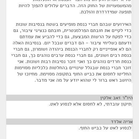
מהמשמעויות של החוק הזה. הדברים עלולים להפוך להיות
תופעה שמידרדרת והולכת.
האירועים שבהם חברי כנסת מופיעים בשטח בנסיבות שונות
כדי לקיים את חובתם הפרלמנטרית, חובתם כנציגי ציבור, גם
כדי לפקח על הרשות המבצעת, גם כדי להביע את עמדתם
ודעתם כשליחי ציבור - הם דברים שבכל יום. בנסיבות האלה
הם לא אופייניים רק לחברי הכנסת ביהודה ושומרון, גם חברי
כנסת רבים ושונים, גם חברי כנסת ערבים נוהגים כך, גם חברי
כנסת חרדים נוהגים כך ואני זוכר נסיבות רבות ושונות. אני
זוכר חברי כנסת שבגלל שינויים בהחלטות כלכליות מסוימות
החליטו לחסום את כביש החוף בתקופה מסוימת. מחיוכו של
היושב ראש ברור לי שהוא יודע על מה אני מדבר.
היו"ר זאב אלקין
¶
תיקון עובדתי, לא לחסום אלא לנסוע לאט.
אריה אלדד
¶
לנסוע לאט על כביש החוף.