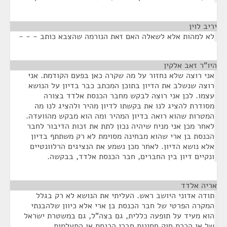
יריב לוין
¶
לא למהות אלא לשאלה האם זאת הנורמה שהצבא כותב - - -
היו"ר זאב אלקין
¶
אני רוצה שלא נחזור על מה שקרה כאן בפעם הקודמת. אני
רוצה שנשלב את הדיון בתוכן המכתב כבר בדיון על הנושא
עצמו. לכן אני רוצה לבקש מחבר הכנסת אלדד בצורה
מסודרת להציג לנו את בקשתו לדיון מהיר ולהציג לנו מה
המטרות שהוא רואה בדיון המהיר ומה הוא מבקש מהוועדה.
לאחר מכן אני מניח שיהיה נכון לתת את זכות הדיבור לחבר
הכנסת בן ארי שהוא מבחינה מסוימת לא רק משתתף בדיון
אלא נושא הדיון. לאחר מכן נשמע את הנציגים הרלוונטיים
ונקיים דיון בין החברים, חבר הכנסת אלדד, בבקשה.
אריה אלדד
¶
תודה אדוני היושב ראש. העליתי את הנושא לא רק בגלל
המקרה הפרטי של חבר הכנסת בן ארי אלא כיוון שלהבנתי
הוא מעיד על תופעה כללית, גם בצה"ל, גם במשטרת ישראל
של אי הכרת חוק חסינות חברי הכנסת או התעלמות