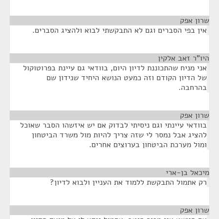
שרון אפק
¶
אין בפי הסברים וגם לא התבקשתי לבוא ולהציג הסברים.
היו"ר זאב אלקין
¶
אני מניח שהתכוננת לדיון היום, בוודאי גם עיינת בפרוטוקול
של הדיון הקודם וזה כמעט הנושא היחיד שנידון שם
בהרחבה.
שרון אפק
¶
בוודאי עיינתי וגם ניסיתי לבדוק אם יש איזשהו הסבר שאוכל
להציג אבל נמסר לי שזה צריך להיות מול משרד הביטחון
ומול מערכת הביטחון בערוצים אחרים.
מיכאל בן-ארי
¶
רק אתמול התבקשת ללמוד את העניין ולבוא לדיון?
שרון אפק
¶