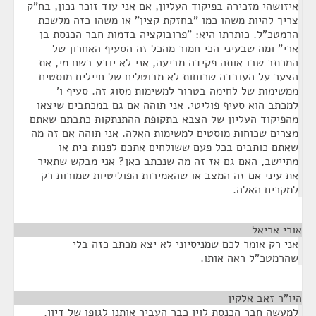
איזושהי מזכירה בפיקוד העליון, אם אני עוד זוכר נכון, בח"ק
צריך להיות משהו כמו "בחזקת קצין" או משהו כזה מלשכת
הרמטכ"ל. כותרתו היא: "פרובוקציה בדמות חבר הכנסת בן
ארי" ומה שבעיני הכי חמור מהכל זה הסעיף האחרון של
המכתב שבו אותה פקידה מביעה, אני לא יודע בשם מי, את
הצער על העובדה שכוחות לא מבוטלים של חיילים מוסטים
ממשימות של לחימה בטרור למשימות מסוג זה. סעיף ו'
למכתב הוא סעיף פוליטי. אני תוהה אם גם במכתבים שיצאו
מהפיקוד העליון של הצבא בתקופת ההתנתקות כתבתם שאתם
מצרים שכוחות מוסטים למשימות האלה. אני תוהה אם זה מה
שאתם כותבים בכל פעם ששולחים אתכם לפנות בית או
מתיישב, האם גם אז זה מה שנכתב כאן? אני מבקש שתאיר
את עיני אם זה המצב או שהאמירות הפוליטיות שמורות רק
למקרים האלה.
אורי אריאל
¶
אני רק אומר לכם שמניסיוני לא יצא מכתב כזה בלי
שהרמטכ"ל ראה אותו.
היו"ר זאב אלקין
¶
למעשה חבר הכנסת לוין כבר העביר אותנו לגופו של דיון.