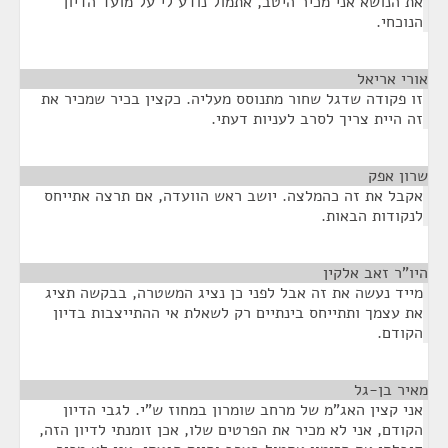
את הנושא אני מכיר היטב, אתמול נודע לי על מועד הדיון
הנוכחי.
אורי אריאל
¶
זו פקודה שדגל שחור מתנוסס מעליה. כקצין בכיר שמכיר את
זה היית צריך לסרב לעניות דעתי.
שרון אפק
¶
אקבל את זה כהמלצה. יושב ראש הוועדה, אם תרצה אתייחס
לנקודות הבאות.
היו"ר זאב אלקין
¶
מייד נעשה את זה אבל לפני כן נציג המשטרה, בבקשה תציג
את עצמך ותתייחס בינתיים רק לשאלת אי ההתייצבות בדיון
הקודם.
מאיר בן-גל
¶
אני קצין האג"מ של מרחב שומרון במחוז ש"י. לגבי הדיון
הקודם, אני לא מכיר את הפרטים שלו, אכן זומנתי לדיון הזה,