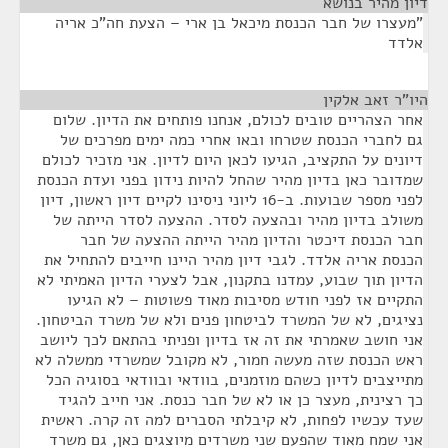
דיון מהיר בנושא
¶
"מעצרו של חבר הכנסת מיכאל בן ארי – הצעת חה"כ אריה
אלדד
היו"ר זאב אלקין
¶
אחר הצהריים טובים לכולם, אנחנו פותחים את הדיון. שלום
גם לחברי הכנסת שטרחו ובאו אחרי כמה ימים מפרכים של
דיונים על התקציב, הגיעו לכאן היום לדיון. אני מזכיר לכולם
שמדובר כאן בדיון מהיר שהחל להיות נידון בפני ועדת הכנסת
לפני מספר שבועות. ב-16 ליוני ניסינו לקיים דיון ראשון, דיון
משולב בדיון מהיר ובהצעה לסדר. ההצעה לסדר הייתה של
חבר הכנסת דיכטר והדיון מהיר הייתה ההצעה של חבר
הכנסת אריה אלדד. לגבי דיון מהיר היינו חייבים להתחיל את
הדיון תוך שבוע, עמדנו בתקנון, אבל לצערי הדיון האמיתי לא
התקיים אז לפני חודש מסיבות מאוד פשוטות – לא הגיעו
נציגים, לא של המשרד לביטחון פנים ולא של משרד הביטחון.
אני חושב שאמרתי את זה אז בדיון ופניתי בהתאם לכך ליושב
ראש הכנסת שזה מעשה חמור, לא מקובל שמשרדי ממשלה לא
מתייצבים לדיון כשהם מוזמנים, בוודאי ובוודאי בסוגיה הכל
כך רצינית, מעצר כן או לא של חבר כנסת. אני חייב להגיד
שעד עכשיו לפחות, לא קיבלתי הסברים למה זה קרה. ראשית
אני שמח מאוד שהפעם שני משרדים מיוצגים כאן, גם משרד