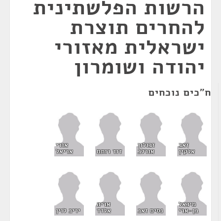
הרשות הפלשתינית
להחרים תוצרת
ישראלית מאזורי
יהודה ושומרון
ח"כים נוכחים
זאב
זבולון
אורי
אלקין
אורלב
דוד רותם
אריאל
מיכאל
אריה
בן-ארי
נסים זאב
אלדד
יריב לוין