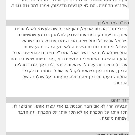
שקובע מדיניות. הם לא קובעים מדיניות, אמרו להם וזה נגמר.
היו"ר זאב אלקין
¶
ידידי חבר הכנסת אריאל, כאן אני מרשה לעצמי לא להסכים
איתך. בפעם הקודמת אתה צודק לחלוטין. ברגע שמשטרת
ישראל או צה"ל מחליטים, הרי הזמנו את משטרת ישראל
וצה"ל כי הם הכתובת הישירה לאירוע הזה. ברגע שהם
החליטו לא להתייצב השר אול המנכ"ל חייבים להתייצב. אבל
הפעם הנציגים המוסמכים נמצאים כאן, אני בטוח שיש בידיהם
את כל התשובות על כל השאלות שיהיו לנו כאן. לגבי תכלית
הדיון, אנחנו כאן רשאים לקבל או אפילו מחויבים לקבל
החלטה בעקבות דיון מהיר ולהניח אותה על שולחנה של
הכנסת.
דוד רותם
¶
הבעיה הרי לא אם חבר הכנסת בן ארי עצרו אותו, הרביצו לו,
תלו אותו על הספרון או לא תלו אותו על הספרון, זה הדבר
שפחות מעניין.