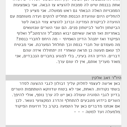
אחת בכנסת שיש לה סמכות להוציא צו הבאה. אני באמצעות
הסמכויות האלה הבאתי גם ראש ממשלה. אני מציע לך
להחליט היום שוועדת הכנסת תחליט להקים ועדה משותפת עם
הוועדה לביקורת המדינה וברוב להוציא צווי הבאה לשר
הביטחון ולשר לביטחון פנים. הם שני השרים שנושאים
באחריות ואז תראה שאיתם יבוא המפכ"ל והרמטכ"ל ואלוף
הפיקוד ואז יתנהל הדיון האמיתי - מה היחס לחברי כנסת?
מה מעמדם של חברי כנסת וכך תחלחל המערכת. אני מבטיח
לך שאם תעשה כן תראה שאחרי זה יתחוללו איזה שהם
דברים. הדיון הזה בעיני, בלי לפגוע בחברים הנכבדים, אני
מאוד מעריך אותם, אין לו שום ערך.
היו"ר זאב אלקין
¶
כאן ארשה לעצמי לחלוק עליך זבולון לגבי ההצעה לסדר
בשתי נקודות. האחת, אני לא בטוח שדווקא השתתפות השרים
בדיון לגבי הסוגיה שעולה כאן יש לה ערך נוסף, אולי להיפך.
השרים כידוע מטבעים להתחלף והדרג המקצועי נשאר. לכן
אם אנחנו מדברים כאן על הטמעה בקרב כל זרועות הפיקוד
מלמעלה ועד למטה - - -