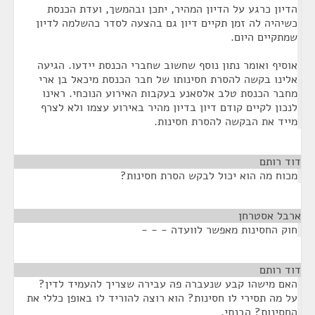
הדיון כרגע על הדיון המהיר, יתכן ובהמשך, ועדת הכנסת
כשיהיה לה זמן תקיים דיון גם בהצעה לסדר כהשלמה לדיון
שמתקיים היום.
אוסיף ואומר נתון נוסף שחשוב שחברי הכנסת יידעו. הגיעה
אלינו בקשה להסרת חסינותו של חבר הכנסת מיכאל בן ארי
מחבר הכנסת טלב אלסאנע בעקבות האירוע הנוכחי. ראינו
לנכון לקיים קודם דיון בדיון מהיר באירוע עצמו ולא לצרף
מייד את הבקשה להסרת חסינות.
דוד רותם
¶
מכוח מה הוא יכול לבקש הסרת חסינות?
ארבל אסטרחן
¶
חוק החסינות מאפשר לוועדה - - -
דוד רותם
¶
האם מישהו קבע שנעברה פה עבירה שצריך להעמיד לדין?
על מה תסירי לו חסינות? הוא רוצה להוריד לו באופן כללי את
החסינות? הבנתי.