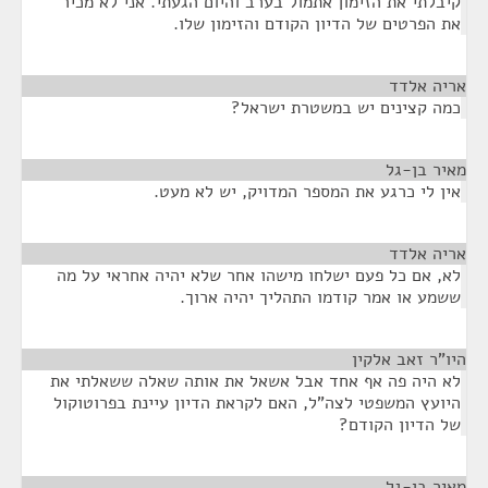
קיבלתי את הזימון אתמול בערב והיום הגעתי. אני לא מכיר
את הפרטים של הדיון הקודם והזימון שלו.
אריה אלדד
¶
כמה קצינים יש במשטרת ישראל?
מאיר בן-גל
¶
אין לי כרגע את המספר המדויק, יש לא מעט.
אריה אלדד
¶
לא, אם כל פעם ישלחו מישהו אחר שלא יהיה אחראי על מה
ששמע או אמר קודמו התהליך יהיה ארוך.
היו"ר זאב אלקין
¶
לא היה פה אף אחד אבל אשאל את אותה שאלה ששאלתי את
היועץ המשפטי לצה"ל, האם לקראת הדיון עיינת בפרוטוקול
של הדיון הקודם?
מאיר בן-גל
¶