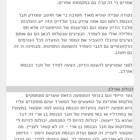
אחרים כי זה קרה גם במקומות אחרים.
נקודה שנייה שהיא מאוד חשובה כי אני חושב שצודק חבר
הכנסת רותם וגם אתה צודק בכך שלדיון הזה יש השלכות
מלבד הדיון עצמו וגם הפרשנות של ההיסטוריה אלא חס
וחלילה אולי גם לעתיד. הנציגים שנשלחו לכאן הם גם אותם
נציגים שיוכלו להעביר את המסר של הוועדה לכל הגורמים
הרלוונטיים גם לגבי העתיד והטמעת החסינות. מבחינה זו זה
גם חשוב.
לפני שמגיעים להצגת הדיון, הצעה לסדר של חבר הכנסת
אורלב.
זבולון אורלב
¶
נער הייתי וגם בגרתי והתופעה הזאת ששרים מתחמקים
מלקחת אחריות על המעשים של המשרד שהם מופקדים עליו
היא תופעה ידועה בוועדות הכנסת בנוגע למה שקשור במעשיו
או במחדליו או באי מעשיו של חבר הכנסת בן ארי זה דבר
שהוא בל ייעשה. יכולות להיות לי הסכמות, יכולות להיות לי
מחלוקות עם חבר הכנסת בן ארי - זה לא קשור לעניין. מה
שקשור לעניין זה שאם ועדת הכנסת מבקשת זימון - הזימון
הזה לא מתבצע. לכן הצעתי לך, זאת הצעתי לסדר. יש ועדה