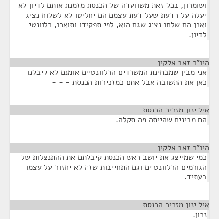
ושומרון, בכל זאת משוועדה של הכנסת מזמנת אותם לדיון לא
יעלה על הדעת שעל דעת עצמם הם יחליטו לא לשלוח נציג
ואכן הם שלחו נציג שגם הוא, לפי תפקידו ותוארו, רלוונטי
לדיון.
היו"ר זאב אלקין
¶
אני מבין שמבחינת המשרדים הרלוונטיים אומנם לא קיבלנו
כאן את התשובה אבל אתם כמזכירות הכנסת - - -
איל ינון מזכיר הכנסת
¶
הם מבינים שהייתה פה תקלה.
היו"ר זאב אלקין
¶
כמי שמייצג את יושב ראש הכנסת קיבלתם את ההתנצלות של
הגורמים הרלוונטיים וגם התחייבות שזה לא יחזור על עצמו
בעתיד.
איל ינון מזכיר הכנסת
¶
נכון.