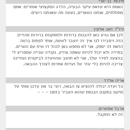
מיכאל בן-ארי
¶
האמת היא שזאת עיקר הבעיה, הדרג המקצועי אומרים: אתם
מתחלפים, אנחנו נשארים, נעשה מה שאנחנו רוצים.
היו"ר זאב אלקין
¶
לכן אם נגיע כאן להבנות ברורות ולמסקנות ברורות מהדיון
הזה ויסבירו לנו איך זה יועבר לשטח, אותי לפחות ברמה
הזאת זה יספק. אני לא מחפש כאן לנהל דו שיח עם השרים.
במידה ולא יכול להיות שאתה צודק. נקודה שנייה שמפריע לי
בהצעה לסדר שלך, אני לא חושב שהוועדה לביקורת המדינה
צריכה להיות כלי עזר של ועדות אחרות לצורך ההבאה.
אריה אלדד
¶
כל ועדה יכולה להוציא צו הבאה, רוני בר און עדכן אותי על
תיקון בתקנון הכנסת שהוא העביר בזמנו - - -
ארבל אסטרחן
¶
זה לא התקבל.