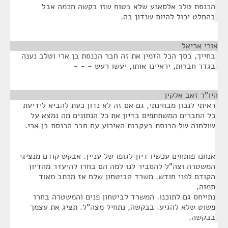
הכנסת טלב אלסאנע שלא בטוח שזו בקשה חכמה אבל
בהחלט יכול להיות שנדון בה.
אורי אריאל
¶
בחייך, בסך הכל הזמין את זה חבר הכנסת בן ארי וטלב נענה
בגדר חברות, יראיינו אותו, יעשו רעש - - -
היו"ר זאב אלקין
¶
ראיתי לנכון מבחינתי, גם אם זה לא נדון כעת להביא לידיעת
כל החברים המשתתפים בדיון את כל הנתונים מה נמצא על
שולחנה של הכנסת בעקבות האירוע עם חבר הכנסת בן ארי.
אנחנו פותחים עכשיו דיון לגופו של עניין. אבקש קודם מנציגי
המשטרה וצה"ל להסביר לנו למה הם בחרו להיעדר מהדיון
הקודם לפני חודש. משרד הביטחון שלח אז מכתב מאוד
תמוה,
נתייחס גם לתוכנו. המשרד לביטחון פנים והמשטרה בחרו
פשוט שלא להגיע. בבקשה, נתחיל מצה"ל. תציג את עצמך
בבקשה.