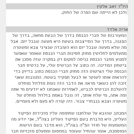
היו"ר זאב אלקין
¶
ולכן לא הייתה שם הפרה של החוק.
אריה אלדד
¶
המעורבות של חברי הכנסת בדרך של הבעת מחאה, בדרך של
הפגנה, בדרך של התייצבות בשטח היא מעשה שבכל יום. אבל
מה שלא מעשה שבכל יום הוא העובדה שנציגי צבא ומשטרה
מתעלמים לחלוטין מחוק חסינות חברי הכנסת שאומר שאפשר
למנוע מחבר הכנסת כניסה למקום רק במקרה שזה מסכן את
ביטחון המדינה. זה כתוב על הכרטיס שלי, על כרטיס חבר
הכנסת שלי הציטוט הזה מחוק חברי הכנסת כתוב בדיוק כדי
להראות אותו לשוטר או לבעל תפקיד בשטח. התגובות שאני
זוכה להן כשאני מראה את הדבר הזה נעות מזלזול מוחלט
להשלכת הכרטיס לכביש, לאמירות שאנחנו לא יודעים מי אתה
ומה אתה, מי שלח אותך, זה גובל באמת בזלזול מוחלט של
משטרה וצבא בנבחרי צבור. וזה קורה לא פעם ולא פעמיים.
המכתב שהובא על שולחננו שחתומה עליו מזכירות הפיקוד
העליון, היא מדברת בשם הפיקוד העליון בצה"ל, אני יודע מה
המשמעות של חוזר הפ"ה בצה"ל, הוא מדבר בשם הרשות
המוסמכת, אומר שהחיל שעומד במחסום ומתעלם מזכויות חבר