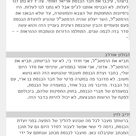
ביצהר, עיכבו את חבר הכנסת אריאל ואותי. צה"ל לא נתן לנו
לעלות. לא הכניסו אותנו לג'יפ אבל לא נתנו לנו לעלות. היו
ניסיונות התחמקות של הצבא והמשטרה, עד שלא הבאנו את
הרמטכ"ל, השר יעלון שהיה הרמטכ"ל שהגיע לוועדת הכנסת
פעם ופעמיים והבין שהכנסת רצינית בעניין הזה והוא עשה
סדר בזה לכמה שנים. התחלפו הדורות ונשתכחו ההוראות - -
-
זבולון אורלב
¶
תביא את הרמטכ"ל, אני חוזר בי, לא שר הביטחון, תביא את
הרמטכ"ל. אדוני, אני אומר במפורש, שיניתי את סדר היום
שלי, כחבר ועדת הכנסת חשבתי שהנושא הזה הוא נושא
חשוב. לא מדובר פה במקרה פרטי של חבר הכנסת בן ארי, עם
כל הכבוד. מדובר פה בכל אחד, במעמדה של הכנסת,
במעמדם של חברי הכנסת, בחוק החסינות שלהם, ביכולתם
לפקח על הרשות המבצעת, לא יכול להיות כדבר הזה.
יריב לוין
¶
ברשותך מעבר לכל מה שנוגע להליך של הופעה בפני ועדת
הכנסת, נדמה לי שאי אפשר לעבור לסדר היום גם על תוכן
המכתב שקיבלנו כאן. מועבר לכנסת מכתב שנחתם על ידי