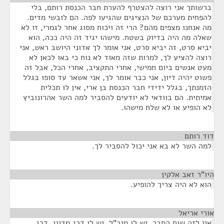
ברשותך אני רוצה להצטרף להערת חבר הכנסת רותם, בלי
להפחית מערכם של הנציגים שהגיעו לפה. הם לובשי מדים.
מה אנחנו מצפים מהם? הרי זה ויכוח מסוג אחר לגמרי, זו לא
שאלה מה היה בדיוק בשטח. מישהו יגיד זה היה ככה, הוא
יביא סרט, זה יביא סרט, אני אומר לך אדוני היושב ראש, אני
רוצה להציע לך, למרות שזה מאוד לא נוח כי באו לכאן לא
מעט אנשים ביום חמישי, אחרי התקציב, אחרי הכל, אבל זה
פשוט יהיה דיון, אני כבר אומר לך, אני אשאר עד סופו בגלל
הזמנתך, בגלל ידידי חבר הכנסת בן ארי, אין לו תכלית
אמיתית. הם בוודאי לא יודעים להסביר למה השר אהרונוביץ
לא הופיע או לא שלח מישהו.
דוד רותם
¶
למה השר לא בא אני יכול להסביר לך.
היו"ר זאב אלקין
¶
הוא לא היה צריך להופיע.
אורי אריאל
¶
אין לזה שום הסבר, יש לו מנכ"ל, יש לו דרג מדיני, דרג