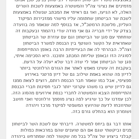
מזמינים את נציגי צה"ל והמשטרה באמצעות לשכות השרים
האלה, לא הגיעו, ואז גם ראיתי את המכתב שנשלח באמצעות
לשכת שר הביטחון שחתומה עליו מישהי ממזכירות הפיקוד
העליון, מלשכת הרמטכ"ל, אז בנוסף למה שנאמר פה בוועדה
בצדק על ידי חבריה גם אני מודה שדי נדהמתי ובעקבות זה
שוחחתי עם סגן שר הביטחון וגם עם עוזרת שר הביטחון
שאחראית על הקשר השוטף בין הכנסת למשרד הביטחון
וצה"ל. הבהרתי לה את הבעייתיות הרבה באופן ההתייחסות
לסוגיה הזו ובאופן שליחת המכתב ותוכנו. היא הסכימה איתי,
סגן שר הביטחון אמר לי שזה דבר שלא יעלה על הדעת.
בעקבות זה עשינו מאמץ לאתר את הגורם הרלוונטי ביותר
לדיון פה שהוא באמת שילוב גם של דיון פרטני באירוע
ספציפי, אבל כמו שאמר חבר הכנסת רותם, רוצים לצאת ממנו
גם לדיון שיש בו משהו עקרוני יותר לגבי חסינות חברי הכנסת
והתייחסות הצבא והמשטרה לחברי כנסת אירועים מהסוג הזה.
לכן עמדנו על כך שיגיע לפה נציג מוסמך ורלוונטי ואני חושב
שתיווכחו לדעת שהיועץ המשפטי לפיקוד מרכז ויהודה
ושומרון הוא בהחלט גורם כזה.
אותו דבר גם ביחס למשטרה. דיברתי עם לשכת השר לביטחון
פנים וביקשתי שגם אם הם טוענים שהם במרכאות כפולות
קבלני ביצוע של צה"ל בכל מה שקשור למה שמתרחש ביהודה