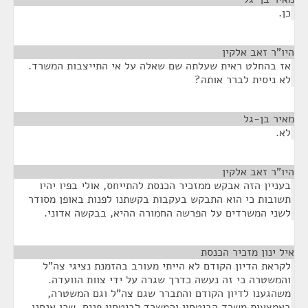
כן.
היו"ר זאב אלקין
¶
אז בהחלט ראית שעלתה שם שאלה על אי התייצבות המשרד.
לא ניסית לברר אותה?
מאיר בן-גל
¶
לא.
היו"ר זאב אלקין
¶
בעניין הזה אבקש ממזכיר הכנסת להתייחס, אולי בפיו יהיו
תשובות כי הוא התבקש בעקבות בקשתנו לפנות באופן מסודר
לשני המשרדים על הפרשה החמורה ההיא, בבקשה אדוני.
איל ינון מזכיר הכנסת
¶
לקראת הדיון הקודם לא הייתי מעורב בהזמנת נציגי צה"ל
והמשטרה כי זה נעשה כדרך שגרה על ידי צוות הוועדה.
משהגענו לדיון הקודם והתברר שגם צה"ל וגם המשטרה,
באמצעות משרד הביטחון והמשרד לביטחון פנים, שכן אנחנו