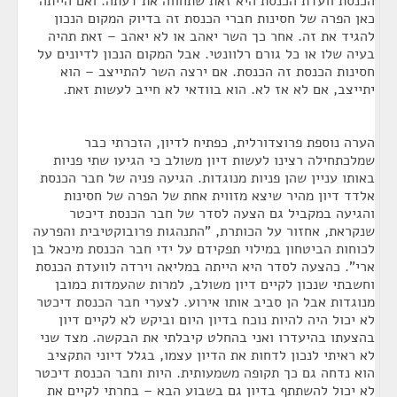
הכנסת וועדת הכנסת היא זאת שתחווה את דעתה. ואם הייתה
כאן הפרה של חסינות חברי הכנסת זה בדיוק המקום הנכון
להגיד את זה. אחר כך השר יאהב או לא יאהב – זאת תהיה
בעיה שלו או כל גורם רלוונטי. אבל המקום הנכון לדיונים על
חסינות הכנסת זה הכנסת. אם ירצה השר להתייצב – הוא
יתייצב, אם לא אז לא. הוא בוודאי לא חייב לעשות זאת.
הערה נוספת פרוצדורלית, כפתיח לדיון, הזכרתי כבר
שמלכתחילה רצינו לעשות דיון משולב כי הגיעו שתי פניות
באותו עניין שהן פניות מנוגדות. הגיעה פניה של חבר הכנסת
אלדד דיון מהיר שיצא מזווית אחת של הפרה של חסינות
והגיעה במקביל גם הצעה לסדר של חבר הכנסת דיכטר
שנקראת, אחזור על הכותרת, "התנהגות פרובוקטיבית והפרעה
לכוחות הביטחון במילוי תפקידם על ידי חבר הכנסת מיכאל בן
ארי". כהצעה לסדר היא הייתה במליאה וירדה לוועדת הכנסת
וחשבתי שנכון לקיים דיון משולב, למרות שהעמדות כמובן
מנוגדות אבל הן סביב אותו אירוע. לצערי חבר הכנסת דיכטר
לא יכול היה להיות נוכח בדיון היום וביקש לא לקיים דיון
בהצעתו בהיעדרו ואני בהחלט קיבלתי את הבקשה. מצד שני
לא ראיתי לנכון לדחות את הדיון עצמו, בגלל דיוני התקציב
הוא נדחה גם כך תקופה משמעותית. היות וחבר הכנסת דיכטר
לא יכול להשתתף בדיון גם בשבוע הבא – בחרתי לקיים את