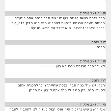
היו"ר זאב אלקין
¶
חבר כנסת רשאי לפנות בעניינו של חבר כנסת אחר לוועדת
הכנסת וועדת הכנסת רשאית להחליט מתי היא תדון בזה, אם
בכלל ובאילו נסיבות. הוא דיבר על חופש תנועה.
דוד רותם
¶
הבנתי.
היו"ר זאב אלקין
¶
לצערי חבר הכנסת טיבי לא כאן - - - -
דוד רותם
¶
חבל, יש עוד כמה חברי כנסת שהייתי מוכן להכניס אותם
לסעיף הזה, רק תגיד לי מתי אתה קובע את הדיון.
היו"ר זאב אלקין
¶
אני חושב שטיבי יכול היה אולי יכול לעזור לנו להסביר לחבר