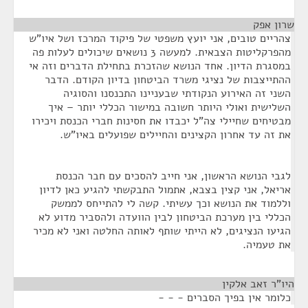
שרון אפק
¶
צהריים טובים, אני יועץ משפטי של פיקוד המרכז ושל איו"ש
מהפרקליטות הצבאית. למעשה 3 נושאים שיכולים לעלות פה
במסגרת הדיון. אחד הנושא שהזכרת בתחילת הדברים וזה אי
ההתייצבות של נציגי משרד הביטחון בדיון הקודם. הדבר
השני זה האירוע הנקודתי שבעניינו התכנסנו והסוגיה
השלישית ואולי היותר חשובה במישור הכללי יותר – איך
מבטיחים שחיילי צה"ל יכבדו את חסינות חברי הכנסת ויכירו
את זה עד אחרון הקצינים והחיילים שפועלים באיו"ש.
לגבי הנושא הראשון, אני חייב להסכים עם חבר הכנסת
אריאל, אני קצין בצבא, אתמול התבקשתי להגיע כאן לדיון
וללמוד את הנושא וכך עשיתי. קשה לי להתייחס לממשק
הכללי בין מערכת הביטחון לבין הוועדה ולהסביר מדוע לא
הגיעו הנציגים, לא הייתי שותף לאותה החלטה ואני לא מכיר
את טעמיה.
היו"ר זאב אלקין
¶
כלומר אין בפיך הסברים - - -