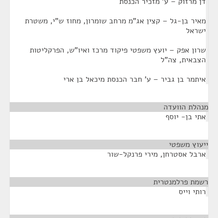
דן מרזוק – ע' מזכיר הכנסת
מאיר בן-גל – קצין אג"מ מרחב שומרון, מחוז ש"י, משטרת
ישראל
שרון אפק – יועץ משפטי פיקוד מרכז ואיו"ש, הפרקליטות
הצבאית, צה"ל
איתמר בן גביר – ע' חבר הכנסת מיכאל בן ארי
מנהלת הוועדה
¶
אתי בן- יוסף
ייעוץ משפטי
¶
ארבל אסטרחן, מירי פרנקל-שור
רשמת פרלמנטרית
¶
רותי וייס