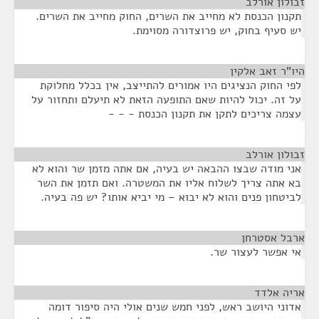
זבולון אורלב
¶
תקנון הכנסת לא מחייב את השרים, החוק מחייב את השרים.
יש סעיף בחוק, יש פרוצדורה מסוימת.
היו"ר זאב אלקין
¶
לפי החוק הנציגים היו אמורים להתייצב, אין בכלל מחלוקת
על זה. יכול להיות שאם התופעה הזאת לא תיעלם ותחזור על
עצמה צריכים לתקן את תקנון הכנסת - - -
זבולון אורלב
¶
אני מודה שבצו ההבאה יש בעיה, אם אתה מזמן שר והוא לא
בא אתה צריך לשלוח אליו את המשטרה. ואם תזמן את השר
לביטחון פנים והוא לא יבוא – מי יביא אותו? יש פה בעיה.
ארבל אסטרחן
¶
אי אפשר לעצור שר.
אריה אלדד
¶
אדוני היושב ראש, לפני חמש שנים אולי היה סיפור דומה