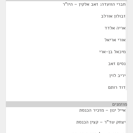
חברי הוועדה: זאב אלקין – היו"ר
זבולון אורלב
אריה אלדד
אורי אריאל
מיכאל בן-ארי
נסים זאב
יריב לוין
דוד רותם
מוזמנים
¶
אייל ינון – מזכיר הכנסת
יצחק שד"ר – קצין הכנסת