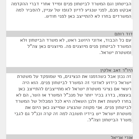
הביטחון וגם המשרד לביטחון פנים ומייד אחרי דברי ההקדמה
אבקש מכם, לפני שנגיע לדיון לגופו של עניין, להסביר למה
המשרדים בחרו לא להתייצב כאן לפני חודש.
דוד רותם
¶
עם כל הכבוד, אדוני היושב ראש, לא משרד הביטחון ולא
המשרד לביטחון פנים מיוצגים פה. מיוצגים כאן צה"ל
ומשטרת ישראל.
היו"ר זאב אלקין
¶
זה נכון אבל כשהזמנו את הנציגים, מי שמופקד על משטרת
ישראל כידוע לאדוני זה המשרד לביטחון פנים. הוא היה
רשאי אם נציגי משטרת ישראל לא מתייצבים להתייצב כאן
בעצמו, בדרג בכיר יותר של מנכ"ל המשרד או השר, הם לא
בחרו לעשות זאת ולכן השאלה היא לכל המכלול של המשרד
לביטחון פנים. אני מקווה שהנציג שמייצג כאן היום את
משטרת ישראל יש בידיו תשובה למה זה קרה וכנ"ל גם לגבי
משרד הביטחון וצה"ל.
אורי אריאל
¶