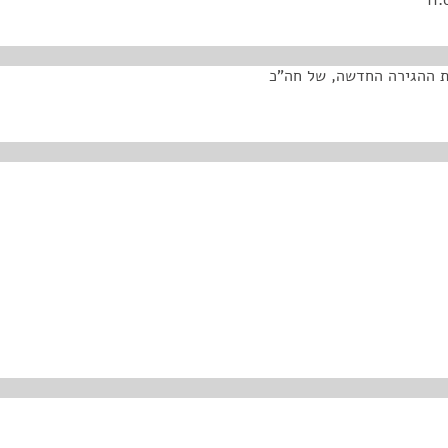
ת ההגירה החדשה, של חה"כ