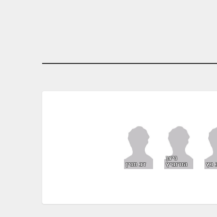
ניצן
 כץ
הורוביץ
דב חנין