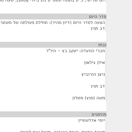
יום שלישי, כ"ט בתמוז תשס"ט (21 ביולי 2009), שעה 11:00
סדר היום
הצעה לסדר היום (דיון מהיר): תחילת פעולתה של משטר
דב חנין
נכחו
¶
חברי הוועדה: יעקב כץ – היו"ר
אילן גילאון
ניצן הורוביץ
דב חנין
משה (מוץ) מטלון
מוזמנים
¶
יוסי אדלשטיין