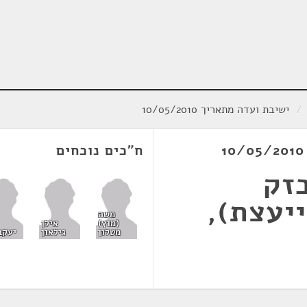
/
ישיבת ועדה מתאריך 10/05/2010
ח"כים נוכחים
זק
ייעצת),
משה
(מוץ)
אילן
מטלון
גילאון
יעקב