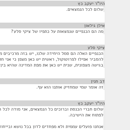
היו"ר יעקב כץ
¶
שלום לכל הנמצאים.
אילן גילאון
¶
מה הם הכנפיים שנמצאות על כתפיו של ציקי סלע?
ציקי סלע
¶
הכנפיים האלה הם סמל היחידה שלנו, יש בזה מרכיבים מ
להסביר אפילו לפרוטוקול, ראשית יש כאן מצפן כי אני ח
בגישה מצפונית, שנית יש כאן את מפת המדינה שהיא בין
דב חנין
¶
זה אומר שמי שמחזיק אותנו הוא עף.
היו"ר יעקב כץ
¶
שלום חברי הכנסת וברוכים כל הנמצאים, אני מודה לכל ה
לפתוח את הישיבה.
אנחנו פועלים עממית ולא מפחדים לדון בכל נושא ובייחוד