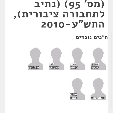
(מס' 95) (נתיב
לתחבורה ציבורית),
התש"ע-2010
ח"כים נוכחים
גדעון
חמד
דוד
עזרא
עמאר
אזולאי
דב חנין
מגלי
איוב קרא
והבה