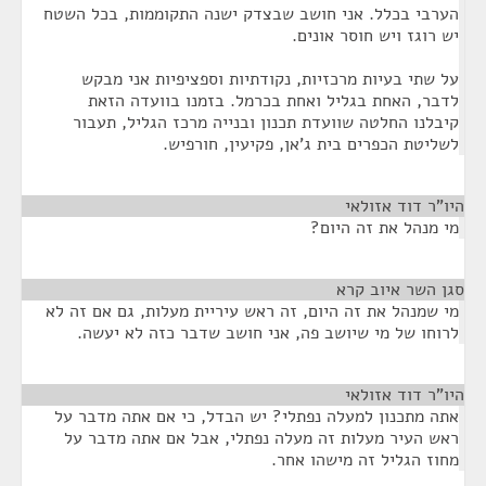
הערבי בכלל. אני חושב שבצדק ישנה התקוממות, בכל השטח
יש רוגז ויש חוסר אונים.
על שתי בעיות מרכזיות, נקודתיות וספציפיות אני מבקש
לדבר, האחת בגליל ואחת בכרמל. בזמנו בוועדה הזאת
קיבלנו החלטה שוועדת תכנון ובנייה מרכז הגליל, תעבור
לשליטת הכפרים בית ג'אן, פקיעין, חורפיש.
היו"ר דוד אזולאי
¶
מי מנהל את זה היום?
סגן השר איוב קרא
¶
מי שמנהל את זה היום, זה ראש עיריית מעלות, גם אם זה לא
לרוחו של מי שיושב פה, אני חושב שדבר כזה לא יעשה.
היו"ר דוד אזולאי
¶
אתה מתכנון למעלה נפתלי? יש הבדל, כי אם אתה מדבר על
ראש העיר מעלות זה מעלה נפתלי, אבל אם אתה מדבר על
מחוז הגליל זה מישהו אחר.