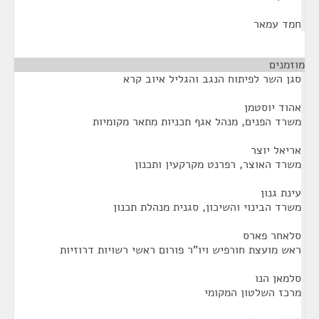
חמד עמאר
מוזמנים
¶
סגן השר לפיתוח הנגב והגליל איוב קרא
אהוד יוסטמן
משרד הפנים, מנהל אגף תכניות מתאר מקומיות
אריאל יוצר
משרד האוצר, רפרנט מקרקעין ותכנון
עינת גנון
משרד הבינוי והשיכון, סגנית מנהלת תכנון
סלאחר פארס
ראש מועצת חורפיש ויו"ר פורום ראשי רשויות דרוזיות
סלמאן הנו
מרכז השלטון המקומי