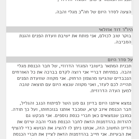
הצעה לסדר היום של חה"כ מגלי והבה.
היו"ר דוד אזולאי
¶
בוקר טוב לכולם, אני פותח את ישיבת וועדת הפנים והגנת
הסביבה.
על סדר היום
¶
תכנית המתאר בישובי המגזר הדרוזי, של חבר הכנסת מגלי
והבה. בפתיחת דבריי אני רוצה לקדם בברכה את כל האורחים
הנכבדים שהגיעו מהצפון הרחוק. אני מקווה שוועדת הפנים
תהייה לכם לעזר, ואני מקווה שנצא היום עם תוצאה טובה
למען העדה הדרוזית.
נמצא איתנו היום בדיון גם סגן השר לפיתוח הנגב והגליל,
חבר הכנסת איוב קרא, שמכבד אותנו בנוכחותו, ועל כך תודה.
כמובן שנמצאים כאן חברי כנסת נוספים. אני מבקש גם
להודות בהזדמנות הזאת לחבר הכנסת מגלי והבה שיזם את
הדיון החשוב הזה, אנחנו ניתן לו להציג את הנושא כדי להציף
את הבעיות. אני חייב בהזדמנות הזאת לציין את חברי הכנסת