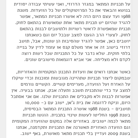
על תכניות המתאר במגזר הדרוזי, ואני עשיתי עבודה יסודית
בנושא והבאתי את כל הפרוטוקולים של כל הוועדות. משנת
1988 ועד עצם היום הזה לא אושרו תכניות המתאר, אפשר
להגיד שהיום יש תכנית מתאר אחת שמאושרת בהתאם לחוק.
תכנית שמאפשרת לראשי רשויות ולתושבים לבנות בהתאם
לחוק. לצערי הרב הגענו למצב שבכל יום וגם כשאנחנו
יושבים כאן, אפשר להגיד שהסיבות הן שונות, אבל, תושב
דרוזי בישוב זה או אחר משלם קנס או עומד לדין על בנייה
בלתי חוקית. שלא נדבר על כל התכניות שכל רשות רוצה
לקדם ולא מצליחה. אני אביא דוגמאות מישובים שונים.
כאשר אנחנו רואים את וועדות התכנון המקומיות והאזוריות,
שבמקום ליצור תכניות שתהיינה מגובשות ומוכנות וכדי שיקלו
על האזרח ועל הוועדה, מערימים קשיים. הקשיים גורמים
למצב עד כדי שהתכנית תשכב ותעלה אבק. אנחנו בבעיה. אין
אפשרות לבנות ולא מקבלים את התכניות שלנו. אם אני אסתכל
היום, וניקח לדוגמה את בית ג'אן, ישוב עם כ- 10,000
תושבים - בשנת 1988 אושרה התכנית המתאר הבסיסית,
בשנת 1998 החליטו לעשות שינוי בתכנית. הוגשו תכניות
מתאר לכמה ישובים. באזורים אלה במקום שהוועדה המקומית
וגם הוועדה האזורית תאשרנה את התכניות ותקדמנה, אנחנו
בשנת 2009 ועדיין בלי תכנית מתאר מאושרת, באף ישוב.