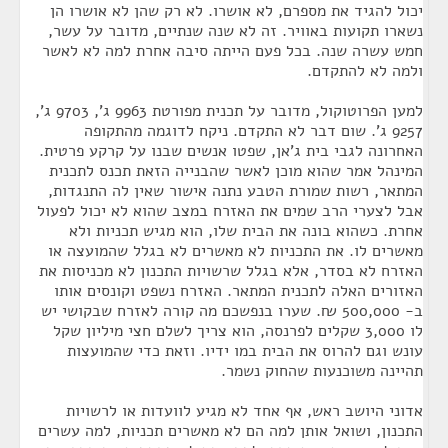
יכול להגיד את מספרם, לא אושרו. לא רק שהן לא אושרו הן
נשארו תקועות באוויר. זה לא שנה שנתיים, מדובר על עשר,
חמש עשרה שנה. בכל פעם הייתה סיבה אחרת למה לא לאשר
ולמה לא להתקדם.
למען הפרוטוקול, מדובר על תכנית מפורטת 9963 ג', 9703 ג',
9257 ג'. שום דבר לא התקדם. ניקח לדוגמה מהתקופה
האחרונה לגבי בית ג'אן, שפטו אנשים שבנו על קרקע פרטית.
המינהל אמר שהוא מוכן לאשר שהבנייה הזאת תכנס לתכנית
המתאר, רשות שמורת הטבע נתנה אישור שאין לה התנגדות,
אבל לצערי הרב שמים את האזרח במצב שהוא לא יכול לפעול
אחרת. כשהוא בונה את הבית שלו, הוא מגיש תכניות ולא
מאשרים לו. את התכניות לא מאשרים לא בגלל שהמועצה או
האזרח לא בסדר, אלא בגלל שרשויות התכנון לא מכניסות את
האזורים האלה לתכנית המתאר. האזרח נשפט וקונסים אותו
ב- 500,000 ₪. שערו בנפשכם מה קורה לאזרח שבקושי יש
לו 3,000 שקלים לפרנסה, הוא צריך לשלם חצי מיליון שקל
עונש וגם להרוס את הבית במו ידיו. וזאת כדי שהמועצות
תהיינה משוכנעות שהחוק נשמר.
אדוני היושב ראש, אף אחד לא מגיע לוועדות או לרשויות
התכנון, ושואל אותן למה הם לא מאשרים תכניות, למה עשרים