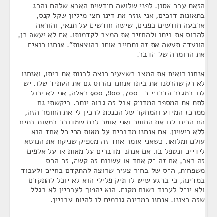
הזאת עבר אסון. לפני שלושה חודשים האבא שלהם נהרג
בתאונות דרכים, אני גוזר את דינו חצי מיליון שקל קנס,
ארבעה חודשים בפנים, שישה חודשים על תנאי, והוראה
להרוס את ביתו ולהחזיר את המצב לקדמותו. אם לא יעשה כן,
הוועדה תעשה את זה ותחייב אותו בהוצאות". אנחנו רואים
את החומרה של הדבר.
אנחנו רואים את המצב כשצעיר רוצה לבנות את ביתו, ואנחנו
לא רק שהרסנו את ביתו אנחנו נהרוס גם את העתיד שלו. יש
לנו במגזר הדרוזי כ- 700, 800, 900 כאלה, אני לא יכול
לתת את המספר המדויק אבל זה גבוה יותר. ביקשתי גם
ממרכז המידע והמחקר של הכנסת להכין לי את החומר הזה,
הם הכינו לנו את החומר ואני אומר לכם שמדובר במאות בתים
ללא רישיון. אם אנחנו מדברים על מאות הרי כל אחד הוא
עולם ומלואו. כשאני אומר אחד זה מספיק שניקח את הנושא
לידיים ונטפל בו. אם אנחנו מדברים על מאות או על אלפים
זה כאב, אם זה רק אחד או עשרות זה קשה, זה הרס
משפחות, הרס של בחור צעיר שרוצה להתקדם בחיים ולעבוד
במדינה, כי ברגע שיש לו תיק פלילי הוא לא יוכל להתקדם
ולא יוכל לעבוד בשום מקום. הוא יהפוך לעבריין לא בגלל
שזה רצונו. אנחנו כמדינה גורמים לו להיות עבריין.