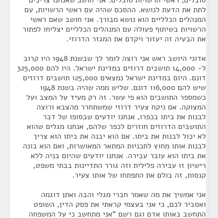
סובלים, ראשי הרשויות סובלים. אני חושב שאנחנו צריכים
לתת את הדעת לנושא. ההסכם שהיה עם ראשי הרשויות, עם
המנהלים הכלליים הוא נושא מבורך. אני חושב שאם ראשי
הרשויות בשיתוף פעולה עם המנהלים הכלליים יצליחו לפתור
את הבעיה זה יעזור ויקדם את המגזר הדרוזי.
אדוני היושב ראש אני רוצה לומר לך שבשנת 1948 היו קרוב
ל- 14,000 תושבים דרוזים במדינת ישראל. היו להם 325,000
דונם. היום במדינת ישראל נמצאים 125,000 תושבים דרוזים
שיש להם 116,000 דונם. שליש ממה שהיה בשנת 1948
כשמספר התושבים הוא פי עשר. זה רק מעיד על המצב ועל
המצוקה. אם ניקח צעיר דרוזי שמשתחרר מהצבא ורוצה
לבנות את ביתו בכפרו, אנחנו יודעים שבסופו של דבר
התושבים הדרוזים חוזרים לכפר שלהם, אנחנו מגלים שהוא
לא יכול לבנות את ביתו. אם הוא יבנה את ביתו הוא צריך
לבנות אותו מחוץ לתכניות המתאר המאושרות, ואם הוא בונה
את ביתו הוא עובר עבירה. אנחנו יודעים שהיום בניה ללא
רישיון זו עבירה פלילית וזה גורר התדיינות בבתי משפט,
קנסות, זה בולם את התפתחו של אותו צעיר.
אני אמשיך את מה שאמר חברי מגלי והבה ואתן דוגמה
ואסביר לכם, כי אני בעצמי קראתי את פסק הדין, השופט
התחשב באותו אדם וגם רשם "אני מתחשב כי על המשפחה