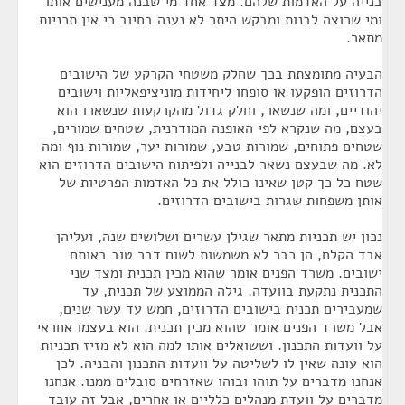
בנייה על האדמות שלהם. מצד אחד מי שבנה מענישים אותו
ומי שרוצה לבנות ומבקש היתר לא נענה בחיוב כי אין תכניות
מתאר.
הבעיה מתומצתת בכך שחלק משטחי הקרקע של הישובים
הדרוזים הופקעו או סופחו ליחידות מוניציפאליות וישובים
יהודיים, ומה שנשאר, וחלק גדול מהקרקעות שנשארו הוא
בעצם, מה שנקרא לפי האופנה המודרנית, שטחים שמורים,
שטחים פתוחים, שמורות טבע, שמורות יער, שמורות נוף ומה
לא. מה שבעצם נשאר לבנייה ולפיתוח הישובים הדרוזים הוא
שטח כל כך קטן שאינו כולל את כל האדמות הפרטיות של
אותן משפחות שגרות בישובים הדרוזים.
נכון יש תכניות מתאר שגילן עשרים ושלושים שנה, ועליהן
אבד הקלח, הן כבר לא משמשות לשום דבר טוב באותם
ישובים. משרד הפנים אומר שהוא מכין תכנית ומצד שני
התכנית נתקעת בוועדה. גילה הממוצע של תכנית, עד
שמעבירים תכנית בישובים הדרוזים, חמש עד עשר שנים,
אבל משרד הפנים אומר שהוא מכין תכנית. הוא בעצמו אחראי
על וועדות התכנון. וששואלים אותו למה הוא לא מזיז תכניות
הוא עונה שאין לו לשליטה על וועדות התכנון והבניה. לכן
אנחנו מדברים על תוהו ובוהו שאזרחים סובלים ממנו. אנחנו
מדברים על וועדת מנהלים כלליים או אחרים, אבל זה עובד