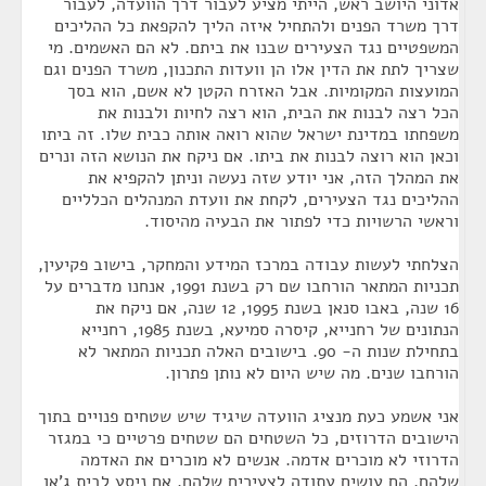
אדוני היושב ראש, הייתי מציע לעבור דרך הוועדה, לעבור
דרך משרד הפנים ולהתחיל איזה הליך להקפאת כל ההליכים
המשפטיים נגד הצעירים שבנו את ביתם. לא הם האשמים. מי
שצריך לתת את הדין אלו הן וועדות התכנון, משרד הפנים וגם
המועצות המקומיות. אבל האזרח הקטן לא אשם, הוא בסך
הכל רצה לבנות את הבית, הוא רצה לחיות ולבנות את
משפחתו במדינת ישראל שהוא רואה אותה כבית שלו. זה ביתו
וכאן הוא רוצה לבנות את ביתו. אם ניקח את הנושא הזה ונרים
את המהלך הזה, אני יודע שזה נעשה וניתן להקפיא את
ההליכים נגד הצעירים, לקחת את וועדת המנהלים הכלליים
וראשי הרשויות כדי לפתור את הבעיה מהיסוד.
הצלחתי לעשות עבודה במרכז המידע והמחקר, בישוב פקיעין,
תכניות המתאר הורחבו שם רק בשנת 1991, אנחנו מדברים על
16 שנה, באבו סנאן בשנת 1995, 12 שנה, אם ניקח את
הנתונים של רחנייא, קיסרה סמיעא, בשנת 1985, רחנייא
בתחילת שנות ה- 90. בישובים האלה תכניות המתאר לא
הורחבו שנים. מה שיש היום לא נותן פתרון.
אני אשמע כעת מנציג הוועדה שיגיד שיש שטחים פנויים בתוך
הישובים הדרוזים, כל השטחים הם שטחים פרטיים כי במגזר
הדרוזי לא מוכרים אדמה. אנשים לא מוכרים את האדמה
שלהם, הם עושים עתודה לצעירים שלהם. אם ניסע לבית ג'אן