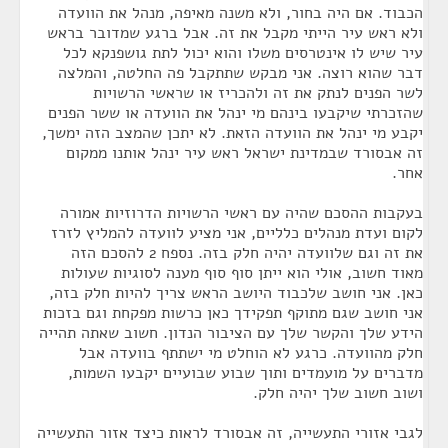
הכבוד. אם היה בחור, ולא משנה מאיפה, מנהל את הוועדה
ולא ראש עיר הייתי מקבל את זה. אבל ברגע שמדובר בראש
עיר שיש לו אינטרסים משלו והוא יכול לתת גושפנקא לכל
דבר שהוא רוצה. אני מבקש שתתקבל פה החלטה, והמלצה
לשר הפנים לנתק את זה ולהכריז או שראשי הרשויות
שהזכרתי שיקבעו בינהם מי ינהל את הוועדה או ששר הפנים
יקבע מי ינהל את הוועדה הזאת. לא יתכן שהמצב הזה ימשך,
זה אבסורד שבמדינת ישראל ראש עיר ינהל אותנו ממקום
אחר.
בעקבות ההסכם שהיה עם ראשי הרשויות הדרוזיות אמורה
לקום ועדת מנהלים כלליים, אני מציע לוועדה להמליץ לזרז
את זה וגם שלוועדה יהיה חלק בזה. נספח 2 להסכם הזה
מאוד חשוב, אולי הוא ייתן סוף סוף מענה לסוגיות שעולות
כאן. אני חושב שלכבוד היושב הראש צריך להיות חלק בזה,
אני חושב שגם מתוקף תפקידך כאן כרשות מפקחת וגם בזכות
הידע שלך והקשר שלך עם הציבור הנדון. חשוב שאתה תהייה
חלק מהוועדה. כרגע לא הוחלט מי ישתתף בוועדה אבל
מדברים על מועמדים ותוך שבוע שבועיים יקבעו השמות,
ושוב חשוב שלך יהיה חלק.
לגבי אזורי התעשייה, זה אבסורד לראות כיצד אזור התעשייה