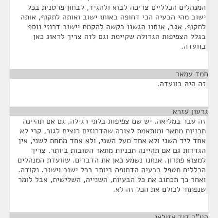
המנהלים הכלליים צריכה לבוא ולהגיד, לבחון פרטנית בכל
ישוב מהי הבעיה הכי דחופה באותו ישוב ואותה לתקוף, אותה
לתקוף. אגב, אנחנו הגשנו בקשה להקמת יישוב דרוזי נוסף
בגלל הצפיפות הגדולה שקיימת וגם לזה צריך לדאוג כאן
בוועדה.
חמד עמאר
¶
זה היה בוועדה.
גדעון עזרא
¶
זה עבר במליאה. יש שם צפיפות בלתי רגילה, גם אם תהיינה
תכניות מתאר ומותאמת לצורה שהדרוזים רוצים לגור, קרי לא
אחד ליד השני ולא אחד מעל השני, ולא אחד מתחת לשני, אין
הגדרות גם אם תהיינה תכניות מתאר הטובות ביותר. צריך
למצוא פתרון. אנחנו נשמע כאן את הדברים. שוועדת המנהלים
הכללים תטפל בבעיה הדחופה ביותר בכל ישוב וישוב. נקודה.
ואחר כך תכתוב את כל הבעיות, השנייה, השלישית, אבל לומר
שנפתור לכולם את הכל זה לא.
היו"ר דוד אזולאי
¶