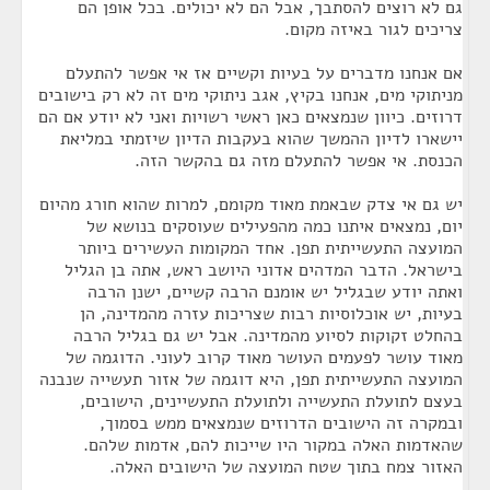
גם לא רוצים להסתבך, אבל הם לא יכולים. בכל אופן הם
צריכים לגור באיזה מקום.
אם אנחנו מדברים על בעיות וקשיים אז אי אפשר להתעלם
מניתוקי מים, אנחנו בקיץ, אגב ניתוקי מים זה לא רק בישובים
דרוזים. כיוון שנמצאים כאן ראשי רשויות ואני לא יודע אם הם
יישארו לדיון ההמשך שהוא בעקבות הדיון שיזמתי במליאת
הכנסת. אי אפשר להתעלם מזה גם בהקשר הזה.
יש גם אי צדק שבאמת מאוד מקומם, למרות שהוא חורג מהיום
יום, נמצאים איתנו כמה מהפעילים שעוסקים בנושא של
המועצה התעשייתית תפן. אחד המקומות העשירים ביותר
בישראל. הדבר המדהים אדוני היושב ראש, אתה בן הגליל
ואתה יודע שבגליל יש אומנם הרבה קשיים, ישנן הרבה
בעיות, יש אוכלוסיות רבות שצריכות עזרה מהמדינה, הן
בהחלט זקוקות לסיוע מהמדינה. אבל יש גם בגליל הרבה
מאוד עושר לפעמים העושר מאוד קרוב לעוני. הדוגמה של
המועצה התעשייתית תפן, היא דוגמה של אזור תעשייה שנבנה
בעצם לתועלת התעשייה ולתועלת התעשיינים, הישובים,
ובמקרה זה הישובים הדרוזים שנמצאים ממש בסמוך,
שהאדמות האלה במקור היו שייכות להם, אדמות שלהם.
האזור צמח בתוך שטח המועצה של הישובים האלה.