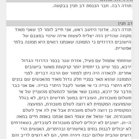
תודה רבה. חבר הכנסת דב חנין בבקשה.
דב חנין
¶
תודה רבה. אדוני היושב ראש, אני חייב לומר לך שאני מאוד
מקווה שהדיון הזה יצליח לעשות איזה שינוי במצבם של
הישובים הדרוזים כי התמונה שאנחנו רואים היא תמונה בלתי
אפשרית.
שוחחתי אתמול עם פעיל, אזרח שגר בכפר הדרוזי הגדול
ירכא, כפר שיש בו יחסית יותר קרקעות מאשר בישובים
אחרים. לכאורה היה ניתן לפתור שם הרבה דברים. לפני
התמונה שהוא תאר בפניי חלק גדול מאוד מהאנשים שם בונים
ללא היתרי בנייה כי אי אפשר לקבל היתרי בנייה. אם אני כבר
מדבר על ירכא, כמובן שאי אפשר להתעלם מהעניין של אי
תשלום משכורות, העובדים במשך חודשים רבים, לא בגלל
שהמועצה המקומית לא רוצה לשלם משכורת, המועצה
המקומית כן רוצה לשלם משכורת אבל אין לה איך לשלם
משכורות. אני שואל את עצמי האם אנחנו באמת חיים במאה
ה-21. ישובים לא יכולים לשלם משכורות לעובדים, כשאזרחים
לא יכולים לבנות בתים באישורים ובהיתרים, האנשים הרי
רוצים שהבית שלהם יבנה ויהיה חוקי, הם לא רוצים לריב והם