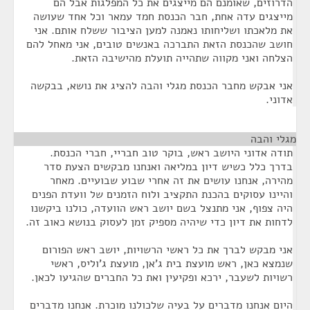
הדרוזים, שאומנם הם מייצגים את כל המפלגות אבל הם
מייצגים עדה אחת, חבר הכנסת חמד עמאר וכל אחד שעושה
את מלאכתו ושליחותו נאמנה למען הציבור ששלח אותם. אני
חושב שהכנסת הזאת התברכה באנשים טובים, אני מאחל להם
הצלחה ואני מקווה שתהייה תועלת מהישיבה הזאת.
אני אבקש מחבר הכנסת מגלי והבה להציג את נושא, בבקשה
אדוני.
מגלי והבה
¶
תודה אדוני היושב ראש, בוקר טוב חבריי, חברי הכנסת.
בדרך כלל כשיש דיון במליאה ואנחנו מבקשים הצעת סדר
מהירה, אנחנו עושים את זה אחרי שבוע שבועיים. מאחר
והיינו עסוקים בהכנת התקציב ולוח הזמנים של וועדת הפנים
היה צפוף, אני מתנצל בשם יושב ראש הוועדה, כולנו ביקשנו
לדחות את דיון כדי שיהיה מספיק זמן לעסוק בנושא כאוב זה.
אני מבקש לברך את כל ראשי הרשויות, יושב ראש הפורום
שנמצא כאן, ראש מועצת בית ג'אן, מועצת ג'וליס, ראשי
רשויות לשעבר, ירכא ופקיעין ואת כל החברים שהגיעו לכאן.
היום אנחנו מדברים על בעיה שלכולנו מוכרת. אנחנו מדברים