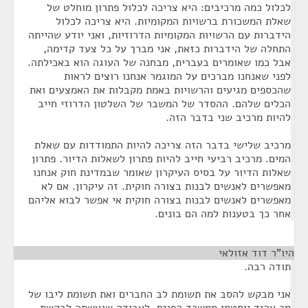
לכלול כמה מרכיבים: היא צריכה לכלול פתרון מוחלט של
שאלת המשכורת ברשויות המקומיות. היא צריכה לכלול
הידברות עם הרשויות המקומיות הדרוזיות, ואני יודע שהייתה
התחלה של הידברות כזאת, אני מברך על כל צעד קדימה,
אבל כמו שאומרים בעברית, מבחנה של העוגה הוא באכילתה.
לפני שאנחנו מברכים על המוגמר אנחנו רוצים לראות
שהכספים מגיעים והרשויות באמת מקבלות את האמצעים ואת
הכלים שלהם. ההסדר של המשבר של השלטון הדרוזי חייב
להיות מרכיב שני בדבר הזה.
מרכיב שלישי בדבר הזה צריכה להיות התמודדות עם שאלת
המים. מרכיב רביעי חייב להיות פתרון לשאלות הדיור. פתרון
שאלות הדיור על בסיס העיקרון שאומר שבמדינת חוק אנחנו
מאפשרים לאנשים לבנות בצורה חוקית. זה עיקרון. אם לא
מאפשרים לאנשים לבנות בצורה חוקית אי אפשר לבוא אליהם
אחר כך בטענות למה הם בונים.
היו"ר דוד אזולאי
¶
תודה רבה.
אני מבקש להסב את תשומת לב החברים ואת תשומת ליבו של