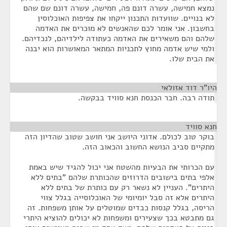
נמצא חמישה, עשרה דונם פה, חמישה, עשרה דונם שם שהם
לא בנויים. שוועדות התכנון ייקחו את צפיפות האוכלוסין
בחשבון. אני אומר לכם שהאנשים לא מוכרים את האדמה
שלהם והם משאירים את האדמה כעתודה לילדיהם, לנכדיהם.
ולמי שיש אדמה מחוץ לתכניות המתאר המאושרות הוא יבנה
את הבית שלו.
היו"ר דוד אזולאי
¶
תודה רבה. חבר הכנסת חנא סוויד בבקשה.
חנא סוויד
¶
בוקר טוב לכולם. אדוני היושב אני חושב שטוב שהדיון הזה
מתקיים סביב הנושא החשוב והכאוב הזה.
עם הכרותי את הבעיות מהשטח אני יכול להגיד שיש באמת
אלפי בתים בישובים הדרוזים שהכותרת שלהם "בתים ללא
היתרים". העניין לא נשאר רק עם כותרת של בתים ללא
היתרים אלא זה סבל יומיומי של האוכלוסייה בגלל צווי
הריסה, בגלל קנסות כבדים שמוטלים על אותן משפחות. זה
גם מתבטא בכך שצעירים ומשפחות לא יכולים להוציא היתרי