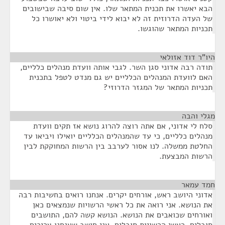
הבא יאשרו את תכנית המתאר שלו. אין שום סיבה שבישובים
של העדה הדרוזית זה לא יבוא לידי ביטוי ולא יאושרו כל
תכניות המתאר שהוגשו.
היו"ר דוד אזולאי
¶
תודה רבה אדוני סגן השר. לגבי אותה וועדת מנהלים כלליים,
האם לוועדת המנהלים הכלליים יש גם מנדט לטפל בתכנית
תכניות המתאר של המגזר הדרוזי?
מגלי והבה
¶
סלח לי אדוני, אם אתה רוצה להרוג נושא אז תקים וועדת
מנהלים כלליים, כי עד שהמנהלים הכלליים יואילו ויביאו עד
החלטת ממשלה. לנו אסור לערבב בין הרשות המחוקקת לבין
הרשות המבצעת.
חמד עמאר
¶
אדוני היושב ראש, אורחים יקרים. אנחנו רואים בחשיבות רבה
את הנושא. אני רואה את כל ראשי הרשויות שנמצאים כאן
ואורחים שכואבים את הנושא. הנושא קשה להם, התושבים