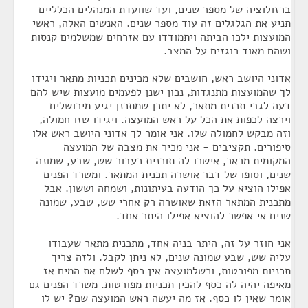
ברזולוציה של מספר שנים, ועד שוועדת המנהלים הכלליים
תניע את הגלגלים זה עוד מספר שנים. האנשים האלה, ראשי
המועצות ילכו הביתה ויתמודדו עם אזרחים שמשלמים קנסות
ושהם מאוד רוגזים על המצב.
אדוני היושב ראש, חושבים שלא מכינים תכניות מתאר ויגידו
לך שהמועצות מתנגדות, נכון ישנן לפעמים מועצות שיש להם
דעה לגבי תכנית מתאר, לא יתכן שמתכנן יגיע מירושלים
וירצה לכפות את הכל על ראש המועצה. ויגידו שזו חמולה,
וזה מבקש לחמולה שלו. אני אומר לך אדוני היושב ראש אלו
סיפורים. תקציבים - אני מכיר את מצבה של המועצה
המקומית מראר, אישרו לה תוכנית כעבור שש, שבע, שמונה
שנים, וסופו של דבר אושרה תכנית המתאר. ומשרד הפנים
אפילו הוציא על כך הודעה בעיתונות, ושמחה וששון. אבל
מתכנית המתאר הזאת שאושרה רק אחרי שש, שבע, שמונה
שנים אי אפשר להוציא אפילו היתר אחד.
אני חוזר על זה, היתר בניה אחד, מתכנית מתאר שעבודו
עליה שש, שבע שמונה שנים, לא ניתן לקבל. ולזה צריך
תכניות מפורטות, וכשלמועצה אין כסף לשלם את המים אז
מאיפה יהיה לה כסף להכין תכניות מפורטות. משרד הפנים גם
אומר שאין לו כסף. אז מה יעשה ראש המועצה שם? יש לו