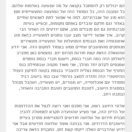
הם יכולים רק להסתכל בקנאה על מה שנעשה באדמות שלהם.
כל המבנה הזה, כל המוסד הזה של המועצה התעשייתית תפן
הוא סוג של אנכרוניזם. למה אי אפשר לתת לאנשים שחיים
באזור וגם חלקם עובדים באותם מקומות, וכשיש בעיות
סביבתיות גם הם סובלים מהן, אתם יודעים זה האזור הכי
קרוב. איך אפשר לייצר מצב שבו נותנים לתעשייה כזאת סוג
אוטונומיה ואת הנכסים והתועלות של התעשייה משאירים
מנותקים מהתושבים שחיים ממש בצמוד למקום הזה. אני יודע
שהשאלה הזאת קצת חורגת מהיום יום. נמצאים כאן מסביב
לשולחן הזה כמה חברי כנסת, וישנם חברי כנסת נוספים
שמנסים לקדם יחד מהלך, אני מאוד מקווה שבתחילת כנס
החורף של הכנסת נצליח להעביר בכנסת בקשה לתיקון העוול
ההיסטורי הזה וחזרה למצב נורמלי שבו כמו בישוב רגיל
ומסודר עם אוכלוסייה, יש מגורים, יש תעשייה, ושהכל מנוהל
במסגרת הישוב, לטובת התושבים וטובת הסביבה והאזור,
ובמבט רחב.
אדוני היושב ראש, אני מסכם ואני רוצה לנצל את ההזדמנות
של הדיון הזה, אני מציע שהוועדה תקרא לממשלה להכין
תכנית חירום של שלושה חודשים להתגייסות פתרון בעיית
הישובים הדרוזים. אני בכוונה אומר שלושה חודשים אבל אני
ידוע שהדברים האלה ייקחו קצת זמן. התכנית הזאת צריכה