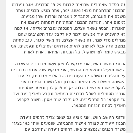
זה בסדר שאומרים שרוצים לבנות על פי התכנית, אגב וועדות
התכנון המרחביות מצאו פטנט יפה, אתה מגיש תכניות ואתה
משלם את האגרות, ולהבדיל מאגרות אחרות שהן מגיעות
למקום אחר, וועדות התכנון המקומיות לוקחות לעצמן את
האגרות. הכסף נשאר אצלם, הקנסות עוברים אליהן. אז למה
לא להעניש עוד אנשים ולמה לא לקבל עוד תקציבים שהם
מנהלים מדי שנה, זה נשאר אצלם, זה משק סגור. טוב לחיות
במצב הזה אבל לא טוב להיות אזרחים שסובלים ונענשים. אני
מבקש לומר לפרוטוקול, כל תכניות המתאר, אחת לאחת.
אדוני היושב ראש, אני מבקש להציע שאם מדובר שהישיבה
הזאת תועיל ותמצא את הנושא, אני מבקש שכשאנחנו מדברים
על תהליכים משפטיים העומדים נגד אלפי אזרחים, כל עוד
האשמה מוטלת על רשויות התכנון ועל משרד הפנים ראוי
להקפיא את העונשים נגדם. נקבע פרק זמן ונאמר שמהיום
אנחנו מתחילים לטפל בתכניות המתאר ונקבע תאריך יעד ועד
אז יוקפאו כל התהליכים. לא יקרה שום אסון. חשוב לקבוע
תאריך לסיום תכניות המתאר.
אדוני היושב ראש, אני מציע גם שאם צריך להקים וועדת
תכנון ייעודית לצורך אישור התכניות, שומעים אותי כאן נציגי
משרד הפנים שנמצאים כאן, להקים וועדה שתורכב עם