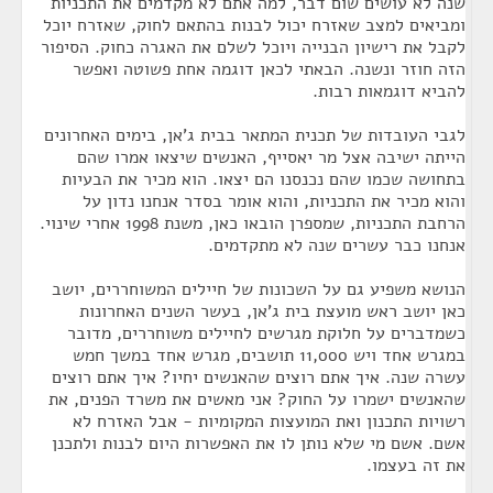
שנה לא עושים שום דבר, למה אתם לא מקדמים את התכניות
ומביאים למצב שאזרח יכול לבנות בהתאם לחוק, שאזרח יוכל
לקבל את רישיון הבנייה ויוכל לשלם את האגרה כחוק. הסיפור
הזה חוזר ונשנה. הבאתי לכאן דוגמה אחת פשוטה ואפשר
להביא דוגמאות רבות.
לגבי העובדות של תכנית המתאר בבית ג'אן, בימים האחרונים
הייתה ישיבה אצל מר יאסייף, האנשים שיצאו אמרו שהם
בתחושה שכמו שהם נכנסנו הם יצאו. הוא מכיר את הבעיות
והוא מכיר את התכניות, והוא אומר בסדר אנחנו נדון על
הרחבת התכניות, שמספרן הובאו כאן, משנת 1998 אחרי שינוי.
אנחנו כבר עשרים שנה לא מתקדמים.
הנושא משפיע גם על השכונות של חיילים המשוחררים, יושב
כאן יושב ראש מועצת בית ג'אן, בעשר השנים האחרונות
כשמדברים על חלוקת מגרשים לחיילים משוחררים, מדובר
במגרש אחד ויש 11,000 תושבים, מגרש אחד במשך חמש
עשרה שנה. איך אתם רוצים שהאנשים יחיו? איך אתם רוצים
שהאנשים ישמרו על החוק? אני מאשים את משרד הפנים, את
רשויות התכנון ואת המועצות המקומיות - אבל האזרח לא
אשם. אשם מי שלא נותן לו את האפשרות היום לבנות ולתכנן
את זה בעצמו.