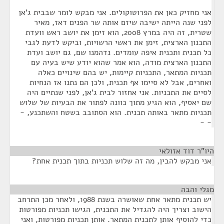
אני מחזיק כאן את הפרוטוקולים. אני מבקש לומר שבבית ג'אן
לפני שנה הייתה ישיבה שיזם אותה שר הפנים דאז, מאיר
שטרית, זה היה במרץ 2008, הוא זימן את יושב ראש וועדת
התכנון הארצית, זימן את ראשי הרשויות, וביקש לדעת לגבי
כל תכנית ותכנית איפה עומדים. נדהמנו שם, גם יושב ועדת
התכנון הארצית מודה, הוא אמר שהוא יודע שיש בעיה עם
תכניות המתאר, התכניות קיימות, יש בהם שינויים כאלה
ואחרים, אבל לא סיימו אף תכנית, ולכן הם נתנו אז הנחיות
לסיים את התכניות. אני אחזור לבית ג'אן, לפני שנתיים היה
שם יאסיף, הוא הגיע מתוך כוונה לפתור את הבעיות של שלוש
תכניות מתאר באותה תכנית. הוא הסתובב בשטח והשתכנע, -
- -
היו"ר דוד אזולאי
¶
אני מבקש להבין, מה זה שלוש תכניות בתוך תכנית אחת?
מגלי והבה
¶
יש תכנית מתאר אחת שאושרה בשנת 1988, ולאחר מכן התרחב
הישוב וצריך היה להגדיל את התכנית, הגישו תכניות מפורטות
כדי להוסיף אותן לתכנית המתאר. אותן תכניות מפורטות, ואני