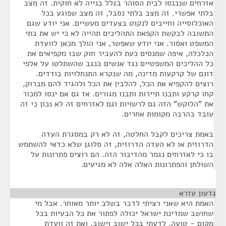
אזרחים שנכנסו לבית הסוהר בגלל בנייה לא חוקית. זה מצב
בלתי אפשרי. זה מצב בלתי נסבל, זה מצב שפוגע בכל
האוכלוסייה וחייבים לנקוט בצעדים מעשיים. אני יודע שגם
התשובה לבקשת הקפאת התהליכים תהייה לא כי יש את בתי
המשפט ואסור. אני יודע שאפשר, אני הולך מכאן לוועדת
הכלכלה, איפה שמנסים כעת להעביר חוק שבו מקפיאים את
כל ההליכים המשפטיים נגד אנשים בנגב שהשתלטו על אלפי
דונם של קרקעות מדינה, מה שנקרא התנחלויות בודדים.
רוצים להקפיא את הכל, להלבין את הכל ולהגיד להם מברוק,
קחו קרקע ותבנו תיירות ותבנו מגורים. אז גם אם ינסו למכור
את "הלוקש" הזה גם לרשויות וגם לאזרחים זה לא נכון כי זה
עובד בהרבה מקומות אחרים.
באמת צריכים לקבל החלטה, זה לא רק במסגרת העדה
הדרוזית או לא העדה הדרוזית, זה סלוגן שלא כדאי להשתמש
בו כי לאזרחים נגמר מהדיבור הזה. הם רוצים פתרונות על
השולחן והפתרונות האלה אלה לא מגיעים.
גדעון עזרא
¶
האמת היא שאני רציתי לדבר בשלב יותר מאוחר. אבל מי
שחושב שמדינת ישראל יכולה לפתור את כל הבעיות בכל
מקום - טועה. לדעתי בכל ישוב וישוב, ואת זה וועדת