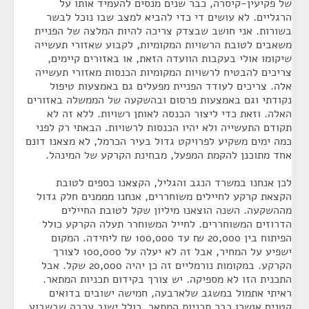
של פקיעין-קיסרה, כבר שנים מנסים להעמיד אותו על
הרגליים. לא עושים די כדי להביא למצב שבו נוכל לבשר
בשורות. אני חושב שבצדק צריכה להיות המלצה של הפניית
משאבים לטובת הרשויות המקומיות, לקבוע שאזורי תעשייה
שיקומו אולי בעקבות הוועדה הזאת, או באזורים קיימים,
צריכים להבטיח לרשויות המקומיות הכנסות מאזורי תעשייה
אלה. צריכים לעודד הפניית מפעלים גם באמצעות טיפול
נקודתי וגם באמצעות פרסום ובהשקעה של הממשלה באזורים
האלה. וזאת כדי ליצור הכנסה לאותן רשויות. ללא זה לא
תקודם התעשייה ולא יהיו הכנסות לרשויות. הבאתי רק לפני
כמה ימים משקיע לפרויקט גדול בעיר הכרמל, לא מצאנו דונם
אחד מתוכנן להקמת המפעל, מבחינת הקרקע של המינהל.
לכן אנחנו במשרד הנגב והגליל, הקצאנו כספים לטובת
הקצאת קרקע לחיילים משוחררים, אנחנו מממנים חלק גדול
מההשקעה. השנה הוצאנו מיליון שקל לטובת החיילים
הדרוזים המשוחררים. לחייל המשוחרר תעלה הקרקע כולל
הפיתוח בין 20,000 ₪ עד 100,000 ₪ ליחידה. המקום
ישפיע על המחיר, אבל זה לא יעלה על 100,000 לצורך
הקרקע. במקומות נורמליים זה כן יהיה 20,000 שקל. אבל
התכנית הזו לא מספיקה. יש צורך בקידום תכניות המתאר.
ראיתי אתמול במשגב שלארבעה, חמישה ישובים בדואים
קטנים אושרו כבר תכניות המתאר, כולל ישוב ערבה שבשבוע