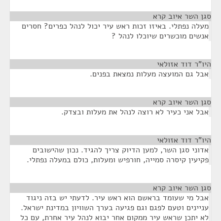
סגן השר איוב קרא
¶
מעלה נפתלי. באיזו זכות ראש עיר יכול לנהל כפרים? חסרים
אנשים מוכשרים שיוכלו לנהל ?
היו"ר דוד אזולאי
¶
אבל גם המועצה מעלות נמצאת בפנים.
סגן השר איוב קרא
¶
אבל אני כעיר לא רוצה לנהל את מעלות ובצדק.
היו"ר דוד אזולאי
¶
אדוני סגן השר, למען הדיוק צריך להגיד. נכון שהישובים
פקיעין קיסרה סמייה, חורפיש ומעלות, כולם במעלה נפתלי.
סגן השר איוב קרא
¶
אבל מי שעומד בראשם הוא ראש עיר. לדעתי יש בזה ניגוד
עניינים וטעם לפגם וגם פגיעה בערך השוויון במדינת ישראל.
לא יתכן שראש עיר ממקום אחר יבוא לנהל עיר אחרת, עם כל