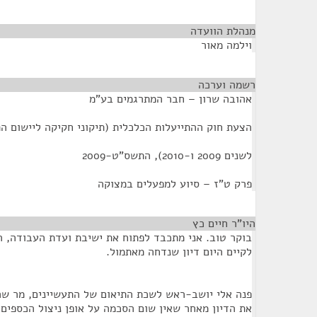
מנהלת הוועדה
¶
וילמה מאור
רשמה וערכה
¶
אהובה שרון – חבר המתרגמים בע"מ
הצעת חוק ההתייעלות הכלכלית (תיקוני חקיקה ליישום ה
לשנים 2009 ו-2010), התשס"ט-2009
פרק ט"ז – סיוע למפעלים במצוקה
היו"ר חיים כץ
¶
בוקר טוב. אני מתכבד לפתוח את ישיבת ועדת העבודה, הר
לקיים היום דיון שנדחה מאתמול.
פנה אלי יושב-ראש לשכת התיאום של התעשיינים, מר שר
את הדיון מאחר שאין שום הסכמה על אופן ניצול הכספים,