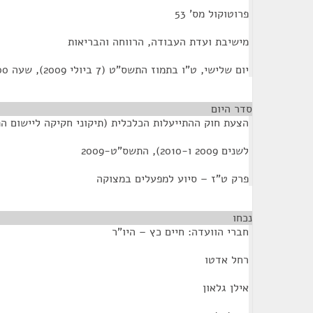
פרוטוקול מס' 53
מישיבת ועדת העבודה, הרווחה והבריאות
יום שלישי, ט"ו בתמוז התשס"ט (7 ביולי 2009), שעה 10:00
סדר היום
הצעת חוק ההתייעלות הכלכלית (תיקוני חקיקה ליישום ה
לשנים 2009 ו-2010), התשס"ט-2009
פרק ט"ז – סיוע למפעלים במצוקה
נכחו
¶
חברי הוועדה: חיים כץ – היו"ר
רחל אדטו
אילן גלאון