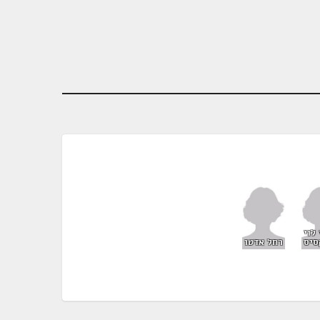
לוי
סיס
רחל אדטו