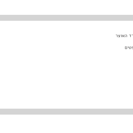
רד האוצר
טים