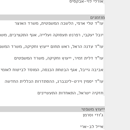
אורלי לוי-אבקסיס
מוזמנים
¶
עו"ד טלי ארפי, הלשכה המשפטית, משרד האוצר
יובל יעקבי, רפרנט תעסוקה ועלייה, אגף התקציבים, מש
עו"ד עדנה הראל, ראש תחום ייעוץ וחקיקה, משרד המשפ
עו"ד דלית זמיר, ייעוץ וחקיקה, משרד המשפטים
אביבה גייבל, אגף הבטחת הכנסה, המוסד לביטוח לאומי
עו"ד יסמין וירט-ליננברג, ההסתדרות הכללית החדשה
חזקיה ישראל, התאחדות התעשיינים
ייעוץ משפטי
¶
ג'ודי וסרמן
אייל לב-ארי