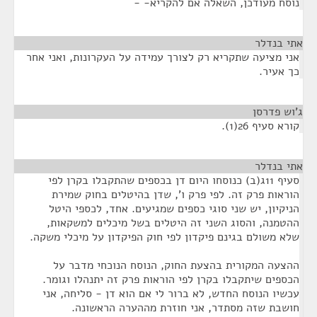
נוסח מעודכן, השאלה אם להקריא- -
אתי בנדלר
¶
אני מציעה שתקריא רק לצורך עמידה על העקרונות, ואני אחר
כך אעיר.
ג'וש פדרסן
¶
קורא סעיף 26(1).
אתי בנדלר
¶
סעיף 11ג(ב) כנוסחו היום דן בכספים שהתקבלו בקרן לפי
הוראות פרק זה. לפי פרק ו', שדן בהיטלים בחוק שמירת
הניקיון, יש שני סוגי כספים שמגיעים. אחד, לכספי היטל
ההטמנה, והסוג השני זה היטלים בשל מיכלים למשקאות,
שלא משולם בגינם פיקדון לפי חוק הפיקדון על מיכלי משקה.
ההצעה המקורית בהצעת החוק, הנוסח הנוכחי מדבר על
הכספים שיתקבלו בקרן לפי הוראות פרק זה יתנהלו וגומר.
עכשיו הנוסח החדש, לא ברור לי אם הוא דן - סליחה, אני
חושבת שזה מסתדר, אני חוזרת מההערה הראשונה.