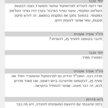
יוסי ענבר
¶
אני רוצה להודיע לפרוטוקול שהשר והמשרד נענה לבקשת
השלטון המקומי, ששני נציגי הציבור בקרן יהיו נציגי השלטון
המקומי. בהמשך נתקן את התקנות בהתאם. זה דורש תיקון
תקנות, שאי אפשר לעשות היום.
היו"ר אופיר אקוניס
¶
ולגבי בקשתנו לסעיף 25, להסרתו?
יוסי ענבר
¶
המשרד מסיר.
היו"ר אופיר אקוניס
¶
תודה רבה. המנכ"ל הודיע גם לפרוטוקול שהמשרד הסיר את
סעיף 25, לבקשתנו מהישיבה ביום ראשון. אנו מאוד מודים
לכם, זה דבר חשוב. אפשר להתחיל בהקראה.
ג'וש פדרסן
¶
כיוון שישבתי עם היועצת המשפטית לוועדה, ויש פה כבר