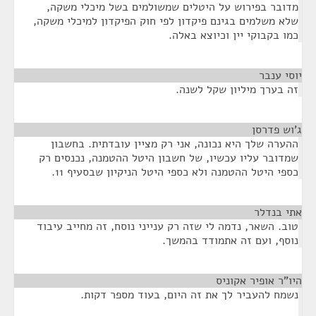
מדובר בפירוש על היטלים שמשולמים בשל מיכלי משקה,
שלא משלמים בגינם פיקדון לפי חוק הפיקדון למיכלי משקה,
כמו בקבוקי יין וכיוצא באלה.
יוסי ענבר
¶
זה בערך מיליון שקל לשנה.
ג'וש פדרסן
¶
ההערה שלך היא נכונה, אני רק מציין עובדתית. בחשבון
שמדובר עליו עכשיו, של חשבון היטל ההטמנה, נכנסים רק
כספי היטל ההטמנה ולא כספי היטל הניקיון שבסעיף 11.
אתי בנדלר
¶
טוב. השאר, נדמה לי שזה רק ענייני נוסח, זה מחייב עיבוד
נוסף, ועם זה אתמודד בהמשך.
היו"ר אופיר אקוניס
¶
נשמח להעביר לך את זה היום, בעוד מספר דקות.