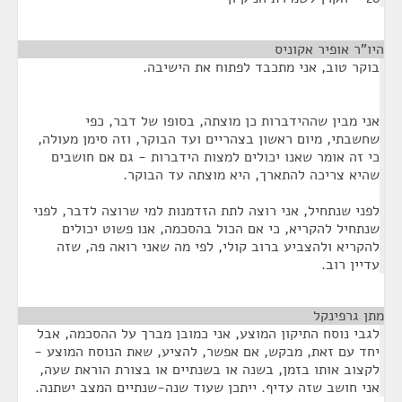
היו"ר אופיר אקוניס
¶
בוקר טוב, אני מתכבד לפתוח את הישיבה.
אני מבין שההידברות כן מוצתה, בסופו של דבר, כפי
שחשבתי, מיום ראשון בצהריים ועד הבוקר, וזה סימן מעולה,
כי זה אומר שאנו יכולים למצות הידברות - גם אם חושבים
שהיא צריכה להתארך, היא מוצתה עד הבוקר.
לפני שנתחיל, אני רוצה לתת הזדמנות למי שרוצה לדבר, לפני
שנתחיל להקריא, כי אם הכול בהסכמה, אנו פשוט יכולים
להקריא ולהצביע ברוב קולי, לפי מה שאני רואה פה, שזה
עדיין רוב.
מתן גרפינקל
¶
לגבי נוסח התיקון המוצע, אני כמובן מברך על ההסכמה, אבל
יחד עם זאת, מבקש, אם אפשר, להציע, שאת הנוסח המוצע -
לקצוב אותו בזמן, בשנה או בשנתיים או בצורת הוראת שעה,
אני חושב שזה עדיף. ייתכן שעוד שנה-שנתיים המצב ישתנה.