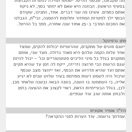
מה שקבענו, שכספי ההיטל ישמשו תחילה למטרות הקבועות
בסעיף הראשון. הכוונה היא שאם לא יוותר כסף, לא ניקח
אותם כספים. עשינו פה שני דברים. אחד, התנינו, שקודם
הכסף ילך למטרות המחזור וחלופות להטמנה, ובי"ת, הגבלנו
את הסכום המרבי ב-25 אחוז שנה אחורה, מסך כל ההיטל.
מתן גרפינקל
¶
ישנם סוגים של מתקנים, שהרשויות יכולות להקים, שמצד
אחד עלות הקמה שלהם היא מאוד גדולה. מצד שני, אותם
מתקנים בגלל כל מיני הליכים סטטוטוריים וכו' – יכול להיות
שגם הרשות הכי חרוצה וזריזה, ייקח לה זמן עד שהיא תקים
אותם ועד שהיא תדרוש את הכסף, ואז ייווצר מצב שכסף
שיכול היה לשמש רשות מסוימת בעוד שלוש שנים לא יגיע
אליה, כי השתמשו בו השנה, בשנה הבאה ובשנה שלאחר מכן.
לכן, בגלל הבעייתיות הזאת, ראוי לקצוב את ההצעה בזמן
ולבחון אותה שוב עוד שנתיים.
היו"ר אופיר אקוניס
¶
עמדתך נרשמה. עוד הערות לפני ההקראה?