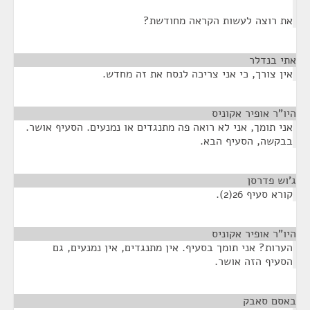
את רוצה לעשות הקראה מחודשת?
אתי בנדלר
¶
אין צורך, כי אני צריכה לנסח את זה מחדש.
היו"ר אופיר אקוניס
¶
אני תומך, אני לא רואה פה מתנגדים או נמנעים. הסעיף אושר.
בבקשה, הסעיף הבא.
ג'וש פדרסן
¶
קורא סעיף 26(2).
היו"ר אופיר אקוניס
¶
הערות? אני תומך בסעיף. אין מתנגדים, אין נמנעים, גם
הסעיף הזה אושר.
באסם סאבק
¶