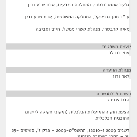
גלעד אוסטרובסקי, המחלקה המדעית, אדם טבע ודין
עו"ד מתן גרפינקל, המחלקה המשפטית, אדם טבע ודין
מאיה קרבטרי, מנהלת קשרי ממשל, חיים וסביבה
יועצת משפטית
¶
אתי בנדלר
מנהלת הוועדה
¶
לאה ורון
רשמת פרלמנטרית
¶
הדס צנוירט
הצעת חוק ההתייעלות הכלכלית (תיקוני חקיקה ליישום
התוכנית הכלכלית
לשנים 2009 ו-2010), התשס"ט-2009 – פרק ז', סעיפים 25-
26 – הקרן לשמירת הניקיון