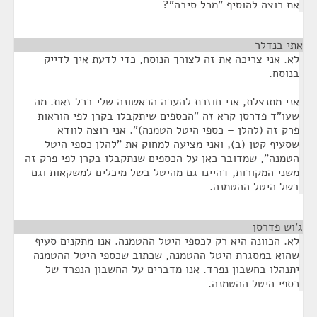
את רוצה להוסיף "מכל סיבה"?
אתי בנדלר
¶
לא. אני צריכה את זה לצורך הנוסח, כדי לדעת איך לדייק
בנוסח.
אני מתנצלת, אני חוזרת להערה הראשונה שלי בכל זאת. מה
שעו"ד פדרסן קרא זה "הכספים שיתקבלו בקרן לפי הוראות
פרק זה (להלן – כספי היטל הטמנה)". אני רוצה לוודא
שסעיף קטן (ב), ואני מציעה למחוק את "להלן כספי היטל
הטמנה", שמדובר כאן על הכספים שנתקבלו בקרן לפי פרק זה
משני המקורות, דהיינו גם מהיטל בשל מיכלים למשקאות וגם
בשל היטל ההטמנה.
ג'וש פדרסן
¶
לא. הכוונה היא רק לכספי היטל ההטמנה. אנו מתקנים סעיף
שהוא במסגרת היטל ההטמנה, שכתוב שכספי היטל ההטמנה
יתנהלו בחשבון נפרד. אנו מדברים על החשבון הנפרד של
כספי היטל ההטמנה.