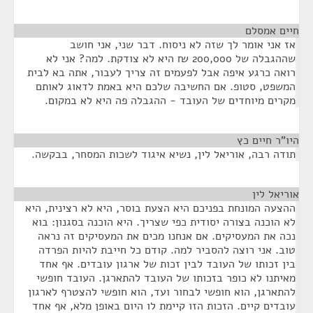
חיים אמסלם
¶
אז אני אומר לך שזה לא ניסוח. דבר שני, אני חושב
שההגבלה של 200,000 ₪ היא לא צודקת. למה? אני לא
רואה כרגע איפה אבל לפעמים זה צריך לעבור, אתה בא לבית
המשפט, סטופ. אם החשיבה שלכם היא באמת לדאוג לאותם
מקרים מיוחדים של העובד - ההגבלה פה היא לא במקום.
היו"ר חיים כץ
¶
תודה רבה, אוריאל לין, נשיא איגוד לשכות המסחר, בבקשה.
אוריאל לין
¶
ההצעה המונחת בפניכם היא הצעת בוסר, היא לא רצינית, היא
לא הוכנה בצורה יסודית כפי שצריך. היא הוכנה בסגנון: בוא
נכה את המעסיקים. אם אנחנו מכים את המעסיקים זה נראה
טוב. אני רוצה להסביר למה. קודם כל חייבת להיות הפרדה
בין זכותו של העובד לבין זכות של ארגון עובדים. אף אחד
מאיתנו לא כופר בזכותו של העובד להתארגן. העובד חופשי
להתארגן, הוא חופשי לבחור ועד, הוא חופשי להצטרף לארגון
עובדים קיים. הזכות הזו קיימת לו היום באופן מלא, אף אחד