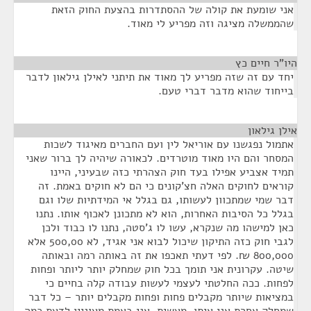
אני שומעת את קולה של ההסתדרות בהצעת החוק הזאת
שהממשלה מציגה וזה מפריע לי מאוד.
היו"ר חיים כץ
¶
יחד עם זה שזה מפריע לך מאוד את תיתני לאילן גילאון לדבר
בייחוד שהוא מדבר דברי טעם.
אילן גילאון
¶
אתמול נפגשנו עם אוריאל לין ועם החברים מאיגוד לשכות
המסחר והם היו מאוד מוטרדים. לכאורה שיהיה לך ברור שאני
תמיד אצביע אפילו בעד חוק הצהרתי כזה שבעיני, היינו
קוראים לחוקים האלה חצ'קונים כי הם לא חוקים באמת. זה
דבר שמי שמתכוון לעשותו, גם בגלל אי המידתיות שלו וגם
בגלל כל הסיבות האחרות, הוא לא מתכונן לאכוף אותו. נתנו
כאן למישהו מה שנקרא, עשו לו ג'סטה, נתנו לו כבוד ולכן
לגבי חוק כזה התיקון שיכול לבוא אני אגיד, לא 500,00 אלא
800,000 ₪. לפי דעתי תאכפו את זה באותה רמה ובאותה
שיטה. עקרונית אני תומך בכל חוק שמחלק יותר ליותר ופחות
לפחות. ככה החלטתי לעצמי לעשות עבודה קלה בחיים כי
במציאות שיותר מקבלים פחות ופחות מקבלים יותר – כל דבר