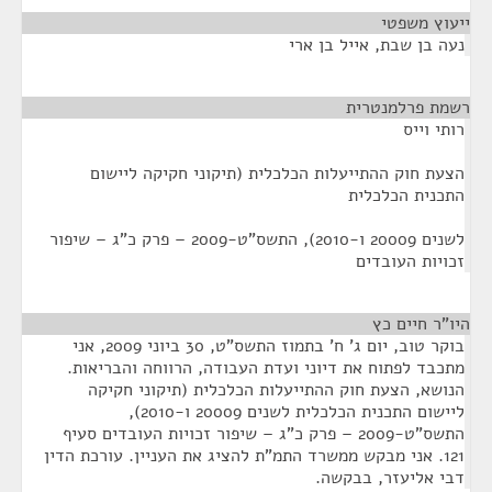
ייעוץ משפטי
¶
נעה בן שבת, אייל בן ארי
רשמת פרלמנטרית
¶
רותי וייס
הצעת חוק ההתייעלות הכלכלית (תיקוני חקיקה ליישום
התכנית הכלכלית
לשנים 20009 ו-2010), התשס"ט-2009 – פרק כ"ג – שיפור
זכויות העובדים
היו"ר חיים כץ
¶
בוקר טוב, יום ג' ח' בתמוז התשס"ט, 30 ביוני 2009, אני
מתכבד לפתוח את דיוני ועדת העבודה, הרווחה והבריאות.
הנושא, הצעת חוק ההתייעלות הכלכלית (תיקוני חקיקה
ליישום התכנית הכלכלית לשנים 20009 ו-2010),
התשס"ט-2009 – פרק כ"ג – שיפור זכויות העובדים סעיף
121. אני מבקש ממשרד התמ"ת להציג את העניין. עורכת הדין
דבי אליעזר, בבקשה.