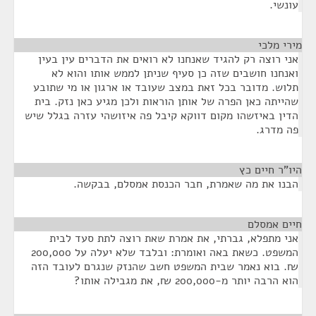
עונשי.
מירי מלכי
¶
אני רוצה רק להגיד שאנחנו לא רואים את הדברים עין בעין
ואנחנו חושבים שזה כן סעיף שניתן לממש אותו והוא לא
תלוש. מדובר בכל זאת במצב שעובד או ארגון או מי שתובע
שהייתה כאן הפרה של אותן הוראות ולכן מגיע כאן נזק. בית
הדין באיזשהו מקום דווקא קיבל פה איזושהי עזרה בגלל שיש
פה מדרג.
היו"ר חיים כץ
¶
הבנו את מה שאמרת, חבר הכנסת אמסלם, בבקשה.
חיים אמסלם
¶
אני מתפלא, גברתי, את אמרת שאת רוצה לתת סעד לבית
המשפט. כשאת באה ואומרת: ובלבד שלא יעלה על 200,000
₪. בוא נאמר שבית המשפט חשב שהנזק שנגרם לעובד הזה
הוא הרבה יותר מ-200,000 ₪, את מגבילה אותו?