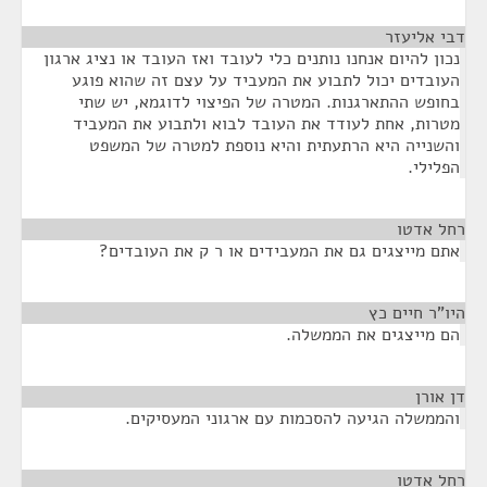
דבי אליעזר
¶
נכון להיום אנחנו נותנים כלי לעובד ואז העובד או נציג ארגון
העובדים יכול לתבוע את המעביד על עצם זה שהוא פוגע
בחופש ההתארגנות. המטרה של הפיצוי לדוגמא, יש שתי
מטרות, אחת לעודד את העובד לבוא ולתבוע את המעביד
והשנייה היא הרתעתית והיא נוספת למטרה של המשפט
הפלילי.
רחל אדטו
¶
אתם מייצגים גם את המעבידים או ר ק את העובדים?
היו"ר חיים כץ
¶
הם מייצגים את הממשלה.
דן אורן
¶
והממשלה הגיעה להסכמות עם ארגוני המעסיקים.
רחל אדטו
¶