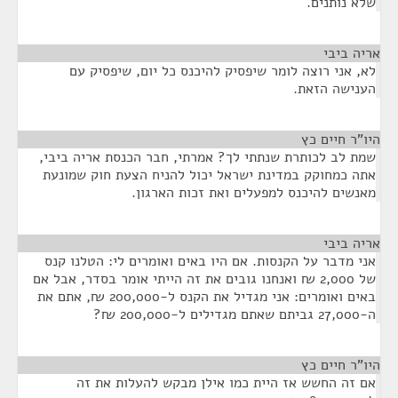
שלא נותנים.
אריה ביבי
¶
לא, אני רוצה לומר שיפסיק להיכנס כל יום, שיפסיק עם
הענישה הזאת.
היו"ר חיים כץ
¶
שמת לב לכותרת שנתתי לך? אמרתי, חבר הכנסת אריה ביבי,
אתה כמחוקק במדינת ישראל יכול להניח הצעת חוק שמונעת
מאנשים להיכנס למפעלים ואת זכות הארגון.
אריה ביבי
¶
אני מדבר על הקנסות. אם היו באים ואומרים לי: הטלנו קנס
של 2,000 ₪ ואנחנו גובים את זה הייתי אומר בסדר, אבל אם
באים ואומרים: אני מגדיל את הקנס ל-200,000 ₪, אתם את
ה-27,000 גביתם שאתם מגדילים ל-200,000 ₪?
היו"ר חיים כץ
¶
אם זה החשש אז היית כמו אילן מבקש להעלות את זה