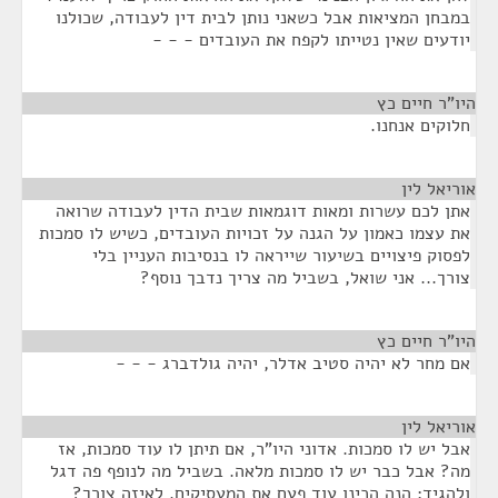
במבחן המציאות אבל כשאני נותן לבית דין לעבודה, שכולנו
יודעים שאין נטייתו לקפח את העובדים - - -
היו"ר חיים כץ
¶
חלוקים אנחנו.
אוריאל לין
¶
אתן לכם עשרות ומאות דוגמאות שבית הדין לעבודה שרואה
את עצמו כאמון על הגנה על זכויות העובדים, כשיש לו סמכות
לפסוק פיצויים בשיעור שייראה לו בנסיבות העניין בלי
צורך... אני שואל, בשביל מה צריך נדבך נוסף?
היו"ר חיים כץ
¶
אם מחר לא יהיה סטיב אדלר, יהיה גולדברג - - -
אוריאל לין
¶
אבל יש לו סמכות. אדוני היו"ר, אם תיתן לו עוד סמכות, אז
מה? אבל כבר יש לו סמכות מלאה. בשביל מה לנופף פה דגל
ולהגיד: הנה הכינו עוד פעם את המעסיקים. לאיזה צורך?