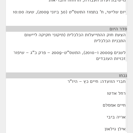
מישיבת ועדת העבודה, הרווחה והבריאות
יום שלישי, ח' בתמוז התשס"ט (30 ביוני 2009), שעה 10:00
סדר היום
הצעת חוק ההתייעלות הכלכלית (תיקוני חקיקה ליישום
התכנית הכלכלית
לשנים 20009 ו-2010), התשס"ט-2009 – פרק כ"ג – שיפור
זכויות העובדים
נכחו
¶
חברי הוועדה: חיים כץ – היו"ר
רחל אדטו
חיים אמסלם
אריה ביבי
אילן גילאון