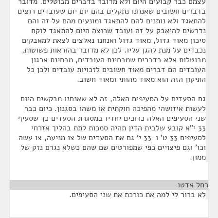
עצמם כבר קבועים היום ולא מדובר בדברים מבוטלים. מדובר
בדברים חשובים שאנחנו נתקלים בהם יום יום שעובדים רוצים
להתאגד ולא נותנים להם להתאגד ומונעים מהם על זה והם
נדרשים להיאבק על זה ועובד שרוצה היום להתאגד לוקח
סיכון מאוד גדול, מאוד גדול ואנחנו נאלצים לצאת למאבקים
נכבדים על מנת להגן עליו. לכן לא מדובר בהוראות פשוטות,
מבוטלות אלא בדברים שמבחינת העובדים, מבחינת ארגון
העובדים הם דברים מאוד חשובים לזכויות עובדים ולכן כל
התיקון הזה הוא מאוד מהותי ומאוד חשוב.
גם הסעדים על הסעיפים האלה, זה לא שאנחנו מבקשים היום
לעשות איזושהי מהפיכה חוקתית או משהו בסגנון. כיום כבר
שני הסעיפים האלה כרוכים יחדיו במסגרת הסעדים כך שסעיף
33 י"א קובע שלבית הדין תהיה סמכות לתת בהליך אזרחי
לסעיפים 33 ט' ו-33 י' גם את הסעדים של צו מניעה, צו עשה
וכו' וגם פיצויים כפי שמפורטים שם שהם כשלא נגרם נזק של
ממון.
רחל אדטו
¶
לא ברור לי למה את כורכת את שני הסעיפים.