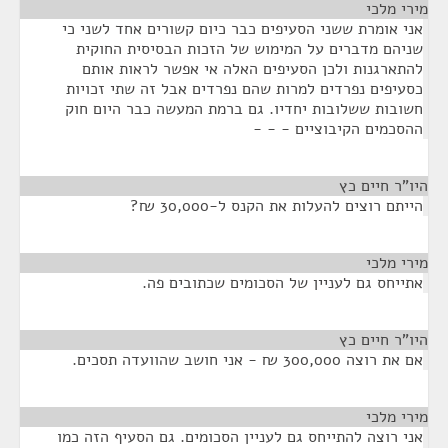
מירי מלכי
¶
אני אומרת ששני הסעיפים כבר כיום קשורים אחד לשני כי
שניהם מדברים על המימוש של הזכות הבסיסית החוקית
להתארגנות ולכן הסעיפים האלה אי אפשר לראות אותם
כסעיפים נפרדים למרות שהם נפרדים אבל זה שתי זכויות
חשובות ששלובות יחדיו. גם ברמת המעשה כבר היום חוק
ההסכמים הקיבוציים - - -
היו"ר חיים כץ
¶
הייתם רוצים להעלות את הקנס ל-30,000 ₪?
מירי מלכי
¶
אתייחס גם לעניין של הסכומים שכתובים פה.
היו"ר חיים כץ
¶
אם את רוצה 300,000 ₪ - אני חושב שהוועדה תסכים.
מירי מלכי
¶
אני רוצה להתייחס גם לעניין הסכומים. גם הסעיף הזה כמו