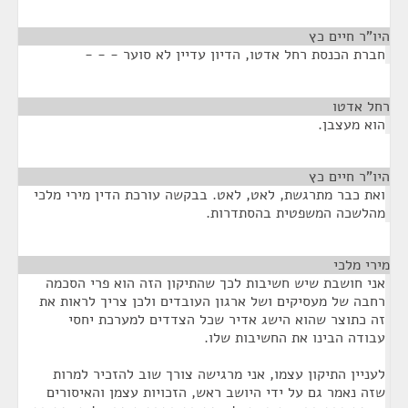
היו"ר חיים כץ
¶
חברת הכנסת רחל אדטו, הדיון עדיין לא סוער - - -
רחל אדטו
¶
הוא מעצבן.
היו"ר חיים כץ
¶
ואת כבר מתרגשת, לאט, לאט. בבקשה עורכת הדין מירי מלכי
מהלשכה המשפטית בהסתדרות.
מירי מלכי
¶
אני חושבת שיש חשיבות לכך שהתיקון הזה הוא פרי הסכמה
רחבה של מעסיקים ושל ארגון העובדים ולכן צריך לראות את
זה כתוצר שהוא הישג אדיר שכל הצדדים למערכת יחסי
עבודה הבינו את החשיבות שלו.
לעניין התיקון עצמו, אני מרגישה צורך שוב להזכיר למרות
שזה נאמר גם על ידי היושב ראש, הזכויות עצמן והאיסורים