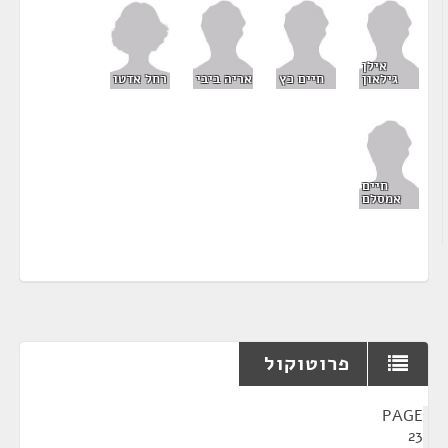
אילן
רחל אדטו
גילאון
חיים כץ
אריה ביבי
חיים
אמסלם
פרוטוקול
¶
PAGE
23