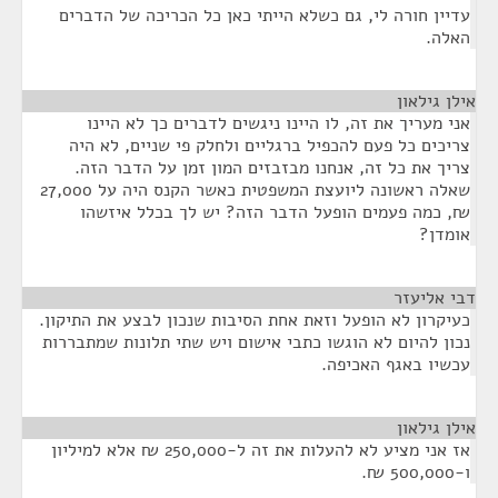
עדיין חורה לי, גם כשלא הייתי כאן כל הכריכה של הדברים
האלה.
אילן גילאון
¶
אני מעריך את זה, לו היינו ניגשים לדברים כך לא היינו
צריכים כל פעם להכפיל ברגליים ולחלק פי שניים, לא היה
צריך את כל זה, אנחנו מבזבזים המון זמן על הדבר הזה.
שאלה ראשונה ליועצת המשפטית כאשר הקנס היה על 27,000
₪, כמה פעמים הופעל הדבר הזה? יש לך בכלל איזשהו
אומדן?
דבי אליעזר
¶
כעיקרון לא הופעל וזאת אחת הסיבות שנכון לבצע את התיקון.
נכון להיום לא הוגשו כתבי אישום ויש שתי תלונות שמתבררות
עכשיו באגף האכיפה.
אילן גילאון
¶
אז אני מציע לא להעלות את זה ל-250,000 ₪ אלא למיליון
ו-500,000 ₪.