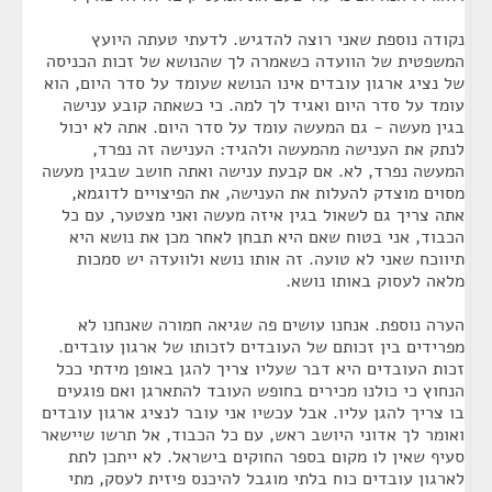
נקודה נוספת שאני רוצה להדגיש. לדעתי טעתה היועץ
המשפטית של הוועדה כשאמרה לך שהנושא של זכות הכניסה
של נציג ארגון עובדים אינו הנושא שעומד על סדר היום, הוא
עומד על סדר היום ואגיד לך למה. כי כשאתה קובע ענישה
בגין מעשה - גם המעשה עומד על סדר היום. אתה לא יכול
לנתק את הענישה מהמעשה ולהגיד: הענישה זה נפרד,
המעשה נפרד, לא. אם קבעת ענישה ואתה חושב שבגין מעשה
מסוים מוצדק להעלות את הענישה, את הפיצויים לדוגמא,
אתה צריך גם לשאול בגין איזה מעשה ואני מצטער, עם כל
הכבוד, אני בטוח שאם היא תבחן לאחר מכן את נושא היא
תיווכח שאני לא טועה. זה אותו נושא ולוועדה יש סמכות
מלאה לעסוק באותו נושא.
הערה נוספת. אנחנו עושים פה שגיאה חמורה שאנחנו לא
מפרידים בין זכותם של העובדים לזכותו של ארגון עובדים.
זכות העובדים היא דבר שעליו צריך להגן באופן מידתי ככל
הנחוץ כי כולנו מכירים בחופש העובד להתארגן ואם פוגעים
בו צריך להגן עליו. אבל עכשיו אני עובר לנציג ארגון עובדים
ואומר לך אדוני היושב ראש, עם כל הכבוד, אל תרשו שיישאר
סעיף שאין לו מקום בספר החוקים בישראל. לא ייתכן לתת
לארגון עובדים כוח בלתי מוגבל להיכנס פיזית לעסק, מתי