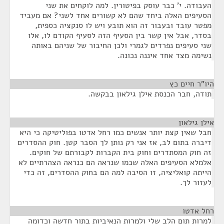
העבודה. י' כבר עוסק בפיטורין. למה לוקחים את שני
הסעיפים האלה ביחד שהם לא קשורים אחד לשני? אם מעביד
מפטר עובד ובעבור זה הוא תובע ויש לו סנקציה כספית,
בסדר, אבל אין קשר בין הסעיף הזה לסעיף הקודם לו, אלו
שני סעיפים נפרדים לגמרי ולכן החיבור של שניהם באותה
נשימה מצד אחד איננה נכונה.
היו"ר חיים כץ
¶
תודה, חבר הכנסת אילן גילאון בבקשה.
אילן גילאון
¶
חבל שאין קצת יותר אנשים כמו רחל אדטו בפוליטיקה כי היא
דיברה בתום לב, אז אני רק נותן לך הסבר קטן. חוק ההסדרים
זה חוק המסתדרים וחוק בית הקברות לקבורתם של חוקים.
אלמלא הסעיפים האלה שכמו שנראה הם כנראה הצהרתיים לא
הייתה קואליציה, זו הסיבה למה הם בחוק ההסדרים, זה כדי
לעזור לך.
רחל אדטו
¶
למרות תום הלב שלי ולמרות הנאיביות בתור חדשה וכדומה