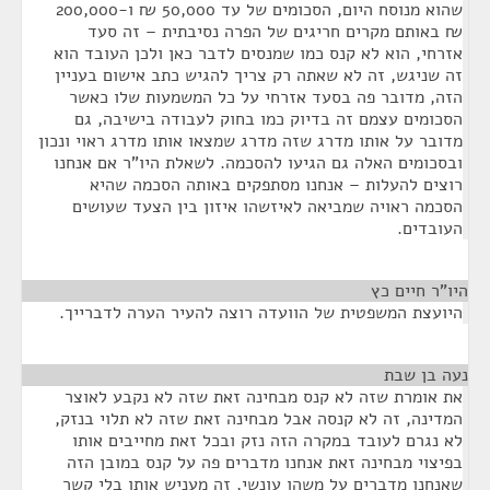
שהוא מנוסח היום, הסכומים של עד 50,000 ₪ ו-200,000
₪ באותם מקרים חריגים של הפרה נסיבתית – זה סעד
אזרחי, הוא לא קנס כמו שמנסים לדבר כאן ולכן העובד הוא
זה שניגש, זה לא שאתה רק צריך להגיש כתב אישום בעניין
הזה, מדובר פה בסעד אזרחי על כל המשמעות שלו כאשר
הסכומים עצמם זה בדיוק כמו בחוק לעבודה בישיבה, גם
מדובר על אותו מדרג שזה מדרג שמצאו אותו מדרג ראוי ונכון
ובסכומים האלה גם הגיעו להסכמה. לשאלת היו"ר אם אנחנו
רוצים להעלות – אנחנו מסתפקים באותה הסכמה שהיא
הסכמה ראויה שמביאה לאיזשהו איזון בין הצעד שעושים
העובדים.
היו"ר חיים כץ
¶
היועצת המשפטית של הוועדה רוצה להעיר הערה לדברייך.
נעה בן שבת
¶
את אומרת שזה לא קנס מבחינה זאת שזה לא נקבע לאוצר
המדינה, זה לא קנסה אבל מבחינה זאת שזה לא תלוי בנזק,
לא נגרם לעובד במקרה הזה נזק ובכל זאת מחייבים אותו
בפיצוי מבחינה זאת אנחנו מדברים פה על קנס במובן הזה
שאנחנו מדברים על משהו עונשי, זה מעניש אותו בלי קשר