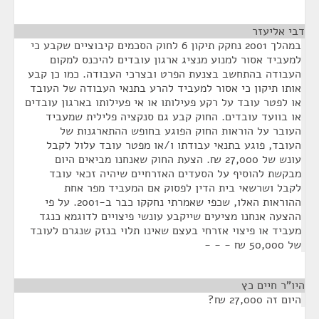
דבי אליעזר
¶
במהלך 2001 נחקק תיקון 6 לחוק הסכמים קיבוציים שקבע כי
למעביד אסור למנוע מנציג ארגון עובדים להיכנס למקום
העבודה בהתחשב בצנעת הפרט ובצרכי העבודה. כמו כן קבע
אותו תיקון כי אסור למעביד להרע בתנאי העבודה של העובד
או לפטר עובד על רקע פעילותו או אי פעילותו בארגון עובדים
או בוועד עובדים. החוק קבע גם סנקציה פלילית שמעביד
העובר על הוראות החוק הפוגע בחופש ההתארגנות של
העובד, פוגע בתנאי עבודתו ו/או מפטר עובד עלול לקבל
עונש של 27,000 ₪. הצעת החוק שאנחנו מביאים היום
מבקשת להוסיף על הסעדים האזרחיים שיהיה זכאי עובד
לקבל ושרשאי בית הדין לפסוק אם המעביד מפר אחת
ההוראות האלו, שכפי שאמרתי נחקקו כבר ב-2001. על פי
ההצעה אנחנו מציעים שייקבע עונשי פיצויים לדוגמא כנגד
מעביד או פיצוי אזרחי בעצם שאינו תלוי בנזק שנגרם לעובד
של 50,000 ₪ - - -
היו"ר חיים כץ
¶
היום זה 27,000 ₪?