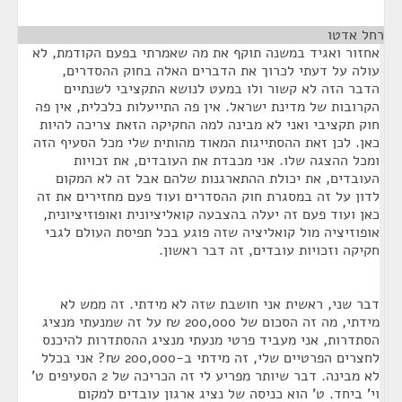
רחל אדטו
¶
אחזור ואגיד במשנה תוקף את מה שאמרתי בפעם הקודמת, לא
עולה על דעתי לכרוך את הדברים האלה בחוק ההסדרים,
הדבר הזה לא קשור ולו במעט לנושא התקציבי לשנתיים
הקרובות של מדינת ישראל. אין פה התייעלות כלכלית, אין פה
חוק תקציבי ואני לא מבינה למה החקיקה הזאת צריכה להיות
כאן. לכן זאת ההסתייגות המאוד מהותית שלי מכל הסעיף הזה
ומכל ההצגה שלו. אני מכבדת את העובדים, את זכויות
העובדים, את יכולת ההתארגנות שלהם אבל זה לא המקום
לדון על זה במסגרת חוק ההסדרים ועוד פעם מחזירים את זה
כאן ועוד פעם זה יעלה בהצבעה קואליציונית ואופוזיציונית,
אופוזיציה מול קואליציה שזה פוגע בכל תפיסת העולם לגבי
חקיקה וזכויות עובדים, זה דבר ראשון.
דבר שני, ראשית אני חושבת שזה לא מידתי. זה ממש לא
מידתי, מה זה הסכום של 200,000 ₪ על זה שמנעתי מנציג
הסתדרות, אני מעביד פרטי מנעתי מנציג ההסתדרות להיכנס
לחצרים הפרטיים שלי, זה מידתי ב-200,000 ₪? אני בכלל
לא מבינה. דבר שיותר מפריע לי זה הכריכה של 2 הסעיפים ט'
וי' ביחד. ט' הוא כניסה של נציג ארגון עובדים למקום