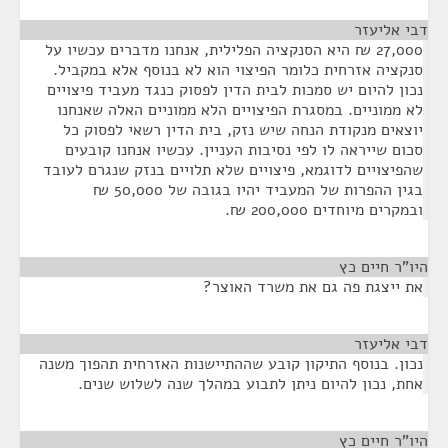
דבי אליעזר
¶
27,000 ₪ היא הסנקציה הפלילית, אנחנו מדברים עכשיו על
סנקציה אזרחית כלומר הפיצוי הוא לא בנוסף אלא במקביל.
נכון להיום יש סמכות לבית הדין לפסוק כנגד מעביד פיצויים
לא ממוניים. במסגרת הפיצויים הלא ממוניים האלה שאנחנו
יוצאים מנקודת הנחה שיש נזק, בית הדין רשאי לפסוק כל
סכום שייראה לו לפי נסיבות העניין. עכשיו אנחנו קובעים
שהפיצויים לדוגמא, פיצויים שלא תלויים בנזק שנגרם לעובד
בגין ההפרות של המעביד יהיו בגובה של 50,000 ₪
ובמקרים מיוחדים 200,000 ₪.
היו"ר חיים כץ
¶
את ייצגת פה גם את משרד האוצר?
דבי אליעזר
¶
נכון. בנוסף התיקון קובע שההתיישנות האזרחית תהפוך משנה
אחת, נכון להיום ניתן לתבוע במהלך שנה לשלוש שנים.
היו"ר חיים כץ
¶