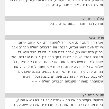
שמחלק אחרת אני איתו. מעשית, אני באמת מעוניין לדעת כמה
תקציב המדינה יאסוף מהחוק הזה כסף.
היו"ר חיים כץ
¶
תודה רבה, חבר הכנסת אריה ביבי.
אריה ביבי
¶
אני חרד לעובדים, אני חרד להסתדרות, אני אוהב אותם,
הייתי פעם ראש אכ"א, הבנתי את הדברים האלה מקרוב אבל
בחוק הזה שמוצע, אספר לכם סיפור. יש לי חבר שיש לו
מדגרה בהוד השרון. יש לו בסך הכל בין 4 ל-6 עובדים. הוא
אומר לי: הם משגעים לי את השכל. הם באים כל יומיים, כל
שלושה, כל ארבעה ימים, נכנסים אלי ומתחילים לבלבל את
המוח. לדעתי החוק הזה שיהיה 4 פעמים בשנה שיכולים
להיכנס, לבדוק את המצב, פעמיים בשנה וכל ההיגיון
שמסתתר מאחורי הקנסות הכבדים האלה - - -
היו"ר חיים כץ
¶
שמעתי בקשב רב את מה שאמרת אבל זה לא נושא החוק,
היום מותר לו להיכנס. אנחנו רק מגדילים את הענישה על זה