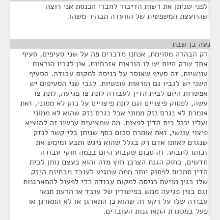
לפני שניתן את רשות הדיבור לחברי הכנסת אני רוצה
שהיועצת המשפטית של הוועדה תבהיר משהו.
נעה בן שבת
¶
רק הבהרה מסוימת, אנחנו מדברים פה על שני סעיפים, סעיף
אחד שרק היום יש לו הוראות אזרחיות, אין לגביו הוראות
עונשיות, זה סעיף שאוסר על כניסה למקום עבודה. הסעיף
השני יש לגביו גם הוראות עונשיות. לגבי שני הסעיפים יש
אפשרות היום לבית הדין לעבודה לתת צו פגיעה, לתת צו
עשה, לפסוק פיצויים וגם לתת פיצויים על נזק לא ממוני, זאת
אומרת לא נגרם נזק ממוני אבל נגרם נזק שהוא לא ממוני
ועליו יכול בית הדין לפצות. מה שמציעים עכשיו זה להוציא
פיצוי עונשי, זאת אומרת סכום כסף שניתן בלי קשר לנזק
שנגרם לאותו אדם רק בגלל שהוא ניגש ותבע ומימש את
זכותו לתבוע. זה סכום שקבוע היום בכמה חוקי עבודה
חדשים, בחוק הגנת הצרכן חוץ מזה והוא בעצם נותן לבית
הדין סמכות לפסוק יותר ממה שמגיע לעובד מבחינת הנזק
שלו בגין מניעת כניסה למקום עבודה כדי לפעול להתארגנות
וגם בגין פגיעה ממש בפיטורין של עובד או הרעת תנאי
עבודה שלו על רקע זה שהוא כן התארגן או לא התארגן או
פעל במסגרת התארגנות העובדים.