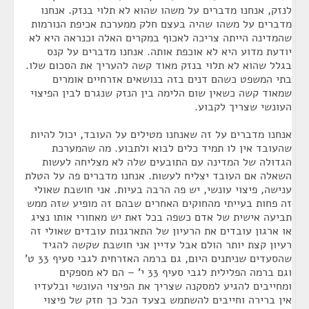
לנזק, אנחנו מדברים על משהו שהוא לא תלוי בנזק. אנחנו
מדברים על משהו שהיה בעצם חלק ממערכת אכיפת הנורמות
שהמדינה הייתה צריכה לאכוף במקרים האלה וכנראה היא לא
יודעת מדוע היא לא אוכפת אותה. אנחנו מדברים על קנס
בגלל שהוא לא תלוי בנזק מאוד קשה להעריך את הסכום שלו.
בתי המשפט כשהם דנים בזה בנושאים אזרחיים אומרים
שמאוד קשה כשאין שום הלימה בין הנזק שנגרם לבין הפיצוי
העונשי שצריך לקבוע.
אנחנו מדברים על זה שאנחנו מטילים על העובד, יכול להיות
שהעובד אין לו תמיד כלים לבוא ולתבוע. מה שהמערכת
הגדולה של המדינה עם התובעים שלה לא מצליחה לעשות
השאלה אם העובד יצליח לעשות. אנחנו מדברים פה על הטלת
ענישה, פיצוי עונשי, יש פה הרבה בעיות. אני חושבת שאולי
זה פחות בעייתי מהחוקים האחרים שבהם זה מופיע שזה ממש
תביעה אישית של אדם כשפה בכל זאת יש מאחורי אותו נציג
או ארגון עובדים את הרעיון של התארגנות עובדים שאולי זה
רעיון קצת יותר הולם אבל עדיין אני חושבת שקשה להגיד
שהסעדים שניתנים היום, גם ברמה האזרחית לגבי סעיף 33 ט'
וגם ברמה הפלילית לגבי סעיף 33 י' – הם לא מספקים
ומחייבים להגיע למסקנה שצריך את הפיצוי העונשי ובלעדיו
אין ברירה וחייבים להשתמש בצעד הכל כך חזק של פיצוי