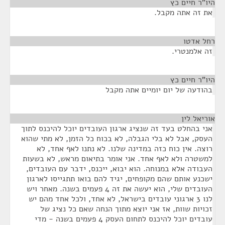
היו"ר חיים כץ
¶
את זה אתה מקבל.
רחל אדטו
¶
זה אלמנטרי.
היו"ר חיים כץ
¶
בהודעה של יום יומיים אתה מקבל
אוריאל לין
¶
אני בהחלט בעד זה שנציג ארגון העובדים יוכל להיכנס לתוך
העסק, אבל לא בלי הגבלה, לא בכוח כל הזמן, לא מתי שהוא
רוצה. אין כוח כזה במדינה שלנו. לא נתנו לאף אחד, לא
למשטרה ולא לאף אחד. אני אומר בתיאום מראש, לא בשעות
העבודה אלא במנוחה. הוא יבוא, ייכנס, ידבר עם העובדים,
ישכנע אותם שהם מקופחים, יגיד להם בואו תתגייסו לארגון
העובדים שלי, הוא יעשה את זה 4 פעמים בשנה. מאחר ויש
לנו 3 ארגוני עובדים בישראל, לא אחד, ולכל אחד מהם יש
זכויות שוות, אז אני יוצא מתוך הנחה שאם כל נציג של
עובדים יוכל להיכנס לתחום העסק 4 פעמים בשנה - מדי