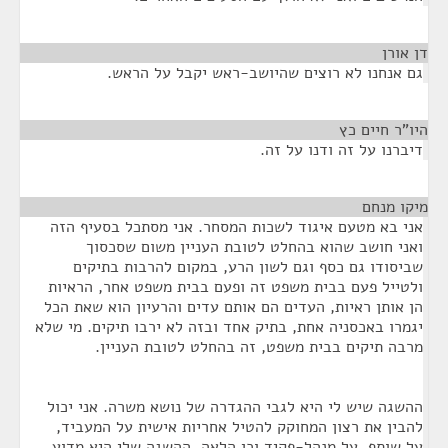
דן אורן
¶
גם אנחנו לא רוצים שהיושב-ראש יקבל על הראש.
היו"ר חיים כץ
¶
דיברנו על זה ודנו על זה.
מיקו מנחם
¶
אני בא מטעם איגוד לשכות המסחר. אני מסתכל בסעיף הזה
ואני חושב שהוא בהחלט לטובת העניין משום שסכסוך
שביסודו גם כסף וגם לשון הרע, במקום להרבות בתיקים
ולטייל פעם בבית משפט זה ופעם בבית משפט אחר, הראיות
הן אותן ראיות, העדים הם אותם עדים והרעיון הוא שאת הכל
יגמרו באכסניה אחת, בתיק אחד ובזה לא ירבו תיקים. מי שלא
מרבה תיקים בבית משפט, זה בהחלט לטובת העניין.
ההשגה שיש לי היא לגבי ההגדרה של נושא משרה. אני יכול
להבין את רצון המחוקק להטיל אחריות אישית על המעביד,
על שותף, על מנהל-פקיד וכן הלאה. ההשגה שלי היא מדוע