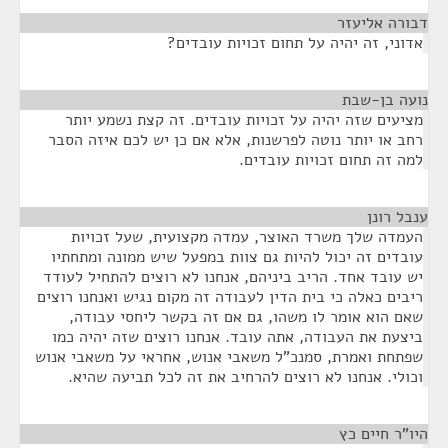
דבורה אליעזר
¶
אדוני, זה יהיה על תחום זכויות עובדים?
נועה בן-שבת
¶
מציעים שזה יהיה על זכויות עובדים. זה קצת נשמע יותר
רחב או יותר נוטה לפרשנות, אלא אם כן יש לכם איזה הסבר
למה זה תחום זכויות עובדים.
ענבל רונן
¶
העמדה שלך משרד האוצר, עמדה מקצועית, שעל זכויות
עובדים זה יכול להיות גם צוות במפעל שיש ממונה ומתחתיו
יש עובד אחד. הריב ביניהם, אנחנו לא רוצים להתחיל לעודד
ריבים כאלה כי בית הדין לעבודה זה מקום נגיש ואנחנו רוצים
שאם הוא אומר לו משהו, גם אם זה בקשר ליחסי עבודה,
ביצעת את העבודה, אתה עובד. אנחנו רוצים שזה יהיה כמו
שפתחת ואמרת, סמנכ"ל משאבי אנוש, אחראי על משאבי אנוש
וכולי. אנחנו לא רוצים להרחיב את זה לכל תביעה שהיא.
היו"ר חיים כץ
¶