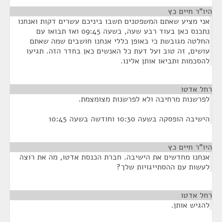
היו"ר חיים כץ
¶
אני מציע שאתם המשפטנים תשבו ביניכם עשרים דקות ואנחנו
נתכנס כאן בעוד רבע שעה, בשעה 09:45 ואז תבואו עם
החלטה מגובשת כי באופן כללי אנחנו חושבים שמה שאתם
עושים, זה טוב ועל דעת כל האנשים כאן בחדר הזה. תגיעו
להסכמות ותביאו אותן אלינו.
רחל אדטו
¶
לפרשנות מרחיבה ולא לפרשנות מצומצמת.
הישיבה הופסקה בשעה 10:30 וחודשה בשעה 10:45
היו"ר חיים כץ
¶
אנחנו מחדשים את הישיבה. חברת הכנסת אדטו, מה את רוצה
לעשות עם ההסתייגויות שלך?
רחל אדטו
¶
להגיש אותן.