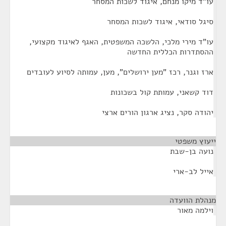
עו"ד מיקו מנחם, איגוד לשכות המסחר
סיגל סודאי, איגוד לשכות המסחר
עו"ד מירי מלכי, הלשכה המשפטית, האגף לאיגוד מקצועי,
ההסתדרות הכללית החדשה
ארז וגנר, רכז "מען ירושלים", מען, עמותה לסיוע לעובדים
דוד קשאני, עמותת קול בשכונות
יהודה סקר, נציג ארגון הורים ארצי
ייעוץ משפטי
¶
נועה בן-שבת
אייל לב-ארי
מנהלת הוועדה
¶
וילמה מאור