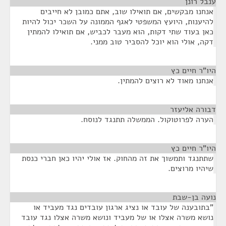
ענבל רונן
¶
אנחנו מבקשים, אם תואילו שוב, אתם כמובן לא חייבים
להיענות, היועץ המשפטי לאגף הממונה על השכר יכול להיות
כאן בעוד שתי דקות, הוא מעבר לכביש, אם תואילו להמתין
דקה, אולי הוא יוכל להסביר טוב ממני.
היו"ר חיים כץ
¶
אנחנו מאוד לא רוצים להמתין.
דבורה אליעזר
¶
הערה לפרוטוקול. הממשלה תתנגד לנוסח.
היו"ר חיים כץ
¶
שתתנגד ותמשוך את זה מהחוק. אז אולי יהיו כאן חברי כנסת
שיהיו מרוצים.
נועה בן-שבת
¶
"בתובענה של עובד או נציג ארגון עובדים נגד מעביד או
נושא משרה אצלו או של מעביד ונושא משרה אצלו נגד עובד