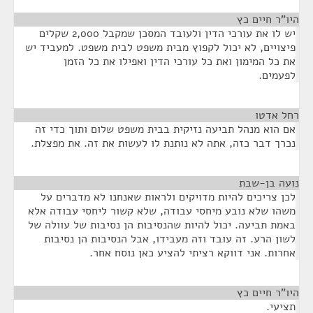
היו"ר חיים כץ
¶
יש לו את עורכי הדין ולעובד המסכן שמקבל 2,000 שקלים
פיצויים, לא יכול לקפוץ מבית משפט לבית משפט. למעביד יש
את כל המימון ואת כל עורכי הדין ואפילו את כל הזמן
לפעמים.
רחל אדטו
¶
אם הוא מנהל תביעה נזיקית בבית משפט שלום ותוך כדי זה
נכרך דבר כזה, אתה לא נותנת לו לעשות את זה. את מפצלת.
נועה בן-שבת
¶
לכן צריכים להיות מדויקים ולראות שאנחנו לא מדברים על
משהו שלא נובע מיחסי עבודה, שלא קשור ליחסי עבודה אלא
באמת תביעה. יכול להיות שהנסיבות הן נסיבות של עוולה של
לשון הרע. זה עובד וזה מעבידו, אבל הנסיבות הן נסיבות
אחרות. אני דווקא רציתי להציע כאן נוסח אחר.
היו"ר חיים כץ
¶
תציעי.