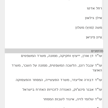
רחל אדטו
אילן גילאון
משה (מוץ) מטלון
ציון פיניאן
מוזמנים
¶
עו"ד דן אורן, ייעוץ וחקיקה, ממונה, משרד המשפטים
עו"ד ענבל רונן, הלשכה המשפטית, ממונה על השכר, משרד
האוצר
עו"ד דבורה אליעזר, משרד התעשייה, המסחר והתעסוקה
עו"ד אבנר פינצ'וק, האגודה לזכויות האזרח בישראל
עו"ד שלומי לויה, איגוד לשכות המסחר