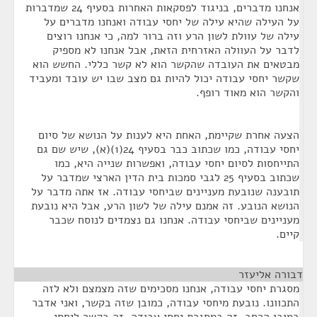
אנחנו מדברים, בניגוד לפסקאות האחרות בסעיף 24 שמדברות
על העילה שהיא עילה של יחסי עבודה ואנחנו מדברים על
עילה של עוולת לשון הרע וזה ברור למה, כי אנחנו רוצים
לדבר על העוולה האזרחית הזאת, אבל אנחנו לא מספיק
מבטאים את העובדה שהקשר הוא לא קשר כללי. החשש הוא
שקשר יחסי עבודה יכול להיות גם מצב שבו יש עובד ומעביד
והקשר הוא מאוד רופף.
הצעה אחרת שקיימת, האחת היא לענות על הנושא של סיום
יחסי עבודה, כמו שכתוב כבר בסעיף 24(1)(א), שיש שם גם
התייחסות לסיום יחסי עבודה, ואפשרות שנייה היא, כמו
שכתוב בסעיף 25 לגבי סמכות בית הדין הארצי שמדבר על
תובענה שנובעת מעניינים שביחסי עבודה. אז אתה מדבר על
הנושא הנובע. זה אמנם עילה של לשון הרע, אבל היא נובעת
מעניינים שביחסי עבודה. אנחנו גם נצמדים לנוסח שכבר
קיים.
דבורה אליעזר
¶
מסגרת יחסי עבודה, אנחנו מסכימים שזה מצמצם ולא לזה
התכוונו. נובעת מיחסי עבודה, כמובן שזה בקשר, ואני אדבר