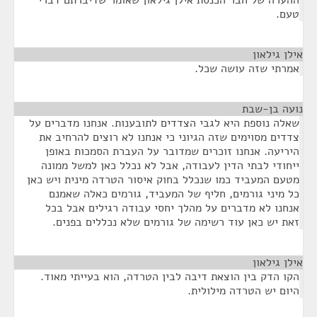
ההערה של חבר הכנסת אילן גילאון שאומר שדיברתם דברי
טעם.
אילן גילאון
¶
אמרתי שזה עושה שכל.
נועה בן-שבת
¶
שאלה נוספת היא לגבי הצדדים לתובענות. אנחנו מדברים על
צדדים מסוימים שזה הגיוני כי אנחנו לא רוצים להרחיב את
היריעה. אנחנו זוכרים שמדובר על העברת הסמכות באופן
ייחודי לבתי הדין לעבודה, אבל לא נכלל כאן למשל ממונה
מטעם המעביד כמו שנכלל בחוק איסור הטרדה מינית ויש כאן
כל מיני גורמים, חליף של המעביד, גורמים כאלה שאמנם
אנחנו לא מדברים על מהלך יחסי עבודה רגילים אבל בכל
זאת יש כאן עוד רשימה של גורמים שלא נכללים בפנים.
אילן גילאון
¶
הקו הדק בין הוצאת דיבה לבין הטרדה, הוא בעייתי מאוד.
היום יש הטרדה מילולית.