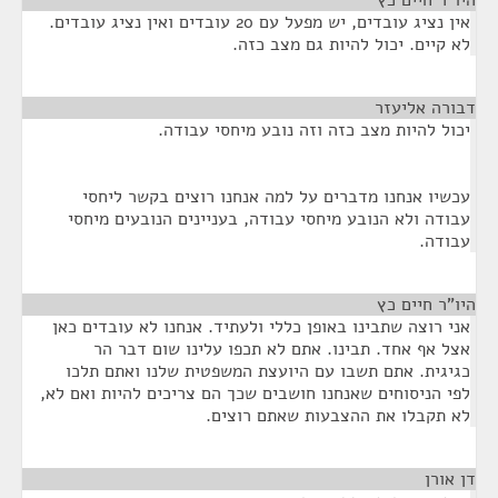
היו"ר חיים כץ
¶
אין נציג עובדים, יש מפעל עם 20 עובדים ואין נציג עובדים.
לא קיים. יכול להיות גם מצב כזה.
דבורה אליעזר
¶
יכול להיות מצב כזה וזה נובע מיחסי עבודה.
עכשיו אנחנו מדברים על למה אנחנו רוצים בקשר ליחסי
עבודה ולא הנובע מיחסי עבודה, בעניינים הנובעים מיחסי
עבודה.
היו"ר חיים כץ
¶
אני רוצה שתבינו באופן כללי ולעתיד. אנחנו לא עובדים כאן
אצל אף אחד. תבינו. אתם לא תכפו עלינו שום דבר הר
כגיגית. אתם תשבו עם היועצת המשפטית שלנו ואתם תלכו
לפי הניסוחים שאנחנו חושבים שכך הם צריכים להיות ואם לא,
לא תקבלו את ההצבעות שאתם רוצים.
דן אורן
¶