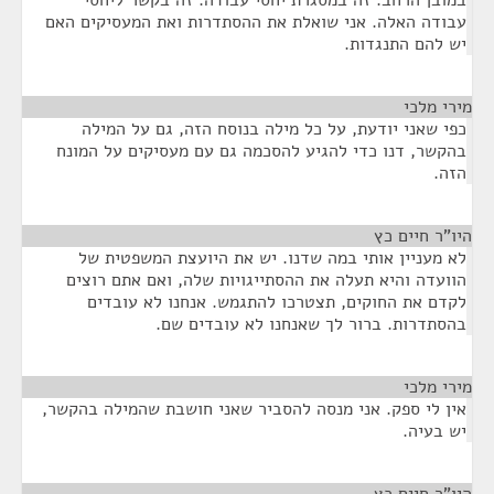
במובן הרחב. זה במסגרת יחסי עבודה. זה בקשר ליחסי
עבודה האלה. אני שואלת את ההסתדרות ואת המעסיקים האם
יש להם התנגדות.
מירי מלכי
¶
כפי שאני יודעת, על כל מילה בנוסח הזה, גם על המילה
בהקשר, דנו כדי להגיע להסכמה גם עם מעסיקים על המונח
הזה.
היו"ר חיים כץ
¶
לא מעניין אותי במה שדנו. יש את היועצת המשפטית של
הוועדה והיא תעלה את ההסתייגויות שלה, ואם אתם רוצים
לקדם את החוקים, תצטרכו להתגמש. אנחנו לא עובדים
בהסתדרות. ברור לך שאנחנו לא עובדים שם.
מירי מלכי
¶
אין לי ספק. אני מנסה להסביר שאני חושבת שהמילה בהקשר,
יש בעיה.