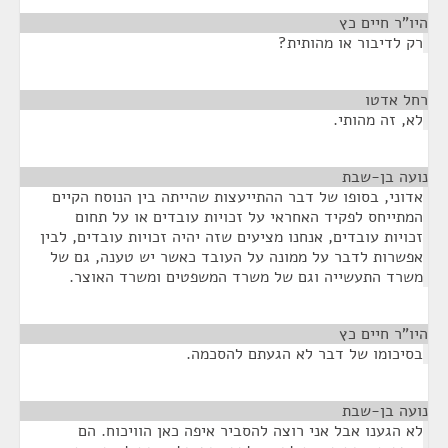
היו"ר חיים כץ
¶
רק לדיבור או מהותית?
רחל אדטו
¶
לא, זה מהותי.
נועה בן-שבת
¶
אדוני, בסופו של דבר ההתייעצות שהייתה בין הנוסח הקיים
המתייחס לפקיד האחראי על זכויות עובדים או על תחום
זכויות עובדים, אנחנו מציעים שזה יהיה זכויות עובדים, לבין
אפשרות לדבר על ממונה על העובד כאשר יש טענה, גם של
משרד התעשייה וגם של משרד המשפטים ומשרד האוצר.
היו"ר חיים כץ
¶
בסיכומו של דבר לא הגעתם להסכמה.
נועה בן-שבת
¶
לא הגענו אבל אני רוצה להסביר איפה כאן הוויכוח. הם