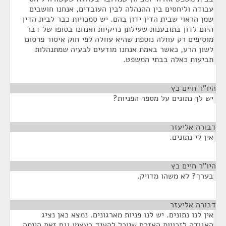
עבודה וליחסים בין ההנהלה לבין העובדים, אנחנו חושבים
שמן הראוי שבית הדין ידון בהם. יש סמכויות כבר לבית הדין
היום לדון בתובענות שעילתן נזיקיות ואנחנו בסופו של דבר
מוסיפים רק עוולה נוספת שהיא עוולה לפי חוק איסור פרסום
לשון הרע, כאשר באמת אנחנו מודעים לבעיה שמתנהלות
תביעות כאלה בבתי המשפט.
היו"ר חיים כץ
¶
יש לך נתונים על מספר הפניות?
דבורה אליעזר
¶
אין לי נתונים.
היו"ר חיים כץ
¶
בערך? לא משהו מדויק.
דבורה אליעזר
¶
אין לנו נתונים. יש לנו פניות מארגונים. נמצא כאן נציג
האגודה לזכויות האזרח שיוכל להעיד בעצמו וגם זאת הייתה