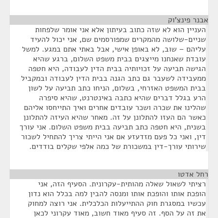
אבנר פינצ'וק
¶
העניין הוא לא שזה כתוב בעיתון אלא אני אומר שלפחות
שניים-שלושה מהמקרים שמפורסמים שם, אני יכול להעיד
עליהם – שוב, לא באופן אישי, אבל באתי אתם במגע. למשל
עובדת שאנחנו מייצגים בבית משפט השלום, ברגע שהיא
הגישה תביעה על זכויותיה בבית הדין לעבודה, היא חטפה
ממעבידה לשעבר גם כתב הגנה בבית הדין לעבודה ובמקביל
בבית המשפט האזרחי, בשלום, הניחו כתב תביעה על לשון
הרע בגלל דברים שהיא כתבה באינטרנט, שהיא סיפרה
שהלינו את שכרה ושכר עובדים אחרים ואיך התייחסו אליהם
כאשר הם העזו להתלונן על זה. מאחר שהיא העיזה להתלונן
בשנית, היא חטפה כתב תביעה בבית משפט השלום. אני עורך
דין, ואני כל פעם מזדעזע אם אני הייתי צריך להתחיל לשכור
שירותי עורך-דין במשכורת של כמה אלפי שקלים בודדים.
רחל אדטו
¶
רציתי לשאול שאלה מהותית-עקרונית. הסעיף הזה, אני
הופכת אותו והופכת אותו ומנסה להבין למה בכלל הוא נדון
עכשיו במסגרת חוק ההתייעלות הכלכלית. אני רוצה למחוק
את זה על הסף. זה סעיף מאוד חשוב, מאוד עקרוני לכאן