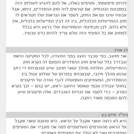
להיות סיסטמתי. סעיפים כאלה, אל להם להגיע לשולחן הזה
במתכונת הנוכחית. אם קוראים לזה חוק ההסדרים, ניחא, אבל
עכשיו שינו גם את החוק, לשפר את הנראות שלו וקוראים לו
חוק ההתייעלות הכלכלית, בין זה לבין התייעלות כלכלית, אין
ולא כלום. לכן מבחינתי ההסתייגות שלי כרגע היא בכלל
למחוק את כל הסעיף הזה שלא צריך להיות נדון עכשיו.
דן אורן
¶
אני חושב, כפי שכבר הוצג בפני הוועדה, לכל החקיקה הזאת
שבדרך כלל קוראים חוק ההסדרים והפעם זה נקרא חוק
ההתייעלות, התלווה מהלך שאני חושב שיש קונצנזוס די רחב
שהוא מהלך חיובי, קונצנזוס בפורום של שולחן עגול בין
ההסתדרות, המעסיקים והממשלה לגבי שורה של תיקונים
בחוקי עבודה שכפי שאומר היושב-ראש, יש בהם – וכך נקרא
הפרק – כדי לשפר את זכויות העובדים. אלה תיקונים שיש
להם הסכמה מאוד רחבה.
היו"ר חיים כץ
¶
היא לא רוצה שאני אקבל על הראש. היא טוענת שאני אקבל
על הראש מהגורמים השלטוניים למה אני מעביר את הסעיפים
המיטיבים ואני לא הולך עם הסעיפים האחרים.