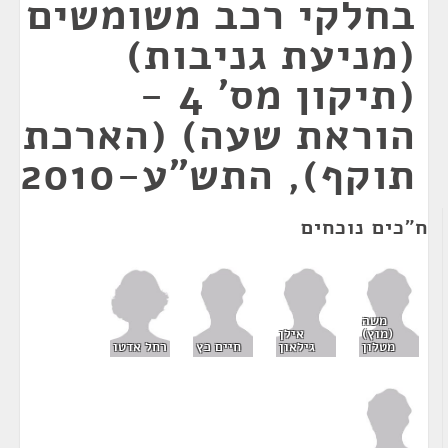
בחלקי רכב משומשים
(מניעת גניבות)
(תיקון מס' 4 -
הוראת שעה) (הארכת
תוקף), התש"ע-2010
ח"כים נוכחים
משה
(מוץ)
אילן
רחל אדטו
מטלון
גילאון
חיים כץ