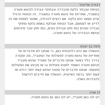
דבורה אליעזר
¶
הנוסח שנבחר נלקח מהגדרה שבחוקי עבודה לנושא משרה
בתאגיד, אחריות של נושא משרה בתאגיד. זה הנוסח הרגיל
שיש וממנו הוא נלקח. אם רוצים להרחיב, אפשר לפתוח את זה
לדיון או לצמצם, אבל הנוסח שנלקח באמת נלקח מחוקי
עבודה שונים כמו חוק עבודת נשים, כמו חוק שכר מינימום
שזאת ההגדרה של נושא משרה.
נועה בן-שבת
¶
השאלה אם היא רלוונטית כאן, כי אנחנו לא מדברים על
אחריות של נושא משרה לפעולות של המעביד, מה שקורה
בדרך כלל כאשר אנחנו מדברים על תאגיד שהוא מעביד
ונושא משרה האמור למנוע פעולות בו או מבצע את הפעולות
מטעמו. אנחנו מדברים על משהו שהוא קצת יותר רגיש או
קצת יותר ברמה האישית. השאלה אם חייבים להיצמד
להגדרות האלה.
דן אורן
¶
יש לנו כאן מעביד, יש לנו כאן גם נושא משרה.