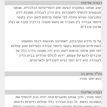
דבורה אליעזר
¶
שוב אנחנו במסגרת הצעת חוק להתייעלות הכלכלית. אנחנו
מבקשים להוסיף לסמכויות בית הדין לעבודה סמכות לדון
בתובענה שהיא עוולה לפי איסור פרסום לשון הרע בקשר
ליחסי עבודה בין מעביד או נושא משרה בו לבין עובד או נציג
ארגון עובדים.
על פי מידע שקיבלנו, לאחרונה מוגשות לבתי המשפט
האזרחיים תובענות בקשר ליחסי עבודה והעילות שהן עוולות
לפי חוק איסור פרסום לשון הרע וזה מקשה בדרך כלל על
עובדים להגן על עצמם. ידוע לכולם שהדיון בבית הדין
לעבודה הוא דיון יותר נגיש לעובדים ולארגונים.
היו"ר חיים כץ
¶
הוא יותר מהיר.
דבורה אליעזר
¶
יותר מהיר, ולכן אנחנו חושבים שזה יהיה נכון להוסיף את
הסמכות הזאת. זה נכון שבדרך כלל עוולות נזיקיות נדונות
בבית משפט אזרחי ומכיוון שמדובר בעוולה שקשורה ליחסי