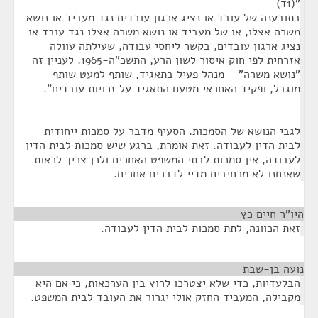
"(1ד)
בתובענה של עובד או נציג ארגון עובדים נגד מעביד או נושא
משרה אצלו, או של מעביד או נושא משרה אצלו נגד עובד או
נציג ארגון עובדים, בקשר ליחסי עבודה, שעילתה עוולה
אזרחית לפי חוק איסור לשון הרע, התשכ"ה-1965. לעניין זה
"נושא משרה" – מנהל פעיל בתאגיד, שותף למעט שותף
מוגבל, ופקיד האחראי מטעם התאגיד על זכויות עובדים".
לגבי הנושא של הסמכות. הסעיף מדבר על סמכות ייחודית
לבית הדין לעבודה. זאת אומרת, ברגע שיש סמכות לבית הדין
לעבודה, אין סמכות לבתי המשפט האחרים ולכן צריך לראות
שאנחנו לא מרחיבים מדיי לדברים אחרים.
היו"ר חיים כץ
¶
זאת הכוונה, לתת סמכות לבית הדין לעבודה.
נועה בן-שבת
¶
הבלעדיות, כדי שלא יצטרכו לרוץ בין הערכאות, כי אם היא
מקבילה, המעביד החזק אולי יגרור את העובד לבית המשפט.