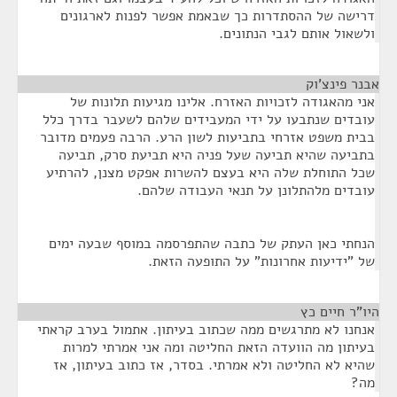
דרישה של ההסתדרות כך שבאמת אפשר לפנות לארגונים
ולשאול אותם לגבי הנתונים.
אבנר פינצ'וק
¶
אני מהאגודה לזכויות האזרח. אלינו מגיעות תלונות של
עובדים שנתבעו על ידי המעבידים שלהם לשעבר בדרך כלל
בבית משפט אזרחי בתביעות לשון הרע. הרבה פעמים מדובר
בתביעה שהיא תביעה שעל פניה היא תביעת סרק, תביעה
שכל התוחלת שלה היא בעצם להשרות אפקט מצנן, להרתיע
עובדים מלהתלונן על תנאי העבודה שלהם.
הנחתי כאן העתק של כתבה שהתפרסמה במוסף שבעה ימים
של "ידיעות אחרונות" על התופעה הזאת.
היו"ר חיים כץ
¶
אנחנו לא מתרגשים ממה שכתוב בעיתון. אתמול בערב קראתי
בעיתון מה הוועדה הזאת החליטה ומה אני אמרתי למרות
שהיא לא החליטה ולא אמרתי. בסדר, אז כתוב בעיתון, אז
מה?