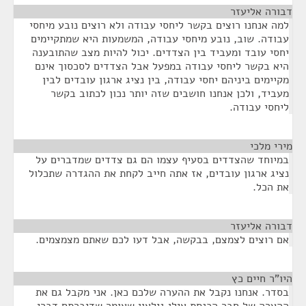
דבורה אליעזר
¶
למה אנחנו רוצים בקשר ליחסי עבודה ולא רוצים נובע מיחסי
עבודה. שוב, נובע מיחסי עבודה, המשמעות היא שמתקיימים
יחסי עובד ומעביד בין הצדדים. יכול להיות מצב שהתובענה
היא בקשר ליחסי עבודה במפעל אבל הצדדים לסכסוך אינם
מקיימים ביניהם יחסי עבודה, בין נציג ארגון עובדים לבין
מעביד, ולכן אנחנו חושבים שזה יותר נכון לכתוב בקשר
ליחסי עבודה.
מירי מלכי
¶
במיוחד שהצדדים בסעיף עצמו הם גם צדדים שמדברים על
נציג ארגון עובדים, אז אתה חייב לקחת את ההגדרה שתכלול
את הכל.
דבורה אליעזר
¶
אם רוצים לצמצם, בבקשה, אבל דעו לכם שאתם מצמצמים.
היו"ר חיים כץ
¶
בסדר. אנחנו נקבל את ההערה שלכם כאן. אני מקבל גם את