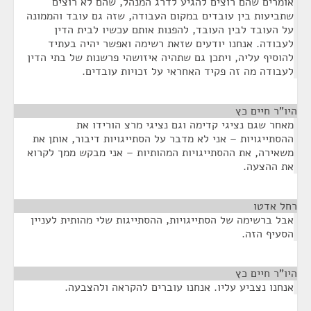
אומרים שהם רוצים להגיע לדרג המנהל, שהם לא רוצים
שתביעות בין עובדים במקום העבודה, שזה גם עובד והממונה
על העובד לבין העובד, להפנות אותם עכשיו לבית הדין
לעבודה. אנחנו יודעים שזאת רשימה ואפשר יהיה בעתיד
להוסיף עליה, ויתכן גם שתהיה איזושהי פרשנות של בתי הדין
לעבודה מה זה פקיד האחראי על זכויות עובדים.
היו"ר חיים כץ
¶
מאחר שגם נציגי קדימה וגם נציגי מרצ הורידו את
ההסתייגויות – אני לא מדבר על הסתייגויות דיבור, אותן את
משאירה, את ההסתייגויות המהותיות – אני מבקש ממך לקרוא
את ההצעה.
רחל אדטו
¶
אבל ברשימה של הסתייגויות, ההסתייגות שלי מהותית לעניין
הסעיף הזה.
היו"ר חיים כץ
¶
אנחנו נצביע עליו. אנחנו עוברים להקראה ולהצבעה.