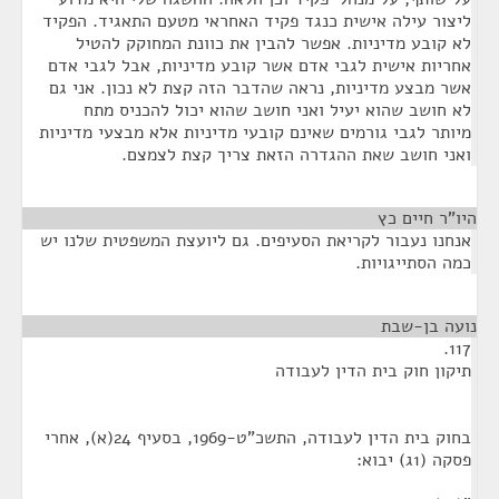
ליצור עילה אישית כנגד פקיד האחראי מטעם התאגיד. הפקיד
לא קובע מדיניות. אפשר להבין את כוונת המחוקק להטיל
אחריות אישית לגבי אדם אשר קובע מדיניות, אבל לגבי אדם
אשר מבצע מדיניות, נראה שהדבר הזה קצת לא נכון. אני גם
לא חושב שהוא יעיל ואני חושב שהוא יכול להכניס מתח
מיותר לגבי גורמים שאינם קובעי מדיניות אלא מבצעי מדיניות
ואני חושב שאת ההגדרה הזאת צריך קצת לצמצם.
היו"ר חיים כץ
¶
אנחנו נעבור לקריאת הסעיפים. גם ליועצת המשפטית שלנו יש
כמה הסתייגויות.
נועה בן-שבת
¶
117.
תיקון חוק בית הדין לעבודה
בחוק בית הדין לעבודה, התשכ"ט-1969, בסעיף 24(א), אחרי
פסקה (1ג) יבוא: