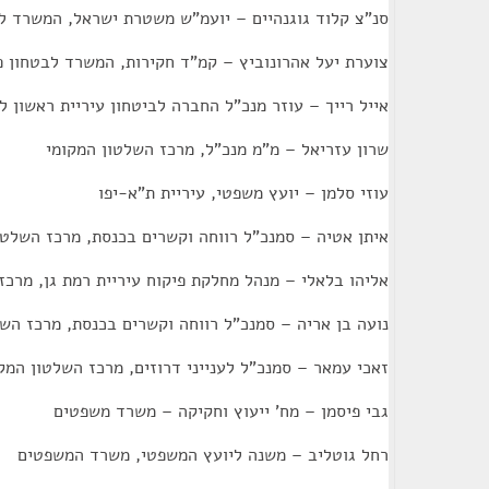
סנ"צ קלוד גוגנהיים – יועמ"ש משטרת ישראל, המשרד לב
צוערת יעל אהרונוביץ – קמ"ד חקירות, המשרד לבטחון פ
אייל רייך – עוזר מנכ"ל החברה לביטחון עיריית ראשון לצ
שרון עזריאל – מ"מ מנכ"ל, מרכז השלטון המקומי
עוזי סלמן – יועץ משפטי, עיריית ת"א-יפו
איתן אטיה – סמנכ"ל רווחה וקשרים בכנסת, מרכז השלטו
אליהו בלאלי – מנהל מחלקת פיקוח עיריית רמת גן, מרכז
נועה בן אריה – סמנכ"ל רווחה וקשרים בכנסת, מרכז הש
זאכי עמאר – סמנכ"ל לענייני דרוזים, מרכז השלטון המק
גבי פיסמן – מח' ייעוץ וחקיקה – משרד משפטים
רחל גוטליב – משנה ליועץ המשפטי, משרד המשפטים