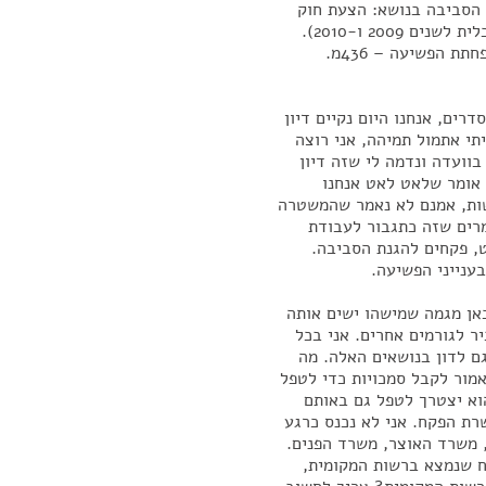
 הסביבה בנושא: הצעת חוק
ההתייעלות הכלכלית (תיקוני חקיקה ליישום התכנית הכלכלית לשנים 2009 ו-2010).
רים, אנחנו היום נקיים דיון
תי אתמול תמיהה, אני רוצה
בוועדה ונדמה לי שזה דיון
 אומר שלאט לאט אנחנו
ות, אמנם לא נאמר שהמשטרה
רים שזה כתגבור לעבודת
, פקחים להגנת הסביבה.
ענייני הפשיעה.
כאן מגמה שמישהו ישים אותה
 לגורמים אחרים. אני בכל
גם לדון בנושאים האלה. מה
מור לקבל סמכויות כדי לטפל
וא יצטרך לטפל גם באותם
רת הפקח. אני לא נכנס כרגע
, משרד האוצר, משרד הפנים.
ח שנמצא ברשות המקומית,