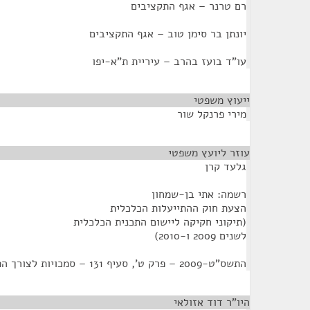
רם טרנר – אגף התקציבים
יונתן בר סימן טוב – אגף התקציבים
עו"ד בועז בהרב – עיריית ת"א-יפו
ייעוץ משפטי
¶
מירי פרנקל שור
עוזר ליועץ משפטי
¶
גלעד קרן
רשמה: אתי בן-שמחון
הצעת חוק ההתייעלות הכלכלית
(תיקוני חקיקה ליישום התכנית הכלכלית
לשנים 2009 ו-2010)
התשס"ט-2009 – פרק ט', סעיף 131 – סמכויות לצורך הפחתת הפשיעה
היו"ר דוד אזולאי
¶