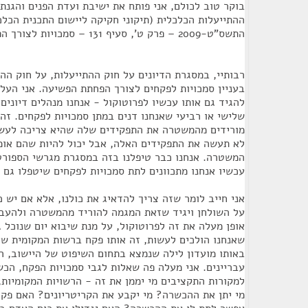
בוקר טוב לכולם, אני פותח את ישיבת ועדת הפנים והגנת
התשס"ט-2009 – פרק ט', סעיף 131 – סמכויות לצורך הפחתת הפשיעה – 436מ.
רבותיי, במסגרת הדיונים על חוק ההתייעלות, על חוק ההסד
בעניין סמכויות לפקחים לצורך הפחתת הפשיעה. אני העלי
להגיד גם אותו עכשיו לפרוטוקול - אנחנו מנהלים דיונים 
שלישי או רביעי שאנחנו דנים במתן סמכויות לפקחים. זה
מורידים מהמשטרה את התפקידים שלה שהיא צריכה לעש
לא תעשה את התפקידים האלה, אבל יכול להיות שהם אומ
המשטרה. אנחנו כבר טיפלנו בזה במסגרת מגרשי הספורט
עכשיו אנחנו מתכוונים לתת סמכויות לפקחים שיטפלו גם ב
אני חייב לומר שזה צריך להדאיג את כולנו, אלא אם יש 
על השולחן ויגיד שזאת המגמה להוריד מהמשטרה ולהעביר
אופן מעלה את זה לפרוטוקול, על מנת שיבוא יום שנוכל 
שאנחנו הולכים לעשות, זה אותו פקח ברשות המקומית שא
באותו מועדון לילה שנמצא בתחום השיפוט של היישוב, ה
עבריינים. אני מעלה פה שאלות לגבי סמכויות הפקח, הכש
למקורות התקציבים מי יממן את זה - הרשויות המקומיות
מי יתן את ההכשרה? מי יקבע את הקריטריונים? האם פק