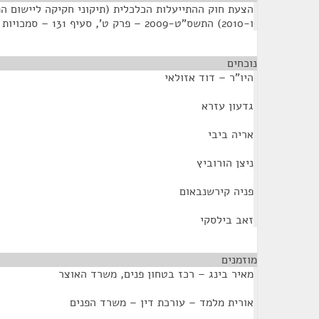
ו-2010) התשס"ט-2009 – פרק ט', סעיף 131 – סמכויות לצורך הפחתת הפשיעה.
נוכחים
¶
היו"ר – דוד אזולאי
גדעון עזרא
אריה ביבי
ניצן הורוביץ
פניה קירשנבאום
זאב בילסקי
מוזמנים
¶
מאיר בינג – רכז בטחון פנים, משרד האוצר
אורית מלמד – עורכת דין – משרד הפנים