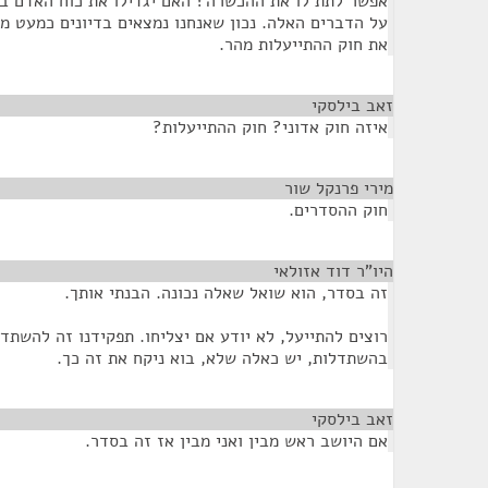
אפשר לתת לו את ההכשרה? האם יגדילו את כוח האדם ב
על הדברים האלה. נכון שאנחנו נמצאים בדיונים כמעט מר
את חוק ההתייעלות מהר.
זאב בילסקי
¶
איזה חוק אדוני? חוק ההתייעלות?
מירי פרנקל שור
¶
חוק ההסדרים.
היו"ר דוד אזולאי
¶
זה בסדר, הוא שואל שאלה נכונה. הבנתי אותך.
רוצים להתייעל, לא יודע אם יצליחו. תפקידנו זה להשתד
בהשתדלות, יש כאלה שלא, בוא ניקח את זה כך.
זאב בילסקי
¶
אם היושב ראש מבין ואני מבין אז זה בסדר.