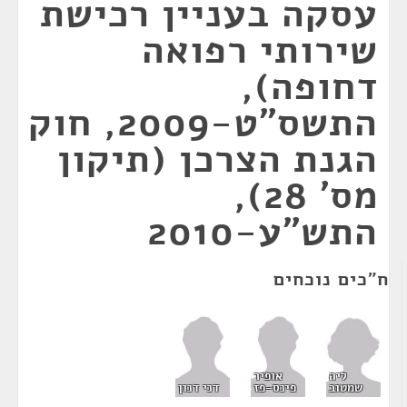
עסקה בעניין רכישת
שירותי רפואה
דחופה),
התשס"ט-2009, חוק
הגנת הצרכן (תיקון
מס' 28),
התש"ע-2010
ח"כים נוכחים
ליה
אופיר
שמטוב
פינס-פז
דני דנון