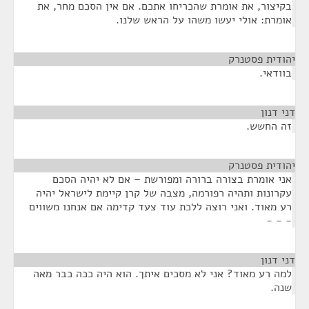
בקיצור, את אומרת שהכריחו אתכם. אם אין הסכם מחר, את
אומרת: אולי יעשו משהו על הראש שלנו.
יהודית פסטנרק
¶
בוודאי.
דני דנון
¶
זה החשש.
יהודית פסטנרק
¶
אני אומרת בצורה ברורה ומפורשת – אם לא יהיה הסכם
עקרונות ותהיה רפורמה, מצבה של קרן קיימת לישראל יהיה
רע מאוד. ואני רוצה ללכת עוד צעד קדימה אם אנחנו משווים
- - -
דני דנון
¶
למה רע מאוד? אני לא מסכים איתך. הוא היה ככה כבר מאה
שנה.