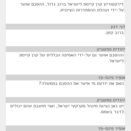
דירקטוריון קרן קיימת לישראל ברוב גדול. ההסכם אושר
על-ידי הנהלת ההסתדרות הציונית.
דני דנון
¶
ברוב קטן.
יהודית פסטנרק
¶
וההסכם אושר גם על-ידי האסיפה הכללית של קרן קיימת
לישראל.
אופיר פינס-פז
¶
האם את יודעת מי אישר את ההסכם בממשלה?
יהודית פסטנרק
¶
יש כאן נציגת מינהל מקרקעי ישראל, ואני חושבת שהם יכולים
לדבר בשמם.
אופיר פינס-פז
¶