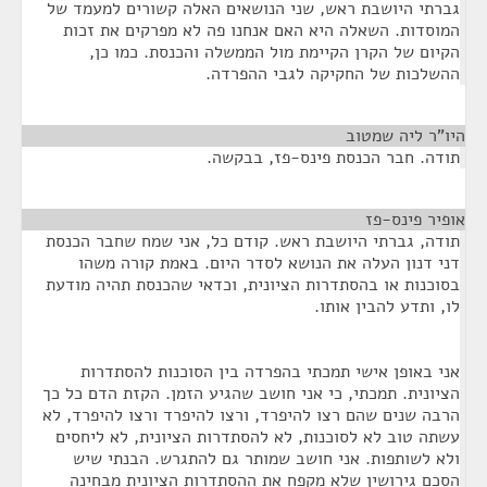
גברתי היושבת ראש, שני הנושאים האלה קשורים למעמד של
המוסדות. השאלה היא האם אנחנו פה לא מפרקים את זכות
הקיום של הקרן הקיימת מול הממשלה והכנסת. כמו כן,
ההשלכות של החקיקה לגבי ההפרדה.
היו"ר ליה שמטוב
¶
תודה. חבר הכנסת פינס-פז, בבקשה.
אופיר פינס-פז
¶
תודה, גברתי היושבת ראש. קודם כל, אני שמח שחבר הכנסת
דני דנון העלה את הנושא לסדר היום. באמת קורה משהו
בסוכנות או בהסתדרות הציונית, וכדאי שהכנסת תהיה מודעת
לו, ותדע להבין אותו.
אני באופן אישי תמכתי בהפרדה בין הסוכנות להסתדרות
הציונית. תמכתי, כי אני חושב שהגיע הזמן. הקזת הדם כל כך
הרבה שנים שהם רצו להיפרד, ורצו להיפרד ורצו להיפרד, לא
עשתה טוב לא לסוכנות, לא להסתדרות הציונית, לא ליחסים
ולא לשותפות. אני חושב שמותר גם להתגרש. הבנתי שיש
הסכם גירושין שלא מקפח את ההסתדרות הציונית מבחינה