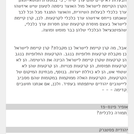
הבעלות לא קיים שום ערך שיורי, כי במסגרת המשא-ומתן
הקרן הקיימת לישראל מול האוצר ניסתה לטעון שיש איזשהו
ערך כלכלי לבעלות השיורית, והאוצר התנגד מכל וכל לכך
שאנחנו נייחס איזשהו ערך כלכלי לקרקעות. לכן, קרן קיימת
לישראל בעצם מוסרת קרקעות שהן חסרות ערך כלכלי,
שהפוטנציאל הכלכלי שלהן כבר מומש ומוצה.
אבל, מה קרן קיימת לישראל כן מקבלת? קרן קיימת לישראל
כן מקבלת קרקעות חלופיות בנגב. הקרקעות החלופיות בנגב
הן קרקעות שקרן קיימת לישראל הכינה את הרשימה. הן לא
קרקעות תפוסות, הן קרקעות פנויות. הן קרקעות שהן לא
שטחי אש, הן לא כוללת יערות. בנוסף, מבחינת המיקום של
הקרקעות, הקרקעות האלה ממוקמות במקומות שהם מסביב
ליישובים יהודים שיתפתחו בעתיד. ולכן, אם אנחנו חושבים
קדימה - - -
אופיר פינס-פז
¶
תמורה כלכלית?
יהודית פסטנרק
¶