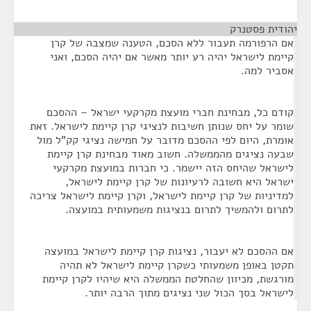
יהודית פסטנרק
¶
אם הרפורמה תעבור ללא הסכם, הטענה שמצבה של קרן
קיימת לישראל יהיה רע יותר מאשר אם יהיה הסכם, ואני
אסביר למה.
קודם כל, מבחינת חברי מועצת מקרקעי ישראל – ההסכם
שומר על יחס שנותן חשיבות לנציגי קרן קיימת לישראל. זאת
אומרת, היום לפי ההסכם מדובר על חמישה נציגי קק"ל מול
שבעה נציגים מהממשלה. חשוב מאוד מבחינת קרן קיימת
לישראל שהיחס הזה יישמר. כי חברות במועצת מקרקעי
ישראל היא חשובה לרעיונות של קרן קיימת לישראל,
למדיניות של קרן קיימת לישראל, וקרן קיימת לישראל צריכה
לתרום ולהמשיך לתרום בנציגות משמעותית במועצה.
אם ההסכם לא יעבור, נציגות קרן קיימת לישראל במועצה
תקטן באופן משמעותי כשקרן קיימת לישראל לא תהיה
מורגשת, מכיוון שהחלטת הממשלה היא שיהיו לקרן קיימת
לישראל בסך הכול שני נציגים מתוך הרבה יותר.