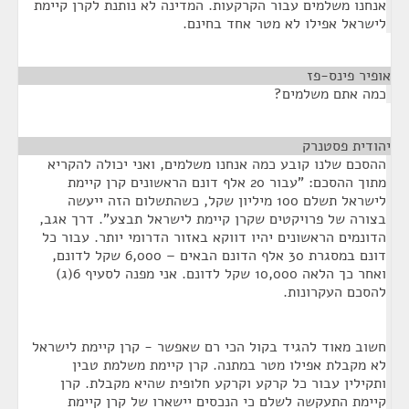
אנחנו משלמים עבור הקרקעות. המדינה לא נותנת לקרן קיימת
לישראל אפילו לא מטר אחד בחינם.
אופיר פינס-פז
¶
כמה אתם משלמים?
יהודית פסטנרק
¶
ההסכם שלנו קובע כמה אנחנו משלמים, ואני יכולה להקריא
מתוך ההסכם: "עבור 20 אלף דונם הראשונים קרן קיימת
לישראל תשלם 100 מיליון שקל, כשהתשלום הזה ייעשה
בצורה של פרויקטים שקרן קיימת לישראל תבצע". דרך אגב,
הדונמים הראשונים יהיו דווקא באזור הדרומי יותר. עבור כל
דונם במסגרת 30 אלף הדונם הבאים – 6,000 שקל לדונם,
ואחר כך הלאה 10,000 שקל לדונם. אני מפנה לסעיף 6(ג)
להסכם העקרונות.
חשוב מאוד להגיד בקול הכי רם שאפשר - קרן קיימת לישראל
לא מקבלת אפילו מטר במתנה. קרן קיימת משלמת טבין
ותקילין עבור כל קרקע וקרקע חלופית שהיא מקבלת. קרן
קיימת התעקשה לשלם כי הנכסים יישארו של קרן קיימת