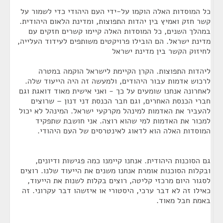
כל המוסדות האלה הוקמו על-ידי העם היהודי כדי לשמור על
קשר חזק ואמיץ בין יהדות התפוצות, ומדינת הלאום היהודית.
במהלך השנים, כל המוסדות האלה קיימו קשרים חזקים עם
מדינת ישראל. הם הובילו פרויקטים משותפים לעידוד העלייה,
לחיזוק הקשר בין מדינת ישראל
ליהדות התפוצות. הקרן הקיימת לישראל הוקמה במטרה
לרכוש אדמות עבור היהודים, ולמעשה זה היה הייעוד שלה.
לאחרונה אנחנו שומעים על כך - ואני אישית מאוד דואגת וגם
חברי הכנסת האחרים, וגם חבר הכנסת דני דנון – שרוצים
להעביר את האדמות למינהל מקרקעי ישראל. המינהל לא יכול
למכור את האדמות למי שהוא רוצה. אני חושבת שתפקיד
המוסדות האלה הוא לדאוג לאינטרסים של העם היהודי.
גם הסוכנות היהודית. אנחנו קיימנו כמה פגישות ודיונים,
ובקלות הסוכנות אומרת אנחנו משנים את הייעוד שלנו. רוצים
לסגור היום מרכזי קליטה, רוצים בקלות לשנות את הייעוד,
כאילו זה לא דבר ערכי, היסטורי או איזשהו דבר עקרוני. זה
באמת חבל מאוד.