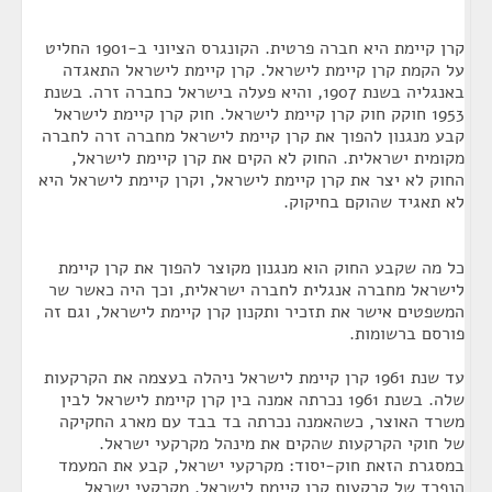
קרן קיימת היא חברה פרטית. הקונגרס הציוני ב-1901 החליט
על הקמת קרן קיימת לישראל. קרן קיימת לישראל התאגדה
באנגליה בשנת 1907, והיא פעלה בישראל כחברה זרה. בשנת
1953 חוקק חוק קרן קיימת לישראל. חוק קרן קיימת לישראל
קבע מנגנון להפוך את קרן קיימת לישראל מחברה זרה לחברה
מקומית ישראלית. החוק לא הקים את קרן קיימת לישראל,
החוק לא יצר את קרן קיימת לישראל, וקרן קיימת לישראל היא
לא תאגיד שהוקם בחיקוק.
כל מה שקבע החוק הוא מנגנון מקוצר להפוך את קרן קיימת
לישראל מחברה אנגלית לחברה ישראלית, וכך היה כאשר שר
המשפטים אישר את תזכיר ותקנון קרן קיימת לישראל, וגם זה
פורסם ברשומות.
עד שנת 1961 קרן קיימת לישראל ניהלה בעצמה את הקרקעות
שלה. בשנת 1961 נכרתה אמנה בין קרן קיימת לישראל לבין
משרד האוצר, כשהאמנה נכרתה בד בבד עם מארג החקיקה
של חוקי הקרקעות שהקים את מינהל מקרקעי ישראל.
במסגרת הזאת חוק-יסוד: מקרקעי ישראל, קבע את המעמד
הנפרד של קרקעות קרן קיימת לישראל. מקרקעי ישראל