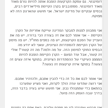
דומיננטי. גם עסקת הקרקעות הופכת אותה להיות גורם מאוד
מאוד דומיננטי. מסתובבים בקרן הקיימת מיליארדים רבים,
נכסים ענקיים של מדינת ישראל. אני חושש שהארגון הזה לא
מפוקח.
אני מתכוון לפנות למבקר המדינה שייקח אחריות על הקרן
הקיימת - אני אומר לכם את זה בצורה הכי ברורה. יש פה את
העניין של הסכם הקרקעות, יש פה כספים מחו"ל. יש פה מימון
של הקרן הקיימת להסתדרות הציונית, שאני לא יודע מה
הבסיס החוקי למימון הזה. על מה ולמה? מה זה קשור? אולי
זה קשור, אבל עוד הפעם - הקרן הקיימת הופכת להיות
המממן העיקרי של ההסתדרות הציונית. בתוקף איזה עצים זה
נעשה? בתוקף איזה קרקעות זה נעשה?
אני אומר לכם את כל זה כדי להכין אתכם, ולהזהיר אתכם.
אני רוצה שתדעו שזה הולך לקרות, ואני מציע שתערכו
בהתאם כדי שתתנהלו נכון. אני חושש שיש בעיה בדבר הזה,
בדרך שבה העסק הזה פועל.
אני מבקש שתגידי לנו מי מפקח עליכם, האם אתם רק נתונים