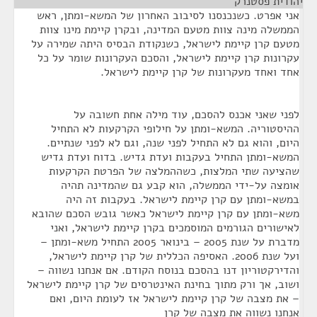
יהודית פסטנרק
¶
אני אפרט. כשנכנסנו לסיבוב האחרון של המשא-ומתן, ראש
הממשלה מינה צוות מטעם המדינה, ובקרן קיימת מינו צוות
מטעם קרן קיימת לישראל, כשנקודת הבסיס היתה שמירה על
עקרונות קרן קיימת לישראל, והסכם העקרונות שומר על כל
אחד ואחד מעקרונות של קרן קיימת לישראל.
לפני שאני אכנס להסכם, עוד מילה אחת חשובה על
ההיסטוריה. המשא-ומתן על חילופי הקרקעות לא התחיל
היום, והוא גם לא התחיל לפני שנה, וגם לא לפני שנתיים.
המשא-ומתן התחיל בעקבות ועדת גדיש. בדוח ועדת גדיש
שהציעה שתי המלצות, כשההמלצה של הפרטת הקרקעות
אומצה על-ידי הממשלה, הוא קבע גם שהמדינה תהיה
במשא-ומתן עם קרן קיימת לישראל. בעקבות זה היה
משא-ומתן עם קרן קיימת לישראל כאשר גובש הסכם שהובא
לאישורים הגורמים המוסמכים בקרן קיימת לישראל, ואני
מדברת על שנת 2005 – בינואר 2005 התחיל משא-ומתן –
ועל שנת 2006. האסיפה הכללית של קרן קיימת לישראל,
והדירקטוריון דנו בהסכם בנוסח הקודם. אם אנחנו נשווה –
ושוב, אך ורק מתוך בחינת האינטרסים של קרן קיימת לישראל
– את מצבה של קרן קיימת לישראל אז לעומת היום, ואם
אנחנו נשווה את מצבה של קרן