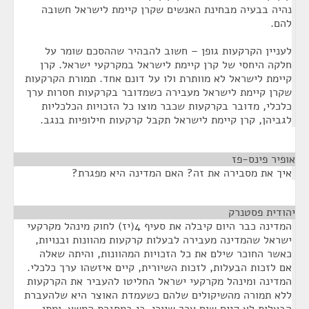
נהיה בבעיה מבחינת האנשים שקרן קיימת לישראל חשובה
להם.
לעניין הקרקעות גופן – חשוב להבהיר שההסכם שומר על
חלקה היחסי של קרן קיימת לישראל במקרקעי ישראל. קרן
קיימת לישראל לא מוותרת ולו על דונם אחד. תמורת הקרקעות
שקרן קיימת לישראל מעבירה כשמדובר בקרקעות חסרות ערך
כלכלי, מדובר בקרקעות שכבר מוצו כל הזכויות הכלכליות
לגביהן, קרן קיימת לישראל תקבל קרקעות חילופיות בנגב.
אופיר פינס-פז
¶
איך את מסבירה את זה? האם המדינה היא מפגרת?
יהודית פסטנרק
¶
המדינה כבר היום קיבלה את סעיף 4(יז) לחוק מינהל מקרקעי
ישראל שהמדינה מעבירה לבעלות קרקעות מהוונות ובנויות,
כאשר החוכר שילם את כל הזכויות המהוונות, והיתה שאלה
אם לזכות הבעלות, לזכות השיורית, קיים איזשהו ערך כלכלי.
המדינה ומינהל מקרקעי ישראל החליטו להעביר את הקרקעות
ללא תמורה מהשיקולים שלהם כשעמדת האוצר היא שלהעברת