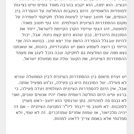
הנציג. הוא ימנה, הוא יקבע בהרבה מאוד גופים שיש נציגות
למוסדות הלאומיים. היום בעקבות ההחלטה על ההפרדה בין
הגופים, אני חושב שצריך לעשות מהלך חקיקתי לשמירה על
מקום ההסתדרות הציונית העולמית. זהו גוף חשוב מאוד.
למעשה, זהו הגוף שייסד הקרן הקיימת לישראל, ייסד את
הסוכנות היהודית. נכון שהוא היום קצת נזנח. אבל, יכול
להיות שבגלל ההפרדה הזאת עוד יצא טוב. בנושא הזה אני
הייתי כן רוצה לשמוע האם יש התנגדויות, כוונות, או שאנחנו
נצא מפה עם המלצות גם לחקיקה שבה נוכל לעגן את מעמד
ההסתדרות הציונית, את הקשר שלה עם ממשלת ישראל.
יש ועדת תיאום בין ההסתדרות הציונית לבין הממשלה שהיא
לא פעילה. של הסוכנות היא כן פעילה, וג'וש מפעיל אותה.
אבל, אין היום להסתדרות הציונית העולמית ועדה פעילה, כי
ברגע שיש היום החלטה רשמית שאלו יהיו אנשים שונים, ואני
לא נכנס פה למהויות. נתן שרנסקי הוא יושב-ראש מצוין
לסוכנות. לא חשוב מי ייבחר ליו"ר התנועה הציונית - אם זה
יהיה מלכיאור, או שמות אחרים שמוזכרים. זה לא שמי, ולא
מפלגתי אלא באמת צריך לדאוג למהות.