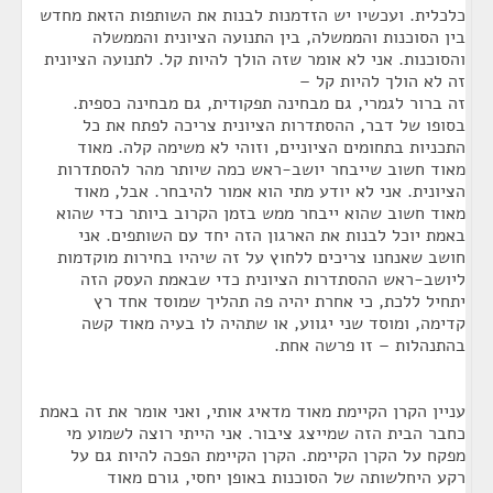
כלכלית. ועכשיו יש הזדמנות לבנות את השותפות הזאת מחדש
בין הסוכנות והממשלה, בין התנועה הציונית והממשלה
והסוכנות. אני לא אומר שזה הולך להיות קל. לתנועה הציונית
זה לא הולך להיות קל –
זה ברור לגמרי, גם מבחינה תפקודית, גם מבחינה כספית.
בסופו של דבר, ההסתדרות הציונית צריכה לפתח את כל
התכניות בתחומים הציוניים, וזוהי לא משימה קלה. מאוד
מאוד חשוב שייבחר יושב-ראש כמה שיותר מהר להסתדרות
הציונית. אני לא יודע מתי הוא אמור להיבחר. אבל, מאוד
מאוד חשוב שהוא ייבחר ממש בזמן הקרוב ביותר כדי שהוא
באמת יוכל לבנות את הארגון הזה יחד עם השותפים. אני
חושב שאנחנו צריכים ללחוץ על זה שיהיו בחירות מוקדמות
ליושב-ראש ההסתדרות הציונית כדי שבאמת העסק הזה
יתחיל ללכת, כי אחרת יהיה פה תהליך שמוסד אחד רץ
קדימה, ומוסד שני יגווע, או שתהיה לו בעיה מאוד קשה
בהתנהלות – זו פרשה אחת.
עניין הקרן הקיימת מאוד מדאיג אותי, ואני אומר את זה באמת
כחבר הבית הזה שמייצג ציבור. אני הייתי רוצה לשמוע מי
מפקח על הקרן הקיימת. הקרן הקיימת הפכה להיות גם על
רקע היחלשותה של הסוכנות באופן יחסי, גורם מאוד