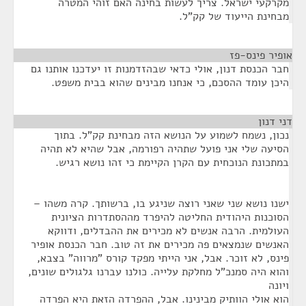
מקרקעי ישראל. צריך לעשות בחינה האם זוהי המטרה
מבחינת הייעוד של קק"ל.
אופיר פינס-פז
¶
חבר הכנסת דנון, אולי כדאי שבהזדמנות זו יעדכנו אותנו גם
היכן עומד ההסכם, כי אנחנו מבינים שהוא בבית משפט.
דני דנון
¶
נכון, נשמח לשמוע על הנושא הזה מבחינת קק"ל. בתוך
הסיעה שלי אני פועל שתהיה רפורמה, אבל שהיא לא תהיה
במתכונת הנוכחית עם הקרן הקיימת כי זהו נושא רגיש.
ישנו נושא שני שאני רוצה שניגע בו, ברשותך. קרה משהו –
הסוכנות היהודית החליטה להיפרד מההסתדרות הציונית
העולמית. הרבה אנשים לא מכירים את ההבדלים, ודווקא
האנשים שנמצאים פה מכירים את זה טוב. חבר הכנסת אופיר
פינס, לא זוכר. אבל, אני הייתי מפקד קורס "מרווה" בצבא,
והוא היה סמנכ"ל מחלקת עלייה. כולנו עברנו גלגולים שונים,
ויונה
הוא אולי הוותיק מבינינו. אבל, ההפרדה הזאת היא הפרדה