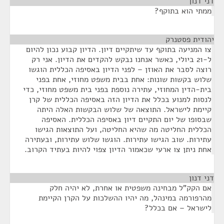
דני דנון
¶
ממתי הוא בתוקף?
יהודית פסטנרק
¶
צו המניעה בתוקף עד שיתקיים דיון. הדיון קבוע נכון להיום
ל-21 ביולי, כאשר אנחנו נבקש להקדים את הדיון. אני רק
רוצה לסבר את האוזן – לפני הדיון באסיפה הכללית הוגשו
שלוש בקשות שונות: אחת בבית משפט מחוזי, אחת בפני
בית-הדין המחוזי, עתירה נוספת בפני בית משפט מחוזי, כדי
לנסות למנוע בכלל את הדיון הזה באסיפה הכללית של קרן
קיימת לישראל. התוצאה של שלוש הבקשות האלה היתה
שבסופו של יום התקיים דיון באסיפה הכללית. האסיפה
הכללית החליטה מה שהיא החליטה, ועל התוצאות הגישו
עתירות. שוב הגישו עתירות. הוגשו שלוש עתירות, ובעתירה
אחת ניתן צו ארעי שכאמור הדיון צפוי להיות בעתיד הקרוב.
דני דנון
¶
אם הקק"ל מבחינה משפטית או אחרת, לא יהיה חלק
מהרפורמה במינהל, מה יהיו ההשלכות על הקרן הקיימת
לישראל – אם בכלל?