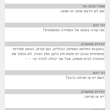
אופיר פינס-פז
¶
את לא יודעת איפה זה אושר.
דני דנון
¶
מה קורה בקטע של העתירה המשפטית?
יהודית פסטנרק
¶
בעקבות החלטת האסיפה הכללית, וגם קודם, הוגשו עתירות
משפטיות שבהן יש טעות מין היקב ומין הגורן. לא נהפוך את
הוועדה לבית משפט, אבל אני יכולה להגיד ש- - -
דני דנון
¶
האם יש צו מניעה כרגע?
יהודית פסטנרק
¶
יש צו מניעה.