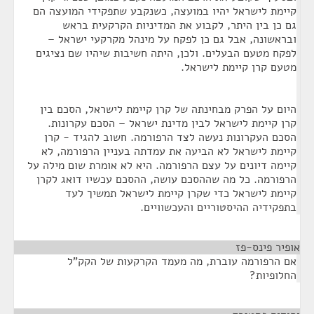
קיימת לישראל יהיו במועצה, כשנקבע שתפקידי המועצה הם
גם כן בין היתר, לקבוע את המדיניות הקרקעית בראש
ובראשונה, אבל גם כן לפקח על מינהל מקרקעי ישראל –
לפקח מטעם הבעלים. ולכן, היתה חשיבות שיהיו שם נציגים
מטעם קרן קיימת לישראל.
היום על הפרק מבחינתה של קרן קיימת לישראל, הסכם בין
קרן קיימת לישראל לבין מדינת ישראל – הסכם עקרונות.
הסכם העקרונות נעשה לצד הרפורמה. חשוב להגיד - קרן
קיימת לישראל לא הביעה את עמדתה בעניין הרפורמה, לא
קיימה דיונים על עצם הרפורמה. היא לא אומרת שום מילה על
הרפורמה. כל מה שההסכם עושה, ההסכם עכשיו דואג לקרן
קיימת לישראל כדי שקרן קיימת לישראל תמשיך לעד
בתפקידיה ההיסטוריים והעכשוויים.
אופיר פינס-פז
¶
אם הרפורמה עוברת, מה מעמד הקרקעות של הקק"ל
החלופיות?