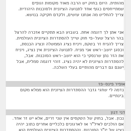
מהותית. היום בחוק יש הרבה מאוד מקומות וגופים
שמתייחסים כגוף אחד לתנועה הציונית ולסוכנות היהודית.
צריך להחליט מה אנחנו עושים, ולקדם חקיקה בנושא.
אני אתן לך דוגמה אחת. בשבוע הבא תתקיים אזכרה להרצל
בהר הרצל שעל-פי חוק שייך להסתדרות הציונית העולמית.
צריך להניח זר בטקס, ויניח נציג הממשלה ונציג הכנסת,
וכסגן יושב-ראש אני מניח. לתנועה הציונית אין נציג, ויניח
את הזר נתן שרנסקי כי הוא יושב-ראש הסוכנות. אבל,
להסתדרות הציונית לא יהיה נציג. זוהי דוגמה סמלית, אבל
ישנם גם דברים מהותיים בעלי השלכה.
אופיר פינס-פז
¶
נדמה לי שחגי גזבר ההסתדרות הציונית הוא ממלא מקום
בינתיים.
דני דנון
¶
נכון. אבל, בחוק של הטקסים אין שני זרים, אלא יש זר אחד.
אם הולכים לאיל"ר או לארגונים כלכליים אחרים כתוב יהיה
נציג של יו"ר הסוכנות, וההסתדרות הציונית העולמית הוא