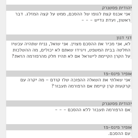
יהודית פסטנרק
¶
אני אכנס קצת לגופו של ההסכם, ממש על קצה המזלג. דבר
ראשון, ועדת גדיש - - -
דני דנון
¶
לא, אני מכיר את ההסכם מצוין. אני שואל, נניח שתהיה עכשיו
החלטה בבית המשפט, ויגידו שאתם לא יכולים, מה ההשלכות
על הקרן הקיימת לישראל אם לא תהיו חלק מהרפורמה הזאת?
אופיר פינס-פז
¶
אני שאלתי את השאלה ההפוכה שלו קודם – מה יקרה עם
קרקעות קרן קיימת אם הרפורמה תעבור?
יהודית פסטנרק
¶
אם הרפורמה תעבור ללא ההסכם - - -
אופיר פינס-פז
¶
עם ההסכם.