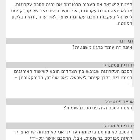
קיימת לישראל אם תעבור הרפורמה אם יהיה הסכם עקרונות,
או לא יהיה הסכם עקרונות, אני חושבת שהמצב של קרן קיימת
לישראל בעקבות הסכם עקרונות שופר לאין ערוך, וזאת בלשון
המעטה.
דני דנון
¶
איפה זה עומד כרגע משפטית?
יהודית פסטנרק
¶
הסכם העקרונות שגובש בין הצדדים הובא לאישור האורגנים
המוסמכים בקרן קיימת לישראל. זאת אומרת, הדירקטוריון -
- -
אופיר פינס-פז
¶
האם ההסכם הזה פורסם ברשומות?
יהודית פסטנרק
¶
ההסכם לא פורסם ברשומות עדיין. אני לא מניחה שהוא צריך
להיות מפורסם ברשומות. אבל, ההסכם אושר על-ידי