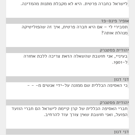
לישראל כחברה פרטית. היא לא מקבלת מתנות מהמדינה.
אופיר פינס-פז
¶
תסבירי לי – אם היא חברה פרטית, איך זה שהפוליטיקה
מנהלת אותה?
יהודית פסטנרק
¶
בעיניי, אני חושבת שהשאלה הזאת צריכה ללכת אחורה
ל-1901.
דני דנון
¶
כי האסיפה הכללית שם ממונה על-ידי אנשים מ- - -
יהודית פסטנרק
¶
חברי האסיפה הכללית של קרן קיימת לישראל הם חברי הוועד
הפועל, ואני חושבת שאין צורך עוד להרחיב.
דני דנון
¶