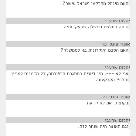
האם מינהל מקרקעי ישראל אישר?
יהלום שרעבי
¶
היתה החלטת ממשלה שבעקבותיה - - -
אופיר פינס-פז
¶
האם הסכם העקרונות בא לממשלה?
יהלום שרעבי
¶
אני לא ---. היו דיונים במסגרת הרפורמה, כל הדיונים לעניין
חילופי הקרקעות.
אופיר פינס-פז
¶
בקיצור, את לא יודעת.
יהלום שרעבי
¶
וגם האוצר היה שותף לזה.