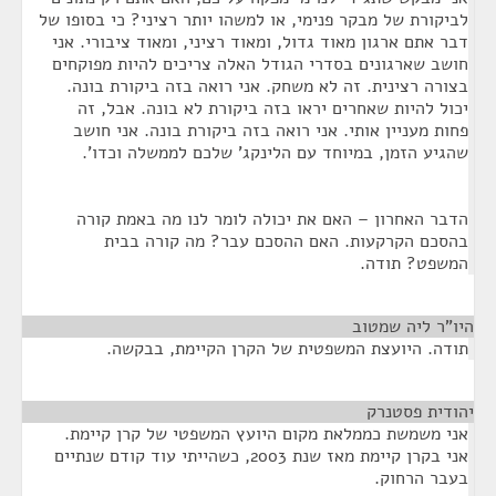
לביקורת של מבקר פנימי, או למשהו יותר רציני? כי בסופו של
דבר אתם ארגון מאוד גדול, ומאוד רציני, ומאוד ציבורי. אני
חושב שארגונים בסדרי הגודל האלה צריכים להיות מפוקחים
בצורה רצינית. זה לא משחק. אני רואה בזה ביקורת בונה.
יכול להיות שאחרים יראו בזה ביקורת לא בונה. אבל, זה
פחות מעניין אותי. אני רואה בזה ביקורת בונה. אני חושב
שהגיע הזמן, במיוחד עם הלינקג' שלכם לממשלה וכדו'.
הדבר האחרון – האם את יכולה לומר לנו מה באמת קורה
בהסכם הקרקעות. האם ההסכם עבר? מה קורה בבית
המשפט? תודה.
היו"ר ליה שמטוב
¶
תודה. היועצת המשפטית של הקרן הקיימת, בבקשה.
יהודית פסטנרק
¶
אני משמשת כממלאת מקום היועץ המשפטי של קרן קיימת.
אני בקרן קיימת מאז שנת 2003, כשהייתי עוד קודם שנתיים
בעבר הרחוק.