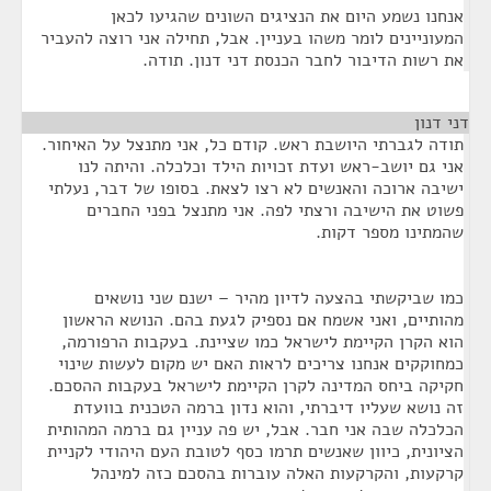
אנחנו נשמע היום את הנציגים השונים שהגיעו לכאן
המעוניינים לומר משהו בעניין. אבל, תחילה אני רוצה להעביר
את רשות הדיבור לחבר הכנסת דני דנון. תודה.
דני דנון
¶
תודה לגברתי היושבת ראש. קודם כל, אני מתנצל על האיחור.
אני גם יושב-ראש ועדת זכויות הילד וכלכלה. והיתה לנו
ישיבה ארוכה והאנשים לא רצו לצאת. בסופו של דבר, נעלתי
פשוט את הישיבה ורצתי לפה. אני מתנצל בפני החברים
שהמתינו מספר דקות.
כמו שביקשתי בהצעה לדיון מהיר – ישנם שני נושאים
מהותיים, ואני אשמח אם נספיק לגעת בהם. הנושא הראשון
הוא הקרן הקיימת לישראל כמו שציינת. בעקבות הרפורמה,
כמחוקקים אנחנו צריכים לראות האם יש מקום לעשות שינוי
חקיקה ביחס המדינה לקרן הקיימת לישראל בעקבות ההסכם.
זה נושא שעליו דיברתי, והוא נדון ברמה הטכנית בוועדת
הכלכלה שבה אני חבר. אבל, יש פה עניין גם ברמה המהותית
הציונית, כיוון שאנשים תרמו כסף לטובת העם היהודי לקניית
קרקעות, והקרקעות האלה עוברות בהסכם כזה למינהל