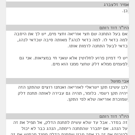
אמיר זלצברג
¶
כן.
היו"ר דוד רותם
¶
אם בעל התחנה שם חצי אוריאה וחצי מים, יש לך את היסבה
למה כדאי לו. למה כדאי לנהג? מאותה סיבה שכדאי לנהג,
כדאי לבעל התחנה לרמות אותו.
יש לי דמיון פרוע לחלוטין אלא שאני חי במציאות. אני גם
לפעמים ממלא דלק שחצי ממנו הוא מים.
אבי מושל
¶
לכן עשינו תקן ישראלי לאוריאה ואנחנו רוצים שהתקן הזה
יהיה תקן רשמי. כלומר, תהיה גם עבירה לאותה תחנת דלק
שמוכרת אוריאה שלא לפי התקן.
היו"ר דוד רותם
¶
זה בסדר. אבל עד שלא עשית לתחנת הדלק, אל תפיל את זה
על הנהג. אם יתברר שהתחנה רימתה, הנהג כבר לא יכול
להוכיח את זה כי אתה מבין שתחנת הדלק תמיד תכחיש את זה