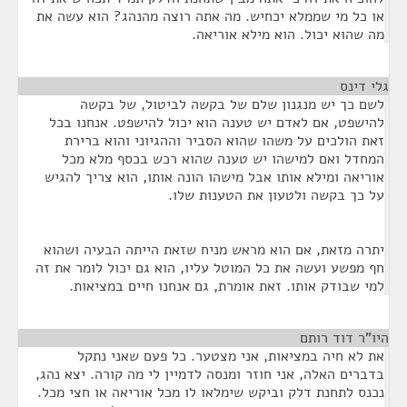
או כל מי שממלא יכחיש. מה אתה רוצה מהנהג? הוא עשה את
מה שהוא יכול. הוא מילא אוריאה.
גלי דינס
¶
לשם כך יש מנגנון שלם של בקשה לביטול, של בקשה
להישפט, אם לאדם יש טענה הוא יכול להישפט. אנחנו בכל
זאת הולכים על משהו שהוא הסביר וההגיוני והוא ברירת
המחדל ואם למישהו יש טענה שהוא רכש בכסף מלא מכל
אוריאה ומילא אותו אבל מישהו הונה אותו, הוא צריך להגיש
על כך בקשה ולטעון את הטענות שלו.
יתרה מזאת, אם הוא מראש מניח שזאת הייתה הבעיה ושהוא
חף מפשע ועשה את כל המוטל עליו, הוא גם יכול לומר את זה
למי שבודק אותו. זאת אומרת, גם אנחנו חיים במציאות.
היו"ר דוד רותם
¶
את לא חיה במציאות, אני מצטער. כל פעם שאני נתקל
בדברים האלה, אני חוזר ומנסה לדמיין לי מה קורה. יצא נהג,
נכנס לתחנת דלק וביקש שימלאו לו מכל אוריאה או חצי מכל.