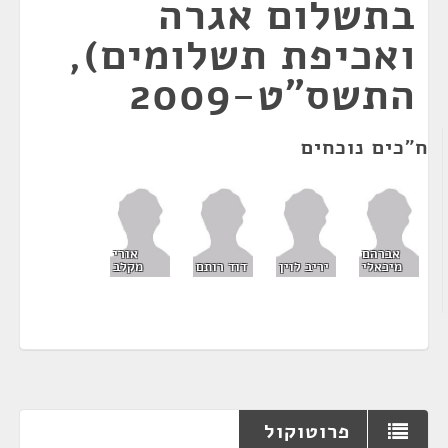
בתשלום אגרה
ואכיפת תשלומים),
התשס"ט-2009
ח"כים נוכחים
אברהם
אורי
מיכאלי
יריב לוין
דוד רותם
מקלב
פרוטוקול