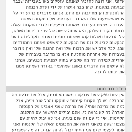
אדוני, אני רוצה להזכיר שאנחנו עוסקים כאן בעבירות שכבר
קבועות בתקנות, שהן כבר אושרו על ידי ועדת הכנסת
הרלוונטית והן מחייבות גם היום. אנחנו מדברים כרגע רק על
צו שהמשמעות שלו היא דרך האכיפה של התקנות ושיטת
העבודה. שיטת העבודה שאנחנו מפעילים לגבי התקנות האלה
בנוסח הקודם שלהן, היא אותה שיטה של צווי ברירות משפט,
של הודעות תשלום קנס שאנחנו נותנים ואנחנו מקבלים גם את
הבקשות לביטול וגם את הבקשות להישפט ואנחנו מתמודדים
אתן. לכל אדם יש את הזכות שלו ואת ההגנה שלו ואין מדובר
בעבירות של אחריות מוחלטת אלא כן מדובר בעבירות של
אחריות קפידה וזה מה שקבוע בחוק למניעת מפגעים. אנחנו
לא עושים את הדברים באופן שמתעמר באזרח ושמונע ממנו
את זכותו להגנה.
היו"ר דוד רותם
¶
אין שום ספק שאת צודקת במאת האחוזים, אבל את יודעת מה
ההבדל? יש לך תקנות קיימות שחוקקו והכל טוב ויפה, אבל
למה את צריכה אותי? את צריכה שאני אצביע על הקנסות
האלה? זה לא נראה לי. אתם יכולים להישאר עם התקנות
הקיימות. אין לי עם זה שום בעיה. אני לא יכול להיות עם
מצפון שקט כשאני רואה את הסכומים האלה של הקנסות ואני
אומר לעצמי שגם אני הייתי יכול להיות הנהג. זה מה שמפריע