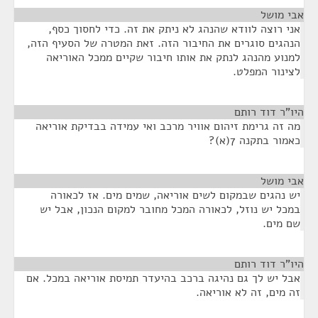
אבי מושל
¶
אני רוצה לוודא שהנהג לא ניתק את זה. כדי לחסוך כסף,
הנהגים סוגרים את החיבור הזה. זאת המטרה של הסעיף הזה,
למנוע מהנהג לנתק את אותו חיבור שקיים ממכל האוריאה
לצינור המפלט.
היו"ר דוד רותם
¶
מה זה גרימת זיהום אוויר מרכב ואי עמידה בבדיקת אוריאה
כאמור בתקנה 7(א)?
אבי מושל
¶
יש נהגים שבמקום לשים אוריאה, שמים מים. אז לכאורה
במכל יש נוזל, לכאורה המכל מחובר למקום הנכון, אבל יש
שם מים.
היו"ר דוד רותם
¶
אבל יש לך גם נהיגה ברכב בהיעדר תמיסת אוריאה במכל. אם
זה מים, זה לא אוריאה.