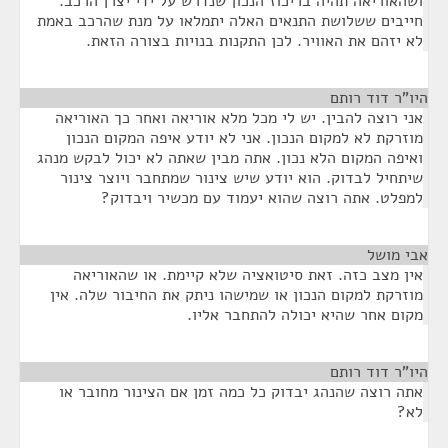
ושהאוריאה תהיה בריכוז הנכון שנדרש על ידי יצרן הרכב.
חייבים ששלושת התנאים האלה יתמלאו על מנת שהרכב באמת
לא יזהם את האוויר. לכן התקנות בנויות בצורה הזאת.
היו"ר דוד רותם
¶
אני רוצה להבין. יש לי מכל מלא אוריאה ואחר כך האוריאה
מוזרקת לא למקום הנכון. אני לא יודע איפה המקום הנכון
ואיפה המקום הלא נכון. אתה מבין שאתה לא יכול לבקש מנהג
שיתחיל לבדוק. הוא יודע שיש צינור שמתחבר ויוצר צינור
למפלט. אתה רוצה שהוא יעמוד עם מכשיר ויבדוק?
אבי מושל
¶
אין מצב כזה. זאת סיטואציה שלא קיימת. או שהאוריאה
מוזרקת למקום הנכון או שמישהו ניתק את החיבור שלה. אין
מקום אחר שהיא יכולה להתחבר אליו.
היו"ר דוד רותם
¶
אתה רוצה שהנהג יבדוק כל כמה זמן אם הצינור מחובר או
לא?