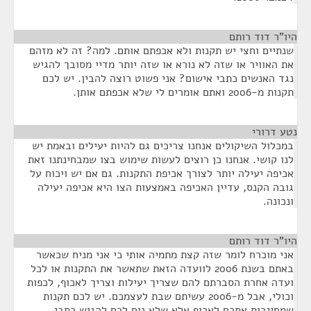
היו"ר דוד רותם
¶
שנתיים וחצי יש תקנות ולא אכפתם אותם. למה? זה לא מזהם
את האוויר או שזה לא נורא או שזה יותר מדיי מסובך להגיש
נגד האנשים כתבי אישום? אני פשוט רוצה להבין. יש לכם
תקנות מ-2006 ואתם אומרים לי שלא אכפתם אותן.
נטע דרורי
¶
במכלול השיקולים אנחנו צריכים גם להיות יעילים ובאמת יש
לנו קושי. אנחנו כן רוצים לעשות שימוש בצו שמבחינתנו זאת
אכיפה יעילה יותר לצורך אכיפת התקנות. גם אם יש ויכוח על
גובה הקנס, עדיין האכיפה באמצעות הצו היא אכיפה יעילה
ונכונה.
היו"ר דוד רותם
¶
אני מוכרח לומר שזה קצת מתמיה אותי כי אני מניח שכאשר
באתם בשנת 2006 לוועדה הזאת שתאשר את התקנות או לכל
ועדה אחרת הסברתם להם שצריך יעילות וצריך לאכוף, לכפות
וכולי, אבל מ-2006 עשיתם שבת לעצמכם. יש לכם תקנות
שמחייבות אתכם לאכוף אלא שלא נוח לכם להגיש כתבי