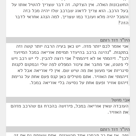
החשבונות האלה. אין הצדקה. זה דבר שצריך להטיל אותו על
בעל הרכב. הוא צריך לדאוג שברכב שלו יהיה מכל כזה
והמכל יהיה מלא ועובד כמו שצריך. למה הנהג אחראי לדבר
הזה?
היו"ר דוד רותם
¶
אני אומר לכם יותר מזה. יש כאן בעיה הרבה יותר קשה וזה
בתקנות. "נהיגה ברכב בהיעדר תמיסת אוריאה במכל המיועד
לכך". זיהמתי או לא זיהמתי? אני רוצה להבין. לי יש רכב ויש
לי פטנט, אני מחבר את צינור המפלט לפה שלי ובמקום לקנות
סיגריות אני מעשן את מה שיש שם. אין לי אוריאה אבל לא
זיהמתי את האוויר. אתם מטילים כאן קנס פעם אחת על גרימת
זיהום אוויר ופעם אחת על נסיעה בלי אוריאה במכל.
אבי מושל
¶
העובדה שאין אוריאה במכל, פירושה בהכרח גם שהרכב מזהם
את האוויר.
היו"ר דוד רותם
¶
יפה, אז אם כך תבחרו אחד מהשניים. אתם עשיתם גם את זה