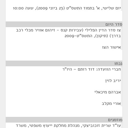
יום שלישי, א' בתמוז התשס"ט (23 ביוני 2009), שעה 10:00
סדר היום
צו סדר הדין הפלילי (עבירות קנס - זיהום אוויר מכלי רכב
בדרך) (תיקון), התשס"ט-2009
אישור הצו
נכחו
¶
חברי הוועדה: דוד רותם – היו"ר
יריב לוין
אברהם מיכאלי
אורי מקלב
מוזמנים
¶
עו"ד שרית זוכוביצקי, מנהלת מחלקת ייעוץ משפטי, משרד