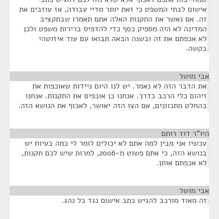
אישום לבתי המשפט כי זאת יותר מדיי עבודה, אז עוזבים את
זה. אם נאשר את התקנות האלה אתם תאמרו שבתקציב
המדינה לא היה מספיק כסף כדי להדפיס ברירות משפט ולכן
לא אכפתם את זה ובשנה הבאה תבואו עם עוד איזושהי
בקשה.
אבי מושל
¶
את הדבר הזה לא נאמר. יש לנו היום ניידות שאוכפות את
זיהום כלי הרכב בדרך. אנחנו כן אוכפים את התקנות. אנחנו
בהחלט מתכוונים, אם הצו הזה יאושר, לאכוף את הנושא הזה.
היו"ר דוד רותם
¶
עכשיו אני מבין למה אתם לא יכולים לומר לי כמה בעיות יש
בנושא הזה, כי אתם פשוט מ-2006, למרות שיש לכם תקנות,
לא אכפתם אותן.
אבי מושל
¶
זה מאוד מורכב להגיש כתב אישום נגד כל נהג.