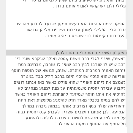
ובתוך התקנות יש סעיפים כיום שאין לגביהם צו סדר דין
פלילי ולכן יש קושי לאכוף אותם בדרך.
התיקון שמובא היום הוא בעצם תיקון שנועד לקבוע מהו צו
סדר הדין הפלילי לאותן עבירות וצירפנו אליהן גם את
העבירות הקיימות כדי שהניסוח יהיה אחיד.
בעיקרון השינויים העיקריים הם דלהלן
¶
ראשית, שינוי לגבי רכב משנת 2004 ואילך שנקבע שוני בין
רכב שיש לו טורבו לבין רכב שאין לו טורבו, מבחינת רמת
זיהום האוויר המרבית המותרת. שנית, הנושא של הוספת תוסף
אוריאה שהוא תוסף שמוסף היום ברכב דיזל כבד במטרה
לצמצם את זיהום האוויר שהוא פולט כאשר כאן אנחנו רוצים
לקבוע עבירה יחסית משמעותית על מנת למנוע מנהגים לא
להוסיף את אותו תוסף שמיועד להפחתת זיהום האוויר כאשר
יש להם בסיס כלכלי מאוד חזק להימנע מלעשות זאת היות
והאוריאה עולה כסף וצורכים אותה בכמות ניכרת במהלך
הנסיעה. לכן אנחנו חושבים שצריך לקבוע קנס יחסית גבוה
על מנת למנוע מנהגים לחשוב בצורה כלכלית ולהימנע
מלהוסיף את התוסף במקום הראוי לכך.