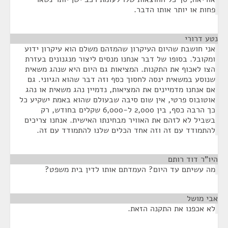
פחות או יותר אותו הדבר.
נטע דרורי
¶
אני חושבת שהיום העיקרון שהמזהם משלם הוא עיקרון ידוע
ומקובל. בסופו של דבר אנחנו מנסים ליצור מנגנונים בעזרת
הצו לאכוף את התקנות. המציאות גם היום היא שנהג משאית
שנוסע במשאית ינסה לחסוך כסף וזה דבר שהוא הגיוני. גם
אם אנחנו מדמיינים את המציאות, נדמיין נהג משאית או נהג
אוטובוס פרטי, אין שום סיבה שבעולם שהוא באמת ישקיע כל
כך הרבה כסף, בין 2,000 ל-6,000 שקלים בחודש, רק
בשביל לא לזהם את האוויר מבחינתו האישית. אנחנו צריכים
להתמודד עם זה וזה אחד הכלים שלנו להתמודד עם זה.
היו"ר דוד רותם
¶
מה עשיתם עד היום? העמדתם אותו לדין בית משפט?
אבי מושל
¶
לא אכפנו את התקנה הזאת.