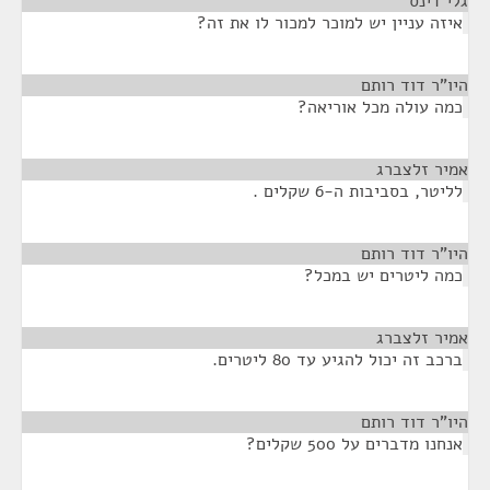
גלי דינס
¶
איזה עניין יש למוכר למכור לו את זה?
היו"ר דוד רותם
¶
כמה עולה מכל אוריאה?
אמיר זלצברג
¶
לליטר, בסביבות ה-6 שקלים .
היו"ר דוד רותם
¶
כמה ליטרים יש במכל?
אמיר זלצברג
¶
ברכב זה יכול להגיע עד 80 ליטרים.
היו"ר דוד רותם
¶
אנחנו מדברים על 500 שקלים?