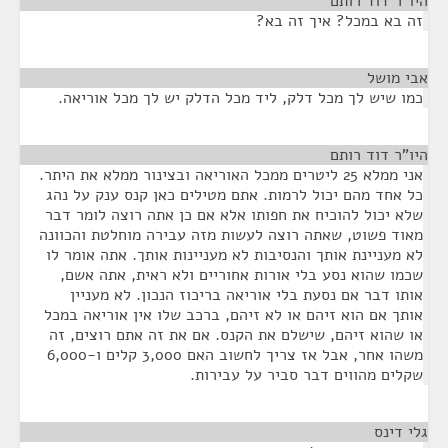
היו"ר דוד רותם
¶
זה בא במכל? איך זה בא?
אבי מושל
¶
כמו שיש לך מכל דלק, ליד מכל הדלק יש לך מכל אוריאה.
היו"ר דוד רותם
¶
אני ממלא 25 ליטרים ממכל האוריאה ובצינור ממלא את היתר.
כל אחד מהם יכול לרמות. אתם מטילים כאן קנס ענק על נהג
שלא יכול להוכיח את חפותו אלא אם כן אתה רוצה לומר דבר
מאוד פשוט, שאתה רוצה לעשות מזה עבירה מוחלטת והכוונה
לא מעניינת אותך והנסיבות לא מעניינות אותך. אתה אומר לו
שכמו שהוא נסע בלי אורות אחוריים ולא ראית, אתה אשם,
אותו דבר אם נסעת בלי אוריאה בריכוז הנכון. לא מעניין
אותך אם הוא זיהם או לא זיהם, ברכב שלו אין אוריאה במכל
או שהוא זיהם, שישלם את הקנס. אם את זה אתם רוצים, זה
משהו אחר, אבל אז צריך לחשוב האם 3,000 קלים ו-6,000
שקלים מהווים דבר סביר על עבירות.
גלי דינס
¶