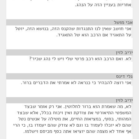
אחריות בעניין הזה על הנהג.
אבי מושל
¶
אני חושב שאין לנו התנגדות שהקנס הזה, בנושא הזה, יוטל
על התאגיד אם הרכב הוא של התאגיד.
יריב לוין
¶
לא. ואם הרכב הוא רכב פרטי שלי ויש לי נהג שכיר?
גלי דינס
¶
אני רוצה להבהיר כי כנראה לא אמרתי את הדברים ברור.
יריב לוין
¶
לא, מה שאמרת הוא ברור לחלוטין. אני רק אומר שבצד
המשפטי התיאורטי את צודקת ואין ויכוח בכלל, אלא שבצד
המהותי, בסוף, במציאות החיים, את מטילה על אנשים נטל
שהם לא יוכלו לעמוד בו וגם לא צודק שהם יעמדו בו, כי הרי
אף אחד לא מצפה שהם יוציאו אתה כסף מכיסם וישלמו.