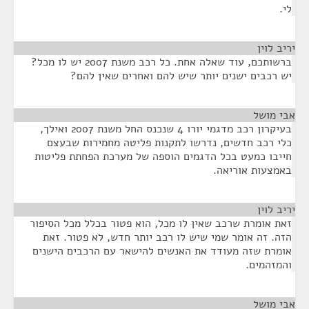
לי.
יריב לוין
¶
ברשותכם, עוד שאלה אחת. כל רכב משנת 2007 יש לו מכל?
יש רכבים ישנים יותר שיש להם ואחרים שאין להם?
אבי מושל
¶
בעיקרון רכב מדגמי יורו 4 שנכנס החל משנת 2007 ואילך,
כלי רכב חדשים, נדרשו לתקנות פליטה מחמירות שבעצם
חייבו כמעט בכל הדגמים הוספה של מערכת הפחתת פליטות
באמצעות אוריאה.
יריב לוין
¶
זאת אומרת שרכב שאין לו מכל, הוא פטור בכלל מכל הסיפור
הזה. זה אומר שמי שיש לו רכב יותר חדש, לא פטור. זאת
אומרת שזה מעודד את האנשים להישאר עם הרכבים הישנים
והמזהמים.
אבי מושל
¶