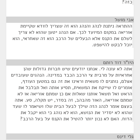
כזה?
אבי מושל
¶
ההתראה ניתנת לנהג והנהג הוא זה שצריך לוודא שקיימת
אוריאה במקום המיועד לכך. אם הנהג יטען שהוא לא צריך
לשלם את הקנס אלא הבעלים של הרכב הוא זה שאחראי, הוא
יוכל לבקש להישפט.
היו"ר דוד רותם
¶
אתה לא עונה לי. אנחנו יודעים שיש חברות גדולות שהן
אחראיות על מרבית צי הרכב הכבד במדינה. הנהגים שעובדים
אצלם, נותנים לו משאית וראינו את זה גם במטען העודף,
אומרים לו שייקח את המשאית, תסיע אותה ואל תבלבל את
הראש ואל תשאל אותנו שאלות אם כן שמתם אוריאה או לא
שמתם אוריאה, האור מהבהב, זה בסדר, יש תקלה, סע. אתה
בעצם אומר לנהג הזה שילך לבעל הבית שלו ושיאמר לו שעד
שהוא לא יסדיר את הנושא, הוא לא נוהג כי הוא יקבל את
הדוח. האם לא נכון יותר להטיל את הקנס על בעל הרכב?
גלי דינס
¶