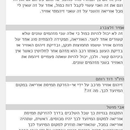
וגם את זה ואני עשוי לקבל דוח כפול, אחד על זה שאין לי
מכל אוריאה והשני על זה שאני זיהמתי אוויר.
אמיר זלצברג
¶
זה לא יכול להיות כפול כי אלה שני מזהמים שונים שלא
קשורים אחד לשני. האוריאה, תפקידה להפחית סוג אחד של
מזהם אוויר ששמו תחמוצות חנקן, ובדיקת זיהום האוויר או
בדיקת העשן באותו רכב הוא מזהם אחר לחלוטין כאשר אין
ביניהם קשר. ולכן, יכול להיות שאתה פעמיים זיהמת את
האוויר בשני מזהמים שונים.
היו"ר דוד רותם
¶
זיהום אוויר מרכב על ידי אי-הזרקת תמיסת אוריאה במקום
המיועד לכך. מה זה?
אבי מושל
¶
התקנות בנויות כך שכל השלבים בדרך להזרקת תמיסת
אוריאה למקום המיועד לכך יהיו מכוסים. ראשית, שתהיה
אוריאה במכל, שהאוריאה תוזרק למקום המיועד לכך