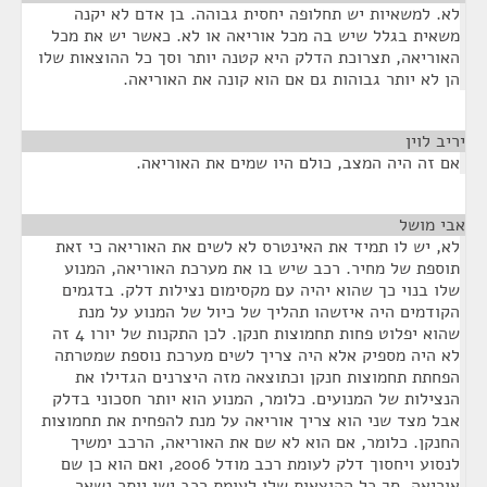
לא. למשאיות יש תחלופה יחסית גבוהה. בן אדם לא יקנה
משאית בגלל שיש בה מכל אוריאה או לא. כאשר יש את מכל
האוריאה, תצרוכת הדלק היא קטנה יותר וסך כל ההוצאות שלו
הן לא יותר גבוהות גם אם הוא קונה את האוריאה.
יריב לוין
¶
אם זה היה המצב, כולם היו שמים את האוריאה.
אבי מושל
¶
לא, יש לו תמיד את האינטרס לא לשים את האוריאה כי זאת
תוספת של מחיר. רכב שיש בו את מערכת האוריאה, המנוע
שלו בנוי כך שהוא יהיה עם מקסימום נצילות דלק. בדגמים
הקודמים היה איזשהו תהליך של כיול של המנוע על מנת
שהוא יפלוט פחות תחמוצות חנקן. לכן התקנות של יורו 4 זה
לא היה מספיק אלא היה צריך לשים מערכת נוספת שמטרתה
הפחתת תחמוצות חנקן וכתוצאה מזה היצרנים הגדילו את
הנצילות של המנועים. כלומר, המנוע הוא יותר חסכוני בדלק
אבל מצד שני הוא צריך אוריאה על מנת להפחית את תחמוצות
החנקן. כלומר, אם הוא לא שם את האוריאה, הרכב ימשיך
לנסוע ויחסוך דלק לעומת רכב מודל 2006, ואם הוא כן שם
אוריאה, סך כל ההוצאות שלו לעומת רכב ישן יותר נשאר