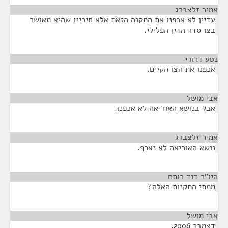
אמיר זלצברג
¶
עדיין לא אכפנו את התקנה הזאת אלא חיכינו שהיא תאושר
בצו סדר הדין הפלילי.
נטע דרורי
¶
אכפנו את הצו הקיים.
אבי מושל
¶
אבל בנושא האוריאה לא אכפנו.
אמיר זלצברג
¶
נושא האוריאה לא נאכף.
היו"ר דוד רותם
¶
ממתי התקנות האלה?
אבי מושל
¶
דצמבר 2006.