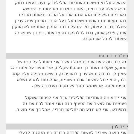
השאלה על מי מוטלת האחריות הפלילית קבועה בעצם בחוק
והיא שאלה עובדתית, האם בנסיבות מסוימות מי שנושא
באחריות הפלילית הוא הנהג או בעל הרכב. באותם מקרים
בהם האחריות באמת מוטלת על בעל הרכב מכיוון שזה עניין
שתלוי ברכב עצמו, כפי שבעל הרכב התקין אותו או לא התקין
אותו, פירק אותו, גרם לו לנזק כזה או אחר, כמובן שהוא זה
שאמור לקבל את הקנס.
היו"ר דוד רותם
¶
זה נכון מה שאת אומרת אבל כאשר אני מסתכל על קנס של
3,000 שקלים ואחר כך 6,000 שקלים, אני חושב על אותו נהג
שאין לו ברירה והוא צריך להתפרנס, וכשאת מטילה עליו קנס
כזה, הוא יכול לעשות אחת משתיים, או לנסות לנסוע ושלא
יתפסו אותו, או שהוא יוותר על מקום העבודה שלו.
אני יודע מה האחריות הפלילית אבל אני לפחות אשקול
פעמיים אם לאשר את הסעיף הזה ואני אומר לכם את זה
במפורש. אני לא יודע מה יחליטו חבריי, אבל כך אני חושב.
יריב לוין
¶
אני חושב שצריך לעשות הפרדה ברורה בין הנהגים לבעלי