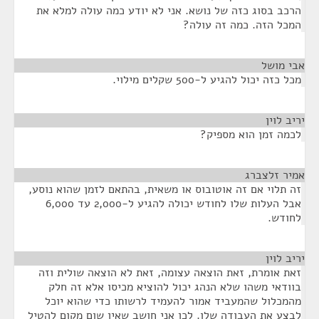
הרכב בסוג כזה של נושא. אני לא יודע כמה עולה למלא את
המכל הזה. כמה זה עולה?
אבי מושל
¶
מכל כזה יכול להגיע ל-500 שקלים מילוי.
יריב לוין
¶
לכמה זמן הוא מספיק?
אמיר זלצברג
¶
זה תלוי אם זה אוטובוס או משאית, בהתאם לזמן שהוא נוסע,
אבל העלות שלו לחודש יכולה להגיע ל-2,000 עד 6,000
לחודש.
יריב לוין
¶
זאת אומרת, זאת הוצאה עצומה, זאת לא הוצאה שולית וזה
בוודאי משהו שלא הנהג יכול להוציא מכיסו אלא זה חלק
מהמכלול שהמעביד אמור להעמיד לרשותו כדי שהוא יוכל
לבצע את העבודה שלו. לכן אני חושב שאין שום מקום להטיל