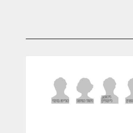
ראובן
רחל אדטו
נין
ריבלין
אריה ביבי