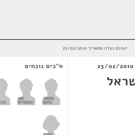
/
ישיבת ועדה מתאריך 23/02/2010
ח"כים נוכחים
שראל
מוחמד
עפו
ברכה
אגבאריה
דב ח
אורית