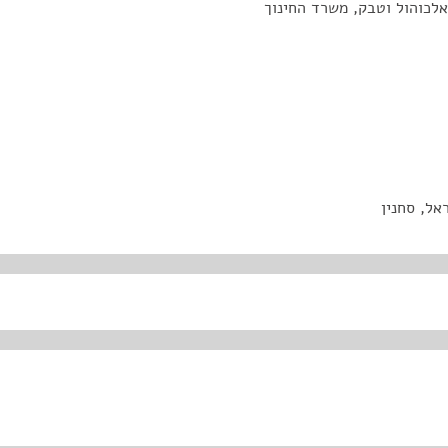
לכוהול וטבק, משרד החינוך
אל, סחנין