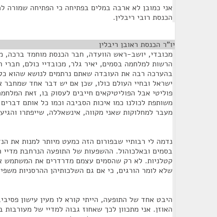
אני כמובן לא ארבה במלים בפתיחה כי הפתיחה שמורה ל
הכנסת רובי ריבלין.
יו"ר הכנסת ראובן ריבלין
¶
מכובדי, יושב-ראש הוועדה, חבר הכנסת מוחמד ברכה, מכו
הרשות למלחמה בסמים, יאיר גלר, מכובדיי כולם, חברי 
בהערכה רבה את העובדה שאתם נרתמים לנושא שהוא כל 
ישראל ובחיי העולם כולו, שכן אם יש דבר אחד שמחבר את 
פוליטי אבל הפוליטיקאים חייבים לעסוק בו, זאת המלחמ
משותפת לכולנו כמו איכות הסביבה וכמו כל אותם דברים
מעבר למחלוקות שאני מקווה, אינשאללה, שייפתרו והגיע 
נדמה לי רבותיי שבפורום הזה כמעט מיותר למנות את הנ
בסמים ובאלכוהול. ההשפעות של התופעה הנרחבת מדיי הן
קטלניות. לא רק שהסמים עצמם מדרדרים את המשתמש אל
שלא לומר הורגים, כי אם גם השלכותיהן ההרסניות משפי
היבט אחד של התופעה, הייתי קורא לו מעין עישון פסיבי,
האוזן. אני מתכוון לכך שאחוז גבוה למדיי של מעורבות ב