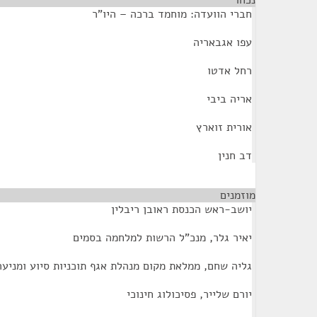
נכחו
¶
חברי הוועדה: מוחמד ברכה – היו"ר
עפו אגבאריה
רחל אדטו
אריה ביבי
אורית זוארץ
דב חנין
מוזמנים
¶
יושב-ראש הכנסת ראובן ריבלין
יאיר גלר, מנכ"ל הרשות למלחמה בסמים
גליה שחם, ממלאת מקום מנהלת אגף תוכניות סיוע ומניע
יורם שלייר, פסיכולוג חינוכי