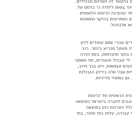
ם בהקשר זה ושניהם מבהילים.
בדיקה שנערכה בקרב הרוגי תאונות דרכים בשנים 2000 עד 2004 לימדה כי בדמם של
חר שהציגה הרשות הלאומית
 האחרונות בהיקף התאונות
ו אלכוהול.
רים שהרי אתם עומדים לדון
 משקל מכריע ביותר. רוב
 בוקר מוקדמות, בעת חזרה
לי שבגיל הנעורים, ומי מאתנו
שים עצמאות, ויש בכך חיוב,
ות אבל אלה בדיוק הגבולות
גם כמתווי מדיניות.
ענית הראשית של הרשות
הנגרם לחברה בישראל כתוצאה
בשנה. זה כולל הערכות נזק כתוצאה
 עבודה, עלות בתי סוהר, בתי