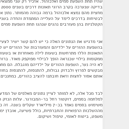
שהיו תחת השפעת סמים ואלכוהול. אזכיר רק שני ממצאי
מחצית מהם נמצא אלכוהול ברמה גבוהה מהמותר. נתון א
לבטיחות בדרכים לימד על העלייה המתמדת והחדה בשנים
הקטלניות בהן מעורבים נהגים שנהגו תחת השפעת סמים א
אני מדגיש את הנתונים האלה כי יש להם קשר ישיר לצעי
בהשפעת ההורים על ילדיהם והמעורבות של ההורים יש לה
התאונות הללו מתרחשות בשעות לילה מאוחרות או בשעות
ממקומות בילוי שכנראה הופך לבילוי מפוקפק מאוד. ברור 
לא היה נער, השפעת ההורים על ילדיהם מוגבלת. הם מחפ
מבקשים לפרוץ ולבדוק גבולות, להתנסות, להתנסות בחווי
אותם אסור לחצות וזאת חובתנו להציב כהורים, כמחנכים, 
לבד מכל אלה, לא למותר לציין נתונים מאלפים של המד
למלחמה בסמים, דוקטור רחל בר-המבורגר. עלות הנזק 
משימוש בסמים נאמד בכ-7 מיליארד שקלים 
מההשלכות הרפואיות והחברתיות, כולל פשיעה, אובדן ימי
משפט, ביטוח לאומי, טיפול ושיקום.