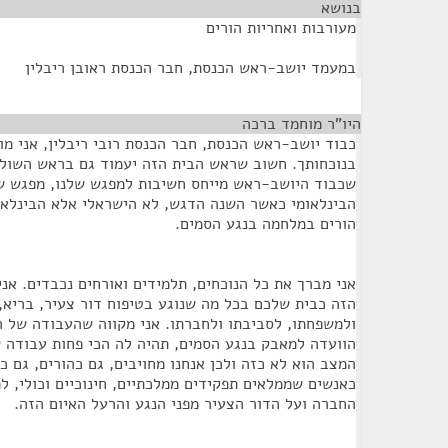
בנושא
¶
מעורבות ואחריות הורים
במעמד יושב-ראש הכנסת, חבר הכנסת ראובן ריבלין
היו"ר מוחמד ברכה
¶
כבוד יושב-ראש הכנסת, חבר הכנסת רובי ריבלין, אני מ
בנוכחותך. חשוב שראש הבית הזה יעמוד גם בראש השולח
שכבוד היושב-ראש מייחס חשיבות למפגש שלנו, מפגש שמ
הבינלאומי כאשר השנה הדגש, לא הישראלי אלא הבינלאומ
הורים במלחמה בנגע הסמים.
אני מברך את כל הנוכחים, תלמידים ואורחים נכבדים. אנ
הזה כבית שלכם בכל מה שנוגע בטיפוח דור צעיר, בריא, 
ולמשפחתו, לסביבתו ולחברתו. אני מקווה שהעבודה של 
הוועדה למאבק בנגע הסמים, תהיה לה הכי פחות עבודה
המצב הוא לא כזה ולכן אנחנו מחויבים, גם כהורים, גם כא
כאנשים שממלאים תפקידים ממלכתיים, חינוכיים וכולי, ל
החברה ועל הדור הצעיר מפני הנגע והרעל האיום הזה.