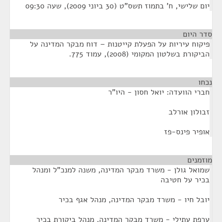
יום שלישי, ח' בתמוז תשס"ט (30 ביוני 2009), שעה 09:30
סדר היום
פיקוח עיריות על הפעלת קייטנות – דוח מבקר המדינה על
הביקורת בשלטון המקומי (2008), עמוד 775.
נכחו
¶
חברי הוועדה: יואל חסון - היו"ר
זבולון אורלב
אופיר פינס-פז
מוזמנים
¶
שמואל גולן - משרד מבקר המדינה, משנה למנכ"ל ומנהל
בכיר על חטיבה
יובל חיו - משרד מבקר המדינה, מנהל אגף בכיר
ערפת עתילי - משרד מבקר המדינה, מנהל ביקורת בכיר