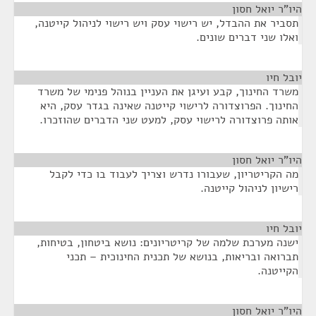
היו"ר יואל חסון
¶
תסביר את ההבדל, יש רישוי עסק ויש רישוי לניהול קייטנה,
ואלו שני דברים שונים.
יובל חיו
¶
משרד החינוך, קבע ועיגן את העניין בנוהל פנימי של משרד
החינוך. הפרוצדורה לרישוי קייטנה שאינה בגדר עסק, היא
אותה פרוצדורה לרישוי עסק, למעט שני הדברים שהוזכרו.
היו"ר יואל חסון
¶
מה הקריטריון, שעבורו נדרש וצריך לעבוד בו כדי לקבל
רישיון לניהול קייטנה.
יובל חיו
¶
ישנה מערכת שלמה של קריטריונים: נושא ביטחון, בטיחות,
תברואה ובריאות, בנושא של תכנית החינוכית – תכני
הקייטנה.
היו"ר יואל חסון
¶