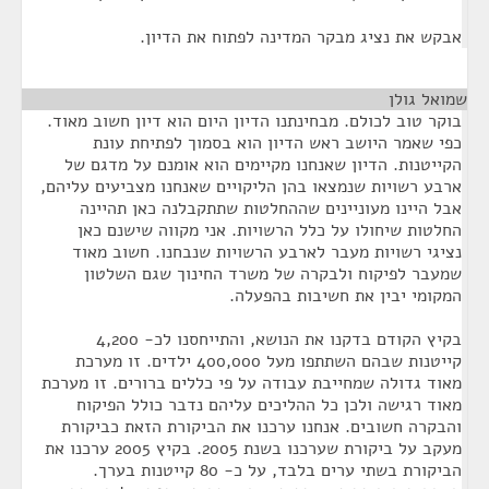
אבקש את נציג מבקר המדינה לפתוח את הדיון.
שמואל גולן
¶
בוקר טוב לכולם. מבחינתנו הדיון היום הוא דיון חשוב מאוד.
כפי שאמר היושב ראש הדיון הוא בסמוך לפתיחת עונת
הקייטנות. הדיון שאנחנו מקיימים הוא אומנם על מדגם של
ארבע רשויות שנמצאו בהן הליקויים שאנחנו מצביעים עליהם,
אבל היינו מעוניינים שההחלטות שתתקבלנה כאן תהיינה
החלטות שיחולו על כלל הרשויות. אני מקווה שישנם כאן
נציגי רשויות מעבר לארבע הרשויות שנבחנו. חשוב מאוד
שמעבר לפיקוח ולבקרה של משרד החינוך שגם השלטון
המקומי יבין את חשיבות בהפעלה.
בקיץ הקודם בדקנו את הנושא, והתייחסנו לכ- 4,200
קייטנות שבהם השתתפו מעל 400,000 ילדים. זו מערכת
מאוד גדולה שמחייבת עבודה על פי כללים ברורים. זו מערכת
מאוד רגישה ולכן כל ההליכים עליהם נדבר כולל הפיקוח
והבקרה חשובים. אנחנו ערכנו את הביקורת הזאת כביקורת
מעקב על ביקורת שערכנו בשנת 2005. בקיץ 2005 ערכנו את
הביקורת בשתי ערים בלבד, על כ- 80 קייטנות בערך.