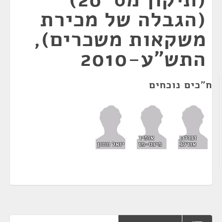
(הגבלה של מכירת
משקאות משכרים),
התש"ע-2010
ח"כים נוכחים
זבולון
אופיר
אורלב
פינס-פז
יואל חסון