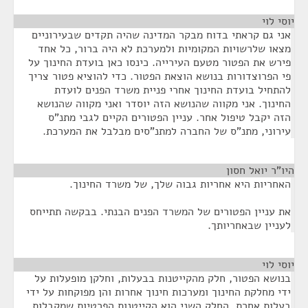
יוסי לוי
¶
אני גם קראתי בדוח מבקר המדינה שהיה תקדים שבעירוניים
מצאו שלרשויות המקומיות ולמערכת לא היה ברור, כל אחד
פירש את הפטור מטעם העירייה. כינסו כאן בועדת החינוך על
פי הפרוצדורות בנושא הוצאת הפטור. כדי להוציא פטור צריך
להתחיל בועדת החינוך אחרי פניית משרד הפנים לועדת
החינוך. אני מקווה שהנושא הזה יוסדר ואני מקווה שהנושא
הזה יקבל טיפול אחר. עניין הפטורים הקיים לגבי מתנ"ס
עירוני, מתנ"ס של החברה למתנ"סים מבלבל את המערכת.
היו"ר יואל חסון
¶
האחריות היא אחריות גבוה שלך, של משרד החינוך.
את עניין הפטורים של המשרד הפנים הבנתי. בבקשה תתייחס
לעניין שבאחריותך.
יוסי לוי
¶
בנושא הפטור, חלק מהקייטנות בבעלות, וחלקן מופעלות על
ידי מחלקת החינוך ומערכות חינוך אחרות והן מפוקחות על ידי
בעלות אחרת. החלק השני הוא הקייטנות הפרטיות שמקבלות