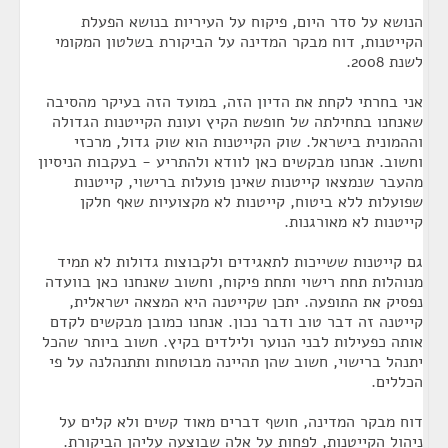
הנושא על סדר היום, פיקוח על העיריות בנושא הפעלת
הקייטנות, דוח מבקר המדינה על הביקורת בשלטון המקומי
לשנת 2008.
אני בחרתי לקחת את הדיון הזה, במועד הזה בעיקר מהסיבה
שאנחנו בתחילתה של חופשת הקיץ ועונת הקייטנות הגדולה
וההמונית בישראל. שוק הקייטנות הוא שוק גדול, מרכזי
וחשוב. אנחנו מבקשים כאן לוודא ולהתריע - בעקבות הניסיון
מהעבר שנמצאו קייטנות שאינן פועלות ברישוי, קייטנות
שפועלות ללא ביטוח, קייטנות לא מקצועיות שאף חלקן
קייטנות לא מאורגנות.
גם קייטנות ששייכות לתאגידים ולקבוצות גדולות לא תמיד
מנוהלות תחת רישוי ותחת פיקוח, וחשוב שאנחנו כאן בוועדה
נפסיק את התופעה. יתכן שקייטנה היא המצאה ישראלית,
קייטנה זה דבר טוב ודבר נכון. אנחנו כמובן מבקשים לקדם
אותה כפעילות לבני הנוער ולילדים בקיץ. חשוב ביותר שהכל
יתנהל ברישוי, חשוב שהן תהיינה מבוטחות ותתנהלנה על פי
הכללים.
דוח מבקר המדינה, חושף דברים מאוד קשים ולא קלים על
ניהול הקייטנות, לפחות על אלה שבוצעה עליהן הביקורת.