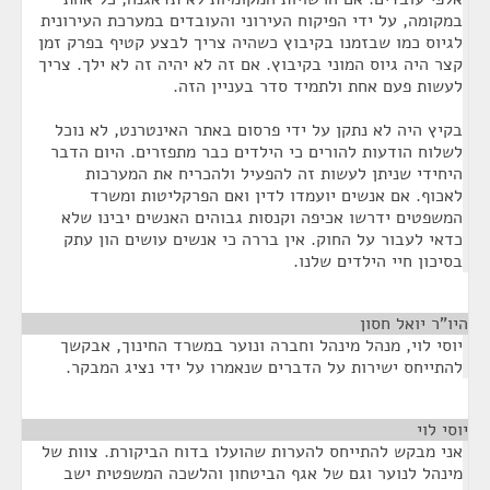
במקומה, על ידי הפיקוח העירוני והעובדים במערכת העירונית
לגיוס כמו שבזמנו בקיבוץ כשהיה צריך לבצע קטיף בפרק זמן
קצר היה גיוס המוני בקיבוץ. אם זה לא יהיה זה לא ילך. צריך
לעשות פעם אחת ולתמיד סדר בעניין הזה.
בקיץ היה לא נתקן על ידי פרסום באתר האינטרנט, לא נוכל
לשלוח הודעות להורים כי הילדים כבר מתפזרים. היום הדבר
היחידי שניתן לעשות זה להפעיל ולהכריח את המערכות
לאכוף. אם אנשים יועמדו לדין ואם הפרקליטות ומשרד
המשפטים ידרשו אכיפה וקנסות גבוהים האנשים יבינו שלא
כדאי לעבור על החוק. אין בררה כי אנשים עושים הון עתק
בסיכון חיי הילדים שלנו.
היו"ר יואל חסון
¶
יוסי לוי, מנהל מינהל וחברה ונוער במשרד החינוך, אבקשך
להתייחס ישירות על הדברים שנאמרו על ידי נציג המבקר.
יוסי לוי
¶
אני מבקש להתייחס להערות שהועלו בדוח הביקורת. צוות של
מינהל לנוער וגם של אגף הביטחון והלשכה המשפטית ישב