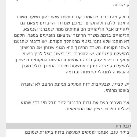
קייטנות.
בחלק מהדברים שנאמרו קודם חשנו שיש רצון מטעם משרד
החינוך ללכת ולהתקדם. כמובן שמדרך הדברים מצאנו גם
ליקויים אבל הליקויים הם פחותים ממה שסברנו שנמצא.
הליקויים ברמת משרד החינוך שמצאנו מופיעים בספר. חלקם
לא תוקנו אלא נתנו ביטוי מהמהלך הקודם. יש לזכור שהגענו
בשתי תקופות. משרד החינוך הוא הגוף שנותן את הרישיון
להפעלת קייטנות. יש להפריד בין רישוי רגיל לבין רישוי
עסקים. רישוי עסקים זה באמצעות הרשות המקומית ורישיון
להפעלת קייטנה ניתן באמצעות משרד החינוך כולל מערך
ההכשרה למנהלי קייטנות וכדומה.
יש לציין, שבעקבות דוח המעקב תמונת המצב לא שופרה
באופן מהותי.
אני מעביר כעת את זכות הדיבור למר יובל חיו כדי שהוא
ישלים ויפרט ויציין את הממצאים.
יובל חיו
¶
בוקר טוב. אנחנו עוסקים למעשה בדוח ביקורת שסוכם