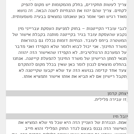
צריך לעשות תחקירים, בחלק מהמקומות יש מקום להפיק
לקחים. צריך שהם יהוו את ההנחיות לשנה הבאה. זה נושא
מאוד רגיש ואני אומר כאן שאנחנו נמצאים בבעיה משמעותית.
לגבי עובדי הקייטנות – בחוק למניעת העסקת עברייני מין
נקבע שהעסקת עובד בגיר בקייטנה מותנה בקבלת אישור של
המשטרה ביחס לעובד. הנחיות דומות נכללו גם בהוראות
משרד החינוך. אני יכול לבוא ולומר שלא הקפידו ואני מדבר
על המערכת הרגולטיבית. לא הקפידו שהאישור הזה יהווה
תנאי למתן הרישיון של משרד החינוך להפעלת קייטנה. אנחנו
בהחלט מוצאים לנכון לומר כאן שאין בכלל מקום להתקדם
צעד אחד קדימה בנושא הזה עד שלא יקבעו שקייטנה לא
תקבל רישיון אם לא תביא את אותו אישור ותמציא אותו.
יצחק קדמן
¶
זו עבירה פלילית.
יובל חיו
¶
אמת. הנגזרת של העניין הזה היא שכל מי שלא המציא את
האישור הזה נכנס בעצם לגדר החוק הפלילי והוא חייב