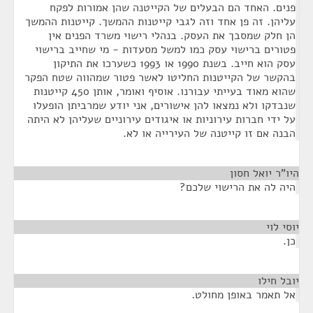
פנים. האחד הם הבעלים של הקייטנה שהן אמורות לפקח
עליהן. זה פן אחד וזה לגבי קייטנות ההמשך. קייטנות ההמשך
הן חלק שמסבך את העסק. בנהלי רישוי משרד הפנים אין
פטורים ברישוי עסק כמו למשל מסעדות - מי שחייב ברישוי
עסק הוא חייב. בשנת 1990 או 1993 כשערכו את התיקון
בהקשר של הקייטנות החליטו לאשר פטור שמהווה שטח הפקר
שהוא מאוד בעייתי עבורנו. אוסיף ואומר, אותן 450 קייטנות
שנבדקו ולא נמצאו להן אישורים, אני יודע שמרביתן הופעלו
על ידי חברות עירוניות או איגודים עירוניים שעליהן לא היתה
הבנה אם זו קייטנה של העירייה או לא.
היו"ר יואל חסון
¶
היה לה את הרישוי שלכם?
יוסי לוי
¶
כן.
יובל חילו
¶
אל תאמר באופן מחולט.