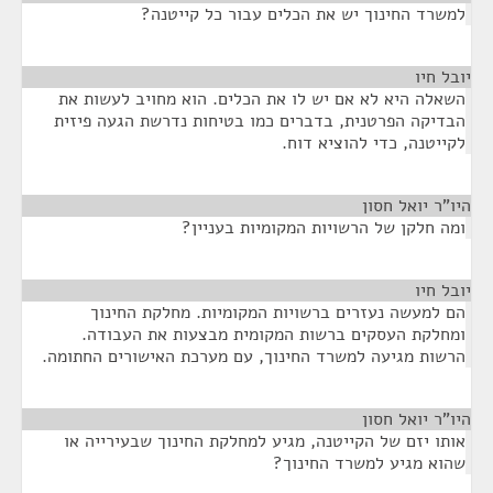
למשרד החינוך יש את הכלים עבור כל קייטנה?
יובל חיו
¶
השאלה היא לא אם יש לו את הכלים. הוא מחויב לעשות את
הבדיקה הפרטנית, בדברים כמו בטיחות נדרשת הגעה פיזית
לקייטנה, כדי להוציא דוח.
היו"ר יואל חסון
¶
ומה חלקן של הרשויות המקומיות בעניין?
יובל חיו
¶
הם למעשה נעזרים ברשויות המקומיות. מחלקת החינוך
ומחלקת העסקים ברשות המקומית מבצעות את העבודה.
הרשות מגיעה למשרד החינוך, עם מערכת האישורים החתומה.
היו"ר יואל חסון
¶
אותו יזם של הקייטנה, מגיע למחלקת החינוך שבעירייה או
שהוא מגיע למשרד החינוך?