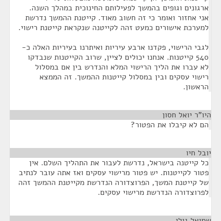
ארגונים וגופים בהמשך לפעילותם החינוכית במהלך השנה.
אני אחזור ואומר כי זה חשוב מאוד. קייטנת ההמשך נדרשת
למערכת אישורים כמעט זהה לקייטנה שנקראת קייטנת רישוי.
לגבי הרישוי, פקדנו ארבע עיריות ואיתרנו בעיריות האלה כ-
540 קייטנות. אנחנו יכולים לציין, שרוב הקייטנות שנבדקו
לא עברו את הליך הרישוי המלא והנדרש בין אם במסלול
רישוי עסקים ובין במסלול קייטנות ההמשך. זה הממצא
הראשון.
היו"ר יואל חסון
¶
הם לא קיבלו את הפטור?
יובל חיו
¶
כל קייטנה בישראל, נדרשת לעבור את התהליך השלם. אין
פטור לקייטנות. יש פטור מרישוי עסקים ואז אתה עובר לנתיב
של קייטנת המשך, הפרוצדורה הנדרשת מקייטנת ההמשך זהה
לפרוצדורה הנדרשת מרישוי עסקים.
שמואל גולן
¶