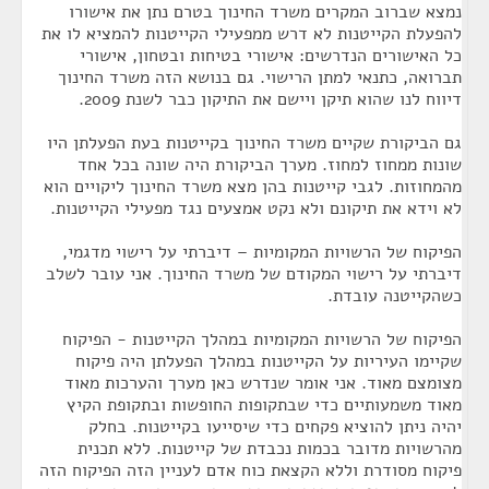
נמצא שברוב המקרים משרד החינוך בטרם נתן את אישורו
להפעלת הקייטנות לא דרש ממפעילי הקייטנות להמציא לו את
כל האישורים הנדרשים: אישורי בטיחות ובטחון, אישורי
תברואה, כתנאי למתן הרישוי. גם בנושא הזה משרד החינוך
דיווח לנו שהוא תיקן ויישם את התיקון כבר לשנת 2009.
גם הביקורת שקיים משרד החינוך בקייטנות בעת הפעלתן היו
שונות ממחוז למחוז. מערך הביקורת היה שונה בכל אחד
מהמחוזות. לגבי קייטנות בהן מצא משרד החינוך ליקויים הוא
לא וידא את תיקונם ולא נקט אמצעים נגד מפעילי הקייטנות.
הפיקוח של הרשויות המקומיות – דיברתי על רישוי מדגמי,
דיברתי על רישוי המקודם של משרד החינוך. אני עובר לשלב
כשהקייטנה עובדת.
הפיקוח של הרשויות המקומיות במהלך הקייטנות - הפיקוח
שקיימו העיריות על הקייטנות במהלך הפעלתן היה פיקוח
מצומצם מאוד. אני אומר שנדרש כאן מערך והערכות מאוד
מאוד משמעותיים כדי שבתקופות החופשות ובתקופת הקיץ
יהיה ניתן להוציא פקחים כדי שיסייעו בקייטנות. בחלק
מהרשויות מדובר בכמות נכבדת של קייטנות. ללא תכנית
פיקוח מסודרת וללא הקצאת כוח אדם לעניין הזה הפיקוח הזה