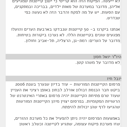
לא ייעשה. הפיקוח הזה הוא קריטי כי ישנן קייטנות שמגיעים
אליהן, מדובר במערכת של מאות ילדים, בבריכה ובמתקנים,
עם הסעות. יש על מה לפקח והדבר הזה לא נעשה כפי
שנדרש.
אנחנו ביקרנו ב- 50 קייטנות שנבדקו בארבעת הערים והועלו
מפגעים שונים בקייטנות הללו. לא נערכו ביקורות בטיחות.
מדובר על הערים: רמת-גן, הרצליה, תל-אביב וחולון.
היו"ר יואל חסון
¶
לא מדובר על משהו קטן.
יובל חיו
¶
פרסום הקייטנות המורשות – עוד בדיון שנערך בשנת 2006
ביקש חבר הכנסת זבולון אורלב לבחון באופן רציני את העניין
שעוד טרם פתיחת הקייטנות יהיה פרסום באתרי האינטרנט של
הרשויות המקומיות. בפרסום יצוין מיהן הקייטנות המורשות
שהגיעו לרף שהן יכולות להיפתח.
באמצעות הפרסום יהיה ניתן להפעיל את כל מערכת ההורים,
שזו מערכת פיקוח עצומה, שתגיע לקייטנה וכשלב ראשון