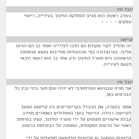
יובל חיו
¶
בשלב ראשון הוא מגיע למחלקת החינוך בעירייה, רישוי
עסקים - - - -
קריאה
¶
זה תהליך לקוי שקודם הם הלכו לעירייה ואחר כך הם הגיעו
אלינו. בפרוצדורה כפי שההנחיות מחייבות נמצא שהתחנה
הראשונה היא משרד החינוך ורק אחר כך הוא רשאי וזכאי
לגשת לעירייה.
יובל חיו
¶
אני מניח שבנושא הנורמטיבי לא יהיה שום פער ביני ובין כל
הגורמים כאן.
אומר בקצרה, את ההבדל בקריטריונים בין קייטנת המשך
לקייטנה רגילה. הרישוי בשני המסלולים האמורים מחייב
קבלת אישורים חתומים על ידי משרד החינוך, קצין בטיחות
ראשי של הרשות המקומית, הממונה על הבטיחות ברשות.
קייטנות ההמשך הן קייטנות שלמעשה מופעלות על ידי