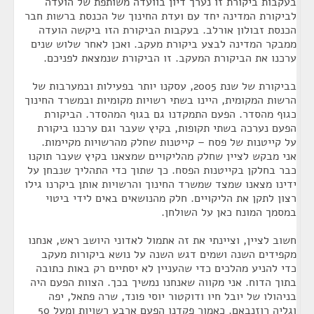
בעקבות ביקורת זו נערך דיון בוועדה משותפת של הועדה
לביקורת המדינה יחד עם ועדת החינוך של הכנסת ברשות חבר
הכנסת זבולון אורלב. בעקבות הביקורת הזו ביקשה הועדה
ממבקר המדינה לבצע ביקורת מעקב. ואכן לאחר שלוש שנים
ערכנו את הביקורת המעקב. זו הביקורת שנמצאת לפניכם.
בביקורת של שנת 2005, עסקנו יותר בפעילות ובמערבות של
הרשות המקומית, היינו בשתי רשויות מקומיות ובמשרד החינוך
כגוף מהסדר. הפעם התמקדנו גם בגוף המהסדר. הביקורת
הפעם נערכה בשתי תקופות, בקיץ שעבר וגם ערכנו ביקורת
על קייטנות של פסח – קייטנות שחלק מהרשויות מקיימות.
אני מבקש לציין שחלק מהליקויים שמצאנו בקיץ שעבר תוקנו
כבר בחלקן בקייטנות הפסח. כך שתוך כדי התהליך שנבחן על
ידינו מצאנו שמצד שמשרד החינוך והרשויות אותן ביקרנו גילו
רצון לתקן את הליקויים. חלק מהנושאים באים לידי ביטוי
במסמך המונח כאן על השולחן.
חשוב לציין, וציינתי את זה אתמול לאדוני היושב ראש, אנחנו
מקפידים השנה ושמים דגש השנה על נושא ביקורות מעקב
כדי להניע מהלכים כדי שהעניין לא יסתיים רק באות כתובה
בתוך הדוח. אני מקווה שאנחנו נמשיך בכך. הצוות הפעם היה
בניהולו של יובל חיו ודוקטור יוסי פונד, שרה פתאל, יפה
וגליה רוזנבאם. כאמור פקדנו הפעם ארבע רשויות ומעל 50