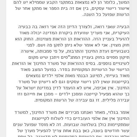
המשך, כלומר הן לא נמצאות במתקני הקבע שממילא יש להם
אישור רישוי עסקים, בין אם זה בית הספר או מתקן אחר של
הרשות שפועל כל השנה.
הבעיה שאני רואה, ולצורך הדיון הזה אני רואה בה כבעיה
העיקרית, אני מעריך שוועדת ביקורת המדינה יכולה מאוד
להועיל בעניין הזה. ההוראות הן הוראות מצוינות. החוק הוא
חוק מצוין. אני לא אומר שלא ניתן לתקן פה ושם. לפני
כשבועיים ועדת החינוך והתרבות, על פי סמכותה, אישרה
תיקון מסוים בחוק בעניין המתנ"סים ויתכן שיש מקום
לשינויים נוספים. בסיס ההוראות של משרד החינוך או הוראות
הרישוי של הרשויות המקומיות בסדר. בפועל המצב מאוד
מאוד בעייתי, למיטב הבנתי מאות אלפי ילדים נמצאים
בקייטנות שאין להן רישוי עסקים וגם לא רישיון של משרד
החינוך. אין אכיפה, איש לא הועמד לדין במדינת ישראל על
כך שהוא מפעיל קייטנה ומסכן ילדים - מסכן את חייהם וזו
עבירה פלילית. זו גם עבירה של הרשות המקומית.
אומר בגלוי, מאחר ואנחנו מכירים את משרד החינוך, למשרד
החינוך אין את אלפי העובדים כדי לשלוח לקייטנות
שמתקיימות כולן בשלושה שבועות. זה לא מוסד שפועל שנים
עשר חודשים בשנה, כאן בבת אחת צריך להפעיל מערך של
אלפי עובדים. אם הרשויות המקומיות לא תדאגנה, כל אחת