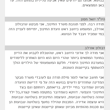
בנושא. אנחנו גם יודעים שאין אכיפה פלילית בתחום הזה. עד
כאן הממצאים.
היו"ר יואל חסון
¶
תודה רבה. לפני תגובת משרד החינוך, אני מבקש שזבולון
אורלב, המשמש כיושב ראש וועדת החינוך, יתייחס לעניין הזה
כמי שמכיר ועבד על הנושא.
זבולון אורלב
¶
אני מודה לך אדוני היושב ראש, שהשכלת לקבוע את הדיון
במועד המתאים ביותר שהרי היום הוא היום האחרון ללימודים
במערכת החינוך היסודי. חלקם המשמעותי של הילדים הולך
להשתתף בקייטנות השונות.
אני חושב שראוי לומר מילת תודה גם לעובדי משרד מבקר
המדינה שחוזרים ודשים בנושא הזה על פי דרישת הוועדה
מכיוון שמדובר בחיי ילדים, בריאותם, רווחתם וגם בצד
החינוכי והנפשי. דווקא כשמדובר בתקופה מאוד קצרה,כל ילד
שוהה כשלושה שבועות, העוצמה החינוכית בשלושה שבועות
היא עוצמה אדירה. הסכנות שהילד נחשף בשלושה שבועות הן
גם סכנות מהותיות מכיוון שאותן קייטנות שאינן קייטנות