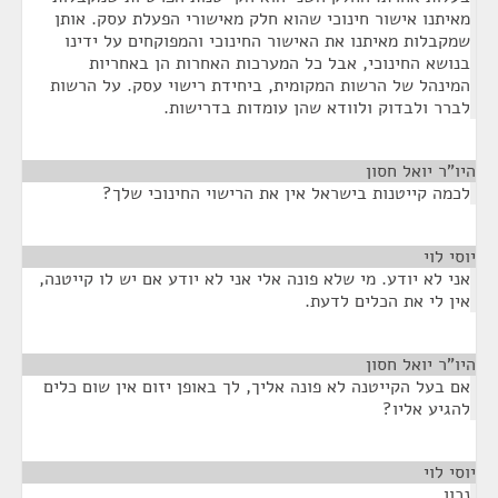
מאיתנו אישור חינוכי שהוא חלק מאישורי הפעלת עסק. אותן
שמקבלות מאיתנו את האישור החינוכי והמפוקחים על ידינו
בנושא החינוכי, אבל כל המערכות האחרות הן באחריות
המינהל של הרשות המקומית, ביחידת רישוי עסק. על הרשות
לברר ולבדוק ולוודא שהן עומדות בדרישות.
היו"ר יואל חסון
¶
לכמה קייטנות בישראל אין את הרישוי החינוכי שלך?
יוסי לוי
¶
אני לא יודע. מי שלא פונה אלי אני לא יודע אם יש לו קייטנה,
אין לי את הכלים לדעת.
היו"ר יואל חסון
¶
אם בעל הקייטנה לא פונה אליך, לך באופן יזום אין שום כלים
להגיע אליו?
יוסי לוי
¶
נכון.