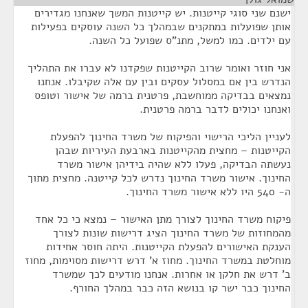
ישנם שני סוגי קייטנות. יש קייטנות המשך שאנחנו מגדירים
אותן שפועלות במתקנים שבמהלך כל השנה עוסקים בפעילות
עם ילדים. כמו למשל, מתנ"ס שפועל כל השנה.
אני חוזר ואומר שרוב הקייטנות שפקדנו לא עברו את התהליך
הנדרש בין אם במסלול עסקים ובין עם אלה שקיבלו. אנחנו
נמצאים בבדיקה ממוחשבת, פרטנית ברמה של אישור וטופס
ואנחנו יכולים לדבר ברמה פרטנית.
לעניין הליכי הרישוי והפיקוח של משרד החינוך להפעלת
הקייטנות – מחצית מהקייטנות בארבעת העיריות שבהן
נעשתה הבדיקה, פעלו ללא שהיה בידיהן אישור משרד
החינוך. אישור משרד החינוך נדרש לכל קייטנה. מחצית מתוך
ה- 540 היו ללא אישור משרד החינוך.
פיקוח משרד החינוך לצורך מתן האישור – נמצא כי כל אחד
מהמחוזות של משרד החינוך הציג דרישות שונות לצורך
הענקת האישורים להפעלת הקייטנות. היתה חוסר אחידות
מוחלטת במשרד החינוך. מחוז א' דרש דרישות מסוימות, מחוז
ב' דרש את חלקן או אחרות. אנחנו מודעים לכך שמשרד
החינוך כבר ישר קו בנושא הזה כבר במהלך החורף.