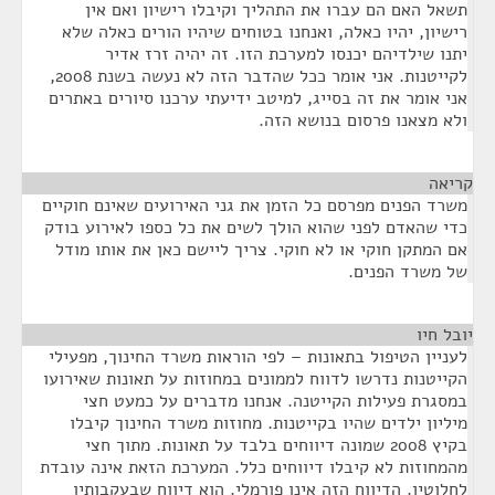
תשאל האם הם עברו את התהליך וקיבלו רישיון ואם אין
רישיון, יהיו כאלה, ואנחנו בטוחים שיהיו הורים כאלה שלא
יתנו שילדיהם יכנסו למערכת הזו. זה יהיה זרז אדיר
לקייטנות. אני אומר ככל שהדבר הזה לא נעשה בשנת 2008,
אני אומר את זה בסייג, למיטב ידיעתי ערכנו סיורים באתרים
ולא מצאנו פרסום בנושא הזה.
קריאה
¶
משרד הפנים מפרסם כל הזמן את גני האירועים שאינם חוקיים
כדי שהאדם לפני שהוא הולך לשים את כל כספו לאירוע בודק
אם המתקן חוקי או לא חוקי. צריך ליישם כאן את אותו מודל
של משרד הפנים.
יובל חיו
¶
לעניין הטיפול בתאונות – לפי הוראות משרד החינוך, מפעילי
הקייטנות נדרשו לדווח לממונים במחוזות על תאונות שאירועו
במסגרת פעילות הקייטנה. אנחנו מדברים על כמעט חצי
מיליון ילדים שהיו בקייטנות. מחוזות משרד החינוך קיבלו
בקיץ 2008 שמונה דיווחים בלבד על תאונות. מתוך חצי
מהמחוזות לא קיבלו דיווחים כלל. המערכת הזאת אינה עובדת
לחלוטין. הדיווח הזה אינו פורמלי. הוא דיווח שבעקבותיו