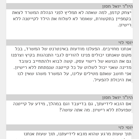
היו"ר יואל חסון
¶
יצחק קדמן, למה שאתה לא תמליץ לפני הנהלת המשרד לצאת
בקמפיין בתקשורת, שאומר לא לשלוח את הילד לקייטנה ללא
רישיון.
יוסי לוי
¶
אנחנו מחויבים. הפעלנו מודעות באינטרנט של המשרד, בכל
מקום שאנחנו יכולים פנינו להורים לגבי התנהגות בקיץ וצרפנו
גם את הנושא של רישוי עסק. קשה לבוא ולהתחייב כעובד
מדינה שאני יכול לשלוט על כל קייטנה שנפתחת ללא רישיון.
אני חושב שאתם מטילים עלינו, על המשרד משהו שאין לנו
את היכולת להפעיל.
היו"ר יואל חסון
¶
אם הובא לידיעתך, גם בדיעבד וגם במהלך, מידע על קייטנה
שפועלת ללא רישיון. מה אתה עושה?
יוסי לוי
¶
תוך שעות מרגע שהוא מובא לידיעתנו, תוך שעות אנחנו