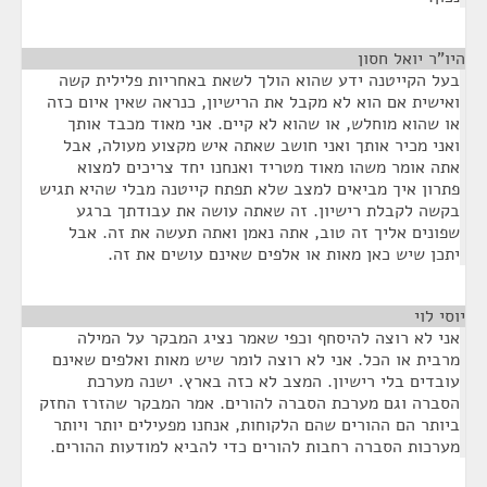
היו"ר יואל חסון
¶
בעל הקייטנה ידע שהוא הולך לשאת באחריות פלילית קשה
ואישית אם הוא לא מקבל את הרישיון, כנראה שאין איום כזה
או שהוא מוחלש, או שהוא לא קיים. אני מאוד מכבד אותך
ואני מכיר אותך ואני חושב שאתה איש מקצוע מעולה, אבל
אתה אומר משהו מאוד מטריד ואנחנו יחד צריכים למצוא
פתרון איך מביאים למצב שלא תפתח קייטנה מבלי שהיא תגיש
בקשה לקבלת רישיון. זה שאתה עושה את עבודתך ברגע
שפונים אליך זה טוב, אתה נאמן ואתה תעשה את זה. אבל
יתכן שיש כאן מאות או אלפים שאינם עושים את זה.
יוסי לוי
¶
אני לא רוצה להיסחף וכפי שאמר נציג המבקר על המילה
מרבית או הכל. אני לא רוצה לומר שיש מאות ואלפים שאינם
עובדים בלי רישיון. המצב לא כזה בארץ. ישנה מערכת
הסברה וגם מערכת הסברה להורים. אמר המבקר שהזרז החזק
ביותר הם ההורים שהם הלקוחות, אנחנו מפעילים יותר ויותר
מערכות הסברה רחבות להורים כדי להביא למודעות ההורים.