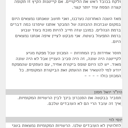
ולקח בכובד ראש את הליקויים. אם קייטנות הקיץ זו תקופה
קצרה הפסח עוד יותר קצר.
מאז השנה האחרונה נערכנו, ואני חושב שאנחנו נמצאים היום
במקום שבזכות ההכוונה של המבקר אותנו שיפרנו כמה דברים
ברמת הנהלים. כמובן שזה חייב להיות מוכח בעוד שבוע
ברמת התפעול בשטח. אני מבקש לציין איפה אנחנו נמצאים
היום.
חוסר אחידות בין המחוזות – המכוון שכל מפקח מגיע
לקייטנה היה שונה, זה היה סביב העניין אבל לא היה שונה
מאוד. יש לנו היום טופס ביקורת אחיד, עם העתקים שהמפקח
יודע למי להשאיר את ההעתק ואת הביקורת המקומית. כל
המכוון כולו - - - -
היו"ר יואל חסון
¶
תסביר בבקשה את הסנכרון בינך לבין הרשויות המקומיות.
איך זה עובד הרי הם לא העובדים שלכם.
יוסי לוי
¶
לחלוטין לא העובדים שלנו. הרשויות המקומיות נמצאות בשני