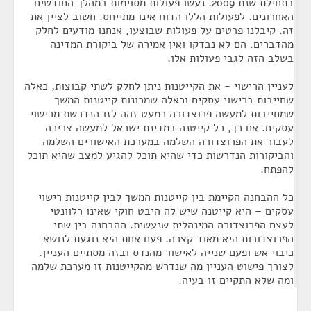
בתחילת שנת 2009. נעשו פעולות מסוימות במהלך החודשים
האחרונים. לפעולות הללו הדוח אינו מתייחס. חשוב לציין את
זה. קיבלנו פרטים על פעולות שבוצעו, אנחנו מודעים לחלק
מהדברים. הם לא נבדקו ואין אמירה של ביקורת המדינה
בשלב הזה לגבי פעולות אלו.
לעניין הרישוי - את הקייטנות ניתן לחלק לשתי קבוצות, כאלה
שחייבות ברישוי עסקים וכאלה שמכונות קייטנות המשך
שמחייבות למעשה פרוצדורה כמעט זהה לזו הנדרשת מרישוי
עסקים. אם כך, כל קייטנה במדינת ישראל למעשה צריכה
לעבור את הפרוצדורה השלמה במערכת האישורים השלמה
והביקורות הנדרשות כדי שהיא תוכל להגיע למצב שהיא תוכל
להפתח.
כל ההבחנה הקיימת בין קייטנות המשך לבין קייטנות רישוי
עסקים – היא קייטנה שיש לה היבט חוקי שאינו רלוונטי
לעצם הפרוצדורה המינהלית שנעשית. ההבחנה בין שתי
הפרוצדורות היא מאוד קצרה. פעם אחת היא נוגעת לנושא
כיבוי אש ופעם שנייה לאישור מהנדס ובזה מסתיים העניין.
לצורך פישוט העניין מה שנדרש מהקייטנות זו מערכת שלמה
ומה שלא התקיים זו בעיה.