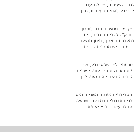
גבי הצעירים, יש לנו עוד
ר יידע להתייחס אחרת, נכון
 יקדישו מחשבה רבה לחינוך
הסביבתי, על כל שלל תחומיו. אני אומר שאם מאמץ של 100 ק"ג לגבי מבוגרים, ייתן
ק"ג, אז אני מקווה שהשקעה של 100 ק"ג במערכת החינוך, תיתן תוצאה
ם, כמובן, יש מחנכים טובים,
סכמתי. למי שלא יודע, אני
ות הסרוגות הירוקות. יושבים
 הבדיחה השחוקה הזאת. לכן
 הסביבתי והסוגיה השנייה היא
לנים הגדולים במדינת ישראל.
בכל שנה נבנים בערך כ-2,000 חדרי לימוד וכל כיתה ברוטו זה 125 מ"ר – יש פה