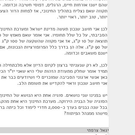
שהם ישנו אורחות חיים, הרגלים, דפוסי חשיבה וכדומה. ל
תקווה שאם נצליח בתהליך החינוכי, אז לפחות הדור הצעי
יותר, טוב יותר, ראוי יותר.
לכן אני חושב שנכון תעשה מדינת ישראל ומערכת החינוך
תוצאה של 10 
של 90 ק"ג. אלה הן בדרך כלל הפרופורציות הנכונות, א
ישנם משאבים וכדומה.
לכן, לא רק שנעניתי ברצון לקיום הדיון אלא מלכתחילה ה
תמיד אומר שחלק מתעודת הזהות שלי היא שאני יו"ר הכיפ
כאן אנשי ארגוני הסביבה שמוכרים לי ושיודעים כבר את
אני חושב שנכון וראוי להקדיש את תשומת הלב.
יש בפנינו שני נושאים. סוגיה אחת היא הנושא של החינוך
הסוגיה של הבניה הירוקה. מערכת החינוך היא אחת מהקב
מישהו ממנהל הפיתוח?
יגאל צרפתי
¶