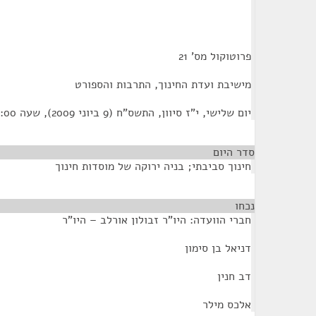
פרוטוקול מס' 21
מישיבת ועדת החינוך, התרבות והספורט
יום שלישי, י"ז סיוון, התשס"ח (9 ביוני 2009), שעה 09:00
סדר היום
חינוך סביבתי; בניה ירוקה של מוסדות חינוך
נכחו
¶
חברי הוועדה: היו”ר זבולון אורלב – היו"ר
דניאל בן סימון
דב חנין
אלכס מילר