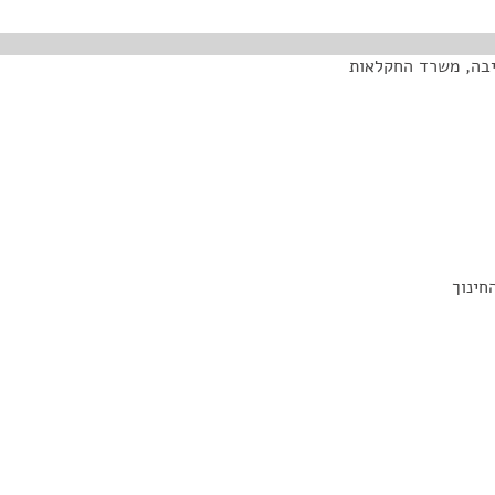
יבה, משרד החקלאות
חינוך