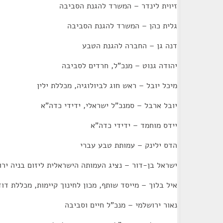
זיוית לינדר – המשרד להגנת הסביבה
גלית כהן – המשרד להגנת הסביבה
דנה גן – החברה להגנת הטבע
יהודה גנוט – מנכ"ל, חרדים לסביבה
מיכל יובל – ראש חוג לביולוגיה, מכללת ילין
יובל ארבל – סמנכ"ל ישראלי, ידידי כדה"א
יידס מוחמד – ידידי כדה"א
הדס ילינק – עמותת טבע עברי
ישראל בן-דור – נציג העמותה הישראלית ליזום בניה ירו
איל בלוך – מייסד שותף, מכון לחינוך קיימות, מכללת דוד 
נאור ירושלמי – מנכ"ל חיים וסביבה