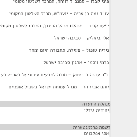
פיני קבלו – סמנכ"ל רווחה, המרכז לשלטון מקומי
עו"ד נעה בן אריה – יועמ"ש, מרכז השלטון המקומי
יפעת קריב – מנהלת מנהל החינוך, המרכז לשלטון מקומי
אלי ביאליק – סביבה ישראל
נירית טופול – פעילה, תחבורה היום ומחר
כרמי ויסמן – ארגון סביבה ישראל
ד"ר עדנה בן יצחק – מורה למדעים עירוני א' באר-שבע
יותם אביזוהר – מנהל עמותת ישראל בשביל אופניים
מנהלת הוועדה
¶
יהודית גידלי
רשמת פרלמנטארית
¶
אתי אפלבוים