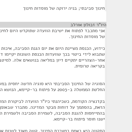
חינוך סביבתי; בניה ירוקה של מוסדות חינוך
היו”ר זבולון אורלב
¶
אני מתכבד לפתוח את ישיבת הוועדה שתוקדש היום לחינו
של מוסדות החינוך.
כידוע, הכנסת מציינת היום את יום הגנת הסביבה, איכות
שתבוא לידי ביטוי בכך שוועדות הכנסת השונות יקיימו די
אחר-הצהריים יתקיים דיון במליאה בנושאים אלה. למיטב 
בקריאה טרומית.
הסוגיה של החינוך הסביבתי היא סוגיה חדשה יחסית במע
החלטת הממשלה ב-2003 על פיתוח בר-קיימא, הנושא הזה מקבל תנופה.
בקדנציה הקודמת, כשכיהנתי כיו"ר הוועדה לביקורת המדי
הזאת, בהסתמך על דוחות מבקר המדינה. מתברר שבאופן 
בהתייחסות להגנת הסביבה, לשמירת הסביבה ולשמירת הט
ישנו חוסר פיתוח בר-קיימא.
התקווה היא באמת במערכת החינוך. קשה מאוד לשנות את