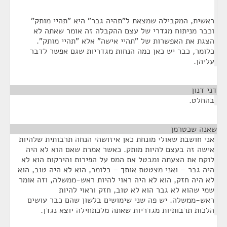
ראשית, המקבילה שמצאת ל"תהיה גבר" היא "תהיי מותק"
וכבר מניתוח מגדרי של עצם ההקבלה זה אומר שאתה לא
הצגת את האפשרות של "תהיי אישה" אלא "תהיי מותק".
כלומר, כבר יש כאן כמה הנחות מגדריות שגם אפשר לדבר
עליהן.
דני דנון
¶
בהחלט.
שאנה שכטרמן
¶
אני חושבת שאולי מונחת כאן איזושהי הנחה תרבותית שלהיות
אישה זה בעצם להיות מותק. כאשר אמרת שאם הוא לא היה
לוקח את הצעתה ומבטל את המס על הפירות והירקות הוא לא
היה גבר – ואני מצטטת אותך – כלומר, הוא לא היה טוב, הוא
לא היה חזק, הוא לא היה ראוי להיות ראש-ממשלה, וזה אומר
שמי שהוא לא גבר הוא לא טוב, חזק וראוי להיות
ראש-ממשלה. יש פה שני שימושים בלשון שהם כבר עושים
הלכות תרבותיות מגדריות שאתה מלכתחילה יוצא נגדן.