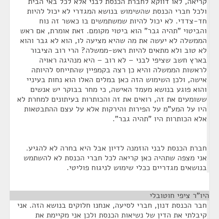
קריאה, לאו דווקא לחברת הכנסת לבני אלא לכל באי הבית
ולכל חברי הכנסת שהשימוש בנושא המגדרי לא יכול להיות
חד-צדדי. לא יכול להיות שמשתמשים בו כאשר זה נוח
והביטוי "תהיה גבר" הוא ביטוי מקומם. זאת אומרת, אם ראש
הממשלה לא יעשה את מה שהיא מציעה לו, הוא לא גבר והוא
לא טוב ולא מתאים להיות ראש-ממשלה? הרי רוב הציבור
בארץ חשב שציפי לבני – לא רוב – היא מנהיגה ראויה
לראשות הממשלה והיא כן רצה בקמפיין שהתייחס להיותה
אישה, ולכן השימוש הזה כאן במלים האלו הוא נחות בעיניי
והוא פוגע בנושא מעמד האישה, כי מחר בבוקר יש אנשים
ששומעים את זה, רואים את זה והכותרות בעיתונים למחרת לא
היו על המע"מ על הפירות והירקות אלא על עצם ההתבטאות
אלא הכותרות היו "תהיה גבר".
חברת הכנסת לבני הוזמנה לדיון אבל היא בחרה לא להגיע.
אני מצפה שתהיה כאן קריאה לכל חברי הכנסת לא להשתמש
בנושאים מגדריים ככלי שימוש לניגוח פוליטי.
היו"ר ציפי חוטובלי
¶
חבר הכנסת דנון, חברי לסיעה, אנחנו חלוקים בנושא הזה. אני
קיבלתי את הדין של נשיאות הכנסת ולכן אני מקיימת את