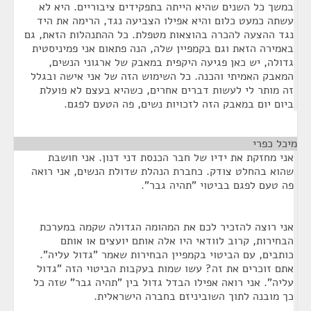
במשך כל השנים שהיא הייתה בתפקידים ציבוריים. היא לא
עשתה כמעט כלום והיא אפילו הצביעה נגד, הרימה את היד
נגד ההצעה להכרה בהוצאות מטפלת. כל ההתנהלות הזאת, גם
באמירה הזאת וגם בקמפיין שלה, הנה פתאום אני פמיניסטית
גדולה, יש כאן פגיעה היקפית במאבק של ארגוני הנשים,
המאבק האמיתי והכנה. כל השימוש הזה של אני אישה ובגלל
זה מותר לי לעשות דברים אחרים, כשהיא בעצם לא פועלת
ביום יום במאבק הזה לזכויות נשים, פה הטעם לפגם.
מיכל כפרי
¶
אני מחזקת את ידיו של חבר הכנסת דני דנון. אני חושבת
שהוא בהחלט צודק. כחברת הנהלת שדולת הנשים, אני רואה
פה טעם לפגם בביטוי "תהיה גבר".
אני רוצה להזכיר לכם את המהומה הגדולה שקמה במערכת
הבחירות, קרוב לוודאי היו אלה אותם יועצים או אותם
כותבים, עם הביטוי בקמפיין הבחירות שאמר "גדול עליה".
אתם זוכרים את זה? עשו שמות בעקבות הביטוי הזה "גדול
עליה". אני רואה אפילו הבדל גדול בין "תהיה גבר" שזה כל
כך מובנה לתוך השוביניזם בחברה הישראלית.