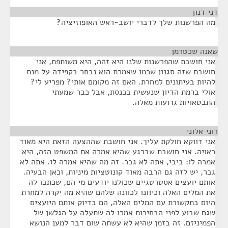
דני דנון
¶
מה הפרשנות שלך לדברי יושב-ראש האופוזיציה?
שאנה שכטרמן
¶
אני חושבת שהפרשנות שלנו היא זהה, היא משותפת, אני
חושבת שזה סגנון שכמו שאמרת הוא נבחר בקפידה על מנת
להיות בעיתונים למחרת. האם זה מקומם אותי? מפריע לי?
אולי ברמת הדיון שנעשית בכנסת, אבל כבר שמעתי
התבטאויות גרועות מאלה.
רוני אלוני
¶
אני דווקא חולקת עליך. אני חושבת שההצעה הזאת היא מאוד
ראויה. אני חושבת שברגע שהיא אמרה את המשפט הזה, היא
אמרה לו: ביבי, אתה לא גבר. זה מה שהיא אמרה לו. אתה לא
גבר, יש לזה גם הרבה מאוד קונוטציות מיניות, וכאן הבעיה.
אותם יועצים אסטרטגיים שכולנו יודעים מי הם, שכתבו לה
את המלים האלה וכיוונו לכוונה שלהם שהיא מה יקרה למחרת
היום בתקשורת עם המלים האלה, הם בדיוק אותם היועצים
שגם שבוע לפני הבחירות אמרו לה שתעלה על הגלשן של
הפמיניזם. זה בזמן שהיא לא עשתה שום דבר למען הנושא