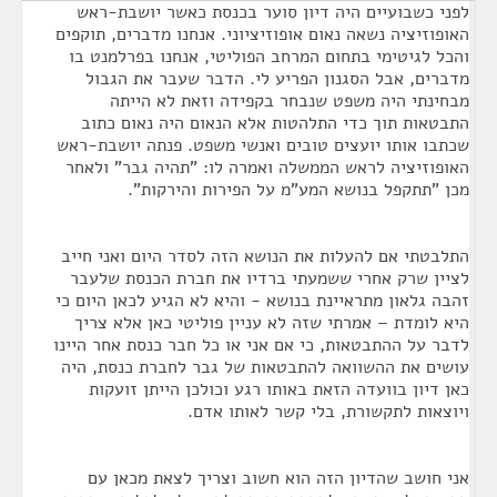
לפני כשבועיים היה דיון סוער בכנסת כאשר יושבת-ראש
האופוזיציה נשאה נאום אופוזיציוני. אנחנו מדברים, תוקפים
והכל לגיטימי בתחום המרחב הפוליטי, אנחנו בפרלמנט בו
מדברים, אבל הסגנון הפריע לי. הדבר שעבר את הגבול
מבחינתי היה משפט שנבחר בקפידה וזאת לא הייתה
התבטאות תוך כדי התלהטות אלא הנאום היה נאום כתוב
שכתבו אותו יועצים טובים ואנשי משפט. פנתה יושבת-ראש
האופוזיציה לראש הממשלה ואמרה לו: "תהיה גבר" ולאחר
מכן "תתקפל בנושא המע"מ על הפירות והירקות".
התלבטתי אם להעלות את הנושא הזה לסדר היום ואני חייב
לציין שרק אחרי ששמעתי ברדיו את חברת הכנסת שלעבר
זהבה גלאון מתראיינת בנושא - והיא לא הגיע לכאן היום כי
היא לומדת – אמרתי שזה לא עניין פוליטי כאן אלא צריך
לדבר על ההתבטאות, כי אם אני או כל חבר כנסת אחר היינו
עושים את ההשוואה להתבטאות של גבר לחברת כנסת, היה
כאן דיון בוועדה הזאת באותו רגע וכולכן הייתן זועקות
ויוצאות לתקשורת, בלי קשר לאותו אדם.
אני חושב שהדיון הזה הוא חשוב וצריך לצאת מכאן עם