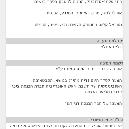
רוני אלוני-סדובניק, המטה למאבק בסחר בנשים
אורלי לוטן, מרכז המחקר והמידע, הכנסת
מוריאל קלט, מתמחה, הלשכה המשפטית, הכנסת
מנהלת הוועדה
¶
דלית אזולאי
רשמה וערכה
¶
אהובה שרון – חבר המתרגמים בע"מ
הצעה לסדר היום (דיון מהיר) בנושא: התבטאותה
השוביניסטית של יושבת-ראש האופוזיציה חברת הכנסת ציפי
לבני במליאת הכנסת
הצעתו של חבר הכנסת דני דנון
היו"ר ציפי חוטובלי
¶
אני פותחת את ישיבת הוועדה לקידום מעמד האישה. אני רוצה