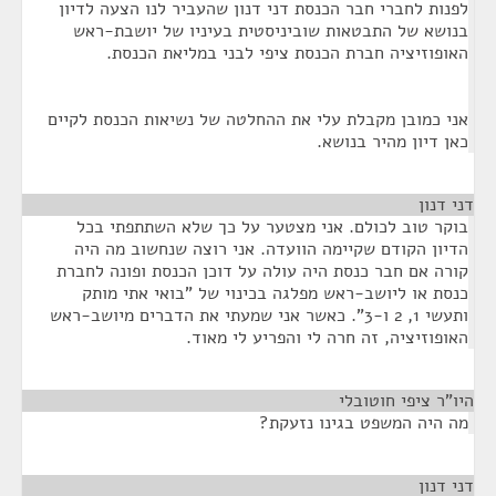
לפנות לחברי חבר הכנסת דני דנון שהעביר לנו הצעה לדיון
בנושא של התבטאות שוביניסטית בעיניו של יושבת-ראש
האופוזיציה חברת הכנסת ציפי לבני במליאת הכנסת.
אני כמובן מקבלת עלי את ההחלטה של נשיאות הכנסת לקיים
כאן דיון מהיר בנושא.
דני דנון
¶
בוקר טוב לכולם. אני מצטער על כך שלא השתתפתי בכל
הדיון הקודם שקיימה הוועדה. אני רוצה שנחשוב מה היה
קורה אם חבר כנסת היה עולה על דוכן הכנסת ופונה לחברת
כנסת או ליושב-ראש מפלגה בכינוי של "בואי אתי מותק
ותעשי 1, 2 ו-3". כאשר אני שמעתי את הדברים מיושב-ראש
האופוזיציה, זה חרה לי והפריע לי מאוד.
היו"ר ציפי חוטובלי
¶
מה היה המשפט בגינו נזעקת?
דני דנון
¶