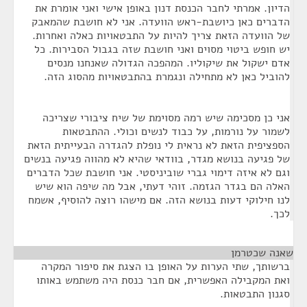
הדיון. אמרתי לחבר הכנסת דנון באופן אישי ואני אומרת את
הדברים כאן כיושבת-ראש הוועדה. אני לא חושבת שהמאבק
של הוועדה הזאת צריך להיות על התבטאויות כאלה ואחרות.
יש חופש ביטוי מסוים ואני חושבת שזה בגבול הסבירות. כל
אדם ישקול את שיקוליו. המהפכה הגדולה שאנחנו מנסים
להוביל כאן לא מתחילה ונגמרת בהתבטאויות מהסוג הזה.
אני כן מסכימה שיש רמה מסוימת של שיח ציבורי שצריכה
לשמור על נורמות, על כבוד לנשים וכולי. ההתבטאות
הספציפית הזאת לא נראית לי נופלת להגדרה הבעייתית הזאת
של פגיעה בנושא מגדר, בוודאי שהיא לא מהווה פגיעה בנשים
וגם לא איזה דימוי גברי שוביניסטי. אני חושבת שכל הדברים
האלה הם בגדר הגזמה. זוהי דעתי, אבל מה שיפה הוא שיש
לנו חילוקי דעות בנושא הזה. אם מישהו רוצה להוסיף, אשמח
לכך.
שאנה שכטרמן
¶
ברשותך, שתי הערות על האופן בו הצגת את סיפור המקרה
ואת המקבילה האפשרית, אם חבר כנסת היה משתמש באותו
סגנון התבטאות.