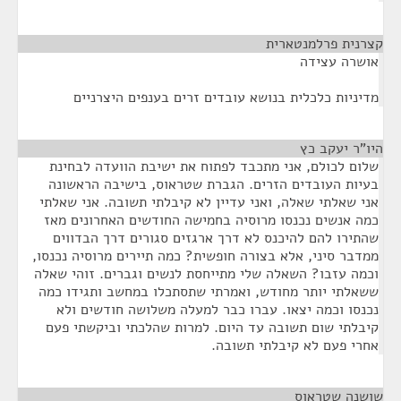
קצרנית פרלמנטארית
¶
אושרה עצידה
מדיניות כלכלית בנושא עובדים זרים בענפים היצרניים
היו"ר יעקב כץ
¶
שלום לכולם, אני מתכבד לפתוח את ישיבת הוועדה לבחינת
בעיות העובדים הזרים. הגברת שטראוס, בישיבה הראשונה
אני שאלתי שאלה, ואני עדיין לא קיבלתי תשובה. אני שאלתי
כמה אנשים נכנסו מרוסיה בחמישה החודשים האחרונים מאז
שהתירו להם להיכנס לא דרך ארגזים סגורים דרך הבדווים
ממדבר סיני, אלא בצורה חופשית? כמה תיירים מרוסיה נכנסו,
וכמה עזבו? השאלה שלי מתייחסת לנשים וגברים. זוהי שאלה
ששאלתי יותר מחודש, ואמרתי שתסתכלו במחשב ותגידו כמה
נכנסו וכמה יצאו. עברו כבר למעלה משלושה חודשים ולא
קיבלתי שום תשובה עד היום. למרות שהלכתי וביקשתי פעם
אחרי פעם לא קיבלתי תשובה.
שושנה שטראוס
¶