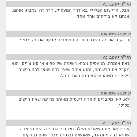
היו"ר יעקב כץ
¶
אבל, הרישום הפלילי בא דרך המעסיק, דרך זה שמביא אותם.
אנחנו לא בודקים אחד אחד.
שושנה שטראוס
¶
בודקים את זה בשגרירות. הם אמורים לדעת אם זה מזויף.
היו"ר יעקב כץ
¶
זאת אומרת, המעסיק מביא רשימה של 30 צ'אן קא צ'ייק. הוא
מקבל את הרשימה, והוא אומר שאין להם שאין להם רישום
פלילי – משהו שהוא כזה ראה וקבל.
שושנה שטראוס
¶
לא, לא. מקבלים תעודה רשמית מאותה מדינה שאין רישום
פלילי.
היו"ר יעקב כץ
¶
אני שואל את השאלות האלה משום שהמדינה היא היחידה
שהיא ככה מתנהגת, שאנשים נכנסים מבלי שהם נבדקים.