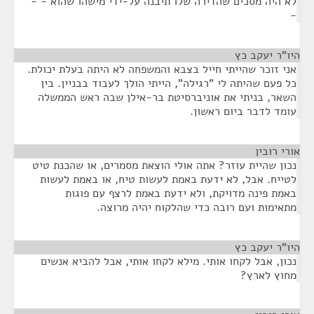
לא היה מסכים שהדירה שלו תיבנה על-ידי מישהו שהוא - -
-
היו"ר יעקב כץ
¶
אני זוכר שהייתי חייל בצבא והמשפחה לא היתה בעלת יכולת.
כל פעם שהיתה לי "רגילה", הייתי הולך לעבוד בבניין. בין
השאר, בניתי את אוניברסיטת בר-אילן שבה ראש הממשלה
עומד לדבר ביום ראשון.
אורי רובין
¶
נכון שהיית עוזר? אתה אולי הוצאת מסמרים, או שהכנת טיט
לטייח. אבל, לא ידעת באמת לעשות טיח, או באמת לעשות
באמת פינה מדויקת, ולא ידעת באמת לרצף עם פוגות
מתאימות ועם רובה כדי שהלקוח יהיה מרוצה.
היו"ר יעקב כץ
¶
נכון, אבל לקחו אותי. מילא לקחו אותי, אבל להביא אנשים
מחוץ לארץ?