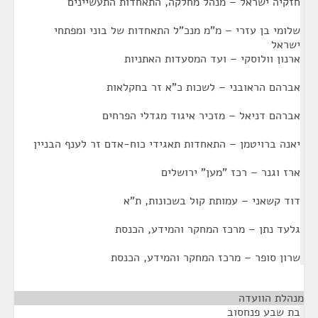
חזקיה ישראל – מנהל מחלקה, התאחדות התעשיינים
שלומי בן עזרי – מ"מ מנכ"ל התאחדות של בוני ומפתחי
ישראל
ארנון וולוסקי – ועד המסעדות האתניות
אברהם הראובני – לשכות כ"א זר בחקלאות
אברהם דניאל – מזכיר איגוד מגדלי הפרחים
יאנה ברויטמן – התאחדות תאגידי כוח-אדם זר לענף הבניין
ארז וגנר – רכז "מען" ירושלים
דוד קשאני – עמותת קול בשכונות, ת"א
גלעד נתן – מרכז המחקר והמידע, הכנסת
שרון סופר – מרכז המחקר והמידע, הכנסת
מנהלת הוועדה
¶
בת שבע פנחסוב