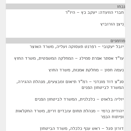
נכחו
¶
חברי הוועדה: יעקב כץ – היו"ר
ניצן הורוביץ
מוזמנים
¶
יובל יעקובי – רפרנט תעסוקה ועליה, משרד האוצר
עו"ד אסתר אפרת סמילג – המחלקה המשפטית, משרד החוץ
נעמה חסון – מחלקת אמנות, משרד החוץ
סנ"צ דוד מונדני – רמ"ד תיאום ומבצעים, מנהלת ההגירה,
המשרד לביטחון הפנים
יוליה בלאוט – כלכלנית, המשרד לביטחון הפנים
יהודית כרמי – מנהלת תחום עובדים זרים, משרד החקלאות
ופיתוח הכפר
דורון סגל – ראש ענף כלכלה, משרד הביטחון