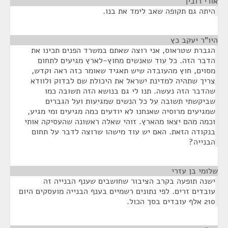
אורי רובין
¶
היתה גם תקופה שאב לימד את בנו.
היו"ר יעקב כץ
¶
הגברת שטראוס, אני רוצה שאתם במשרד הפנים תכינו את
הדבר הזה. כל עוד שאנשים מחוץ-לארץ מגיעים לתחום
מסוים, חוץ מהעובדה שיש תאגיד שאומר כזה ראה וקדש,
צריך שתהיה למדינת ישראל את היכולת שם לבדוק ולוודא
שהדבר הזה נעשה. תנו לי גם בנושא הזה תשובה כמו
שביקשתי תשובה על כל הנשים שמגיעות ועל הגברים
שמגיעים מרוסיה שאנחנו לא יודעים כמה מגיעים ומי מגיע,
וכמה מהם יצאו מהארץ. זוהי שאלה ראשונה שהעסיקה אותי
בנקודה הזאת. האם יש עוד מישהו שרוצה לדבר על תחום
הבנייה?
שלומי בן עזרי
¶
ישנה תופעה בקרב הציבור שחושבים שענף הבנייה זה
עובדים זרים. לפי נתונים רשמיים בענף הבנייה מועסקים היום
210 אלף עובדים בסך הכול.