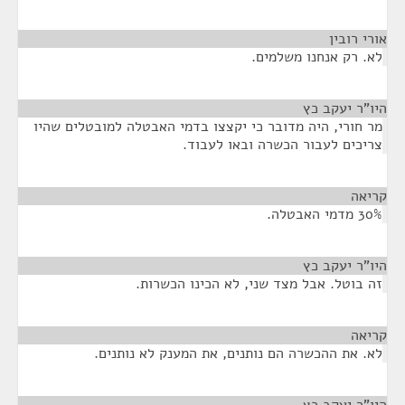
אורי רובין
¶
לא. רק אנחנו משלמים.
היו"ר יעקב כץ
¶
מר חורי, היה מדובר כי יקצצו בדמי האבטלה למובטלים שהיו
צריכים לעבור הכשרה ובאו לעבוד.
קריאה
¶
30% מדמי האבטלה.
היו"ר יעקב כץ
¶
זה בוטל. אבל מצד שני, לא הכינו הכשרות.
קריאה
¶
לא. את ההכשרה הם נותנים, את המענק לא נותנים.