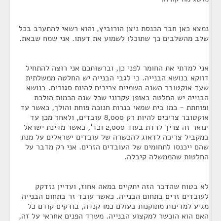
נמצא כאן חבר הכנסת ניצן הורוביץ, והוא רשאי להתערב בכל
שלב מהשלבים כך שתוכלו לשמוע את דעתו. אני שמח שבאת.
אני למדתי את החומר לפני כן, וברשותכם אני רוצה להתחיל
דווקא בנושא הבנייה. כי לגבי הבנייה יש החלטה ממשלתית
שעד אוקטובר השנה השמיים צריכים להיות סגורים. בנושא
הבנייה יש החלטה באופן עקרוני שכל שנה הכמות הולכת
ופוחתת - כמו בית שמאי בנרות חנוכה פוחת והולך, כאשר עד
אוקטובר צריכים להיות רק 8,000 עובדים, ולאחר מכן עד
ינואר זה צריך לרדת בעוד 2,000 וכד', כאשר מדינת ישראל
במקביל צריכה לדאוג להכשרה של עובדים ישראלים על מנת
שהם ייכנסו לתחומים של העובדים הזרים. אני רק מדבר על
החלטות שהממשלה קיבלה.
לא בטוח שהדבר הזה יתקיים במאה אחוז, ועדיין נזדקק
לעובדים זרים בתחום הבנייה. כאשר עובד זר בתחום הבנייה
מגיע למדינות מתוקנות בעולם כמו קנדה, בודקים קודם כל
האם הוא הוכשר למקצוע הבנייה. משרד הפנים אחראי על זה,