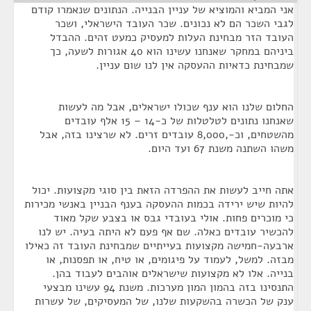
אני המביא והמוציא של עניין הבנייה. הנתונים שנאמרו קודם
לגבי השכר הם לא נכונים. שכר העובד הישראלי, ושכר
העובד הזר מבחינת העלות למעסיק כמעט זהים. ההבדל
ביניהם במחקר שאנחנו עשינו הוא 40 אגורות לשעה, כך
שמבחינת כדאיות ההעסקה אין לנו שום עניין.
החלום שלנו הוא ענף שכולו ישראלים, אבל מה לעשות
שאנחנו נתונים לטלטלות של כ-14 – 15 אלף עובדים
מהשטחים, וכ-,8,000 עובדים זרים. לא שרצינו בזה, אבל
משהו השתנה משנת 67 ועד היום.
אתה חייב לעשות את ההפרדה הזאת בין סוגי מקצועות. יכול
להיות שיש ירידה בכמות ההעסקה בענף הבניין באנשי מכירות
כי מוכרים פחות. אולי בעובדי גבס או בצבע שקל מאוד
להכשיר עובדים כאלה. שם אף פעם לא היתה בעיה. יש לנו
ארבעה-חמישה מקצועות בעייתיים שמבחינת העובד זה כאילו
מבזה. למשל, לעמוד על פיגומים, או טיח, או תפסנות, או
בנייה. אלו לא מקצועות שישראלים אוהבים לעבוד בהן.
התנסינו בזה בהמון המון מערכות. משנת 94 עשינו מבצעי
ענק של הכשרה בהשקעות שלנו, של המעסיקים, של עשרות