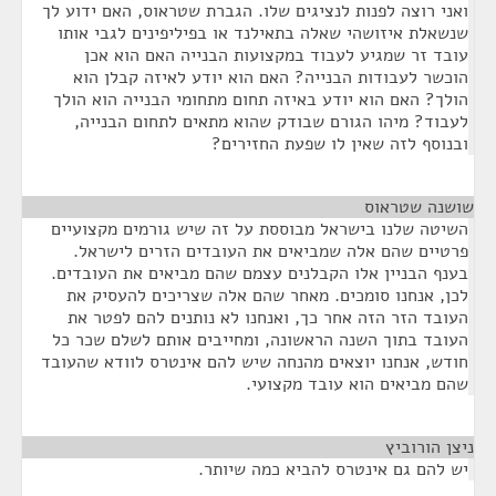
ואני רוצה לפנות לנציגים שלו. הגברת שטראוס, האם ידוע לך
שנשאלת איזושהי שאלה בתאילנד או בפיליפינים לגבי אותו
עובד זר שמגיע לעבוד במקצועות הבנייה האם הוא אכן
הוכשר לעבודות הבנייה? האם הוא יודע לאיזה קבלן הוא
הולך? האם הוא יודע באיזה תחום מתחומי הבנייה הוא הולך
לעבוד? מיהו הגורם שבודק שהוא מתאים לתחום הבנייה,
ובנוסף לזה שאין לו שפעת החזירים?
שושנה שטראוס
¶
השיטה שלנו בישראל מבוססת על זה שיש גורמים מקצועיים
פרטיים שהם אלה שמביאים את העובדים הזרים לישראל.
בענף הבניין אלו הקבלנים עצמם שהם מביאים את העובדים.
לכן, אנחנו סומכים. מאחר שהם אלה שצריכים להעסיק את
העובד הזר הזה אחר כך, ואנחנו לא נותנים להם לפטר את
העובד בתוך השנה הראשונה, ומחייבים אותם לשלם שכר כל
חודש, אנחנו יוצאים מהנחה שיש להם אינטרס לוודא שהעובד
שהם מביאים הוא עובד מקצועי.
ניצן הורוביץ
¶
יש להם גם אינטרס להביא כמה שיותר.