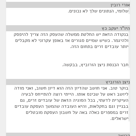
אורי רובין
¶
שלומי, הנתונים שלך לא נכונים.
היו"ר יעקב כץ
¶
בנקודה הזאת יש החלטת ממשלה שהעסק הזה צריך להיפסק
ולהיגמר. כשיש שמיים סגורים אז באופן עקרוני לא מקבלים
יותר עובדים זרים בתחום הזה.
חבר הכנסת ניצן הורוביץ, בבקשה.
ניצן הורוביץ
¶
בוקר טוב. אני חושב שהדיון הזה הוא דיון חשוב, ואני מודה
ליושב ראש על שכינס אותו. הייתי רוצה להתייחס לבעיה
העיקרית לדעתי, בכל הסוגיה הזאת של עובדים זרים, גם
בבניין וגם בחקלאות, והיא העובדה שהמשך העסקת עובדים
זרים במספרים כאלה באה על חשבון העסקת מובטלים
ישראלים.
קריאה
¶