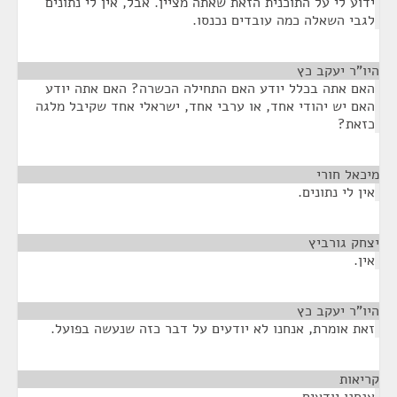
ידוע לי על התוכנית הזאת שאתה מציין. אבל, אין לי נתונים
לגבי השאלה כמה עובדים נכנסו.
היו"ר יעקב כץ
¶
האם אתה בכלל יודע האם התחילה הכשרה? האם אתה יודע
האם יש יהודי אחד, או ערבי אחד, ישראלי אחד שקיבל מלגה
כזאת?
מיכאל חורי
¶
אין לי נתונים.
יצחק גורביץ
¶
אין.
היו"ר יעקב כץ
¶
זאת אומרת, אנחנו לא יודעים על דבר כזה שנעשה בפועל.
קריאות
¶