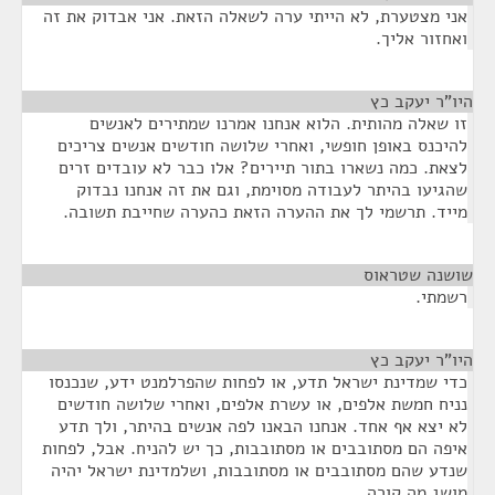
אני מצטערת, לא הייתי ערה לשאלה הזאת. אני אבדוק את זה
ואחזור אליך.
היו"ר יעקב כץ
¶
זו שאלה מהותית. הלוא אנחנו אמרנו שמתירים לאנשים
להיכנס באופן חופשי, ואחרי שלושה חודשים אנשים צריכים
לצאת. כמה נשארו בתור תיירים? אלו כבר לא עובדים זרים
שהגיעו בהיתר לעבודה מסוימת, וגם את זה אנחנו נבדוק
מייד. תרשמי לך את ההערה הזאת כהערה שחייבת תשובה.
שושנה שטראוס
¶
רשמתי.
היו"ר יעקב כץ
¶
כדי שמדינת ישראל תדע, או לפחות שהפרלמנט ידע, שנכנסו
נניח חמשת אלפים, או עשרת אלפים, ואחרי שלושה חודשים
לא יצא אף אחד. אנחנו הבאנו לפה אנשים בהיתר, ולך תדע
איפה הם מסתובבים או מסתובבות, כך יש להניח. אבל, לפחות
שנדע שהם מסתובבים או מסתובבות, ושלמדינת ישראל יהיה
מושג מה קורה.