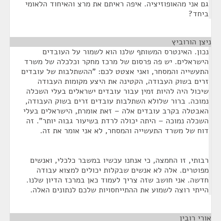
גם אני מהאופוזיציה. איפה ראיתם את מרצ והאיחוד הלאומי
ביחד?
ניצן הורוביץ
¶
נכון. האינטרס המשותף שלנו הוא לשמור על העובדים
הישראלים. יש פה פרסום של מרכז מחקר וכלכלה של משרד
התעשייה והמסחר, ואני אצטט לכם: "ההשתלבות של עובדים
זרים בשוק העבודה, הקטינה את היצע מקומות העבודה
שיכול היה להיות זמין עבור עובדים ישראלים בעלי השכלה
נמוכה. ברור שלולא השתלבות עובדים זרים בשוק העבודה,
האבטלה בקרב עובדים אלה – זאת אומרת, הישראלים בעלי
השכלה נמוכה – היתה יכולה לרדת בשיעור גבוה יותר". זה
דוח של משרד התעשייה והמסחר, לא אני אומר את זה.
רבותי, זו החמצה, כי אנחנו עכשיו במשבר כלכלי, ואנשים
מפוטרים. אלה לא אנשים שבקלות יכולים למצוא עבודה
חדשה. אני חושב שזה צריך לעמוד כאן במרכז הדיון שלנו.
הייתי רוצה לשמוע את ההתייחסויות שלכם לנתונים האלה.
אורי רובין
¶