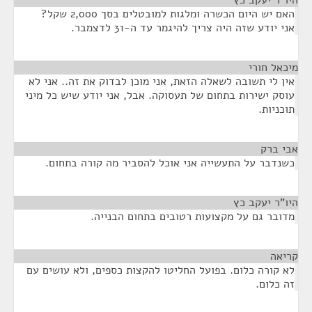
היו"ר יעקב כץ
¶
האם יש היום הכשרה ומלגות למובטלים בסך 2,000 שקל?
אני יודע שזה היה צריך להיגמר עד ה-31 לדצמבר.
מיכאל חורי
¶
אין לי תשובה לשאלה הזאת, אני מוכן לבדוק את זה.. אני לא
עוסק ישירות בתחום של תעסוקה. אבל, אני יודע שיש כל מיני
תוכניות.
אבי ברק
¶
כשנדבר על התעשייה אני אוכל להסביר מה קורה בתחום.
היו"ר יעקב כץ
¶
מדובר גם על מקצועות רטובים בתחום הבנייה.
קריאה
¶
לא קורה כלום. בפועל החליטו להקצות כספים, ולא עושים עם
זה כלום.