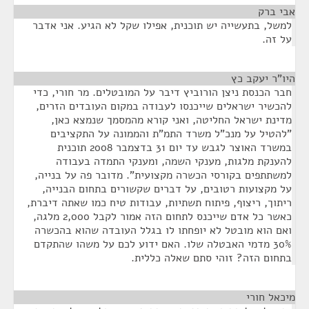
אבי ברק
¶
למשל, בתעשייה יש תוכנית, אפילו שקל לא הגיע. אני אדבר
על זה.
היו"ר יעקב כץ
¶
חבר הכנסת ניצן הורוביץ דיבר על המובטלים. מר חורי, כדי
להכשיר ישראלים שייכנסו לעבודה במקום העובדים הזרים,
מדינת ישראל החליטה, ואני קורא מהמסמך שנמצא כאן,
"להטיל על מנכ"ל משרד התמ"ת והממונה על התקציבים
במשרד האוצר לגבש עד יום 31 בדצמבר 2008 תוכנית
להענקת מלגות, מענקי השמה, ומענקי התמדה בעבודה
למשתתפים בקורסי הכשרה מקצועית". מדובר פה על בנייה,
על מקצועות רטובים, על דברים שקשורים בתחום הבנייה,
ריתוך, ריצוף, פיתוח תשתיות, עבודות טיח כמו שאתה דיברת,
כאשר כל אדם שייכנס לתחום הזה אמור לקבל 2,000 מלגה,
ואם הוא מובטל לא יופחתו לו בגלל העובדה שהוא בהכשרה
30% מדמי האבטלה שלו. האם ידוע לכם על משהו שהתקדם
בתחום הזה? זוהי סתם שאלה כללית.
מיכאל חורי
¶