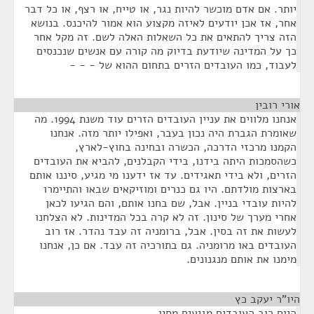
יותר. אם אדם מוכשר להיות נגר, או טייח, או רצף, או כל דבר
אחר, אז אכן יודעים לאיזה מקצוע הוא אמור להיכנס. בנושא
הזה צריך להתאים את כל השאלות האלה לשם. זה מקל אחר
כך על המדינה שיודעת בדיוק מה קורה עם אנשים שנכנסים
לעבוד, כמו העובדים הזרים בתחום ההוא של - - -
אורי רובין
¶
אנחנו מלווים את עניין העובדים הזרים עוד משנת 1994. מה
שאומרת הגברת היה נכון בעבר, ואפילו יותר מזה. אנחנו
הקמנו מרכזי הדרכה, הכשרה ובחינה בחוץ-לארץ,
כשהסמכות היתה בידנו, בידי הקבלנים, להביא את העובדים
הזרים, ולא בידי תאגידים. עד אז ידענו מי מגיע, סיננו אותם
בארצות מולדתם. היו גם כנרים ומוזיקאים שבאו והתיימרו
להיות עובדי בניין. אבל, שם בחנו אותם, והם הגיעו לכאן
אחרי מערך של סינון. זה לא קרה בכל המדינות. לא הצלחנו
לעשות את זה בסין. אבל, ברומניה זה עבד נהדר. אז רוב
העובדים באו מרומניה. גם בתורכיה זה עבד. אם כן, אנחנו
מימנו את אותם מנגנונים.
היו"ר יעקב כץ
¶
היום רוב העובדים מגיעים מסין.