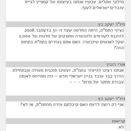
מילוני שקלים. עכשיו אנחנו בעיצומו של קמפיין לגייס
עובדים ישראלים לענף.
היו"ר יעקב כץ
¶
נציגי התמ"ת, היתה החלטה שעד ה-31 בדצמבר 2008
להיכנס לקורסים ולהכשרה ומענקים של מלגות של 2,000
שקל לאנשים שיוכשרו. האם אתם נעזרים בתמ"ת בתחום
הזה?
אורי רובין
¶
אנחנו רצינו להיעזר בתמ"ת, ועשינו תוכנית מעולה שבתחילת
הדרך כבר עובד בניין ישראלי חדש – וזה מתייחס לאותה
עבודת מחקר של פרופ' - - -
היו"ר יעקב כץ
¶
אני רק רוצה לדעת האם קיבלתם עזרה מהתמ"ת, או לא?
קריאות
¶
לא.