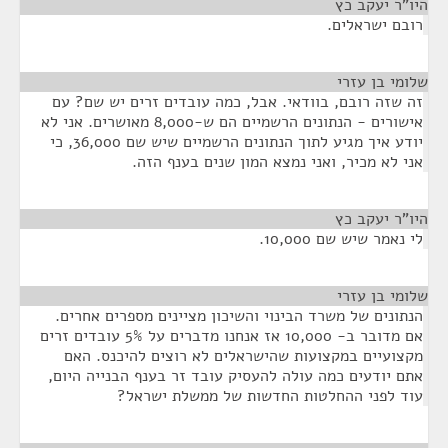
היו"ר יעקב כץ
¶
רובם ישראלים.
שלומי בן עזרי
¶
זה שזה רובם, בוודאי. אבל, כמה עובדים זרים יש שם? עם
אישורים - הנתונים הרשמיים הם ש-8,000 מאושרים. אני לא
יודע איך מגיע לתוך הנתונים הרשמיים שיש שם 36,000, כי
אני לא מכיר, ואני נמצא המון שנים בענף הזה.
היו"ר יעקב כץ
¶
לי נאמר שיש שם 10,000.
שלומי בן עזרי
¶
הנתונים של משרד הבינוי והשיכון מציינים מספרים אחרים.
אם מדובר ב- 10,000 אז אנחנו מדברים על 5% עובדים זרים
מקצועיים במקצועות שהישראלים לא רוצים להיכנס. האם
אתם יודעים כמה עולה להעסיק עובד זר בענף הבנייה היום,
עוד לפני ההחלטות החדשות של ממשלת ישראל?