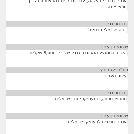
אנחנו מדברים על 5% עובדים זרים במקצועות כל כך
ספציפיים.
דוד מונדני
¶
כמה ישראלי מרוויח?
שלומי בן עזרי
¶
השכר הממוצע הוא סדר גודל של בין 8,000 שקלים.
היו"ר יעקב כץ
¶
עלות מעביד.
דוד מונדני
¶
תוסיפו 3,000, ותעסיקו יותר ישראלים.
שלומי בן עזרי
¶
אנחנו מוכנים להעסיק ישראלים.