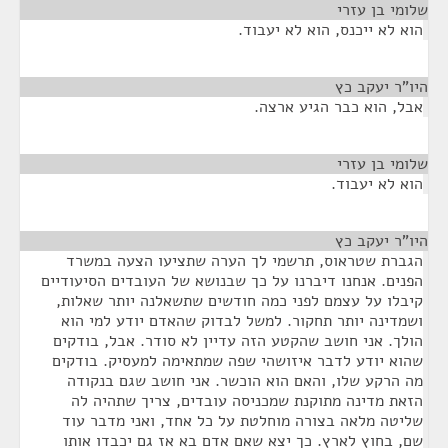
שלומי בן עזרי
¶
הוא לא ייכנס, הוא לא יעבוד.
היו"ר יעקב כץ
¶
אבל, הוא כבר הגיע ארצה.
שלומי בן עזרי
¶
הוא לא יעבוד.
היו"ר יעקב כץ
¶
הגברת שטראוס, תרשמי לך הערה שתציעו הצעה במשרד
הפנים. אנחנו דיברנו על כך שבנושא של העובדים הסיעודיים
קיבלו על עצמם לפני כמה חודשים שתשאלנה יותר שאלות,
ושמדינה יותר תחקור. למשל לבדוק שהאדם יודע למי הוא
הולך. אני חושב שהקטע הזה עדיין לא סודר. אבל, בודקים
שהוא יודע לדבר איזושהי שפה שמתאימה למעסיק. בודקים
מה הרקע שלו, והאם הוא הוכשר. אני חושב שגם בנקודה
הזאת מדינה מתוקנת שמכניסה עובדים, צריך שתהיה לה
שליטה מלאה בצורה מוחלטת על כל אחד, ואני מדבר עוד
שם, בחוץ לארץ. כך יצא שאם אדם בא אז גם יכבדו אותו