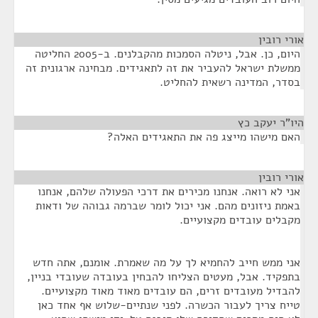
אורי רובין
¶
היום, כן. אבל, ניטלה הסמכות מהקבלנים. ב-2005 החליטה
ממשלת ישראל להעביר את זה לתאגידים. מבחינה ארגונית זה
בסדר, המדינה רשאית להחליט.
היו"ר יעקב כץ
¶
האם מישהו מייצג פה את התאגידים האלה?
אורי רובין
¶
אני לא רואה. אנחנו מכירים את דרכי הפעולה שלהם, אנחנו
באמת ניזונים מהם. אני יכול לומר שברמה גבוהה של ודאות
מקבלים עובדים מקצועיים.
אני ממש חייב להחמיא לך על מה שאמרת. אומנם, אתה חדש
בתפקיד. אבל, מעטים הצליחו להבחין בעובדה שעובדי בניין,
להבדיל מעובדים זרים, הם עובדים מאוד מאוד מקצועיים.
טייח צריך לעבור הכשרה. לפני שנתיים-שלוש אף אחד כאן