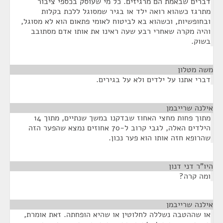
דברים שבאמת הם מרגיזים. כל מי שעוסק בכספי ציבור
מתרגז כשהוא רואה ילד או בגיר שמסוגל ללכת בקלות
ובחופשיות, וכשהוא בא לביטוח לאומי פתאום הוא לא מסוגל,
והיה מקרה שאחרי רבע שעה ראינו את אותו אדם מסתובב
בשוק.
משה מטלון
¶
דברי אתנו על ילדים ולא על בגירים.
אילנה שרייבמן
¶
מתוך פחות מחצי האחוז שבדקנו במשך שנתיים, מתוך 14
הילדים האלה, לגבי קרוב ל-70 אחוזים נמצא שהפער הזה
שהרופא חזה אותו הוא פער נכון.
היו"ר דני דנון
¶
ומה קרה?
אילנה שרייבמן
¶
או שההטבה נשללה לחלוטין או שהיא הופחתה. זאת אומרת,