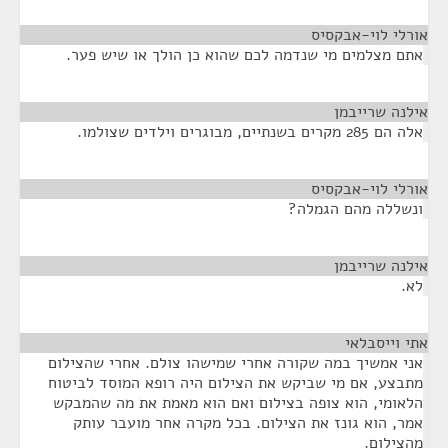
אורלי לוי-אבקסיס
¶
אתם מצלמים מי שנדמה לכם שהוא כן הולך או שיש פער.
אילנה שרייבמן
¶
אלה הם 285 מקרים בשנתיים, מבוגרים וילדים שצולמו.
אורלי לוי-אבקסיס
¶
ונשללה מהם הגמלה?
אילנה שרייבמן
¶
לא.
אתי וייסבלאי
¶
אני אמשיך במה שקורה אחרי שמישהו צולם. אחרי שהצילום
מתבצע, אם מי שביקש את הצילום היה רופא המוסד לביטוח
הלאומי, הוא צופה בצילום ואם הוא מאמת את מה שהמבקש
אמר, הוא גונז את הצילום. בכל מקרה אחר מועבר עותק
מהצילום.