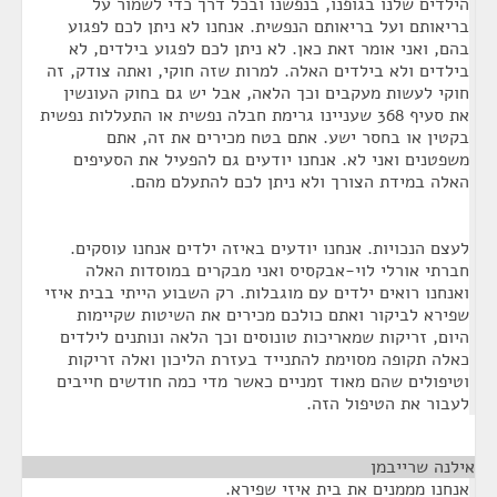
הילדים שלנו בגופנו, בנפשנו ובכל דרך כדי לשמור על
בריאותם ועל בריאותם הנפשית. אנחנו לא ניתן לכם לפגוע
בהם, ואני אומר זאת כאן. לא ניתן לכם לפגוע בילדים, לא
בילדים ולא בילדים האלה. למרות שזה חוקי, ואתה צודק, זה
חוקי לעשות מעקבים וכך הלאה, אבל יש גם בחוק העונשין
את סעיף 368 שעניינו גרימת חבלה נפשית או התעללות נפשית
בקטין או בחסר ישע. אתם בטח מכירים את זה, אתם
משפטנים ואני לא. אנחנו יודעים גם להפעיל את הסעיפים
האלה במידת הצורך ולא ניתן לכם להתעלם מהם.
לעצם הנכויות. אנחנו יודעים באיזה ילדים אנחנו עוסקים.
חברתי אורלי לוי-אבקסיס ואני מבקרים במוסדות האלה
ואנחנו רואים ילדים עם מוגבלות. רק השבוע הייתי בבית איזי
שפירא לביקור ואתם כולכם מכירים את השיטות שקיימות
היום, זריקות שמאריכות טונוסים וכך הלאה ונותנים לילדים
כאלה תקופה מסוימת להתנייד בעזרת הליכון ואלה זריקות
וטיפולים שהם מאוד זמניים כאשר מדי כמה חודשים חייבים
לעבור את הטיפול הזה.
אילנה שרייבמן
¶
אנחנו מממנים את בית איזי שפירא.