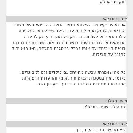
חוקרים או לא.
אתי וייסבלאי
¶
אם מי שביקש את הצילומים זאת הוועדה הרפואית של משרד
הבריאות, עותק מהצילום מועבר לילד שצולם או למשפחה
שלו והוא יכול לצפות בו. במקביל מועבר עותק לוועדה
הרפואית או לגורם האחר במשרד הבריאות ושם צופים בו וגם
צופים בו ביחד עם אותו נבדק במסגרת הוועדה, ואז הוא יכול
להגיב על הצילום.
כל מה שאמרתי עכשיו מתייחס גם לילדים וגם למבוגרים.
כלומר, אין במסגרת הביטוח הלאומי והוועדות הרפואיות
התייחסות מיוחדת לילדים ובני נוער בעניין הזה.
משה מטלון
¶
גם הילד צופה בסרט?
אתי וייסבלאי
¶
לפי מה שכתוב בנהלים, כן.