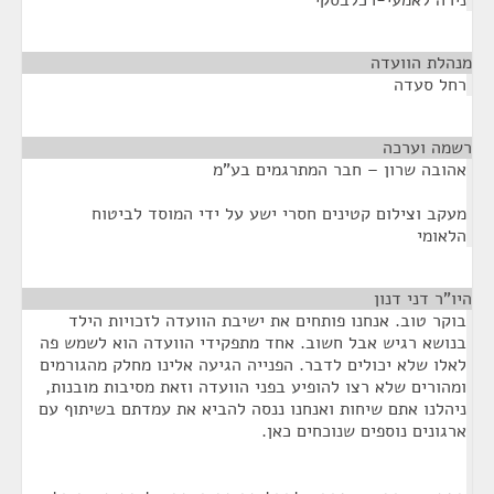
נירה לאמעי-רכלבסקי
מנהלת הוועדה
¶
רחל סעדה
רשמה וערכה
¶
אהובה שרון – חבר המתרגמים בע"מ
מעקב וצילום קטינים חסרי ישע על ידי המוסד לביטוח
הלאומי
היו"ר דני דנון
¶
בוקר טוב. אנחנו פותחים את ישיבת הוועדה לזכויות הילד
בנושא רגיש אבל חשוב. אחד מתפקידי הוועדה הוא לשמש פה
לאלו שלא יכולים לדבר. הפנייה הגיעה אלינו מחלק מהגורמים
ומהורים שלא רצו להופיע בפני הוועדה וזאת מסיבות מובנות,
ניהלנו אתם שיחות ואנחנו ננסה להביא את עמדתם בשיתוף עם
ארגונים נוספים שנוכחים כאן.