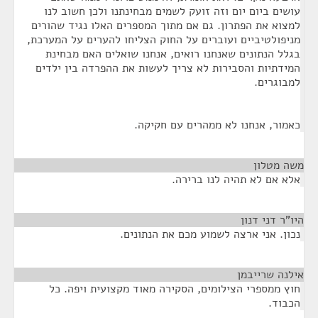
עושים ביום יום וזה זועק לשמים מבחינתנו ולכן חשוב לנו
למצוא את הפתרון. גם אם מתוך המספרים האלו נגיד שהורים
מניפולטיביים ועוברים על החוק הצליחו להערים על המערכת,
בגלל הנתונים שאנחנו רואים, אנחנו שואלים האם מבחינת
המידתיות והסבירות לא צריך לעשות את ההפרדה בין ילדים
למבוגרים.
כאמור, אנחנו לא ממהרים עם חקיקה.
משה מטלון
¶
אלא אם לא תהיה לנו ברירה.
היו"ר דני דנון
¶
נכון. אני ארצה לשמוע מכם את הנתונים.
אילנה שרייבמן
¶
חוץ ממספרי הצילומים, הסקירה מאוד מקצועית ויפה. כל
הכבוד.