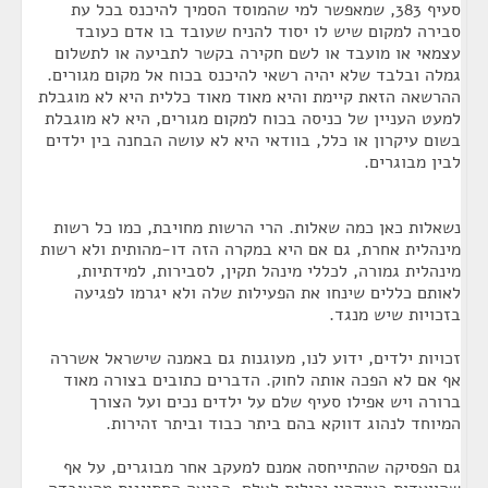
סעיף 383, שמאפשר למי שהמוסד הסמיך להיכנס בכל עת
סבירה למקום שיש לו יסוד להניח שעובד בו אדם כעובד
עצמאי או מועבד או לשם חקירה בקשר לתביעה או לתשלום
גמלה ובלבד שלא יהיה רשאי להיכנס בכוח אל מקום מגורים.
ההרשאה הזאת קיימת והיא מאוד מאוד כללית היא לא מוגבלת
למעט העניין של כניסה בכוח למקום מגורים, היא לא מוגבלת
בשום עיקרון או כלל, בוודאי היא לא עושה הבחנה בין ילדים
לבין מבוגרים.
נשאלות כאן כמה שאלות. הרי הרשות מחויבת, כמו כל רשות
מינהלית אחרת, גם אם היא במקרה הזה דו-מהותית ולא רשות
מינהלית גמורה, לכללי מינהל תקין, לסבירות, למידתיות,
לאותם כללים שינחו את הפעילות שלה ולא יגרמו לפגיעה
בזכויות שיש מנגד.
זכויות ילדים, ידוע לנו, מעוגנות גם באמנה שישראל אשררה
אף אם לא הפכה אותה לחוק. הדברים כתובים בצורה מאוד
ברורה ויש אפילו סעיף שלם על ילדים נכים ועל הצורך
המיוחד לנהוג דווקא בהם ביתר כבוד וביתר זהירות.
גם הפסיקה שהתייחסה אמנם למעקב אחר מבוגרים, על אף