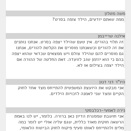
משה מטלון
¶
ממה שאתם יודעים, הילד צופה בסרט?
אילנה שרייבמן
¶
זה תלוי בהורים. אין טעם שהילד יצפה בסרט. אנחנו נותנים
את זה להורים וכשאנחנו מוסרים את הקלטת להורים, אנחנו
גם מוסרים להם שהילד צולם ויש ממצאים שכדאי שהוא יצפה
בהם כי הוא יוזמן שוב לוועדה. זאת החלטה של ההורה אם
הילד יצפה בצילום או לא.
היו"ר דני דנון
¶
אני מבקש את היועצת המשפטית להתייחס מצד אחד לחוק
הקיים ומצד שני לאמנה לזכויות הילדים.
נירה לאמעי-רכלבסקי
¶
אני חושבת שמסגרת הדיון כאן ברורה. כלומר, יש לנו באמת
הרשאה חוקית מאוד כללית, שגם עליה אולי יש לומר כמה
מלים ולהתייחס לאותו סעיף פיקוח לחוק הביטוח הלאומי,