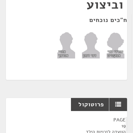
וביצוע
ח"כים נוכחים
אורלי לוי
אורי
אבקסיס
דני דנון
אורבך
פרוטוקול
¶
PAGE
19
הוועדה לזכויות הילד