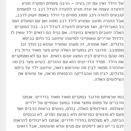
של הילד ואין עם זה בעיה – הרבה פעמים המקרה מגיע
לוועדה עצמה או שזה מגיע לוועדה לגודל רכב כי לפעמים
קובעים להורה רכב מסוג מסוים כי הילד באמת זקוק לרכב,
אבל ההורה חושב שמגיע לילד רכב מסוג ואן עם המעלון ועם
כל האביזרים, ואז מגיעים לוועדה לגודל רכב. בכל המקרים
האלה יושבים רופאים בוועדה. אם נניח הם רואים ילד שאין לו
דלדול שרירים שאופייני למישהו שיושב כל היום בכיסא
גלגלים. זאת אומרת, זה משהו שמעיד שהוא כן הולך וכן
מסתובב. מדובר רק במקרים האלה שיש פער מאוד גדול בין
מה שהם בודקים לבין המצג שהם רואים. הם גם לא מתחקרים
את הילד. תמיד הדו-שיח הוא עם ההורים. כשיש פער בין מה
שההורה מתאר לבין מה שהרופא רואה, שיושב ילד על כיסא
גלגלים, לבין מה שהבדיקה הרפואית מראה, אז עושים את
הצילומים האלה.
כמו שראיתם מדובר במקרים מאוד מאוד בודדים. אנחנו
מדברים על פחות מחצי אחוז במשך שנתיים של ילדים
שצולמו. הצילומים האלה, כולם, נעשים ברשות הרבים ואף
פעם לא פוגעים בפרטיות ולא בצנעת הפרט. לא נכנסים
הביתה, לא מצלמים בחדרי חדרים. אנחנו לא יכולים להראות
לכם כי יש כאן דיסקים עם פנים שלא טושטשו, אבל רואים