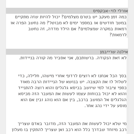
אורלי לוי-אבקסיס
¶
כמה זמן מעקב יש בטרם מצלמים? יכול להיות שזה מתקיים
במשך חודשים או במספר ימים לא מבוטל? מה נחשב הפרה או
רמאות במקרה שמצלמים? אם הילד מדדה, זה נחשב
לרמאות?
אילנה שרייבמן
¶
לא זאת הנקודה. ברשותכם, אני אסביר מה קורה בניידות.
בסך הכל אנחנו לא רוצים לרדוף אחרי מישהו, חלילה, כדי
לשלול לו את הקצבה. יש בנושא של הניידות הרבה מאוד
כספי ציבור למי שיושב בכיסא גלגלים והוא רוצה להתנייד
והוא לא יכול בכוחות עצמו לעשות את המעבר הזה מכיסא
הגלגלים אל המושב ברכב, בין אם הוא נוהג ובין אם הוא
מוסע על ידי נהג אחר.
מי שלא יכול לעשות את המעבר הזה, מדובר באדם שצריך
רכב מיוחד שבדרך כלל הוא רכב ואן שצריך להתקין בו מעלון