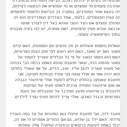
שהוועדות בעיקרון יכולות לצלם, הביעה הסתייגות מהעובדה
שהרבה פעמים מי שמצלם או מי שמוציא את הבקשה לצילום,
זה בעצם אחד המשיבים, במקרה זה הביטוח הלאומי ולפעמים
זה קצין התגמולים. כלומר, אחד הצדדים המתדיינים הוא זה
שהולך ומצלם את הצד השני שהוא בעל דין לצורך אותה
ערכאה שהיא מעין שיפוטית. זאת אומרת, יש לנו בעיה מובנית
בתוך הסיטואציה עצמה.
שאלות נוספות שעולות הן מה עושים עם התמונות, האם קיים
מאגר ואם יש מאגר, האם הוא רשום לפי חוק הגנת הפרטיות,
האם הוא נשמר ונאגר על פי כל הכללים שצריך לשמור על
מאגר מהסוג הזה, שאני חושבת שהוא באמת ברמה הכי גבוהה
של משהו שצריך להגן עליו. שוב, הדיון, על אף שאולי בחלקו
הוא יהיה אתי או אולי צופה פני עתיד מבחינת חקיקה, אני
חושבת שאנחנו בהחלט יכולים לשקול אולי איזושהי הגבלה
או מתן איזושהי התוויה ערכית לאותו סעיף של הפיקוח
ולהכניס בו איזשהו מושג שמדבר על המגבלות של הגנת
הפרטיות וכבוד האדם. אולי צריך להיות סעיף נפרד לילדים.
מעבר לזה, אני חושבת שיעלו כאן הסוגיות של עד כמה העניין
מידתי. האם ילד בן שלוש, גם אם ההורים אומרים לו את זה,
יכול באמת לשטות ברופאים ובוועדה שלמה? אלה שאלות