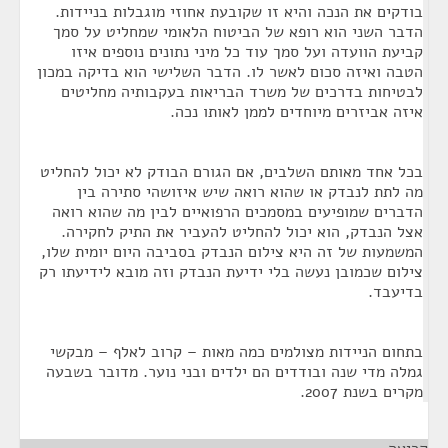
בודקים את הנכה והיא זו שקובעת אחוזי מוגבלות בניידות.
הדבר השני הוא רופא של הביטוח הלאומי שמחליט על סמך
קביעת הוועדה ועל סמך עוד כל מיני נתונים נוספים איזו
הטבה ואיזה סכום לאשר לו. הדבר השלישי הוא בדיקה במכון
לבטיחות בדרכים של משרד הבריאות בעקבותיה מחליטים
איזה אביזרים מיוחדים לממן לאותו נכה.
בכל אחד מאותם השלבים, אם הגורם הבודק לא יכול להחליט
מה לתת לנבדק או שהוא רואה שיש איזושהי סתירה בין
הדברים שמופיעים במסמכים הרפואיים לבין מה שהוא רואה
אצל הנבדק, הוא יכול להחליט להעביר את התיק לחקירה.
המשמעות של זה היא צילום הנבדק בסביבה היום יומית שלו,
צילום שכמובן נעשה בלי ידיעת הנבדק וזה מובא לידיעתו רק
בדיעבד.
בתחום הניידות מצולמים כמה מאות – קרוב לאלף – מבקשי
גמלה מדי שנה ובודדים הם ילדים ובני נוער. מדובר בשבעה
מקרים בשנת 2007.