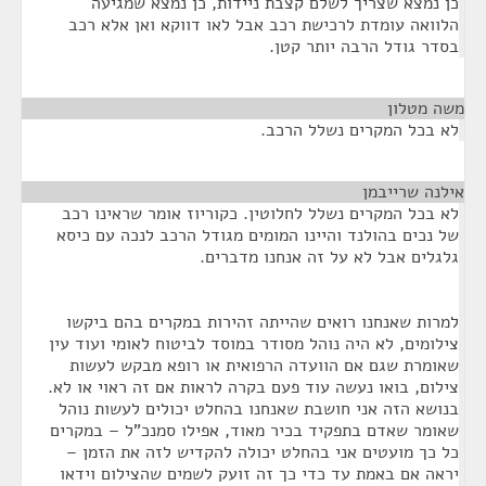
כן נמצא שצריך לשלם קצבת ניידות, כן נמצא שמגיעה
הלוואה עומדת לרכישת רכב אבל לאו דווקא ואן אלא רכב
בסדר גודל הרבה יותר קטן.
משה מטלון
¶
לא בכל המקרים נשלל הרכב.
אילנה שרייבמן
¶
לא בכל המקרים נשלל לחלוטין. כקוריוז אומר שראינו רכב
של נכים בהולנד והיינו המומים מגודל הרכב לנכה עם כיסא
גלגלים אבל לא על זה אנחנו מדברים.
למרות שאנחנו רואים שהייתה זהירות במקרים בהם ביקשו
צילומים, לא היה נוהל מסודר במוסד לביטוח לאומי ועוד עין
שאומרת שגם אם הוועדה הרפואית או רופא מבקש לעשות
צילום, בואו נעשה עוד פעם בקרה לראות אם זה ראוי או לא.
בנושא הזה אני חושבת שאנחנו בהחלט יכולים לעשות נוהל
שאומר שאדם בתפקיד בכיר מאוד, אפילו סמנכ"ל – במקרים
כל כך מועטים אני בהחלט יכולה להקדיש לזה את הזמן –
יראה אם באמת עד כדי כך זה זועק לשמים שהצילום וידאו