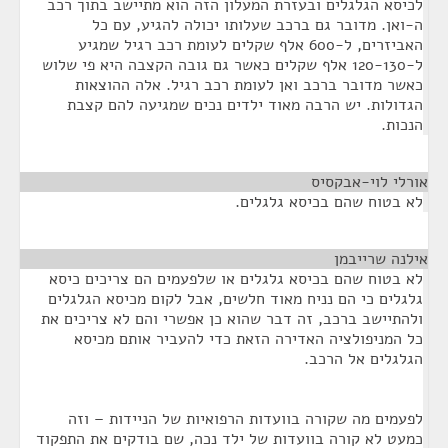
לכיסא הגלגלים ובעזרת המעלון הזה הוא מתיישב בתוך רכב
ה-ואן. מדובר גם ברכב שעלותו יכולה להגיע, עם כל
האביזרים, ל-600 אלף שקלים לעומת רכב רגיל שמגיע
ל-120-130 אלף שקלים כאשר גם גובה הקצבה היא פי שלוש
כאשר מדובר ברכב ואן לעומת רכב רגיל. אלה ההוצאות
הגדולות. יש הרבה מאוד ילדים נכים שמגיעה להם קצבת
הנכות.
אורלי לוי-אבקסיס
¶
לא בטוח שהם בכיסא גלגלים.
אילנה שרייבמן
¶
לא בטוח שהם בכיסא גלגלים או שלפעמים הם צריכים כיסא
גלגלים כי הם נניח מאוד חלשים, אבל לקום מכיסא הגלגלים
ולהתיישב ברכב, זה דבר שהוא כן אפשרי והם לא צריכים את
כל המניפולציה האדירה הזאת כדי להעביר אותם מכיסא
הגלגלים אל הרכב.
לפעמים מה שקורה בוועדות הרפואיות של הניידות – וזה
כמעט לא קורה בוועדות של ילד נכה, שם בודקים את התפקוד