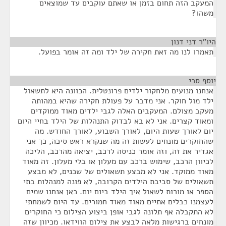
המעקב הזה תחום בזמן או שאתם עוקבים עד שמוצאים
משהו?
היו"ר דני דנון
¶
תאמרו לנו מה זאת חקירה של ילד ומה זה אומר בפועל.
יוסף סרי
¶
אנחנו מנועים מלחקור ילדים פרונטלית. הכוונה היא לתשאול
ילד מול חוקר. אני מדבר על פעולת חקירה שהיא במהותה
מעקב מצולם. המעקבים האלה לגבי ילדים מאוד ממוקדים
ומאוד קצרים. אני לא בא לבדוק התנהלות של הילד בחיי היום
יום לאורך שעות היום, לאורך השבוע, לאורך החודש. מה
שהחוקרים מונחים לעשות זה מה שנקרא ראש סיכה, כך אני
אגדיר את זה, וזה אומר כניסה לרכב, יציאה מהרכב, הליכה
לכיוון הרכב, שימוש ברכב עם מעלון או בלי מעלון. זה מאוד
מאוד ממוקד. אני לא מבצע תשאולים של שכנים, לא מבצע
תשאולים של סביבת הילדים הקרובה, לא פונה למנהלות בתי
הספר או מורות לשאול איך הילד ביום יום. כאן אנחנו שמים
לעצמנו כבלים אתיים מאוד מאוד חמורים. עד היום לשמחתי
לא התקבלה אף תלונה לגבי אופן ביצוע הצילום כי החוקרים
מונחים ברגישות מלאה לבצע את צילום הווידאו. מכיוון שזה