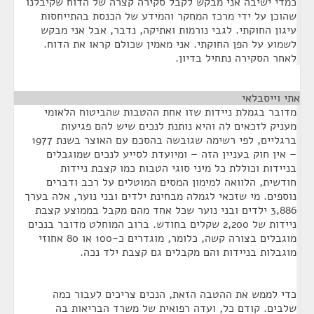
כמדי ישיבה אני מבקש לקבל סקירה קצרה של הדוח שקיבלנו
שהוכן על ידי מרכז המחקר והמידע של הכנסת בהתייחסות
עיגון החוקתי. לגבי נורמות ואתיקה, נדבר, אבל אני מבקש
לשמוע על הפן החוקתי. אני מאמין שכולם קראו את הדוח.
לאחר הסקירה נתחיל בדיון.
אתי וייסבלאי
¶
מדובר בגמלת ניידות שזו אחת ההטבות שהביטוח הלאומי
מעניק לזכאים לה והיא נותנת לנכים שיש להם פגיעות
ברגליים, לפי רשימה שגובשה בהסכם עם האוצר בשנת 1977
– אין חוק בעניין הזה – ומיועדת לסייע לנכים שמוגבלים
בניידות וכוללת כל מיני סוגי הטבות כמו קצבת ניידות
חודשית, הלוואה למימון המסים המוטלים על רכב ודברים
נוספים. מי שזכאי לגמלה מבחינת ילדים ובני נוער, אלה בערך
3,886 ילדים ובני נוער שכל אחד מהם מקבל בממוצע קצבת
ניידות של 2,200 שקלים בחודש. ברוב המוחלט מדובר בנכים
מוגבלים בצורה קשה, כלומר, מוגדרים כ-100 או 80 אחוזי
מוגבלות בניידות והם מקבלים גם קצבת ילד נכה.
כדי לממש את ההטבה הזאת, הנכים צריכים לעבור כמה
שלבים. קודם כל, ועדה רפואית של משרד הבריאות בה