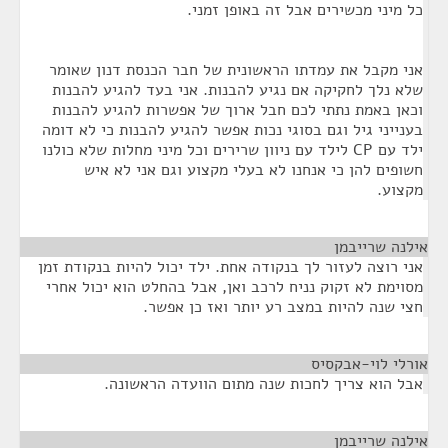
כל מיני מכשירים אבל זה באופן זמני.
אני מקבל את עמדתו הראשונית של חבר הכנסת דנון שאומר
שלא נלך לחקיקה אם נגיע להבנות. אני בעד להגיע להבנות
וכאן באמת נתתי לכם חבל ארוך של אפשרות להגיע להבנות
בענייני גיל וגם בסוגי נכות אפשר להגיע להבנות כי לא דומה
ילד עם CP לילד עם ניוון שרירים וכל מיני מחלות שלא כולנו
חשופים להן כי אנחנו לא בעלי מקצוע וגם אני לא איש
מקצוע.
אילנה שרייבמן
¶
אני רוצה לעזור לך בנקודה אחת. ילד יכול להיות בנקודת זמן
מסוימת לא זקוק נניח לרכב ואן, אבל בהחלט הוא יכול אחרי
חצי שנה להיות במצב רע יותר ואז כן אפשר.
אורלי לוי-אבקסיס
¶
אבל הוא צריך לחכות שנה מתום הוועדה הראשונה.
אילנה שרייבמן
¶