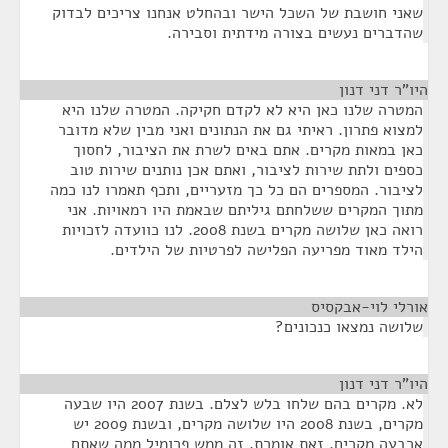
שאני חושבת של השכל הישר ובהחלט אנחנו צריכים לבדוק
שהדברים נעשים בצורה מידתית וסבירה.
היו"ר דני דנון
¶
המטרה שלנו כאן היא לא לקדם חקיקה. המטרה שלנו היא
למצוא פתרון. ראיתי גם את הנתונים ואני מבין שלא מדובר
כאן במאות מקרים. אתם באים לשרת את הציבור, לחסוך
כספים ולתת שירות לציבור, ואתם אכן נותנים שירות טוב
לציבור. המספרים הם כל כך מזעריים, ותכף תאמרו לנו כמה
מתוך המקרים ששלחתם גיליתם שבאמת היו רמאויות. אני
רואה כאן שלושה מקרים בשנת 2008. לנו כוועדה לזכויות
הילד מאוד מפריעה הפלישה לפרטיות של הילדים.
אורלי לוי-אבקסיס
¶
שלושה נמצאו כנכונים?
היו"ר דני דנון
¶
לא. מקרים בהם שלחו בלש לצלם. בשנת 2007 היו שבעה
מקרים, בשנת 2008 היו שלושה מקרים, ובשנת 2009 יש
ארבעה מקרים. זאת אומרת, זה ממש פרומיל ממה שאתם