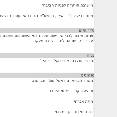
מישיבת הוועדה לפניות הציבור
מיום רביעי, כ"ו באייר, התשס"ט (20 במאי, 2009) בשעה 10:00
סדר היום
פניות ציבור לגבי אי יישום תקרת דמי השתתפות עצמית עב
על ידי קופות החולים –ישיבת מעקב
נכחו
¶
חברי הוועדה: אורי מקלב – היו"ר
מוזמנים
¶
משרד הבריאות: רויטל טופר חברטוב
תרצה פוקס – פניות הציבור
חגית אפרתי
דפנה סידס כהן- מ.מ.מ