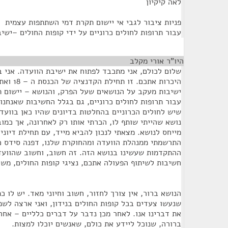
לאה קיקיון
פניות ציבור לגבי אי יישום תקרת דמי השתתפות עצמית
עבור תרופות לחולים כרוניים על ידי קופות החולים –ישי
היו"ר אורי מקלב
¶
שלום לכולם, אני מתכבד לפתוח את ישיבת הוועדה. אני 
היכרות אתכם
ישיבות מעקב על הנושאים שעל הפרק, והנושא – יישום 
עבור תרופות לחולים כרוניים, גם בגלל החשיבות שאנחנו
שיש לחולים הכרוניים בהחלטות בדיונים שהיו כאן בוועדה
נושא שהייתי שותף לו, הכרתי אותו רק לאחרונה, אך כמו
מייחס לנושא. מצאתי לנכון להביא מייד, עם תחילת דיוני 
התרשמתי ממנהלת הוועדה ומהחוקרת שלנו, דפנה סידס כה
ההתקדמות שעשינו בנושא הזה. זה חשוב, וחשוב שהוועד
חשיבות לשיתוף הפעולה אתכם, נציגי קופות החולים, משר
הנושא ברור, אין צורך לחזור, חשוב וחיוני מאד. יש לו כ
שנעשו צעדים בכל קופות החולים בנידון, ואני ארצה לשמו
את דברינו אנו. לאחר מכן נדבר על דברים כלליים – אח
ברורה, שנוכל ליידע את כולם, שאנשים יוכלו למצות.