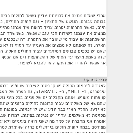
אחרי שאדם ממצה את זכויותיו עדיין נשאר לחולים רבים 
גבוהה עבורם. הנושא של החציון – וגם קופות החולים, כ
היום, כאשר התרופות יקרות צריך לראות איך אנחנו מתיי
ממצים את עצמנו לשירות הכי טוב שאפשר, כשמשרד הבר
ההשתתפות או עבור מי שעובר את התקרה. זה שכספים עו
האלה, זה שאנחנו לא ממצים את העניין עד הסוף זו לא נ
שאם יש כספים צבועים המיועדים עבור החולים האלה, הם
שזה באמת מיצוי עד הסוף של ההשתתפות וגם אם הכסף 
אז אפשר להוריד את התקרה או להביא לשיפור.
עדינה מרקס
¶
לאגודה לזכויות החולה יש קו פתוח לציבור שמופיע בכמה
אינטרנט, ב- YNET, ב- STARMED
קו פתוח מאויש. אנחנו מקבלים ים של פניות בכל מיני נוש
שהנושא של תשלומים עבור תרופות לחולים כרוניים שינה
לא ידעו, החלק הארי כבר יודע שיש לו זכויות. בקופות 
מסוימת לא משלמים. עדיין יש נפילות בפינות. למרות שג
אומרת אני מדברת על סמך מה שאני רואה בעיניים ולא על
מפורסם בכמה קופות חולים בירושלים כרזה שאומרת למה ז