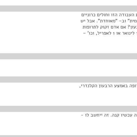
העבודה הזו וחולים כרוניים
ית" וב- "מאוחדת". אבל יש
עון? אם אדם זקוק לתרופות
כרוניות או לאיזושהי תרופה, בכלל, והוא זקוק לה לא – 1 לינואר או 1 לאפריל, וכו' –
ופה באמצע הרבעון הקלנדרי,
 עכשיו קנה. זה ייחשב לו -