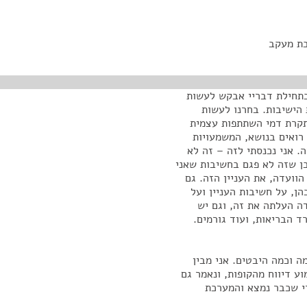
בת מעקב
בתחילת דבריי אבקש לעשות
. זו תחילת הקדנציה של הכנסת ה – 18 ואת הישיבות. בחרנו לעשות
תקרת דמי השתתפות עצמית
 רואים בנושא, המשמעויות
. אני נכנסתי לזה – זה לא
בן שזה לא פגם בחשיבות שאני
הוועדה, את העניין הזה. גם
ן, על חשיבות העניין ועל
ה העלתה את זה, וגם יש
ד הבריאות, ועוד גורמים.
מה וכמה היבטים. אני מבין
ע דיווח מהקופות, ונאמר גם
רי שכבר נמצא והמערכת