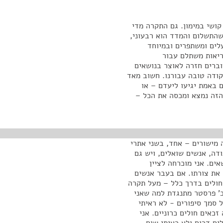
קושי במימון. גם התקרה מדי
שהתשלום והמדד הוא רבעוני,
עלים ומשתפרים ובמיוחד
יאות משתלם עבור
ברים חזרה לאוצר בנושאים
קודה טובה עבורנו. חשוב מאד
 באמת יגיעו ליעדם – או
הזה נמצא ומכסה את הכל –
 מישורים – אחד, בשני אתרי
, גם באתר של האגודה, אנשים שואלים, ויש גם
אים. אני מוכרחה לציין
 את צורתו. אם בעבר אנשים
החולים בדרך כלל – מעל תקרה
ב' פרסטר מתנגדת למה שאני
 סמך סיפורים - לא ראיתי
כאים חולים כרוניים. אני