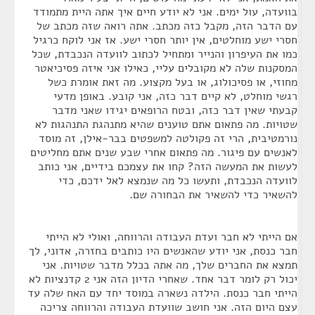
בוועדה, עול ימים. אני לא יודע חיים איך אתה היית מתמודד
עם הדבר הזה, מקבל כזה מכתב. אתה רואה שזה מכתב של
חסרי ישע מוחלטים, אין יותר חסרי ישע. אז אני לוקח כרגיל
כמו את העיפרון והנייר ומתחיל לכתוב לוועדה הנכבדת, שכל
המסקנות שלה לא מקובלים עליי, כאילו אני איזה פסיכיאטר
מחוזי, או פסיכולוג, או בעל מקצוע. מה זאת אומרת כשל
רגשי מוחלט, לא קיים דבר כזה, אני קובע. באופן מדעי
קבעתי שאין דבר כזה, ובטח הרופאים יגידו שאני מדבר
שטויות. מה פתאום אתם טוענים שהיא מתנהגת התנהגות לא
נורמטיבית, הרי זה פקולטה למשפטים בבר-אילן, זה מוסד
לאנשים עם פיגור. מה פתאום אחרי שבע שנים אתם מחליטים
לעשות את המעשה הזה? קחו את עצמכם בידיים, אני כותב
לוועדה הנכבדת, ותעשו כל מה שנמצא לאל ידכם, כדי
להשאיר כדי להשאיר את הבחורה שם.
אם הייתי לא חבר ועדת העבודה והרווחה, ואולי לא הייתי
חבר כנסת, אני יודע שהאנשים היו כותבים בחזרה, אדוני, לך
תמצא את החברים שלך, מה אתה בכלל מדבר שטויות. אני
יכול רק לומר דבר אחד. שאחרי הדיון הזה אני 2 קדנציות לא
הייתי חבר כנסת. הילדה נשארה במוסד יחד עם האח שלה עד
עצם היום הזה. אני חושב שוועדת העבודה והרווחה צריכה