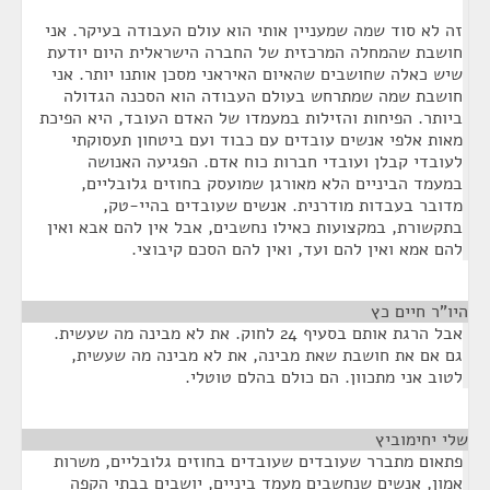
זה לא סוד שמה שמעניין אותי הוא עולם העבודה בעיקר. אני
חושבת שהמחלה המרכזית של החברה הישראלית היום יודעת
שיש כאלה שחושבים שהאיום האיראני מסכן אותנו יותר. אני
חושבת שמה שמתרחש בעולם העבודה הוא הסכנה הגדולה
ביותר. הפיחות והזילות במעמדו של האדם העובד, היא הפיכת
מאות אלפי אנשים עובדים עם כבוד ועם ביטחון תעסוקתי
לעובדי קבלן ועובדי חברות כוח אדם. הפגיעה האנושה
במעמד הביניים הלא מאורגן שמועסק בחוזים גלובליים,
מדובר בעבדות מודרנית. אנשים שעובדים בהיי-טק,
בתקשורת, במקצועות כאילו נחשבים, אבל אין להם אבא ואין
להם אמא ואין להם ועד, ואין להם הסכם קיבוצי.
היו"ר חיים כץ
¶
אבל הרגת אותם בסעיף 24 לחוק. את לא מבינה מה שעשית.
גם אם את חושבת שאת מבינה, את לא מבינה מה שעשית,
לטוב אני מתכוון. הם כולם בהלם טוטלי.
שלי יחימוביץ
¶
פתאום מתברר שעובדים שעובדים בחוזים גלובליים, משרות
אמון, אנשים שנחשבים מעמד ביניים, יושבים בבתי הקפה