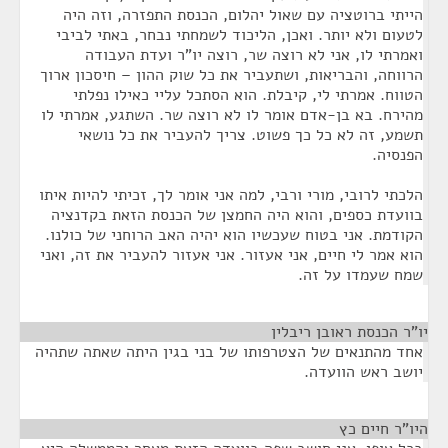
הייתי ברוטציה עם שאול יהלום, הכנסת התפזרה, וזה היה
לטעום ולא יותר. ואכן, הליכוד לשמחתי נבחר, באתי לביבי
ואמרתי לו, אני לא רוצה שר, רוצה יו"ר ועדת העבודה
הרווחה, והבריאות, ושתעביר את כל שוק ההון – חיסכון ארוך
הטווח. אמרתי לי, קיבלת. הוא הסתכל עליי כאילו נפלתי
מהירח. בא בן-אדם אומר לו לא רוצה שר. השתגע, אמרתי לו
תשמע, זה לא כל כך פשוט. צריך להעביר את כל נושאי
הפנסיה.
הלכתי לרובי, מורי ורבי, למה אני אומר לך, זכיתי להיות איתו
בוועדת כספים, והוא היה החמצן של הכנסת הזאת בקדנציה
הקודמת. אני בטוח שעכשיו הוא יהיה האב הרוחני של כולנו.
הוא אמר לי חיים, אני אעזור. אני אעזור להעביר את זה, ואני
שמח שעמדו על זה.
יו"ר הכנסת ראובן ריבלין
¶
אחד מהתנאים של הצטרפותו של בני בגין היתה שאתה שתהיה
יושב ראש הוועדה.
היו"ר חיים כץ
¶