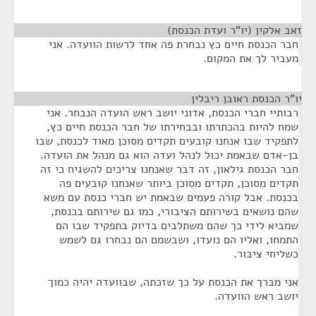
זאב אלקין (יו"ר ועדת הכנסת)
¶
חבר הכנסת חיים כץ נבחרת פה אחד לרשות הוועדה. אני
מעביר לך את המקום.
יו"ר הכנסת ראובן ריבלין
¶
רבותיי חברי הכנסת, אדוני יושב ראש הועדה הנבחר. אני
שמח להיות בהכתרתו ובבחירתו של חבר הכנסת חיים כץ,
לתפקיד שבו אנחנו קובעים תקדים מסוכן מאוד לכנסת, שבו
בן-אדם שבאמת יכול לנהל ועדה הוא גם מנהל את הועדה.
חבר הכנסת גילאון, זה דבר שאנחנו צריכים להשגיח כי זה
תקדים מסוכן, תקדים מסוכן ביותר שאנחנו קובעים פה
בכנסת. אבל קורה פעמים שבאמת יש חברי כנסת עם משא
שהם נושאים בשירותם הציבורי, כמו גם שירותם בכנסת,
שמביא לידי כך שהם משתלבים בדיוק בתפקיד שבו הם
התמחו, ואליו הם נועדו, ושבשמם הם נבחרו גם לשמש
כשליחי ציבור.
אני מברך את הכנסת על כך שזכתה, שבוועדה יהיה כמוך
יושב ראש הוועדה.