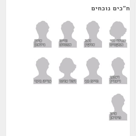
ח"כים נוכחים
אורלי לוי
זאב
חיים
אילן
אבקסיס
אלקין
אמסלם
גילאון
ראובן
רחל אדטו
ריבלין
חיים כץ
אריה ביבי
ציון
פיניאן