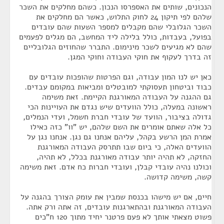
הנכונים, שותים את האספרסו הנכון. כשהם מחלקים את השכר
שלהם לפי תיקון 24 לחוק התלוש, כאשר הם מחלקים את
השכר הגלובלי שהם מקבלים למספר השעות שהם עובדים
בפועל, בעבדות, כולל בלילה ליד המחשב, הם מגלים לפעמים
שהם לא מגיעים לשכר מינימום. התברר שהחוזים הגלובליים
זה בדרך לעקוף את חוקי העבודה וחוקי המגן.
כאן יש לנו המון עבודה, וגם הפרטות שהופכות עובדים עם
כבוד וביטחון תעסוקתי למובטלים ומביאות במקומם עבדים.
גם ההגנה על העבודה המאורגנת הקיימת. זאת משימה
ראשונה במעלה, כולל הוועדים שיש נגדם את העויינות הכי
גדולה בציבור, הוועד של עובדי חברת חשמל, ועדי הנמלים,
כל אלה שאתם אומרים את השם שלהם, יש "וו" כזה כאילו
אמרת המן הרשע בקהל, עליהם אנחנו גם נגן. אנחנו נגן על
הוועדים האלה, כי ביום שבו תתרסק העבודה המאורגנת
החזקה, לא תהיה יותר עבודה מאורגנת בכלל, לא תהיה,
וכולנו נהיה עובדי קבלן, ועובדי חברות כח אדם. זאת משימה
קשה, משימה קדושה.
חיים, אם יש מישהו בכנסת שמבין את עומק הצורך בהגנה על
העבודה המאורגנת ובהתארגנות עובדים, זה אתה ורק אתה.
פשוט מצאתי אותך לא פעם פרטנר יחיד מתוך 120 ח"כים