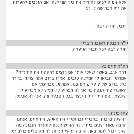
אלא אם הולכים להוריד את גיל הפרישה. אם הולכים להעלות
את גיל הפרישה ל-85.
רובי, תודה רבה.
יו"ר הכנסת ראובן ריבלין
¶
תודה רבה לכל חברי הוועדה.
היו"ר חיים כץ
¶
דרך אגב, כאשר שאלו אותי אם רוצים להקטין את הוועדה?
אמרתי, תביאו לי חמישה טובים. אמרו ברוב אתה צריך. בדרך
כלל ברוב של 7 על 4 הם בנו. אמרתי, מבחינתי אם
האופוזיציה תנצח פה אז לא מפריע לי, ממש לא מפריע לי
שינצחו. אם אילן גילון ינצח בכל הצבעה פה, אני לא אכעס.
ציון פיניאן
¶
ראשית ברכות. בהכירי ובהוקירי את האיש, את חיים, אנחנו
הרבה מאוד שנים ביחד. זה האיש הנכון לוועדה הנכונה מה
שאני יכול לומר כאן. הרבה ראשי ועדות לא מקובלים כולם על