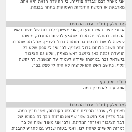
אני מאחל לכם עבודה פורייה, כי הוועדה הזאת היא אחת
מארבעת או חמשת הוועדות העסוקות ביותר בכנסת.
זאב אלקין (יו"ר ועדת הכנסת)
¶
אדוני יושב ראש הוועדה, אני מצטרף לברכות של יושב ראש
הכנסת. בהחלט זה מקרה שמגיע לרשות הוועדה, מישהו
שעשה לו שם בכנסת גם מומחה גדול בעניין, אבל מה שהרבה
יותר חשוב כלוחם גדול בעניין. לכן אין לי ספק שלא רק
הוועדה זכתה כאן ביושב ראש מצויין, אלא גם הציבור
בישראל זכה במישהו שיידע לעמוד על המשמר, זה יקשה
עליי. כיושב ראש הקואליציה לא היה לי ספק בכך.
היו"ר חיים כץ
¶
אתה עוד לא מבין כמה.
זאב אלקין (יו"ר ועדת הכנסת)
¶
תאמין לי, אנחנו מכירים מהכנסת הקודמת, ואני מבין כמה.
אבל עדיין אני חושב שמי שייצא מורווח מכך זה בסופו של
דבר הציבור ואזרחי המדינה, ולכן אני מאוד שמח על כך
למרות הקשיים שיהיו לנו, ואני בטוח שנדע גם להגיע להבנות