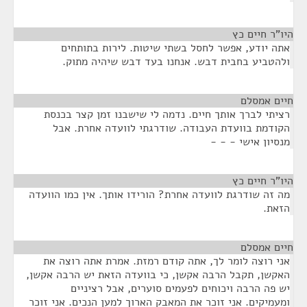
היו"ר חיים כץ
¶
אתה יודע, אפשר לחסל בשתי שיטות. לירות בתותחים
ולהטביע בחבית דבש. אנחנו בעד דבש שיהיה מתוק.
חיים אמסלם
¶
רציתי לברך אותך חיים. נדמה לי שישבנו זמן קצר בכנסת
הקודמת בוועדת העבודה. שודרגתי לוועדה אחרת. אבל
מנסיון אישי - - -
היו"ר חיים כץ
¶
מה זה שודרגת לוועדה אחרת? הורידו אותך. אין כמו הוועדה
הזאת.
חיים אמסלם
¶
אני רוצה לומר לך, אתה קודם רמזת. אמרת אתה רוצה את
האקשן, תקבל הרבה אקשן, כי בוועדה הזאת יש הרבה אקשן,
יש פה הרבה ויכוחים לפעמים סוערים, אבל רציניים
ומעמיקים. אני זוכר את המאבק הארוך למען הנכים. אני זוכר