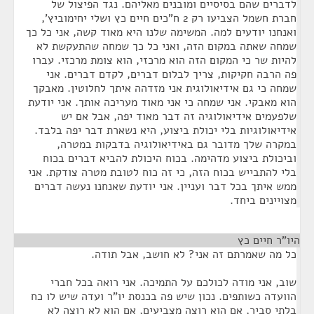
לדברים שהם בסיסיים ומובנים מאליהם. נגד הפיצול של
חברת חשמל הצביעו רק 2 ח"כים חיים כץ ושלי יחימוביץ',
ואנחנו יודעים למה. המשימה שלנו היא מאוד קשה, אני כל כך
שמחה שאתה במקום הזה, ואני כל כך שמחה שהתעקשת לא
להיות שר כי המקום הזה הוא מרכזי, הוא צומת מרכזי. עברו
פה הרבה חקיקות, צריך לבלום דברים, לקדם דברים. אני
שמחה כי גם אידיאולוגית אני מזדהה איתך לחלוטין. מאבקך
הוא מאבקי. אני שמחה כי אני מאוד מעריכה אותך. אני יודעת
שלפעמים אידיאולוגיה זה דבר מאוד יפה, אבל אם יש
אידיאולוגיות בלי יכולת ביצוע, היא נשארת דבר יפה בלבד.
במקרה שלך מדובר גם באידיאולוגיה בדבקות במטרה,
וביכולת ביצוע מדהימה. בכוח היכולת להביא דברים בכוח
בלי להתבייש בכוח הזה, כי זה כוח לטובת מטרה צודקת. אני
ממש איתך בכל דבר ועניין. אני יודעת שאנחנו נעשה דברים
מצויינים ביחד.
היו"ר חיים כץ
¶
כל מה שאמרתם זה אני? לא חושב, אבל תודה.
שוב, אני מודה לכולכם על התמיכה. אני רואה בכל חברי
הוועדה כשותפים. נכון שיש פה בכנסת יו"ר ועדה שיש לו כח
בלתי סביר, אם הוא רוצה מצביעים, אם הוא לא רוצה לא