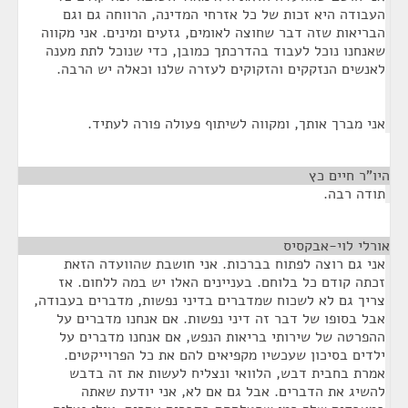
העבודה היא זכות של כל אזרחי המדינה, הרווחה גם וגם
הבריאות שזה דבר שחוצה לאומים, גזעים ומינים. אני מקווה
שאנחנו נוכל לעבוד בהדרכתך כמובן, כדי שנוכל לתת מענה
לאנשים הנזקקים והזקוקים לעזרה שלנו וכאלה יש הרבה.
אני מברך אותך, ומקווה לשיתוף פעולה פורה לעתיד.
היו"ר חיים כץ
¶
תודה רבה.
אורלי לוי-אבקסיס
¶
אני גם רוצה לפתוח בברכות. אני חושבת שהוועדה הזאת
זכתה קודם כל בלוחם. בעניינים האלו יש במה ללחום. אז
צריך גם לא לשכוח שמדברים בדיני נפשות, מדברים בעבודה,
אבל בסופו של דבר זה דיני נפשות. אם אנחנו מדברים על
ההפרטה של שירותי בריאות הנפש, אם אנחנו מדברים על
ילדים בסיכון שעכשיו מקפיאים להם את כל הפרוייקטים.
אמרת בחבית דבש, הלוואי ונצליח לעשות את זה בדבש
להשיג את הדברים. אבל גם אם לא, אני יודעת שאתה