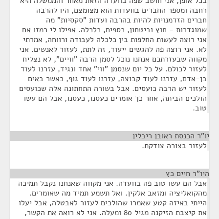
בכל אופן, אני חושב שפה בוועדה הזאת מאחר והממשלה היא
רחבה ומספר החברים בוועדות הוא מצומצם, היו להרבה
חברים הזדמנויות להיות בהרבה ועדות "סקסיות" מה
שמוגדרות - חוץ וביטחון, כספים, כלכלה. אפילו לי רמזו אם
אני רוצה לעשות החלפות בין כלכלה לעבודה ורווחה, אמרתי
לא. אני רוצה פה להגשים ייעוד, זה לתת, לעזור לאנשים. אני
מקווה שבעזרתכם אנחנו נוכל לסמן הרבה "וויים", לא נצליח
לעזור לכולם. על כל יום שנסמן "ווי" אחד ונגיד, עזרנו לעוד
בן-אדם, עזרנו לעוד קבוצה, עזרנו לעוד גוף, כאשר באים
לעזור יש הרבה כועסים. אבל בשורה התחתונה אלה שכועסים
הולכים הביתה, אחר כך אומרים כעסנו, כעסנו, אבל הם עשו
טוב.
יו"ר הכנסת ראובן ריבלין
¶
לעזור בצורה צודקת.
היו"ר חיים כץ
¶
אבל הם עשו טוב פה בוועדה. אני מקווה שאנחנו נקבל תמיכה
מהקואליציה ומזאב אלקין. ואל תשמע תמיד מה שאומרים.
הייתי באיזה קטע שאמרו שהולכים לעזור לאבטלה, אבל יעלו
את קיצבת הזיקנה מגיל 80 ומעלה. אני לא רואה את הקשר,