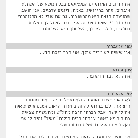
את הדיונים המרתקים המעמיקים בכל הנושא של השתלת
איברים, סחר בהירואין. באמת, דיונים ערכיים. אני חושב
שהוועדה הזאת היא מהחשובות, גם אם אולי לא מהזוהרות
במיוחד כפי שאתה אמרת. אני רוצה לאחל לך הצלחה
בתפקיד, כולנו לצידך, הצלחתך היא הצלחתנו.
עפו אגאבריה
¶
אני אישית לא מכיר אותך. אני חבר כנסת חדש.
ציון פיניאן
¶
אתה לא לבד חדש פה.
עפו אגאבריה
¶
לא באתי משדה התעופה ולא מנמל חיפה. באתי מתחום
הרפואה, ולכן בחרתי להיות בוועדה הזאת. אמנם אישית איתך
אין לי קשר, אבל הכרתי הרבה מתע"ש ומתעשייה צבאית
בתור רופא כאשר עבדתי בבית חולים "מאיר" והיה לי את
הקשר עם האנשים האלה בתחום שלי.
אני חושב שהוועדה הזאת היא מאוד חשובה לנו. קודם כל