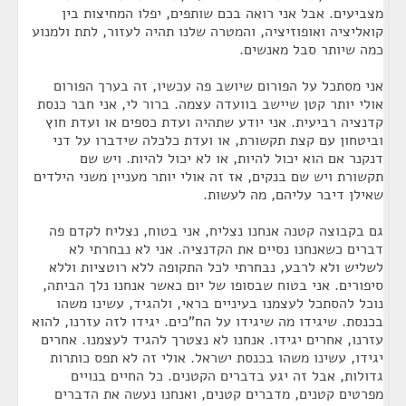
מצביעים. אבל אני רואה בכם שותפים, יפלו המחיצות בין
קואליציה ואופוזיציה, והמטרה שלנו תהיה לעזור, לתת ולמנוע
כמה שיותר סבל מאנשים.
אני מסתכל על הפורום שיושב פה עכשיו, זה בערך הפורום
אולי יותר קטן שיישב בוועדה עצמה. ברור לי, אני חבר כנסת
קדנציה רביעית. אני יודע שתהיה ועדת כספים או ועדת חוץ
וביטחון עם קצת תקשורת, או ועדת כלכלה שידברו על דני
דנקנר אם הוא יכול להיות, או לא יכול להיות. ויש שם
תקשורת ויש שם בנקים, אז זה אולי יותר מעניין משני הילדים
שאילן דיבר עליהם, מה לעשות.
גם בקבוצה קטנה אנחנו נצליח, אני בטוח, נצליח לקדם פה
דברים כשאנחנו נסיים את הקדנציה. אני לא נבחרתי לא
לשליש ולא לרבע, נבחרתי לכל התקופה ללא רוטציות וללא
סיפורים. אני בטוח שבסופו של יום כאשר אנחנו נלך הביתה,
נוכל להסתכל לעצמנו בעיניים בראי, ולהגיד, עשינו משהו
בכנסת. שיגידו מה שיגידו על הח"כים. יגידו לזה עזרנו, להוא
עזרנו, אחרים יגידו. אנחנו לא נצטרך להגיד לעצמנו. אחרים
יגידו, עשינו משהו בכנסת ישראל. אולי זה לא תפס כותרות
גדולות, אבל זה יגע בדברים הקטנים. כל החיים בנויים
מפרטים קטנים, מדברים קטנים, ואנחנו נעשה את הדברים