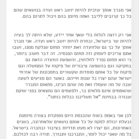
אני מברך אותך שזכית להיות יושב ראש ועדה בנושאים שהם
כל כך קרובים לליבך ואתה מיומן בהם ויכול לתרום בהם.
אני רק רוצה לגלות בלי שאף אחד יידע, שלא היתה לך בעיה
להיות שר בישראל, ובחרת להיות יושב ראש ועדה. אני מברך
אותך על כך גם שלוועדה זאת יוחזר תחום שנלקח ממנו, ושבו
אתם צריכים לעסוק וזה תחום הפנסיה. זה דבר חשוב ביותר,
כי הוא תחום נפרד לחלוטין, והשפעת הוועדה הזאת גם
בחקיקה וגם בהשפעה ציבורית של פיקוח על הממשלה וגם
פיקוח על כל אותם מוסדות שקשורים בחסכונות של אזרחי
ישראל שהם יצרו כל שנות חייהם. כאשר הם מגיעים לשעה
שבה על מה שעמלו ואת מה שהם הכינו, פתאום התברר
שהאסמים אינם מלאים בר, ולפעמים הם נמצאים בפני שוקת
שבורה בבחינת "אל תשליכנו ככלות כוחנו".
לכן אני באמת בטוח שהכנסת היום מופקדת בצורה מיומנת
ובעלת יכולת לפקח על כל אותם נושאים שלאחרונה, בשנים
האחרונות, הם יצרו לא מעט תזזיות בציבור ובחברה בישראל.
כל מה שאני יכול לומר, התברכנו ותבורך. תודה רבה לכולכם.