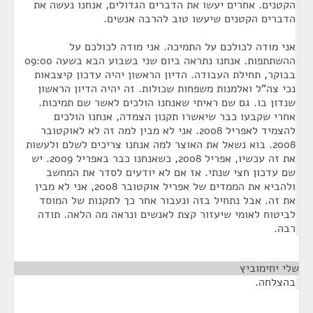
הקטנים. אחרים יעשו את הדברים הגדולים, אנחנו נעשה את
הדברים הקטנים שיעשו טוב להרבה אנשים.
אני מודה לכולכם על התמיכה. אני מודה לכולכם על
ההשתתפות. אנחנו נתראה ביום שני בשבוע הבא בשעה 09:00
בבוקר, תחילת העבודה. הדיון הראשון יהיה עדכון קיצבאות
נכי צה"ל ואלמנות משפחות שכולות. זה יהיה הדיון הראשון
שנדון בו. גם שם ראיתי שאנחנו הולכים לאשר שם תמיכות.
אחרי שקבעו כבר שיאשרו תקנון הצמדה, אנחנו הולכים
להצמיד לאפריל 2008. אני לא מבין למה זה לא לאוקטובר
2008. בוא נשאל את האוצר למה אנחנו צריכים לשלם ולעשות
את זה עכשיו, אפריל 2008, כשאנחנו כבר באפריל 2009. יש
שם עדכון חצי שנתי. אז אם לא יודעים לסדר את המחשב
ולהביא את הממדים של אפריל אוקטובר 2008, אני לא מבין
את זה. אבל נתחיל בזה ונעבור אחר כך לתקנות של המוסד
לביטוח לאומי שיעזור קצת לאנשים ונראה מה הלאה. תודה
רבה.
שלי יחימוביץ
¶
בהצלחה.