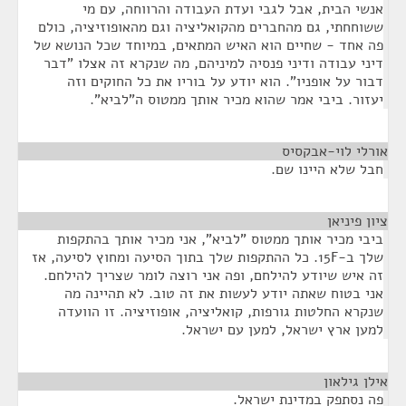
אנשי הבית, אבל לגבי ועדת העבודה והרווחה, עם מי
ששוחחתי, גם מהחברים מהקואליציה וגם מהאופוזיציה, כולם
פה אחד - שחיים הוא האיש המתאים, במיוחד שכל הנושא של
דיני עבודה ודיני פנסיה למיניהם, מה שנקרא זה אצלו "דבר
דבור על אופניו". הוא יודע על בוריו את כל החוקים וזה
יעזור. ביבי אמר שהוא מכיר אותך ממטוס ה"לביא".
אורלי לוי-אבקסיס
¶
חבל שלא היינו שם.
ציון פיניאן
¶
ביבי מכיר אותך ממטוס "לביא", אני מכיר אותך בהתקפות
שלך ב-15F. כל ההתקפות שלך בתוך הסיעה ומחוץ לסיעה, אז
זה איש שיודע להילחם, ופה אני רוצה לומר שצריך להילחם.
אני בטוח שאתה יודע לעשות את זה טוב. לא תהיינה מה
שנקרא החלטות גורפות, קואליציה, אופוזיציה. זו הוועדה
למען ארץ ישראל, למען עם ישראל.
אילן גילאון
¶
פה נסתפק במדינת ישראל.