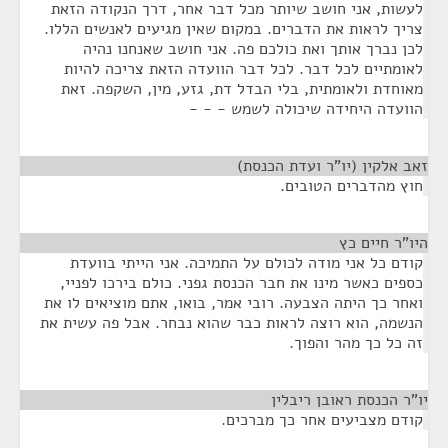
לעשות, אני חושב שיותר מכל דבר אחר, דרך הנקודה הזאת
צריך לראות את הדברים. במקום שאין מגיעים לאנשים הללו.
לכן נברך אותך ואת כולכם פה. אני חושב שאנחנו נהיה
לאומתיים לכל דבר. לכל דבר הוועדה הזאת צריכה להיות
מאוחדת ולאומתית, בלי הבדל דת, גזע, מין, השקפה. זאת
הוועדה היחידה שיכולה לשמש - - -
זאב אלקין (יו"ר ועדת הכנסת)
¶
חוץ מהדברים הטובים.
היו"ר חיים כץ
¶
קודם כל אני מודה לכולם על התמיכה. אני הייתי בוועדת
כספים כאשר מינו את חבר הכנסת גפני. כולם בירכו לפניי,
ואחר כך היתה הצבעה. רובי אמר, בואו, אתם מוציאים לו את
הנשמה, הוא רוצה לראות כבר שהוא נבחר. אבל פה עשית את
זה כל כך מהר והפוך.
יו"ר הכנסת ראובן ריבלין
¶
קודם מצביעים אחר כך מברכים.