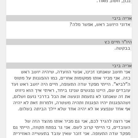
נכון, חשוב מאוד.
אריה ביבי
¶
אדוני היושב ראש, אפשר מלה?
היו"ר חיים כץ
¶
בבקשה.
אריה ביבי
¶
אני חושב שאנחנו זכינו, אנשי הוועדה, שיהיה יושב ראש
כזה. אני מכיר אותו ממקומות אחרים, כמו ההפגנות על מטוס
ה"לביא". הייתי מפקד שדה התעופה, חיים היה יושב ראש ועד
עובדים שם, היינו נפגשים שנינו ביחד, ראיתי איך הוא ניווט
את זה שאנחנו לא נתעמת ונעשה את הכל בדרכי נועם ושלום,
ושההפגנות יהיו הפגנות ותהיה משטרה, ולמרות זאת לא יהיה
אף אחד שנפצע או לא יהיה אחד שלא יילך הביתה בשלום.
אני רוצה להגיד לכם, אני גם מכיר אותו מהצד הזה של
העובדים, כי הייתי קרוב לשם. אני גר בפתח תקווה, הייתי גם
מפקד שדה התעופה. אני זוכר שאין עובד בתעשייה האווירית