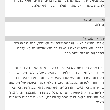
במאבקים שלך כמו שהצלחתם בדברים אחרים, אולי נצליח
להביא בשורה גם פה. ההצלחה שלך היא שלנו.
היו"ר חיים כץ
¶
תודה.
שלי יחימוביץ'
¶
אדוני היושב ראש, אני מתנצלת על האיחור, היה לנו פנצ'ר
בדרך. העובדה שבאוטו ישבו רק סוציאליסטים לא עזרה
לתקן את הגלגל יותר מהר.
בקדנציה הקודמת לא הייתי חברה בוועדת העבודה והרווחה,
אם כי ביליתי בה רבות לצורך החקיקה שלי, ולא במקרה. אחת
הסיבות המרכזיות היא שהתעקשתי להיות בוועדת העבודה
והרווחה, למרות שמפלגת העבודה לא זכתה בשפע של מקומות
בוועדות. כי הסיבה המרכזית היא שאתה היושב ראש. כי אני
יודעת בוודאות שאיתך אנחנו נוכל לצאת מהקונבנציות, להפוך
את הוועדה הזאת לגוף מסתער ולוחם, ולעשות דברים חשובים
מאוד.