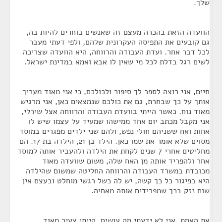
שלך.
הוועדה הזאת בהכרה מעצם זה שאנשים בוחרים להיות בה,
גם קובעים את התפיסה העקרונית שלהם, ולפי דעתי מעבר
לכל דבר אחר. ועדת העבודה והרווחה, היא הוועדה שצריכה
לשים רגל בדלת לכל מי שאין לו אבא ואמא במדינת ישראל.
חיים, אני רוצה לספר לך סיפור ולכולכם, כי אני מאוד מעריך
אותך על כך שבחרת, גם את כולכם שנמצאים כאן, אני מרגיש
מאוד נוח. כאשר הייתי בוועדת העבודה והרווחה אצל שירלי,
אני מקבל מכתב יום אחד ממישהו שמעיד על עצמו שיש לו
אחות ואח ששניהם חולי נפש, ולהם שני ילדים מפגרים במוסד
מסוים שלא אומר את שמו כאן. הילד בן 21, הילדה בת 17. הם
מחליטים אחרי 7 שנים לקחת את הילדה ולהעביר אותה למוסד
אחר ולהפריד אותה מן האח שלה, משום שוועדה מאוד
מכובדת במשרד העבודה והרווחה החליטה שמשום שהילדה
היא בפיגור כל כך קשה, יש לה כשל רגשי מוחלט ובעצם אין
שום נזק בכך שמפרידים אותה מאחיה.
את האמת, אני לא ידעתי מה עושים, הייתי צעיר מאוד