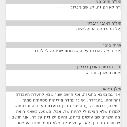
היו"ר חיים כץ
¶
זה לא רק זה, יש שם מכלול - - -
היו"ר ראובן ריבלין
¶
אל תרגיז את הקואליציה...
אריה ביבי
¶
אני רוצה להודות על ההזדמנות שניתנה לי לדבר.
יו"ר הכנסת ראובן ריבלין
¶
אתה תמשיך. תודה.
אילן גילאון
¶
אני גם נמצא בחגיגה. אני חושב שמי שבא לוועדת העבודה
והרווחה, בהגדרה, יש לו עמדה פוליטית מסויימת מתוך
בחירה, בכנסת ה-15 הייתי גם כן בוועדת העבודה והרווחה.
למרות שלא הציעו לי להיות שר, אבל, תשמע, כשאני רואה
מה השרים שם עושים בדיוק, והיום יש דיון על זה, אני חושב
שבחרת גם נכון, לא רק מצפונית, אלא גם מבחינת העוצמה