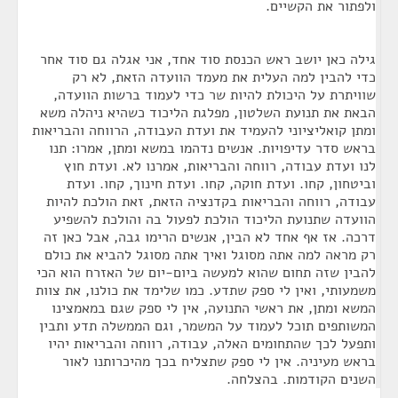
ולפתור את הקשיים.
גילה כאן יושב ראש הכנסת סוד אחד, אני אגלה גם סוד אחר
כדי להבין למה העלית את מעמד הוועדה הזאת, לא רק
שוויתרת על היכולת להיות שר כדי לעמוד ברשות הוועדה,
הבאת את תנועת השלטון, מפלגת הליכוד כשהיא ניהלה משא
ומתן קואליציוני להעמיד את ועדת העבודה, הרווחה והבריאות
בראש סדר עדיפויות. אנשים נדהמו במשא ומתן, אמרו: תנו
לנו ועדת עבודה, רווחה והבריאות, אמרנו לא. ועדת חוץ
וביטחון, קחו. ועדת חוקה, קחו. ועדת חינוך, קחו. ועדת
עבודה, רווחה והבריאות בקדנציה הזאת, זאת הולכת להיות
הוועדה שתנועת הליכוד הולכת לפעול בה והולכת להשפיע
דרכה. אז אף אחד לא הבין, אנשים הרימו גבה, אבל כאן זה
רק מראה למה אתה מסוגל ואיך אתה מסוגל להביא את כולם
להבין שזה תחום שהוא למעשה ביום-יום של האזרח הוא הכי
משמעותי, ואין לי ספק שתדע. כמו שלימד את כולנו, את צוות
המשא ומתן, את ראשי התנועה, אין לי ספק שגם במאמצינו
המשותפים תוכל לעמוד על המשמר, וגם הממשלה תדע ותבין
ותפעל לכך שהתחומים האלה, עבודה, רווחה והבריאות יהיו
בראש מעיניה. אין לי ספק שתצליח בכך מהיכרותנו לאור
השנים הקודמות. בהצלחה.