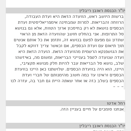
יו"ר הכנסת ראובן ריבלין
¶
ברשות היושב ראש, הוועדה הזאת היא ועדת העבודה,
הרווחה והבריאות. למרות שמבחינה אימפריאליסטית ועדת
הכספים נושאת לא רק בחיסכון ארוך הטווח, אלא גם בנושא
סל התרופות. אני בהחלט חושב שהוועדה הזאת מן הראוי
שתדון גם מפעם לפעם בנושא זה, ותזמן את כל אותם אנשים
תוך תיאום עם ועדת הכספים, אם וכאשר צריך דווקא לקבל
את הגושפנקא הרשמית מהוועדה הזאת. הועדה הזאת היא
ועדה שנועדה לטפל בענייני הבריאות, ומשום מה, באיזשהו
שלב, נושא סל הבריאות עבר להיות חלק מנושא תקציבי,
היינו, הוא היה בוועדת הכספים. שלושתנו כאן היינו בוועדת
הכספים וראינו עד כמה חשוב מהימנותם של חברי ועדת
הכספים בשלב כזה או אחר שאתה היית גם חבר בה, עזרה לנו
- - -
רחל אדטו
¶
אנחנו סומכים על חיים בעניין הזה.
יו"ר הכנסת ראובן ריבלין
¶