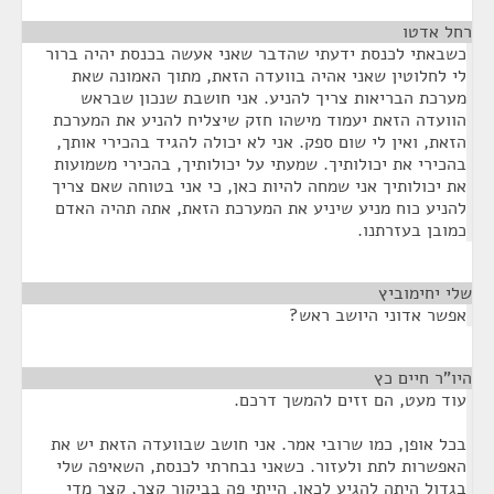
רחל אדטו
¶
כשבאתי לכנסת ידעתי שהדבר שאני אעשה בכנסת יהיה ברור
לי לחלוטין שאני אהיה בוועדה הזאת, מתוך האמונה שאת
מערכת הבריאות צריך להניע. אני חושבת שנכון שבראש
הוועדה הזאת יעמוד מישהו חזק שיצליח להניע את המערכת
הזאת, ואין לי שום ספק. אני לא יכולה להגיד בהכירי אותך,
בהכירי את יכולותיך. שמעתי על יכולותיך, בהכירי משמועות
את יכולותיך אני שמחה להיות כאן, כי אני בטוחה שאם צריך
להניע כוח מניע שיניע את המערכת הזאת, אתה תהיה האדם
כמובן בעזרתנו.
שלי יחימוביץ
¶
אפשר אדוני היושב ראש?
היו"ר חיים כץ
¶
עוד מעט, הם זזים להמשך דרכם.
בכל אופן, כמו שרובי אמר. אני חושב שבוועדה הזאת יש את
האפשרות לתת ולעזור. כשאני נבחרתי לכנסת, השאיפה שלי
בגדול היתה להגיע לכאן. הייתי פה בביקור קצר, קצר מדי