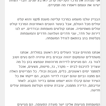
אני מנהלת את מרכז הקליטה קרוב לארבע שנים. חברי הצוות
יציגו את עצמם ויאמרו מה תפקידם.
הבניין שלנו משמש כמרכז קליטה משנת 1976 והוא קלט
עולים מכל העולם, אבל בעשר השנים האחרונות המרכז קולט
עולים מאתיופיה. אנחנו קולטים משפחות ובודדים. יש לנו
דירות של חדר, שני חדרים ושלושה חדרים והמשפחות
נקלטות בהן בהתאם לגודל המשפחה.
אנחנו מהווים עבור העולים בית ראשון במולדת. אנחנו
משתדלים שהמקום יהווה עבורם בית שיהיה להם נעים וטוב
לגור בו. הם מגיעים לדירות מרוהטות שנמצא בהן כל מה
שצריך להיכנס לבית – מקרר, גז, מיטות, מצעים, אוכל
למספר ימים ראשונים, כלים, מגבות וכולי. כל הפריטים האלה
הם מתנה וביום שהם יעברו לדיור הקבע, הם ייקחו את כל
הציוד שהם קיבלו והוא ישמש אותם בדיור הקבע. לאחר
עזיבתם, הדירה מתפנה, עוברת שיפוץ וקולטת משפחת עולים
חדשה.
המשפחות מגיעות אלינו ישר משדה התעופה. הם מגיעים