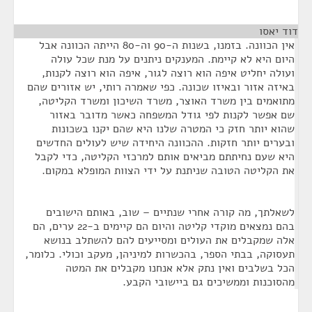
דוד יאסו
¶
אין הכוונה. בזמנו, בשנות ה-90 וה-80 הייתה הכוונה אבל
היום היא לא קיימת. המענקים ניתנים על מנת שכל עולה
ועולה יחליט איפה הוא רוצה לגור, איפה הוא רוצה לקנות,
באיזה אזור ובאיזו שכונה. כפי שאמרה רותי, יש אזורים שהם
מתואמים בין משרד האוצר, משרד השיכון ומשרד הקליטה,
שם אפשר לקנות לפי גודל המשפחה כאשר מדובר באזור
שהוא יותר חזק כי המטרה שלנו היא שהם יקנו בשכונות
ובערים יותר חזקות. ההכוונה היחידה שיש לעולים החדשים
היא שעם נחיתתם מביאים אותם למרכזי הקליטה, כדי לקבל
את הקליטה הטובה שניתנת על ידי הצוות המופלא במקום.
לשאלתך, מה קורה אחרי שנתיים – שוב, באותם הישובים
בהם נמצאים מוקדי קליטה והיום הם קיימים ב-22 ערים, הם
אלה שמקבלים את העולים ומסייעים להם להשתלב בנושא
תעסוקה, בבתי הספר, בהכשרות למיניהן, מעקב וכולי. כלומר,
הכל בשלבים ואין נתק אלא אנחנו מקבלים את המטה
מהסוכנות וממשיכים גם ביישובי הקבע.