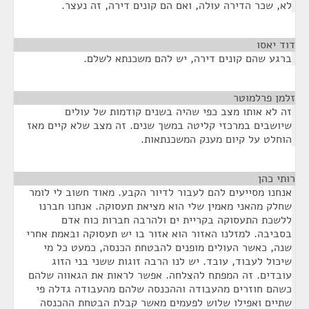
לא, שכר הדירה עולה, ואם הם קונים דירה, זה נעצר.
דוד יאסו
¶
ברגע שהם קונים דירה, יש להם משכנתא לשלם.
זלמן פרלמוטר
¶
זה לא אותו מצב כפי שהיה בשנים קודמות של עולים
שיושבים במרכזי קליטה במשך שנים. זה מצב שלא קיים מאז
הוחלט על קיום מענק המשכנתאות.
רותי כהן
¶
אנחנו מסייעים להם לעבור לדיור הקבע. מאוד חשוב לי לומר
שחלק מהאני מאמין שלי הוא מציאת תעסוקה. אנחנו חברנו
ללשכת התעסוקה בקריית ים ולהרבה חברות כוח אדם
בסביבה. למזלנו האזור הוא אזור בו יש תעסוקה ובאמת אחרי
שנה, כאשר העולים מופנים להבטחת הכנסה, כמעט כל מי
שיכול לעבוד, עובד. יש לנו הרבה זוגות ששני בני הזוג
עובדים. זה המפתח להצלחה. אפשר לראות את הגאווה שלהם
כשהם חוזרים מהעבודה וההכנסה שלהם מהעבודה גדלה פי
שתיים ואפילו שלוש לפעמים מאשר קבלת הבטחת ההכנסה