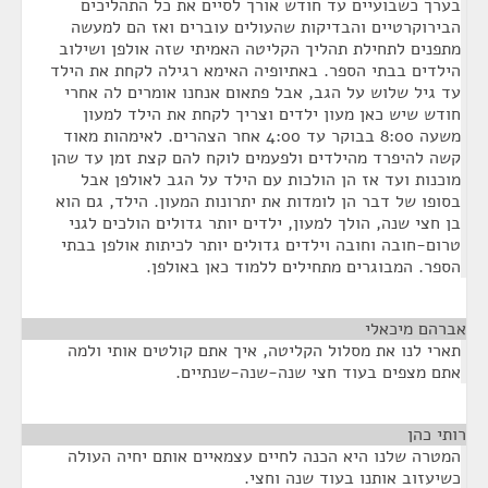
בערך כשבועיים עד חודש אורך לסיים את כל התהליכים
הבירוקרטיים והבדיקות שהעולים עוברים ואז הם למעשה
מתפנים לתחילת תהליך הקליטה האמיתי שזה אולפן ושילוב
הילדים בבתי הספר. באתיופיה האימא רגילה לקחת את הילד
עד גיל שלוש על הגב, אבל פתאום אנחנו אומרים לה אחרי
חודש שיש כאן מעון ילדים וצריך לקחת את הילד למעון
משעה 8:00 בבוקר עד 4:00 אחר הצהרים. לאימהות מאוד
קשה להיפרד מהילדים ולפעמים לוקח להם קצת זמן עד שהן
מוכנות ועד אז הן הולכות עם הילד על הגב לאולפן אבל
בסופו של דבר הן לומדות את יתרונות המעון. הילד, גם הוא
בן חצי שנה, הולך למעון, ילדים יותר גדולים הולכים לגני
טרום-חובה וחובה וילדים גדולים יותר לכיתות אולפן בבתי
הספר. המבוגרים מתחילים ללמוד כאן באולפן.
אברהם מיכאלי
¶
תארי לנו את מסלול הקליטה, איך אתם קולטים אותי ולמה
אתם מצפים בעוד חצי שנה-שנה-שנתיים.
רותי כהן
¶
המטרה שלנו היא הכנה לחיים עצמאיים אותם יחיה העולה
כשיעזוב אותנו בעוד שנה וחצי.