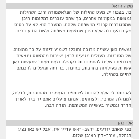
משה הראל
¶
כן, בצפון יש מעט קהילות של הפלאשמורה ורוב הקהילות
נמצאות במקומות אחרים, כך שהם עוברים למקומות היכן
שמתגוררים קרובי המשפחה שלהם. המעבר הוא לא על בסיס
מקום העבודה אלא היכן שנמצאת משפחה ולשם הם עוברים.
נעשית כאן עשייה מרובה ותוכלו לשמוע דיווח על כך מהצוות
של הסוכנות. העולים מגיעים לכאן ישירות מהמטוס ויוצאים
אזרחים בשלים להתמודדות בקהילה וזאת מאחר שנעשות כאן
עשרות פעילויות בתרבות, בחינוך, ברווחה ופועלים להכנתם
לחיים בקהילה.
לא נותר לי אלא להודות לשותפים הנאמנים מהסוכנות, לדליה,
למנהלת המרכז, ולצוותים. אנחנו פועלים אתם יד ביד לאורך
הדרך ונמשיך בעשייה המשותפת. תודה רבה.
אלי כהן
¶
כפי שאתם יודעים, יושב-ראש עדיין אין, אבל יש כאן נציג
הנהלה, עורך-דין ראובן שלום.