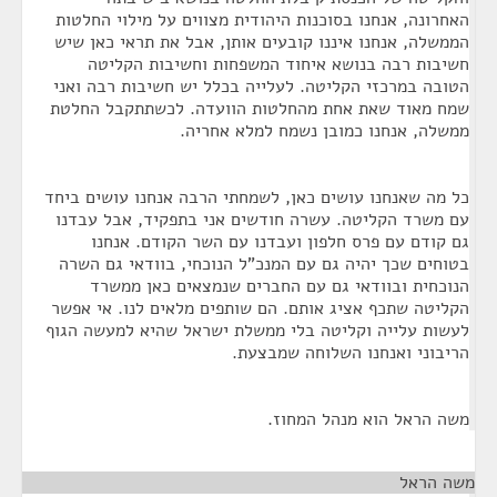
האחרונה, אנחנו בסוכנות היהודית מצווים על מילוי החלטות
הממשלה, אנחנו איננו קובעים אותן, אבל את תראי כאן שיש
חשיבות רבה בנושא איחוד המשפחות וחשיבות הקליטה
הטובה במרכזי הקליטה. לעלייה בכלל יש חשיבות רבה ואני
שמח מאוד שאת אחת מהחלטות הוועדה. לכשתתקבל החלטת
ממשלה, אנחנו כמובן נשמח למלא אחריה.
כל מה שאנחנו עושים כאן, לשמחתי הרבה אנחנו עושים ביחד
עם משרד הקליטה. עשרה חודשים אני בתפקיד, אבל עבדנו
גם קודם עם פרס חלפון ועבדנו עם השר הקודם. אנחנו
בטוחים שכך יהיה גם עם המנכ"ל הנוכחי, בוודאי גם השרה
הנוכחית ובוודאי גם עם החברים שנמצאים כאן ממשרד
הקליטה שתכף אציג אותם. הם שותפים מלאים לנו. אי אפשר
לעשות עלייה וקליטה בלי ממשלת ישראל שהיא למעשה הגוף
הריבוני ואנחנו השלוחה שמבצעת.
משה הראל הוא מנהל המחוז.
משה הראל
¶