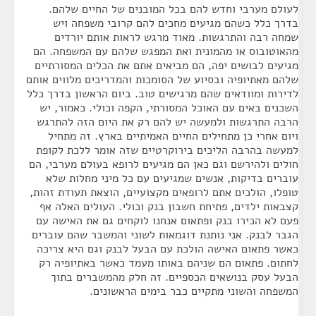
לעולם מערבי וחדש להם בכל המובנים של החיים שלהם.
בדרך כלל כשהם מגיעים מחכים להם קרובי משפחה ויש
שמחה רבה והתרגשות. מאוד מרגש לראות אותם יורדים
מהאוטובוס או מהמונית ואת המפגש שלהם עם המשפחה. הם
מגיעים לבושים יפה, הם מביאים אתם את הכלים המסורתיים
שלהם מאתיופיה ובסיוע של הסומכות והמדריכים מלווים אותם
לדירות ומוודאים שהם מרגישים טוב. ביום הראשון בדרך כלל
השכנים באים עם האוכל המסורתי, הקפה וכולי. כאמור, יש
הרבה התרגשות ולמעשה יש להם רק את היום הזה להתרגש
ויום אחרי כן מתחילים החיים האמיתיים בארץ. זה מתחיל
למעשה בהרבה הליכים בירוקרטיים שזה אומר ללכת לקופת
חולים ולהירשם וגם כאן הם מגיעים לרופא בעולם מערבי, הם
עוברים בדיקות, אנשים שמגיעים עם כל מיני מחלות שלא
טופלו, הולכים אתם לרופאים מקצועיים, הוצאת תעודת זהות,
קצבאות ילדים, פתיחת חשבון בנק וכולי. העולים האלה אף
פעם לא הכירו בנק ופתאום אנחנו לוקחים גם את האישה עם
הגבר לבנק. אני נותנת דוגמאות לשוני והמשבר שהם עוברים
כאשר פתאום האישה הולכת עם הבעל לבנק וגם היא צריכה
לחתום. פתאום הם שניהם באותו מעמד כאשר באתיופיה רק
הבעל עסק בנושאים הכספיים. זה חלק מהמשברים בתוך
המשפחה והשוני מתקיים כבר בימים הראשונים.