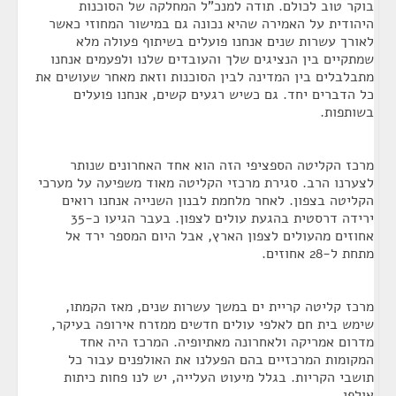
בוקר טוב לכולם. תודה למנכ"ל המחלקה של הסוכנות
היהודית על האמירה שהיא נכונה גם במישור המחוזי כאשר
לאורך עשרות שנים אנחנו פועלים בשיתוף פעולה מלא
שמתקיים בין הנציגים שלך והעובדים שלנו ולפעמים אנחנו
מתבלבלים בין המדינה לבין הסוכנות וזאת מאחר שעושים את
כל הדברים יחד. גם כשיש רגעים קשים, אנחנו פועלים
בשותפות.
מרכז הקליטה הספציפי הזה הוא אחד האחרונים שנותר
לצערנו הרב. סגירת מרכזי הקליטה מאוד משפיעה על מערכי
הקליטה בצפון. לאחר מלחמת לבנון השנייה אנחנו רואים
ירידה דרסטית בהגעת עולים לצפון. בעבר הגיעו כ-35
אחוזים מהעולים לצפון הארץ, אבל היום המספר ירד אל
מתחת ל-28 אחוזים.
מרכז קליטה קריית ים במשך עשרות שנים, מאז הקמתו,
שימש בית חם לאלפי עולים חדשים ממזרח אירופה בעיקר,
מדרום אמריקה ולאחרונה מאתיופיה. המרכז היה אחד
המקומות המרכזיים בהם הפעלנו את האולפנים עבור כל
תושבי הקריות. בגלל מיעוט העלייה, יש לנו פחות כיתות
אולפן.