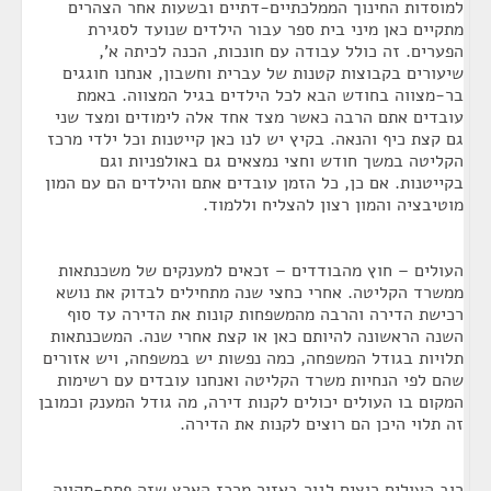
למוסדות החינוך הממלכתיים-דתיים ובשעות אחר הצהרים
מתקיים כאן מיני בית ספר עבור הילדים שנועד לסגירת
הפערים. זה כולל עבודה עם חונכות, הכנה לכיתה א',
שיעורים בקבוצות קטנות של עברית וחשבון, אנחנו חוגגים
בר-מצווה בחודש הבא לכל הילדים בגיל המצווה. באמת
עובדים אתם הרבה כאשר מצד אחד אלה לימודים ומצד שני
גם קצת כיף והנאה. בקיץ יש לנו כאן קייטנות וכל ילדי מרכז
הקליטה במשך חודש וחצי נמצאים גם באולפניות וגם
בקייטנות. אם כן, כל הזמן עובדים אתם והילדים הם עם המון
מוטיבציה והמון רצון להצליח וללמוד.
העולים – חוץ מהבודדים – זכאים למענקים של משכנתאות
ממשרד הקליטה. אחרי כחצי שנה מתחילים לבדוק את נושא
רכישת הדירה והרבה מהמשפחות קונות את הדירה עד סוף
השנה הראשונה להיותם כאן או קצת אחרי שנה. המשכנתאות
תלויות בגודל המשפחה, כמה נפשות יש במשפחה, ויש אזורים
שהם לפי הנחיות משרד הקליטה ואנחנו עובדים עם רשימות
המקום בו העולים יכולים לקנות דירה, מה גודל המענק וכמובן
זה תלוי היכן הם רוצים לקנות את הדירה.
רוב העולים רוצים לגור באזור מרכז הארץ שזה פתח-תקווה,