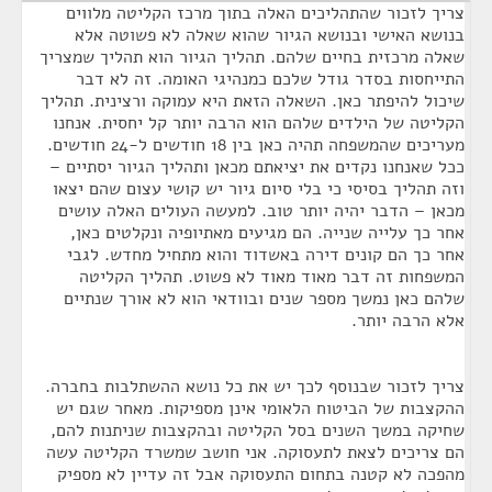
צריך לזכור שהתהליכים האלה בתוך מרכז הקליטה מלווים
בנושא האישי ובנושא הגיור שהוא שאלה לא פשוטה אלא
שאלה מרכזית בחיים שלהם. תהליך הגיור הוא תהליך שמצריך
התייחסות בסדר גודל שלכם כמנהיגי האומה. זה לא דבר
שיכול להיפתר כאן. השאלה הזאת היא עמוקה ורצינית. תהליך
הקליטה של הילדים שלהם הוא הרבה יותר קל יחסית. אנחנו
מעריכים שהמשפחה תהיה כאן בין 18 חודשים ל-24 חודשים.
ככל שאנחנו נקדים את יציאתם מכאן ותהליך הגיור יסתיים –
וזה תהליך בסיסי כי בלי סיום גיור יש קושי עצום שהם יצאו
מכאן – הדבר יהיה יותר טוב. למעשה העולים האלה עושים
אחר כך עלייה שנייה. הם מגיעים מאתיופיה ונקלטים כאן,
אחר כך הם קונים דירה באשדוד והוא מתחיל מחדש. לגבי
המשפחות זה דבר מאוד מאוד לא פשוט. תהליך הקליטה
שלהם כאן נמשך מספר שנים ובוודאי הוא לא אורך שנתיים
אלא הרבה יותר.
צריך לזכור שבנוסף לכך יש את כל נושא ההשתלבות בחברה.
ההקצבות של הביטוח הלאומי אינן מספיקות. מאחר שגם יש
שחיקה במשך השנים בסל הקליטה ובהקצבות שניתנות להם,
הם צריכים לצאת לתעסוקה. אני חושב שמשרד הקליטה עשה
מהפכה לא קטנה בתחום התעסוקה אבל זה עדיין לא מספיק