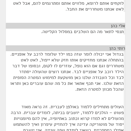
לוקחים אותם לרופא, מלווים אותם ומתרגמים להם, אבל לאט
לאט אנחנו משחררים את החבל.
אלי כהן
¶
תנסי לתאר מה הם השלבים במסלול הקליטה.
רותי כהן
¶
בגדול אני יכולה לומר שזה כמו ילד שלומד לרכב על אופניים.
בהתחלה אנחנו מחזיקים אותו חזק שלא ייפול, לאט לאט
משחררים וגם אם הוא נופל, עוזרים לו לקום, ובסופו של דבר
הילד רוכב על אופניים לבד. אנחנו רוצים שהעולה יסתדר
לבד וכל העבודה שלנו כאן מושקעת למימוש המטרה הסופית
הזאת שלנו. אני תכף אתאר את כל מה שהם עוברים כאן ותראו
שהכל מכוון למטרה הזאת.
העולים מתחילים ללמוד באולפן לעברית. זה נראה מאוד
פשוט – הולכים ללמוד, יושבים בכיתה, לומדים עברית. הרבה
מהעולים לא למדו קרוא וכתוב באתיופיה, אין להם מיומנויות
יסוד של מוטוריקה עדינה איך להחזיק עיפרון ואיך להשתמש
אפילו במספריים. כשאני לומדת שפה שנייה, אני יושבת