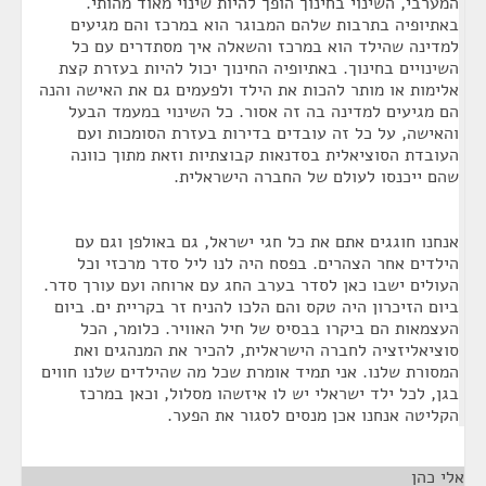
המערבי, השינוי בחינוך הופך להיות שינוי מאוד מהותי.
באתיופיה בתרבות שלהם המבוגר הוא במרכז והם מגיעים
למדינה שהילד הוא במרכז והשאלה איך מסתדרים עם כל
השינויים בחינוך. באתיופיה החינוך יכול להיות בעזרת קצת
אלימות או מותר להכות את הילד ולפעמים גם את האישה והנה
הם מגיעים למדינה בה זה אסור. כל השינוי במעמד הבעל
והאישה, על כל זה עובדים בדירות בעזרת הסומכות ועם
העובדת הסוציאלית בסדנאות קבוצתיות וזאת מתוך כוונה
שהם ייכנסו לעולם של החברה הישראלית.
אנחנו חוגגים אתם את כל חגי ישראל, גם באולפן וגם עם
הילדים אחר הצהרים. בפסח היה לנו ליל סדר מרכזי וכל
העולים ישבו כאן לסדר בערב החג עם ארוחה ועם עורך סדר.
ביום הזיכרון היה טקס והם הלכו להניח זר בקריית ים. ביום
העצמאות הם ביקרו בבסיס של חיל האוויר. כלומר, הכל
סוציאליזציה לחברה הישראלית, להכיר את המנהגים ואת
המסורת שלנו. אני תמיד אומרת שכל מה שהילדים שלנו חווים
בגן, לכל ילד ישראלי יש לו איזשהו מסלול, וכאן במרכז
הקליטה אנחנו אכן מנסים לסגור את הפער.
אלי כהן
¶