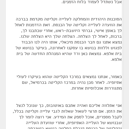
אבל נשתדל לעמוד בלוח הזמנים.
הסוכנות היהודית והמחלקה לעלייה וקליטה מקדמת בברכה
את הוועדה לעלייה וקליטה של הכנסת. זאת הזדמנות לאחל
לך באופן אישי, גברתי היושבת-ראש, אחרי שכתבנו לך,
ברכות, לאחל לך הצלחה. הצלחה שלך היא הצלחה שלנו.
נמצא אתנו גם חבר הכנסת מיכאלי, אותו היה לנו הכבוד
לפגוש וללוות בנושא בו עסקנו לאחרונה, בעיקר בנושא של
בית אלפא. נמצאת כאן ורד שהיא המנהלת החדשה של בית
אלפא.
כאמור, אנחנו נמצאים במרכז הקליטה שהוא בעיקרו לעולי
אתיופיה. לאחר מכן נהיה במרכז הקליטה בכרמיאל, שם
מתגוררות אוכלוסיות אחרות.
אני אתלווה אליכם ואהיה אתכם באוטובוס, כך שנוכל לנצל
את הזמן. אם תרצי לשאול שאלות לגבי עלייה וקליטה בכלל,
לקבל מספרים, אוכל לספק את המידע. אני רוצה לומר לך
שבנושא של העלייה האתיופית, אחרי שוועדת העלייה
והקליטה של הכנסת קיבלת החלטה בנושא בישיבתה