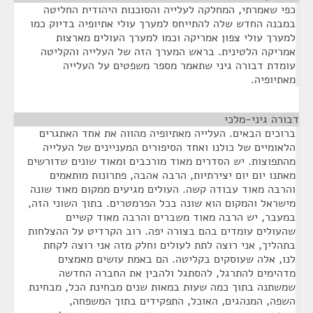
כפי שאמרתי, המחלקה לעלייה והסוכנות היהודית החליטה
במבנה החדש שלה להתייחס למערך עולי אתיופיה בדיוק כמו
למערך עולי צפון אמריקה וכמו למערך העולים מארצות
אמריקה הלטינית. בראש המערך הזה של העלייה והקליטה
עומדת דבורה גיני שתאמר מספר משפטים על העלייה
מאתיופיה.
דבורה גיני-מלכי
¶
ברוכים הבאים. העלייה מאתיופיה מהווה את אחד האתגרים
הלאומיים של כולנו ואחד הסיפורים המעניינים של העלייה
מהתפוצות. יש הסדרים מאוד מורכבים ומאוד שונים שדורשים
מאתנו יום יום יצירתיות, הרבה אהבה, פתרונות מותאמים
והרבה מאוד עבודה קשה. העולים מגיעים ממקום מאוד שונה
מישראל והמקום הוא שונה בכל הפרמטרים. בתוך השוני הזה,
במעבר, יש הרבה מאוד משברים והרבה מאוד קשיים
שהעולים עומדים בהם בצורה יפה. רוב הקרדיט על ההצלחות
בתהליך, אני רוצה לתת לעולים וחלק מזה אני רוצה לקחת
לנו, אלה שעוסקים בקליטה. הם באמת עושים מאמצים
מדהימים להתרגל, להסתגל ולהבין את החברה החדשה
שמשתנה בתוך כמה שעות במאות שנים מבחינת הכל, מבחינת
השפה, המנהגים, האוכל, התפקידים בתוך המשפחה,