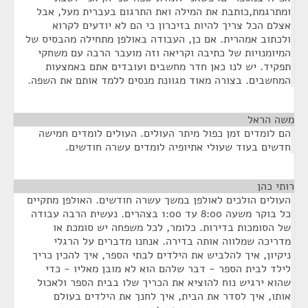
ומתרגמת,כותבת את המילה ואת התרגום בעברית מעל, אבל
אצלם הכל צריך להיות בזיכרון כי הם לא יודעים לקרוא
ולכתוב אמהרית. אם כן, העבודה באולפן מתחילה מהבסיס של
המיומנויות של כתיבה וקריאה וזה מועבר הרבה עם משחקי
תפקיד. יש לנו כאן חדר מחשבים ועובדים אתם באמצעות
המחשבים. בצורה מאוד מגוונת מנסים ללמד אותם את השפה.
משה הראל
¶
הם לומדים זמן כפול מיתר העולים. העולים לומדים חמישה
חדשים בעוד שעולי אתיופיה לומדים עשרה חודשים.
רותי כהן
¶
העולים הולכים לאולפן במשך עשרה חודשים. האולפן מתקיים
כל בוקר משעה 8:00 עד 1:00 בצהרים. נעשית הרבה עבודה
של הסומכות בדירות. כלומר, לכל משפחה יש סומכת או
מדריכה שמלווה אותה בדירה. אנחנו מדברים על הרגלי
ניקיון, איך להלביש את הילדים לבתי הספר, איך להכין כריך
לילד לבית הספר - דבר שלהם הוא לא מובן מאליו - כדי
שהוא ירגיש נוח להוציא את הכריך שלו בבית הספר ולאכול
אותו, איך לסדר את הבית, איך לחנך את הילדים בעולם