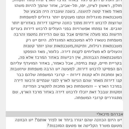
חולון, ראשון לציון, יפו, תל-אביב, אזור שהפך להיות משהו
מאוד מאוד קשה להשגה. בשנה שעברה היה מבצע של
משכנתאות מוגדלות ונתנו מענקים יותר גדולים למשפחות
שרוצות לרכוש דירות מתוך כוונה שייקנו דירות באזורים יותר
טובים. אז נפתחו אפשרויות בפני העולים לרכוש דירות בערים
חדשות כמו מעלה אדומים אבל גם שם הדירות נחטפו והרבה
משפחות נשארו ללא המשכנתא המוגדלת. היום יש רק
משכנתאות רגילות, ותיקות,משכנתאות שהן יותר קטנות
והעולים לא מצליחים לקנות דירה. כלומר, מאז הופסקו
המשכנתאות הגבוהות, אין רכישות באזור המרכז אלא פה,
בקריית חיים, קצת בחיפה, אבל כאמור, באזור המועדף עליהם
הם הפסיקו לרכוש דירות. למעשה יש הרבה משפחות שיושבות
כאן ומחכות ולא קונות דירות - קרובי המשפחה שלהם כבר
קנו דירות מאחר שהם הגיעו לארץ לפני שנתיים ורכשו דירה
במרכז הארץ – והמשפחות כאן מחכות לתקציב המדינה
ומקוות שבכל זאת יוכלו לרכוש דירה באזור מרכז הארץ, שם
מתגוררים קרובי המשפחה.
אברהם מיכאלי
¶
יש היום הכוונה שהם יגורו ביחד או לפזר אותם? יש הכוונה
מטעם משרד הקליטה או מטעם הסוכנות?