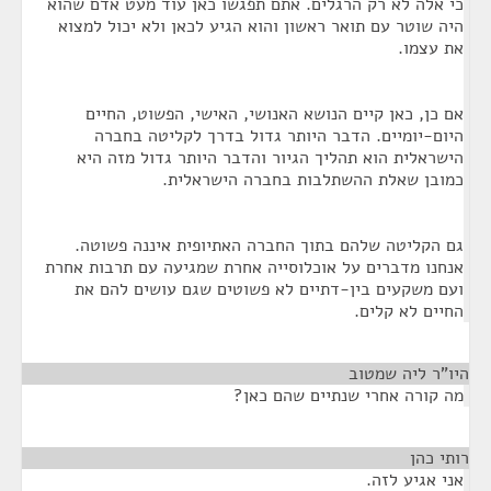
כי אלה לא רק הרגלים. אתם תפגשו כאן עוד מעט אדם שהוא
היה שוטר עם תואר ראשון והוא הגיע לכאן ולא יכול למצוא
את עצמו.
אם כן, כאן קיים הנושא האנושי, האישי, הפשוט, החיים
היום-יומיים. הדבר היותר גדול בדרך לקליטה בחברה
הישראלית הוא תהליך הגיור והדבר היותר גדול מזה היא
כמובן שאלת ההשתלבות בחברה הישראלית.
גם הקליטה שלהם בתוך החברה האתיופית איננה פשוטה.
אנחנו מדברים על אוכלוסייה אחרת שמגיעה עם תרבות אחרת
ועם משקעים בין-דתיים לא פשוטים שגם עושים להם את
החיים לא קלים.
היו"ר ליה שמטוב
¶
מה קורה אחרי שנתיים שהם כאן?
רותי כהן
¶
אני אגיע לזה.