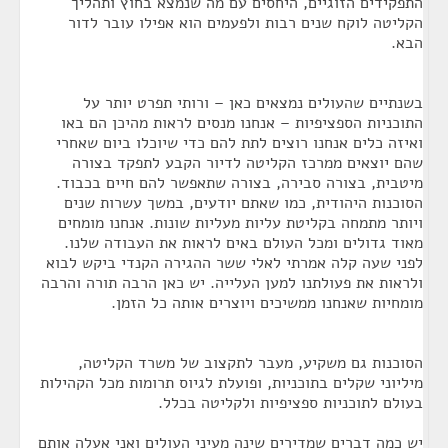
התפקידים הזוגיים, היחסים עם מה שנמצא בחוץ ותהליך
הקליטה לוקח שנים רבות ולפעמים הוא אפילו עובר לדור
הבא.
בשנתיים שהעולים נמצאים כאן – ורותי תפרט יותר על
התוכניות הספציפיות – אנחנו מנסים לראות מהיכן הם באו
ואיזה כלים אנחנו רוצים לתת להם כדי שיוכלו ביום שאחרי
שהם יוצאים ממרכז הקליטה לדיור הקבע לתפקד בצורה
מיטבית, בצורה סבירה, בצורה שתאפשר להם חיים בכבוד.
הסוכנות היהודית, כמו שאתם יודעים, במשך עשרות שנים
ויותר מתמחה בקליטת עליות מעליות שונות. אנחנו מומחים
מאוד גדולים ומכל העולם באים לראות את העבודה שלנו.
לפני שעה קלה אמרתי לאלי ששר ההגירה הקנדי ביקש לבוא
ולראות את פעולתנו למען העלייה. יש כאן הרבה תורה והרבה
מומחיות שאנחנו ממשיכים ויוצרים אותה כל הזמן.
הסוכנות גם משקיע, מעבר לתקצוב של משרד הקליטה,
מיליוני שקלים בתוכניות, ופועלת לגיוס תרומות מכל הקהילות
בעולם לתוכניות ספציפיות ולקליטה בכלל.
יש כמה דברים שמדירים שינה מעיני העולים ואני אעלה אותם