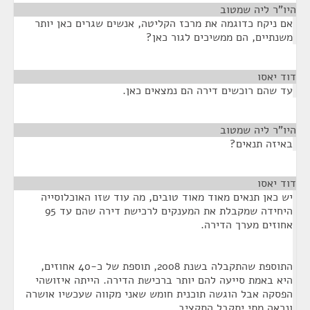
היו"ר ליה שמטוב
¶
אם ניקח כדוגמה את מרכז הקליטה, אנשים שגרים כאן יותר
משנתיים, הם ממשיכים לגור כאן?
דוד יאסו
¶
עד שהם רוכשים דירה הם נמצאים כאן.
היו"ר ליה שמטוב
¶
באיזה תנאים?
דוד יאסו
¶
יש כאן תנאים מאוד מאוד טובים, מה עוד שזו האוכלוסייה
היחידה שמקבלת את המענקים לרכישת דירה שהם עד 95
אחוזים מערך הדירה.
התוספת שהתקבלה בשנת 2008, תוספת של כ-40 אחוזים,
היא באמת סייעה להם יותר ברכישת הדירה. הייתה איזושהי
הפסקה אבל הוגשה תוכנית חומש שאני מקווה שעכשיו אושרה
ונראה מתי יתקבל התקציב.