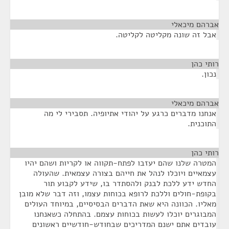
אברהם מיכאלי
¶
אבל זה שונה מקליטה לקליטה.
רותי כהן
¶
נכון.
אברהם מיכאלי
¶
אנחנו מדברים כרגע על יהודי אתיופיה. תסבירי לי מה
התוכנית.
רותי כהן
¶
המטרה שלנו שהם יעזבו לפתח-תקווה או לקריות ושהם יהיו
עצמאיים ויוכלו לנהל את חייהם בצורה עצמאית. שהעולה
החדש ידע ללכת לבנק ולהסתדר בו, שידע לקבוע תור
בקופת-חולים וללכת לרופא בכוחות עצמו, וזה דבר שלא מובן
מאליו. הכוונה היא שאת הדברים הבסיסיים, במיוחד העולים
המבוגרים יוכלו לעשות בכוחות עצמם. בהתחלה כשאנחנו
עובדים אתם ישנם המדריכים שבחודש-חודשיים ראשונים