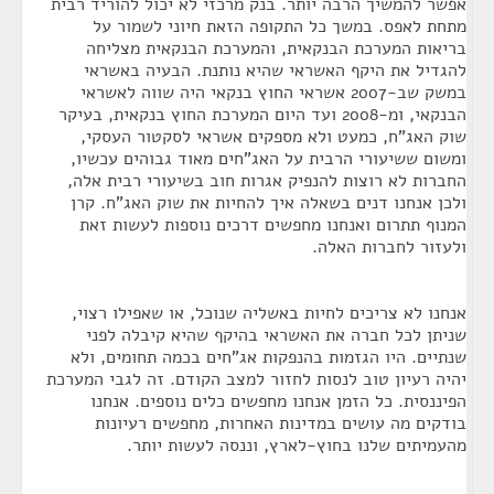
אפשר להמשיך הרבה יותר. בנק מרכזי לא יכול להוריד רבית
מתחת לאפס. במשך כל התקופה הזאת חיוני לשמור על
בריאות המערכת הבנקאית, והמערכת הבנקאית מצליחה
להגדיל את היקף האשראי שהיא נותנת. הבעיה באשראי
במשק שב-2007 אשראי החוץ בנקאי היה שווה לאשראי
הבנקאי, ומ-2008 ועד היום המערכת החוץ בנקאית, בעיקר
שוק האג"ח, כמעט ולא מספקים אשראי לסקטור העסקי,
ומשום ששיעורי הרבית על האג"חים מאוד גבוהים עכשיו,
החברות לא רוצות להנפיק אגרות חוב בשיעורי רבית אלה,
ולכן אנחנו דנים בשאלה איך להחיות את שוק האג"ח. קרן
המנוף תתרום ואנחנו מחפשים דרכים נוספות לעשות זאת
ולעזור לחברות האלה.
אנחנו לא צריכים לחיות באשליה שנוכל, או שאפילו רצוי,
שניתן לכל חברה את האשראי בהיקף שהיא קיבלה לפני
שנתיים. היו הגזמות בהנפקות אג"חים בכמה תחומים, ולא
יהיה רעיון טוב לנסות לחזור למצב הקודם. זה לגבי המערכת
הפיננסית. כל הזמן אנחנו מחפשים כלים נוספים. אנחנו
בודקים מה עושים במדינות האחרות, מחפשים רעיונות
מהעמיתים שלנו בחוץ-לארץ, וננסה לעשות יותר.