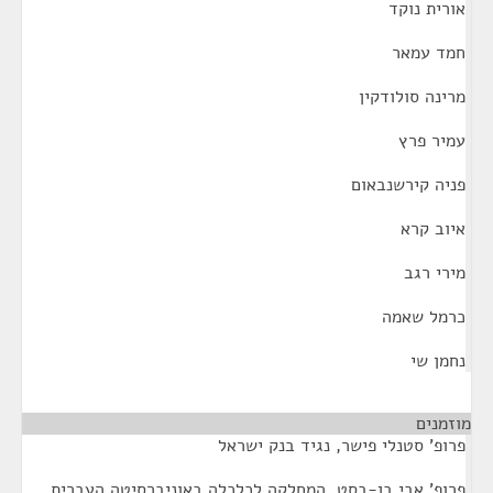
אורית נוקד
חמד עמאר
מרינה סולודקין
עמיר פרץ
פניה קירשנבאום
איוב קרא
מירי רגב
כרמל שאמה
נחמן שי
מוזמנים
¶
פרופ' סטנלי פישר, נגיד בנק ישראל
פרופ' אבי בן-בסט, המחלקה לכלכלה באוניברסיטה העברית