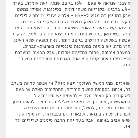
חשבנו שנראה אי פעם, -16% בקצב שנתי, זאת אומרת, בערך
-4% ברביע, בקוריאה משהו דומה, בסינגפור, אפילו במשק
ענק כמו יפן זה מגיע ל--8% - אלה שיעורי צמיחה שליליים
בקצב מדהים. בכל משק כמעט הגורם העיקרי היה ירידה
ביצוא. קשה מאוד להאמין ששיעורי הירידה ביצוא הם בקצב
כזה. בטייוואן בחודש אחד, רמת היצוא ירדה ב-10%, זה קרה
עכשיו בשלושה חודשים בקצב דומה. זאת תופעה שלא ראינו.
חוץ מזה, יש בעיות במערכות פיננסיות בארצות-הברית,
במערב אירופה, פחות במדינות אחרות, אבל הבעיה במערכת
הפיננסית האמריקנית היא אחד הגורמים המרכזיים במשבר
הזה.
שואלים, מתי המשק העולמי ייצא מזה? אי אפשר לדעת בשלב
זה, אנחנו בתקופת המשך הירידה, התהליכים האלה אף פעם
לא קורים רק באופן חלק – לפעמים יש סימנים של
התאוששות, אחר כך יש סימנים שליליים. התחלנו לראות סימן
או שניים חיוביים, למשל, בארצות-הברית רמת הצריכה
הפרטית עלתה בינואר, ולכאורה גם בפברואר, זה סימן קטן
שיש אביב באופק, אבל בטח יהיו הרבה סימנים שליליים עד
אז.