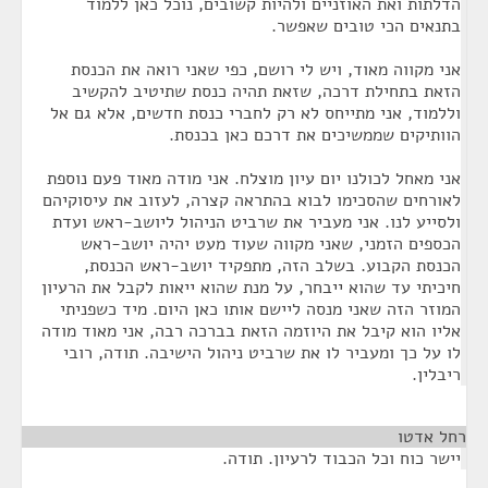
הדלתות ואת האוזניים ולהיות קשובים, נוכל כאן ללמוד
בתנאים הכי טובים שאפשר.
אני מקווה מאוד, ויש לי רושם, כפי שאני רואה את הכנסת
הזאת בתחילת דרכה, שזאת תהיה כנסת שתיטיב להקשיב
וללמוד, אני מתייחס לא רק לחברי כנסת חדשים, אלא גם אל
הוותיקים שממשיכים את דרכם כאן בכנסת.
אני מאחל לכולנו יום עיון מוצלח. אני מודה מאוד פעם נוספת
לאורחים שהסכימו לבוא בהתראה קצרה, לעזוב את עיסוקיהם
ולסייע לנו. אני מעביר את שרביט הניהול ליושב-ראש ועדת
הכספים הזמני, שאני מקווה שעוד מעט יהיה יושב-ראש
הכנסת הקבוע. בשלב הזה, מתפקיד יושב-ראש הכנסת,
חיכיתי עד שהוא ייבחר, על מנת שהוא ייאות לקבל את הרעיון
המוזר הזה שאני מנסה ליישם אותו כאן היום. מיד כשפניתי
אליו הוא קיבל את היוזמה הזאת בברכה רבה, אני מאוד מודה
לו על כך ומעביר לו את שרביט ניהול הישיבה. תודה, רובי
ריבלין.
רחל אדטו
¶
יישר כוח וכל הכבוד לרעיון. תודה.