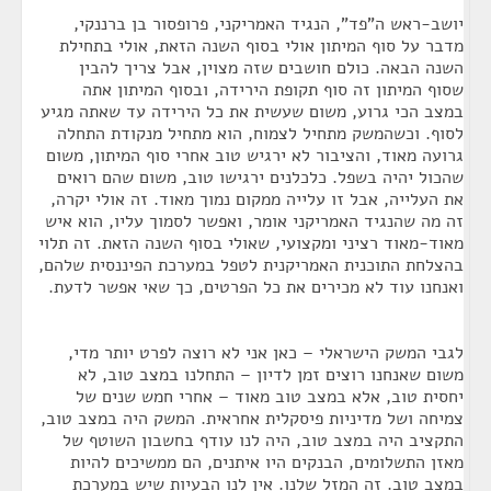
יושב-ראש ה"פד", הנגיד האמריקני, פרופסור בן ברננקי,
מדבר על סוף המיתון אולי בסוף השנה הזאת, אולי בתחילת
השנה הבאה. כולם חושבים שזה מצוין, אבל צריך להבין
שסוף המיתון זה סוף תקופת הירידה, ובסוף המיתון אתה
במצב הכי גרוע, משום שעשית את כל הירידה עד שאתה מגיע
לסוף. וכשהמשק מתחיל לצמוח, הוא מתחיל מנקודת התחלה
גרועה מאוד, והציבור לא ירגיש טוב אחרי סוף המיתון, משום
שהכול יהיה בשפל. כלכלנים ירגישו טוב, משום שהם רואים
את העלייה, אבל זו עלייה ממקום נמוך מאוד. זה אולי יקרה,
זה מה שהנגיד האמריקני אומר, ואפשר לסמוך עליו, הוא איש
מאוד-מאוד רציני ומקצועי, שאולי בסוף השנה הזאת. זה תלוי
בהצלחת התוכנית האמריקנית לטפל במערכת הפיננסית שלהם,
ואנחנו עוד לא מכירים את כל הפרטים, כך שאי אפשר לדעת.
לגבי המשק הישראלי – כאן אני לא רוצה לפרט יותר מדי,
משום שאנחנו רוצים זמן לדיון – התחלנו במצב טוב, לא
יחסית טוב, אלא במצב טוב מאוד – אחרי חמש שנים של
צמיחה ושל מדיניות פיסקלית אחראית. המשק היה במצב טוב,
התקציב היה במצב טוב, היה לנו עודף בחשבון השוטף של
מאזן התשלומים, הבנקים היו איתנים, הם ממשיכים להיות
במצב טוב. זה המזל שלנו. אין לנו הבעיות שיש במערכת