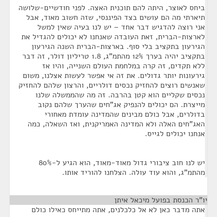
ביחס לאוצר, היתה להם תוכנית האצה. לפני חודשיים-שלושה
תיארתי מה הם עושים בצד הפיננסי, שזה חשוב מאוד, אבל
אני רוצה להדגיש דבר אחד – יש לנו בעיה שאין למשל
לארצות-הברית, זאת העובדה שאנחנו לא יכולים להגדיל את
הגירעון בתקציב בלי סוף. בארצות-הברית השנה הגירעון
בתקציב יהיה בערך 12% מהתמ"ג, 1.8 טריליון דולר, זה דבר
ללא תקדים, זה קרה במלחמת העולם השנייה, והיו אז
גירעונות יותר גדולים. את זה אי אפשר לעשות אצלנו, משום
שאנשים רוצים להחזיק נכסים דולריים, והרצון שלהם להחזיק
נכסים שקליים הוא קטן בהרבה. זה מה שהממשלה שלנו
מייצרת. הם יכולים להנפיק אג"חים שהערך שלהם נקוב
בדולרים, אבל כולם מבינים שהמדינה עומדת מאחורי
האג"חים האלה ולא המדינה האמריקנית, ואז השאלה, כמה
אנחנו יכולים לגייס.
יש לנו חוב ציבורי גדול מאוד-מאוד, הוא הגיע ל-80%
מהתמ"ג, והוא עוד עולה. הצלחנו להוריד אותו.
יו"ר הכנסת בפועל מיכאל איתן
¶
אתה מדבר כאן לא אל כלכלנים, אתה מתייחס כאילו כולם