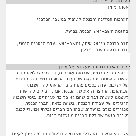
קצרנית פרלמנטרית
¶
אסתר מימון
הערכות המדינה והכנסת לטיפול במשבר הכלכלי,
ביוזמת יושב-ראש הכנסת בפועל,
חבר הכנסת מיכאל איתן, ויושב-ראש ועדת הכספים הזמני,
חבר הכנסת ראובן ריבלין
יושב-ראש הכנסת בפועל מיכאל איתן
¶
רבותי חברי הכנסת, אורחות ואורחים, אני מבקש לפתוח את
הישיבה המיוחדת הזאת של ועדת הכספים במתכונת מיוחדת
של ישיבת ועדת כספים פתוחה, כך קראתי לה. חשבתי
שבתקופת ההרצה הזאת של הכנסת אנחנו יכולים להרשות
לעצמנו לעשות דברים שהם לא כל כך שגרתיים. בימי השבוע
הרגילים של עבודת הכנסת, בשעה כזאת, חברי הכנסת
מפוזרים כולם בוועדות שבהן הם חברים ובלתי אפשרי לכנס
ישיבה כזאת שכוללת חברים מוועדות רבות.
על רקע המשבר הכלכלי חשבתי שבתקופת ההרצה ניתן לקיים