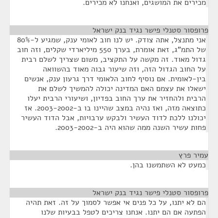
מכירים את המושגים, ואנחנו לא מכירים.
פרופסור סטנלי פישר נגיד בנק ישראל
¶
אני מתנצל, אתה צודק. יש לנו חוב לאומי ענק, שמגיע ל-80%
של התמ"ג, זאת אומרת, בערך 550 מיליארדי שקלים, וזה חוב
גדול מאוד. זה מקשה על התקציב, משום שצריך לשלם רבית
על החוב הגדול הזה, וזה שיעור גבוה מאוד בהשוואה
בין-לאומית. אם נוסיף לחוב הלאומי דרך גרעון ענק, אנשים
ישאלו את עצמם האם המדינה יכולה להמשיך לשלם את
הרבית ולהחזיר את ערך החוב בפדיון, ושיעורי הרבית יעלו
כתוצאה מזה, ואז נהיה במצב שהיינו בו ב-2003-2002. אז
יכולנו ללכת לדוד העשיר ולבקש ערבויות, אבל הדוד העשיר
פחות עשיר השנה ממה שהוא היה ב-2003-2002.
עמיר פרץ
¶
כמעט לא השתמשנו בהן.
פרופסור סטנלי פישר נגיד בנק ישראל
¶
הם לא יתנו, על כל פנים אי אפשר לסמוך על זה. זאת תהיה
הפתעה אם הם יתנו. אנחנו צריכים לטפל בבעיות שלנו