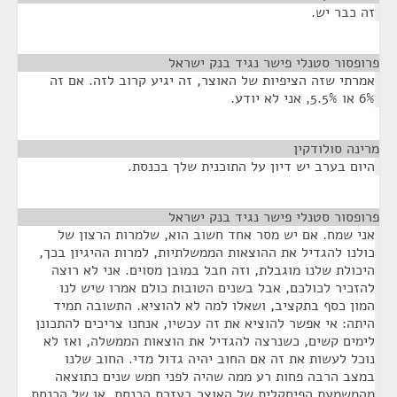
זה כבר יש.
פרופסור סטנלי פישר נגיד בנק ישראל
¶
אמרתי שזה הציפיות של האוצר, זה יגיע קרוב לזה. אם זה
6% או 5.5%, אני לא יודע.
מרינה סולודקין
¶
היום בערב יש דיון על התוכנית שלך בכנסת.
פרופסור סטנלי פישר נגיד בנק ישראל
¶
אני שמח. אם יש מסר אחד חשוב הוא, שלמרות הרצון של
כולנו להגדיל את ההוצאות הממשלתיות, למרות ההיגיון בכך,
היכולת שלנו מוגבלת, וזה חבל במובן מסוים. אני לא רוצה
להזכיר לכולכם, אבל בשנים הטובות כולם אמרו שיש לנו
המון כסף בתקציב, ושאלו למה לא להוציא. התשובה תמיד
היתה: אי אפשר להוציא את זה עכשיו, אנחנו צריכים להתכונן
לימים קשים, כשנרצה להגדיל את הוצאות הממשלה, ואז לא
נוכל לעשות את זה אם החוב יהיה גדול מדי. החוב שלנו
במצב הרבה פחות רע ממה שהיה לפני חמש שנים כתוצאה
מהמשמעת הפיסקלית של האוצר בעזרת הכנסת, או של הכנסת