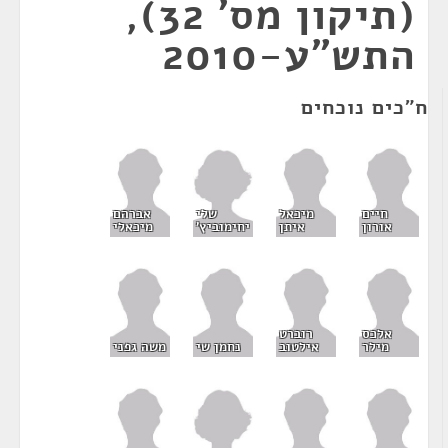
(תיקון מס' 32),
התש"ע-2010
ח"כים נוכחים
שלי
חיים
מיכאל
אברהם
יחימוביץ'
אורון
איתן
מיכאלי
אלכס
רוברט
מילר
אילטוב
נחמן שי
משה גפני