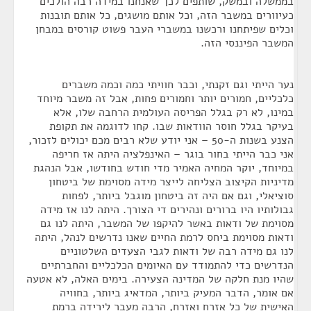
בממשלה ובמשק, שותפים לכך שאנחנו במידה רבה הולכים
כעיוורים במשבר הזה, וכל אותם מושגים, כל אותם תובנות
וכלים שפיתחנו ורכשנו במשברי העבר פשוט קורסים במבחן
המשבר הפיננסי הזה.
נער הייתי וגם זקנתי, וכבר חוויתי כמה וכמה משברים
כלכליים, חמורים יותר וחמורים פחות, אבל זה משבר מיוחד
במינו, לא רק בגלל הפריסה העולמית הרחבה שלו, אלא
בעיקר בגלל חוסר הוודאות שבו. קחו לדוגמה את תקופת
הצנע בשנות ה-50 – אני יודע שלא רבים מכם יכולים לזכור,
אני כבר הייתי בחור בוגר – האינפלציה היתה אז חריפה
במיוחד, יוקר המחיה האמיר מדי חודש בחודשו, אבל הנהגת
מדיניות הקיצוב הצליחה לייצר מידה מסוימת של ביטחון
סוציאלי, וגם אם היה זה ביטחון מוגבל ביותר, לפחות
גבולותיו היו ברורים ונהירים די הצורך. היתה לנו אז מידה
מסוימת של ודאות באשר להיקפו של המשבר, היתה לנו גם
ודאות מסוימת ביחס לרמת החיים שאנו נדרשים לנהל, היתה
לנו גם מידה רבה של ודאות לגבי הצעדים השלטוניים
הנדרשים כדי להתמודד עם האיומים הכלכליים והחברתיים
שהיו מנת חלקה של המדינה הצעירה. בימים האלה, לא אטעה
אם אומר, הדבר המעיק ביותר, המדאיג ביותר, בחוויה
האישית של כל אזרח ואזרח, הרבה מעבר לירידה ברמת