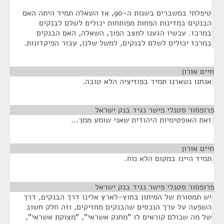
טיפלתי במשברים בשנות ה-90, אז השאלה תמיד היתה האם
הבנקים במדינות הפחות מפותחות יכולים לשלם לבנקים
במרכז. עכשיו הגענו למצב הפוך, השאלה, האם הבנקים
במרכז יכולים לשלם לבנקים, למשל שלנו, עבור הפיקדונות.
חיים אורון
¶
אנחנו נשארנו תמיד בפוזיציה הלא טובה.
פרופסור סטנלי פישר נגיד בנק ישראל
¶
זאת האופטימיות היהודית שאני שומע ממך...
חיים אורון
¶
תמיד היינו במקום הלא נוח.
פרופסור סטנלי פישר נגיד בנק ישראל
¶
יש תמסורת של המיתון בחוץ-לארץ אלינו דרך הבנקים, דרך
השפעה על ערך הנכסים שהבנקים מחזיקים, וזה חלק חשוב
של מה שכולם קוראים לו "מחנק אשראי", "מצוקת אשראי",