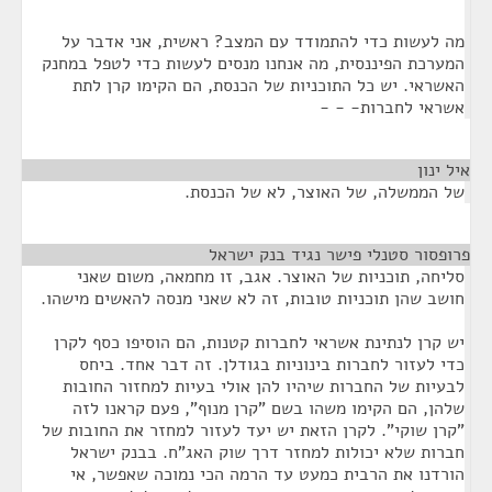
מה לעשות כדי להתמודד עם המצב? ראשית, אני אדבר על
המערכת הפיננסית, מה אנחנו מנסים לעשות כדי לטפל במחנק
האשראי. יש כל התוכניות של הכנסת, הם הקימו קרן לתת
אשראי לחברות- - -
איל ינון
¶
של הממשלה, של האוצר, לא של הכנסת.
פרופסור סטנלי פישר נגיד בנק ישראל
¶
סליחה, תוכניות של האוצר. אגב, זו מחמאה, משום שאני
חושב שהן תוכניות טובות, זה לא שאני מנסה להאשים מישהו.
יש קרן לנתינת אשראי לחברות קטנות, הם הוסיפו כסף לקרן
כדי לעזור לחברות בינוניות בגודלן. זה דבר אחד. ביחס
לבעיות של החברות שיהיו להן אולי בעיות למחזור החובות
שלהן, הם הקימו משהו בשם "קרן מנוף", פעם קראנו לזה
"קרן שוקי". לקרן הזאת יש יעד לעזור למחזר את החובות של
חברות שלא יכולות למחזר דרך שוק האג"ח. בבנק ישראל
הורדנו את הרבית כמעט עד הרמה הכי נמוכה שאפשר, אי