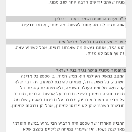
מניח שאתם יודעים הרבה יותר טוב ממני.
יו"ר ועדת הכספים הזמני ראובן ריבלין
¶
אתה תגיד לנו מה אסור לעשות. מה מותר, אנחנו יודעים.
יושב-ראש הכנסת בפועל מיכאל איתן
¶
הוא יגיד, אנחנו נעשה מה שאנחנו רוצים, אבל לשמוע עצה,
זה אף פעם לא מזיק.
פרופסור סטנלי פישר נגיד בנק ישראל
¶
המצב במשק העולמי הוא ממש חמור. ב-2009 כל מדינה
חשובה, כל משק גדול, צפויים להיכנס למיתון, זה דבר שלא
קרה מאז מלחמת העולם השנייה, ולא מיתונים קטנים. כל
מדינה תהיה במיתון רציני. מדובר על ארצות-הברית, מדובר
על מדינות מערב אירופה, מדובר על מדינות באסיה, שלכמה
חודשים חשבנו שהן לא ייכנסו למיתון, אבל הן נכנסות למיתון.
הרביע האחרון של 2008 היה הרביע הכי גרוע במשק העולמי
מאז שנת 1945. היו שיעורי צמיחה שליליים בקצב שלא