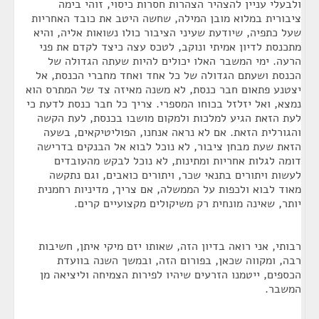
ולבעלי עניין להצהיר הצהרות חסרות כיסוי, זוהי בימה
ציבורית במלוא מובן המילה, שחשה היטב את כובד האחריות
שעל כתפיה, שיודעת שעיני הציבור כולו נשואות אליה, והיא
מתכנסת לדיון אמיתי ונוקב, לטכס עצה כיצד לקדם את פני
הרעה. ימי המשבר האלו יכולים להיות שעתה הגדולה של
הכנסת ושעתם הגדולה של כל אחד ואחד מחברי הכנסת, אל
יצטנע פתאום חבר כנסת, לא משנה מאיזה צד של המתרס הוא
נמצא, ואל יזלזל בכוחו המספרי. צריך כל חבר כנסת לדעת כי
לעת הזאת הגיע למלכות ולמקום מושבו בכנסת, לעת הקשה
והגורלית הזאת. אם לא נראה אנחנו, הפוליטיקאים, בשעה
הזאת שעת מבחן ציבור, לא נוכל לבוא אל הבנקים בדרישה
דומה לגלות אחריות ומתינות, לא נוכל לבקש מהעובדים
לעשות ויתורים בתנאי שכר, ויתורים כואבים, וגם נתקשה
מאוד לבוא ולכפות על הממשלה, אם צריך, מדיניות רחמנית
יותר, שאינה מונחית רק משיקולים מקצועיים קרים.
רבותי, אני רואה בדיון הזה, שאותו יזם מיקי איתן, חשיבות
רבה, ומקווה שכאן, בפורום הזה, ובמשך השנה בוועדת
הכספים, ייטמנו הזרעים שיהיו לפירות הצמיחה וליציאה מן
המשבר.