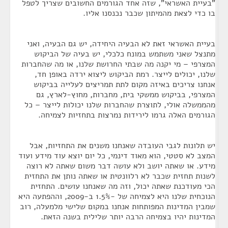
"בעיית האשראי", שזה אחד הגורמים החשובים שצריך לטפל
בו כדי לצאת מהמיתון שכבר נכנסנו אליו.
בעיית האשראי זאת לא הבעיה היחידה, יש גם הבעיה, ואני
מתנצל שאני משתמש במונח כלכלי, יש בעיה של הביקוש
המצרפי – מי יקנה מה שבתי החרושת שלנו, או מה שהחברות
שלנו, יכולים לייצר. רמת הביקוש ליצוא ירדה באופן חד,
אנחנו צריכים באיזה מקום לתת תמריצים לעלייה בביקוש
המצרפי, בביקוש ממשקי בית, מחברות, מחוץ-לארץ, גם
מהממשלה אולי, לתוצרת שהחברות שלנו יכולות לייצר – כל
הגורמים האלה גרמו לירידות נמרצות בתחזיות לצמיחה.
יש תלונות לגבי העובדה שאנחנו משנים את התחזיות, אבל
המצב לא סטטי, הוא מאוד דינמי, כל יום יוצא עוד מידע ועוד
מידע. או שאתה יושב ולא עושה דבר משום שאתה לא רוצה
לשנות תחזית שכבר לא רלוונטית או שאתה נותן את התחזית
הכי מעודכנת שאתה יכול, וזה מה שאנחנו עושים. התחזית
הנוכחית שלנו היא לצמיחה של -1.5% ב-2009, וההפתעה היא
שמבין המדינות המפותחות אנחנו במקום שלישי מלמעלה, רוב
המדינות יהיו בצמיחה הרבה יותר שלילית בשנה הזאת.