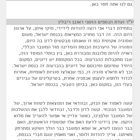
גם לנו אתה חסר כאן.
יו"ר ועדת הכספים הזמני ראובן ריבלין
¶
בתחילת דברי אני רוצה להודות לידידי, מיקי איתן, על ארגון
היום הזה. זה דבר מחויב המציאות בכנסת ישראל, משום
שסוגיה אקוטית כמו זו שאנחנו מבקשים לדון בה היום,
הסוגיה של היערכות הכנסת והמדינה מול המשבר הכללי,
ראויה להיות מלובנת ומבוררת כאן, בין כותלי המוסד הזה,
שבו מתקבלות ההכרעות. בכל המקומות יש דיונים, המקום
היחיד שסיומם וסיכומם של דיונים בהכרעות זה כנסת ישראל.
וכך לא תיאלץ סוגיה זו, כפי שנאלצו סוגיות לאומיות, אחרות
לנדוד ולחפש לעצמן אכסניה אחרת, בטרקלינים של גבירים
בעלי הון, במקום כאן, בביתן הטבעי, בכנסת ישראל.
קשה לאמוד את הנזק, ובוודאי את התוצאות לטווח ארוך, של
המשבר הנוכחי. קשה לדון ולדבר, ובוודאי ללבן את ההשלכות
של המשבר שלפנינו, כאשר עדיין אי אפשר להעריך את מלוא
היקפו. אין בידינו לדעת האם אלו טפטופיו הראשונים, האם
כבר הגענו לשיא, או שמא המשבר כבר הולך ושוקע ומתרחק
מאיתנו. צריך להודות ולומר, ואני מאמין שגם חברי בכנסת,