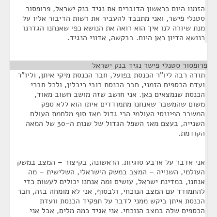
הזמנו היום כראשון הדוברים את נגיד בנק ישראל, פרופסור
סטנלי פישר, ואני מתכבד להעביר את רשות הדיבור אליו על
מנת שיורה לנו איך הוא רואה את הנושא כפי שאנחנו הגדרנו
כנושא הדיון כאן היום. בבקשה, אדוני הנגיד.
פרופסור סטנלי פישר נגיד בנק ישראל
¶
תודה רבה ליו"ר הכנסת בפועל, חבר הכנסת מיקי איתן, וליו"ר
ועדת הכספים הזמני, חבר הכנסת רובי ריבלין, ולכל חברי
הכנסת שנמצאים כאן. אני חושב שזה מושב חשוב מאוד,
משום שהמשבר שאנחנו מתמודדים איתו הוא ללא ספק
המשבר הפיננסי העולמי הכי גדול מאז סוף מלחמת העולם
השנייה, בעצם מאז השפל הגדול של שנות ה-30 של המאה
הקודמת.
אני אדבר על ארבע סוגיות. הראשונה, בקיצור – המצב במשק
העולמי, השנייה – המצב במשק הישראלי, השלישית – מה
אנחנו, במדינת ישראל, עושים ומה אנחנו יכולים לעשות כדי
להתמודד עם המצב הנוכחי, ולבסוף, אני לא מומחה בזה, חבר
הכנסת איתן ביקש ממני לדבר על תפקיד הכנסת וועדת
הכספים שלה במצב הנוכחי. אני אגיד כמה מלים, אבל אני