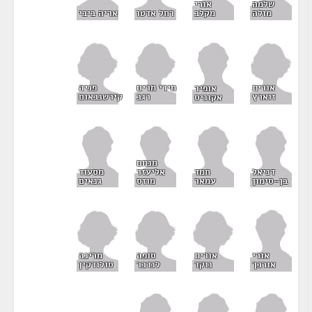
שלמה
אורי
רחל אדטו
מולה
מקלב
אריה ביבי
אורית
מירי מרים
פניה
אופיר
זוארץ
רגב
קירשנבאום
אקוניס
מנחם
דניאל
חמד
אליעזר
מסעוד
בן-סימון
עמאר
מוזס
גנאים
אורית
סופה
מרינה
אורי
נוקד
לנדבר
סולודקין
אורבך