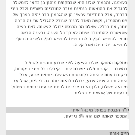
בעצמנו. והבעיה שלנו היא שבתקופת מיתון כן כדאי לממשלה
להגדיל את ההוצאות בנתינת עזרה לתוכניות תשתית ולכל מיני
דברים, אבל התחזיות עכשיו הן שהגרעון כבר יהיה בערך של
6% מהתמ"ג, וקשה מאוד להניח שנוכל להגדיל את זה הרבה
יותר, אם בכלל. שאלת מה הכנסת יכולה לעשות. זאת בעיה
שתצטרכו להתמודד איתה לאורך כל השנה, ובשנה הבאה
תרצו להוציא כסף, כולנו רוצים להוציא כסף, ולא יהיה כסף
להוציא. זה יהיה מאוד קשה.
מחלקת המחקר שלנו הציעה לפני שבוע תוכנית לטיפול
במשבר – קרנית פלוג יושבת שם – קיבלנו כל מיני ביקורות,
ביקורת אחת שהיתה רלוונטית היא שזה יחסית צנוע, אבל
היתה סיבה שזה צנוע, יכולנו להיות יותר גרנדיוזים, אבל אז
מי היה משלם, ולכן היינו צריכים להיות צנועים יחסית בטיפול
בבעיות של אנשים מובטלים.
יו"ר הכנסת בפועל מיכאל איתן
¶
המספר שאתה שם הוא 6% גירעון.
חיים אורון
¶