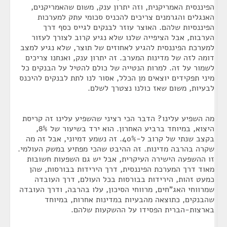
הפיננסית האמריקנית, וזה יתרון ענק, משום שהאמריקנים,
האנגלים והגרמנים צריכים להכניס סכומי עתק למערכות
הפיננסיות שלהם. האוצר עוזר לבנקים לגייס כסף דרך
הערבות, אבל הציפייה שלנו שלא נגיע קרוב לצורך לעזור
למערכת הפיננסית להגיע לאחוזים של תוצר, שלא נגיע למצב
דומה לזה של מדינות המערב. זה יתרון ענק, ואנחנו צריכים
לשמור על זה. למרות הנטייה של כולם להטיל על הבנקים כל
מיני תפקידים יוצאים מן הכלל, אסור לנו לתת לבנקים להיכנס
לבעיות, משום שאז כולנו נצטרך לשלם.
מה השפיע עלינו? הדבר הכי רציני שהשפיע עלינו זה קריסת
היצוא, במיוחד ברביע האחרון. הוא ירד בשיעור של 8%,
בקצב שנתי של קרוב ל-40%. זה נשמע דמיוני, אבל זה מה
שקרה בהרבה מדינות. זה ההיבט שהכי מפתיע במשק העולמי.
זו ההשפעה הישירה העיקרית, אבל יש גם השפעות חשובות
מאוד דרך המערכת הפיננסית, דרך הירידות בבורסות, שהן
כמעט זהות, הירידות בבורסות בכל העולם, דרך העובדה
שמרווחי האג"חים, מרווחי הסיכון, עלו בהרבה, ודרך העובדה
שהבנקים, כתוצאה מהבעיות במדינות אחרות, במיוחד
בארצות-הברית הפסידו על ההשקעות שלהם.