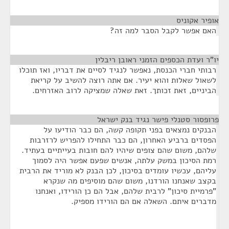
אופיר אקוניס
¶
האם אפשר לקבל הסבר למה זה?
יו"ר ועדת הכספים הזמני ראובן ריבלין
¶
רבותי חברי הכנסת, נאפשר לנגיד לסיים את דבריו, ואז תוכלו
לשאול שאלות והוא יעיר. אם אתה רוצה להשיב על קריאת
הביניים, זאת זכותך. זאת שאלה שמציקה לרוב האזרחים.
פרופסור סטנלי פישר נגיד בנק ישראל
¶
הבנקים נמצאים בפני תקופה קשה, הם כבר הודיעו על
הפסדים ברביע האחרון, הם כבר התחילו להפריש לרזרבות
שלהם, משום שהם צופים שיהיו להם חובות בעייתיים בעתיד.
רמת הסיכון במשק עלתה, אנשים שפעם אפשר היה לסמוך
עליהם, עכשיו עומדים בסיכון, לכן הבנק לא מוריד את הרבית
בקצב שאנחנו הורדנו, משום שהם מוסיפים מה שנקרא
"פרמיית סיכון" לרבית שלהם, אבל הם כן הורידו, ואנחנו
מדברים איתם. השאלה אם הם הורידו מספיק.