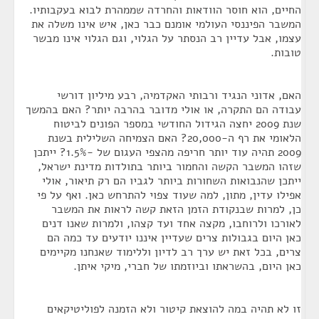
החיים, הוא חוסר הוודאות והחרדה שממהרת לבוא בעקבותיו.
המשבר הפיננסי העולמי אומנם כבר כאן, איש אינו משלה את
עצמו, אבל עדיין רב הנסתר על הגלוי, וגם הגלוי אינו מבשר
טובות.
האם, אדוני הנגיד ורבותי האקדמיה, רבע מיליון דורשי
עבודה הם התקרה, או אולי מדובר בהרבה יותר? האם בהמשך
שנת 2009 יחצה הגידול החודשי במספר הפונים לביטוח
הלאומי את רף ה-20,000? האם הצמיחה השלילית בשנת
2009 תהיה עוד יותר חריפה מהצפי העגום של -1.5%? ייתכן
שזהו המשבר הקשה והחמור ביותר בתולדות מדינת ישראל,
ייתכן שהנבואות השחורות ביותר לגביו הם רק תיאור, אולי
אפילו עדין, מתון, למה שעוד צפוי להתרחש כאן. ואף על פי
כן, למרות שבנקודת הזמן הזאת קשה לראות את המשבר
לאורכו ולרוחבו, מקצה אחד ועד קצהו, ולמרות שאנו דנים
כאן היום בגבולות צרים שעדיין איננו יודעים עד כמה הם
צרים, בכל זאת יש ערך רב לדיון וללימוד שאנחנו מקיימים
כאן היום, בהשראתו וביוזמתו של חברי, מיקי איתן.
זו לא תהיה במה להוצאת קיטור ולא הזמנה לפוליטיקאים