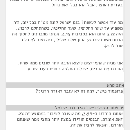
בעזרת האוצר, אבל הוא בכל זאת גדול.
מה עוד אפשר לעשות? בנק ישראל קונה מט"ח בכל יום, וזה
משפיע על שער החליפין. שער החליפין, כשהתחלנו לרכוש,
היה 3.22 היום הוא בסביבות 4.15. אנחנו מתכוונים לחסוך את
הרווח משום שכרגע ההון שלנו שלילי, וזה מצב לא כל כך
טוב לבנק.
אני מניח שהתמריצים ליצוא הרבה יותר טובים ממה שהיו.
הורדנו את הרבית, יש לנו החלטה נוספת בעוד שבוע- - -
איוב קרא
¶
פרופסור פישר, למה זה לא עובר לאזרח הרגיל?
פרופסור סטנלי פישר נגיד בנק ישראל
¶
אנחנו הורדנו ב-3.5%, מה שעובר לציבור בממוצע זה 2%,
זאת אומרת, הבנקים הורידו בקצת יותר מחצי ממה שאנחנו
הורדנו, ואפשר להבין את זה.