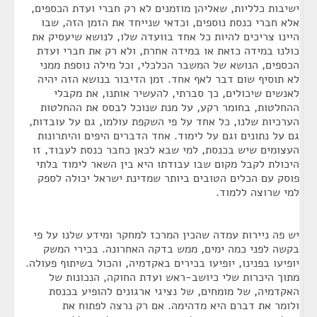
ישיבות כלליות, שאליהן מוזמנים לא רק חברי ועדת הכספים,
אלא חברי כנסת נוספים, וכדאי שנייחד את הזמן הזה, שבו
היינו צריכים להיות כל אחד בוועדה שלו, לנושא שיעסיק את
כולנו במידה כזאת או במידה אחרת, ולא רק את חברי ועדת
הכספים, הנושא של המשבר הכלכלי, וכל מילה נוספת ממני
לא תוסיף שום דבר לאף אחד. זמן הדיבור בנושא הזה יהיה
לאנשים שיכולים, כך סברתי, להעשיר אותנו, את מקבלי
ההחלטות, בחומר רקע, על מנת שנוכל לבסס את ההחלטות
הערכיות שלנו, כל אחד על פי השקפת עולמו, גם על עובדות,
גם על נתונים וגם על לימוד. אחד הדברים היפים והיתרונות
העצומים שיש בכנסת, למי שבא לכאן כחבר כנסת לעבוד, זו
היכולת לקבל מקום שבו עבודתו היא בין השאר לימוד בלתי
פוסק עם הכלים הטובים ביותר שמדינת ישראל יכולה לספק
למי שרוצה ללמוד.
יש פה ניירות עמדה שהכין המרכז למחקר ומידע שלנו על פי
בקשה לפני כמה ימים, ממש בדקה האחרונה. בכירי המשק
יופיעו בפנינו, יופיעו בכירים באקדמיה, והכול בשיתוף פעולה.
מתוך היכרות שלי כיושב-ראש ועדת החוקה, הנכונות של
האקדמיה, של מומחים, של נציגי ארגונים להופיע בכנסת
ולומר את דברם היא מדהימה. אם רק נרצה לפתוח את