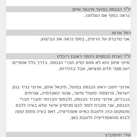
יו"ר הכנסת בפועל מיכאל איתן
¶
נראה בסוף אם הצלחנו.
רחל אדטו
¶
אני מדברת על הרעיון, בסוף נראה את הביצוע.
יו"ר ועדת הכספים הזמני ראובן ריבלין
¶
מיקי איתן הוא לא סתם ותיק חברי הכנסת. בדרך כלל אומרים:
ישן מפני חדש תוציאו, אבל בזהירות.
אדוני יושב-ראש הכנסת בפועל, מיכאל איתן, אדוני נגיד בנק
ישראל, פרופסור סטנלי פישר, אנשי האקדמיה, אורחים
נכבדים, אדוני מזכיר הכנסת, ולבסוף חברותי וחברי חברי
הכנסת, אני מוכרח לומר לכם מניסיון אישי שלא בעיה ללכת
מהמקום הזה ולשבת כאיש אופוזיציה, זאת בעיה פחות קשה
לבוא מהאופוזיציה ולשבת כאן.
שלי יחימוביץ
¶