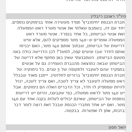
היו"ר ראובן ריבלין
¶
חברת הכנסת יחימוביץ' תמיד מעשירה אותי בנימוקים נוספים.
יחד עם זה, בשמכם שאלתי את אנשי משרד ראש הממשלה
ואת אנשי הביטחון, כל אחד בנפרד. אנשי משרד ראש
הממשלה אומרים ש-140 מטר מספיקים להם, אלא שיש
דרישות של הביטחון, שבתוך אותם 140 מטר, האם יכניסו
אותם לחדר שבו עושים קפה, למשל? לכן הדרישה כולה באה
מטעם הביטחון. השתכנעתי שאין כאן מחטף אלא דרישה של
הביטחון שבאה כתוצאה מהגברת השמירה גם על אנשים
בתפקיד שהם לשעבר ולתקופה של 5 שנים. כל נימוקיה של
חברת הכנסת יחימוביץ' ברורים לחלוטין. ייתכן מאוד שבכלל
ראש ממשלה לשעבר לא צריך לשכה, ואם צריך לשכה, יכול
להיות שמספיק לו חדר, וכל הדברים האלה הם נימוקים. אבל
יש 140 מטר לראש ממשלה, כפי שקבענו, והיום יש דרישות
נוספות של הביטחון, שאינם יכולים לעלות בקנה אחד עם 140
מטר. ואם יש אחד מחברי הכנסת שבכל זאת רוצה לומר דבר
בזכות, אתן לו אפשרות. בבקשה.
יואל חסון
¶