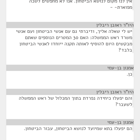
אין לנו מקום לנושא הביטחון. אנו לא מחפשים לשכה
מפוארת- -
היו"ר ראובן ריבלין
¶
יש לי שאלה אליך, ודיברתי גם עם אנשי הביטחון ועם אנשי
משרד ראש הממשלה: האם 30 המטרים הנוספים שאתם
מבקשים היום להוסיף לאותה תקנה ייוחדו לאנשי הביטחון
בלבד?
אמנון בן-עמי
¶
כן.
היו"ר ראובן ריבלין
¶
והם יפעלו כיחידה נפרדת בתוך המכלול של ראש הממשלה
לשעבר?
אמנון בן-עמי
¶
הם יפעלו בתא שמיועד לנושא הביטחון, עבור הביטחון.