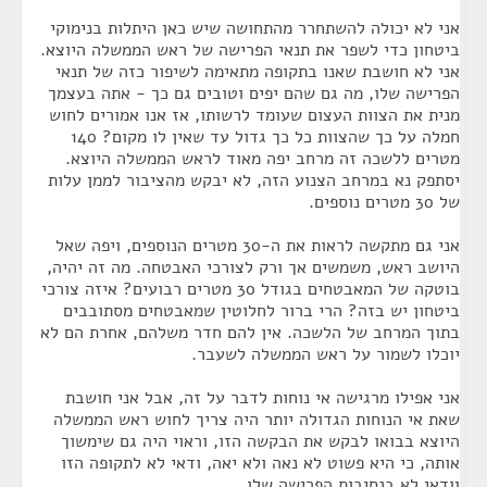
אני לא יכולה להשתחרר מהתחושה שיש כאן היתלות בנימוקי
ביטחון כדי לשפר את תנאי הפרישה של ראש הממשלה היוצא.
אני לא חושבת שאנו בתקופה מתאימה לשיפור כזה של תנאי
הפרישה שלו, מה גם שהם יפים וטובים גם כך - אתה בעצמך
מנית את הצוות העצום שעומד לרשותו, אז אנו אמורים לחוש
חמלה על כך שהצוות כל כך גדול עד שאין לו מקום? 140
מטרים ללשכה זה מרחב יפה מאוד לראש הממשלה היוצא.
יסתפק נא במרחב הצנוע הזה, לא יבקש מהציבור לממן עלות
של 30 מטרים נוספים.
אני גם מתקשה לראות את ה-30 מטרים הנוספים, ויפה שאל
היושב ראש, משמשים אך ורק לצורכי האבטחה. מה זה יהיה,
בוטקה של המאבטחים בגודל 30 מטרים רבועים? איזה צורכי
ביטחון יש בזה? הרי ברור לחלוטין שמאבטחים מסתובבים
בתוך המרחב של הלשכה. אין להם חדר משלהם, אחרת הם לא
יוכלו לשמור על ראש הממשלה לשעבר.
אני אפילו מרגישה אי נוחות לדבר על זה, אבל אני חושבת
שאת אי הנוחות הגדולה יותר היה צריך לחוש ראש הממשלה
היוצא בבואו לבקש את הבקשה הזו, וראוי היה גם שימשוך
אותה, כי היא פשוט לא נאה ולא יאה, ודאי לא לתקופה הזו
וודאי לא בנסיבות הפרישה שלו.