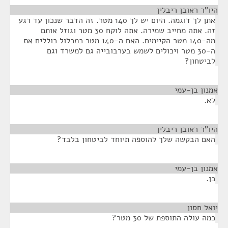
היו"ר ראובן ריבלין
¶
אתן לך דוגמה. היום יש לך 140 מטר. זה הדבר שנכון עד רגע
זה. אתה מחייב שמירה. אתה לוקח 30 מטר וגוזל אותם
מה-140 מטר הקיימים. האם ה-140 מטר כמכלול כוללים את
ה-30 מטר ויכולים לשמש בערבובייה גם למשרד וגם
לביטחון?
אמנון בן-עמי
¶
לא.
היו"ר ראובן ריבלין
¶
האם הבקשה שלך להוספה תיוחד לביטחון בלבד?
אמנון בן-עמי
¶
כן.
יואל חסון
¶
כמה עולה התוספת של 30 מטר?