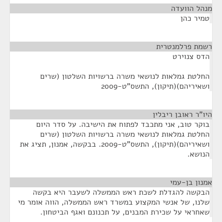
מנהל הוועדה
¶
טמיר כהן
רשמת פרלמנטרית
¶
הדס צנוירט
החלטת גמלאות לנושאי משרה ברשויות השלטון (שרים
ושאיריהם)(תיקון), התשס"ט-2009
היו"ר ראובן ריבלין
¶
בוקר טוב, אני מתכבד לפתוח את הישיבה. על סדר היום
החלטת גמלאות לנושאי משרה ברשויות השלטון (שרים
ושאיריהם)(תיקון), התשס"ט-2009. בבקשה, אמנון, תציג את
הנושא.
אמנון בן-עמי
¶
הבקשה להגדלת לשכת ראש הממשלה לשעבר היא בקשה
שלנו, של אנשי המקצוע במשרד ראש הממשלה, הווה אומר מי
שאחראי על שכירת המבנים, על תכנונם ואגף הביטחון.