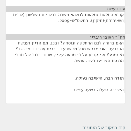
עידו עשת
¶
קורא החלטת גמלאות לנושאי משרה ברשויות השלטון (שרים
ושאיריהם)(תיקון), התשס"ט-2009.
היו"ר ראובן ריבלין
¶
האם ברורה לכם ההחלטה ונוסחה? ובכן, תם הדיון ועכשיו
ההכרעה. אני מבקש מכל מי שבעד - ירים את ידו. מי נגד?
מי נמנע? אני קובע על פי מראה עיניי, שרוב ברור של חברי
הכנסת הצביעו בעד. אושר.
תודה רבה, הישיבה נעולה.
הישיבה ננעלה בשעה 12:15.
קוד המקור של הנתונים