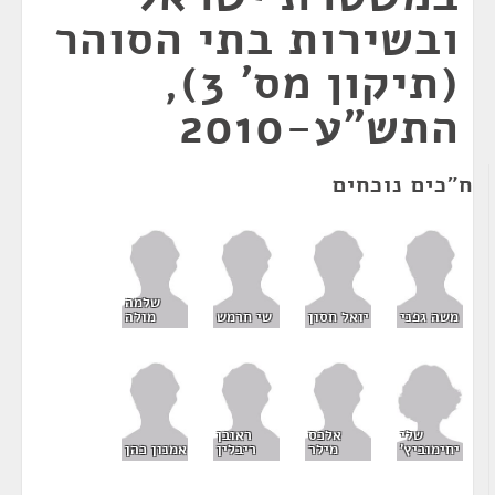
ובשירות בתי הסוהר
(תיקון מס' 3),
התש"ע-2010
ח"כים נוכחים
שלמה
משה גפני
יואל חסון
שי חרמש
מולה
שלי
אלכס
ראובן
יחימוביץ'
מילר
ריבלין
אמנון כהן