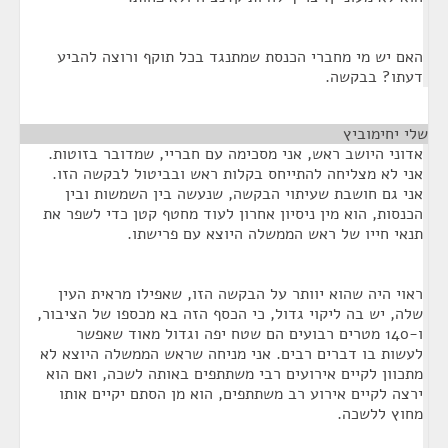
האם יש מי מחברי הכנסת שמתנגד בכל תוקף ורוצה להביע
דעתו? בבקשה.
שלי יחימוביץ
¶
אדוני היושב ראש, אני מסכימה עם חבריי, שמדובר בזוטות.
אני לא מצליחה להתייחס בקלות ראש ובביטול לבקשה הזו.
אני גם חושבת שעיתוי הבקשה, שנעשה בין השמשות ובין
הכנסות, הוא מין ניסיון אחרון לעוד מחטף קטן כדי לשפר את
תנאי חייו של ראש הממשלה היוצא עם פרישתו.
ראוי היה שהוא יוותר על הבקשה הזו, שאפילו מראית העין
שלה, יש בה ליקוי גדול, כי הכסף הזה בא מכספו של הציבור,
ו-140 מטרים רבועים הם שטח יפה וגדול מאוד שאפשר
לעשות בו דברים רבים. אני מניחה שראש הממשלה היוצא לא
מתכוון לקיים אירועים רבי משתתפים באותה לשכה, ואם הוא
ירצה לקיים אירוע רב משתתפים, הוא מן הסתם יקיים אותו
מחוץ ללשכה.