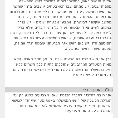
אדוני היושב ראש, כמישהו שהיה במשרד ראש הממשלה
מספיק שנים, יש מתחם שבו המאבטחים יושבים בזמן שהשר
או ראש הממשלה עובד או מתפקד. הם לא עומדים במסדרונות
או במרחב ההמתנה. הם יושבים בתוך חדר מרוכז, שם גם
מחשב שקשור לביטחון, אמצעי אבטחה שונים – יש צורך
במקום לשים ציוד אבטחה ועוד כל מיני דברים שלא צריך
לפרט כאן. לכן לדעתי יש כאן צורך. הובהר לי גם קודם, בטח
גם לחברי ועדה אחרים, שראש הממשלה עצמו לא ביקש את
התוספת הזו. יש כאן ראש אגף הביטחון שבטח יגיד את זה,
מטעם משרד ראש הממשלה.
לכן אני חושב שזו לא הבעיה שלנו, ה-30 מטר האלה, אלא
מאות המטרים המרובעים שהולכים להיות לכל השרים ללא
תיק בממשלה החדשה. זה לא הטריד את אבישי ברוורמן, אך
זה מטריד אנשים אחרים.
היו"ר ראובן ריבלין
¶
אני רוצה להזכיר לחברי הכנסת שאנו מצביעים כרגע רק על
הגדלת הלשכה של ראש הממשלה ב-30 מטר שייוחדו לנושא
הביטחון, ואני מבקש מהיועץ המשפטי להקריא את נוסח
ההחלטה עליה אנו מצביעים.