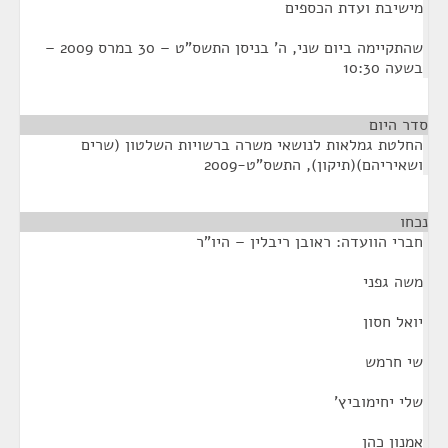
מישיבת ועדת הכספים
שהתקיימה ביום שני, ה' בניסן התשס"ט – 30 במרס 2009 –
בשעה 10:30
סדר היום
החלטת גמלאות לנושאי משרה ברשויות השלטון (שרים
ושאיריהם)(תיקון), התשס"ט-2009
נכחו
¶
חברי הוועדה: ראובן ריבלין – היו"ר
משה גפני
יואל חסון
שי חרמש
שלי יחימוביץ'
אמנון כהן