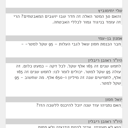
שלי יחימוביץ
¶
והאם 30 המטר האלה זה חדר שבו יושבים המאבטחים? הרי
זה עומד בניגוד גמור לכללי האבטחה.
אמנון בן-עמי
¶
חבר הכנסת חסון שאל לגבי העלות – 95 שקל למטר- -
היו"ר ראובן ריבלין
¶
לחמש שנים זה 165 אלף שקל. לכל דקה – כמעט כלום. זה
עולה 95 שקל למטר. יכולים לומר לנו: לחמש שנים זה 165
אלף, לחמישים שנה זה מיליון ו-650 אלף. מה שחשוב - 95
שקל למטר.
יואל חסון
¶
האם נתניהו עוד שנה יוכל להיכנס ללשכה הזו?
היו"ר ראובן ריבלין
¶
הוא לא מעוניין. צריך להיות קדנציה ולא פחות.