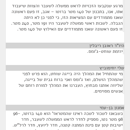
מרגע שנקבעו הזכויות לראש ממשלה לשעבר והצוות שיעבוד
אתו, אנו, בתכנון של 140 מטר ברוטו – אגב, זו פעם ראשונה
שאנו מתמודדים עם המציאות הזו, כי לפני כן לא היתה
הגבלה. לשכות ראשי ממשלה לשעבר היו 191 מטר, 240 מטר.
זו פעם ראשונה שאנו מתמודדים עם האילוץ של 140 מטר.
היו"ר ראובן ריבלין
¶
יוזמת שוחט-ג'ומס.
שלי יחימוביץ
¶
מי שהתחיל את המהלך היה בייגה שוחט, הוא פרש לפני
שהמהלך הושלם, ואז ג'ומס ואני ברוח גבית של בייגה,
שליווה אותנו מבחוץ, העברנו את המהלך למורת רוחם של
אנשים מסוימים.
אמנון בן-עמי
¶
כשבאנו לשכור לשכה ראינו שהמטראז' הוא 140 ברוטו, 96-
98 מטר נטו, מספיק לחדר לראש הממשלה לשעבר, חדר
ישיבות קטן עם פינת המתנה קטנה, חדר ליועץ, חדר לרל"ש.