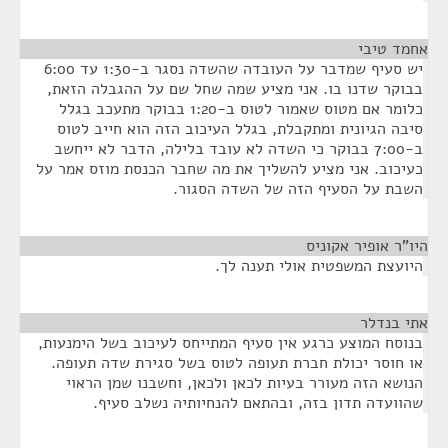
אחמד טיבי
¶
יש סעיף שמדבר על העובדה שהשדה נסגר ב-1:30 עד 6:00
בבוקר שדנו בו. אני מציע שמה שחל שם על ההגבלה הזאת,
כלומר אם מטוס שאמור לטוס ב-1:20 בבוקר מתעכב בגלל
סיבה הגיונית ומתקבלת, בגלל העיכוב הזה הוא חייב לטוס
ב-7:00 בבוקר כי השדה לא עובד בלילה, הדבר לא ייחשב
כעיכוב. אני מציע להשליך את מה שחבר הכנסת מוזס אמר על
השבת על הסעיף הזה של השדה הסגור.
היו"ר אופיר אקוניס
¶
היועצת המשפטית אולי תענה לך.
אתי בנדלר
¶
בנוסח המוצע כרגע אין סעיף המתייחס לעיכוב בשל הימנעות,
או חוסר יכולת חברת תעופה לטוס בשל סגירת שדה תעופה.
הנושא הזה מעורר בעיות לכאן ולכאן, וחשבנו שמן הראוי
שהוועדה תדון בזה, ובהתאם להנחיותיה נשלב סעיף.