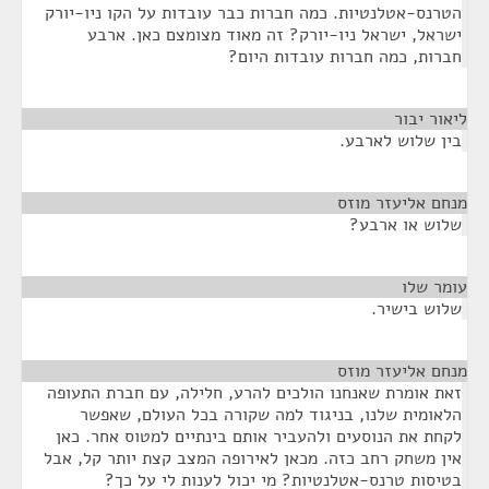
הטרנס-אטלנטיות. כמה חברות כבר עובדות על הקו ניו-יורק
ישראל, ישראל ניו-יורק? זה מאוד מצומצם כאן. ארבע
חברות, כמה חברות עובדות היום?
ליאור יבור
¶
בין שלוש לארבע.
מנחם אליעזר מוזס
¶
שלוש או ארבע?
עומר שלו
¶
שלוש בישיר.
מנחם אליעזר מוזס
¶
זאת אומרת שאנחנו הולכים להרע, חלילה, עם חברת התעופה
הלאומית שלנו, בניגוד למה שקורה בכל העולם, שאפשר
לקחת את הנוסעים ולהעביר אותם בינתיים למטוס אחר. כאן
אין משחק רחב כזה. מכאן לאירופה המצב קצת יותר קל, אבל
בטיסות טרנס-אטלנטיות? מי יכול לענות לי על כך?