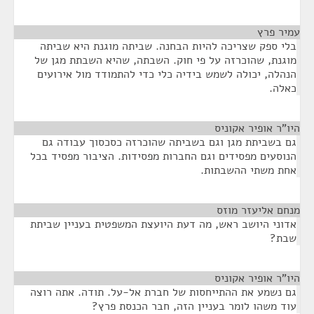
עמיר פרץ
¶
בלי ספק שצריכה להיות הבחנה. שביתה מוגנת היא שביתה
מוגנת, שהוכרזה על פי חוק. השבתה, שהיא השבתת מגן של
הנהלה, יכולה לשמש בידיה כלי כדי להתמודד מול אירועים
כאלה.
היו"ר אופיר אקוניס
¶
גם בשביתת מגן וגם בשביתה שהוכרזה כסכסוך עבודה גם
הנוסעים מפסידים וגם החברות מפסידות. הציבור מפסיד בכל
אחת משתי ההשבתות.
מנחם אליעזר מוזס
¶
אדוני היושב ראש, מה דעת היועצת המשפטית בעניין שביתת
שבת?
היו"ר אופיר אקוניס
¶
גם נשמע את ההתייחסות של חברת אל-על. תודה. אתה רוצה
עוד משהו לומר בעניין הזה, חבר הכנסת פרץ?