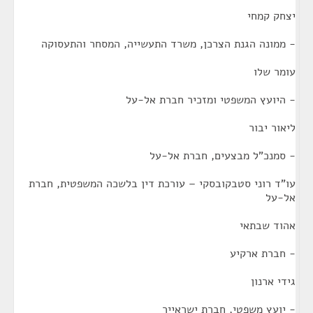
יצחק קמחי
- ממונה הגנת הצרכן, משרד התעשייה, המסחר והתעסוקה
עומר שלו
- היועץ המשפטי ומזכיר חברת אל-על
ליאור יבור
- סמנכ"ל מבצעים, חברת אל-על
עו"ד רוני סטבקובסקי – עורכת דין בלשכה המשפטית, חברת
אל-על
אהוד שבתאי
- חברת ארקיע
גידי ארנון
- יועץ משפטי, חברת ישראייר