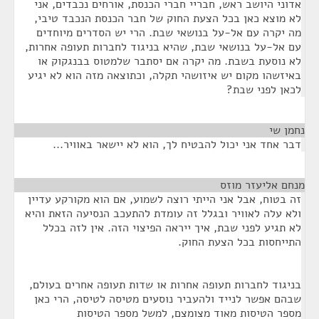
אדוני היושב ראש, חבריי חברי הכנסת, אורחים נכבדים, אני
לא מוצא כאן בכל הצעת החוק של חבר הכנסת הנכבד טיבי,
מה יקרה עם אל-על בנושאי שבת. הרי יש הסדרים מיוחדים
עם אל-על בנושאי שבת, שהיא בניגוד לחברות תעופה אחרות,
לא נוסעת בשבת. מה יקרה אם יסתבר שלמטוס בבנגקוק או
באיזשהו מקום יש איזושהי תקלה, וכתוצאה מזה הוא לא יגיע
לכאן לפני שבת?
נחמן שי
¶
דבר אחד אני יכול להבטיח לך, הוא לא יישאר באוויר...
מנחם אליעזר מוזס
¶
זה בטוח, אבל אני הייתי רוצה לשמוע, אם הוא מקורקע עדיין
ולא עלה לאוויר ובגלל זה עומדת להתעכב הנסיעה הזאת והיא
לא תגיע לפני שבת, איך ייראה הפיצוי הזה. אין לזה בכלל
התייחסות בכל הצעת החוק.
בניגוד לחברות תעופה אחרות או שדות תעופה אחרים בעולם,
שבהם אפשר לנייד ולהעביר נוסעים מטיסה לטיסה, הרי כאן
מספר הטיסות מאוד מצומצם, למשל מספר הטיסות