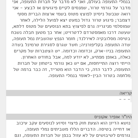
בנמלי התעופה בעולם, ואני לא מדבר על חברות התעופה, אני
מדבר על גורמי טרור, שמנסים לקיים פיגועים או לבצע - אני
רואה שנכשל ניסיון לפוצץ מטוס בשמי ארצות הברית מסוף
דצמבר; פיגוע טרור גדול כמעט יצא לפועל הלילה, לאחר
שמוסלמי מניגריה גרם לפיצוץ בתא הנוסעים של מטוס דלתא,
שעשה דרכו מאמסטרדם לדטרויט; אחר כך מטען חבלה נשכח
בטיסה מסלובקיה לאירלנד; חומר הנפץ שהשבית נמל תעופה,
שדה התעופה בקליפורניה; חשד שגרם לסגירת טרמינל בשדה
התעופה בניו-ארק, וכדומה וכדומה. יש הצטברות של מקרים
כאלה, באופן מפתיע, לא יודע למה, אבל בחודש האחרון.
הייתי רוצה התייחסות, אם יש כאן גורמי ביטחון של חברות
התעופה, לדבר הזה, כי הדבר הוא מטריד, זה כבר ברמה של
מלחמה בטרור הבין-לאומי בנמלי התעופה.
קריאה
¶
- - -
היו"ר אופיר אקוניס
¶
נושא הדיון הוא הצעת חוק פיצוי וסיוע לנוסעים עקב עיכוב
או דחייה בטיסה. הדברים הללו משביתים נמלי תעופה,
גורמים לשיבושים על לא עוול בכפן של חברות התעופה, וגם