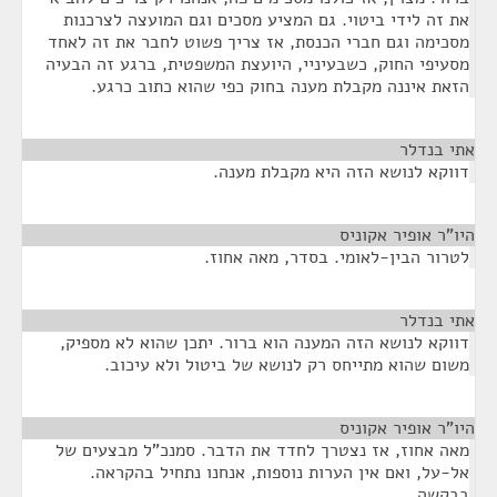
את זה לידי ביטוי. גם המציע מסכים וגם המועצה לצרכנות
מסכימה וגם חברי הכנסת, אז צריך פשוט לחבר את זה לאחד
מסעיפי החוק, כשבעיניי, היועצת המשפטית, ברגע זה הבעיה
הזאת איננה מקבלת מענה בחוק כפי שהוא כתוב כרגע.
אתי בנדלר
¶
דווקא לנושא הזה היא מקבלת מענה.
היו"ר אופיר אקוניס
¶
לטרור הבין-לאומי. בסדר, מאה אחוז.
אתי בנדלר
¶
דווקא לנושא הזה המענה הוא ברור. יתכן שהוא לא מספיק,
משום שהוא מתייחס רק לנושא של ביטול ולא עיכוב.
היו"ר אופיר אקוניס
¶
מאה אחוז, אז נצטרך לחדד את הדבר. סמנכ"ל מבצעים של
אל-על, ואם אין הערות נוספות, אנחנו נתחיל בהקראה.
בבקשה.