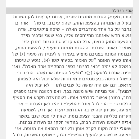
אתי בנדלר
¶
החוק מעניק הטבות מסוגים שונים, אנחנו קוראים להן הטבות
בעילות המנויות בהצעת החוק, שהן: עיכוב, ביטול – אחר כך
נדבר על כל אחד מהדברים האלה – טיסה פיקטיבית, שזה
נושא חדש שאנחנו מתייחסים אליו, כפי שאני אזכיר מייד
בהצעת החוק הזאת, אבל הוא קובע גם הגנות כמובן למי
שחייב באותן הטבות. ההגנות מנויות בסעיף 7 להצעת החוק,
ובנוסח המונח בפניכם מופיע בעמוד 5 לעניין זה סעיף (ג) של
אותו סעיף האומר "על האמור בסעיף קטן (א), נוסע שטיסתו
בוטלה לא יהיה זכאי לפיצוי כספי בהתקיים אחד מאלה", ואני
מפנה אתכם לפסקה (3): "מפעיל הטיסה או מארגן הוכיח כי
ביטול הטיסה נבע מנסיבות מיוחדות שלא יכול היה לצפותן
מראש, וגם אם היה עושה כל שביכולתו – לא יכול היה
למנען". אני מניחה שיש מענה בכך, ואם המענה איננו מספיק
רחב, כמובן אפשר להרחיב אותו. כשהוועדה תקרא את הסעיף
הרלוונטי – הרי לכל אחד מהסעיפים יהיו כאן הערות – אני
מציעה, שכיוון שהישיבה הקודמת יועדה אך ורק לשמיעת
הערות כלליות והכנו הצעת נוסח, שאין לי ספק שגם בקשר
אליה יישמעו הערות רבות, בוודאי חלקן גם הערות נכונות,
שאולי יהיה מקום לקבל אותן ולשנות בהתאם את הנוסח. אני
מציעה שכשנגיע לסעיף הספציפי הזה, יישמעו הטענות, וככל