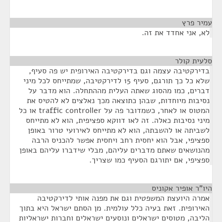
עמיר פרץ
¶
לא, אני אחדד את זה.
סלעית קולר
¶
בדירקטיבה עצמה וגם בדירקטיבה האירופית יש פה סעיף,
שלא כל כך תורגם, סעיף 15 לדירקטיבה, שמתייחס לכל מיני
דברים, כמו מהסוג שאתה העלית מההתחלה. הוא מדבר על
נסיבות מיוחדות, שבהן כתוצאה מכך נאלצים לא להטיס את
המטוס או לאחר, כשמדובר פה על traffic controller או כל
מיני נסיבות כאלה. זה לאו דווקא ספציפית, הוא לא מתייחס
לשביתה או להשבתה, הוא לא מתייחס לאירועי טרור באופן
ספציפי, אבל הוא יחסית רחב ויחסית אפשר להכניס הרבה
מהנושאים שאתם מדברים עליהם, מבלי שידברו עליהם באופן
ספציפי, אם יתורגם הסעיף כמו שצריך.
היו"ר אופיר אקוניס
¶
אמרה היועצת המשפטית וגם את מפנה אותי לדירקטיבה
האירופית. זאת בעיה כלל עולמית. מן הסתם ישראל היא בתוך
הליבה, מטוסים ישראלים ונוסעים ישראלים וחברות ישראליות