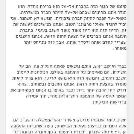
קיומו של הגוף הזה בחברת אל-על הוא ברירת מחדל, הוא
הולך אתנו מהימים שבהם אל-על הייתה חברה ממשלתית.
כשאל-על הפכה להיות חברה ציבורית, הנושא לא השתנה. אני
יכול להגיד שאולי מרצוננו הטוב, אנחנו ממשיכים לעשות את
זה. הדיון הזה הוא דיון מאוד מאוד חשוב בעיניי. כחברת
תעופה אנחנו מברכים על הצעת החוק הזאת. אנחנו חושבים
שצריך לקדם אותה ולסדר אותה, אבל לזה נתייחס יותר
מאוחר.
כבוד היושב ראש, אותם נושאים שאתה העלית פה, הם על
השולחן, הם מאיימים על התעופה בעולם. הניסיונות קיימים
השכם והערב, והנושא הזה הוא נושא קריטי. הוא צריך להיות
מוסדר בהצעת החוק הזאת. אנחנו חושבים ובטוחים, שהוא
דורש דיון הרבה יותר גדול וכבד באופן בו אנחנו מבטיחים את
המשך קיומה של התעופה הישראלית מחד, תוך עמידה
בדרישות הביטחון.
חשוב לומר שגופי המדינה, משרד ראש הממשלה והשב"כ הם
אלה המנחים בביצוע פעולות הביטחון, בעוד שחברות התעופה
הן גוף מונחה שנבחן. חברות התעופה כגוף מונחה נבחנות כל