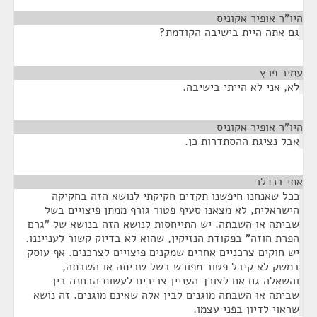
היו"ר אופיר אקוניס
¶
גם אתה היית בישיבה הקודמת?
עמיר פרץ
¶
לא, אני לא הייתי בישיבה.
היו"ר אופיר אקוניס
¶
אבל נציגת ההסתדרות כן.
אתי בנדלר
¶
ככל שאנחנו חיפשנו תקדים חקיקתי לנושא הזה בחקיקה
הישראלית, לא מצאנו סעיף פטור גורף ממתן פיצויים בשל
שביתה או השבתה. יש התייחסות לנושא הזה בנושא של "גרם
הפרת חוזה" בפקודת הנזיקין, שהוא לא בדיוק קשור לענייננו.
יש חוקים צרכניים אחרים שמקנים פיצויים לצרכנים. אף עוסק
במשק לא קיבל פטור מפורש בשל שביתה או השבתה,
והשאלה גם אם לצורך העניין צריכים לעשות הבחנה בין
שביתה או השבתה מוגנים לבין אלה שאינם מוגנים. זה נושא
שראוי לדיון בפני עצמו.