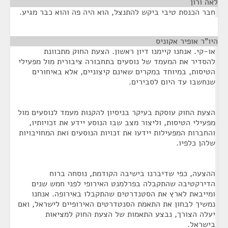
לאה ורון
¶
חבר הכנסת טיבי ביקש להתנצל, הוא היה פה והוא כבר מגיע.
היו"ר אופיר אקוניס
¶
או-קי. אנחנו קיימנו דיון ראשון. הצעת החוק מתכוונת
להסדיר את המעמד של נוסעים בתחבורה ציבורית מול מפעילי
הטיסות, במיוחד במקרים שאינם קיצוניים, אלא באיחורים
שנחשבו עד היום לסבירים.
הצעת החוק עוסקת בעיקר בניסיון להקנות מעמד לנוסעים מול
מפעילי הטיסות, וליצור מצב שבו הנוסע יידע את זכויותיו,
והחברות המפעילות יידעו את זכויות הנוסעים ואת המחויבויות
שלהן כלפיו.
ההצעה, כפי שדיברנו בישיבה הקודמת, נוסחה ברוח
הדירקטיבה שהתקבלה בפרלמנט האירופי לפני חמש שנים
ומייבאת לארץ את הסטנדרטים שהתקבלו באירופה. אנחנו
נמשיך לבחון את התאמת הסנטדרטים האירופיים לישראל, ואם
יעלה הצורך, נבצע התאמות של הצעת החוק למציאות
בישראל.