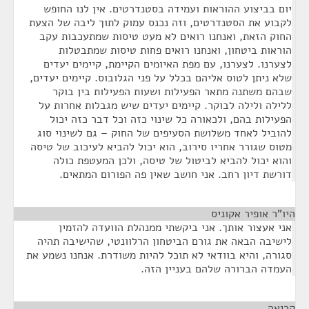
יום בביצוע ההוראות ועמידה בסטנדרטים. אין לנו החופש
לקבוע את הסטנדרטים, וזה נכנס עמוק לתוך ליבה של הצעת
החוק הזאת, ואנחנו רואים לא מעט טיסות שמתעכבות עקב
הוראות ביטחון, ואנחנו רואים פחות טיסות שמתבטלות
לצערנו. לצערנו, עם מפת האיומים הקיימת, קיימים יעדים
שלא ניתן לטוס אליהם בכלל על פני הגלובוס. קיימים יעדים,
שבהם משתנה מתאר הפעילות ושעות הפעילות בין בוקר
ללילה ולילה לבוקר. קיימים יעדים שיש מגבלות אחרות על
הפעילות בהם, ולכאורה כל שינוי כזה וכל דבר כזה יכול
להוביל לאחד משלושת הסעיפים של החוק – גם לשינוי סוג
מטוס שגורר אחריו סירוב, הוא יכול להביא לעיכוב של טיסה
והוא יכול להביא לביטול של טיסה, ולכן המעטפת כולה
דורשת דיון רחב. אני חושב שאין פה הפורום המתאים.
היו"ר אופיר אקוניס
¶
אני אעצור אותך. אני ביקשתי ממנהלת הוועדה להזמין
לישיבה הבאה את גורם הביטחון הרלוונטי, שהישיבה תהיה
סגורה, והיא בוודאי לא תוכל להיות משודרת. אנחנו נשמע את
העמדה הברורה שלהם בעניין הזה.
קריאה
¶