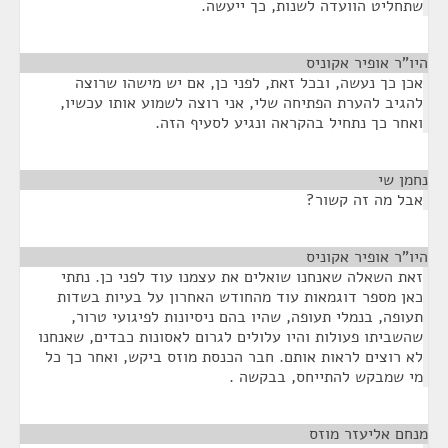
שתחליט הוועדה לשנות, כך ייעשה.
היו"ר אופיר אקוניס
¶
אכן כך נעשה, ובכל זאת, לפני כן, אם יש מישהו שרוצה
להגיב להערת הפתיחה שלי, אני רוצה לשמוע אותו עכשיו,
ואחר כך נתחיל בהקראה ונגיע לסעיף הזה.
נחמן שי
¶
אבל מה זה קשור?
היו"ר אופיר אקוניס
¶
זאת השאלה שאנחנו שואלים את עצמנו עוד לפני כן. נתתי
כאן מספר דוגמאות עוד מהחודש האחרון על בעיות בשדות
תעופה, בנמלי תעופה, שהיו בהם ניסיונות לפיגועי טרור,
שהשביתו פעולות והיו עלולים לגרום לאסונות כבדים, שאנחנו
לא רוצים לראות אותם. חבר הכנסת מוזס ביקש, ואחר כך כל
מי שמבקש להתייחס, בבקשה .
מנחם אליעזר מוזס
¶