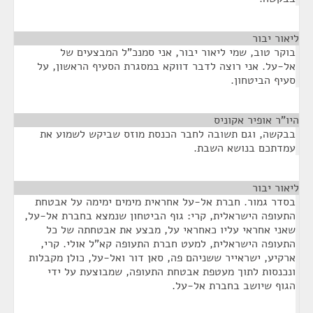
ליאור יבור
¶
בוקר טוב, שמי ליאור יבור, אני סמנכ"ל המבצעים של
אל-על. אני רוצה לדבר דווקא במסגרת הסעיף הראשון, על
סעיף הביטחון.
היו"ר אופיר אקוניס
¶
בבקשה, וגם תשובה לחבר הכנסת מוזס שביקש לשמוע את
עמדתכם בנושא השבת.
ליאור יבור
¶
בסדר גמור. חברת אל-על אחראית מימים ימימה על אבטחת
התעופה הישראלית, קרי: גוף הביטחון שנמצא בחברת אל-על,
שאני אחראי עליו כאחראי על, מבצע את אבטחתה של כל
התעופה הישראלית, למעט חברת התעופה קא"ל אולי. קרי,
ארקיע, ישראייר ששניהם פה, סאן דור ואל-על, כולן מקבלות
ונכנסות לתוך מעטפת אבטחת התעופה, שמבוצעת על ידי
הגוף שיושב בחברת אל-על.