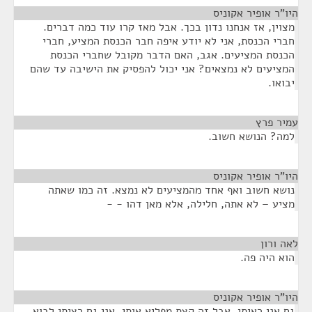
היו"ר אופיר אקוניס
¶
מצוין, אז אנחנו נדון בכך. אבל מאז קרו עוד כמה דברים.
חברי הכנסת, אני לא יודע איפה חבר הכנסת המציע, חברי
הכנסת המציעים. אגב, האם הדבר מקובל שחברי הכנסת
המציעים לא נמצאים? אני יכול להפסיק את הישיבה עד שהם
יבואו.
עמיר פרץ
¶
למה? הנושא חשוב.
היו"ר אופיר אקוניס
¶
נושא חשוב ואף אחד מהמציעים לא נמצא. זה כמו שאתה
מציע – לא אתה, חלילה, אלא מאן דהו - -
לאה ורון
¶
הוא היה פה.
היו"ר אופיר אקוניס
¶
גם אני ראיתי, אבל זה קצת מפליא אותי, אני גם רציתי לבוא