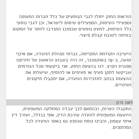
הוראות החוק יחולו לגבי הנוסעים של כלל חברות התעופה
ומפעילי הטיסות, המפעילים טיסות לישראל, וכן לגבי נוסעי
כלל הטיסות, למעט נוסעים שכמובן התנדבו לוותר על המקום
בטיסה לטובת קבלת פיצוי.
הישיבה הקודמת התקיימה, גברתי מנהלת הוועדה, אם אינני
טועה, ב-19 באוקטובר, זה היה בשבוע הראשון של חזרתנו
מפגרת הקיץ. דנו בהצעת החוק. אני ביקשתי מכל הגורמים
שביקשו לתקן סעיף או סעיפים או להוסיף, שישלחו את
ההצעות בכתב למזכירות הוועדה, אם יתקבלו תיקונים
ושינויים.
לאה ורון
¶
התקבלו הערות, ובהתאם לכך עבדה המחלקה המשפטית,
היועצת המשפטית לוועדה עורכת הדין, אתי בנדלר, ועורך דין
איתי עצמון, והכינו נוסח שהופץ גם באתר הוועדה לכל
המוזמנים.