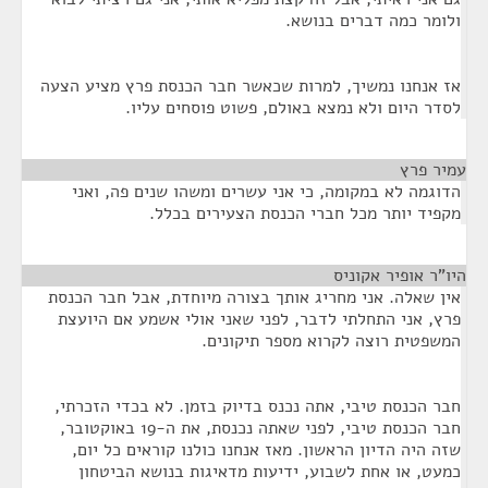
ולומר כמה דברים בנושא.
אז אנחנו נמשיך, למרות שכאשר חבר הכנסת פרץ מציע הצעה
לסדר היום ולא נמצא באולם, פשוט פוסחים עליו.
עמיר פרץ
¶
הדוגמה לא במקומה, כי אני עשרים ומשהו שנים פה, ואני
מקפיד יותר מכל חברי הכנסת הצעירים בכלל.
היו"ר אופיר אקוניס
¶
אין שאלה. אני מחריג אותך בצורה מיוחדת, אבל חבר הכנסת
פרץ, אני התחלתי לדבר, לפני שאני אולי אשמע אם היועצת
המשפטית רוצה לקרוא מספר תיקונים.
חבר הכנסת טיבי, אתה נכנס בדיוק בזמן. לא בכדי הזכרתי,
חבר הכנסת טיבי, לפני שאתה נכנסת, את ה-19 באוקטובר,
שזה היה הדיון הראשון. מאז אנחנו כולנו קוראים כל יום,
כמעט, או אחת לשבוע, ידיעות מדאיגות בנושא הביטחון