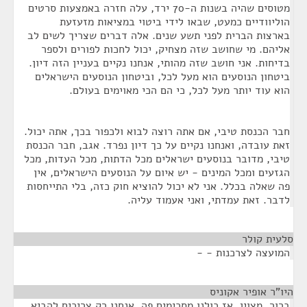
מטוסים שהיה בשנות ה-70 ירד, עלה חזרה באמצעות סרטים
הוליוודיים כמעט, שבאו לידי ביטוי במציאות מזעזעת
בארצות הברית לפני תשע שנים. אלה דברים שצריך לשים לב
אליהם. מי שחושב שזה מצחיק, יכול לחכות לפורים ולספר
בדיחות. אני חושב שזה מהותי, אנחנו נקיים בעניין הזה דיון.
ביטחון הנוסעים הוא מעל לכל, וביטחון הנוסעים הישראלים
הוא עוד יותר מעל לכל, כי הם הכי מאוימים בעולם.
חבר הכנסת טיבי, אם אתה רוצה לבוא ולכפור בכך, אתה יכול.
זאת עובדה, ואנחנו נקיים על כך דיון נפרד. אגב, חבר הכנסת
טיבי, מדובר בנוסעים ישראלים מכל הדתות, מכל העדות, מכל
הגזעים ומכל המינים - יש איום על הנוסעים הישראלים, אין
פה שאלה בכלל. אני לא יכול להוציא חוק כזה, בלי התייחסות
לדבר. זאת עמדתי, ואני אעמוד עליה.
סלעית קולר
¶
המועצה לצרכנות - -
היו"ר אופיר אקוניס
¶
ברור. מצוין, אז כולנו מסכימים פה, אנחנו רק צריכים להביא