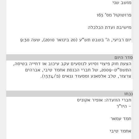
מושב שני
פרוטוקול מס' 163
מישיבת ועדת הכלכלה
יום רביעי, ה' בשבט תש"ע (20 בינואר 2010), שעה 9:30
סדר היום
הצעת חוק פיצוי וסיוע לנוסעים עקב עיכוב או דחייה בטיסה,
התשס"ט-2009, של חברי הכנסת אחמד טיבי, אברהים
צרצור, טלב אלסאנע ומסעוד גנאים (פ/1374).
נכחו
¶
חברי הוועדה: אופיר אקוניס
- היו"ר
חמד עמאר
אחמד טיבי