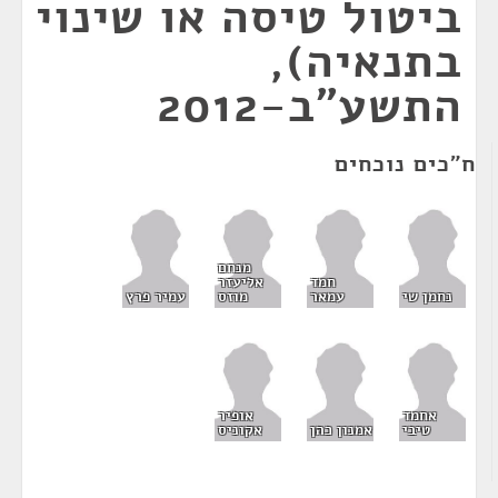
ביטול טיסה או שינוי
בתנאיה),
התשע"ב-2012
ח"כים נוכחים
מנחם
חמד
אליעזר
נחמן שי
עמאר
מוזס
עמיר פרץ
אחמד
אופיר
טיבי
אמנון כהן
אקוניס