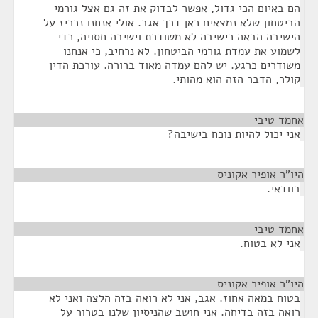
הם באיום הכי גדול, אפשר לבדוק את זה גם אצל גורמי
הביטחון שלא נמצאים כאן דרך אגב. אולי אנחנו נכריז על
הישיבה הבאה כישיבה לא משודרת וישיבה חסויה, כדי
לשמוע את עמדת גורמי הביטחון. לא נרחיב, כי אנחנו
משודרים כרגע. יש להם עמדה מאוד ברורה. עורכת הדין
קולר, הדבר הזה הוא מהותי.
אחמד טיבי
¶
אני יכול להיות נוכח בישיבה?
היו"ר אופיר אקוניס
¶
בוודאי.
אחמד טיבי
¶
אני לא בטוח.
היו"ר אופיר אקוניס
¶
בטוח במאה אחוז. אגב, אני לא רואה בזה הלצה ואני לא
רואה בזה בדיחה. אני חושב שהניסיון שלנו בטרור על