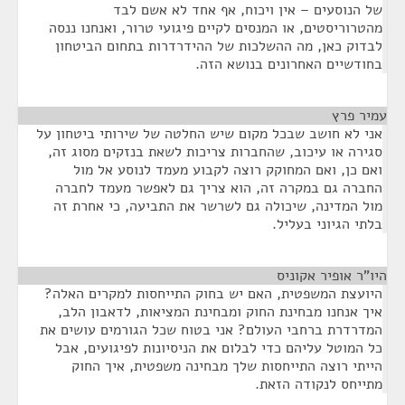
של הנוסעים – אין ויכוח, אף אחד לא אשם לבד
מהטרוריסטים, או המנסים לקיים פיגועי טרור, ואנחנו ננסה
לבדוק כאן, מה ההשלכות של ההידרדרות בתחום הביטחון
בחודשיים האחרונים בנושא הזה.
עמיר פרץ
¶
אני לא חושב שבכל מקום שיש החלטה של שירותי ביטחון על
סגירה או עיכוב, שהחברות צריכות לשאת בנזקים מסוג זה,
ואם כן, ואם המחוקק רוצה לקבוע מעמד לנוסע אל מול
החברה גם במקרה זה, הוא צריך גם לאפשר מעמד לחברה
מול המדינה, שיכולה גם לשרשר את התביעה, כי אחרת זה
בלתי הגיוני בעליל.
היו"ר אופיר אקוניס
¶
היועצת המשפטית, האם יש בחוק התייחסות למקרים האלה?
איך אנחנו מבחינת החוק ומבחינת המציאות, לדאבון הלב,
המדרדרת ברחבי העולם? אני בטוח שכל הגורמים עושים את
כל המוטל עליהם כדי לבלום את הניסיונות לפיגועים, אבל
הייתי רוצה התייחסות שלך מבחינה משפטית, איך החוק
מתייחס לנקודה הזאת.