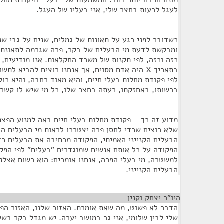
מונח הרבה יותר רחב. המשמעות של "בעל" בפקודת מחלות
לעגל לרעות בחצר שלי, אני בעליו של העגל.
כשדובר לפני רגע על תאונות של גמלים, שנים על גבי שנ
ומבקשת לדעת מי הבעלים של בקר, פרה שגרמה לתאונת ד
כזה וכזה, לפי תקנות של משרד החקלאות. אנו מודיעים, 
בתאריך X היה אדם מסוים, אך אנחנו רוצים להביא 
לפי פקודת מחלות בעלי חיים, והיא מאוד רחבה, והיא כו
ברשותו, באחזקתו, רעתה בחצר שלו, כל מי שיש לו קשר 
מדוע זה כך – פקודת מחלות בעלי חיים באה למנוע הפצת מ
שלא רוצים שכדי לחסן פרה יצטרכו לראות מי הבעלים הר
הבעלים הקנייני האמיתי, הפקודה מרחיבה את הבעלים כד
הפקודה על כל אותם אנשים שמוגדרים "בעלים" לפי הפקו
למשטרה, מי בעלי הפרה, אנחנו אומרים: הוא רשום אצלנ
הבעלים הקנייני.
היו"ר יצחק וקנין
¶
הדבר לא פשוט, מה שאת אומרת. האזור שלנו, האזור הפג