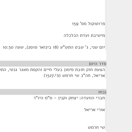
פרוטוקול מס' 159
מישיבת ועדת הכלכלה
יום שני, ג' שבט התש"ע (18 בינואר 2010), שעה 10:30
סדר היום
אריאל, חה"כ שי חרמש (פ/1527)
נכחו
¶
חברי הוועדה: יצחק וקנין – מ"מ היו"ר
אורי אריאל
שי חרמש