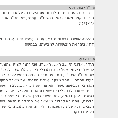
היו"ר יצחק וקנין
¶
בוקר טוב, אני מתכבד לפתוח את הישיבה. על סדר היום ה
חיים והקמת מאגר גנטי, התשס"ט
(פ/1527).
ההצעה אושרה בטרומית
דיון. ניתן את האפשרות למציעים, בבקשה.
אורי אריאל
¶
תודה, אדוני היושב ראש. ראשית, אני רוצה לציין שהצע
למיטב ידיעתי, אצל ארגון מגדלי בקר, להלן אמב"ל. את הר
שהוא יו"ר אמב"ל, ויחד עם חבר הכנסת חרמש עשינו את
בעלי החיים – יותר מבקר. אנחנו הסכמנו עם משרד החקל
תקציבי, ולבקשת משרד האוצר, שזה כרגע בשלב הראשון 
– זה יצטרך לבוא לידי ביטוי בתיקון החוק. יש פה רשימה
וגמלים. אתן דוגמה, למה חשוב לסמן גמלים, כי פעמים ר
בדרום, ואתה בא לבדוק מי עשה את ההפקרות הזאת, שה
הכביש, ולא עלינו, תאונות מחרידות, ואין כתובת, כי אין ב
רק עם הבקר.