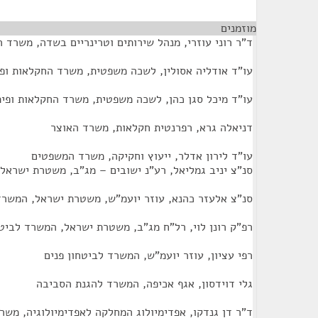
מוזמנים
¶
ד"ר רוני עוזרי, מנהל שירותים וטרינריים בשדה, משרד 
עו"ד אודליה אסולין, לשכה משפטית, משרד החקלאות ופ
עו"ד מיכל סגן כהן, לשכה משפטית, משרד החקלאות ופית
דניאלה גרא, רפרנטית חקלאות, משרד האוצר
עו"ד לירון אדלר, ייעוץ וחקיקה, משרד המשפטים
סנ"צ יניב גמליאל, רע"נ ישובים – מג"ב, משטרת ישראל,
סנ"צ אלעזר כהנא, עוזר יועמ"ש, משטרת ישראל, המשרד 
רפ"ק רונן לוי, רל"ח מג"ב, משטרת ישראל, המשרד לביטח
רפי עציון, עוזר יועמ"ש, המשרד לביטחון פנים
גלי דוידסון, אגף אכיפה, המשרד להגנת הסביבה
ד"ר דן גנדקו, אפדימיולוג המחלקה לאפדימיולוגיה, משר