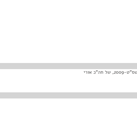
הצעת חוק חובת סימון בעלי חיים והקמת מאגר גנטי, התשס"ט-2009, של חה"כ אורי