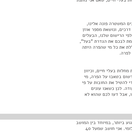
 בעלי חיים, שאם אני נותנת
ים המשטרה פונה אלינו,
רכים, ונושאת מספר אוזן
לפי הרישום שלנו, הבעלים
לתשומת לבכם את הגדרת "בעל",
ללת את כל מי שהפרה היתה
לפרה.
חלות בעלי חיים, וכיוון
שום בטאבו על הפרה, מי
י להטיל את החובות על פי
דה. לכן כשאנו עונים
ו, אבל דעו לכם שהוא לא
וע ביותר, במיוחד בין המושב
שלי לבין שלומי, אני גר במושב יערה. יש מגדל בקר בשלומי. אני חושב שמעל 40