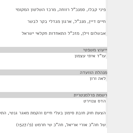
פיני קבלו, סמנכ"ל רווחה, מרכז השלטון המקומי
חיים דיין, מנכ"ל, ארגון מגדלי בקר לבשר
אבשלום וילן, מזכ"ל התאחדות חקלאי ישראל
ייעוץ משפטי
¶
עו"ד איתי עצמון
מנהלת הוועדה
¶
לאה ורון
רשמת פרלמנטרית
¶
הדס צנוירט
הצעת חוק חובת סימון בעלי חיים והקמת מאגר גנטי, התשס"ט
של חה"כ אורי אריאל, חה"כ שי חרמש (פ/1527)