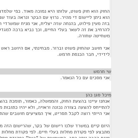
החוק הוא חוק פשוט, עלותו היא נמוכה מאוד. כפי שלמד
הוא ניתן ליישום די מהיר. נרוץ עם הבקר ונראה בעוד ש
בזה מעין פילוט, בהנחה שזה יצליח, אני מניח שמשרדי ה
להרחיב את זה לשאר בעלי החיים, וכך נביא ברכה למגדל
משחיטה שחורה.
אני חושב שהחוק פשוט וברור. מבחינתי, אם היושב ראש 
לידידי, חבר הכנסת חרמש.
שי חרמש
¶
אני מסכים עם כל הנאמר.
מיכל סגן כהן
¶
אנחנו עיינו בהצעת החוק, והממשלה, כאמור, תומכת בהצ
להתייחס להצעה בצורה נכונה וראויה, ולא יהיו כתובות מ
אני הייתי רוצה לקבל תסריט, איך המציעים חושבים שהת
היום קיים במשרד שלנו רישום של בקר, שהרישום הזה מת
מתבצע לפי פקודת מחלות בעלי חיים. לפי פקודת מחלות ב