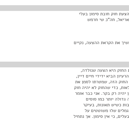
צעת חוק חובת סימון בעלי
-2009, של חה"כ אורי אריאל, חה"כ שי חרמש
 במליאה ב-4.11.2009. אנחנו נמשיך את הקראת ההצעה, נקיים
ת החוק היא הצעה שנולדה,
עיון הביא ידידי חיים דיין,
 החוק הזה, שמטרתו לסמן את
אות, כדי שהחוק לא יהיה חוק
יהיה רק בקר. אני כבר אומר
 גדולה יותר כמו סוסים
בות כשיש תאונות, בעיקר
גמלים שלו משוטטים על
עלים, כי אין סימון. אך נתחיל