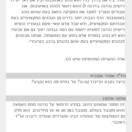
שלו. בין אם בדרך כלל הוא נוהג באוטובוס ובין אם לא, יש לו
רישיון נהיגה בדרגה D והוא רשאי לנהוג באוטובוס. אנו
סבורים שצריך למקד את החקיקה הזאת בעת שהוא נוהג
באוטובוס. הרף הגבוה יותר נדרש מן הנהגים המקצועיים בעת
עבודתם המקצועית, ולא שכל אדם שאי-פעם בנעוריו הוציא
רישיון נהיגה למונית ייתפס עם רמה גבוהה יותר גם אם עכשיו
הוא לא נוהג במונית אלא נוסע עם המשפחה. אנחנו מכוונים
לנהגים המקצועיים בעת שהם נוהגים ברכב הציבורי.
אלה ההערות המהותיות שיש לנו.
היו"ר אופיר אקוניס
¶
כיצד נקבע הריכוז 0.02? על בסיס מה הוא נקבע?
שלמה אלמוג
¶
זה מספר שמעוגן היטב במדע הרפואי על נהיגה תחת השפעה
והוא מקובל בעולם. מקובל כאן 20 או 10 מיליגרם. הוא חלק
מן ההמלצות של הוועדה הבין-משרדית שעליה דיברה עו"ד
ראובני.