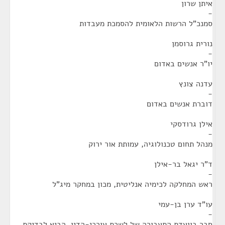
איתן שרון
-
סמנכ"ל הרשות הלאומית להסמכת מעבדות
נורית גרוסמן
-
יו"ר אנשים באדום
עדנה צונץ
-
דוברת אנשים באדום
אילן גרודסקי
-
מנהל תחום טכנולוגיה, עמותת אור ירוק
ד"ר יגאל בר-אילן
-
ראש המחלקה לכימיה אנליטית, מכון במחקר מיג"ל
עו"ד ערן בן-עמי
-
חבר בוועדת התעבורה של לשכת עורכי-הדין, הביא לבדיקת