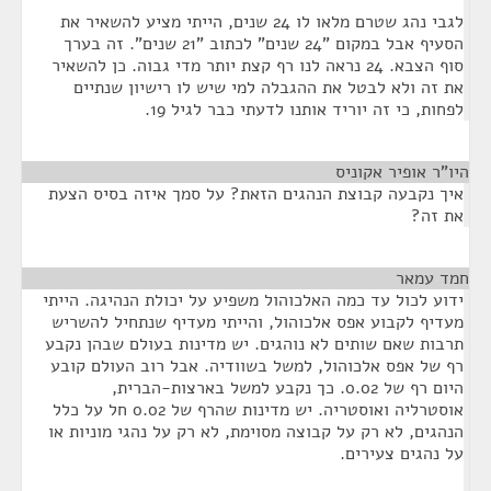
לגבי נהג שטרם מלאו לו 24 שנים, הייתי מציע להשאיר את
הסעיף אבל במקום "24 שנים" לכתוב "21 שנים". זה בערך
סוף הצבא. 24 נראה לנו רף קצת יותר מדי גבוה. כן להשאיר
את זה ולא לבטל את ההגבלה למי שיש לו רישיון שנתיים
לפחות, כי זה יוריד אותנו לדעתי כבר לגיל 19.
היו"ר אופיר אקוניס
¶
איך נקבעה קבוצת הנהגים הזאת? על סמך איזה בסיס הצעת
את זה?
חמד עמאר
¶
ידוע לכול עד כמה האלכוהול משפיע על יכולת הנהיגה. הייתי
מעדיף לקבוע אפס אלכוהול, והייתי מעדיף שנתחיל להשריש
תרבות שאם שותים לא נוהגים. יש מדינות בעולם שבהן נקבע
רף של אפס אלכוהול, למשל בשוודיה. אבל רוב העולם קובע
היום רף של 0.02. כך נקבע למשל בארצות-הברית,
אוסטרליה ואוסטריה. יש מדינות שהרף של 0.02 חל על כלל
הנהגים, לא רק על קבוצה מסוימת, לא רק על נהגי מוניות או
על נהגים צעירים.