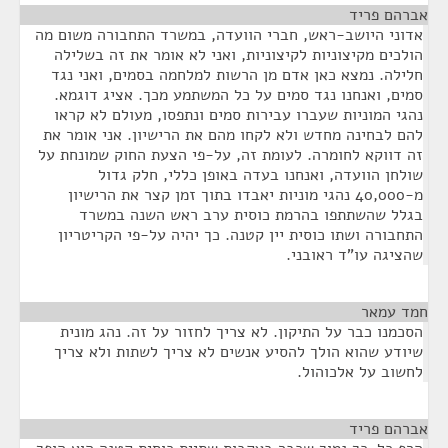
אברהם פריד
¶
אדוני היושב-ראש, חברי הוועדה, במשרד התחבורה משום מה
הולכים מקיצוניות לקיצוניות, ואני לא אומר את זה בשלילה
חלילה. נמצא כאן אדם מן הרשות למלחמה בסמים, ואני נגד
סמים, ואנחנו נגד סמים על כל המשתמע מכך. אציג דוגמא.
נהגי המוניות שעברו עבירות סמים ונתפסו, מעולם לא קראו
להם לבחינה מחדש ולא לקחו מהם את הרישיון. אני אומר את
זה דווקא לחומרה. לעומת זה, על-פי הצעת החוק שמונחת על
שולחן הוועדה, ואנחנו בעדה באופן כללי, חלק גדול
מ-40,000 נהגי מוניות יאבדו בתוך זמן קצר את הרישיון
בגלל שהשתתפו בהרמת כוסית ערב ראש השנה במשרד
התחבורה ושתו כוסית יין קטנה. כך יהיה על-פי הקריטריון
שהציגה עו"ד ראובני.
חמד עמאר
¶
הסכמנו כבר על התיקון. לא צריך לחזור על זה. נהג מונית
שיודע שהוא הולך להסיע אנשים לא צריך לשתות ולא צריך
לחשוב על אלכוהול.
אברהם פריד
¶