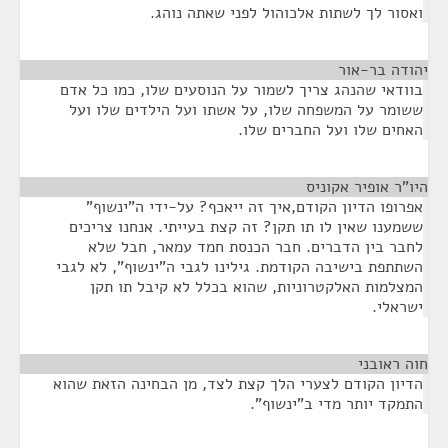
ואסור לך לשתות אלכוהול לפני שאתה נוהג.
יהודה בר-אור
¶
בוודאי שהנהג צריך לשמור על הנוסעים שלו, כמו כל אדם
ששומר על המשפחה שלו, על אשתו ועל הילדים שלו ועל
האחים שלו ועל החברים שלו.
היו"ר אופיר אקוניס
¶
אפרופו הדיון הקודם,איך זה ייאכף? על-ידי ה"ינשוף"
ששמענו שאין לו תו תקן? זה קצת בעייתי. אנחנו צריכים
לחבר בין הדברים. חבר הכנסת חמד עמאר, חבל שלא
השתתפת בישיבה הקודמת. גילינו לגבי ה"ינשוף", לא לגבי
המצלמות האלקטרוניות, שהוא בכלל לא קיבל תו תקן
ישראלי.
חוה ראובני
¶
הדיון הקודם לצערי הלך קצת לצד, מן הבחינה הזאת שהוא
התמקד יותר מדי ב"ינשוף".