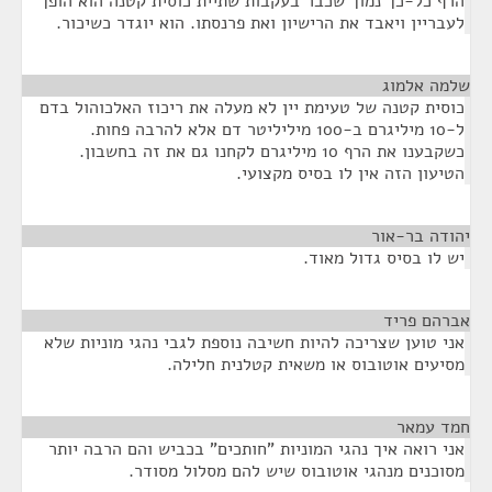
הרף כל-כך נמוך שכבר בעקבות שתיית כוסית קטנה הוא הופך
לעבריין ויאבד את הרישיון ואת פרנסתו. הוא יוגדר כשיכור.
שלמה אלמוג
¶
כוסית קטנה של טעימת יין לא מעלה את ריכוז האלכוהול בדם
ל-10 מיליגרם ב-100 מיליליטר דם אלא להרבה פחות.
כשקבענו את הרף 10 מיליגרם לקחנו גם את זה בחשבון.
הטיעון הזה אין לו בסיס מקצועי.
יהודה בר-אור
¶
יש לו בסיס גדול מאוד.
אברהם פריד
¶
אני טוען שצריכה להיות חשיבה נוספת לגבי נהגי מוניות שלא
מסיעים אוטובוס או משאית קטלנית חלילה.
חמד עמאר
¶
אני רואה איך נהגי המוניות "חותכים" בכביש והם הרבה יותר
מסוכנים מנהגי אוטובוס שיש להם מסלול מסודר.