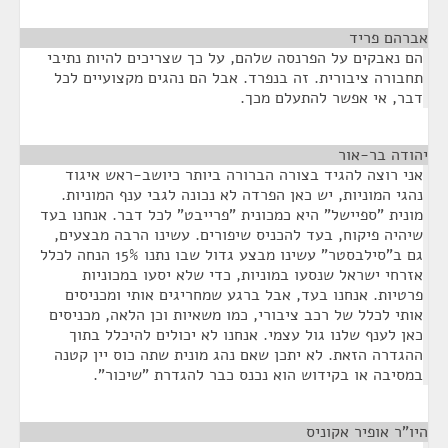
אברהם פריד
¶
הם נאבקים על הפרנסה שלהם, על כך שצריכים להיות נתיבי
תחבורה ציבורית. זה בנפרד. אבל הם נהגים מקצועיים לכל
דבר, אי אפשר להתעלם מכך.
יהודה בר-אור
¶
אני רוצה להגיד בצורה הברורה ביותר כיושב-ראש איגוד
נהגי המוניות, יש כאן הפרדה לא נכונה לגבי ענף המוניות.
מונית "ספיישל" היא כמכונית "פרייבט" לכל דבר. אנחנו בעד
שיהיה פיקוח, בעד להכניס שיפורים. עשינו הרבה מבצעים,
גם ב"סילבסטר" עשינו מבצע גדול שבו נתנו 15% הנחה לכלל
אזרחי ישראל שנסעו במוניות, כדי שלא יסעו במכוניות
פרטיות. אנחנו בעד, אבל ברגע שמחריגים אותי ומכניסים
אותי לכלל של רכב ציבורי, כמו משאיות וכן הלאה, מכניסים
כאן לענף שלנו גול עצמי. אנחנו לא יכולים להיכלל בתוך
ההגדרה הזאת. לא יתכן שאם נהג מונית שתה כוס יין קטנה
במסיבה או בקידוש הוא נכנס כבר להגדרת "שיכור".
היו"ר אופיר אקוניס
¶