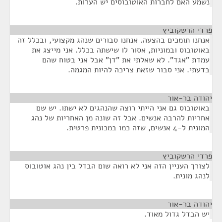
נשמע האם לחברות האוטובוסים יש הערות.
פרדי הרשקוביץ
¶
אנחנו תומכים בהצעה. אנחנו סבורים שנהג מקצועי, ובכלל זה
באוטובוס ובמוניות, אסור לו שישתה בכלל. אני מייצג את
עמדת "אגד". לא שאלתי את "דן" אבל אני בטוח שהם
בדעתי. אני סבור שזאת צריכה להיות המגמה.
יהודה בר-אור
¶
באוטובוס גם אני הייתי רוצה שהנהגים לא ישתו. יש שם
אחריות להרבה אנשים. אבל זה שונה מן האחריות של נהג
המונית ל-4 אנשים, שזה כמו במכונית פרטית.
פרדי הרשקוביץ
¶
לצורך העניין הזה אני לא רואה שום הבדל בין נהג אוטובוס
לנהג מונית.
יהודה בר-אור
¶
יש הבדל גדול מאוד.