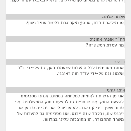
זה 10 מיליגרם במקום 50 מיליגרם. שלא יתבלבלו עם ה-240.
שלמה אלמוג
¶
10 מיליגרם בדם, או 50 מיקרוגרם בליטר אוויר נשוף.
היו"ר אופיר אקוניס
¶
מה עמדת המשטרה?
דן שני
¶
אנחנו מסכימים לכל ההערות שנאמרו כאן, גם על-ידי ד"ר
אלמוג וגם על-ידי עו"ד חוה ראובני.
איתן גורני
¶
אני מן הרשות הלאומית למלחמה בסמים. אנחנו מסכימים
להצעת החוק. אנו שותפים גם להצעת החוק הממשלתית ואני
סבור שאין ביניהן ניגוד. לא אכפת לי אם זה ייכנס כאן או
ייכנס שם, ובלבד שזה ייכנס. אנו מסכימים גם להערות של
משרד התחבורה, הן מקובלות עלינו במלואן.