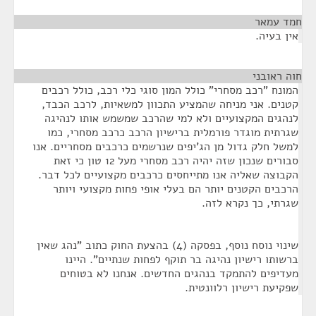
חמד עמאר
¶
אין בעיה.
חוה ראובני
¶
המונח "רכב מסחרי" כולל המון סוגי כלי רכב, כולל רכבים
קטנים. אני מניחה שהמציע התכוון למשאיות, לרכב הכבד,
לנהגים המקצועיים ולא למי שהרכב שמשמש אותו לנהיגה
שגרתית מוגדר פורמלית ברישיון הרכב כרכב מסחרי, כמו
למשל חלק גדול מן הג'יפים שנרשמים כרכבים מסחריים. אנו
סבורים שנכון שזה יהיה רכב מסחרי מעל 12 טון כי זאת
הקבוצה שאליה אנו מתייחסים כרכבים מקצועיים לכל דבר.
הרכבים הקטנים יותר הם בעלי אופי פחות מקצועי ויותר
שגרתי, כך נקרא לזה.
שינוי נוסח נוסף, בפסקה (4) בהצעת החוק כתוב "נהג שאין
ברשותו רישיון נהיגה בר תוקף לפחות שנתיים". היינו
מעדיפים להתמקד בנהגים החדשים. אנחנו לא בטוחים
שפקיעת רישיון רלוונטית.