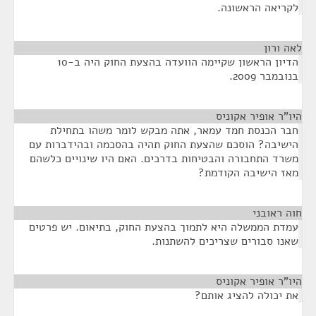
לקריאה הראשונה.
לאה ורון
¶
הדיון הראשון שקיימה הוועדה בהצעת החוק היה ב-10
בנובמבר 2009.
היו"ר אופיר אקוניס
¶
חבר הכנסת חמד עמאר, אתה מבקש לומר משהו בתחילת
הישיבה? הוסכם שהצעת החוק תהיה בהסכמה ובהידברות עם
משרד התחבורה והבטיחות בדרכים. האם היו שינויים כלשהם
מאז הישיבה הקודמת?
חוה ראובני
¶
עמדת הממשלה היא לתמוך בהצעת החוק, בתיאום. יש פרטים
שאנו סבורים שצריכים להשתנות.
היו"ר אופיר אקוניס
¶
את יכולה להציג אותם?