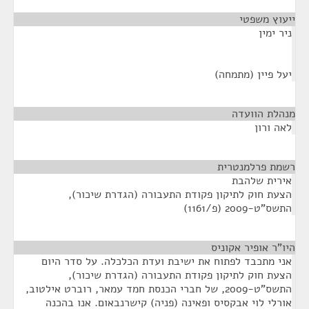
ייעוץ משפטי
¶
ניר ימין
יעל פיין (מתמחה)
מנהלת הוועדה
¶
לאה ורון
רשמת פרלמנטרית
¶
אירית שלהבת
הצעת חוק לתיקון פקודת התעבורה (הגדרת שיכור),
התשס"ט-2009 (פ/1161)
היו"ר אופיר אקוניס
¶
אני מתכבד לפתוח את ישיבת ועדת הכלכלה. על סדר היום
הצעת חוק לתיקון פקודת התעבורה (הגדרת שיכור),
התשס"ט-2009, של חברי הכנסת חמד עמאר, רוברט אילטוב,
אורלי לוי אבקסיס ופאינה (פניה) קישרנבאום. אנו בהכנה