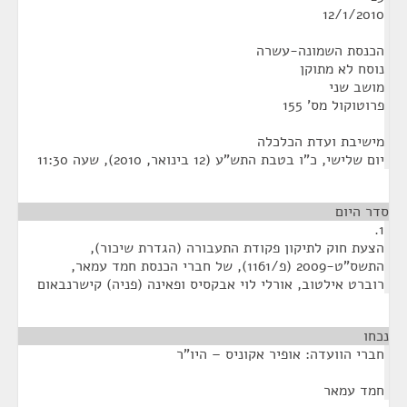
12/1/2010
הכנסת השמונה-עשרה
נוסח לא מתוקן
מושב שני
פרוטוקול מס' 155
מישיבת ועדת הכלכלה
‏יום שלישי, כ"ו בטבת התש"ע (‏12 בינואר, 2010), שעה 11:30
סדר היום
1.
הצעת חוק לתיקון פקודת התעבורה (הגדרת שיכור),
התשס"ט-2009 (פ/1161), של חברי הכנסת חמד עמאר,
רוברט אילטוב, אורלי לוי אבקסיס ופאינה (פניה) קישרנבאום
נכחו
¶
חברי הוועדה: אופיר אקוניס – היו"ר
חמד עמאר