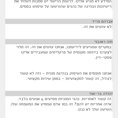
המידע לא מגיע אלינו. לרשות הרישוי יש סמכות לשלול את
רישיונות הנהיגה של נהגים שהורשעו על שימוש בסמים.
אברהם פריד
¶
לא עושים את זה.
חוה ראובני
¶
במקרים שמגיעים לידיעתנו, אנחנו עושים את זה. זה תלוי
לצערנו ביוזמה מקומית של פרקליטים שמעבירים אלינו
פסקי-דין.
אנחנו תופסים את העיסוק בנהיגת מונית – וזה לא קשור
לגודל, זה קשור למקצועיות – כמתן שירות מקצועי.
יהודה בר-אור
¶
זה קשור לאחריות. נהגי המוניות מסיעים 4 אנשים בלבד.
איזה אחריות יש להם? זה כמו אדם שמסיע את המשפחה שלו.
הטיעון שלך לא נכון.