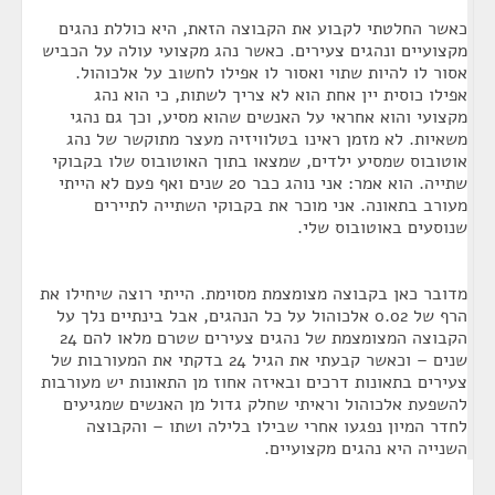
כאשר החלטתי לקבוע את הקבוצה הזאת, היא כוללת נהגים
מקצועיים ונהגים צעירים. כאשר נהג מקצועי עולה על הכביש
אסור לו להיות שתוי ואסור לו אפילו לחשוב על אלכוהול.
אפילו כוסית יין אחת הוא לא צריך לשתות, כי הוא נהג
מקצועי והוא אחראי על האנשים שהוא מסיע, וכך גם נהגי
משאיות. לא מזמן ראינו בטלוויזיה מעצר מתוקשר של נהג
אוטובוס שמסיע ילדים, שמצאו בתוך האוטובוס שלו בקבוקי
שתייה. הוא אמר: אני נוהג כבר 20 שנים ואף פעם לא הייתי
מעורב בתאונה. אני מוכר את בקבוקי השתייה לתיירים
שנוסעים באוטובוס שלי.
מדובר כאן בקבוצה מצומצמת מסוימת. הייתי רוצה שיחילו את
הרף של 0.02 אלכוהול על כל הנהגים, אבל בינתיים נלך על
הקבוצה המצומצמת של נהגים צעירים שטרם מלאו להם 24
שנים – וכאשר קבעתי את הגיל 24 בדקתי את המעורבות של
צעירים בתאונות דרכים ובאיזה אחוז מן התאונות יש מעורבות
להשפעת אלכוהול וראיתי שחלק גדול מן האנשים שמגיעים
לחדר המיון נפגעו אחרי שבילו בלילה ושתו – והקבוצה
השנייה היא נהגים מקצועיים.