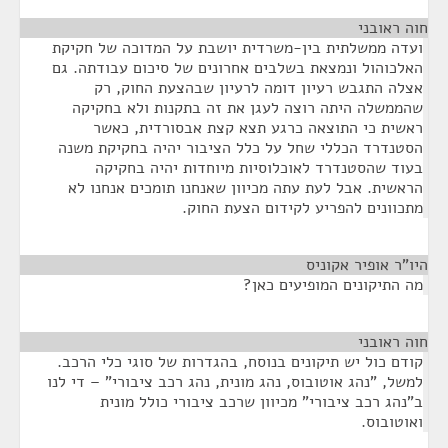
חוה ראובני
¶
ועדה ממשלתית בין-משרדית יושבת על המדוכה של חקיקת
האלכוהול ונמצאת בשלבים אחרונים של סיכום עבודתה. גם
אצלה התגבש רעיון דומה לרעיון שבהצעת החוק, רק
שהממשלה היתה רוצה לעגן את זה בתקנות ולא בחקיקה
ראשית כי התוצאה כרגע תצא קצת אבסורדית, כאשר
הסטנדרד הכללי שחל על כלל הציבור יהיה בחקיקת משנה
בעוד שהסטנדרד לאוכלוסיות מיוחדות יהיה בחקיקה
הראשית. אבל לעת עתה מכיוון שאנחנו תומכים אנחנו לא
מתכוונים להפריע לקידום הצעת החוק.
היו"ר אופיר אקוניס
¶
מה התיקונים המופיעים כאן?
חוה ראובני
¶
קודם כול יש תיקונים בנוסח, בהגדרות של סוגי כלי הרכב.
למשל, "נהג אוטובוס, נהג מונית, נהג רכב ציבורי" – די לנו
ב"נהג רכב ציבורי" מכיוון שרכב ציבורי כולל מונית
ואוטובוס.