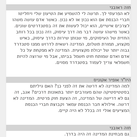
חוה ראובני
¶
לא הפרעתי לך. תרשה לי להשמיע את הטיעון שלי ויחליטו
חברי הכנסת אם הוא נכון או לא נכון. כאשר אדם עושה משהו
לצרכים אישיים, הוא יכול לעשות את זה בסטנדרטים שונים.
כאשר מישהו עושה דבר מה דרך עיסוק, וזה נכון בכל רוחב
החזית של העיסוקים, מי שנותן שירות כדרך עיסוק, כאיש
מקצוע, תמורת תשלום, המדינה רשאית לדרוש ממנו סטנדרד
גבוה יותר של יכולת מקצועית. המדינה לא מפקחת על כל
אדם ואדם שמותח חוט חשמל בביתו, אבל מי שרוצה להיות
חשמלאי צריך לעמוד בסטנדרד מסוים.
היו"ר אופיר אקוניס
¶
למה המדינה לא דרשה את זה לפני כן? האם גיליתם
בסטטיסטיקה שהם מעורבים יותר בתאונות דרכים? אגב, זה
גם לא דרישה של המדינה, זה הצעת חוק פרטית. המדינה לא
דרשה. אילולא חבר הכנסת עמאר וקבוצת חברי הכנסת
המציעים אולי זה בכלל לא היה קיים.
חוה ראובני
¶
גם מבחינת המדינה זה היה בדרך.