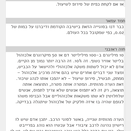
או אם לקחת כפית של סירופ לשיעול.
חמד עמאר
¶
כבר דנו בסוגייה הזאת בישיבה הקודמת ודיברנו על כמות של
0.02, כפי שמקובל בכל העולם.
חוה ראובני
¶
10 מיליגרם ב-100 מיליליטר דם או 50 מיקרוגרם אלכוהול
בליטר אוויר נשוף. זה 10%. זה הרבה יותר נמוך מן הקיים.
אדם לא יכול לשתות משקה אלכוהולי ולהישאר על הכביש,
ומצד שני דברים אחרים שיש בהם איזה מרכיב אלכוהול –
ממתק, תבשיל, סירופ שיעול – לא יהפכו אותו לנהג שיכור.
זאת הערה מהותית. המטרה אותה מטרה, התוצאה אותה
תוצאה, רק זה לא יתפוס אנשים שלא צריך לתפוס, אנשים
שלחלוטין לא שתו משקאות אלכוהוליים אבל הכניסו משהו
לגופם שהיה בו איזה חלקיק של אלכוהול שיתגלה בבדיקה.
הערה מהותית שנייה, באשר לסוגי הרכב. יתכן אדם שיש לו
רישיון נהיגה לרכב ציבורי אבל עכשיו הוא נוהג בפרייבט