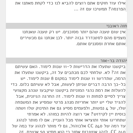
אילו עוד חוקים אתם רוצים להביא לנו כדי לקחת מאתנו את
הפרנסה? תמשיכו עם זה ...
חוה ראובני
¶
אין שום טענה שהם יותר מסוכנים. יש רק טענה שאנחנו
מצפים מהם לסטנדרד גבוה יותר. לכן אנחנו גם מכשירים
אותם אחרת ומסננים אותם.
יהודה בר-אור
¶
ביקשנו שתעלו את הדרישות ל-11 שנות לימוד. האם עשיתם
את זה? לא. שלחתי לכם מכתבים על זה, ביקשנו שתעלו את
הרמה, שתדרשו 11 שנות לימוד במקום 8 שנות לימוד. יש
כל-כך הרבה דברים שניתן לעשות, אבל לא עשיתם כלום. כדי
להעלות את רמת נהגי המוניות ביקשנו שיקבעו שנהג מקצועי
צריך לסיים לפחות 11 שנות לימוד. זה החרגה הגיונית, אבל
להגיד שלי יש יותר אחריות מנהג פרטי שמסיע את המשפחה
שלו, של 4 נפשות, ולפעמים מסיע גם את התינוק שלו ושתה
כוסית יין לקידוש? אני רוצה להיות כמוהו. לא אמרתי
שתחריגו אותי ותוציאו אותי מכל העניין. אם לו מותר לנהוג
עד רמה של 240 CC אלכוהול, גם לי מותר לנהוג עד כמה של
240 CC. לנהג אוטובוס אסור כי הוא מסיע 50 אנשים. זה