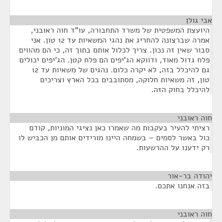
אבי גולן
¶
היועצת המשפטית של משרד התחבורה, עו"ד חוה ראובני,
אמרה שברצונה להחריג את נהגי המשאיות עד 12 טון. אני
סבור שאין זה נכון. צריך לכלול אותם בתוך זה, כי הם מהווים
פלח גדול מאוד, ודווקא הג'יפים הם פלח קטן. הג'יפים יכולים
גם להיכלל בזה, לא יקרה כלום. נהגים של משאיות עד 12
טון, זה משאיות חלוקה, מסתובבים בכל הארץ וצריכים
להיכלל בחוק הזה.
חוה ראובני
¶
רציתי להעיר בעקבות מה שאמרו כאן נציגי המוניות, קודם
כול באשר לסמים – בשמחה היינו מורידים אותם מן הכביש לו
רק ידענו על ההרשעות.
יהודה בר-אור
¶
בזה אנחנו אתכם.
חוה ראובני
¶