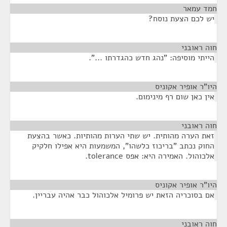
חמד עמאר
¶
יש לכם הצעת נוסח?
חוה ראובני
¶
הייתי מוסיפה: "נהג חדש כהגדרתו ...".
היו"ר אופיר אקוניס
¶
אין כאן שום רף מינימום.
חוה ראובני
¶
זאת הערה מהותית. יש שתי הערות מהותיות. כאשר בהצעת
החוק נכתב "בריכוז כלשהו", המשמעות היא אפילו חלקיק
אלכוהול. האמירה היא: אפס tolerance.
היו"ר אופיר אקוניס
¶
אם בסוכריה הזאת יש פרומיל אלכוהול כבר אהיה עבריין.
חוה ראובני
¶