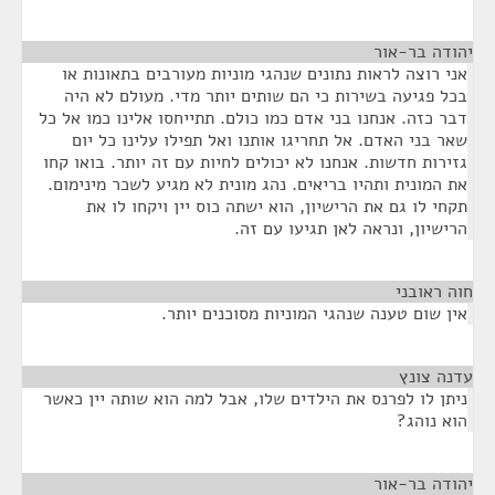
יהודה בר-אור
¶
אני רוצה לראות נתונים שנהגי מוניות מעורבים בתאונות או
בכל פגיעה בשירות כי הם שותים יותר מדי. מעולם לא היה
דבר כזה. אנחנו בני אדם כמו כולם. תתייחסו אלינו כמו אל כל
שאר בני האדם. אל תחריגו אותנו ואל תפילו עלינו כל יום
גזירות חדשות. אנחנו לא יכולים לחיות עם זה יותר. בואו קחו
את המונית ותהיו בריאים. נהג מונית לא מגיע לשכר מינימום.
תקחי לו גם את הרישיון, הוא ישתה כוס יין ויקחו לו את
הרישיון, ונראה לאן תגיעו עם זה.
חוה ראובני
¶
אין שום טענה שנהגי המוניות מסוכנים יותר.
עדנה צונץ
¶
ניתן לו לפרנס את הילדים שלו, אבל למה הוא שותה יין כאשר
הוא נוהג?
יהודה בר-אור
¶