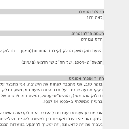
מנהלת הוועדה
¶
לאה ורון
רשמת פרלמנטרית
¶
הדס צנוירט
הצעת חוק משק הדלק (קידום התחרות)(תיקון – תדלוק או
התשס"ט-2009, של חה"כ שי חרמש (פ/219)
היו"ר אופיר אקוניס
¶
בוקר טוב, אני מתכבד לפתוח את הישיבה, אני מתנצל על
פקקי תנועה שונים. על סדר היום הצעת חוק משק הדלק (
תדלוק אוטומטי), התשס"ט-2009, הצע
ברעיון ממשלתי ב-1996 או 1997.
אני מודיע שאנחנו עומדים להעביר היום לקריאה ראשונה.
הזמן, ואם יהיו עוד תיקונים בין ראשונה לשנייה ושלישית
נעביר את זה לראשונה, זה ימשיך להיתקע בוועדות הכנ