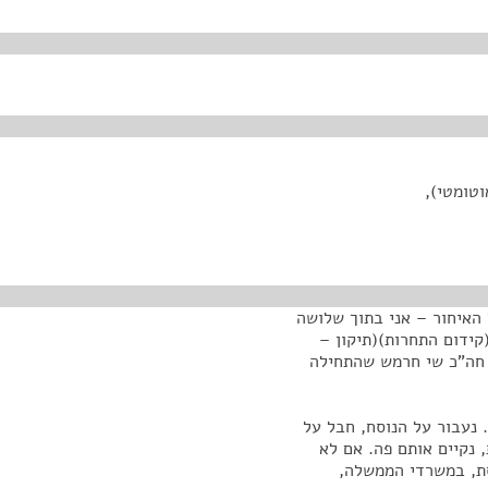
טומטי),
 האיחור – אני בתוך שלושה
קידום התחרות)(תיקון –
ת חוק פרטית של חה"כ שי חרמש שהתחילה
 נעבור על הנוסח, חבל על
, נקיים אותם פה. אם לא
סת, במשרדי הממשלה,