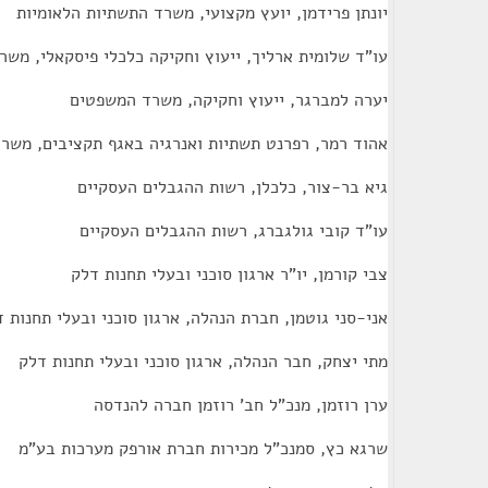
יונתן פרידמן, יועץ מקצועי, משרד התשתיות הלאומיות
עו"ד שלומית ארליך, ייעוץ וחקיקה כלכלי פיסקאלי, מש
יערה למברגר, ייעוץ וחקיקה, משרד המשפטים
אהוד רמר, רפרנט תשתיות ואנרגיה באגף תקציבים, משר
גיא בר-צור, כלכלן, רשות ההגבלים העסקיים
עו"ד קובי גולגברג, רשות ההגבלים העסקיים
צבי קורמן, יו"ר ארגון סוכני ובעלי תחנות דלק
אני-סני גוטמן, חברת הנהלה, ארגון סוכני ובעלי תחנות 
מתי יצחק, חבר הנהלה, ארגון סוכני ובעלי תחנות דלק
ערן רוזמן, מנכ"ל חב' רוזמן חברה להנדסה
שרגא כץ, סמנכ"ל מכירות חברת אורפק מערכות בע"מ