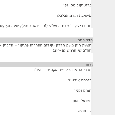
פרוטוקול מס' 151
מישיבת ועדת הכלכלה
יום רביעי, כ' טבת התש"ע (6 בינואר 2010), שעה 09:30
סדר היום
חה"כ שי חרמש (פ/219)
נכחו
¶
חברי הוועדה: אופיר אקוניס – היו"ר
רוברט אילטוב
יצחק וקנין
ישראל חסון
שי חרמש