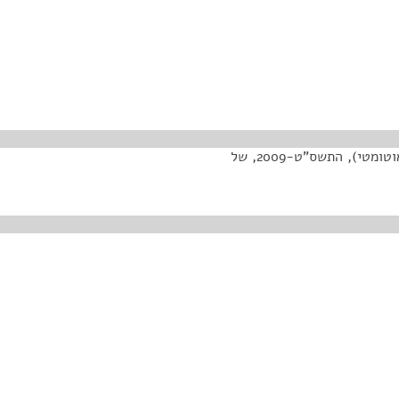
הצעת חוק משק הדלק (קידום התחרות)(תיקון – תדלוק אוטומטי), התשס"ט-2009, של