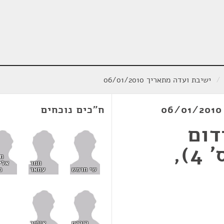
/
ישיבת ועדה מתאריך 06/01/2010
ח"כים נוכחים
דום
התחרות) (תיקון מס' 4),
מ
חמד
אלי
שי חרמש
עמאר
מ
רוברט
אופיר