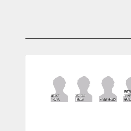
נחם
עזר
ישראל
יצחק
וזס
עמיר פרץ
חסון
וקנין