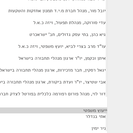
יובל מור, מנהל חברת מ.י.ד תמנון אחזקות והשקעות
עדי סורוקה, מנהלת תפעול, ויזה כ.א.ל
גיא כהן, בתי עסק גדולים, חב' ישראכרט
עו"ד מרב בצרי לביא, יועץ משפטי, ויזה כ.א.ל
איתן וכקמן, יו"ר ארגון מנהלי תחבורה בישראל
יגאל רסקין, חבר מזכירות, ארגון מנהלי תחבורה בישראל
אבי שטיצר, יו"ר ועדת ביקורת, ארגון מנהלי תחבורה בי
דור לוי, מנהל פורום רפורמה כלכלית בפורטל לצדק חברת
ייעוץ משפטי
¶
אתי בנדלר
ניר ימין