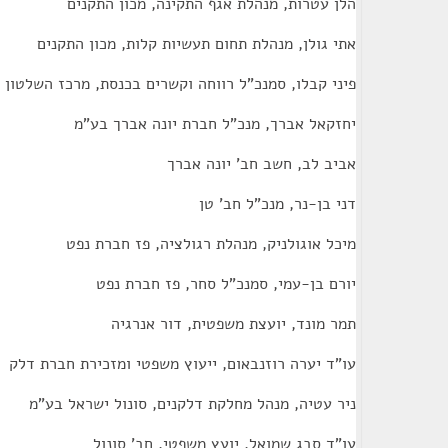
הלן עטרות, מנהלת אגף התקינה, מכון התקנים
אתי גולן, מנהלת תחום תעשיות קלות, מכון התקנים
פיני קבלו, סמנכ"ל רווחה וקשרים בכנסת, מרכז השלטון 
יחזקאל אברך, מנכ"ל חברת יונה אברך בע"מ
אביב לב, חשב חב' יונה אברך
דני בן-נר, מנכ"ל חב' טן
מיכל אוגולניק, מנהלת רגולציה, פז חברת נפט
יורם בן-עמי, סמנכ"ל סחר, פז חברת נפט
תמר מונד, יועצת משפטית, דור אנרגיה
עו"ד יערה רוזנבאום, ייעוץ משפטי ומזכירת חברת דלק
ניר עטיה, מנהל מחלקת דלקנים, סונול ישראל בע"מ
עו"ד סבג שמואל, יועץ משפטי, חב' סונול