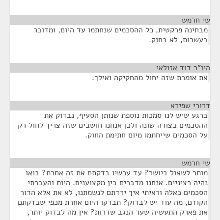
שי חרמש
¶
מבחינה פרקטית, כל ההסכמים שנחתמו עד היום, ומדובר
בעשרות, לא בחוק.
היו"ר דוד אזולאי
¶
את אומרת שזה יחול מהחקיקה ואילך.
דרורי שפירא
¶
ברגע שיש לנו סמכות נוספת שנותן הסעיף, נבדוק את
ההסכמים בצורה שונה ולכן אנחנו חושבים שזה צריך לחול רק
על הסכמים שייחתמו מיום חתימת החוק.
שי חרמש
¶
מותר לשאול ביושר? עד עכשיו בדקתם את זה אחרת? בואו
נהיה רציניים. אנחנו מדברים בין מקצוענים. היות והעברתי
הסכמים כאלה וראיתי איך ירדתם לנשמתנו, לא את אלא הדור
הקודם, מה עוד יש לבדוק? תבדקו היום אחרת מכפי שבדקתם
את פארק התעשיה שער הנגב שדרות? אין מה לבדוק יותר,