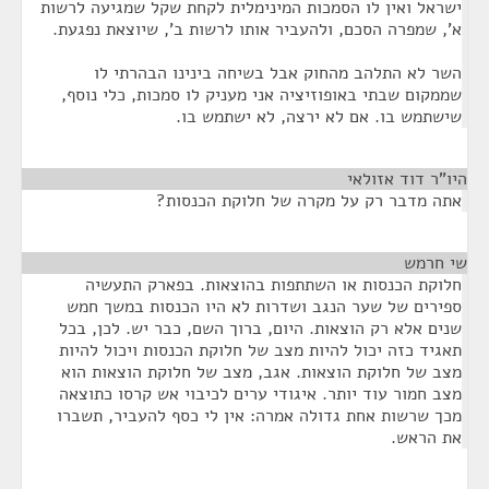
ישראל ואין לו הסמכות המינימלית לקחת שקל שמגיעה לרשות
א', שמפרה הסכם, ולהעביר אותו לרשות ב', שיוצאת נפגעת.
השר לא התלהב מהחוק אבל בשיחה בינינו הבהרתי לו
שממקום שבתי באופוזיציה אני מעניק לו סמכות, כלי נוסף,
שישתמש בו. אם לא ירצה, לא ישתמש בו.
היו"ר דוד אזולאי
¶
אתה מדבר רק על מקרה של חלוקת הכנסות?
שי חרמש
¶
חלוקת הכנסות או השתתפות בהוצאות. בפארק התעשיה
ספירים של שער הנגב ושדרות לא היו הכנסות במשך חמש
שנים אלא רק הוצאות. היום, ברוך השם, כבר יש. לכן, בכל
תאגיד כזה יכול להיות מצב של חלוקת הכנסות ויכול להיות
מצב של חלוקת הוצאות. אגב, מצב של חלוקת הוצאות הוא
מצב חמור עוד יותר. איגודי ערים לכיבוי אש קרסו כתוצאה
מכך שרשות אחת גדולה אמרה: אין לי כסף להעביר, תשברו
את הראש.