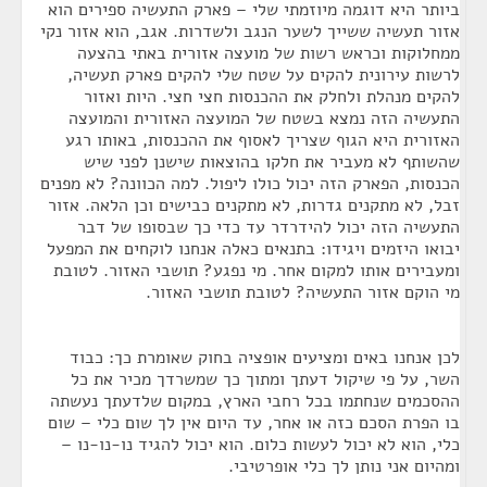
ביותר היא דוגמה מיוזמתי שלי – פארק התעשיה ספירים הוא
אזור תעשיה ששייך לשער הנגב ולשדרות. אגב, הוא אזור נקי
ממחלוקות וכראש רשות של מועצה אזורית באתי בהצעה
לרשות עירונית להקים על שטח שלי להקים פארק תעשיה,
להקים מנהלת ולחלק את ההכנסות חצי חצי. היות ואזור
התעשיה הזה נמצא בשטח של המועצה האזורית והמועצה
האזורית היא הגוף שצריך לאסוף את ההכנסות, באותו רגע
שהשותף לא מעביר את חלקו בהוצאות שישנן לפני שיש
הכנסות, הפארק הזה יכול כולו ליפול. למה הכוונה? לא מפנים
זבל, לא מתקנים גדרות, לא מתקנים כבישים וכן הלאה. אזור
התעשיה הזה יכול להידרדר עד כדי כך שבסופו של דבר
יבואו היזמים ויגידו: בתנאים כאלה אנחנו לוקחים את המפעל
ומעבירים אותו למקום אחר. מי נפגע? תושבי האזור. לטובת
מי הוקם אזור התעשיה? לטובת תושבי האזור.
לכן אנחנו באים ומציעים אופציה בחוק שאומרת כך: כבוד
השר, על פי שיקול דעתך ומתוך כך שמשרדך מכיר את כל
ההסכמים שנחתמו בכל רחבי הארץ, במקום שלדעתך נעשתה
בו הפרת הסכם כזה או אחר, עד היום אין לך שום כלי – שום
כלי, הוא לא יכול לעשות כלום. הוא יכול להגיד נו-נו-נו –
ומהיום אני נותן לך כלי אופרטיבי.