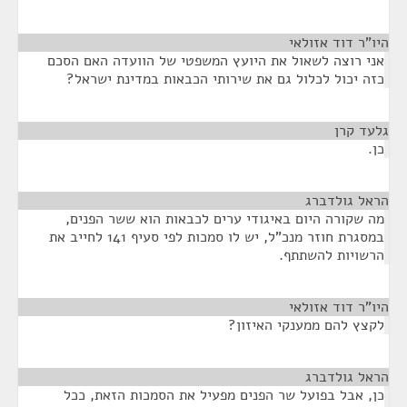
היו"ר דוד אזולאי
¶
אני רוצה לשאול את היועץ המשפטי של הוועדה האם הסכם
כזה יכול לכלול גם את שירותי הכבאות במדינת ישראל?
גלעד קרן
¶
כן.
הראל גולדברג
¶
מה שקורה היום באיגודי ערים לכבאות הוא ששר הפנים,
במסגרת חוזר מנכ"ל, יש לו סמכות לפי סעיף 141 לחייב את
הרשויות להשתתף.
היו"ר דוד אזולאי
¶
לקצץ להם ממענקי האיזון?
הראל גולדברג
¶
כן, אבל בפועל שר הפנים מפעיל את הסמכות הזאת, ככל