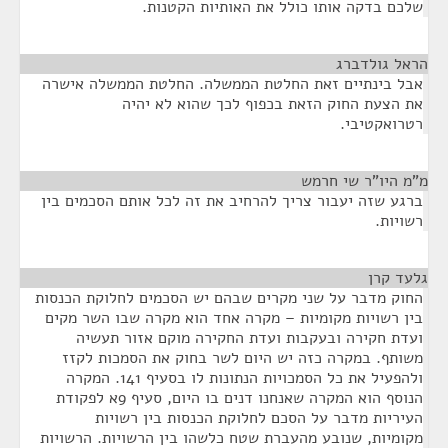
שלכם בדקה אותו כולל את האותיות הקטנות.
הראל גולדברג
¶
אבל בינתיים זאת החלטת הממשלה. החלטת הממשלה אישרה
את הצעת החוק הזאת בכפוף לכך שהוא לא יהיה
רטרואקטיבי.
מ"מ היו"ר שי חרמש
¶
ברגע שזה יעבור צריך להרחיב את זה לכל אותם הסכמים בין
רשויות.
גלעד קרן
¶
החוק מדבר על שני מקרים שבהם יש הסכמים לחלוקת הכנסות
בין רשויות מקומיות – מקרה אחד הוא מקרה שבו השר מקים
ועדת חקירה ובעקבות ועדת החקירה מוקם אזור תעשיה
משותף. במקרה כזה יש היום לשר בחוק את הסמכות לקזז
ולהפעיל את כל הסמכויות הנתונות לו בסעיף 141. המקרה
הנוסף הוא המקרה שאנחנו דנים בו היום, סעיף 9א לפקודת
העיריות מדבר על הסכם לחלוקת הכנסות בין רשויות
מקומיות, שנובע מהעברת שטח כלשהו בין הרשויות. הרשויות