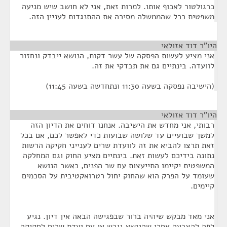
כרגולטור לאכוף אותו. למרות זאת, אני לא חושב שיש מניעה
משפטית ככל שהממשלה מסירה את ההתנגדות לעניין הזה.
היו"ר דוד אזולאי
¶
אני מציע לעשות הפסקה של עשר דקות, הנושא ייבדק ונחזור
לוועדה. בינתיים גם את תבדקי את זה.
(הישיבה נפסקה בשעה 11:30 ונתחדשה בשעה 11:45)
היו"ר דוד אזולאי
¶
רבותי, אני מחדש את הישיבה. אנחנו דוחים את הדיון הזה
למשך שבועיים עד שלושה שבועות כדי לאפשר לכם, אם בכל
זאת תרצו להביא את זה לוועדת שרים לענייני חקיקה הרשות
נתונה בידיכם לעשות זאת. בינתיים מציע החוק וגם המחלקה
המשפטית יקיימו התייעצות עם שר הפנים, כאשר הנושא
שעומד על הפרק הוא שהחוק יחול רטרואקטיבית על הסכמים
קיימים.
אני מאד מבקש שיהיה ברור שבפגישה הבאה אין דיון. נגיע
לפה להצבעה אחרי שהנושא גובש או עם ועדת שרים לחקיקה