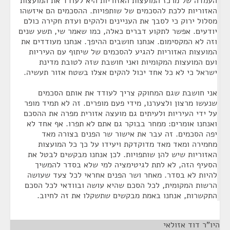
העמדה של מרכז המועצות האזוריות היא לעודד את המועצות
האזוריות ללכת להסכמים של שותפויות. ההסכמים הם איזשהו
מסלול ירוק כי לסבך את העניינים ולהקים ועדת חקירה כולם
יודעים. אפשר לתקוע דברים כאלה, כמו שאמר שי, תשע שנים
וזה לא המקסימום. אנחנו חושבים ההיפך. אנחנו מעודדים את
המועצות האזוריות להגיע להסכמים של שיתוף עם העיריות
ועם המועצות המקומיות ואני חושבת שזה לטובת מדינת
ישראל כי לא כל אחד יכול להקים אצלו בשטח אזור תעשיה.
אני חושבת שגם המחוקק צריך לעודד את אותם הסכמים
שנעשו מרצון ולצערנו, מידי פעם מופרים. זה לא תמיד מופר
על ידי העיריות ולעיתים גם מועצה אזורית מפרה את ההסכם
ואנחנו אומרים: ממחר בבוקר גם אתם לא תפרו. אף אחד לא
יפה הסכמים. זה עבר את אישור שר הפנים בצורה מאד
מחמירה ומאד מאד מדוקדקת ויעידו על כך כל המועצות
האזוריות שיש להן שותפויות. לכן אנחנו מבקשים לבטל את
הסעיף הזה, לא לתת לגיטימציה למי שלא בסדר להמשיך
להיות לא בסדר. מאחר ושר הפנים אחראי לכל צעד שעושה
הרשות המקומית, לכל הסכם שהיא עושה ובוודאי לכל הסכם
התקשרות, אנחנו באמת מבקשים שתשקלו את זה לחיוב.
היו"ר דוד אזולאי
¶