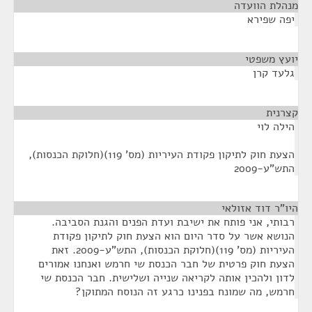
מנהלת הוועדה
¶
יפה שפירא
יועץ משפטי
¶
גלעד קרן
קצרנית
¶
הילה לוי
הצעת חוק לתיקון פקודת העיריות (מס' 119)(חלוקת הכנסות),
התש"ע-2009
היו"ר דוד אזולאי
¶
רבותי, אני פותח את ישיבת ועדת הפנים והגנת הסביבה.
הנושא אשר על סדר היום הוא הצעת חוק לתיקון פקודת
העיריות (מס' 119)(חלוקת הכנסות), התש"ע-2009. זאת
הצעת חוק פרטית של חבר הכנסת שי חרמש ואנחנו אמורים
לדון ולהכין אותה לקריאה שנייה ושלישית. חבר הכנסת שי
חרמש, מה שמונח בפנינו כרגע זה הנוסח המתוקן?