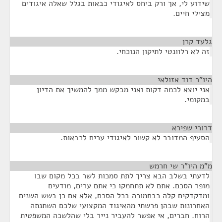
שידוע לי, אך ורק ביחס לאיגודי כבאות בגלל שאלה איגודים
מצילי חיים.
גלעד קרן
¶
זה לא רלוונטי לתיקון הנוכחי.
היו"ר דוד אזולאי
¶
אני יוצא לכמה דקות ואני מבקש ממך להמשיך את הדיון
במקומי.
דרורי שפירא
¶
הסעיף המדובר לא קשור לאיגודי ערים לכבאות.
מ"מ היו"ר שי חרמש
¶
לדעתי בשלב הבא צריך לתת סמכות לשר בכל מקום שבו
מופר הסכם. אתם לא תתחמקו כי אתם ערים, מודעים
ומדקדקים קלה כבחמורה בכל הסכם, אלא אם כן בשש השנים
האחרונות שבהן פרשתי מהאיגוד המקצועי שלכם השתנתה
הרוח. חברים, אי אפשר להעביר נייר בלי שהלשכה המשפטית