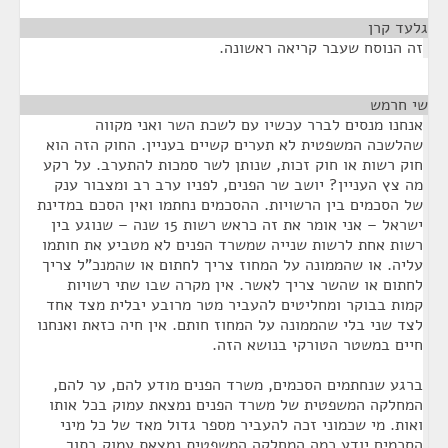
גלעד קרן
¶
זה הנוסח שעבר קריאה ראשונה.
שי חרמש
¶
אנחנו מנסים לברר עכשיו עם לשכת השר ואני מקווה
שהלשכה המשפטית לא תערים קשיים בעניין. החוק הזה הוא
חוק רשות או חוק זכות, שנותן לשר סמכות להתערב. על רקע
מה צץ העניין? יושב שר הפנים, לפניו ערב רב ומצבור ענק
של הסכמים בין הרשויות. ההסכמים נחתמו ואין הסכם במדינת
ישראל – אני אומר את זה כראש רשות 15 שנה – שנוגע בין
רשות אחת לרשות שנייה שמשרד הפנים לא מטביע את חותמו
עליה. או שהממונה על המחוז צריך לחתום או שהמנכ"ל צריך
לחתום או שהשר צריך לאשר. אין מקרה שבו שתי רשויות
קמות בבוקר ומחליטים להעביר מטר מרובע יבלית מצד אחד
לצד שני בלי שהממונה על המחוז חותם. אין חיה כזאת ואנחנו
חיים במשטר הטורקי בנושא הזה.
ברגע שנחתמים הסכמים, משרד הפנים מודע להם, ער להם,
המחלקה המשפטית של משרד הפנים נמצאת עמוק בכל אותו
ואות. מי שכמוני זכה להעביר מספר גדול מאד של כל מיני
הסכמים יודע כמה המחלקה המשפטית נמצאת עמוק בתוך