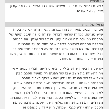
שי חרמש
¶
לשלוח ראשי ערים לבתי משפט אחד נגד השני. זה לא ייקח 9
שנים, זה ייקח 12.
הראל גולדברג
¶
אם שר הפנים מסיר את ההתנגדות לעניין הזה אני לא בטוח
שיש מניעה, למרות שראוי לבדוק את זה כי זה קיבל תוקף של
החלטת ממשלה וזה מצריך עיון. לגופו של עניין, אם הכנסת
מקבלת החלטה שבאמת רוצים שזה יחול גם על הסכמים
קודמים, אני לא חושב שיש בזה מניעה מבחינה משפטית כי
בכל זאת מדובר בהסכם, כמו שאומר חבר הכנסת חרמש, ששר
הפנים אישר אותו כרגולטור.
יש עם זה בעיה שחשוב לי להביא לידיעת חברי הכנסת – אין
מה להשוות בין מצב שבו שר הפנים רק מאשר הסכם לבין
מצב שבו שר הפנים גם יודע שהוא צריך לאכוף הסכם.
ההבחנה פשוטה – אנחנו מבקשים משר הפנים להיות שופט.
שר הפנים מקבל חוזה, הוא צריך לאמוד את כוונת הצדדים,
לא תמיד כל סעיפי ההסכם ברורים ונהירים לכל ולכן, כאשר
שר הפנים צריך רק לאשר הסכם, הוא צריך לבחון את הסכמת
הצדדים ורמת הבחינה והרגולציה שלו קטנה בהרבה לעומת
הסכם שהוא יודע לגביו שמחר, הוא יידרש כשופט או