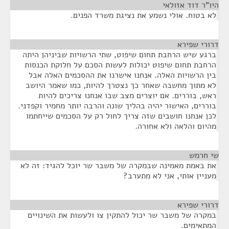
היו"ר דוד אזולאי
¶
לא בטוח. אולי נשמע את נציגת משרד הפנים.
דרורי שפירא
¶
ברגע שיש הרחבת תחום שיפוט, שתי הרשויות שביניהן היתה
הרחבת תחום שיפוט יכולות לעשות הסכם על חלוקת הכנסות
בין הרשויות האלה. אנחנו אישרנו את ההסכמים האלה אבל
לא מתוך מחשבה שאחר כך נצטרך להיות, כמו שאמר היושב
ראש, בוררים. אם יוצרים מצב שבו אנחנו צריכים להיות
בוררים, האישור יהיה בהליך שונה והרבה יותר מחמיר וקפדני.
לכן אנחנו חושבים שזה צריך לחול רק על הסכמים שייחתמו
מהיום והלאה ולא אחורה.
שי חרמש
¶
את באמת מאמינה שבמקרה של משבר שר יוכל להגיד: זה לא
מעניין אותי, אני לא מתערב?
דרורי שפירא
¶
במקרה של משבר שר יכול להתקין צו ולעשות את השינויים
המתאימים.