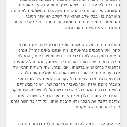
הדברים ולא עובר דבר שלא נשזף תחת עינה עד לאותיות
הקטנות. אין הסכם בין הרשויות שהלשכה המשפטית לא היתה
מעורבת בו, בכל שלב שהוא עד לשלב האישור הסופי
והחתימה. בזמני זה היה הממונה על המחוז ואני לא יודע מה
השתנה בשש השנים האחרונות.
ההסכמים הם כאלה שמשרד הפנים מודע להם. אין הסכמי
סתר, אין הסכמים פיראטיים. מה אנחנו באים לומר? אנחנו
רוצים בחוק הזה לתת בידי השר סמכות שברצותו, הוא לא
חייב, במקום שבו מופר הסכם בין רשויות, הוא יוכל להתערב
ולהפעיל כלים שיש ברשותו. אם, נניח, שתי רשויות חתמו על
אגד ערים כזה או אחר ורשות אחת לא ממלאת את חלקה.
כתוצאה מזה אגד ערים יכול לקרוס. רשאי השר לומר: אני
מעביר מענק איזון, אני מעביר רזרבת שר. יש לו מכשירים
כספיים ודרכם הוא יכול להגיד: רשות א' לא שילמה את חלקה
בהסכם לרשות ב' ולכן אני מעביר את הכסף לרשות שהיתה
צריכה לקבל את הכסף ולא קיבלה אותו. על ידי כך השר גורם
לכך שההסכם הזה מקוים.
אני אתן עוד דוגמה להבהרת הנושא ואולי הדוגמה הטובה