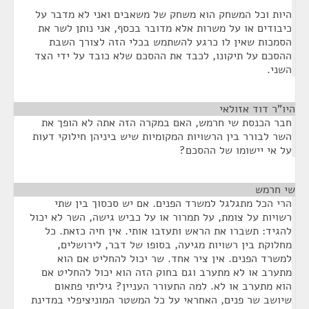
היות וכל המשחק הוא משחק של משאבים ואני לא מדבר על
כיבודים או על משרות אלא מדובר בכסף, אני נותן לשר את
הסמכות שאין לו כרגע להשתמש בכלי הזה לצורך השבת
ההסכם על תיקונו, לכבד את ההסכם שלא כובד על ידי הצד
השני.
היו"ר דוד אזולאי
¶
חבר הכנסת שי חרמש, האם במקרה הזה אתה לא הופך את
השר לבורר בין הרשויות המקומיות שיש ביניהן חילוקי דעות
על אי יישומו של ההסכם?
שי חרמש
¶
הרי הכל מתגלגל למשרד הפנים. אם יש סכסוך בין שתי
רשויות על צומת, על תמרור או על כביש גישה, השר לא יכול
להגיד: תשברו את הראש ותעזבו אותי. אין חיה כזאת. כל
מחלוקת בין רשויות מגיעה, בסופו של דבר, לירושלים,
למשרד הפנים. אין ציר אחד. שר יכול להחליט אם הוא
מתערב או לא מתערב וגם בחוק הזה הוא יכול להחליט אם
הוא מתערב או לא. למה התעורר העניין? גיליתי פתאום
שיושב שר פנים, האחראי על כל המשטר המוניציפלי במדינת