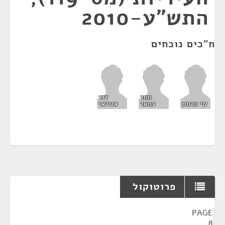
התש"ע-2010
ח"כים נוכחים
חמד
דוד
שי חרמש
עמאר
אזולאי
פרוטוקול
¶
PAGE
8