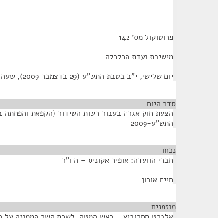
פרוטוקול מס' 142
מישיבת ועדת הכלכלה
יום שלישי, י"ב בטבת התש"ע (29 בדצמבר 2009), שעה 11:00
סדר היום
הצעת חוק אגרה בעבור רשות השידור (הקפאת והפחתה בא
התש"ע-2009
נכחו
¶
חברי הוועדה: אופיר אקוניס – היו"ר
חיים אורון
מוזמנים
¶
אלברט סחרוביץ – ראש המטה, לשכת השר הממונה על ר