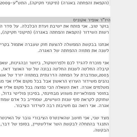
(הקפאת והפחתה באגרה) (תיקוני חקיקה), התש"ע-2009
היו”ר אופיר אקוניס
¶
בוקר טוב. אני פותח את ישיבת ועדת הכלכלה. על סדר ה
רשות השידור (הקפאת והפחתה באגרה) (תיקוני חקיקה), התש
אנחנו בבקשת הממשלה להצעת חוק שעברה אתמול בקרי
לשנה את מתווה ההפחתה של האגרה.
אני מוכרח להגיד לכם ולפרוטוקול, ביושר ובהגינות, ש
קיבלה החלטה לשנות החלטה נבונה של שר האוצר דאז, מר
2003,שמדברת על הפחתה הדרגתית במתווה יורד של אג
נהנים משידור הערוץ הראשון אבל בכל מקום אליו אני מג
משלמים אגרה. זאת השאלה הכי נפוצה בכל מקום אליו אני
בחוסר פופולאריות משווע מבחינתי, בסיכון פוליטי גדול,
שחוקק לקראת סוף שנות השישים, שמחייב כל אדם שמחז
אגרה. אני רואה גם חשיבות רבה לשידור הציבור.
מצד שני, אני חושב שהאינטרס הציבורי גובר על האינט
התנגד בהתחלה לבקשת השר אדלשטיין, בסופו של דבר, בא
הבקשה.