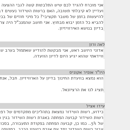
אני מוכרח להגיד לכם שיש התלבטות קשה לגבי ההצעה ה
ועדיין לא קיבלתי תשובה, האם ברשות השידור נעשים דב
להיעשות בזמן של משבר תקציבי? כל מיני חוזים של בכירי
להביא כל הזמן יבוא מבחוץ. אני חושב שהמנכ"ל היה צרי
בדיון בנושא האירוויזיון.
לאה ורון
¶
אדוני היושב ראש, אני מבקשת להודיע שאתמול בערב שו
ווידאתי שהוא יגיע היום לדיון הוועדה.
היו”ר אופיר אקוניס
¶
הוא נמצא בוועדת החינוך בדיון על הארוויזיון. חבל, אנחנ
תציג לנו את הרציונאל.
עידו אציל
¶
כידוע, רשות השידור נמצאת בתהליכים מתקדמים של רפו
רשות השידור קבועה הפחתה באגרת רשות השידור בגין ה
של 5%.. כמו כן, קבועה הפחתה בפקודת התעבורה, בס