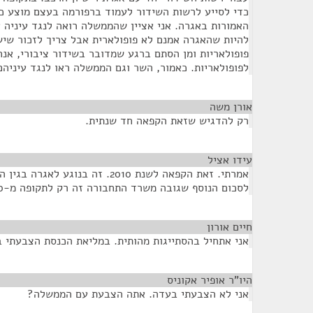
כדי לסייע לרשות השידור לעמוד ברפורמה בעצם מוצע כ
האמורות באגרה. אני אציין שהממשלה רואה לנגד עיניה א
להיות שהאגרה אמנם לא פופולארית אבל צריך לזכור שיש
פופולאריות ומן הסתם ברגע שמדובר בשידור ציבורי, אנחנ
לפופולאריות. כאמור, השר וגם הממשלה ראו לנגד עיניה
אורן משה
¶
רק להדגיש שזאת הקפאה חד שנתית.
עידו אציל
¶
אמרתי. זאת הקפאה לשנת 2010. זה בנוג
לסכום הנוסף שגובה משרד התחבורה זה רק לתקופה מ-1.4.2010 עד 31.3.2011.
חיים אורון
¶
אני אתחיל בהסתייגות מהותית. במליאת הכנסת הצבעתי 
היו”ר אופיר אקוניס
¶
אני לא הצבעתי בעדה. אתה הצבעת עם הממשלה?