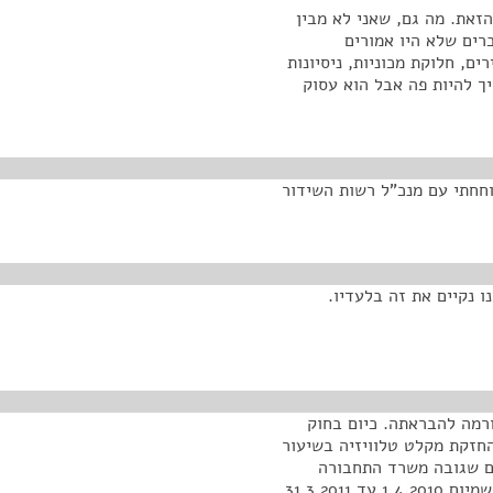
זאת. מה גם, שאני לא מבין
רים שלא היו אמורים
ם, חלוקת מכוניות, ניסיונות
ך להיות פה אבל הוא עסוק
חחתי עם מנכ"ל רשות השידור
ו נקיים את זה בלעדיו.
רמה להבראתה. כיום בחוק
חזקת מקלט טלוויזיה בשיעור
כום שגובה משרד התחבורה
עבור רשות השידור יחד עם אגרת רישיון הרכב. בתקופה שמיום 1.4.2010 עד 31.3.2011