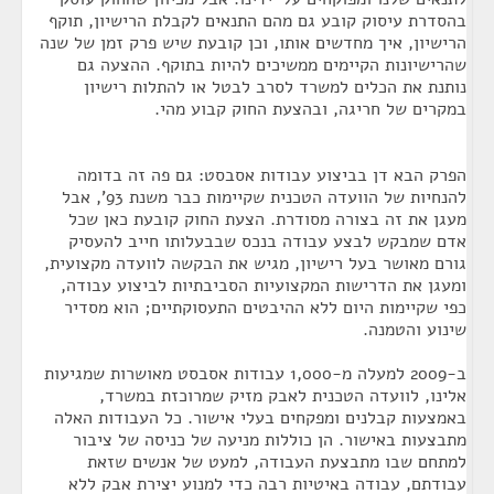
בהסדרת עיסוק קובע גם מהם התנאים לקבלת הרישיון, תוקף
הרישיון, איך מחדשים אותו, וכן קובעת שיש פרק זמן של שנה
שהרישיונות הקיימים ממשיכים להיות בתוקף. ההצעה גם
נותנת את הכלים למשרד לסרב לבטל או להתלות רישיון
במקרים של חריגה, ובהצעת החוק קבוע מהי.
הפרק הבא דן בביצוע עבודות אסבסט: גם פה זה בדומה
להנחיות של הוועדה הטכנית שקיימות כבר משנת 93', אבל
מעגן את זה בצורה מסודרת. הצעת החוק קובעת כאן שכל
אדם שמבקש לבצע עבודה בנכס שבבעלותו חייב להעסיק
גורם מאושר בעל רישיון, מגיש את הבקשה לוועדה מקצועית,
ומעגן את הדרישות המקצועיות הסביבתיות לביצוע עבודה,
כפי שקיימות היום ללא ההיבטים התעסוקתיים; הוא מסדיר
שינוע והטמנה.
ב-2009 למעלה מ-1,000 עבודות אסבסט מאושרות שמגיעות
אלינו, לוועדה הטכנית לאבק מזיק שמרוכזת במשרד,
באמצעות קבלנים ומפקחים בעלי אישור. כל העבודות האלה
מתבצעות באישור. הן כוללות מניעה של כניסה של ציבור
למתחם שבו מתבצעת העבודה, למעט של אנשים שזאת
עבודתם, עבודה באיטיות רבה כדי למנוע יצירת אבק ללא