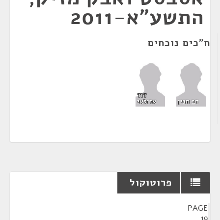
התשע"א-2011
ח"כים נוכחים
דוד
דב חנין
אזולאי
פרוטוקול
¶
PAGE
19