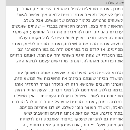
משה שלם
¶
כמובן. אנחנו מתחילים לטפל בשטחים הציבוריים, ואחר כך
כפוף לשיקולי תקציב אנחנו רוצים לראות איך אפשר לגשת
לשטחים פרטיים, כלומר לבתים של אנשים. אבל בשלב
הראשון: חוף בצת, דרכים חקלאיות בכברי – שטחים שאנשים
עוברים בהם יום-יום ולא מבינים את גודל התופעה; 40 מקרי
מוות זה משהו חריג באופן פרופורציונלי לכל מקום בעולם
כמעט. אנחנו הבנו את החשיבות, ואנחנו מוכנים לסייע, ואנחנו
מסייעים. אז קודם כול בפרויקט הזה גם בפן התקציבי וגם
בפן המכרזי יש צוות היגוי משותף יחד עם תמר, ואנחנו מלווים
את הפרויקט מהתחלה, ואנחנו מקדישים עצמנו לנושא הזה.
הזרוע השנייה היא הצעת החוק שעשינו אותה במשותף עם
המשרד מכיוון שאנחנו מבינים את החשיבות של הנושא הזה,
ואנחנו חושבים שהנושא הזה לא מוסדר וצריך להסדיר אותו
ברמה כוללת. התייחסנו לכל מיני דברים. הצעת החוק הזאת
מתייחסת גם לאופן הטיפול בפעילות העתידית – איך מטפלים
במבנה. כמובן, אנחנו מבינים שיש עלויות כבדות לכל הדברים
האלה, ומשרד האוצר מוכן לשלם. יש לנו אחריות מסוימת
בתור מדינה, אבל עם זאת אנחנו יודעים וחושבים שיש
אחריות גם לחברות שעסקו בייצור האסבסט וגם לרשויות
מקומיות, שעל-פי חוק, אם המפגעים קיימים בתחומן, הן