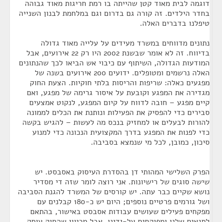
דוגמה לבית מאוד קטן שהייתה בו רמת חריגות מאוד גבוהה
בחדר הילדים. זה קורה גם בדרום וגם במלחמת לבנון השנייה
טיפלנו בדברים האלה.
נתונים מדווחים במשרד מעידים על עלייה מאוד גדולה
בדיווח. זה לא אומר שבשנת 2002 היו רק 22 אירועים, אבל
המודעות הגדולה, השיתוף עם כיבוי אש הביאו לכך שהנתונים
האלה נרשמים ומטופלים. ידועים 200 אירועים בשנה של
מפגעים כאלה: שריפות והריסות בלתי חוקיות. הצעת החוק
מגדירה את המפגע וקובעת על איסור גרימה של מפגע, ואם
קיים מפגע – חובה לדווח על קיום המפגע, לנקוט אמצעים
סבירים כדי להפסיק את הפעילות ונותנת את הכלים לממונה
להורות לבעלים או למחזיק בנכס מה לעשות – להגיש בקשה
כדי לפנות את המפגע בדרך המקצועית הנכונה כדי למנוע
סיכון, כמובן, לכל מי שנמצא בסביבה.
הפרק השלישי המהותי דן בהסדרת העיסוק באסבסט. יש
שישה סוגים של רישיונות. אני רוצה לומר שזה די מסדיר
נושא שקיים כבר עתה. יש קורסים של המשרד להגנת הסביבה
ושל גורמים פרטיים נוספים; היום יש כ-180 קבלנים עם
מפקחים פעילים שעושים עבודות אסבסט באישור, בהתאם
לתנאים שלנו ומפוקחים על-ידינו. אבל מכיוון שהחוק עוסק