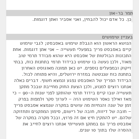
תמר בר-און
¶
כן. כל אדם יכול להבחין, ואני אסביר ואתן דוגמות.
בעניין שימושים
¶
הנושא הראשון הוא הגבלת שימוש באסבסט; לגבי שימוש
קיים באסבסט פריך במפעלי תעשייה – אני אתן דוגמות. אחת
התכונות הבולטות של אסבסט היא שהוא מבודד תרמי טוב
מאוד, ולכן נעשה בו שימוש כבידוד תרמי בתחנות כוח, בבתי
זיקוק ובמפעלים נוספים. יש כאן תמונה מאוגוסט האחרון
בתחנת כוח שננטשה במזרח ירושלים, והיא פתוחה לכול.
הבידוד הפריך של האסבסט נפגע ונמצא חשוף. דברים כאלה
אנחנו רוצים למנוע, ולכן הצעת החוק מחייבת שבכל מתקן
תעשייה שבו קיים בידוד תרמי שהותקן לפני שנות ה-90 – כי
מאז ואילך נאסר השימוש הזה – לערוך סקר ולמפות בפרק
זמן של שנה והנחיות מה עושים במקרה שנמצא אסבסט פריך
– חובה של דיווח, חובה של רישום, סימון המתקנים ותחזוקה
שלהם. יש להתקין חיץ אם זה פרוץ, ובכל מקרה במקרה של
אסבסט פריך גם במתקן תעשייתי אנחנו רוצים לחייב את
ההסרה שלו בתוך 10 שנים.