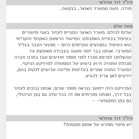
היו"ר דוד אזולאי
¶
תודה. משה ממשרד האוצר, בבקשה.
משה שלם
¶
שלום לכולם. משרד האוצר התגייס לעזור בשני מישורים
בטיפול בבעיית האסבסט: המישור הראשון האקוטי והקריטי
הוא הטיפול במפגעים שקיימים היום – מפגעי העבר בגליל
המערבי. אנחנו כבר יותר משנה בעבודה מאומצת עד
שהצלחנו לפרסם מכרז לפני מספר חודשים שבו בחרנו חברה
מנהלת שתהיה זרוע ביצוע של הממשלה לפרויקט הניקוי.
המשרד התווה אתרים בעדיפות עליונה שרוצים לנקות בהם,
יודעים לאן צריך להגיע.
הפרויקט הזה יימשך כנראה מספר שנים; אנחנו נכונים לעזור
בכל דרך, ואנחנו מוכיחים את זה בכל שלב גם בפן הניהולי,
גם בפן המקצועי- -
היו"ר דוד אזולאי
¶
יש מיפוי מפורט של אותם מקומות?