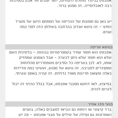
אסבסט בניגוד מוחלט להנחיות, יוצר עננים של אבק בסמיכות
רבה לאוכלוסייה. זה מפגע ברור.
יש כאן גם תמונות של ההריסה של המתחם הישן של משרד
החוץ – זה נושא שנדון בהרחבה בשולחן הזה לפני כמה
שנים.
בנושא שריפה
¶
אסבסט הוא חומר עמיד בטמפרטורות גבוהות – בלטינית השם
שלא הוא חומר שלא ניתן לבערה - אבל הצמנט שמחזיק
אותו, לא. לכן בשריפה כל הסיבים משתחררים מהלוחות
ומתפזרים לסביבה. זה נושא של מפגע, ועשינו כמה מדידות
כאלה ומצאנו חריגות מאוד גדולות. זה קורה באופן שגרתי.
בפיצוץ, לאו דווקא ממבני אסבסט, אבל בגלל ההדף זה יכול
לגרום להרס.
פגעי מזג אוויר
¶
ברד קיצוני או רוחות גם הביאו למצבים כאלה; בשנים
האחרונות גם נפילה של טילים על מבני אסבסט – פה יש