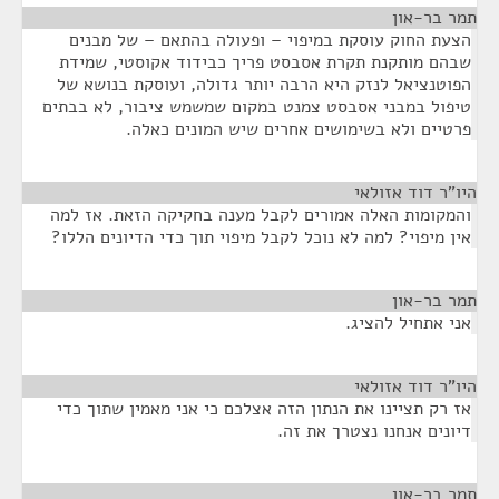
תמר בר-און
¶
הצעת החוק עוסקת במיפוי – ופעולה בהתאם – של מבנים
שבהם מותקנת תקרת אסבסט פריך כבידוד אקוסטי, שמידת
הפוטנציאל לנזק היא הרבה יותר גדולה, ועוסקת בנושא של
טיפול במבני אסבסט צמנט במקום שמשמש ציבור, לא בבתים
פרטיים ולא בשימושים אחרים שיש המונים כאלה.
היו"ר דוד אזולאי
¶
והמקומות האלה אמורים לקבל מענה בחקיקה הזאת. אז למה
אין מיפוי? למה לא נוכל לקבל מיפוי תוך כדי הדיונים הללו?
תמר בר-און
¶
אני אתחיל להציג.
היו"ר דוד אזולאי
¶
אז רק תציינו את הנתון הזה אצלכם כי אני מאמין שתוך כדי
דיונים אנחנו נצטרך את זה.
תמר בר-און
¶