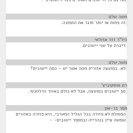
משה שלם
¶
זה פחות או יותר סוגר את התמונה.
היו"ר דוד אזולאי
¶
דיברת על שני יישובים.
משה שלם
¶
לא. במועצה אזורית מטה אשר יש – כמה יישובים?
רון מוסקוביץ'
¶
30 יישובים במועצה, אבל לא כולם באזור הרלוונטי.
תמר בר-און
¶
הפסולת לא פזורה בכל הגליל המערבי, היא פזורה באזורים
שמשה ציין בנהרייה ובמספר יישובים- -