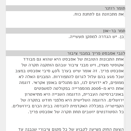
תומר רוזנר
¶
את מתכוונת גם לתחנת כוח.
תמר בר-און
¶
כן. יש הגדרה למתקן תעשייה.
לגבי אסבסט פריך במבני ציבור
¶
אחת התכונות הטובות של אסבסט היא שהוא גם מבודד
אקוסטי מצוין, ויש מבני ציבור שבהם הותקנה תקרה של
אסבסט פריך. זה אומר שיש בערך 40% סיבי אסבסט במצב
שכל מגע בהם עלול לגרום להתפוררות. המבנים האלה לא
ממופים, לא ידועים לנו, הם מתגלים באופן אקראי. דוגמה
אחת היא מ-2006 מהספרייה בפקולטה למשפטים
באוניברסיטה העברית, הדוגמה השנייה היא מתיאטרון
ירושלים. הדוגמה השלישית היא מלפני חודש בתקרה של
הקפיטריה במכללה האקדמית להנדסה בבית הכרם בירושלים.
כל הסטודנטים יושבים תחת תקרה של אסבסט פריך.
הצעת החוק מציעה לקבוע של כל מקום ציבורי שנבנה עד