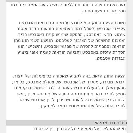
זאת מצגת קצרה בכותרות כלליות שמציגה את המצב כיום וגם
מהי מטרת הצעת החוק.
מטרת הצעת החוק היא למנוע מפגעים סביבתיים הנגרמים
על-ידי אסבסט ולטפל בהם באמצעות הוראות בדבר איסור
שימוש חדש באסבסט, הפסקת שימוש קיים באסבסט פריך
וצמצום החשיפה של הציבור לאסבסט. הנושא השני הוא מתן
הוראות וסמכויות להסרה של מפגעי אסבסט, והשלישי הוא
הסדרת עיסוק באסבסט וקביעת הוראות לעניין אופי ביצוע
עבודות אסבסט.
הצעת החוק הזאת באה לקבוע שאסורה כל פעילות של ייצור,
ייבוא, מכירה, מסירה של אסבסט ושל פסולת אסבסט, כלומר,
מכאן ואילך כל פעילות חדשה אסורה. לגבי שימושים קיימים
מוצע לחייב בהוראות תחזוקה הסרה של אסבסט פריך, ויש
הבחנה בין שימושים של אסבסט פריך לבין אסבסט צמנט.
לחייב הסרה של אסבסט צמנט במצב לא תקין.
היו"ר דוד אזולאי
¶
מי שהוא לא בעל מקצוע יכול להבחין בין שניהם?