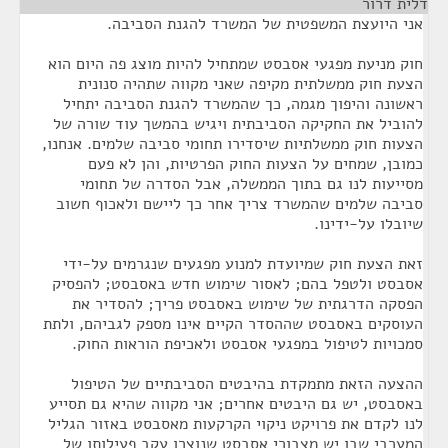
דלית דרור
¶
אני היועצת המשפטית של המשרד להגנת הסביבה.
חוק מניעת מפגעי אסבסט שמתחיל להיות מוצג פה היום הוא
הצעת חוק ממשלתית מקיפה שאני מקווה שתהיה סנונית
ראשונה והיפוך מגמה, כך שהמשרד להגנת הסביבה יתחיל
להוביל את החקיקה הסביבתית ויגיש בהמשך עוד שורה של
הצעות חוק ממשלתיות שיסדירו תחומי סביבה שלמים. אנחנו,
כמובן, שמחים על הצעות החוק הפרטיות, והן לא פעם
מסייעות לנו גם בתוך הממשלה, אבל הסדרה של תחומי
סביבה שלמים שהמשרד צריך אחר כך ליישם ולאכוף חשוב
שיובלו על-ידינו.
זאת הצעת חוק שמיועדת למנוע מפגעים שנגרמים על-ידי
אסבסט ולטפל בהם; לאסור שימוש חדש באסבסט; להפסיק
הפסקה הדרגתית של שימוש באסבסט פריך; להסדיר את
העוסקים באסבסט שההסדר הקיים אינו מספק לגביהם, ולתת
סמכויות לטיפול במפגעי אסבסט ולאכיפת הוראות החוק.
ההצעה הזאת מתמקדת בהיבטים הסביבתיים של הטיפול
באסבסט, יש גם היבטים אחרים; אני מקווה שהיא גם תסייע
לנו לקדם את פרויקט ניקוי הקרקעות מאסבסט באזור הגליל
המערבי שבו יש מצבורי אסבסט שנוצרו עקב פעילותו של