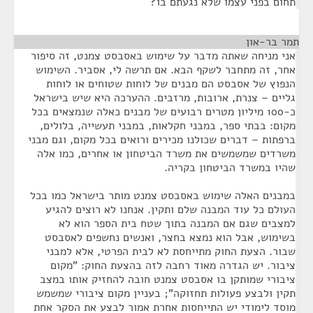
תחום בפני עצמו שלא נגעתם בו?
תמר בר-און
¶
אני מניחה שאתה מדבר על שימוש באסבסט צמנט, זה סיפור
אחר, זה מתחבר לשקף הבא. אם תרשה לי, אסביר. השימוש
הנפוץ של אסבסט הם מבנים של לוחות שטוחים או לוחות
גליים – צנרת, ארובות, מרזבים. ההערכה היא שיש בישראל
כ-100 מיליון מטרים רבועים של מבנים כאלה שנמצאים בכל
מקום: בבתי ספר, במבני חקלאות, במבני תעשייה, בלולים,
ברפתות – דברים שכולנו מכירים ורואים בכל מקום, וגם מבני
משרדים שמשמשים את משרד הביטחון או אחרים, כמו אלה
שהיו במשרד הביטחון בקריה.
במבנים האלה שימוש באסבסט צמנט מותר בישראל כמו בכל
העולם כל עוד המבנה שלם ותקין. אנחנו לא רוצים להגיע
למצבים שגם אם המבנה בתוך שטח בית הספר הוא לא
בשימוש, אבל הוא נמצא בחצר, ואנשים נחשפים לאסבסט
שבור. הצעת החוק מתייחסת לא לבית הפרטי, אלא למבני
ציבור. יש הגדרה מאוד רחבה לזה בהצעת החוק: "מקום
ציבורי שמותקן בו אסבסט צמנט חובה להחזיק אותו במצב
תקין ולבצע פעולות תחזוקה"; בעניין מקום ציבורי שמשמש
מוסד לימודי יש התייחסות אחרת אמור לבצע את הסקר אחת