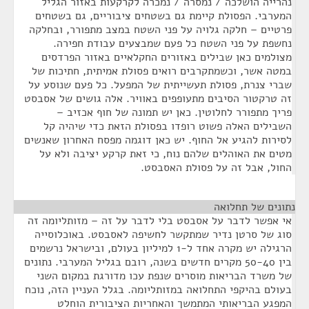
נהרייה הושלכה / נמסרה / נמכרה לקרקעות באזור הגליל
המערבי. הפסולת קיימת גם בשטחים ציבוריים, גם בשטחים
פרטיים – חלקה גלויה על פני השטח במצב מתפורר, ובחלקה
נחשפת על פני השטח כל פעם שמבצעים עבודת חפירה.
מצולמים כאן שבילים באזורים החקלאיים באזור הפרדסים
במטה אשר, וכשמתקרבים רואים פסולת אמיתית, חתיכות של
שברי צנרת, פסולת תעשייתית של המפעל. כל פעם שנוסע על
זה טרקטור הסיבים מתעופפים באוויר. אלה גושים של אסבסט
פריך מתפורר לחלוטין. כאן יש תמונה של חוף אכזיב –
השבילים האלה פשוט רופדו בפסולת הזאת כדי שיהיה קל
לסירות להגיע אל החוף. יש כאן דוגמה מפסח האחרון שאנשים
מטים את האוהלים שלהם נוח, כי זאת קרקע יציבה ולא על
החול, אבל זה על פסולת האסבסט.
נתונים של תחלואה
¶
אי אפשר לדבר על אסבסט בלי לדבר על זה – מזותליומה זה
סוג של סרטן נדיר שמתקשר לחשיפה לאסבסט. באוכלוסייה
הרגילה יש מקרה אחד ל-1 למיליון בעולם, ובישראל נרשמים
בין 50-40 מקרים חדשים בשנה, רובם בגליל המערבי. נתונים
של משרד הבריאות מוסרים שנפת עכו מדורגת במקום השני
בעולם בהיקפי התחלואה במזותליומה. בגלל העניין הזה, נוכח
המפגע הבריאותי המתמשך והאחריות הציבורית הוחלט