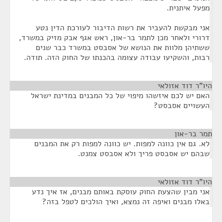
מפעל איתנית.
אני מבקשת להעביר את רשות הדיבור לעורכת הדין נטע
דרורי ולאחר מכן לתמר בר-און, ראש אגף אבק מזיק במשרד,
ששתיהן מלוות את הנושא של אסבסט במשרד כבר שנים
רבות, והשקיעו עבודה עצומה בהכנתו של החוק הזה. תודה.
היו"ר דוד אזולאי
¶
האם יש לכם איזשהו מיפוי של כל המבנים במדינת ישראל
העשויים אסבסט?
תמר בר-און
¶
לא. גם אין כוונה למפות. יש כוונה למפות רק את המבנים
שבהם יש אסבסט פריך ולא אסבסט צמנט.
היו"ר דוד אזולאי
¶
אני מבין שהצעת החוק עוסקת באותם מבנים, אז איך נדע
באלו מבנים ואיפה זה נמצא, ואיך הולכים לטפל בזה?