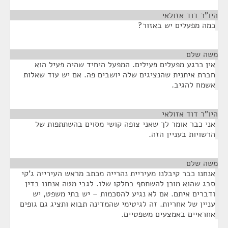
היו"ר דוד אזולאי
¶
כמה מפעלים יש באזור?
משה שלם
¶
אין כרגע מפעלים פעילים. המפעל היחיד שהיה פעיל הוא
חברת איתנית שהנציגים שלה יושבים פה. אם יש עוד שאלות
אשמח להגיב.
היו"ר דוד אזולאי
¶
אני כבר אומר לך שאני צופה קושי מסוים בהשתתפות של
הרשויות בעניין הזה.
משה שלם
¶
אנחנו כבר קיבלנו מעיריית נהרייה מכתב מראש העירייה ג'קי
סבג שהוא מוכן להשתתף בחלקו שלו. לגבי מטה אנחנו בדין
ודברים איתם. אם לא נגיע להסכמות – יש בתי משפט, יש
עניין של אחריות. זה לגיטימי שהמדינה תבוא ותציג גם גופים
אחראיים באמצעים משפטיים.