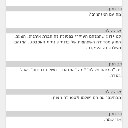
דב חנין
¶
מה עם המזהמים?
משה שלם
¶
לנו ידוע שהמזהם העיקרי בפסולת זה חברת איתנית. הצעת
החוק מסדירה השתתפות של פרויקט ניקוי האסבסט. המזהם –
משלם. זה העיקרון.
דב חנין
¶
זה "המזהם משלם"? זה "המזהם – משלם בהנחה". אבל
בסדר.
משה שלם
¶
מבחינתי אם הם ישלמו 100% זה מצוין.
דב חנין
¶
אני שמח.