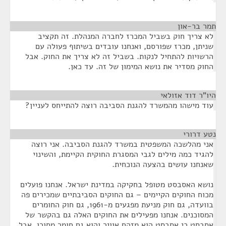
תמר בר-און
¶
לא צריך חוק בשביל המכרז לחברה המנהלת. זה תקציב
שניתן, מכרז שפורסם, ואנחנו עובדים בשיתוף פעולה עם
הרשויות להתחיל לנקות. בשביל זה לא צריך את החוק. אבל
החוק מסדיר את נושא המימון של זה. עד כאן.
היו"ר דוד אזולאי
¶
עוד מישהו מהמשרד להגנת הסביבה רוצה להתייחס לעניין?
נטע דרורי
¶
אני מהלשכה המשפטית במשרד להגנת הסביבה. אני רוצה
להגיד כמה מילים לגבי המסגרת החוקית הקיימת, והשינוי
שאנחנו עושים בהצעה הנוכחית.
נושא האסבסט מטופל בחקיקה במדינת ישראל. אנחנו פועלים
מכוח החוקים הקיימים – גם החוקים הסביבתיים שמכירים פה
בוועדה, גם חוק מניעת מפגעים מ-1961, גם חוק החומרים
המסוכנים. אנחנו מפעילים את החוקים האלה גם בהקשר של
אסבסט כי אסבסט הוא מזהם אוויר והוא גם חומר מסוכן. אבל