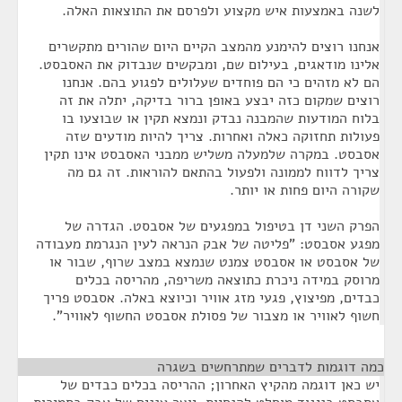
לשנה באמצעות איש מקצוע ולפרסם את התוצאות האלה.
אנחנו רוצים להימנע מהמצב הקיים היום שהורים מתקשרים
אלינו מודאגים, בעילום שם, ומבקשים שנבדוק את האסבסט.
הם לא מזהים כי הם פוחדים שעלולים לפגוע בהם. אנחנו
רוצים שמקום כזה יבצע באופן ברור בדיקה, יתלה את זה
בלוח המודעות שהמבנה נבדק ונמצא תקין או שבוצעו בו
פעולות תחזוקה כאלה ואחרות. צריך להיות מודעים שזה
אסבסט. במקרה שלמעלה משליש ממבני האסבסט אינו תקין
צריך לדווח לממונה ולפעול בהתאם להוראות. זה גם מה
שקורה היום פחות או יותר.
הפרק השני דן בטיפול במפגעים של אסבסט. הגדרה של
מפגע אסבסט: "פליטה של אבק הנראה לעין הנגרמת מעבודה
של אסבסט או אסבסט צמנט שנמצא במצב שרוף, שבור או
מרוסק במידה ניכרת כתוצאה משריפה, מהריסה בכלים
כבדים, מפיצוץ, פגעי מזג אוויר וכיוצא באלה. אסבסט פריך
חשוף לאוויר או מצבור של פסולת אסבסט החשוף לאוויר".
כמה דוגמות לדברים שמתרחשים בשגרה
¶
יש כאן דוגמה מהקיץ האחרון; ההריסה בכלים כבדים של