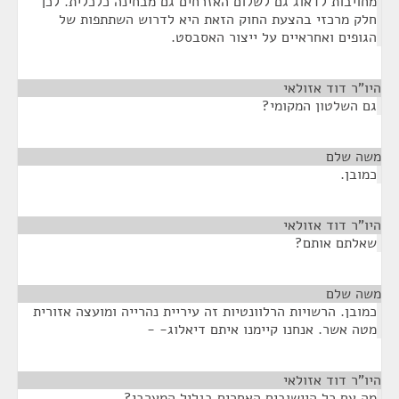
מחויבות לדאוג גם לשלום האזרחים גם מבחינה כלכלית. לכן
חלק מרכזי בהצעת החוק הזאת היא לדרוש השתתפות של
הגופים ואחראיים על ייצור האסבסט.
היו"ר דוד אזולאי
¶
גם השלטון המקומי?
משה שלם
¶
כמובן.
היו"ר דוד אזולאי
¶
שאלתם אותם?
משה שלם
¶
כמובן. הרשויות הרלוונטיות זה עיריית נהרייה ומועצה אזורית
מטה אשר. אנחנו קיימנו איתם דיאלוג- -
היו"ר דוד אזולאי
¶
מה עם כל היישובים האחרים בגליל המערבי?