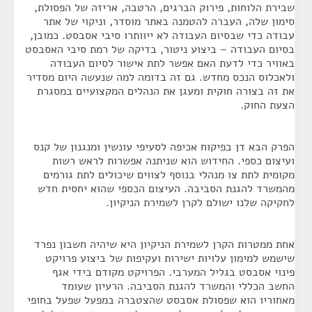
שבירת הלוחות, פירוק הברגים, הרטבה, אריזה של הפסולת,
סימון שלה, העברה להטמנה באתר מוסדר, וניקוי של אתר
עבודה כדי שבסיום העבודה לא ייוותרו סיבי אסבסט. כמובן,
בסיום העבודה – ביצוע ניטור, בדיקה של רמת סיבי האסבסט
באוויר כדי לדעת האם אפשר לתת אישור לסיום העבודה
ולאכלוס הנכס מחדש. גם זה בדומה למה שנעשה היום מסדיר
את זה בצורה חוקית ומעגן את הנהלים המקצועיים במסגרת
הצעת החוק.
הפרק הבא דן בפיקוח אכיפה לסעיפי עונשין ומנגנון של קנס
ועיצום כספי. החידוש הוא שניתנה אפשרות לראש רשות
מקומית לתת צו מנהלי בנוסף לצווים שיכולים לתת גורמים
מהמשרד להגנת הסביבה. העיצום הכספי שהוא יחסית חדש
לחקיקה שלנו ישולם לקרן לשמירת הניקיון.
אחת ממטרות הקרן לשמירת הניקיון היא שיהיה חשבון נפרד
שישמש למימון עלויות ישירות ועקיפות של ביצוע פרויקט
פינוי אסבסט בגליל המערבי. הפרויקט מקודם בידי אגף
החשב הכללי והמשרד להגנת הסביבה. הרעיון שעומד
מאחוריו הוא שפסולת אסבסט שהצטברה במפעל שפעל בחופי