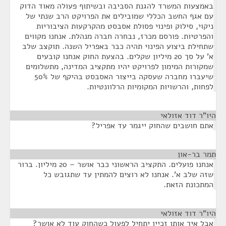
באמצעות המשרד להגנת הסביבה ובשיתוף פעולה מאוד הדוק
עם אגף החשב הכללי שמובילים את הפרויקט הרב שנתי של
ניקוי, סילוק ופינוי פסולת אסבסט מהקרקעות הציבוריות
והפרטיות. פורסם מכרז, נבחרה חברה מנהלת. אנחנו מקווים
שתחילת ביצוע הפינוי תהיה כבר באפריל השנה. תוקצב שלב
א' על סך 20 מיליון שקלים. בהצעת החוק אנחנו קובעים
שמקורות המימון לפרויקט יהיו מתקציב המדינה, מתשלומים
שיעברו מחברה שעסקה בייצור האסבסט בהיקף של 50%
לפחות, והרשויות המקומיות הרלוונטיות.
היו"ר דוד אזולאי
¶
אתם חושבים שהחוק ייגמר עד אפריל?
תמר בר-און
¶
אנחנו פועלים. התקציב הראשוני כבר אושר – 20 מיליון. ברור
שזה שלב א'. אנחנו לא רוצים להמתין עד שתגובש כל
המתכונת הזאת.
היו"ר דוד אזולאי
¶
אבל איך אותו זכיין יתחיל לפעול כשהחוק עוד לא אושר?