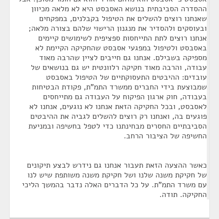
ההסדרה הסביבתית בנושא האסבסט היא לא מלאה מכיוון
שאנחנו רוצים להשלים את הטיפול בקבלנים, במפקחים
ובעוסקים ולהסדיר את מנגנון הרישוי שלהם בצורה מלאה;
אנחנו רוצים לתת התייחסות ספציפית לשימושים קיימים
באסבסט ולטיפול במפגעי אסבסט שהחקיקה הקיימת לא
מספיקה בשבילם. אנחנו גם חייבים לציין שהרבה מאוד
עבודה, והרבה מאוד חקיקה רלוונטית יש גם בנושאים של
עובדים: ההיבטים התעסוקתיים של הטיפול באסבסט
שמבוצעת בידי החברים ממשרד התמ"ת, פקודת הבטיחות
בעבודה, חוק ארגון הפיקוח על העבודה גם מתייחסים
לאסבסט, ובכל החקיקה הזאת אנחנו לא נוגעים, אנחנו לא
פוגעים בה, ואנחנו רק רוצים להשלים לגביה את ההיבטים
הסביבתיים החסרים מבחינתנו כדי לטפל בחשיפה ובמניעת
החשיפה של הציבור הרחב.
כאשר ההצעה הזאת תעבור אנחנו גם נידרש לבצע תיקונים
של חקיקת משנה שלנו ושל חקיקת משנה משותפת שיש לנו
עם משרד התמ"ת. על כל הדברים האלה נדבר בהמשך הליכי
החקיקה. תודה.