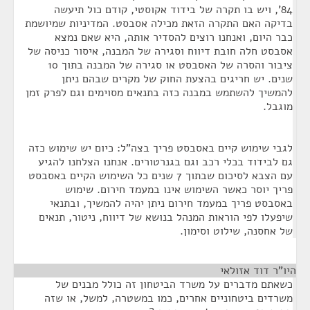
84', ויש בו תקרה של בידוד אקוסטי, קודם כול תיעשה
בדיקה האם התקרה הזאת מכילה אסבסט. המדיניות שמיושמת
כבר היום, ואנחנו רוצים להסדיר אותה, היא שאם נמצא
אסבסט חלה חובת דיווח וסגירה של המבנה, איסור כניסה של
ציבור והסרה של האסבסט או סגירה של המבנה בתוך 10
שנים. יש חריגים בהצעת החוק של מקרים שבהם ניתן
להמשיך להשתמש במבנה כזה בתנאים מסוימים וגם לפרק זמן
מוגבל.
לגבי שימוש קיים באסבסט פריך בצה"ל: כיום יש שימוש כזה
גם לבידוד בכלי רכב וגם בגנרטורים. אנחנו הצלחנו להגיע
עם הצבא לסיכום שבתוך 7 שנים כל השימוש הקיים באסבסט
פריך יוסר כאשר השימוש אינו במעמד חירום. שימוש
באסבסט פריך במעמד חירום ניתן יהיה להמשיך, ובתנאי
שיפעלו לפי הוראות המנהל בנושא של דיווח, ניטור, תנאים
של אחסנה, שילוט וסימון.
היו"ר דוד אזולאי
¶
כשאתם מדברים על משרד הביטחון זה כולל מבנים של
משרדים ביטחוניים אחרים, כמו במשטרה, למשל, או שזה