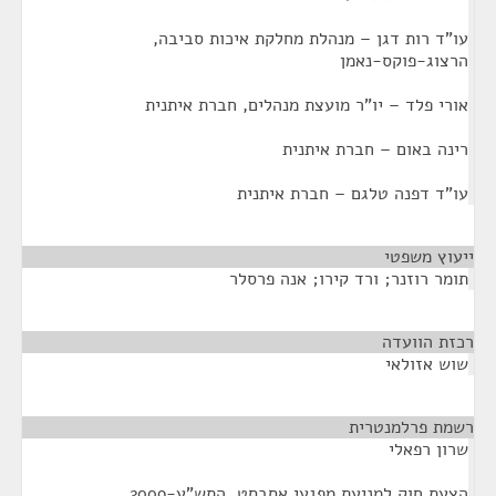
עו"ד רות דגן – מנהלת מחלקת איכות סביבה,
הרצוג-פוקס-נאמן
אורי פלד – יו"ר מועצת מנהלים, חברת איתנית
רינה באום – חברת איתנית
עו"ד דפנה טלגם – חברת איתנית
ייעוץ משפטי
¶
תומר רוזנר; ורד קירו; אנה פרסלר
רכזת הוועדה
¶
שוש אזולאי
רשמת פרלמנטרית
¶
שרון רפאלי
הצעת חוק למניעת מפגעי אסבסט, התש"ע-2009