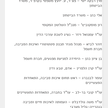
סרן רבקה ישי – פצ"ר, ע. יועץ משפטי בקרפ"ר, משרד
הביטחון
אלי כהן – משרד הביטחון
רון מוסקוביץ' – מנכ"ל השלטון המקומי
עו"ד עמנואל ויזר – נציג לשכת עורכי הדין
זוהר לביא – מנהל מגזר תכנון סטטוטורי ואיכות הסביבה,
חברת חשמל
בן ציון כהן – היחידה למניעת מפגעים, חברת חשמל
עו"ד קרן הלפרין – אדם, טבע ודין
עומר לבנברג – ראש תחום איכות סביבה, התאחדות
התעשיינים
עו"ד קובי בר-לב – עו"ד בחברה, התאחדות התעשיינים
עו"ד משה גולדבלט – העמותה לאיכות חיים וסביבה
בנהרייה-גליל מערבי