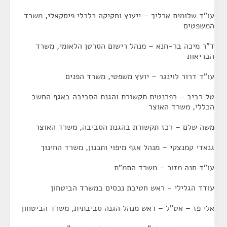
עו"ד שלומית ארליך – ייעוץ וחקיקה כלכלי פיסקאלי, משרד
המשפטים
ד"ר מיכה בר-חנא – מנהל רישום הסרטן הלאומי, משרד
הבריאות
עו"ד דרור לוינגר – יועץ משפטי, משרד הפנים
טל רביב – רפרנטית תקשורת והגנת הסביבה באגף החשב
הכללי, משרד האוצר
משה שלם – רכז תקשורת בהגנת הסביבה, משרד האוצר
גנאדי קמנצקי – מנהל אגף מיפוי ותכנון, משרד החינוך
עו"ד חנה מזור – משרד התמ"ת
עודד הגלילי - ראש חטיבת נכסים במשרד הביטחון
אלי פז – אט"ל – ראש מנהל הגנה סביבתית, משרד הביטחון