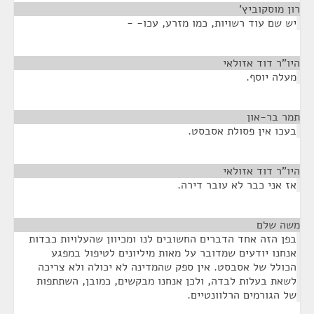
רון מוסקוביץ'
¶
יש שם עוד רשויות, כמו מזרע, עכו- -
היו"ר דוד אזולאי
¶
מעלה יוסף.
תמר בר-און
¶
בעכו אין פסולת אסבסט.
היו"ר דוד אזולאי
¶
אז אני כבר לא עובר דירה.
משה שלם
¶
בפן הזה אחד הדברים החשובים לנו ומכיוון שהעלויות כבדות
אנחנו יודעים שמדובר על מאות מיליונים לטיפול במפגע
הכולל של אסבסט. אין ספק שהמדינה לא יכולה ולא צריכה
לשאת בעלות לבדה, ולכן אנחנו מבקשים, כמובן, השתתפות
של הגורמים הרלוונטיים.