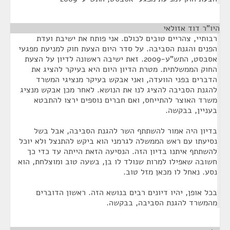
היו"ר דוד אזולאי
¶
רבותיי, צהריים טובים לכולם. אני פותח את ישיבת ועדת
הפנים והגנת הסביבה. על סדר היום הצעת חוק למניעת מפגעי
אסבסט, התש"ע-2009. זאת ישיבה ראשונה לדיון על הצעת
החוק הממשלתית. מטרת הדיון היום היא בעיקר להציג את
הדברים בפני הוועדה, ואני אבקש בעיקר מנציגי המשרד
להגנת הסביבה להציג לנו את הנושא. לאחר מכן אבקש מנציג
משרד האוצר להתייחס, ואם חברים נוספים ירצו להתבטא
בעניין, בבקשה.
בדיון היה אמור להשתתף השר להגנת הסביבה, אבל בשל
נסיעתו עם ראש הממשלה לגרמני הוא ביקש להתנצל ולא יוכל
להשתתף איתנו בדיון הזה. הנסיעה הזאת הייתה עד כדי כך
חשובה שאפילו למרות שנולד לו בן, בשעה טוב ומוצלחת, הוא
נסע. נאחל לו מכאן מזל טוב.
בכל אופן, יהיו דיונים רבים בנושא הזה. ראשון הדוברים
מהמשרד להגנת הסביבה, בבקשה.