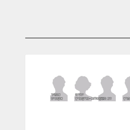
יוליה
אופיר
שמאלוב-ברקוביץ
פרץ
דב חנין
אקוניס