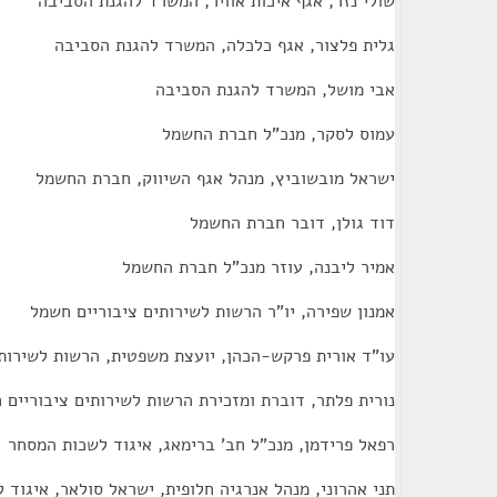
שולי נזר, אגף איכות אוויר, המשרד להגנת הסביבה
גלית פלצור, אגף כלכלה, המשרד להגנת הסביבה
אבי מושל, המשרד להגנת הסביבה
עמוס לסקר, מנכ"ל חברת החשמל
ישראל מובשוביץ, מנהל אגף השיווק, חברת החשמל
דוד גולן, דובר חברת החשמל
אמיר ליבנה, עוזר מנכ"ל חברת החשמל
אמנון שפירה, יו"ר הרשות לשירותים ציבוריים חשמל
עו"ד אורית פרקש-הכהן, יועצת משפטית, הרשות לשירות
נורית פלתר, דוברת ומזכירת הרשות לשירותים ציבוריים 
רפאל פרידמן, מנכ"ל חב' ברימאג, איגוד לשכות המסחר
תני אהרוני, מנהל אנרגיה חלופית, ישראל סולאר, איגוד