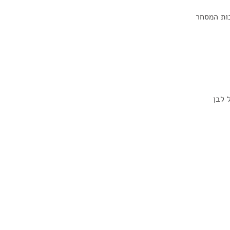
כות המסחר
 לבן