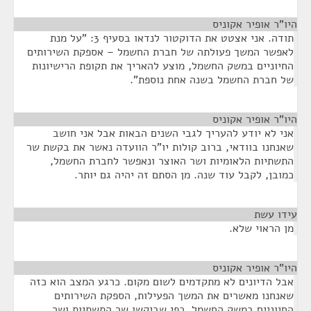
היו”ר אופיר אקוניס
¶
תודה. אני אצטט את הדוקטור לנדאו בסעיף 3: "על מנת
לאפשר המשך פעולתה של חברת החשמל – אספקת השירותים
החיוניים במשק החשמל, מוצע להאריך את תקופת הרישיונות
של חברת החשמל בשנה אחת נוספת".
היו"ר אופיר אקוניס
¶
אני לא יודע להעריך לגבי השנים הבאות אבל אני חושב
שאנחנו בוודאי, ברוב קולות יו"ר הוועדה נאשר את בקשת שר
התשתיות הלאומיות ושר האוצר ונאפשר לחברת החשמל,
כמובן, לקבל עוד שנה. מן הסתם זה יהיה גם יותר.
עידו עשת
¶
מן הראוי שלא.
היו”ר אופיר אקוניס
¶
אבל הדיונים לא מתקדמים לשום מקום. כרגע המצב הוא כזה
שאנחנו מאשרים את המשך הפעילות, הספקת השירותים
החיוניים במשק החשמל, כפי שביקשו שר התשתיות ושר