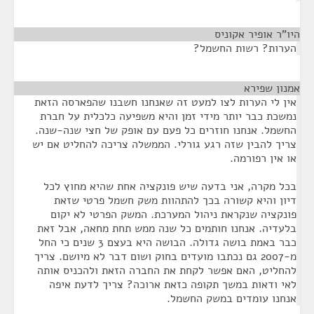
היו”ר אופיר אקוניס
¶
הערות? רשות החשמל?
אמנון שפירא
¶
אין לי הערות לצו למעט זה שאנחנו חשבנו שהפארסה הזאת
נמשכת כבר יותר מידי זמן והיא משפיעה כלכלית על חברת
החשמל. אנחנו חוזרים כל פעם עם אופק של חצי שנה-שנה.
צריך להבין שזה רגע גורלי. הממשלה צריכה להחליט אם יש
או אין רפורמה.
בכל מקרה, אני בדעה שיש פונקציה אחת שהיא מחוץ לכל
דיון והיא קשורה בכך להתהוות משק חשמל פרטי שזאת
פונקציה שנקראת ניהול המערכת. המשק הפרטי לא יקום
בלעדיה. אנחנו חותמים כל שנה ממש תחת מחאה, אבל זאת
כבר באמת בושה גדולה. הבושה היא בעצם 3 שנים כי החל
מ-2007 גם נכתבו מועדים בחוק ושום דבר לא מיושם. צריך
להחליט, האם אפשר לקחת את החברה הזאת ולהכניס אותה
לאי ודאות במשך תקופה כזאת ארוכה? צריך לדעת איפה
אנחנו עומדים במשק החשמל.