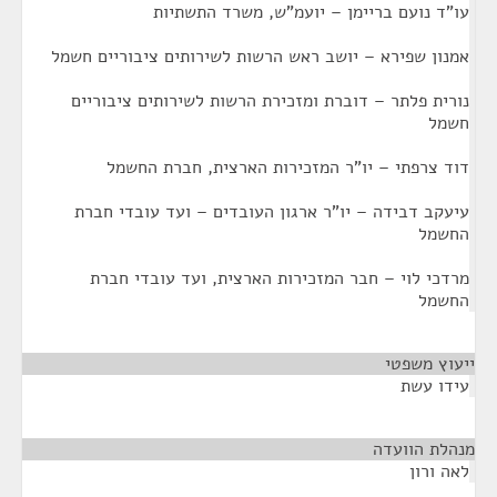
עו"ד נועם בריימן – יועמ"ש, משרד התשתיות
אמנון שפירא – יושב ראש הרשות לשירותים ציבוריים חשמל
נורית פלתר – דוברת ומזכירת הרשות לשירותים ציבוריים
חשמל
דוד צרפתי – יו"ר המזכירות הארצית, חברת החשמל
עיעקב דבידה – יו"ר ארגון העובדים – ועד עובדי חברת
החשמל
מרדכי לוי – חבר המזכירות הארצית, ועד עובדי חברת
החשמל
ייעוץ משפטי
¶
עידו עשת
מנהלת הוועדה
¶
לאה ורון