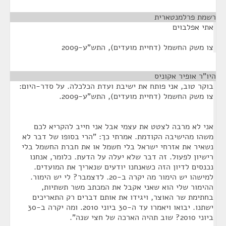
רשמת פרלמנטארית
¶
אתי אפלבוים
צו משק החשמל (דחיית מועדים), התש"ע-2009
היו”ר אופיר אקוניס
¶
בוקר טוב, אני פותח את ישיבת ועדת הכלכלה. על סדר-היום:
צו משק החשמל (דחיית מועדים), התש"ע-2009.
אני לא מרבה לצטט את עצמי אבל אני חייב להקריא לכם
משהו מהישיבה הקודמת. אמרתי כך: "הרי בסופו של דבר לא
נשאיר את אזרחי ישראל בלי חשמל או את חברת החשמל בלי
רישיון לפעול. זה דבר שלא יעלה על הדעת. כלומר, אנחנו
נכנסים לדיון הזה כשאנחנו יודעים שנאריך את המועדים.
למישהו יש הימור מה יקרה ב-20. לדצמבר? לי יש הימור.
ההימור שלי הוא שאני אקבל את המכתב משר תשתיות,
בחתימת שר האוצר, ויגידו את אותם דברים רק התאריכים
ישתנו. יבואו ויאמרו עד ה-30 ביוני 2010. ומה יקרה ב-30
ביוני 2010? שוב תהיה הארכה של חצי שנה".