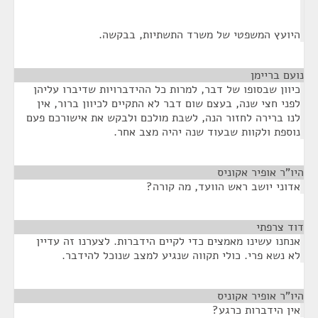
היועץ המשפטי של משרד התשתיות, בבקשה.
נועם בריימן
¶
כיוון שבסופו של דבר, למרות כל ההידברויות שדיברו עליהן
לפני חצי שנה, בעצם שום דבר לא התקיים לכיוון ברור, אין
לנו ברירה לחזור הנה, לשבת מולכם ולבקש את אישורכם פעם
נוספת ולקוות שבעוד שנה יהיה מצב אחר.
היו”ר אופיר אקוניס
¶
אדוני יושב ראש הוועד, מה קורה?
דוד צרפתי
¶
אנחנו עשינו מאמצים כדי לקיים הידברות. לצערנו זה עדיין
לא נשא פרי. כולי תקווה שנגיע למצב שנוכל להידבר.
היו”ר אופיר אקוניס
¶
אין הידברות כרגע?