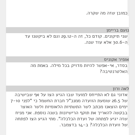
כמובן שזה מה שקרה.
נועם בריימן
¶
שני תיקונים. קודם כל, זה ה-29.12 וגם לא ביקשנו עד
ה-30.6 אלא עוד שנה.
אופיר אקוניס
¶
בסדר, אי-אפשר להיות מדויק בכל מילה. באמת מה
האלטרנטיבה?
לאה ורון
¶
אדוני גם לא התייחס למועד שבו הגיע הצו על אף שבישיבה
של 26.5 שומעת הוועדה ממנכ"ל חברת החשמל כי "לפני 7-10
ימים הוצאנו מכתב לשר התשתיות הלאומיות ולשר האוצר
בבקשה להאריך את תוקף הרישיונות בשנה נוספת. אני מניח
שזה יגיע לפתחה של ועדת הכלכלה". מתי הגיע הצו לפתחה
של וועדת הכלכלה? ב-14 בדצמבר.