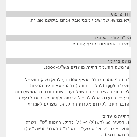
דוד צרפתי
¶
לא בנושא של שינוי מבני אבל אנחנו ביקשנו את זה.
היו”ר אופיר אקוניס
¶
משרד התשתיות יקריא את הצו.
נועם בריימן
¶
צו משק החשמל דחיית מועדים תש"ע-2009.
"בתוקף סמכותנו לפי סעיף 60(ד11) לחוק משק החשמל
תשנ"ו-1996 (להלן – החוק) ובהתייעצות עם הרשות
לשירותים הציבוריים-חשמל ועם רשות החברות הממשלתיות
ובאישור ועדת הכלכלה של הכנסת ולאחר שנוכחנו לדעת כי
הדבר חיוני לקידום מטרות החוק, אנו מצווים לאמורף
דחיית מועדים
1. בסעיף 60 (ד4)(2) ו- (4) לחוק, במקום "ט"ו בטבת
התש"ע (1 בינואר 2010)" יבוא "כ"ה בטבת התשע"א (1
בינואר 2011)".