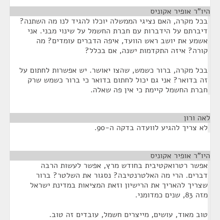
היו”ר אופיר אקוניס
¶
בכל מקרה, האם נציגי הממשלה יוכלו להגיד לנו מה השתנה?
דיברתם על הידברות עם חברת החשמל על שינוי מבני. אני
אשמע את יושב ראש הוועד, איפה הדברים עומדים? מה
קורה? איזה התקדמות ישנה, אם בכלל?
בכל מקרה, ברור כשמש, שהצו יאושר. יש אפשרות לחתום על
זה בדואר? אני גם יכול לחתום בדואר כי ברור כשמש שרק
חברת החשמל קיימת כי אין פה שאלה.
לאה ורון
¶
לא צריך להגיע לוועדה בדקה ה-90.
היו”ר אופיר אקוניס
¶
אפשר רטרואקטיבית בחודש מרץ, אפשר לעשות הרבה
דברים. הרי מה האלטרנטיבה? נסגור את השלטר? ברור
שצריך להאריך את הרישיון וזאת המציאות במדינת ישראל
מזה 83, שנים כמדומני.
טוב מאוד, עושים, מייצרים חשמל, עובדים זה טוב.