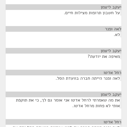
יעקב ליצמן
¶
על חשבון תרופות מצילות חיים.
לאה ופנר
¶
לא.
יעקב ליצמן
¶
מאיפה את יודעת?
רחל אדטו
¶
לאה ופנר הייתה חברה בוועדת הסל.
יעקב ליצמן
¶
את מה שאמרתי לרחל אדטו אני אומר גם לך, כי את תוקפת
אותי לא פחות מרחל אדטו.
רחל אדטו
¶