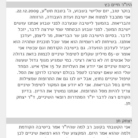
היו"ר חיים כץ
¶
בוקר טוב, יום שלישי בשבוע, ה' בטבת תש"ע, 22.12.2009.
אני מתכבד לפתוח את ישיבת ועדת העבודה, הרווחה
והבריאות. בהמשך לישיבה שנערכה לפני שבוע אנחנו עושים
ישיבת המשך. לפני שבוע הבטחתי שמי שירצה לדבר, יוכל
לדבר. בסיום הישיבה סגן שר הבריאות, מר ליצמן, יעדכן
אותנו. בשיחות לא רשמיות הוא אמר שכל תוכנית שתהיה הוא
יעביר לעדכון הוועדה. גם בישיבה הקודמת וגם עכשיו אני
אומר ש-65 מיליון שקלים לטיפול שיניים לכמות כזאת גדולה
של אנשים זה לא נראה רציני. כמי שמגיע מגוף גדול שעשה
ביטוח שיניים אני יודע את העלויות על 15 אלף איש. הפחד
שלי הוא שאם יצטרכו לטפל בכולם יצטרכו לרוקן את הסל.
טיפול שיניים נחוץ, אבל יש לנו גם את התרופות שמצילות
חיים בסל הבריאות. אני לא יודע אם המקור לטיפול שיניים
צריך להיות מסל התרופות. אנחנו נמשיך את הדיון. בדיון
הקודם רצה לדבר יו"ר הסתדרות רופאי השיניים, ד"ר יצחק
חן.
יצחק חן
¶
אני הקשבתי בקשב רב למה שהיו"ר אמר בישיבה הקודמת
ולמה שהוא אמר היום. המקצוע שלי הוא רפואת שיניים לכן