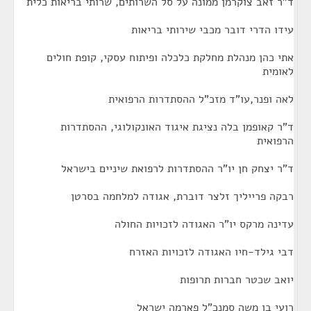
ד"ר זאב צוקרמן ממונה על סל השרותים, שרותי בריאות כלית
עידו הדרי דובר מכבי שירותי בריאות
אתי כהן מנהלת מחלקת כלכלה ופיתוח עסקי, קופת חולים
לאומית
לאה ופנר,עו"ד מזכ"ל ההסתדרות הרפואית
ד"ר קאופמן בלה נציגת איגוד האונקולוגי, ההסתדרות
הרפואית
ד"ר יצחק חן יו"ר ההסתדרות לרפואת שיניים בישראל
רבקה פרייליך זלצר דוברת, אגודה למלחמה בסרטן
עדינה מרקס יו"ר האגודה לזכויות החולה
דבי גילד-חיו האגודה לזכויות האזרח
יואב שכטר חברות תרופות
רועי בן משה סמנכ"ל פארמה ישראל