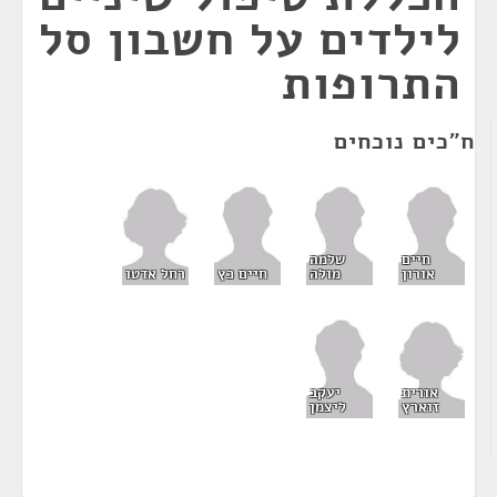
לילדים על חשבון סל
התרופות
ח"כים נוכחים
חיים
שלמה
רחל אדטו
אורון
מולה
חיים כץ
אורית
יעקב
זוארץ
ליצמן