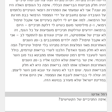
הייתה ועדת נתניהו. ועדת נתניהו המליצה שביטוח שיניים
יהיה חלק מביטוח הבריאות הכללי. איפה כל הגופים האלה היו
20 שנה? אני לא שמעתי את הסתדרות רופאי השיניים נלחמים
על העובדה שהם נחשבים על ידי הממסד הרפואי כבת חורגת
של הרפואה. למה אם יש לי דלקת בעיניים אני אקבל טיפול
רפואי, ו-2 מילימטר משם כשיש לי דלקת חניכיים – היום
ברפואה יודעים שדלקות חניכיים משפיעות על כל הגוף, זה
לא עניין של אסתטיקה, זה עניין שגורם גם להתקפי לב – אני
לא אקבל טיפול? למה ילדים מסתובבים ב-20 השנים
האחרונות מאז המלצות ועדת נתניהו בלי טיפול שיניים? הפה
הוא לא חלק מגוף האדם? הלכנו לשרי בריאות קודמים, כולל
השר לשעבר חיים רמון ששמעתי אותו מתבטא נגד סגן השר
הנוכחי. אין שר בריאות שלא הלכנו אליו ב-20 השנים
האחרונות ושאלנו אותו למה בריאות הפה היא לא חלק
מבריאות הגוף. שום דבר לא נעשה עד שבא סגן השר ליצמן.
זה עולה לי בבריאות לשבח את הממסד. אין היום אזרח
במדינת ישראל שלא מעורב בנושא הזה.
רחל אדטו
¶
איפה החניכיים של הקשישים?