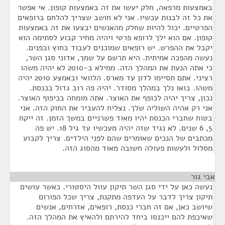
באמצעות מרפאה, חלק יעשו את זה באמצעות קופון. אי אפשר
את כל זה לבנות עכשיו. אני לא חושב שצריך להלחם ברופאים
הפרטיים. יכול להיות שחלק מהאנשים יבצעו את זה באמצעות
קופון. אם הוא ילך לרופא פרטי ויהיה מחיר קבוע לסתימה הוא
יקבל את ההפרש. יש רופאים שמוכנים לעבוד בחוץ ובפנים.
נעשה מהפכה אמיתית. היא תרשם על שמך, אדוני סגן השר,
כי אתה הנעת את המהלך הזה. ממילא ב-2010 לא יהיה משהו
רציני. אתם תסיימו לדון עד מארס. הלוואי ובאמצע 2010 יהיה
משהו. בואו נלך במהלך מסודר. יהיה פה רוב גדול בכנסת.
נכון, צריך יהיה לכופף את האוצר. אתה מומחה בכיפוף האוצר.
אני רק אהיה השוליה שלך. נצליח להעביר את החוק הזה. אני
בטוח שחברי הכנסת יהיו מאוד פשרניים במשך הזמן. זה ייקח
5, 6 שנים. לא נגיד שזה יהיה מעכשיו עד גיל 18. יש פה
מכתבים של הנכים שאומרים שהם לפני הילדים. צריך לקבוע
מסלול ולעשות פעולה חשובה מאוד מהסוג הזה.
אבי גור
¶
נעשה כאן על ידי סגן השר תיקון עוול היסטורי. כאשר עושים
תיקון צריך לדבר על העדפה מתקנת, צריך שכל הפורום
שיושב כאן, אם זה חברי כנסת, רופאים, אזרחים, אנשים
שאיכפת להם ייכנסו ביחד להירתם ולהאיץ את המהלך הזה.