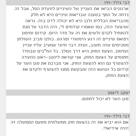
דבי גילד-חיו
¶
ארגונים הביאו את העניין של השיניים לוועדת הסל, אבל זה
נדחה על הסף בטענה שבריאות שיניים היא לא חלק
מהבריאות הכללית ולכן היא לא יכולה לדון בזה. נראה
שהצעד הזה, כמו שאמרו קודמים לי, היה הדבר על מנת
להתחיל לקדם ולשים את זה על סדר היום. קידום ומימון
רפואת שיניים זה רגע היסטורי ומרגש. כולנו סביב השולחן
מסכימים שזה חשוב, ושזה דבר חיוני שמעיב עליו עניין
המימון. הצעת החוק היא דרך המלך. כל הח"כים שבחדר
חתומים על הצעת החוק. אני קוראת ליושב-ראש הוועדה
להצטרף גם הוא להצעת החוק. אני מברכת את סגן השר על
קידום כל הנושא הזה ומבקשת ממנו להצטרף ולקדם את
הצעת החוק.
יעקב ליצמן
¶
סגן השר לא יכול לחתום.
דבי גילד-חיו
¶
אם הוא יביא את זה כהצעת חוק ממשלתית מטעם הממשלה זה
יהיה אידיאלי.