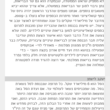
לא מספיק שראש הממשלה, שבמקרה הוא גם שר הבריאות,
נתן גיבוי לסגן שר הבריאות בממשלה, אלא צריך שהוא יביא
משאבים נוספים. אנחנו מצפים שהדבר הראשון יהיה גיוס של
כסף קואליציוני ואחר מיתרות הכספים שלא נוצלו ב-2009.
מדובר על מיליארדי שקלים כל שנה שמוחזרים לאוצר עכב אי
ניצול. יש סיעות בכנסת הזאת שהכריזו שהן מוכנות לתרום
כספים קואליציוניים למען בריאות שיניים לילדים. למה שלא
נעשה את זה? הדבר השני הוא אישור הצעת החוק שדיבר
עליה חבר הכנסת אורון לבריאות שיניים ציבורית, שעליה כבר
חתומים ח"כים ממגוון מפלגות - מאורלי לוי- אבוקסיס
שפעילה בנושא הזה ועד חיים אורון בקצה השני - כדי
שבריאות השיניים לילדים ולקשישים תהיה חלק בלתי נפרד
מביטוח בריאות ממלכתי. אני רוצה להגיד תודה לתקשורת
שמלווה את העניין.
יעקב ליצמן
¶
הסל הוא 6 מיליארד שקל. כל תרופה שנכנסת לסל נשארת
בסל. מה שמכניסים נשאר לעולמי עד. אם ועדת הסל באה
ומוצאת תרופה יותר טובה היא מכניסה את התרופה היותר
החדישה ומוציאה את התרופה הפחות טובה. הגיע הזמן, ואני
מתכוון לעשות את זה אחרי כל הבלגן הזה, לבדוק מחדש את
היעילות והמחירים של התרופות. אני מניח שגם על זה היו"ר