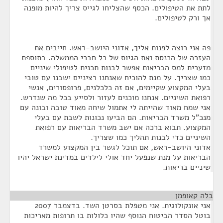
לתת את הטיפולים. הכסף שהצליחו לגייס צריך להיות מופנה
אך ורק לטיפולים.
פה אני רוצה לפנות אליך, אדוני היושב-ראש. חייבים את
העזרה של הכנסת ואת הגיוס של כל חברי הממשלה. בתוספת
מזערית למס הבריאות אפשר לבנות תכנית לטיפולי שיניים
כמו שצריך. על מנת להוכיח שאנחנו רציניים ישבנו עם טובי
בעלי המקצוע שקיימים, אם זה כלכלנים, פרופסורים, אנשי
רפואת השיניים. אנחנו מוכנים לעזור ולסייע בכל מה שנדרש.
אני שמח מאוד שהייתה לי אתמול שיחה מאוד טובה ובונה עם
מנכ"ל משרד הבריאות. הם הביעו נכונות לשבת עם בעלי
המקצוע. תבוא ברכה אם ישב משרד הבריאות עם רפואת
השיניים כדי לבנות תהליך כמו שצריך.
אדוני היושב-ראש, אם תוכל לגשר בין המקצוע למשרד
הבריאות על מנת שנפעל יחד אולי לילדים במדינת ישראל יהיו
שיניים בריאות.
בלה קאופמן
¶
אני אונקולוגית. אני מטפלת בסרטן השד. בדצמבר 2007
בוטל הסדר הביטוח הנוסף שהיו כלולות בו תרופות מאריכות