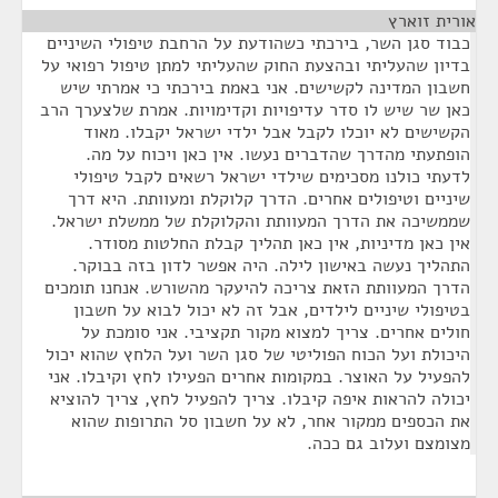
אורית זוארץ
¶
כבוד סגן השר, בירכתי כשהודעת על הרחבת טיפולי השיניים
בדיון שהעליתי ובהצעת החוק שהעליתי למתן טיפול רפואי על
חשבון המדינה לקשישים. אני באמת בירכתי כי אמרתי שיש
כאן שר שיש לו סדר עדיפויות וקדימויות. אמרת שלצערך הרב
הקשישים לא יוכלו לקבל אבל ילדי ישראל יקבלו. מאוד
הופתעתי מהדרך שהדברים נעשו. אין כאן ויכוח על מה.
לדעתי כולנו מסכימים שילדי ישראל רשאים לקבל טיפולי
שיניים וטיפולים אחרים. הדרך קלוקלת ומעוותת. היא דרך
שממשיכה את הדרך המעוותת והקלוקלת של ממשלת ישראל.
אין כאן מדיניות, אין כאן תהליך קבלת החלטות מסודר.
התהליך נעשה באישון לילה. היה אפשר לדון בזה בבוקר.
הדרך המעוותת הזאת צריכה להיעקר מהשורש. אנחנו תומכים
בטיפולי שיניים לילדים, אבל זה לא יכול לבוא על חשבון
חולים אחרים. צריך למצוא מקור תקציבי. אני סומכת על
היכולת ועל הכוח הפוליטי של סגן השר ועל הלחץ שהוא יכול
להפעיל על האוצר. במקומות אחרים הפעילו לחץ וקיבלו. אני
יכולה להראות איפה קיבלו. צריך להפעיל לחץ, צריך להוציא
את הכספים ממקור אחר, לא על חשבון סל התרופות שהוא
מצומצם ועלוב גם ככה.