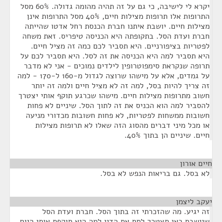
יקרא לי לישיבה, כי גם על זה תהיה מהומה גדולה. 60% מסל
התרופות אלו תרופות מצילות חיים, 40% מסל התרופות אינן
מצילות חיים. יושבת איתנו חברת הכנסת רחל אדטו שהייתה
חברת ועדת הסל. בתקופתה היא הכניסה טיפריס. זאת משחה
לפטריות בציפורניים. היא תסביר לכם כמה זה מציל חיים.
היא תסביר למה היא הכניסה את זה לסל. היא תסביר לכם על
תרופה שנקראת סימפוטרופין לילדים נמוכים - אני לא מדבר
על גמדים, אלא על מישהו שרוצה לגדול מ-160 ל-170 - למה
זה צריך להיות בסל, למה זה לא מציל חיים ולמה זה יותר
חשוב מתרופות מצילות חיים. מישהו שכרגע תוקף אותי יצטרך
להסביר למה הוא הכניס את זה לתוך הסל. שיניים לא פחות
חשובות ממשחות לפטריות, לא פחות חשובות מכדורי מניעה
או מכל מיני דברים מהסוג הזה שאלו לא תרופות מצילות
חיים. שיניים הן בתוך 40%.
חיים אורון
¶
לא בסל. גם בריאות הנפש לא בסל.
יעקב ליצמן
¶
זה יגיע. מה שהזכרתי זה בתוך הסל. חברת ועדת הסל
שיושבת כאן תצטרך לתת את הדין למה היא תוקפת אותי היום