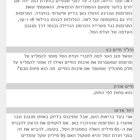
לאה ופנר הייתה חברה עד לפני שנתיים בוועדת הסל יחד עם
יורם בלשר מטעם ההסתדרות הרפואית. הואשמתי שאת
התרופות שכרגע הועלו כאן בדיון אישרתי בוועדה. התרופות
היו גם בתקופתה של לאה. הגלולות לבנות בגילאי 18 ו-19,
התרופות נגד פטרייה והורמון הגדילה נכנסו דרך מנגנון
העדפה של ועדת הסל.
היו"ר חיים כץ
¶
שואל סגן השר למה לחברי ועדת הסל מותר להמליץ על
תרופות שמשפרות את איכות החיים ואילו לו אסור להמליץ על
חלק מתהליך שמשפר את איכות החיים. מה הוא פחות מכם?
חיים אורון
¶
הוא פחות לפי החוק.
רחל אדטו
¶
אני בעד בריאות השן, אבל שתיכנס בדיוק באותו מנגנון שבו
אושרו 3 התרופות שהוזכרו כאן. אם לוקחים את הרצון להכניס
את ה-65 מיליון האלה במסגרת הסל, בקשה, להביא את זה
בפני ועדת הסל והיא תשקול האם 65 מיליון שקל עומדים