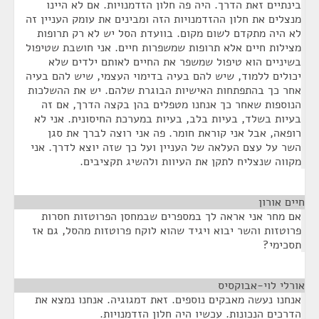
בינתיים זאת הדרך. היה פה חלון הזדמנויות. אם לא היינו
מנצלים את חלון ההזדמנויות הזה ומבינים את עומק העניין זה
לא היה מתקדם לשום מקום. בוועדת הסל יש לא רק תרופות
מצילות חיים אלא תרופות שמשפרות חיים. אני חושבת שטיפול
בשיניים הוא טיפול שמשפר את החיים לאותם ילדים שלא
יכולים ללמוד, שיש להם בעיה בדימוי העצמי, שיש להם בעיה
אחר כך בהתפתחות האישיות הבוגרת שלהם. יש את ההשלכות
הנוספות שאחר כך אנחנו מטפלים בהן בקצה הדרך, אם זה
בעיות בשלד, בעיות בלב, בעיות במערכת החיסונית. אני לא
רופאה, אבל אני קוראת חומר. פה אני רוצה לברך את סגן
השר על עצם העלאה של העניין ועל כך שזה יוצא לדרך. אני
מקווה שנצליח לתקן את העיוות ולהשיג תקציבים.
חיים אורון
¶
אם מחר אני אראה לך במספרים שבמחסן הפרוטזות חסרות
פרוטזות והשר יבוא ויגיד שהוא לוקח פרוטזות מהסל, גם אז
תסכימי?
אורלי לוי-אבוקסיס
¶
אנחנו נעשה מאבקים נוספים. זאת דמגוגיה. אנחנו נמצא את
הדרכים הנכונות. עכשיו היה חלון הזדמנויות.