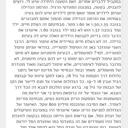
במקביל לדברים אחרים. זאת הטענה היחידה שיש לי. רוצים
להכניס, בקשה, במנגנון התעדוף הרגיל. הורמון הגדילה
שניתן לילדים אומר שאם תיתן לילדים שיש להם בעיה
בצמיחה את הורמון הגדילה אתה תהפוך אותם למבוגרים
בגובה 1.50,1.55 או 1.60 מטר. מבחינתם זה הצלת חיים. ילד
גמד בגובה 1.37 הוא לא כמו ילד בגובה 1.60. אישרנו את
הדבר הזה בדיוק לקבוצת הילדים האלה שיש לה בעיות
גדילה. זה לא הצלת חיים במיידית אלא שיפור החיים. הדבר
השני שהוזכר כאן זה הטיפול לפטרייה. בוודאי שניתן טיפול
לפטרייה. למי? למושתלים , לבעיות חיסוניות שאם לא תיתן
להם טיפול לפטרייה הם ימותו כי יש להם בעיה חיסונית. לא
מדובר בטיפול לציפורניים, אלא טיפול לקבוצה מאוד מוגדרת
של מושתלים. מאחר ובסל הבסיסי של מדינת ישראל ניתנו
גלולות דרך הקופות עד גיל 18, באנו לתקן עיוות של קבוצת
הגיל שבין 18 ל-19. כל הגלולות אושרו על מנת ליישר את הקו
של הבנות עד גיל 19. ברגע שהן הולכות לצבא זה הכל דרך
הצבא. אני הגנתי על זה כרופאת נשים כי אני יודעת מה
המשמעות של הפסקות הריון מבחינת נשים, מבחינת פוריות
לעתיד. זאת הסיבה שהוכנסו מיליון 800 שקל. האישור של
הגלולות למניעת הריון שאני אישרתי היו במערכת השיקולים
של ועדת הסל. אם בריאות השן הייתה נכנסת כבקשה לוועדת
הסל והיו מעמידים את זה בתעדוף כמו שוועדת הסל יודעת
לעשות, כמו שהמנדט של ועדת הסל הוא לקחת אחד מול