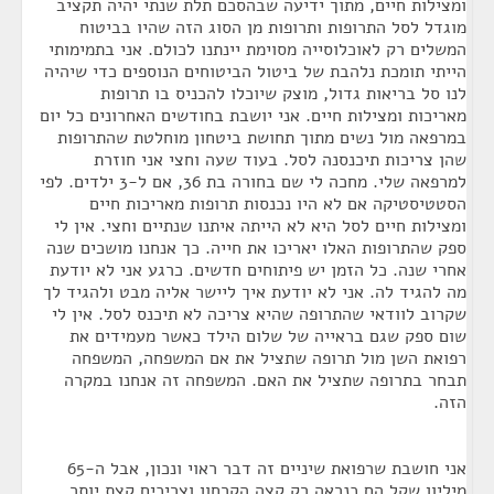
ומצילות חיים, מתוך ידיעה שבהסכם תלת שנתי יהיה תקציב
מוגדל לסל התרופות ותרופות מן הסוג הזה שהיו בביטוח
המשלים רק לאוכלוסייה מסוימת יינתנו לכולם. אני בתמימותי
הייתי תומכת נלהבת של ביטול הביטוחים הנוספים כדי שיהיה
לנו סל בריאות גדול, מוצק שיוכלו להכניס בו תרופות
מאריכות ומצילות חיים. אני יושבת בחודשים האחרונים כל יום
במרפאה מול נשים מתוך תחושת ביטחון מוחלטת שהתרופות
שהן צריכות תיכנסנה לסל. בעוד שעה וחצי אני חוזרת
למרפאה שלי. מחכה לי שם בחורה בת 36, אם ל-3 ילדים. לפי
הסטטיסטיקה אם לא היו נכנסות תרופות מאריכות חיים
ומצילות חיים לסל היא לא הייתה איתנו שנתיים וחצי. אין לי
ספק שהתרופות האלו יאריכו את חייה. כך אנחנו מושכים שנה
אחרי שנה. כל הזמן יש פיתוחים חדשים. כרגע אני לא יודעת
מה להגיד לה. אני לא יודעת איך ליישר אליה מבט ולהגיד לך
שקרוב לוודאי שהתרופה שהיא צריכה לא תיכנס לסל. אין לי
שום ספק שגם בראייה של שלום הילד כאשר מעמידים את
רפואת השן מול תרופה שתציל את אם המשפחה, המשפחה
תבחר בתרופה שתציל את האם. המשפחה זה אנחנו במקרה
הזה.
אני חושבת שרפואת שיניים זה דבר ראוי ונכון, אבל ה-65
מיליון שקל הם כנראה רק קצה הקרחון וצריכים קצת יותר