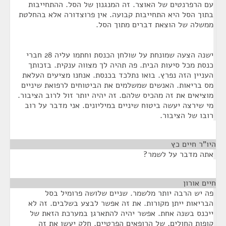
עם הרפרנטים של האוצר. זה המנגנון של הסל. ההתחייבות
בתוך הסל היא התחייבות קבועה. אין פרוצדורה אלא בהחלטת
ממשלה של הוצאת דברים מתוך הסל.
ישנה הצעה שמונחת על שולחן הכנסת וחתמו עליה 28 חברי
כנסת מכל סיעות הבית. פה תהיה לך מצווה ענקית. בזכותך
העניין הזה נפרץ. בואו נתלכד בכנסת. אנחנו מציעים העלאת
מס בריאות. האנשים שמשלמים את הביטוחים לרפואת שיניים
מוציאים את זה מהכיס שלהם. זה יהיה יותר זול לרוב הציבור.
מי שירצה יעשה ביטוח שיניים במיליונים. אני מדבר על רוב
רובו של הציבור.
היו"ר חיים כץ
¶
אתה מדבר על לשמר?
חיים אורון
¶
פה יש הרבה יותר מלשמר. שניים שלושה פרומיל בסל
הבריאות ייתן מקורות. את זה אפשר לבצע בשלבים. זה לא
ייכנס בשנה אחת. אפשר יהיה להתארגן במערכת הזאת של
קופות החולים, של הרופאים הפרטיים. חלק יעשו את זה