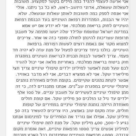
אני ארשה לעצמי להגיד כמה מילים בקשר למקצוע. תשובות
לשאלות ששאלת, אדוני היושב-ראש, לא כל כך ניתנו. אולי
אני אנסה לספק כמה תשובות לאותן שאלות שנשאלו. שלא
יהיו אי הבנות, הסתדרות רפואת השיניים בעד הכנסת רפואת
השיניים לחוק בריאות ממלכתי. אני לא יודע אם יש אמא
במדינת ישראל שתשמח שלילד שלה יעשו סתימה על חשבון
תרופות שצריכות להינתן לחולה סופני כזה או אחר. צריכים
למצוא מקור אם באמת רוצים לעשות רפורמה ברפואת
השיניים. כולנו ביחד צריכים לפעול על מנת שזה לא יהיה חד
פעמי. צריך לאפשר לבנות תכנית לבריאות השיניים במסגרת
חוק ביטוח בריאות ממלכתי. באחריות מלאה אני יכול להגיד
לכם שעל מנת לאפשר למיליון ילדים טיפולי שיניים צריך חצי
מיליארד שקל. אני לא ממציא דברים, אני לא מדבר באוויר.
אפשר לקחת נתונים שקיימים. בקופת חולים מאוחדת נותנים
טיפולי שיניים במסגרת שב"נים. אנחנו מתנגדים לזה, כי זה
מתן טיפולי שיניים לעשירים על חשבון עניים. על 100 אלף
ילדים עד גיל 12 הולכים 30 מיליון שקל. אם קופת חולים
מאוחדת הייתה נותנת טיפולי שיניים במחירים של קופות
חולים, שזה מקום טוב באמצע, היו צריכים להשאיר בזה 50
מיליון שקל. אפילו אם נוריד את המחירים עד למינימום אנחנו
נגיע ל-300, 400 מיליון שקל. על מנת לתת טיפולי שיניים
למיליון אנשים צריך 1000 מרפאות שיניים, זאת אומרת מקום
עבודה. 4000 מרפאות השיניים שמפוזרות בכל הארץ מוכנות