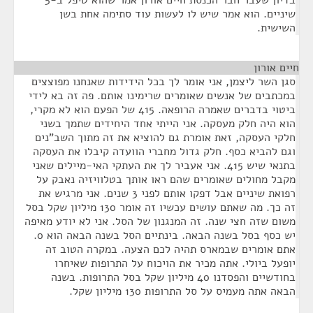
בדיון שעבר חבר הכנסת חיים אורון אמר שהוא טיפל ב-5
שיניים. הוא אמר שיש לו לעשות עוד סתימה אחת בשן
השישית.
חיים אורון
¶
סגן השר ליצמן, אני אומר לך בכל הידידות שאנחנו מפוצצים
במכתבים של אנשים שאומרים שרימינו אותם. פה זה בא לידי
ביטוי בדברים שאמרה הרופאה. 415 של הפעם הוא לא מקרי,
הוא היה חלק מעסקה. אני הייתי אחד היחידים שתמך בשני
חלקי העסקה, זאת אומרת גם להוציא את זה מתוך השב"נים
וגם להביא כסף. חלק גדול מחברי הוועדה קיבלו את העסקה
בתנאי שיש 415. אני אעביר לך את העתקי האי-מיילים שאני
מקבל מחולים שאומרים שהם ראו אותך בטלוויזיה נאבק על
רפואת שיניים אבל דפקו אותם לפני 3 שנים. אני מרגיש את
זה כך. מה שאתם עושים עכשיו זה אומר 130 מיליון שקל בסל
משום שזה חצי שנה. זה המנגנון של הסל. אני לא יודע מאיפה
יש כסף בסל בשנה הבאה. בינתיים הסל בשנה הבאה הוא 0.
אתם אומרים שבמארס תהיה לכם הצעה. במקרה הטוב זה
יופעל ביולי. אתה מכיר את הויכוח על התרופות שאיחרו
בחודשיים והפסדנו 40 מיליון שקל בסל התרופות. בשנה
הבאה אתה מעמיס על סל התרופות 130 מיליון שקל.