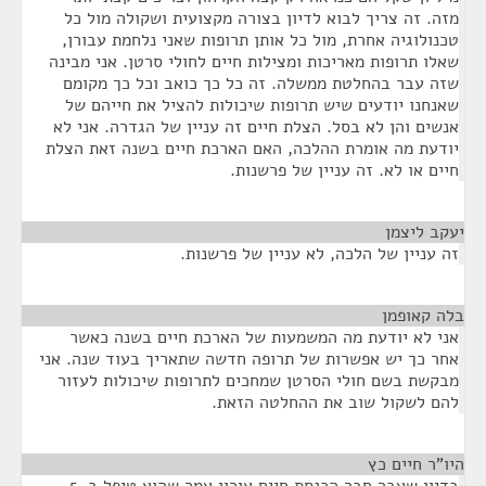
מזה. זה צריך לבוא לדיון בצורה מקצועית ושקולה מול כל
טכנולוגיה אחרת, מול כל אותן תרופות שאני נלחמת עבורן,
שאלו תרופות מאריכות ומצילות חיים לחולי סרטן. אני מבינה
שזה עבר בהחלטת ממשלה. זה כל כך כואב וכל כך מקומם
שאנחנו יודעים שיש תרופות שיכולות להציל את חייהם של
אנשים והן לא בסל. הצלת חיים זה עניין של הגדרה. אני לא
יודעת מה אומרת ההלכה, האם הארכת חיים בשנה זאת הצלת
חיים או לא. זה עניין של פרשנות.
יעקב ליצמן
¶
זה עניין של הלכה, לא עניין של פרשנות.
בלה קאופמן
¶
אני לא יודעת מה המשמעות של הארכת חיים בשנה כאשר
אחר כך יש אפשרות של תרופה חדשה שתאריך בעוד שנה. אני
מבקשת בשם חולי הסרטן שמחכים לתרופות שיכולות לעזור
להם לשקול שוב את ההחלטה הזאת.
היו"ר חיים כץ
¶