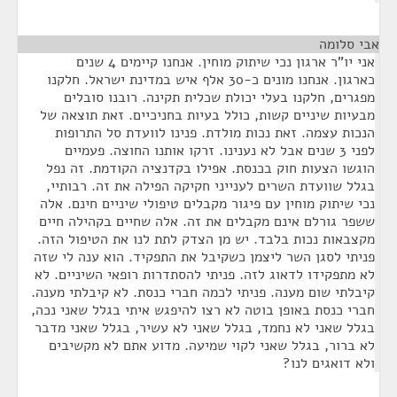
אבי סלומה
¶
אני יו"ר ארגון נכי שיתוק מוחין. אנחנו קיימים 4 שנים
כארגון. אנחנו מונים כ-30 אלף איש במדינת ישראל. חלקנו
מפגרים, חלקנו בעלי יכולת שכלית תקינה. רובנו סובלים
מבעיות שיניים קשות, כולל בעיות בחניכיים. זאת תוצאה של
הנכות עצמה. זאת נכות מולדת. פנינו לוועדת סל התרופות
לפני 3 שנים אבל לא נענינו. זרקו אותנו החוצה. פעמיים
הוגשו הצעות חוק בכנסת. אפילו בקדנציה הקודמת. זה נפל
בגלל שוועדת השרים לענייני חקיקה הפילה את זה. רבותיי,
נכי שיתוק מוחין עם פיגור מקבלים טיפולי שיניים חינם. אלה
ששפר גורלם אינם מקבלים את זה. אלה שחיים בקהילה חיים
מקצבאות נכות בלבד. יש מן הצדק לתת לנו את הטיפול הזה.
פניתי לסגן השר ליצמן כשקיבל את התפקיד. הוא ענה לי שזה
לא מתפקידו לדאוג לזה. פניתי להסתדרות רופאי השיניים. לא
קיבלתי שום מענה. פניתי לכמה חברי כנסת. לא קיבלתי מענה.
חברי כנסת באופן בוטה לא רצו להיפגש איתי בגלל שאני נכה,
בגלל שאני לא נחמד, בגלל שאני לא עשיר, בגלל שאני מדבר
לא ברור, בגלל שאני לקוי שמיעה. מדוע אתם לא מקשיבים
ולא דואגים לנו?