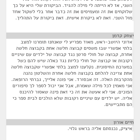
השני, אז לא הייתה לי מילה להגיד. הביקורת שלי היא על כך
שלוקחים את זה ומעמיסים את זה כדבר אחר בלי לשקול אחד
מול השני. זאת לא ביקורת אישית. זאת ביקורת על התהליך.
יצחק קדמן
¶
אדוני היושב-ראש, מאוד מפריע לי שאנחנו תומרנו למצב
בלתי אפשרי שבו משסים קבוצה חלשה אחת בקבוצה חלשה
אחרת, קבוצה של חולי סרטן נגד קבוצה של ילדים עם שיניים
רקובות או קבוצה של חולי כליות נגד כאלה שיש להם כשל
במערכת החיסונית. נקלענו למצב בלתי אפשרי שקבוצה חלשה
אחת צריכה להלחם בקבוצה חלשה אחרת והשלטון נהנה
מהקרבות האלה. זה אבסורד. אני פונה אלייך, גברתי הרופאה.
אני מאמין לכל מילה שאמרת, אבל אני יכול לספר לך סיפורים
הפוכים. אני לא אעשה את זה כי זאת פינה שאסור להיכנס
אליה. יש ילדים עם שיניים רקובות שלא הולכים לבית ספר כי
הם מתביישים.
חיים אורון
¶
איציק, נכנסתם אליה בראש גלוי.