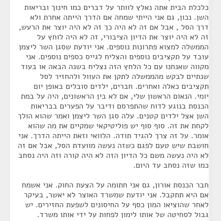
כלכלת הבית אתה נאלץ לוותר על דברים כמו חינוך ובריאות
השן. נכון, גם אני הייתי שמחה אם הדרך הייתה אחרת ולא
דרך הסל , אבל אם זה לא היה כך זה לא היה יוצר את הרעש,
זה לא היה יוצר את הדיון הציבורי, זה לא היה לוחץ על
הממשלה למצוא פתרונות נוספים. אני יודעת שסגן השר ליצמן
עובד על תקציבים נוספים והצליח לגייס כספים נוספים. אני
מקווה שאנחנו עם כל הלחץ הזה נצליח בשנה הבאה או בעוד
שנתיים לבקש מהממשלה לתקן את העוול ולהחזיר לסל
תקציבים כאלה ואחרים. חברים, ילדים סובלים באופן יום
יומי. הנאום הראשון שלי, אם לא בין הראשונים, היה על במת
הכנסת בנוגע לדוח שהתפרסם ודיבר על הפערים בבריאות
השן אצל ילדים קטנים. עלה סגן השר ליצמן ואמר שהוא הולך
לקחת את זה. סוף סוף יש פוליטיקאי שמקיים את מה שהוא
אומר. על זה צרך להגיד תודה. הלוואי וזאת הייתה הדרך. אני
חושבת שיש טעם לפגם כשזה נעשה מוועדת הסל, אבל אם זה
לא היה נעשה משם כל הדיון הזה לא היה קורה וזה היה נסחב
כמו שזה נסחב עד היום.
חבר הכנסת אורון, גם אני חתומה על הצעת החוק. אני אשמח
אם היא תתקבל. אני יודעת שמשרד האוצר לא יאשר, בעיקר
לאחר שהוציאו המון כסף על החיסונים לשפעת החזירים. יש
גבול לסחיטה של אותו לימון לפחות על ידי אותו משרד.