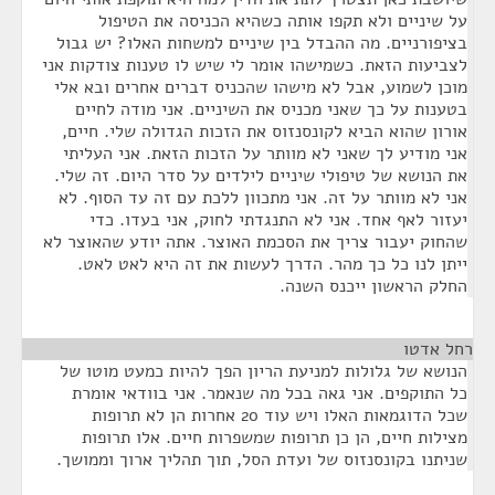
על שיניים ולא תקפו אותה כשהיא הכניסה את הטיפול
בציפורניים. מה ההבדל בין שיניים למשחות האלו? יש גבול
לצביעות הזאת. כשמישהו אומר לי שיש לו טענות צודקות אני
מוכן לשמוע, אבל לא מישהו שהכניס דברים אחרים ובא אלי
בטענות על כך שאני מכניס את השיניים. אני מודה לחיים
אורון שהוא הביא לקונסנזוס את הזכות הגדולה שלי. חיים,
אני מודיע לך שאני לא מוותר על הזכות הזאת. אני העליתי
את הנושא של טיפולי שיניים לילדים על סדר היום. זה שלי.
אני לא מוותר על זה. אני מתכוון ללכת עם זה עד הסוף. לא
יעזור לאף אחד. אני לא התנגדתי לחוק, אני בעדו. כדי
שהחוק יעבור צריך את הסכמת האוצר. אתה יודע שהאוצר לא
ייתן לנו כל כך מהר. הדרך לעשות את זה היא לאט לאט.
החלק הראשון ייכנס השנה.
רחל אדטו
¶
הנושא של גלולות למניעת הריון הפך להיות כמעט מוטו של
כל התוקפים. אני גאה בכל מה שנאמר. אני בוודאי אומרת
שכל הדוגמאות האלו ויש עוד 20 אחרות הן לא תרופות
מצילות חיים, הן כן תרופות שמשפרות חיים. אלו תרופות
שניתנו בקונסנזוס של ועדת הסל, תוך תהליך ארוך וממושך.