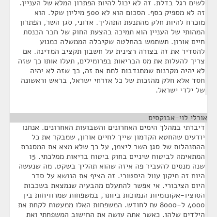
לשים רגל בדלת. זה לא יכול להיות הפתרון המלא של העניין.
זה לא מספיק כסף. הסכום הוא לא 500 מיליון שקל. הוא
מוכרח להיות חלק מהתנעת התהליך. אדוני, סגן השר, הפתרון
המהותי של העניין הוא תמיכה בהצעת החוק של חבר הכנסת
חיים אורון. תשתמש בהחלטה שקיבלה הממשלה כמנוע
להסדיר את זה בצורה רצינית על חשבון תקציב המדינה. אם
צריך להעלות את מס הבריאות בפרומילים, תעלו אותו כך שזה
לא יהיה מקרנות שמתנדבות לתת את זה, כך שזה לא יהיה
חסד אלא חלק מהזכות של כל אזרחי ישראל, בראש וראשונה
של ילדי ישראל.
אורלי לוי-אבוקסיס
¶
דיברתי במהלך הימים האחרונים והשבועות האחרונים. אנחנו
יודעים שהחטא הקדמון שייך לחיים אורון, שמבקר את כל
ההתנהלות של סגן השר ליצמן, על כך שלא מצא את המסגרת
המתאימה לביטוח שיניים בחוק ביטוח בריאות ממלכתי. 15
שנה מנסים להעביר פה איזה שהוא תהליך בשקט. מה שנעשה
היום זה תיקון עוול היסטורי. זה הציף את הנושא על סדר
היום הציבורי. אי אפשר להתעלם מהבעיה שנמצאת בשכבות
הסוציו-אקונומיות הנמוכות ביותר, במשפחות שמרוויחות בין
4000 ל-8000 ₪ לחודש. המשפחות האלו ממעטות לקחת את
הילדים שלהן. כאשר אתה עושה את החישוב המשפחתי ואת