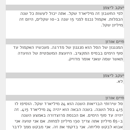
יעקב ליצמן
¶
לפי החשבון זה מיליארד שקל. אתה יכול לעשות כל שנה
הכפלות. אקמול נכנס לפני 15 שנה ב-10 שקלים, היום זה
מיליון שקל.
חיים אורון
¶
המנגנון של הסל הוא מנגנון של מדרגה. מעכשיו האקמול עד
סוף הימים בבסיס התקציב. היועצת המשפטית של הוועדה
תאשר שמה שאני אומר מדויק.
יעקב ליצמן
¶
לא.
חיים אורון
¶
סל שירותי הבריאות השנה הוא 24 מיליארד שקל. הוסיפו לו
415 בסל השנה. בשנה הבאה הוא יהיה 24 מיליארד 415. זה
יהיה עד סוף הימים. אם הכנסת פרוצדורה באמצע השנה
ב-65 מיליון אתה צריך 130 מיליון לפחות. אם אני טועה אני
אבוא לבקש סליחה. אני בדקתי את זה. אני מבקש ממך לדבר