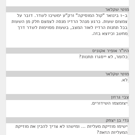
מוטי שקלאר
¶
ב-1 בינואר "קול המוסיקה" ורק"ע ימשיכו לשדר. דובר על
צמצום שעות. כרגע מנהל הרדיו מנסה לצמצם חלק מן השעות
בכל תחנות הרדיו לאור המצב, בשעות מסוימות לשדר דרך
מחשב וכיוצא בזה.
היו"ר אופיר אקוניס
¶
כלומר, לא ייסגרו תחנות?
מוטי שקלאר
¶
לא.
צבי גרזון
¶
יצומצמו השידורים.
גדי בן יצחק
¶
ישימו מוזיקת מעליות ... ומישהו לא צריך להכין את מוזיקת
המעליות הזאת?