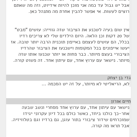
אבל יש גבול עד כמה אני מוכן להיות אידיוט, וזה מה שאתם
רוצים לעשות. אי אפשר להבין אחרת מה מתנהל כאן.
אין שום בעיה לשכנע את הציבור שזה גווייה: עושים "מבט"
של 20 דקות וכן הלאה. היום הילדים שלי לא צריכים רדיו
בכלל, הם עושים לעצמם באייפון תוכנית הרבה יותר טובה. אז
יעשו אייפונים בכל המקומות וישכנעו את הציבור שהרדיו
הציבורי בעצם מיותר. כבר פחות או יותר שכנעו אותו שזה
מיותר. נישאר עם ערוץ אחד, עם עיתון אחד. זה פשוט קורה.
גדי בן יצחק
¶
לא, הריאליטי לא מיותר, על זה יש הסכמה ...
חיים אורון
¶
נישאר עם עיתון אחד, עם ערוץ אחד מסחרי ונשב שבעה
אחר-כך כולנו ביחד, כאשר כולם בכל דיון עקרוני יגידו
שמוכרחים שידור ציבורי בתור עוגן, גם ברדיו וגם בטלוויזיה.
אבל תראו מה קורה.