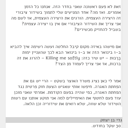
זאת לא פעם ראשונה שאני בחדר הזה. אנחנו כל הזמן
אומרים. ואז מה? אחד המניעים שלי לתמוך בשידור ציבורי
זה היצירה העצמית. הורגים את היצירה העצמית, אז לשם מה
אני צריך את השידור הציבורי אם אין בו יצירה עצמית?
בשביל להחזיק מכשירים?
אם מישהו באיזה מקום קיבל החלטה ועשה רשימה איך להביא
ב-1 בינואר הזה או ב-1 בינואר הבא לכך שהעניין ימות
בְרַכּוּת – יש שיר כזה: Killing me softly – להרוג את זה
ברכות, אז אני צריך לעמוד מן הצד?
אמר לי כאן נציג משרד האוצר בשקט – הרי יש גם את
הפחתת האגרה. חיפשו אותי שאגיש הצעת חוק פרטית נגד
הפחתת האגרה, כפי שהיה בפעם הקודמת. אמרתי שאני מוכן
עוד פעם לחטוף את האימיילים למה אני תוקע אותנו עם רשות
השידור שלא שווה, שלא רואים את שידוריה וכן הלאה.
גדי בן יצחק
¶
30 שקל בחודש.