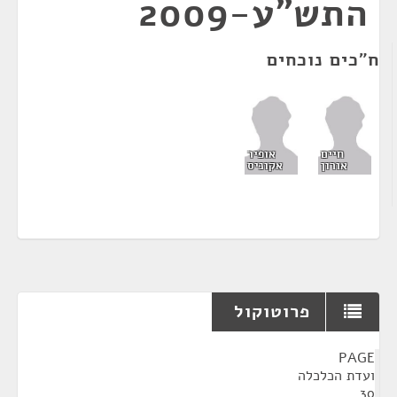
התש"ע-2009
ח"כים נוכחים
חיים
אופיר
אורון
אקוניס
פרוטוקול
¶
PAGE
ועדת הכלכלה
30