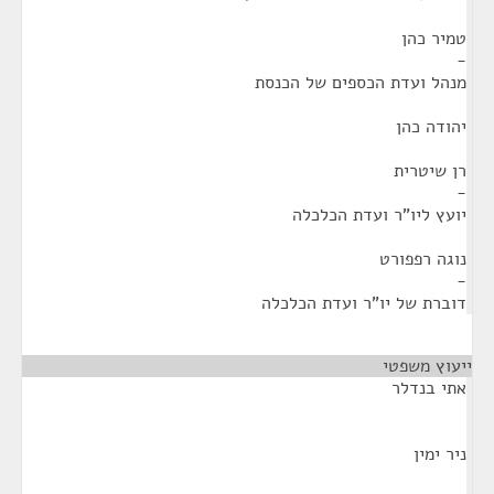
טמיר כהן
-
מנהל ועדת הכספים של הכנסת
יהודה כהן
רן שיטרית
-
יועץ ליו"ר ועדת הכלכלה
נוגה רפפורט
-
דוברת של יו"ר ועדת הכלכלה
ייעוץ משפטי
¶
אתי בנדלר
ניר ימין