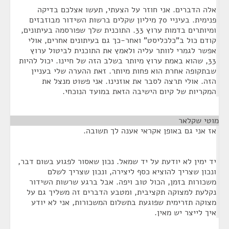
אלה הדברים. אני חוזר על הצעתי, תעשו אצלכם בדיקה
פנימית. בעיניי 70 מיליון שקלים ברשות השידור מבוזבזים
ומיותרים בדמות ערוץ 33. התוכנית שלך שפורסמה בעיתונים,
קודם כול ב"כלכליסט" ואחר-כך גם בעיתונים אחרים, אולי
אפשר לגמרי לוותר עליה ולאמץ את התוכנית לביטול ערוץ
33, שהוא באמת ערוץ מיותר בשלב הזה של חיינו. יכול להיות
שבתקופה אחרת הוא פחות מיותר. זאת ההערה שלי בעניין
הזה. אולי תרצה לסבר את אוזנינו. אני פשוט מנצל את
המקריות של קיום הישיבה הזאת במועד הנוכחי.
מוטי שקלאר
¶
אז אני גם באופן אקראי אענה לך תשובה.
יד ימין לא יודעת על יד שמאל. נכון שאסור לפגוע בשום דבר,
ונכון שצריך להוציא כסף ליצירה, ונכון שצריך לשלם
משכורות בזמן, הכול טוב ויפה. אבל ברגע שרשות השידור
נקלעת למצוקה תקציבית, ומטבע הדברים זה משליך גם על
מצוקה תזרימית שפוגעת בתשלום המשכורות, אני לא יודע
איך לייצר יש מאין.