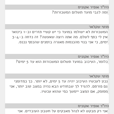
היו"ר אופיר אקוניס
¶
ומה לגבי מועד תשלום המשכורות?
מוטי שקלאר
¶
המשכורות לא ישולמו במועד כי יש קשיי תזרים וב-1 בינואר
אין לי כסף לשלם. מה אתה רוצה שאעשה? זה נדחה ב-3-4
ימים, כי אני בנוי מהכנסות מאגרה בזמנים שהכסף נכנס.
היו"ר אופיר אקוניס
¶
כלומר, העיכוב במועד תשלום המשכורות הוא עד 5 ימים?
מוטי שקלאר
¶
נכון לעכשיו העיכוב יהיה עד 5 ימים, לא יותר. כך כמדומני
גם פורסם. להגיד לך שבחודש הבא נהיה במצב טוב יותר, אני
מסופק, אם המצב יימשך כפי שהוא עכשיו.
היו"ר אופיר אקוניס
¶
אני רק מבקש לא לנהל מאבקים על חשבון העובדים. אני