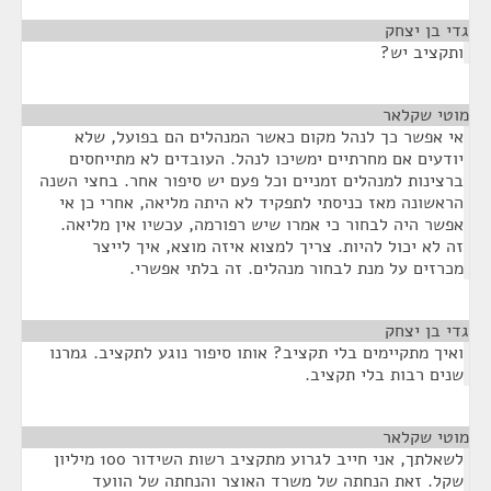
גדי בן יצחק
¶
ותקציב יש?
מוטי שקלאר
¶
אי אפשר כך לנהל מקום כאשר המנהלים הם בפועל, שלא
יודעים אם מחרתיים ימשיכו לנהל. העובדים לא מתייחסים
ברצינות למנהלים זמניים וכל פעם יש סיפור אחר. בחצי השנה
הראשונה מאז כניסתי לתפקיד לא היתה מליאה, אחרי כן אי
אפשר היה לבחור כי אמרו שיש רפורמה, עכשיו אין מליאה.
זה לא יכול להיות. צריך למצוא איזה מוצא, איך לייצר
מכרזים על מנת לבחור מנהלים. זה בלתי אפשרי.
גדי בן יצחק
¶
ואיך מתקיימים בלי תקציב? אותו סיפור נוגע לתקציב. גמרנו
שנים רבות בלי תקציב.
מוטי שקלאר
¶
לשאלתך, אני חייב לגרוע מתקציב רשות השידור 100 מיליון
שקל. זאת הנחתה של משרד האוצר והנחתה של הוועד