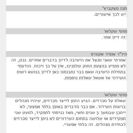
חנה מצקביץ'
¶
יש לכך אישורים.
מוטי שקלאר
¶
זה דיון אחר.
היו"ר אופיר אקוניס
¶
אמרתי שאני מנצל את הישיבה לדיון בדברים אחרים. נכון, זה
לא מופיע בהצעת החוק שלפנינו, אין על כך ויכוח. הודעתי
בתחילת הישיבה שאם כבר נתכנסנו כאן לדיון בנושא רשות
השידור אז אשאל שאלות נוספות.
מוטי שקלאר
¶
שאלת על מכרזים. הגיע הזמן לייצר מכרזים, שיהיו מנהלים
ברשות השידור. אם כבר מדברים באופן בלתי אמצעי, לא
ייתכן שבמשך 3 שנים וחצי, מאז כניסתי לתפקיד, למעט שני
תפקידים או שלושה בתחום השידורים לא ניתן לייצר מכרזים
לבחירת מנהלים. זה בלתי אפשרי.