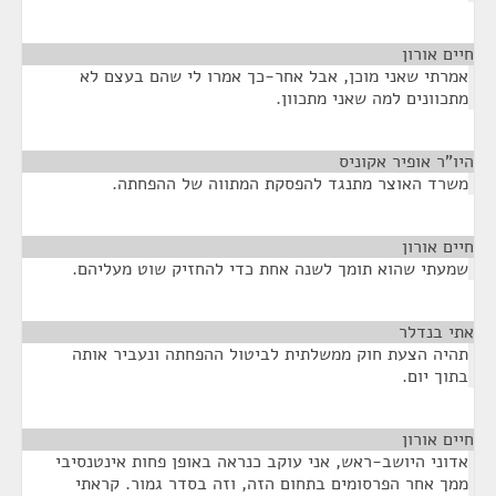
חיים אורון
¶
אמרתי שאני מוכן, אבל אחר-כך אמרו לי שהם בעצם לא
מתכוונים למה שאני מתכוון.
היו"ר אופיר אקוניס
¶
משרד האוצר מתנגד להפסקת המתווה של ההפחתה.
חיים אורון
¶
שמעתי שהוא תומך לשנה אחת כדי להחזיק שוט מעליהם.
אתי בנדלר
¶
תהיה הצעת חוק ממשלתית לביטול ההפחתה ונעביר אותה
בתוך יום.
חיים אורון
¶
אדוני היושב-ראש, אני עוקב כנראה באופן פחות אינטנסיבי
ממך אחר הפרסומים בתחום הזה, וזה בסדר גמור. קראתי