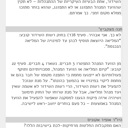
השידור, אחת הבעיות העיקריות של ההתנהלות – לא תקין
שהוועד המנהל התפוגג או לא התפוגג, שהוא בוחר מתוכו
ממלא מקום זמני. כך אמרתם.
חנה מצקביץ'
¶
לא כך. אני אבהיר. סעיף 8(ד) בחוק רשות השידור קובע:
"המליאה היוצאת תוסיף לכהן עד למינויה של המליאה
הנכנסת".
מן הוועד המנהל התפטרו 3 חברים. נשארו 4 חברים. סעיף 22
קובע: "קיום המליאה או הוועד המנהל, סמכויותיהם ותוקף
פעולותיהם לא ייפגעו מחמת כי התפנה מקומו של חבר בהם או
מחמת ליקוי במינויו או בהמשך כהונתו". על מנת שנוכל
להפעיל את רשות השידור, הרי רשות השידור לא אשמה שאין
ועד מנהל ומליאה, אבל על מנת שרוחו של החוק תימשך
ושיהיה איזה פיקוח הגענו למסקנה שאפשר להפעיל את הוועד
המנהל באמצעות – כל פעם בוחרים יושב-ראש לישיבה.
היו"ר אופיר אקוניס
¶
האם מתקבלות החלטות מרחיקות-לכת בישיבות הללו?