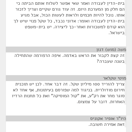
בית-הדין לעבודה ואמר שאי אפשר לשלוח אותם הביתה כי
הם חלק מן המערכת היום. זה עוד גורם שקיים וצריך לזכור
אותו. נוכל להיות חכמים ולראות לעשות הכול, אבל מגיע
בית-הדין לעבודה ואומר: אדוני נכבד, כל שקל פנוי שיש לך
הוא קודם למשכורות ואחר-כך ליצירה. יש בית-משפט
בישראל.
משה (מוש) דנון
¶
זה קצת לקבור את הראש באדמה. איפה הרפורמה שהתחילה
בשנה שעברה?
מוטי שקלאר
¶
צריך להוריד 100 מיליון שקל. זה דבר אחד. לכן יש תוכנית
חירום מודולרית. בניגוד למה שפורסם בעיתונות, אף אחד לא
סוגר מחר את רק"ע, את "קול המוסיקה" ואת כל תחנות הרדיו
האחרות. דובר על צמצום.
היו"ר אופיר אקוניס
¶
זאת אמירה חשובה.