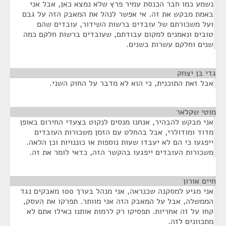
נשמע כמו חבר הכנסת עמיר פרץ שלא נמצא כאן, אבל אני
באמת מבקש את זה. אי אפשר לנהל את המאבק הזה על גבם
ועל משכורתם של עובדים ברשות השידור, עובדים שהם
טובים ונאמנים למקום עבודתם, שעובדים ברשות חלקם כמה
שנים וחלקם עשרות בשנים.
גדי בן יצחק
¶
אבל זאת התוכנית, כי הוא לא מדבר על החוק השני.
מוטי שקלאר
¶
אני מבקש להבהיר, אנחנו מנסים לנקוט בצעדי החירום באופן
מדוד ומודולרי, אבל בהחלט עם הזמן משכורות העובדים
ייפגעו כי הם לא יעבדו שעות נוספות או כוננויות וכן הלאה.
משכורות העובדים ייפגעו בהקשר הזה, כדאי לומר את זה.
חיים אורון
¶
אני מגיע למסקנה שכנראה, אני מנהל בערך 100 מאבקים נגד
הממשלה, אבל על המאבק הזה אני מוותר. תפרקו את העסק,
קחו על זה אחריות. תפסיקו רק לרמות אותנו כאילו אתם לא
מתכוונים לזה.