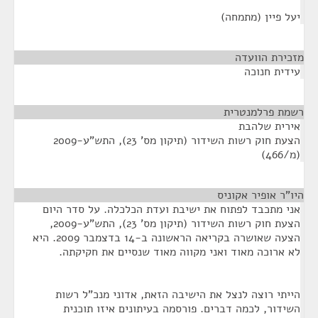
יעל פיין (מתמחה)
מזכירת הוועדה
¶
עידית חנוכה
רשמת פרלמנטרית
¶
אירית שלהבת
הצעת חוק רשות השידור (תיקון מס' 23), התש"ע-2009
(מ/466)
היו"ר אופיר אקוניס
¶
אני מתכבד לפתוח את ישיבת ועדת הכלכלה. על סדר היום
הצעת חוק רשות השידור (תיקון מס' 23), התש"ע-2009,
הצעה שאושרה בקריאה הראשונה ב-14 בדצמבר 2009. היא
לא ארוכה מאוד ואני מקווה מאוד שנסיים את חקיקתה.
הייתי רוצה לנצל את הישיבה הזאת, אדוני מנכ"ל רשות
השידור, לכמה דברים. פורסמה בעיתונים איזו תוכנית