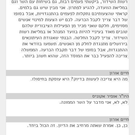
רשות השידור, ביקשתי פעמים רבות, גם בשיחות עם השר וגם
במליאת הוועדה, להגיע לפתרון. אני מבין שיש גם בלמים.
קראתי שהצעותיכם נתקלות לפעמים בהתנגדויות, אבל בסופו
של דבר צריך לקבל הכרעה. לכם יש הצעות למינוי אנשים
מסוימים, חלקם שאני מכיר מן הפעילות הציבורית שלהם
טובים מאוד בעיניי להיות בוועד המנהל או במליאת רשות
השידור. צריך לקבל החלטה. הבנתי שאגודת העיתונאים
בירושלים מתנגדת לחלק מן האנשים. תשמעו בוודאי את
ההתנגדות, אבל בסופו של דבר תקבלו הכרעה. הממשלה
צריכה להפעיל כבר את המוסד הזה, שהוא חשוב ביותר.
חיים אורון
¶
מה היא צריכה לעשות בדיוק? היא עוסקת בחיסולו.
היו"ר אופיר אקוניס
¶
לא, לא, אני מדבר על השר הממונה.
חיים אורון
¶
כן, כן. אמרת שאתה מרחיב את הדיון. זה הכול ביחד.