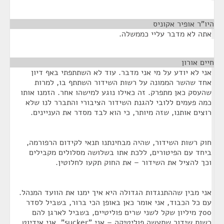
היו"ר אופיר אקוניס
¶
אתה לא מדבר עליי כממשלה.
חיים אורון
¶
אני לא יודע על מי אני מדבר. עוד לא השתתפתי באף דיון
אחד שהשר הממונה על רשות השידור השתתף בו, למרות
שהעסק כאן מתפרק. זה כאילו נוגע למישהו אחר. הזמנו אותו
כמה פעמים ללובי להגנת השידור הציבורי והתברר לנו שלא
רוצים אותנו, שזה מיותר, כי הוא לבד מסדר את העניינים.
חוק רשות השידור, שהיה מבחינתנו תנאי לקידום הרפורמה,
ביחד עם הפיטורים, ללכת אתו בשלושה מסלולים מקבילים
וכך להציל את השידור – את החוק תקעו לחלוטין.
אני מבין שההתנגדות הגדולה היא איך ימנו את הוועד המנהל.
עם כל הכבוד, אני אומר כאן באופן הכי ברור, בשביל לסדר
700 מיליון שקל לשני שרים פוליטיים, בשביל לארגן להם
רשות שידור שתעשה פוליטיקה – אני "sucker", אני אידיוט,