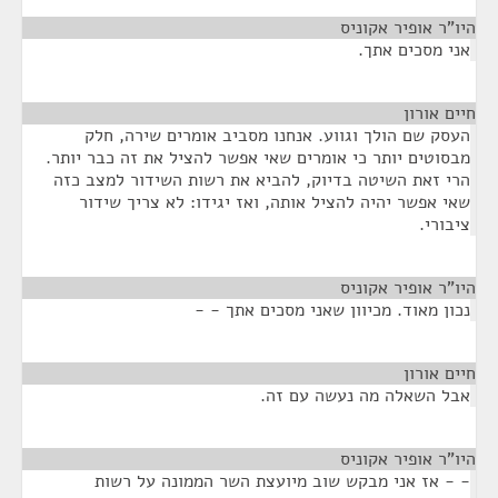
היו"ר אופיר אקוניס
¶
אני מסכים אתך.
חיים אורון
¶
העסק שם הולך וגווע. אנחנו מסביב אומרים שירה, חלק
מבסוטים יותר כי אומרים שאי אפשר להציל את זה כבר יותר.
הרי זאת השיטה בדיוק, להביא את רשות השידור למצב כזה
שאי אפשר יהיה להציל אותה, ואז יגידו: לא צריך שידור
ציבורי.
היו"ר אופיר אקוניס
¶
נכון מאוד. מכיוון שאני מסכים אתך - -
חיים אורון
¶
אבל השאלה מה נעשה עם זה.
היו"ר אופיר אקוניס
¶
- - אז אני מבקש שוב מיועצת השר הממונה על רשות