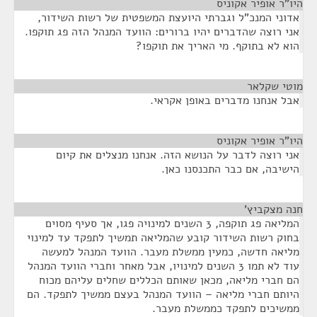
היו"ר אופיר אקוניס
¶
אדוני המנכ"ל וגברתי היועצת המשפטית של רשות השידור,
אני רוצה שהדברים יהיו ברורים: הוועד המנהל הזה פג תוקפו.
הוא לא בתוקף. מי האריך את תוקפו?
מוטי שקלאר
¶
אבל אנחנו מדברים באופן אקראי.
היו"ר אופיר אקוניס
¶
אני רוצה לדבר על הנושא הזה. אנחנו מנצלים את קיום
הישיבה, אם כבר התכנסנו כאן.
חנה מצקביץ'
¶
המליאה פג תוקפה, 3 השנים למינויה פגו, אך סעיף מסוים
בחוק רשות השידור קובע שהמליאה תמשיך לתפקד עד למינוי
מליאה חדשה, כמעין ממשלת מעבר. הוועד המנהל למעשה
עוד לא תמו 3 השנים למינויו, אבל מאחר וחברי הוועד המנהל
הם חברי מליאה, מכאן שאותם הכללים שחלים עליהם מכוח
היותם חברי מליאה – הוועד המנהל בעצם ממשיך לתפקד. הם
ממשיכים לתפקד כממשלת מעבר.