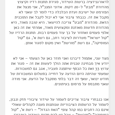
לראורגניזציה ברשות השידור, סגירת תחנות רדיו וקיצוץ
מהדורת "מבט" ל-20 דקות. אדוני המנכ"ל, אני מנצל את
הפורמט של ישיבת ועדת הכלכלה כדי לומר לך שאני לא
מקבל את זה. כנבחר ציבור אני לא יכול לקבל את התוכנית
הזאת. מהדורת "מבט" צריכה להישאר. היא טובה מאוד, היא
מהדורת חדשות מאוזנת ומקצועית מאוד, אמרתי את זה כאן
אלפי פעמים ואחזור על כך עוד פעמים רבות. תחנות הרדיו של
"קול ישראל" משדרות לציבור רחב, גם רשת א', גם "קול
המוסיקה", גם רשת "מורשת" ואין מקום לסגור אותן.
מצד שני, אתמול דיברנו ואני חוזר כאן על הצעתי – אני לא
יודע איך מבחינה טכנית אתה הולך לעשות את זה – סגור את
ערוץ 33 ואת כל הכסף שיתפנה תעביר, אגב גם למשכורות.
שמעתי שהיתה היום הודעה על דחייה בתשלום המשכורות של
חודש ינואר, שאף זה דבר בלתי מתקבל על הדעת. אני מודה
שאני מתבסס על פרסום בעיתונים.
אנו כנבחרי ציבור צריכים לשמור על שידור ציבורי חזק ונבון,
לשמור על הרשתות הציבוריות שנותנות מענה לקהלים שאולי
אינם כה רחבים כמו קהל צופי "האח הגדול" – רשת א', "קול
המוסיקה" ו"מורשת" – אבל יש להם מקום בשידור הציבורי.