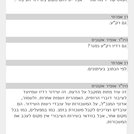
רן אפרתי
¶
גם רק"ע.
היו"ר אופיר אקוניס
¶
גם רדיו רק"ע נסגר?
רן אפרתי
¶
לפי הכתוב בעיתונים.
היו"ר אופיר אקוניס
¶
זה עוד פחות מתקבל על הדעת. זה שידור רדיו שמיועד
לציבור דוברי הרוסית, האמהרית ושפות אחרות. ולשמור,
אדוני המנכ"ל, על המשכורות של עובדי רשות השידור. הם
עובדים וצריכים לקבל משכורת בזמן. כמו במפעלים, כמו בכל
מקום אחר, אבל בוודאי בשירות הציבורי אין מקום לעכב את
המשכורות.