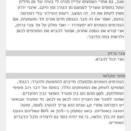
אגב, גם אחרי הצמצום עדיין תהיה לי בעיה של 20 מיליון
שקל נוספים שצריך לצמצם מן הגורן ומן היקב. אינני יודע
מאין לקחת את זה. זה המצב. רשות השידור בלי רפורמה
גוועת, ואמר את זה חבר הכנסת חיים אורון חד-משמעית. אם
הגורמים השונים לא יתעוררו – ואני חולק על מר צבי גרזון,
אני קורא את המפה אחרת, אפשר להביא את הסעיפים לכאן
ולראות במה מדובר.
צבי גרזון
¶
אני יכול להביא.
מוטי שקלאר
¶
הגורמים השונים מלמעלה חייבים להתעשת ולהגיד: רבותי,
תפסיקו לשחק את המשחקים הללו. בסופו של דבר רוב סעיפי
המחלוקת, 99% מהם הם בין משרד האוצר ובין הוועדים.
אפשר לסגור את העניין הזה לכאן או לכאן. מי שסבור שכאשר
יש רפורמה אחרי 40 שנים הוא צריך להשיג 100%, טועה
ושוגה באשליות. בואו נסתפק ב-70% או 80% שאליהם הגענו
ועם זה נלך הלאה, כי אז יהיה כסף גם ליצירה ולכל הדברים
האחרים.