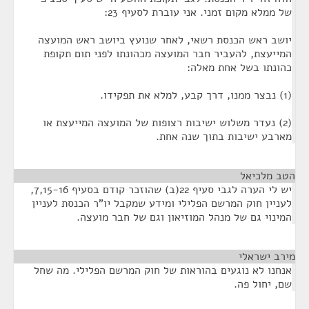
של ממלא מקום זמני. אני עוברת לסעיף 23:
יושב ראש הכנסת רשאי, לאחר שנועץ ביושב ראש המועצה
המייעצת, להעביר חבר המועצה מכהונתו לפני תום תקופת
כהונתו בשל אחת מאלה:
(1) נבצר ממנו, דרך קבע, למלא את תפקידו.
(2) נעדר משלוש ישיבות רצופות של המועצה המייעצת או
מארבע ישיבות בתוך שנה אחת.
הטב מלכיאל
¶
יש לי הערה לגבי סעיף 22(ב) שהוזכר קודם בסעיף 7,15-16,
לעניין חוק המרשם הפלילי ומידע שמקבל יו"ר הכנסת לעניין
המינוי גם של מנהל המוזיאון וגם של חבר מועצה.
מירב ישראלי
¶
אנחנו לא נוגעים בהוראות של חוק המרשם הפלילי. מה שחל
שם, יחול פה.