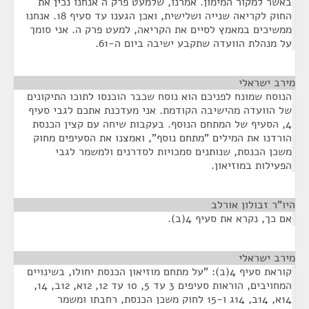
באשר למקור המימון. אמרנו, שלמעט פרק ה אנחנו נכין את
החוק לקריאה שנייה ושלישית, ואכן הגענו עד סעיף 18. אנחנו
ממשיכים במאמץ לסיים את הקריאה, למעט פרק ה. אני סומך
על מנהלת הוועדה שתקבע ישיבה ביום ה-61.
מירב ישראלי
¶
הנוסח שמונח לפניכם הוא נוסח שכבר הוכנסו לתוכו התיקונים
של הוועדה מהישיבה הקודמת. אני מעדכנת אתכם לגבי סעיף
4, הסעיף של המתחם הנוסף. בעקבות שיחה עם קצין הכנסת
הורדנו את המילים "מתחם נוסף", ואמצנו את הסעיפים מחוק
משכן הכנסת, שנותנים סמכויות לסדרנים ולמשמר לגבי
הפעילות במוזיאון.
היו"ר זבולון אורלב
¶
אם כך, נקרא את סעיף 4(ב).
מירב ישראלי
¶
קוראת סעיף 4(ב): "על מתחם מוזיאון הכנסת יחולו, בשינויים
המחויבים, הוראות סעיפים 3 עד 5, 10 עד 12, 12א, 12ב, 14,
14א, 14ב, 14ג ו-15 לחוק משכן הכנסת, רחבתו ומשמר