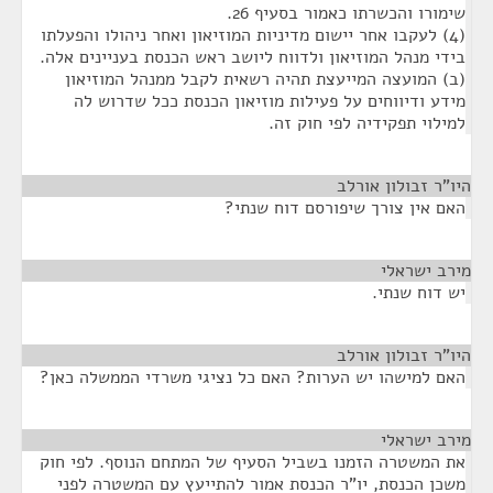
שימורו והכשרתו כאמור בסעיף 26.
(4) לעקבו אחר יישום מדיניות המוזיאון ואחר ניהולו והפעלתו
בידי מנהל המוזיאון ולדווח ליושב ראש הכנסת בעניינים אלה.
(ב) המועצה המייעצת תהיה רשאית לקבל ממנהל המוזיאון
מידע ודיווחים על פעילות מוזיאון הכנסת ככל שדרוש לה
למילוי תפקידיה לפי חוק זה.
היו"ר זבולון אורלב
¶
האם אין צורך שיפורסם דוח שנתי?
מירב ישראלי
¶
יש דוח שנתי.
היו"ר זבולון אורלב
¶
האם למישהו יש הערות? האם כל נציגי משרדי הממשלה כאן?
מירב ישראלי
¶
את המשטרה הזמנו בשביל הסעיף של המתחם הנוסף. לפי חוק
משכן הכנסת, יו"ר הכנסת אמור להתייעץ עם המשטרה לפני