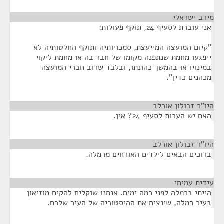
מירב ישראלי
¶
אני עוברת לסעיף 24, תוקף פעולות:
"קיום המועצה המייעצת, סמכויותיה ותוקף החלטותיה לא
ייפגעו מחמת שנתפנה מקומו של חבר בה או מחמת ליקוי
במינויו או בהמשך כהונתו, ובלבד שרוב חברי המועצה
מכהנים כדין".
היו"ר זבולון אורלב
¶
האם יש הערות לסעיף 24? אין.
היו"ר זבולון אורלב
¶
ברוכים הבאים לילדים האורחים מרמלה.
עידית עמיחי
¶
הייתי ברמלה לפני כמה ימים. אנחנו שוקלים להקים מוזיאון
בעיר רמלה, שינציח את ההיסטוריה של העיר שלכם.