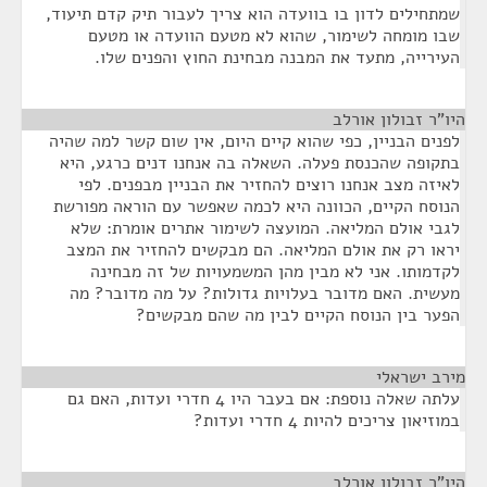
שמתחילים לדון בו בוועדה הוא צריך לעבור תיק קדם תיעוד,
שבו מומחה לשימור, שהוא לא מטעם הוועדה או מטעם
העירייה, מתעד את המבנה מבחינת החוץ והפנים שלו.
היו"ר זבולון אורלב
¶
לפנים הבניין, כפי שהוא קיים היום, אין שום קשר למה שהיה
בתקופה שהכנסת פעלה. השאלה בה אנחנו דנים כרגע, היא
לאיזה מצב אנחנו רוצים להחזיר את הבניין מבפנים. לפי
הנוסח הקיים, הכוונה היא לכמה שאפשר עם הוראה מפורשת
לגבי אולם המליאה. המועצה לשימור אתרים אומרת: שלא
יראו רק את אולם המליאה. הם מבקשים להחזיר את המצב
לקדמותו. אני לא מבין מהן המשמעויות של זה מבחינה
מעשית. האם מדובר בעלויות גדולות? על מה מדובר? מה
הפער בין הנוסח הקיים לבין מה שהם מבקשים?
מירב ישראלי
¶
עלתה שאלה נוספת: אם בעבר היו 4 חדרי ועדות, האם גם
במוזיאון צריכים להיות 4 חדרי ועדות?
היו"ר זבולון אורלב
¶