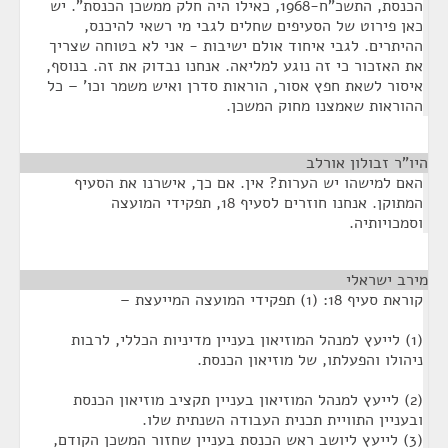
הכנסת, התשכ"ח-1968, כאילו היה חלק ממשכן הכנסת". יש
כאן פירוט של הסעיפים שחלים לגבי מי רשאי להיכנס,
ההיתרים. לגבי איחוד אולם ישיבות - אני לא בטוחה שצריך
את האזכור כי זה נוגע למליאה. אנחנו נבדוק את זה. בנוסף,
איסור לשאת חפץ אסור, הוראות סדרן ואיש משמר וכו' – כל
ההוראות שאמצנו מחוק המשכן.
היו"ר זבולון אורלב
¶
האם למישהו יש הערות? אין. אם כך, אישרנו את הסעיף
המתוקן. אנחנו חוזרים לסעיף 18, תפקידי המועצה
וסמכויותיה.
מירב ישראלי
¶
קוראת סעיף 18: (1) תפקידי המועצה המייעצת –
(1) לייעץ למנהל המוזיאון בעניין מדיניות הכללי, לרבות
ניהולו והפעלתו, של מוזיאון הכנסת.
(2) לייעץ למנהל המוזיאון בעניין תקציב מוזיאון הכנסת
ובעניין התוויית תכנית העבודה השנתית שלו.
(3) לייעץ ליושב ראש הכנסת בעניין שחזור המשכן הקודם,