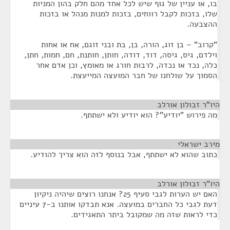
בו, או עניין של גוף שיש לכל אחד מהם חלק בהון המניות
שלו, בזכות לקבל רווחים, בזכות למנות מנהל או בזכות
ההצבעה.
"קרוב" – בן זוג, הורה, בן, בת ובני זוגם, אח או אחות
וילדם, גיס, גיסה, דוד, דודה, חותן, חותנת, חם, חמות, חתן,
כלה, נכד או נכדה, לרבות חורג או מאומץ, וכן אדם אחר
הסמוך על שולחנו של חבר המועצה המייעצת.
היו"ר זבולון אורלב
¶
מה פירוש "יודיע"? הוא יודיע ולא ישתתף.
מירב ישראלי
¶
כתוב שהוא לא ישתתף, אבל בנוסף לזה הוא צריך להודיע.
היו"ר זבולון אורלב
¶
האם יש הערות לגבי סעיף 25? אנחנו רוצים שיהיה ניקיון
דעת לגבי כל החברים במועצה. אנא תבדקו אותנו ב-7 עיניים
כדי לראות שזה מה שמקובל ביתר התאגידים.