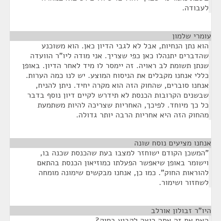
לעבודה.
עומרי שלמון
¶
הוא נתן הנחיות, אבל לא לגבי הדיון כאן. הוא משוכנע
שהדברים יתנהלו כאן כפי שצריך. אני מודה ליו"ר הוועדה
שנתן תשומת לב ראויה. זה יימסר לו מיד לאחר הדיון. באופן
כללי אנחנו מקבלים את הניסוח המוצע. יש לנו כמה הערות.
אנחנו סוברים, שהחוק הזה הוא מקרה יחיד. ניתן להניח,
שבשנים הקרובות הכנסת לא תידרש לקיים דיון נוסף בדבר
כל כך מיוחד. לפיכך, האחריות שצריכה להיות משתמעת
מהחוק הזה היא אחריות הרבה יותר גדולה.
אנחנו מציעים נוסח שונה
¶
"המשכן הקודם ישוחזר למצבו בעת שהכנסת שכנה בו,
וישומר באופן שיאפשר הפעלתו כמוזיאון הכנסת בהתאם
להוראות החוק". כמו כן, אנחנו מבקשים שימונה מומחה
לשחזור ושימור.
היו"ר זבולון אורלב
¶
האם את זה אתה רוצה לקבוע בחוק?