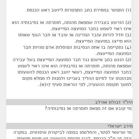
(1) התפטר במסירת כתב התפטרות ליושב ראש הכנסת
(2) הורשע בעבירה שמפאת מהותה, חומרתה או נסיבותיה הוא
אינו ראוי לשמש כחבר המועצה המייעצת.
(3) חדל להיות עובד המדינה או עובד או חבר הגוף שאותו
הוא מייצג במועצה המייעצת.
(4) נתקיימה בו אחת הנסיבות הפוסלות אדם מהיות חבר
המועצה המייעצת.
(2) הוגש כתב אישום נגד חבר המועצה המייעצת בשל עבירה
שמפאת מהותה, חומרתה או נסיבותיה הוא אינו ראוי לשמש
כחבר המועצה המייעצת, רשאי יושב ראש הכנסת להשעותו
מכהונתו עד לסיום ההליך בעניינו ולמנות לו ממלא מקום
למשך תקופת ההשעיה, לפי הוראות סעיף 17(א).
היו"ר זבולון אורלב
¶
מי קובע אם זה מפאת חומרתה או נסיבותיה?
מירב ישראלי
¶
מי שרשאי לפטר, והחלטתו כפופה לביקורת שיפוטית. במקרה
הזה זה יו"ר הכנסת. לגבי תקופת ההשעיה יש סעיף ספציפי