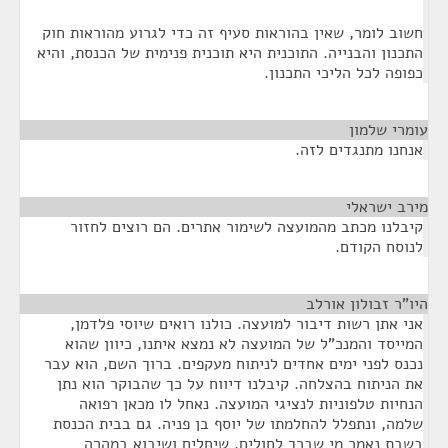
חשוב לומר, שאין בהוראות סעיף זה כדי לגרוע מהוראות חוק
התכנון והבנייה. התוכנית היא תוכנית פנימית של הכנסת, והיא
כפופה לכל הליכי התכנון.
עומרי שלמון
¶
אנחנו מתנגדים לזה.
מירב ישראלי
¶
קיבלנו מכתב מהמועצה לשימור אתרים. הם רוצים לחזור
לנוסח הקודם.
היו"ר זבולון אורלב
¶
אני אתן רשות דיבור למועצה. כולנו רואים שיוסי פלדמן,
המייסד והמנכ"ל של המועצה לא נמצא איתנו, כיוון שהוא
נכנס לפני ימים אחדים לניתוח מעקפים. ברוך השם, הוא עבר
את הניתוח בהצלחה. קיבלנו דיווח על כך שהבוקר הוא נתן
הנחיות טלפוניות לנציגי המועצה. נאחל לו מכאן רפואה
שלמה, ונתפלל להחלמתו של יוסף בן פניה. גם בבית הכנסת
בשבת נאמר מי שברך לחולים. שיחלים ושיבוא במהרה