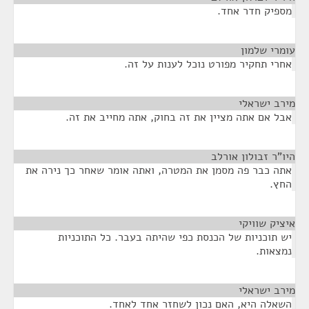
מספיק חדר אחד.
עומרי שלמון
¶
אחרי תחקיר מפורט נוכל לענות על זה.
מירב ישראלי
¶
אבל אם אתה מציין את זה בחוק, אתה מחייב את זה.
היו"ר זבולון אורלב
¶
אתה כבר פה מסמן את המטרה, ואתה אומר שאחר כך נירה את
החץ.
איציק שוויקי
¶
יש תוכניות של הכנסת כפי שהיתה בעבר. כל התוכניות
נמצאות.
מירב ישראלי
¶
השאלה היא, האם נכון לשחזר אחד לאחד.