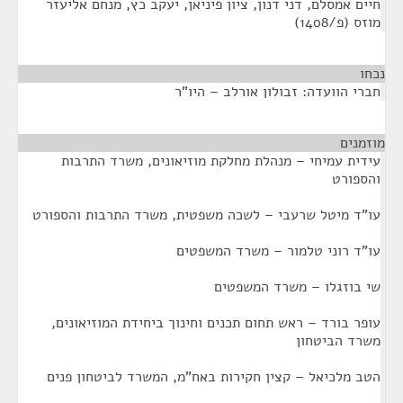
חיים אמסלם, דני דנון, ציון פיניאן, יעקב כץ, מנחם אליעזר
מוזס (פ/1408)
נכחו
¶
חברי הוועדה: זבולון אורלב – היו"ר
מוזמנים
¶
עידית עמיחי – מנהלת מחלקת מוזיאונים, משרד התרבות
והספורט
עו"ד מיטל שרעבי – לשכה משפטית, משרד התרבות והספורט
עו"ד רוני טלמור – משרד המשפטים
שי בוזגלו – משרד המשפטים
עופר בורד – ראש תחום תכנים וחינוך ביחידת המוזיאונים,
משרד הביטחון
הטב מלכיאל – קצין חקירות באח"מ, המשרד לביטחון פנים