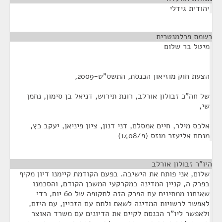
יהודית גידלי
רשמת פרלמנטרית
¶
מיטל בר שלום
הצעת חוק מוזיאון הכנסת, התשס"ט-2009,
של חה"כ זבולון אורלב, רונת תירוש, דניאל בן סימון, נחמן
שי,
אלכס מילר, חיים אמסלם, דני דנון, ציון פיניאן, יעקב כץ,
מנחם אליעזר מוזס (פ/1408)
היו"ר זבולון אורלב
¶
שלום, אני פותח את הישיבה. בפעם הקודמת קיימנו דיון מקיף
בפרק ה, קניין המדינה במקרקעי המשכן הקודם, והסכמנו
שאנחנו ממתינים עם הפרק הזה לתקופה של 60 יום, כדי
לאפשר לרשויות המדינה לשאת ולתת עם הזכיין, עם היזם,
ולאפשר ליו"ר הכנסת לקיים את הדיונים עם משרד האוצר