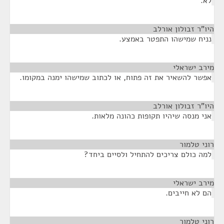
לא.
היו"ר זבולון אורלב
¶
נניח שמישהו התפטר באמצע.
מירב ישראלי
¶
אפשר להשאיר את זה פתוח, או לכתוב שמישהו ימנה במקומו.
היו"ר זבולון אורלב
¶
אני מנסה שיהיו תקופות כהונה מלאות.
רוני טלמור
¶
למה כולם צריכים להתחיל ולסיים ביחד?
מירב ישראלי
¶
הם לא חייבים.
רוני טלמור
¶