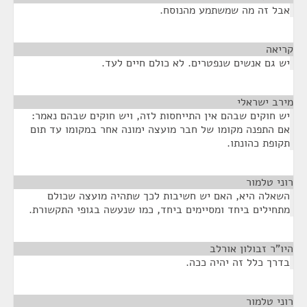
אבל זה מה שמשתמע מהנוסח.
קריאה
¶
יש גם אנשים שנפטרים. לא כולם חיים לעד.
מירב ישראלי
¶
יש חוקים שבהם אין התייחסות לזה, ויש חוקים שבהם נאמר:
אם התפנה מקומו של חבר מועצה ימונה אחר במקומו עד תום
תקופת כהונתו.
רוני טלמור
¶
השאלה היא, האם יש חשיבות לכך שתהיה מועצה שכולם
מתחילים ביחד ומסיימים ביחד, כמו שנעשה בגופי התקשורת.
היו"ר זבולון אורלב
¶
בדרך כלל זה יהיה ככה.
רוני טלמור
¶