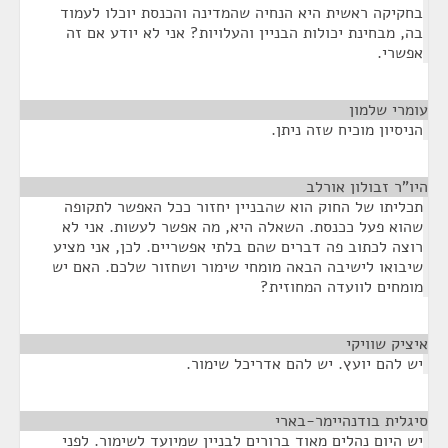
בחקיקה ראשית היא הנחיה שהמדינה והכנסת יוכלו לעמוד
בה, מבחינת יכולות הבניין והעלויות? אני לא יודע אם זה
אפשרי.
עומרי שלמון
¶
הניסיון מוכיח שזה ניתן.
היו"ר זבולון אורלב
¶
תכליתו של החוק הוא שהבניין יחזור ככל האפשר לתקופה
שהוא פעל ככנסת. השאלה היא, מה אפשר לעשות. אני לא
רוצה לכתוב פה דברים שהם בלתי אפשריים. לכן, אני מציע
שיבואו לישיבה הבאה מומחי שימור ושחזור שלכם. האם יש
מומחים לוועדה המחוזית?
איציק שוויקי
¶
יש להם יועץ. יש להם אדריכל שימור.
סיגלית בודנהיימר-בארי
¶
יש היום נהלים מאוד ברורים לבניין שמיועד לשימור. לפני