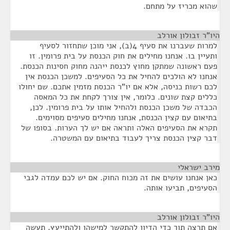
שהוא מכריז על מתחם.
היו"ר זבולון אורלב
¶
למרות שעברנו את סעיף 4(ב), אני מוכן שתחזור לסעיף
ותעיין בו. אנחנו מחילים את חוק הכנסת על בית פרומין. זו
פעם ראשונה שמתקן מחוץ לכנסת ייהנה מחוק חסינות הכנסת.
אנחנו לא הולכים להחיל את כל הסעיפים. למשכן הכנסת אין
לכם רשות כניסה, אלא אם יו"ר הכנסת מזמין אתכם. שם יחולו
כללים קצת שונים. כלומר, אין צורך לקחת את כל המאסה
הכבדה של משכן הכנסת ולהחיל אותו על בית פרומין. לכן,
בתיאום עם קצין הכנסת, אנחנו מחילים סעיפים מסוימים.
תקרא את הסעיפים האלה ותראה אם יש לך הערות. בסופו של
דבר קצין הכנסת צריך לעבוד בתיאום עם המשטרה.
מירב ישראלי
¶
כאן אנחנו עושים את זה מכוח החוק. אם יש לכם עמדה לגבי
הסעיפים, תביעו אותה.
היו"ר זבולון אורלב
¶
אם תרצה תוך כדי הדיון להתקשר למישהו ולהתייעץ, תעשה