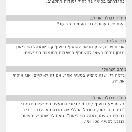
כהגדרתם בסעיף 32 לחוק יסודות התקציב.
היו"ר זבולון אורלב
¶
האם יש הערות לגבי סעיפים 19-20?
רוני טלמור
¶
אני חושבת, שמן הראוי להוסיף בסעיף 19, שמנהל המוזיאון
יוזמן ויהיה רשאי להשתתף בישיבות המועצה המייעצת.
מירב ישראלי
¶
נדמה לי, שזה מופיע בסעיף אחר. אם זה לא קיים, אני אוסיף
את זה.
היו"ר זבולון אורלב
¶
זה מופיע בסעיף 17(ד): לדיוני המועצה המייעצת יוזמנו:
"מזכיר הכנסת, המנהל הכללי של הכנסת או עובד בכיר
בכנסת מטעמו, מנהל המוזיאון". האם למישהו יש הערות
בנוגע לסעיף 20? אין.