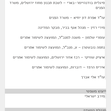
סיגלית בודנהיימר-בארי – לשכת תכנון מחוז ירושלים, משרד
הפנים
עו"ד אפרת דון יחיא – משרד הפנים
מירי רזין – מנהל אגף בכיר, מבקר המדינה
עומרי שלמון – משנה למנכ"ל, המועצה לשימור אתרים
נחמה נובשטרן – ע, מנכ"ל, המועצה לשימור אתרים
איציק שוויקי – רכז אזור ירושלים, המועצה לשימור אתרים
איריס הרפז – דוברות, המועצה לשימור אתרים
עו"ד אלי אברך
ייעוץ משפטי
¶
מירב ישראלי
מנהלת הוועדה
¶