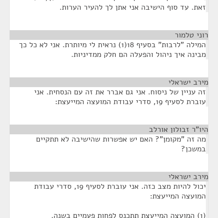
זאת. עד סוף הישיבה אני אתן לך להעיר הערות.
רוני טלמור
¶
המילה "לרבות" בסעיף 18(1) נראית לי מיותרת. אני לא כל כך
מבינה איך ניהול והפעלה הם חלק ממדיניות.
מירב ישראלי
¶
זה עניין של ניסוח. אני גם אברר את זה עם הנסחית. אני
עוברת לסעיף 19, סדרי עבודת המועצה המייעצת:
היו"ר זבולון אורלב
¶
מה זה "מקומן"? האם יש אפשרות שהישיבה לא תתקיים
במשכן?
מירב ישראלי
¶
יכול להיות מצב כזה. אני עוברת לסעיף 19, סדרי עבודת
המועצה המייעצת:
(1) המועצה המייעצת תתכנס לפחות פעמיים בשנה.