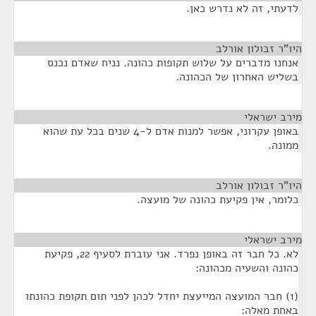
לדעתי, זה לא נדרש כאן.
היו"ר זבולון אורלב
¶
אנחנו מדברים על שלוש תקופות כהונה. נניח שאדם נכנס
בשליש האחרון של הכהונה.
מירב ישראלי
¶
באופן עקרוני, אפשר למנות אדם ל-4 שנים בכל עת שהוא
ממונה.
היו"ר זבולון אורלב
¶
כלומר, אין פקיעת כהונה של מועצה.
מירב ישראלי
¶
לא. כל חבר זה באופן נפרד. אני עוברת לסעיף 22, פקיעת
כהונה והשעיה מכהונה:
(1) חבר המועצה המייעצת יחדל לכהן לפני תום תקופת כהונתו
באחת מאלה: