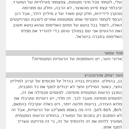
שלי, לקחתי מכל מיני מקומות, צמצמתי פעילויות של המשרד.
קיבלתי קצת סיוע מהאוצר, לא הרבה, וחלק גם מתרומה
מהקרן לידידות, חלק קטן מאוד של 2 מיליון דולר, אבל רוב
הכסף לקחתי והפניתי אותו ממקומות אחרים לטובת הפרויקטים
האלה, לטפל בכל נושא של תחום האלימות שהוא נושא חשוב
ואת הדגשים אני שם במהלך 2010 כדי להוריד את מפלס
האלימות בחברה בישראל.
חמד עמאר
¶
אדוני השר, יש השתתפות של הרשויות המקומיות?
השר יצחק אהרונוביץ
¶
כן, בהחלט. התכנית בנויה בגדול על סכומים של קרוב למיליון
וחצי, כאשר המיליון וחצי לא יכולים למנף את כל התכנית,
כמובן הרשות המקומית מוסיפה. לפעמים מכפילה את זה,
לפעמים מוסיפה מעבר לכך. זה תלוי, יש רשויות שקיבלו את
מלוא העזרה, ברשות חלשה יותר, ויש כאלה שקיבלו בהתאם,
80%, 60% 50%. היה פה באמת מאצ'ינג של הרשויות, אבל זה
לא הסתכם רק בסכום של המשרד, בהחלט הרשות המקומית
תמשיך ללוות את זה ולהוסיף על זה, כי זה פרויקט שצריך
למנף אותו.