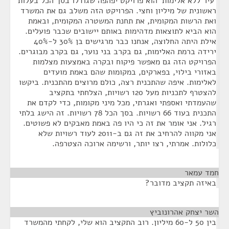
'עיר ללא אלימות' הוא פרויקט יפהפה שגודלו בסך הכל בעלות
ראשונית של מיליון וחצי. הפרויקט הזה משלב גם את המשרד
ואת הרשות המקומית, את תחנת המשטרה המקומית, ובאמת
הוא הביא לתוצאות מדהימות באותם יישובים שכבר פועלים.
אילת היתה החלוצה, אנחנו כבר מרגישים בן 30% ל-40%
ירידה ברמת האלימות, גם בקרב בני נוער, גם בקרב מבוגרים.
הפרויקט הזה גם מאפשר פיקוח ובקרה באמצעות מצלמות
באזורי בילוי, בפארקים, במקומות שהם באמת מועדים
לאלימות. איפה שהתכנית רצה, כולם מרוצים מהתכנית. ביקשו
להצטרף לתכניות מעל 120 רשויות, הצלחתי בתקציב
שהעמדתי ואספתי ואגרתי, מכל מיני מקומות, כדי לקדם את
התכנית בעוד 66 רשויות. בסך הכל 78 רשויות. זה הישג בלתי
רגיל. אני אומר את זה כי היו פה באמת מאבקים לא פשוטים.
אני מקווה להרחיב את זה גם ב-2011 לעוד רשויות שלא
כלולות. אמרתי, רצו יותר, ורשימה ארוכה הצטרפה.
חמד עמאר
¶
באיזה תקציב מדובר?
השר יצחק אהרונוביץ
¶
בין 50 ל-60 מיליון. רוב התקציב הוא שלי, לקחתי מהמשרד