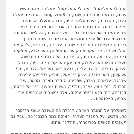
'עיר ללא אלימות'. 'עיר ללא אלימות' פועלת במסגרת שש
ערים, כרגע במתכונת הישנה, ב-2009-2008. התכנית פועלת
בעכו, בטבריה, נצרת עלית, צפת, חדרה ומעלה אדומים
ואילת. במסגרת הרחבת התכנית, אנחנו מרחיבים ורק לפני
שבוע הצגתי את התכנית בפני ראשי הערים, השלטון המקומי,
והכנסתי עוד 66 ערים ומועצות אזוריות חדשות, וכמובן
ביניהם נמצאים גם ערים ויישובים ערביים, דרוזים, צ'רקסים,
הכל משולב. אני אקריא רק את התוספות; באר שבע, אופקים,
דימונה, שדרות, נתיבות, קרית גת. אלה בתכנית החדשה.
מעלות תרשיחא, עפולה, אור עקיבא, קרית ים, צפת, מגדל
העמק, נהריה, יקנעם עלית, גבעת זאב ואריאל, גלבוע, חוף
אשקלון, באר טוביה, עמק יזרעאל, חורא, כסייפה, ערערה
שבנגב, עראבה, נצרת, שפרעם, ג'דדה מאכר, מראר, עיר
הכרמל, בית ג'אן, טירה, זרזיר, בשמת טבעון, ביר אל מכסור,
דבוריה, דיר חנא וביתר עילית. אלה יישובים שנכנסים עוד
שבוע, ב-1.1.2010.
לשאלתך על המגזר הערבי, קיבלת פה תשובה שאני חיזקתי
פה, בדגש, על המגזר הערבי. ראיתם כמה הכנסנו פה, אבל גם
יישובים חלשים בפריפריה, חיזקנו אותם.