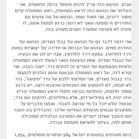
שנים. הנושא הזה צריך להיות מטופל ברמה הלאומית. אני
העליתי את הנושא הזה לראש הממשלה, ראש הממשלה קיים
מספר דיונים, אני מאוד שמח. הנושא של מה עושים עם
החודרים זו תופעה שאני לא רוצה כרגע לפתוח אותה, זו
סוגיה לא פשוטה שמשרד הפנים מעורב בזה.
אני רוצה לדבר גם על הנושא של גבול מצרים; הנושא של
החדרת סמים. הנושא של הברחת או חדירה של יצאניות כמעט
וירד לחלוטין. כמעט וירד לחלוטין, אבל יש לנו את הבעיה
של הגבול הפרוץ. אחת ההצעות שאני הצעתי לראש הממשלה
ולצוות המצומצם של השרים זה להקים גדר. ישנה הבנה, אני
קורא לזה, של ראש הממשלה שבשנת 2010 הולכים להקמת
גדר בגבול מצרים. אני המלצתי ללכת על גדר 'טיפשה', גדר
לא חכמה, לא להשקיע את הסכומים שהצבא רוצה. יש כרגע
מספר חלופות, ההחלטה כנראה תיפול וראש הממשלה יכריע
שזה יהיה לא במיליארדים, אלא במיליונים, ולהקים שם גדר,
מכשול שלא יוכל כל מי שרוצה לעבור. אנחנו מדברים על
מסתננים שבאים מהעולם השלישי אלינו. ההבדלים בין השכר
שם והשכר אצלנו יוצרים את המשיכה הכלכלית שמובילה
אותם לפה, בעיקר למציאת מקומות עבודה.
כיום משרתים במשטרת ישראל 584 שוטרים מוסלמים, 1,254