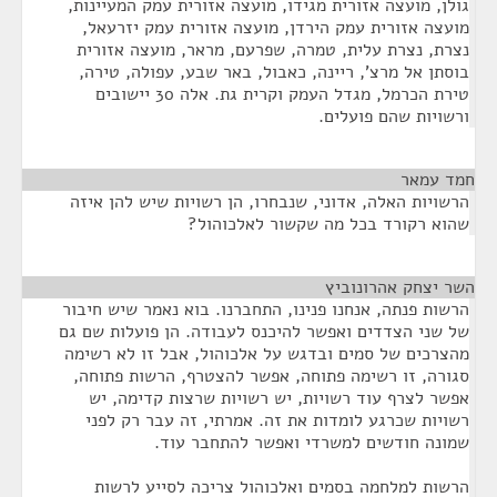
גולן, מועצה אזורית מגידו, מועצה אזורית עמק המעיינות,
מועצה אזורית עמק הירדן, מועצה אזורית עמק יזרעאל,
נצרת, נצרת עלית, טמרה, שפרעם, מראר, מועצה אזורית
בוסתן אל מרצ', ריינה, כאבול, באר שבע, עפולה, טירה,
טירת הכרמל, מגדל העמק וקרית גת. אלה 30 יישובים
ורשויות שהם פועלים.
חמד עמאר
¶
הרשויות האלה, אדוני, שנבחרו, הן רשויות שיש להן איזה
שהוא רקורד בכל מה שקשור לאלכוהול?
השר יצחק אהרונוביץ
¶
הרשות פנתה, אנחנו פנינו, התחברנו. בוא נאמר שיש חיבור
של שני הצדדים ואפשר להיכנס לעבודה. הן פועלות שם גם
מהצרכים של סמים ובדגש על אלכוהול, אבל זו לא רשימה
סגורה, זו רשימה פתוחה, אפשר להצטרף, הרשות פתוחה,
אפשר לצרף עוד רשויות, יש רשויות שרצות קדימה, יש
רשויות שכרגע לומדות את זה. אמרתי, זה עבר רק לפני
שמונה חודשים למשרדי ואפשר להתחבר עוד.
הרשות למלחמה בסמים ואלכוהול צריכה לסייע לרשות