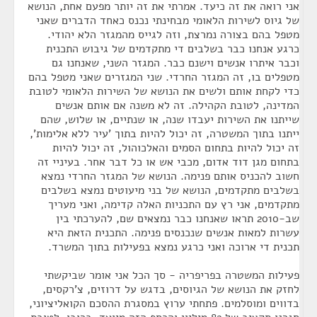
אני רואה את זה כיעד. אמרתי את זה יותר מפעם אחת, הנושא
של גיוס לשירות הלאומי מבחינתי נכנס כאחד הדברים שאני
מטפל בהם בצורה נמרצת, וזה לגייס מהמגזר הלא יהודי.
כרגע אנחנו כבר בשלבים די מתקדמים של גיבוש התכנית
וכבר איתרו אנשים וישנם כבר. המגזר השני, שאנחנו גם
מטפלים בו, זה המגזר החרדי. שני המגזרים שאני מטפל בהם
כדי לקחת אותם ולשים את הנושא של השירות הלאומי לטובת
המדינה, לטובת הקהילה. זה לא משנה אם אותם אנשים
שייתנו את השירות יעבדו שנה, או שנתיים, או שלוש, שהם
ייתנו בתוך המשטרה, זה יכול להיות בתוך 'עיר ללא אלימות',
זה יכול להיות בתחום הסמים והאלכוהול, זה יכול להיות
בתחום מגן דוד אדום, מכבי אש או כל דבר אחר. בעיניי זה
חשוב להכניס אותם פנימה. הנושא של המגזר החרדי נמצא
בשלבים מתקדמים, הנושא של בני מיעוטים נמצא בשלבים
מתקדמים, אני רץ עם התכניות האלה קדימה, ואני מעריך
שב-2010 תראו שאנחנו כבר נמצאים שם, להערכתי בין
עשרות למאות אנשים שנכנסים פנימה. התכנית הזאת היא
תכנית די ארוכה ואני כרגע נמצא בפעילות בתוך המשרד.
פעילות המשטרה בפריפריה - סך הכל אני אומר שביקשתי
לחזק את הנושא של הגיוסים, בדגש על דרוזים, צ'רקסים,
בדווים ומוסלמים. פתחתי ערוץ במסגרת ההסכם הקואליציוני,