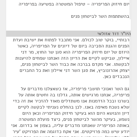
יום חיזוק הפריפריה – טיפול המשטרה בפשיעה בפריפריה
בהשתתפות השר לביטחון פנים
היו"ר דוד אזולאי
¶
רבותיי, בוקר טוב לכולם. אני מתכבד לפתוח את ישיבת ועדת
הפנים והגנת הסביבה ביום של דיונים על הפריפריה, כאשר
היוזם של יום חיזוק הפריפריה הוא סגן שר החוץ, מר דני
איילון, שביקש לקיים את הדיון הזה ואנחנו שמחים להיענות
לבקשתו. אני מקדם בברכה את כבוד השר לביטחון פנים,
יצחק אהרונוביץ, את סגן השר דני איילון ואת כל החברים
הנכבדים כאן.
גם השר ואנוכי תושבי פריפריה, אז כשאצלנו מדברים על
פריפריה, אנחנו מרגישים אותה, גדלנו בה וחשים אותה על
בשרנו ובכל הזדמנות אנו משתדלים מאוד להזכיר את זה כדי
שלא נשכח מאיפה באנו. לכן בהחלט נעניתי לבקשה לקיים
דיון והנושא היום הוא בעיקר חיזוק הפריפריה וכאן היום
נשמע, בעיקר מהשר לביטחון פנים, כיצד פועלת המשטרה
באותה הפריפריה שאנחנו מדברים עליה, בצפון או בדרום. אני
יודע שיש כמה פרויקטים. אני אקח כדוגמה את הפרויקט 'עיר