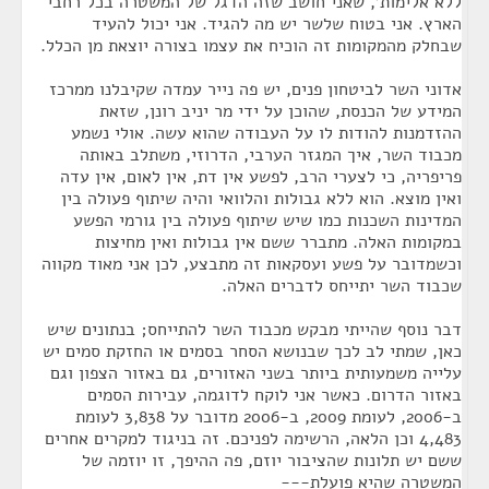
ללא אלימות', שאני חושב שזה הדגל של המשטרה בכל רחבי
הארץ. אני בטוח שלשר יש מה להגיד. אני יכול להעיד
שבחלק מהמקומות זה הוכיח את עצמו בצורה יוצאת מן הכלל.
אדוני השר לביטחון פנים, יש פה נייר עמדה שקיבלנו ממרכז
המידע של הכנסת, שהוכן על ידי מר יניב רונן, שזאת
ההזדמנות להודות לו על העבודה שהוא עשה. אולי נשמע
מכבוד השר, איך המגזר הערבי, הדרוזי, משתלב באותה
פריפריה, כי לצערי הרב, לפשע אין דת, אין לאום, אין עדה
ואין מוצא. הוא ללא גבולות והלוואי והיה שיתוף פעולה בין
המדינות השכנות כמו שיש שיתוף פעולה בין גורמי הפשע
במקומות האלה. מתברר ששם אין גבולות ואין מחיצות
וכשמדובר על פשע ועסקאות זה מתבצע, לכן אני מאוד מקווה
שכבוד השר יתייחס לדברים האלה.
דבר נוסף שהייתי מבקש מכבוד השר להתייחס; בנתונים שיש
כאן, שמתי לב לכך שבנושא הסחר בסמים או החזקת סמים יש
עלייה משמעותית ביותר בשני האזורים, גם באזור הצפון וגם
באזור הדרום. כאשר אני לוקח לדוגמה, עבירות הסמים
ב-2006, לעומת 2009, ב-2006 מדובר על 3,838 לעומת
4,483 וכן הלאה, הרשימה לפניכם. זה בניגוד למקרים אחרים
ששם יש תלונות שהציבור יוזם, פה ההיפך, זו יוזמה של
המשטרה שהיא פועלת---