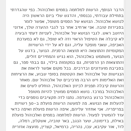
הדבר הנוסף, הרשות למלחמה בסמים ואלכוהול. כפי שהגדרתי
בתחילת עבודתי, נכנסתי, והדגש שלי ביום הראשון היה
לנושא אלכוהול. הנושא של הסמים מטופל, אפשר לומר
בסבירות טובה. אני ארחיב אחר כך לגבי ההערה שלך, אדוני
היושב ראש. לגבי הנושא של אלכוהול, לעניות דעתי הבעיה
לא קיבלה את הטיפול הראוי וזה לא טופל, גם לא במערכת
האכיפה, שאני מופקד עליה, וגם לא על ידי הרשויות
המקומיות והתוצאה היא תוצאה הרסנית. הנוער, בדגש על
הנוער, משתמש באלכוהול, הוא נגיש והמחירים זולים,
והתוצאות הן הרסניות, גם במקומות בילוי, גם בבתי ספר, גם
בסביבת מועדונים ובדרכים. בכל מקום אפשר לראות את
הנגישות של אלכוהול ואת הקטטות בסופי שבוע, את הרציחות
ואת האלימות ויש הרבה מרכיבים של אלכוהול שם. מאחר
והרשות קיבלה תפנית לכיוון האלכוהול, הוחלט לשים את
האלכוהול במרכז. נושא הסמים ממשיך להיות מטופל
והאלכוהול כרגע בהעדפה. נתנו לזה תקציבים נוספים כדי
להעלות את הנושא. פה למעשה הרשות פועלת ב-30 רשויות
בפריפריה. אני אחזור עליהם, איפה הרשות פועלת ואיפה כדאי
עוד להמשיך לפעול. הרשות למלחמה בסמים ואלכוהול פועלת
באילת, בדימונה, שער הנגב, באר טוביה, אשקלון, רמלה,
לוד, אור עקיבא, עכו, נהריה, כרמיאל, קצרין, מועצה אזורית