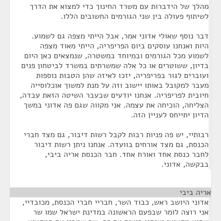
מהלך של הידברות עם משרד החינוך כדי למצוא את הדרך
לשיתוף פעולה בין שני הגורמים החשובים הללו.
דבר נוסף שאולי אדוני אמר, אבל הייתי מצפה גם לשמוע.
היות ואנחנו עוסקים ביום הפריפריה, הייתי מאוד מצפה
לשמוע מכל הגורמים ובמיוחד במשטרה, שנמצאים כאן היום
בדיון, ששוטרים או כל אלה שמשרתים במשרד לביטחון פנים
ועוברים לגור בפריפריה, יזכו לאיזה שהן הטבות נוספות
מעבר למקובל באותו יישוב וזה על מנת למשוך אוכלוסייה
חיובית לפריפריה. אנחנו יודעים שבעבר השיטה הזאת עבדה,
הצליחה, הוכיחה את עצמה. אני מקווה שגם פה אדוני במשך
הדיון יתייחס לעניין הזה.
רבותיי, יש פה פניות רבות לקבל רשות דיבור, גם מצד חברי
הכנסת, גם מצד אורחים בוועדה. אנחנו ניתן רשות דיבור
לחבר כנסת אחד ואורח אחד. חבר הכנסת אריה ביבי,
בבקשה, אדוני.
אריה ביבי
¶
אדוני היושב ראש, כבוד השר, חבריי חברי הכנסת, מכובדיי,
אני רוצה לומר שבפעם הראשונה במדינת ישראל שמו שר