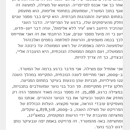
אחר כך אני אכנס לפריפריה. הנושא של מצילה, למעשה זה
אגף בתוך המשרד, שמתעסק בתחומי אלימות, הוא מתעסק
בתחום המניעה והתנהגות חברתית. הוא קיים כבר מספר שנים
וחלק מהעיסוקים שלו, בדגש על הפריפריה. הדבר השני
שהזכיר היושב ראש 'עיר ללא אלימות', שזה דבר ישן-חדש,
ישן כי זה פועל מספר שנים, אבל הרחבתי את זה ואני אתייחס
לכך בכמה משפטים, והרשות למלחמה בסמים ואלכוהול
שלמעשה היתה באפסניה של ראש הממשלה עד כינונה של
הממשלה, ועם הקמת הממשלה הנוכחית, היא הועברה אליי,
ובצדק, כך זה צריך להיות.
אני אתחיל עם מצילה. אני מדבר כרגע ברמה של המשרד.
ב-2009, ואני מתייחס לשנה הנוכחית, התקיימו במהלך השנה
122 פעילויות, תכניות שהן נוגעות בעיקר בתחום המניעה.
חלקן עדיין מתקיימות. סך הכל בני נוער שמשולבים בתכניות,
במצילה כרגע, 25,288. זה מספר גבוה מאוד והמספר הזה רק
מחזק את הקשר ובעיקר את בני הנוער וההורים. אנחנו גם
מעסיקים עובדי הוראה, אנשי מקצוע. העלות הכוללת של
הפרויקט של מצילה השנה, ב-2009, 4,878,318 שקלים,
מחציתה מועברת על ידי הרשות המקומית, במאצ'ינג,
ומחציתה באה מהמשרד. זה פרויקט באמת יפה שבעיקר נותן
דגש לבני נוער.