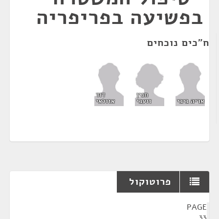
בפשיעה בפריפריה
ח"כים נוכחים
חנין
דוד
זועבי
אריה ביבי
אזולאי
פרוטוקול
¶
PAGE
33