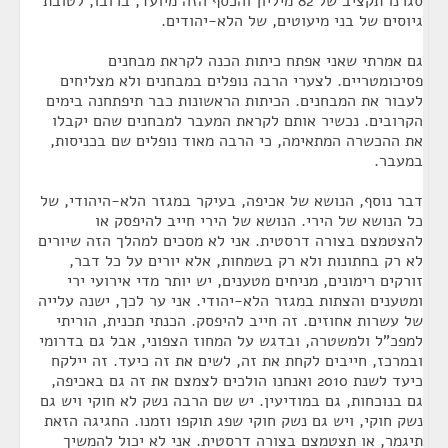
סגרנו תקציב של 82 מיליון והכסף הזה מיועד, ברובו, לטובת
גיוסים של בני מיעוטים, של הלא-יהודים.
גם אמרתי שאני אפתח כיתות הכנה לקראת מבחנים
פסיכומטריים. לצערי הרבה נופלים במבחנים ולא מצליחים
לעבור את המבחנים. הכיתות הראשונות כבר תיפתחנה בימים
הקרובים. נכשיר אותם לקראת המעבר למבחנים שהם יקבלו
את ההכשרה המתאימה, כי הרבה מאוד נופלים שם בכניסות,
במעבר.
דבר נוסף, הנושא של אכיפה, בעיקר במגזר הלא-היהודי, של
כל הנושא של הירי. הנושא של הירי חייב להיפסק או
להצטמצם בצורה דרסטית. אני לא מסכים למהלך הזה שיורים
לא רק בחתונות ולא רק בשמחות, אלא יורים על כל דבר,
זורקים רימונים, מניחים מטענים, יש יותר מדי אירועי ירי
ומטענים והצתות במגזר הלא-יהודי. אני ער לכך, ישנה עלייה
של עשרות אחוזים. זה חייב להיפסק. הכנתי תכנית, הוריתי
למפכ"ל ולמשטרה, ובדגש על המחוז הצפוני, אבל גם בדרומי
ובמרכז, חייבים לקחת את זה, לשים את זה כיעד. זה יילקח
כיעד לשנת 2010 ואנחנו הולכים לצמצם את זה גם באכיפה,
גם בנוכחות, גם במודיעין. יש שם הרבה נשק לא חוקי ויש גם
נשק חוקי, ויש גם נשק חוקי שפג תוקפו וזמנו. החגיגה הזאת
תיגמר, או תצטמצם בצורה דרסטית. אני לא יכול להמשיך