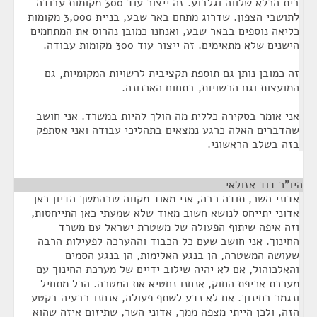
בית הכלא שלווה וגלבוע. זה ייצור עוד 300 מקומות עבודה
לתושבי הצפון. שדרוג מתחם באר שבע, בניית 3,000 מקומות
כליאה נוספים בבאר שבע, ואנחנו כמובן נהרוס את המתחמים
הישנים שלא מתאימים. זה ייצור עוד 300 מקומות עבודה.
זה כמובן נותן גם תוספת תקציבית לרשויות המקומיות, גם
המועצות וגם הרשויות, בתחום הארנונה.
אני אומר בסקירה כללית מה הולך להיות במשרד. אני חושב
שהדברים האלה כרגע נמצאים בתהליכי עבודה ואני אסתפק
בזה בשלב הראשוני.
היו"ר דוד אזולאי
¶
אדוני השר, תודה רבה, אני מאוד מקווה שבהמשך הדיון כאן
אדוני יתייחס לנושא חשוב מאוד שלא שמעתי כאן התייחסות,
וזה איפה שיתוף הפעולה של משטרת ישראל עם משרד
החינוך. אני חושב שעם כל הכבוד וההערכה לפעילות הרבה
שעושה המשטרה, הן בנגע האלימות, הן בנגע הסמים
והאלכוהול, אם לא יהיה שילוב ידיים של מערכת החינוך עם
מערכת אכיפת החוק, אנחנו נחטיא את המטרה. הכל מתחיל
ונגמר בחינוך. אם לא נדע לשתף פעולה, אנחנו בבעיה בקטע
הזה, ולכן הייתי מצפה ממך, אדוני השר, שתיזום איזה שהוא