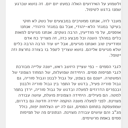
ולשמוע על האירועים האלה כמעט יום יום. זה נושא שכרגע
שמנו בדגש לטיפול.
מעבר לזה, אנחנו ממשיכים במבצעים של נשק לא חוקי
בעיקר במגזר הלא-יהודי, אבל גם במגזר היהודי. אנחנו
אוספים, על פי מודיעין, הרבה נשקים. אנחנו מגיעים למאות
כלים במהלך השנה וכל מבצע כזה, זה מצריך כח אדם
ומודיעין טוב ואנחנו מגיעים, אבל יש עוד הרבה הרבה כלים
שלא מגיעים אליהם. נושא שצריך לטפל בו בצורה נחרצת וזה
יטופל.
לגבי הסמים - כפי שציין היושב ראש, ישנה עלייה מבורכת
לגבי תפיסות סמים. היחידות שפועלות, של המחוז הצפוני של
המשטרה. ישנם גם בצפון, על גבול לבנון וגבול סוריה, גם
גבול סוריה פעיל, בדגש על התפר בין גבול סוריה ולבנון
ובכפרים הדרוזים למעלה ובדגש על גבול סוריה, ירדן בתפר
למטה. הם פעילים. היחידה הצפונית פועלת, עושה עבודה
מצוינת. לפני למעלה משנה הוקמה יחידה חדשה גם בדרום,
שמתעסקת בתחום הסמים, וגם לה יש הצלחות יפות, כולל
מג"ב והם עושים עבודה מצוינת. הנתונים פה של תפיסות
סמים באמת מרשימים.