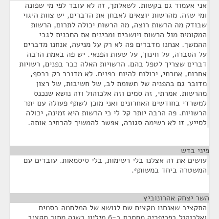
אני אעמוד גם בקשות. לשאלתך, זה לא עובד לפי מי שפונה
ומי שזה. מהרשות יוצאים לאבחן את הדברים, יש צוות היגוי
שבודק מה הרשות רוצה, מה הרשות יכולה לתרום, הרשות
המקומית מול הרשות ויושבים ומכינים את התכנית לגבי
ההמשך. אנחנו מדברים פה לא רק על מניעה, אנחנו מדברים
על הסברה, על חינוך, על שעות הפנאי. יש פה באמת הרבה
דברים שצריך לטפל בהם. הרשויות האלה כבר בפנים, רשויות
אחרות, אמרתי, יכולות להיות בפנים. לא מדובר רק בכסף,
מדובר גם בהפניה של תשומת לב, של חשיבות, של רצון
מהרשות. אמרתי, זה סמים וזה אלכוהול וזה נושא שנכנס
למשרדי בחודשים האחרונים ואני מוכן לשתף פעולה עם יתר
הרשויות. פה הרבה יותר קל לי כי הרשות היא זמינה, יכולה
לסייע, זו לא רשימה סגורה, אפשר להמשיך להרחיב אותה.
פיני בדש
¶
עושים את זה אצלנו בלי רשימות, בלי סיסמאות. עובדים עם
המשטרה ביחד במשותף.
השר יצחק אהרונוביץ
¶
התקציב שאנחנו מקצים שם לנושא של המלחמה בסמים
ואלכוהול בפריפריה מסתכם ב-6 מיליון בשנה מתוך תקציב