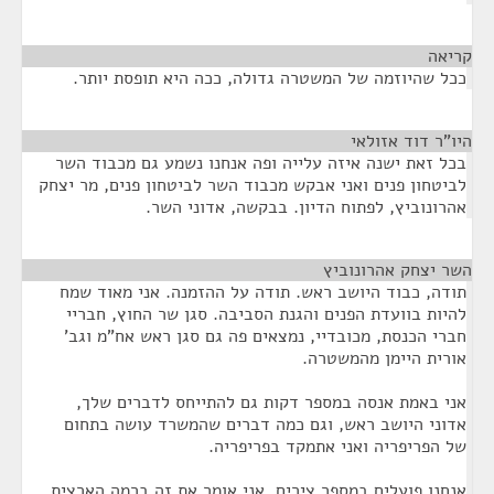
קריאה
¶
ככל שהיוזמה של המשטרה גדולה, ככה היא תופסת יותר.
היו"ר דוד אזולאי
¶
בכל זאת ישנה איזה עלייה ופה אנחנו נשמע גם מכבוד השר
לביטחון פנים ואני אבקש מכבוד השר לביטחון פנים, מר יצחק
אהרונוביץ, לפתוח הדיון. בבקשה, אדוני השר.
השר יצחק אהרונוביץ
¶
תודה, כבוד היושב ראש. תודה על ההזמנה. אני מאוד שמח
להיות בוועדת הפנים והגנת הסביבה. סגן שר החוץ, חבריי
חברי הכנסת, מכובדיי, נמצאים פה גם סגן ראש אח"מ וגב'
אורית היימן מהמשטרה.
אני באמת אנסה במספר דקות גם להתייחס לדברים שלך,
אדוני היושב ראש, וגם כמה דברים שהמשרד עושה בתחום
של הפריפריה ואני אתמקד בפריפריה.
אנחנו פועלים במספר צירים. אני אומר את זה ברמה הארצית,