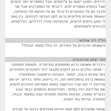
דרוזים. כמובן ישנם גם צ'רקסים, אבל במספרים יותר קטנים,
אבל בהחלט מספרים יפים. דיברתי על המתנדבים אבל אני
מדבר גם על השוטרים ודיברתי גם על הנושא של ההעדפה,
ששמתי עשרות מיליונים כרגע לתת העדפה לגיוסים, בין 300
ל-400 גיוסים חדשים, שההעדפה תהיה לדרוזים, לצ'רקסים,
לבדווים ולמוסלמים.
היו"ר דוד אזולאי
¶
כשאנחנו מדברים על השירות, זה כולל משמר הגבול?
השר יצחק אהרונוביץ
¶
הדברים שאנחנו כרגע מתעסקים בפריפריה. מקומות תעסוקה
- אנחנו הולכים כרגע להקים מקבצי דיור לשוטרים ולסוהרים,
כמו שקיים ביבנה, למשל. השכונה הראשונה שהמשטרה
נמצאת כרגע בהתקדמות יפה, זה ביישוב מיתר בדרום. יש שם
פרויקט די יפה שכל ההרשמה כמעט הסתיימה והולכים להקים
את הפרויקט הזה במיתר. הפרויקטים הנוספים בבאר שבע
ובקרית שמונה, שכונות שלמות למשרתי קבע במשמר הגבול,
משטרה, שירות בתי הסוהר.
אנחנו ממשיכים לתת תנאי שירות מועדפים בדגש על שכירת