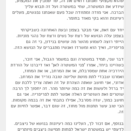
שהוא מקצועי ואנחנו רואים את זה, שר שמבין את המקצוע,
שיודע את המשטרה, שחי במשטרה ועל זה תבוא עליך
הברכה. אני מודה ומתוודה שכל פעם שאנחנו נפגשים, מעלים
רעיונות והוא בקי מאוד בחומר.
יחד עם זאת, אני מבקר בצפון ובעת האחרונה כשביקרתי
בצפון עלה הנושא של רצח של נשים ורצח של נהגי מוניות.
הייתי רוצה לשמוע מהשר מה עושים בנידון, כי זה גם
פריפריה, ואיך הוא ומשרדו ואנשיו מתגברים על הנושא הזה.
דבר שני, תמיד במשטרה וגם במשמר הגבול, אני זוכר,
כשהיינו ביחד, אמרו 'פני המשטרה לאן' ואז דיברנו על הורדת
היררכיה אחת שמסרבלת, או את המרחב, או את המחוז,
ואמרנו שבכדי לתת מוטת שליטה טובה נוריד את המרחב.
אדוני, אני חושב שאתה הצהרת על זה ואתה צריך ללכת עם
יד ברזל ולעשות את זה כמה שיותר מהר. זה יחסוך לך הרבה
שוטרים ואת השוטרים האלה אפשר לתת לפריפריה. אני גם
חושב כמוך, שזה מסרבל, אפילו כתבתי את זה בכמה מקומות.
הכי טוב עשר תחנות מול מחוז, זה שום דבר, אפשר לחיות עם
זה.
בנוסף, אם זכור לך, העלינו כמה רעיונות בנושא של ניצבים.
לדעתי יש במשטרת ישראל לפחות חמישה ניצבים מיותרים