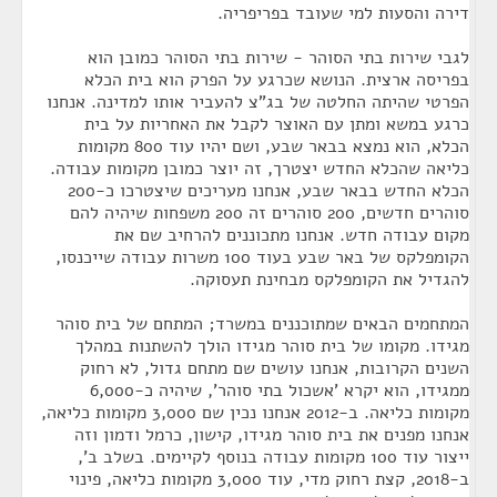
דירה והסעות למי שעובד בפריפריה.
לגבי שירות בתי הסוהר - שירות בתי הסוהר כמובן הוא
בפריסה ארצית. הנושא שכרגע על הפרק הוא בית הכלא
הפרטי שהיתה החלטה של בג"צ להעביר אותו למדינה. אנחנו
כרגע במשא ומתן עם האוצר לקבל את האחריות על בית
הכלא, הוא נמצא בבאר שבע, ושם יהיו עוד 800 מקומות
כליאה שהכלא החדש יצטרך, זה יוצר כמובן מקומות עבודה.
הכלא החדש בבאר שבע, אנחנו מעריכים שיצטרכו כ-200
סוהרים חדשים, 200 סוהרים זה 200 משפחות שיהיה להם
מקום עבודה חדש. אנחנו מתכוננים להרחיב שם את
הקומפלקס של באר שבע בעוד 100 משרות עבודה שייכנסו,
להגדיל את הקומפלקס מבחינת תעסוקה.
המתחמים הבאים שמתוכננים במשרד; המתחם של בית סוהר
מגידו. מקומו של בית סוהר מגידו הולך להשתנות במהלך
השנים הקרובות, אנחנו עושים שם מתחם גדול, לא רחוק
ממגידו, הוא יקרא 'אשכול בתי סוהר', שיהיה כ-6,000
מקומות כליאה. ב-2012 אנחנו נכין שם 3,000 מקומות כליאה,
אנחנו מפנים את בית סוהר מגידו, קישון, כרמל ודמון וזה
ייצור עוד 100 מקומות עבודה בנוסף לקיימים. בשלב ב',
ב-2018, קצת רחוק מדי, עוד 3,000 מקומות כליאה, פינוי