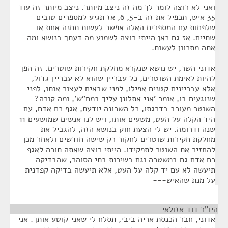
ואני לא רוצה לומר לך מה זה ניצב מיותר. ניצב מיותר זה עוד
35 איש, תכפיל את זה ב-5, 6, אז תגיע למספרים טובים
שלפחות עם המספרים האלה אפשר לעשות תחנה אחת או
שתיים. אז גם כאן הייתי רוצה לשמוע מה דעתך בנושא ומה
אתה מתכוון לעשות.
אדוני השר, יש נושא שנקרא מחלקת חקירות שוטרים. זה הפך
להיות לאימת השוטרים, כל עבריין שהוא לא עבריין גדול,
אלא עבריינים קטנים אפילו, לפני שבאים לעצור אותו, לפני
שנוגעים בו, אומר 'אני אתלונן עליך במח"ש', ומה קורה?
השוטר מעוכב בדרגתו, כל השכונה יודעת, אגף כח אדם, עם
היד הקלה על העט, משעים אותו, ויש לנו אנשים שמושעים 11
שנה ודרומה. יש לי הצעת חוק בנושא הזה, להגביל את
מחלקת חקירות שוטרים לחקור רק שישה חודשים ולאחר מכן
להחזיר את השוטר לתפקידו. הייתי רוצה שאתה תורה לאגף
כח אדם גם במשטרה וגם בשירות בתי הסוהר, שהבדיקה
תיעשה לא עם יד קלה על העט, אלא תיעשה בדיקה קפדנית
על מנת שהאיש---
היו"ר דוד אזולאי
¶
אדוני, חבר הכנסת אריה ביבי, תסלח לי שאני קוטע אותך. אני