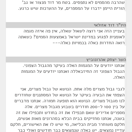
שהרבה מהסמים לא נתפסים. בטח מר דוד מנצור או גב'
הורית היימן ידברו על המספרים, על ההערכות שיש כרגע.
היו"ר דוד אזולאי
¶
בעניין הזה אני רוצה לשאול שאלה, אין פה איזה מגמה
לאומנית לפגוע במדינת ישראל באמצעות הסמים? כשאתה
רואה החדרות כאלה בכמויות כאלה---
השר יצחק אהרונוביץ
¶
אנחנו יודעים על המגמות האלה בעיקר מהגבול הצפוני.
הגבול הצפוני זה החיזבאללה ואנחנו יודעים על המגמות
האלה.
לגבי גבול מצרים מלה אחת. הנושא של גבול מצרים, אני
הצפתי את הבעיה בעיקר על הנושא של המסתננים שחודרים
לנו מגבול מצרים. הנושא הוא תופעה חמורה. אנחנו מדברים
על בין 100 ל-200 חודרים בשבוע מגבול מצרים. אלה
מספרים אדירים שאם תכפילו את זה בחודש ותכפילו את זה
בשנה, אנחנו מחזיקים בבית הכלא בסהרונים מאות אנשים,
חלקם משוחרר מבית הכליאה, מי שיש לו את האישורים, חלקם
עדיין נמצאים. יש כאלה שנמצאים כבר חודשים ואולי כבר