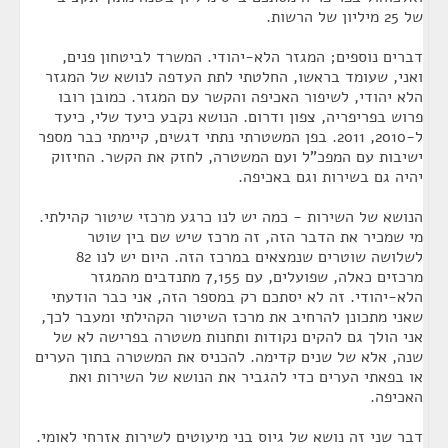
של 25 מיליון של הרשות.
דברים נוספים; המגזר הלא-יהודי. המשרד לביטחון פנים,
ואני, שעומד בראשו, החלטתי לתת העדפה לנושא של המגזר
הלא יהודי, לשיפור האכיפה והקשר עם המגזר. כמובן רובו
פרוש בפריפריה, צפון ודרום. הנושא נקבע כיעד שלי, כיעד
ל-2010, 2011. בפן המשטרתי נתתי דגשים, קיימתי כבר מספר
ישיבות עם המפכ"ל ועם המשטרה, לחזק את הקשר. החיזוק
יהיה גם בשירות וגם באכיפה.
הנושא של השירות - כמה יש לנו כרגע מרכזי שיטור קהילתי.
מי שמכיר את הדבר הזה, זה מרכז שיש שם בין שוטר
לשלושה שוטרים שנמצאים במרכז הזה. היום יש לנו 82
מרכזים כאלה, שפועלים, עם 7,155 מתנדבים מהמגזר
הלא-יהודי. זה לא יסתכם רק במספר הזה, אני כבר הודעתי
שאני מתכונן להרחיב את מרכז השיטור הקהילתי ומעבר לכך,
אני הולך גם להקים נקודות ותחנות משטרה בפרישה לא של
שנה, אלא של שנים קדימה. להכניס את המשטרה בתוך הערים
או בפאתי הערים כדי להגביר את הנושא של השירות ואת
האכיפה.
דבר שני זה נושא של גיוס בני מיעוטים לשירות אזרחי לאומי.