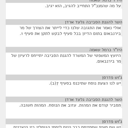
היו"ר כרמל שאמה
¶
על מה שהמנכ"ל התחייב להגיב, הוא יגיב.
השר להגנת הסביבה גלעד ארדן
¶
אולי נאמר את התגובה שלנו כדי לייתר את הצורך של מר
בירנבאום בתום הדיון בכל סעיף לבקש לתקן את סעיף 1.
היו"ר כרמל שאמה
¶
היועץ המשפטי של המשרד להגנת הסביבה יתייחס לרעיון של
מר בירנבאום.
ג'וש פדרסן
¶
יש לנו הצעת נוסח שתיכנס בסעיף 7(ב).
השר להגנת הסביבה גלעד ארדן
¶
תסביר קודם את המהות. עזוב את הנוסח. המהות חשובה.
ג'וש פדרסן
¶
יש שם סעיף שמתייחס כבר היום ליחסי הגומלין בין היצרנים