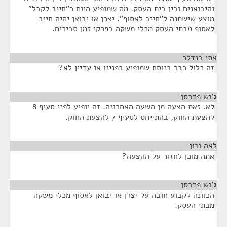
והיבואנים ובין בית העסק. מה שמופיע היום כ"חייב לקבל"
מוצע שישתנה ל"חייב לאסוף". יצרן או יבואן יהיה חייב
לאסוף מבתי העסק מכלי משקה בפרקי זמן סבירים.
אתי בנדלר
¶
זה כלול כבר בנוסח שמופיע בפנינו או עדיין לא?
ג'וש פדרסן
¶
לא. זאת הצעה מן השעה האחרונה. זה יופיע לפני סעיף 8
להצעת החוק, בהתייחס לסעיף 7 להצעת החוק.
לאה ורון
¶
אתה מוכן לחזור על ההצעה?
ג'וש פדרסן
¶
הכוונה לקבוע חובה על יצרן או יבואן לאסוף מכלי משקה
מבתי העסק.