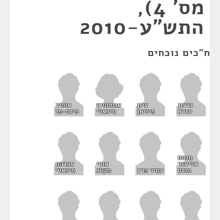
מס' 4),
התש"ע-2010
ח"כים נוכחים
אנסטסיה
גדעון
ציון
אופיר
מיכאלי
עזרא
פיניאן
פינס-פז
מנחם
אליעזר
אורי
אברהם
מוזס
עמיר פרץ
מקלב
מיכאלי