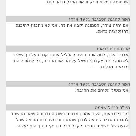
שהתפנה במשאית יקחו את המכלים הריקים.
השר להגנת הסביבה גלעד ארדן
¶
אם יהיה צורך, הממונה יקבע את זה. אני לא מתכוון להיכנס
לרזולוציה כזאת.
אברהם בירנבאום
¶
אדוני השר, למה אתה רוצה להפליל אותנו קודם על כך שאנו
לא מחזירים פיקדון? תטיל עליהם את החובה, כל אימת שהם
מביאים מכלים - - -
השר להגנת הסביבה גלעד ארדן
¶
אני מטיל עליהם את החובה.
היו"ר כרמל שאמה
¶
מר בירנבאום, השר אמר בעברית פשוטה וברורה שאם המשרד
להגנת הסביבה יראה לנכון שהנסיבות מצריכות הוראה שכל
הגעה של משאית תחייב לקבל מכלים ריקים, כך הוא יעשה.