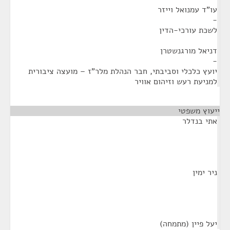
עו"ד עמנואל וייזר
-
לשכת עורכי-הדין
דניאל מורגנשטרן
-
יועץ כלכלי וסביבתי, חבר הנהלת מלר"ז – מועצה ציבורית
למניעת רעש וזיהום אוויר
ייעוץ משפטי
¶
אתי בנדלר
ניר ימין
יעל פיין (מתמחה)