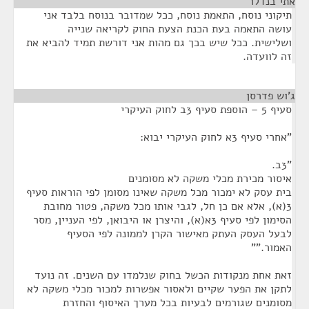
אתי בנדלר
¶
תיקוני נוסח, התאמת נוסח, ככל שמדובר בנוסח בלבד אני
עושה התאמה בעת הכנת הצעת החוק לקריאה שנייה
ושלישית. ככל שיש בכך גם מהות אני דורשת תמיד להביא את
זה לוועדה.
ג'וש פדרסן
¶
סעיף 5 – הוספת סעיף 3ב לחוק העיקרי
"אחרי סעיף 3א לחוק העיקרי יבוא:
"3ב.
איסור מכירת מכלי משקה לא מסומנים
בית עסק לא ימכור מכל משקה שאינו מסומן לפי הוראות סעיף
3(א), אלא אם כן חל, לגבי אותו מכל משקה, פטור מחובת
הסימון לפי סעיף 3א(א), והיצרן או היבואן, לפי העניין, מסר
לבעל העסק העתק מאישור הקרן לממונה לפי הסעיף
האמור.""
זאת אחת מנקודות הכשל בחוק שנלמדו עם השנים. זה נועד
לתקן את הפער שקיים ולאסור אפשרות למכור מכלי משקה לא
מסומנים שגורמים לבעיות בכל מערך האיסוף והחזרת