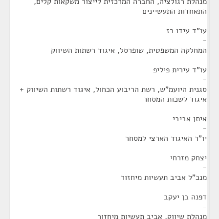
מנהלת רגולציה, החברה המרכזית לייצור משקאות קלים,
התאחדות התעשיינים
עו"ד עידו רז
-
המחלקה המשפטית, שופרסל, איגוד רשתות השיווק
עו"ד עירית פיליפ
-
סגנית היועמ"ש, רשת הריבוע הכחול, איגוד רשתות השיווק +
איגוד לשכות המסחר
איתן אביבי
-
יו"ר האיגוד הארצי למסחר
יצחק מזרחי
-
מנכ"ל אביב תעשיות מיחזור
דפנה בן יעקב
-
מנהלת שיווק, אביב תעשיות מיחזור