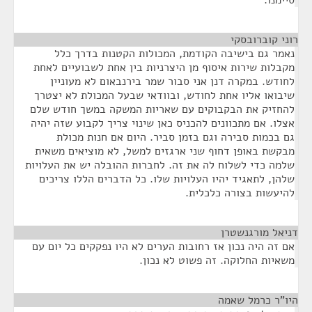
סיימנו.
רוני קוברובסקי
¶
נאמר גם בישיבה הקודמת, המכולות הקטנות בדרך כלל
מקבלות שירות איסוף מן היצרניות בין אחת לשבועיים לאחת
לחודש. במקרה דנן אני סבור שמר בירנבאום לא מעוניין
שיבואו אליו אחת לחודש, ובוודאי שבעל המכולת לא יצטרך
להחזיק את הבקבוקים עם שאריות המשקה במשך חודש שלם
אצלו. אם מתכוונים להכניס כאן שינוי צריך לקבוע שזה יהיה
גם בכמות סבירה וגם בזמן סביר. היום אם חנות מכולת
מבקשת באופן דחוף שני ארגזים למשל, לא מוציאים משאית
שלמה כדי לשלוח לה את זה. לחברות ההובלה יש את העלויות
שלהן, לתאגיד יהיו העלויות שלו. כל הדברים הללו צריכים
להיעשות בצורה כלכלית.
דניאל מורגנשטרן
¶
אם זה היה נכון אז רחובות הערים לא היו נפקקים כל יום עם
משאיות החלוקה. זה פשוט לא נכון.
היו"ר כרמל שאמה
¶