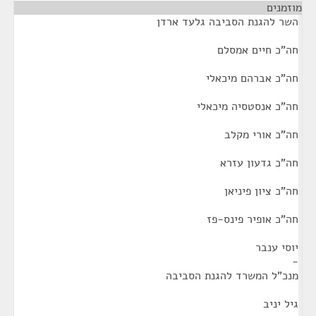
מוזמנים
¶
השר להגנת הסביבה גלעד ארדן
חה"כ חיים אמסלם
חה"כ אברהם מיכאלי
חה"כ אנסטסיה מיכאלי
חה"כ אורי מקלב
חה"כ גדעון עזרא
חה"כ ציון פיניאן
חה"כ אופיר פינס-פז
יוסי ענבר
-
מנכ"ל המשרד להגנת הסביבה
גיל יניב