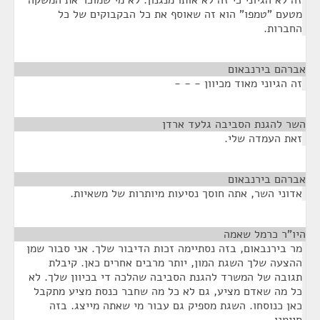
זה לא הגיוני כי זה לא אותו מנגנון. לא מי שמוכר את המשקה
מטעם "טמפו" הוא זה שאוסף את כל הבקבוקים של כל
החברות.
אברהם בירנבאום
¶
זה הגיוני מאוד מכיוון - - -
השר להגנת הסביבה גלעד ארדן
¶
זאת העמדה שלי.
אברהם בירנבאום
¶
אדוני השר, אתה חוסך נסיעות מיותרות של משאיות.
היו"ר כרמל שאמה
¶
מר בירנבאום, בזה נסתיימה זכות הדיבור שלך. אני סבור שמן
ההצעה שלך השגת המון, יותר מרבים אחרים כאן. קיבלת
תגובה של המשרד להגנת הסביבה שהלכה די בכיוון שלך. לא
כל מה שאדם מציע, גם לא כל מה שחבר כנסת מציע מתקבל
כאן כנוסחו. השגת מספיק גם עבור מי שאתה מייצג. בזה