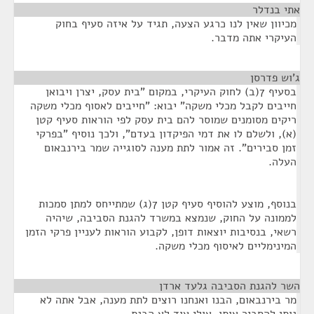
אתי בנדלר
¶
מכיוון שאין לנו כרגע הצעה, תגיד על איזה סעיף בחוק
העיקרי אתה מדבר.
ג'וש פדרסן
¶
בסעיף 7(ב) לחוק העיקרי, במקום "בית עסק, יצרן ויבואן
חייבים לקבל מכלי משקה" יבוא: "חייבים לאסוף מכלי משקה
ריקים מסומנים שמוסר להם בית עסק לפי הוראות סעיף קטן
(א), ולשלם לו את דמי הפיקדון בעדם", ולכך נוסיף "בפרקי
זמן סבירים". זה אמור לתת מענה לסוגייה שמר בירנבאום
העלה.
בנוסף, מוצע להוסיף סעיף קטן 7(ג) שמתייחס למתן סמכות
לממונה על החוק, שנמצא במשרד להגנת הסביבה, שיהיה
רשאי, בנסיבות יוצאות דופן, לקבוע הוראות לעניין פרקי הזמן
המינימליים לאיסוף מכלי משקה.
השר להגנת הסביבה גלעד ארדן
¶
מר בירנבאום, הבנו ואנחנו רוצים לתת מענה, אבל אתה לא