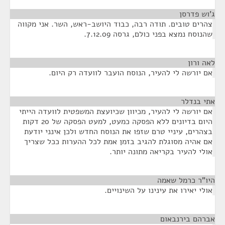
ג'וש פדרסן
¶
צהרים טובים. תודה רבה, כבוד היושב-ראש, השר. אני מקווה
שהנוסח נמצא בפני כולם, גרסה 7.12.09.
לאה ורון
¶
אם יורשה לי להעיר, הנוסח הועבר לוועדה רק היום.
אתי בנדלר
¶
אם יורשה לי להעיר, מכיוון שכיועצת המשפטית לוועדה הייתי
היום בדיונים ללא הפסקה כמעט, למעט הפסקה של 20 דקות
בצהרים, עיניי טרם שזפו את הנוסח החדש ולכן אינני יודעת
אם אהיה מסוגלת להגיב בזמן אמת לכל ההערות ככל שצריך
אולי להעיר בקריאה מתונה יותר.
היו"ר כרמל שאמה
¶
אולי יאירו את עינינו על השינויים.
אברהם בירנבאום
¶