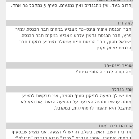
הרוב בעד. אין מתנגדים ואין נמנעים. סעיף 5 נתקבל פה אחד.
לאה ורון
¶
חבר הכנסת אופיר פינס-פז מצביע במקום חבר הכנסת עמיר
פרץ, חבר הכנסת גדעון עזרא מצביע במקום חבר הכנסת
ישראל חסון, חבר הכנסת חיים אמסלם מצביע במקום חבר
הכנסת יצחק וקנין.
אופיר פינס-פז
¶
מה קורה לגבי ההסתייגויות?
אתי בנדלר
¶
אם יש לך הצעה לתיקון סעיף מסוים, אני מבקשת להציע
אותה עכשיו ותהיה הצבעה על ההצעה הזאת. אם היא לא
תתקבל היא תהפוך להסתייגות, כמקובל.
אברהם בירנבאום
¶
אדוני היושב-ראש, בשלב זה יש לי הצעה. אני מציע שבסעיף
1 לחוק העיקרי, אחרי הגדרת "צרכן" תבוא הגדרת "מכולת":