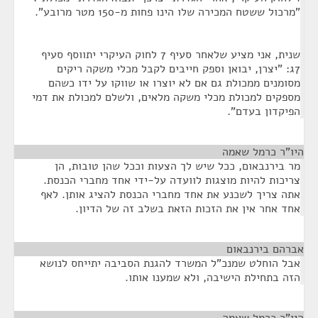
"מרכול ששטח המכירה שלו הינו פחות מ-150 מטר מרובע".
שנית, אני מציע שלאחר סעיף 7 לחוק העיקרי יתווסף סעיף
7ג: "יצרן, יבואן וספק חייבים לקבל מכלי משקה ריקים
מסומנים ממכולת גם אם לא יוצרו או שווקו על ידו כשהם
מספקים למכולת מכלי משקה מלאים, ולשלם למכולת את דמי
הפיקדון בעדם".
היו"ר כרמל שאמה
¶
מר בירנבאום, ככל שיש לך הצעות וככל שהן טובות, הן
צריכות להיות מוצגות לוועדה על-ידי אחד מחברי הכנסת.
אתה צריך לשכנע את אחד מחברי הכנסת להציג אותן. לאף
אחד אחר אין את הזכות הזאת בשלב זה של הדיון.
אברהם בירנבאום
¶
אבל הוחלט שמנכ"ל המשרד להגנת הסביבה יתייחס לנושא
הזה בתחילת הישיבה, ולא שמענו אותו.