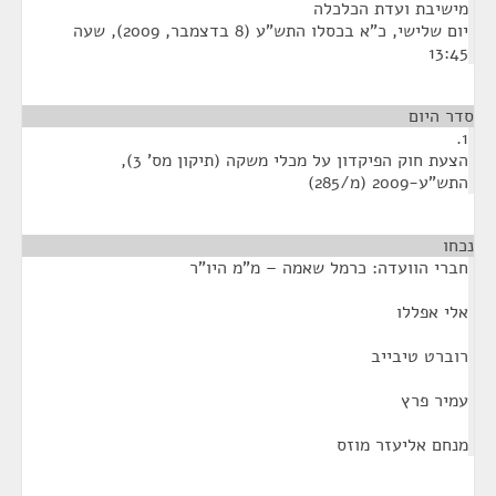
מישיבת ועדת הכלכלה
‏יום שלישי, כ"א בכסלו התש"ע (‏8 בדצמבר, 2009), שעה
13:45
סדר היום
1.
הצעת חוק הפיקדון על מכלי משקה (תיקון מס' 3),
התש"ע-2009 (מ/285)
נכחו
¶
חברי הוועדה: כרמל שאמה – מ"מ היו"ר
אלי אפללו
רוברט טיבייב
עמיר פרץ
מנחם אליעזר מוזס