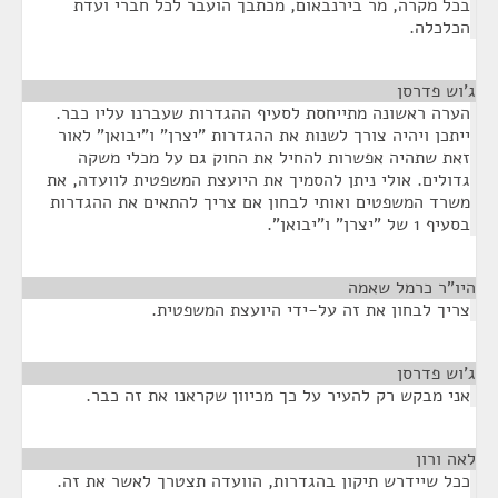
בכל מקרה, מר בירנבאום, מכתבך הועבר לכל חברי ועדת
הכלכלה.
ג'וש פדרסן
¶
הערה ראשונה מתייחסת לסעיף ההגדרות שעברנו עליו כבר.
ייתכן ויהיה צורך לשנות את ההגדרות "יצרן" ו"יבואן" לאור
זאת שתהיה אפשרות להחיל את החוק גם על מכלי משקה
גדולים. אולי ניתן להסמיך את היועצת המשפטית לוועדה, את
משרד המשפטים ואותי לבחון אם צריך להתאים את ההגדרות
בסעיף 1 של "יצרן" ו"יבואן".
היו"ר כרמל שאמה
¶
צריך לבחון את זה על-ידי היועצת המשפטית.
ג'וש פדרסן
¶
אני מבקש רק להעיר על כך מכיוון שקראנו את זה כבר.
לאה ורון
¶
ככל שיידרש תיקון בהגדרות, הוועדה תצטרך לאשר את זה.