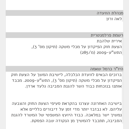
מנהלת הוועדה
¶
לאה ורון
רשמת פרלמנטרית
¶
אירית שלהבת
הצעת חוק הפיקדון על מכלי משקה (תיקון מס' 3),
התש"ע-2009 (מ/285)
היו"ר כרמל שאמה
¶
ברוכים הבאים לוועדת הכלכלה, לישיבת המשך על הצעת חוק
הפיקדון על מכלי משקה (תיקון מס' 3), התש"ע-2009. מכבד
אותנו בנוכחות כבוד השר להגנת הסביבה גלעד ארדן.
בישיבה האחרונה עצרנו בהקראת סעיפי הצעת החוק והצבעה
עליהם. לא נבזבז יותר מדי זמן על דיבורים כלליים אלא
נמשיך ישר במלאכה. כבוד היועץ המשפטי של המשרד להגנת
הסביבה, תתכבד להמשיך מן הנקודה שבה הפסקת.