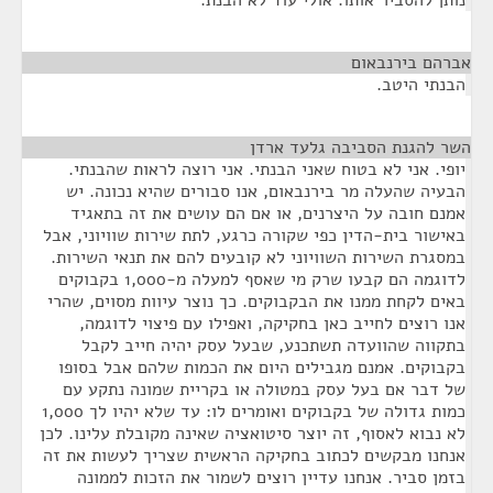
נותן להסביר אותו. אולי עוד לא הבנת.
אברהם בירנבאום
¶
הבנתי היטב.
השר להגנת הסביבה גלעד ארדן
¶
יופי. אני לא בטוח שאני הבנתי. אני רוצה לראות שהבנתי.
הבעיה שהעלה מר בירנבאום, אנו סבורים שהיא נכונה. יש
אמנם חובה על היצרנים, או אם הם עושים את זה בתאגיד
באישור בית-הדין כפי שקורה כרגע, לתת שירות שוויוני, אבל
במסגרת השירות השוויוני לא קובעים להם את תנאי השירות.
לדוגמה הם קבעו שרק מי שאסף למעלה מ-1,000 בקבוקים
באים לקחת ממנו את הבקבוקים. כך נוצר עיוות מסוים, שהרי
אנו רוצים לחייב כאן בחקיקה, ואפילו עם פיצוי לדוגמה,
בתקווה שהוועדה תשתכנע, שבעל עסק יהיה חייב לקבל
בקבוקים. אמנם מגבילים היום את הכמות שלהם אבל בסופו
של דבר אם בעל עסק במטולה או בקריית שמונה נתקע עם
כמות גדולה של בקבוקים ואומרים לו: עד שלא יהיו לך 1,000
לא נבוא לאסוף, זה יוצר סיטואציה שאינה מקובלת עלינו. לכן
אנחנו מבקשים לכתוב בחקיקה הראשית שצריך לעשות את זה
בזמן סביר. אנחנו עדיין רוצים לשמור את הזכות לממונה