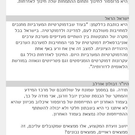
היא פרופסור לחינוך ותחום ההתמחות שלה חינוך לאזרחות.
ישראל הראל
¶
היא כותבת כדלקמן: "בעוד שבדמוקרטיות המערביות מחנכים
למחויבות משולבת לעם, למדינה ולדמוקרטיה. בישראל בכל
מקרה של התנקשות בין השתיים מעדיפים מערכת ערכים
אוניברסאלית דמוקרטית על פני המחויבות למערכת הערכים
היהודית הציונית. למצב זה אין אח ורע באף אחת
מהדמוקרטיות המערביות היום. החינוך לאזרחות כולל גם
עקרונות דמוקרטים הומניסטים וגם פטריוטים וגאווה במורשת
הלאומית לדורותיה".
היו"ר זבולון אורלב
¶
תודה. גם במסמך שמונח על שולחנכם של מרכז המידע
והמחקר של הכנסת שהכין יובל וורגן, אני מודה על כך,
בעמוד האחרון יש התייחסות של פרופסור איכלוב מכיוון שהיא
לא איתנו כי היא בשבתון חלקי ולא יכולה להשתתף
ההתייחסות שלה נמצאת בעמוד האחרון.
יושב וועדת המקצוע, אלו ממצאים שמקובלים עליכם, זה
ממצאים ראויים, ממצאים נכונים?