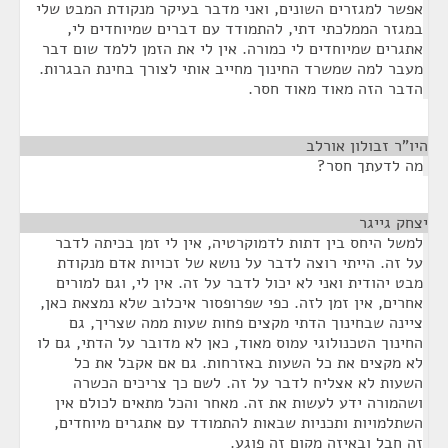
אפשר למגזרים השונים, ואני מדבר בעיקר מנקודת המבט שלי
במגזר הממלכתי דתי, להתמודד עם דברים שמיוחדים לי,
אתגרים שמיוחדים לי כמורה. אין לי את הזמן ללמד שום דבר
מעבר למה שמשרד החינוך מחייב אותי לצורך בחינת הבגרות.
הדבר הזה מאוד מאוד חסר.
היו"ר זבולון אורלב
¶
מה לדעתך חסר?
יצחק גייגר
¶
למשל היחס בין דתות לדמוקרטיה, אין לי זמן בכיתה לדבר
על זה. הייתי רוצה לדבר על נושא של זכויות אדם מנקודת
מבט יהודית ואני לא יכול לדבר על זה. אין לי, וגם למורים
אחרים, אין זמן לזה. כפי שפרופסור איכלוב שלא נמצאת כאן,
ציינה שבחינוך הדתי מקצים פחות שעות ממה שצריך, גם
החינוך הטכנולוגי עמוס מאוד, כאן לא מדובר על הדתי, גם לו
לא מקצים את כל השעות באזרחות. גם אם אקבל את כל
השעות לא אצליח לדבר על זה. לשם כך צריכים הכשרה
ושהמורה ידע לעשות את זה. מאחר והכל מתאים לכולם אין
השתלמויות ותכניות שבאות להתמודד עם אתגרים מיוחדים,
זה חבל ובאיזה מקום זה פוגע.