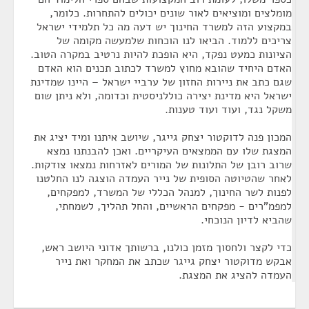
מומלצים ומוציאים לאור שונים יכולים להתחרות. כלומר,
במקצוע הזה למשרד החינוך יש דעה מה כל תלמידי ישראל
צריכים ללמוד. הביאו לנו הוכחות שלמעשה מקומה של
הציונות כמעט נפקד, היא הופכת להיות נרטיב במקרה הטוב.
האדם היחיד שהובא מחוץ למשרד לכתוב תכנים הוא האדם
שגם כתב את ניירות החזון של ערביי ישראל – היינו שמדינת
ישראל היא מדינת יצירה כוללניסטית וכדומה, ולא ניתן שום
משקל נגד, ועוד ועוד טענות.
המכון פנה לדוקטור יצחק גייגר, שיושב איתנו ומיד יציג את
המצגת שלו עם הממצאים העיקריים. ואכן להבנתנו נמצא
שרוב רובן של התלונות של המורים לאזרחות נמצאו צודקות.
לאחר שהטיוטה הסופית של נייר העמדה הוצגה לנו החלטנו
לפנות לשר החינוך, למנהל הכללי של המשרד, למפקחים,
למפמ"רים - מפקחים הראשיים, והחל תהליך, לשמחתי,
שהביא לדיון הנוכחי.
כדי לקצר ולחסוך מזמן כולנו, ברשותך אדוני היושב ראש,
אבקש מדוקטור יצחק גייגר שכתב את המחקר ואת נייר
העמדה להציג את המצגת.