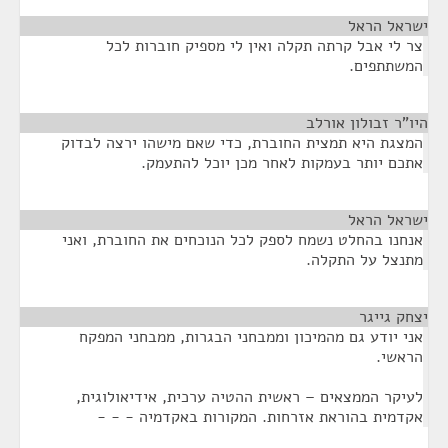
ישראל הראל
¶
צר לי אבל קרתה תקלה ואין לי מספיק חוברות לכל
המשתתפים.
היו"ר זבולון אורלב
¶
המצגת היא תמצית החוברת, כדי שאם מישהו ירצה לבדוק
אתכם יותר בעמקות לאחר מכן יוכל להתעמק.
ישראל הראל
¶
אנחנו בהחלט נשמח לספק לכל הנוכחים את החוברת, ואני
מתנצל על התקלה.
יצחק גייגר
¶
אני יודע גם מהמיכון וממבחני הבגרות, ממבחני המפקח
הראשי.
לעיקר הממצאים – ראשית ההטיה ערכית, אידיאולוגית,
אקדמית בהוראת אזרחות. המקורות באקדמיה - - -