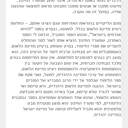
הדברים נעשו באופן לא מודע, אינני טוען שמשרד החינוך,
מישהו מתוכו או אנשים מתוכו התכוונו מראש לתוצאה שהגענו
אליה, בפועל זה מה שקרה.
מהם הליקויים בהוראות האזרחות שגם הציגו אותם, - החלשת
רעיון מדינת הלאום בכלל. למעשה, ובפרט בספר "להיות
אזרחים בישראל", שהוא הספר המוביל, ונדמה לי הספר
האחרון, שמשרד החינוך הוציא אותו לאור לפני שהוחלט
להפריט את ספרי הלימוד, בפרק שעוסק ברעיון מדינת הלאום.
כשמסתכלים מה יש מבחינה ערכית לומר על הרעיון הזה, הוא
מוצג רק כגורם לסכסוכים למלחמות. אין שום התייחסות כגורם
מלכד מבחינה חברתית, אין שום הצבעה על הקשר בין
ההתפתחות הדמוקרטיה ולהתפתחות רעיון מדינת הלאום.
הטשטוש של ערכי המדינה היהודית, למשל, ואני אקח את
ספר הלימוד שנלמד על ידי הרוב המכריע של המורים
בישראל. ההגנה למדינת הלאום היהודית, היא קיימת ואי
אפשר להגיד שלא קיימת, אבל באיזה מקום היא מובלעת.
השסע הלאומי, שהוא אחד השסעים שמופיעים בספר ובתכנית
הלימודים, לפי משרד החינוך הוא מוצג מנקודת מבט
פלסטינית והוא מוביל לשלילת קיומה של מדינת ישראל
כמדינה יהודית.