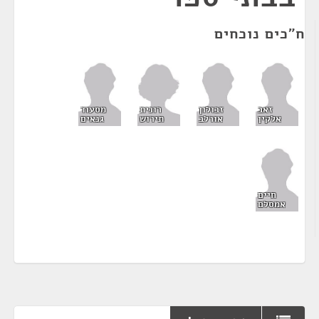
ח"כים נוכחים
רונית
זאב
זבולון
מסעוד
תירוש
אלקין
אורלב
גנאים
חיים
אמסלם