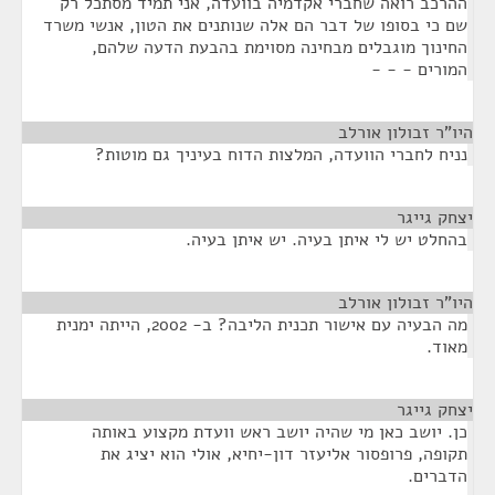
ההרכב רואה שחברי אקדמיה בוועדה, אני תמיד מסתכל רק
שם כי בסופו של דבר הם אלה שנותנים את הטון, אנשי משרד
החינוך מוגבלים מבחינה מסוימת בהבעת הדעה שלהם,
המורים - - -
היו"ר זבולון אורלב
¶
נניח לחברי הוועדה, המלצות הדוח בעיניך גם מוטות?
יצחק גייגר
¶
בהחלט יש לי איתן בעיה. יש איתן בעיה.
היו"ר זבולון אורלב
¶
מה הבעיה עם אישור תכנית הליבה? ב- 2002, הייתה ימנית
מאוד.
יצחק גייגר
¶
כן. יושב כאן מי שהיה יושב ראש וועדת מקצוע באותה
תקופה, פרופסור אליעזר דון-יחיא, אולי הוא יציג את
הדברים.