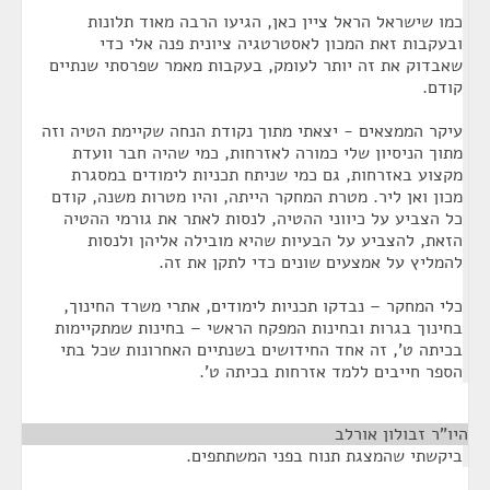
כמו שישראל הראל ציין כאן, הגיעו הרבה מאוד תלונות
ובעקבות זאת המכון לאסטרטגיה ציונית פנה אלי כדי
שאבדוק את זה יותר לעומק, בעקבות מאמר שפרסתי שנתיים
קודם.
עיקר הממצאים - יצאתי מתוך נקודת הנחה שקיימת הטיה וזה
מתוך הניסיון שלי כמורה לאזרחות, כמי שהיה חבר וועדת
מקצוע באזרחות, גם כמי שניתח תכניות לימודים במסגרת
מכון ואן ליר. מטרת המחקר הייתה, והיו מטרות משנה, קודם
כל הצביע על כיווני ההטיה, לנסות לאתר את גורמי ההטיה
הזאת, להצביע על הבעיות שהיא מובילה אליהן ולנסות
להמליץ על אמצעים שונים כדי לתקן את זה.
כלי המחקר – נבדקו תכניות לימודים, אתרי משרד החינוך,
בחינוך בגרות ובחינות המפקח הראשי – בחינות שמתקיימות
בכיתה ט', זה אחד החידושים בשנתיים האחרונות שכל בתי
הספר חייבים ללמד אזרחות בכיתה ט'.
היו"ר זבולון אורלב
¶
ביקשתי שהמצגת תנוח בפני המשתתפים.