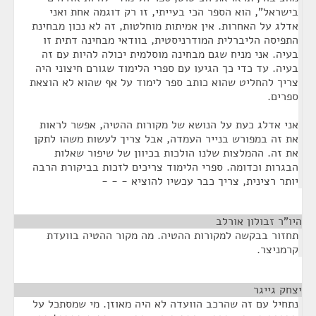
בישראל", הוא הספר הכי בעייתי, זו רק דוגמה אחת ואני
אדלג על האחרות. אין אמיתות מוחלטות, זה לא נכון מבחינת
התפיסה הליברלית המודרניסטית, בוודאי מבחינה דתית זו
בעיה. אני מניח שגם מבחינה מוסלמית יכולה להיות עם זה
בעיה. עד כדי כך הגיעו עם ספרי הלימוד שגורם חיצוני היה
צריך להחליט שהוא כותב ספר לימוד על אף שהוא לא הוצאת
ספרים.
אני אדלג כעת על הנושא של מקורות ההטיה, אפשר לראות
את זה במפורש בנייר העמדה, אבל צריך לעשות משהו לתקן
את זה. ההמלצות שלנו הולכות בכיוון של שיפור שאלות
הבגרות וכדומה. ספרי הלימוד צריכים לזכות בביקורת הרבה
יותר רצינית, צריך כבר עכשיו להוציא - - -
היו"ר זבולון אורלב
¶
תחזור בבקשה למקורות ההטיה. מה מקור ההטיה בוועדת
קרמניצר.
יצחק גייגר
¶
נתחיל עם זה שהרכב הוועדה לא היה מאוזן. מי שמסתכל על