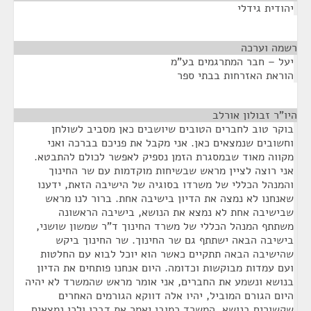
יהודית גידלי
רשמה וערכה
¶
יעל – חבר המתרגמים בע"מ
הוראת האזרחות בבתי ספר
היו"ר זבולון אורלב
¶
בוקר טוב לחברים הטובים שיושבים כאן מסביב לשולחן
וחשובים שנמצאים כאן. אני מקבל את פניכם בברכה ואני
מקווה מאוד שבמסגרת הזמן נספיק לאפשר לכולם להתבטא.
אני רוצה לציין מראש שבשיחות מוקדמות עם שר החינוך
והמנהל הכללי של משרדו בסוגיה של הישיבה הזאת, ידענו
שאנחנו לא נמצה את הדיון בישיבה אחת. ברור לנו מראש
שבישיבה אחת לא נמצא את הנושא, בישיבה הראשונה
משתתף המנהל הכללי של משרד החינוך ד"ר שמשון שושני,
בישיבה הבאה ישתתף גם שר החינוך. שר החינוך ביקש
שהישיבה הבאה תתקיים כאשר הוא יוכל לבוא עם החלטות
ועם עמדות מבוקשות וכדומה. היום אנחנו פותחים את הדיון
בנושא ונשמע את החברים, אני אומר מראש שהמשרד לא יהיה
היום הגורם המוביל, יהיו אלה דווקא הגורמים האחרים
שקשורים בנושא. המשרד כמובן יאמר את דברו ולכן נמצאים