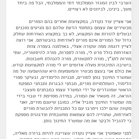
הערבי לבין המגזר הממלכתי דתי והממלכתי, הכל פה ביחד
משך, בינינו, לכיוונים לא רצויים.
אני אציין עוד נקודה, במקצועות אחרים בהם המורים
מכשירים את עצמם בתחומי הדעת שלהם הם מגיעים מוכנים
ובשלים להורות את המקצוע, לא כך במקצוע האזרחות שחלק
גדול של המורים אינם מורים לאזרחות בהכשרתם. אני רוצה
לציין דוגמה ממה שקורה אצלי, באולפנה בעפרה צוות
האזרחות כולל פרט לי, מורה לספרות, מורה להיסטוריה, שתי
מורות לתנ"ך, מורה לתקשורת, מורה להנהלת חשבונות.
בישיבה התיכונית מעלה אדומים יש לי מורה למקצועות קודש.
את כולם אני בעצם מכשיר והמשמעות היא שההשפעה של מה
שמשרד החינוך נותן למורים, תכניות הלימודים, ובעיקר ספרי
הלימוד, השתלמויות מורים, מבחני הבגרות ומבחני המפקח
הראשי שמוגדרים על ידי המשרד עצמו כמבחנים מעצבי
הוראה, זה משאיר את המורה, במידה מסוימת די שבוי בידי
מה שמשרד החינוך מוביל אליו. כמובן שישנם מורים, ואני
מקווה שהם ילכו ויתרבו עם כל התכניות להכשרת מורים
לאזרחות, שתהייה להם עצמאות מחשבתית ופדגוגית מספקת
כי להוביל ולבקר את מה שמשרד החינוך נותן.
לפני שאמשיך אני אציין נקודה שצריכה להיות ברורה מאליה,