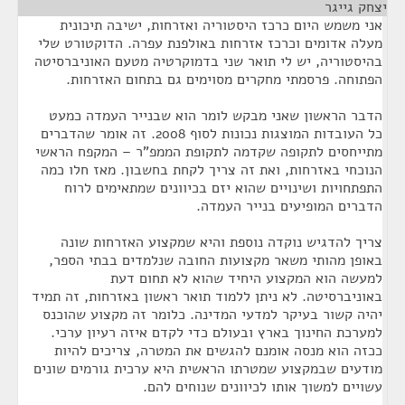
יצחק גייגר
¶
אני משמש היום כרכז היסטוריה ואזרחות, ישיבה תיכונית
מעלה אדומים וכרכז אזרחות באולפנת עפרה. הדוקטורט שלי
בהיסטוריה, יש לי תואר שני בדמוקרטיה מטעם האוניברסיטה
הפתוחה. פרסמתי מחקרים מסוימים גם בתחום האזרחות.
הדבר הראשון שאני מבקש לומר הוא שבנייר העמדה כמעט
כל העובדות המוצגות נכונות לסוף 2008. זה אומר שהדברים
מתייחסים לתקופה שקדמה לתקופת הממפ"ר – המקפח הראשי
הנוכחי באזרחות, ואת זה צריך לקחת בחשבון. מאז חלו כמה
התפתחויות ושינויים שהוא יזם בכיוונים שמתאימים לרוח
הדברים המופיעים בנייר העמדה.
צריך להדגיש נוקדה נוספת והיא שמקצוע האזרחות שונה
באופן מהותי משאר מקצועות החובה שנלמדים בבתי הספר,
למעשה הוא המקצוע היחיד שהוא לא תחום דעת
באוניברסיטה. לא ניתן ללמוד תואר ראשון באזרחות, זה תמיד
יהיה קשור בעיקר למדעי המדינה. כלומר זה מקצוע שהוכנס
למערכת החינוך בארץ ובעולם כדי לקדם איזה רעיון ערכי.
ככזה הוא מנסה אומנם להגשים את המטרה, צריכים להיות
מודעים שבמקצוע שמטרתו הראשית היא ערכית גורמים שונים
עשויים למשוך אותו לכיוונים שנוחים להם.