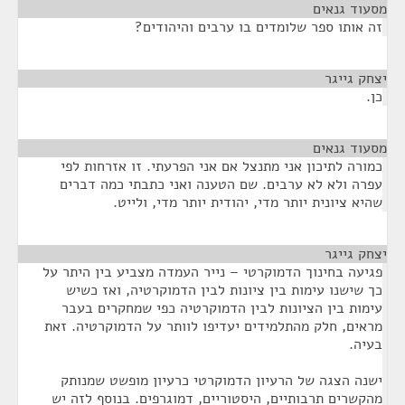
מסעוד גנאים
¶
זה אותו ספר שלומדים בו ערבים והיהודים?
יצחק גייגר
¶
כן.
מסעוד גנאים
¶
כמורה לתיכון אני מתנצל אם אני הפרעתי. זו אזרחות לפי
עפרה ולא לא ערבים. שם הטענה ואני כתבתי כמה דברים
שהיא ציונית יותר מדי, יהודית יותר מדי, ולייט.
יצחק גייגר
¶
פגיעה בחינוך הדמוקרטי – נייר העמדה מצביע בין היתר על
כך שישנו עימות בין ציונות לבין הדמוקרטיה, ואז כשיש
עימות בין הציונות לבין הדמוקרטיה כפי שמחקרים בעבר
מראים, חלק מהתלמידים יעדיפו לוותר על הדמוקרטיה. זאת
בעיה.
ישנה הצגה של הרעיון הדמוקרטי כרעיון מופשט שמנותק
מהקשרים תרבותיים, היסטוריים, דמוגרפים. בנוסף לזה יש