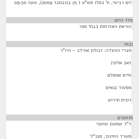
יום רביעי, ח' כסלו תש"ע ( 25 בנובמבר 2009), שעה 09:30
סדר היום
הוראת האזרחות בבתי ספר
נכחו
¶
חברי הוועדה: זבולון אורלב – היו"ר
זאב אלקין
חיים אמסלם
מסעוד גנאים
רונית תירוש
מוזמנים
¶
ד"ר שמשון שושני
משרד החינוך, מנכ"ל