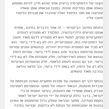
הצגה של הדמוקרטיה כרעיון אחד שהוא חייב להיות ממומש
באותו אופן במדינות שונות. כמובן שבאותו אופן שאלה
שעיצבו את ספר הלימוד ואלה שחיברו את תכניות הלימוד
חשבו עליו.
הזנחת החינוך הביקורתי - זה אחד הדברים בחינוך, אחרת
אנחנו מגיעים הידרוגדנציה. התלמיד לא מתוודע לגוונים
דמוקרטיים שונים, למשל הוא לא מתוודע לדגם מאוד חשוב
של דמוקרטיה כמו, קומוניטרית, וזה לא בא לידי ביטוי. הוא
לא מכיר את המסורת המדינית יהודית. בנושאים שונים עמדות
שונות שרווחות בציבור אינן באות לידי ביטוי. עמדות הימין
בנושא של השסע האידיאולוגי, חלק מעמדות אלו לא בא לידי
ביטוי. וכך גם בנוגע לשסע הלאומי, חלק מהעמדות הציוניות
ולא רק של הימין, לא באות לידי ביטוי, וכך הלאה והלאה
בהרבה מאוד נושאים.
בנוסף לכך יש השפעה של ספרות מחקרית שאינה מבוססת על
עובדות מוצקות, הבאתי דוגמה של מחקר שהתפרסם לאחרונה
שבדק באופן אמפירי את הטענות, בעיקר טענות ערביי
ישראל, בדבר גזלת קרקעות על ידי מדינת ישראל לאחר
הקמת המדינה. מחקר שהראה שחלק גדול מהטענות או שאינן
נכונות או שמבוססות על הנחות לא בדוקות. ופגיעה בסיכוי