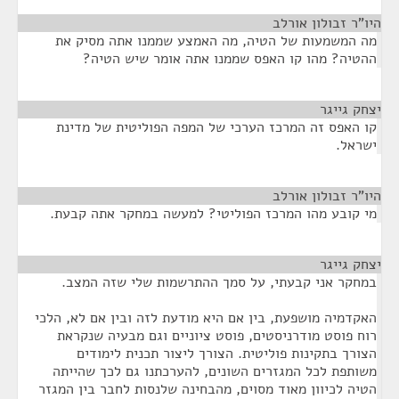
היו"ר זבולון אורלב
¶
מה המשמעות של הטיה, מה האמצע שממנו אתה מסיק את
ההטיה? מהו קו האפס שממנו אתה אומר שיש הטיה?
יצחק גייגר
¶
קו האפס זה המרכז הערכי של המפה הפוליטית של מדינת
ישראל.
היו"ר זבולון אורלב
¶
מי קובע מהו המרכז הפוליטי? למעשה במחקר אתה קבעת.
יצחק גייגר
¶
במחקר אני קבעתי, על סמך ההתרשמות שלי שזה המצב.
האקדמיה מושפעת, בין אם היא מודעת לזה ובין אם לא, הלכי
רוח פוסט מודרניסטים, פוסט ציוניים וגם מבעיה שנקראת
הצורך בתקינות פוליטית. הצורך ליצור תכנית לימודים
משותפת לכל המגזרים השונים, להערכתנו גם לכך שהייתה
הטיה לכיוון מאוד מסוים, מהבחינה שלנסות לחבר בין המגזר