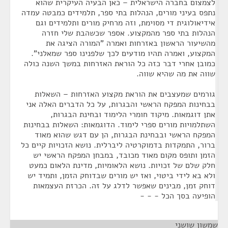
לצמצום בחברה הישראלית – כאן הבעיה העיקרית שהוא
נתפס בעיני מורים, הנהלות בתי ספר, תלמידים כמבטה עמדה
אידיאולוגית די מסוימת, וזה מרחיק מורים ותלמידים וגם
הנהלות בתי ספר מהמקצוע. אספר שכשהבת שלי חזרה
מהשיעור הראשון באזרחות ואמרה "המורה הציגה את
המקצוע, ואמרה תהיו מודעים לכך שלפנינו ספר שמאלני".
כמובן אחרי דבר כזה כל הוראת האזרחות במשך השנה כולה
שווה את מה שהיא שווה.
גורמים שמעצבים את הוראת מקצוע האזרחות – השאלות
בבחינות המפקח הראשי והבגרות, על כל הדברים האלה אני
אתן דוגמאות. מיקוד חומרי הלימוד ובחינת הבגרות,
השתלמויות מורים ספרי לימוד. הדוגמאות: השאלות בבחינות
המפקח הראשי ובבחינת הבגרות, הן עם דגש שהוא מאוד
ברור, התמקדות בדמוקרטיה ליברלית. נושא הזכויות קיים כל
הזמן ותופס מקום מאוד מכובד, במבחן המפקח הראשי יש
חלק שלם של זכויות. נושא הלאומיות, מדינת הלאום כמעט
ולא בא לידי ביטוי, ואז יש מורים שבדוחק הזמן, ותמיד יש
דוחק זמן, מבינים שאפשר לדלג על זה. הכרזת העצמאות
הופיעה בסך הכל - - -
שמשון שושני
¶