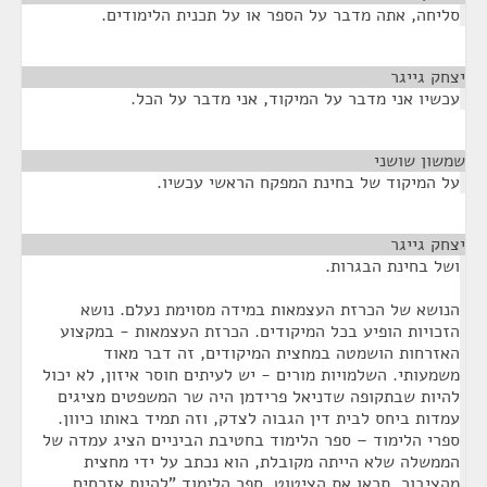
סליחה, אתה מדבר על הספר או על תכנית הלימודים.
יצחק גייגר
¶
עכשיו אני מדבר על המיקוד, אני מדבר על הכל.
שמשון שושני
¶
על המיקוד של בחינת המפקח הראשי עכשיו.
יצחק גייגר
¶
ושל בחינת הבגרות.
הנושא של הכרזת העצמאות במידה מסוימת נעלם. נושא
הזכויות הופיע בכל המיקודים. הכרזת העצמאות - במקצוע
האזרחות הושמטה במחצית המיקודים, זה דבר מאוד
משמעותי. השלמויות מורים - יש לעיתים חוסר איזון, לא יכול
להיות שבתקופה שדניאל פרידמן היה שר המשפטים מציגים
עמדות ביחס לבית דין הגבוה לצדק, וזה תמיד באותו כיוון.
ספרי הלימוד – ספר הלימוד בחטיבת הביניים הציג עמדה של
הממשלה שלא הייתה מקובלת, הוא נכתב על ידי מחצית
מהציבור, תראו את הציטוט, ספר הלימוד "להיות אזרחים