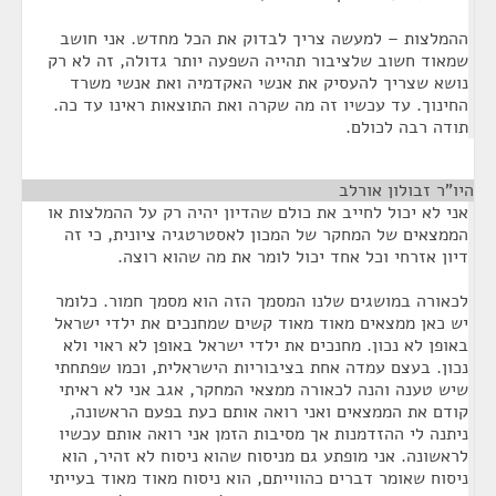
ההמלצות – למעשה צריך לבדוק את הכל מחדש. אני חושב
שמאוד חשוב שלציבור תהייה השפעה יותר גדולה, זה לא רק
נושא שצריך להעסיק את אנשי האקדמיה ואת אנשי משרד
החינוך. עד עכשיו זה מה שקרה ואת התוצאות ראינו עד כה.
תודה רבה לכולם.
היו"ר זבולון אורלב
¶
אני לא יכול לחייב את כולם שהדיון יהיה רק על ההמלצות או
הממצאים של המחקר של המכון לאסטרטגיה ציונית, כי זה
דיון אזרחי וכל אחד יכול לומר את מה שהוא רוצה.
לכאורה במושגים שלנו המסמך הזה הוא מסמך חמור. כלומר
יש כאן ממצאים מאוד מאוד קשים שמחנכים את ילדי ישראל
באופן לא נכון. מחנכים את ילדי ישראל באופן לא ראוי ולא
נכון. בעצם עמדה אחת בציבוריות הישראלית, וכמו שפתחתי
שיש טענה והנה לכאורה ממצאי המחקר, אגב אני לא ראיתי
קודם את הממצאים ואני רואה אותם כעת בפעם הראשונה,
ניתנה לי ההזדמנות אך מסיבות הזמן אני רואה אותם עכשיו
לראשונה. אני מופתע גם מניסוח שהוא ניסוח לא זהיר, הוא
ניסוח שאומר דברים כהווייתם, הוא ניסוח מאוד מאוד בעייתי