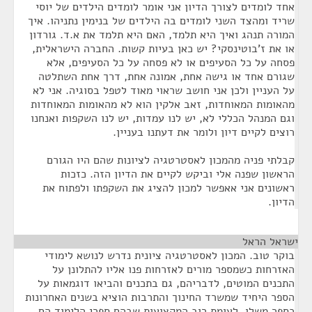
אחד לומדים לצורך הדיון אני אומר לומדים הילדים של יוסי
שריד ומהצד השני לומדים בה הילדים של בנימין נתניהו. איך
המורה תנהג ואיך היא תלמד, האם היא תלמד את א.ד. גורדון
או את ז'בוטינסקי? יש כאן בעיות קשות. החברה הישראלית,
פסחה על כל הסעיפים או לא פסחה על כל הסעיפים, אלא
שגורם אחד או גישה אחת, אמונה אחת, דרך אחת השתלטה
על העניין ולכן אני חושב שראוי מאוד לטפל בסוגיה. אני לא
מהאומות המאוחדות, זאב אלקין הוא לא מהאומות המאוחדות
וגם המנהל הכללי לא, יש לנו עמדות, יש לנו השקפות ואנחנו
רוצים לקיים דיון ולומר את דעתנו בעניין.
קבלתי פניה מהמכון לאסטרטגיה לציונות שהם היו הגורם
הראשון שפנה אלי וביקש לקיים את הדיון הזה. כזכות
ראשונים אני אאפשר למכון להציג את השקפתו ולפתוח את
הדיון.
ישראל הראל
¶
בוקר טוב. המכון לאסטרטגיה ציונית נדרש לנושא לימודי
האזרחות כשמספר מורים לאזרחות פנו אליו להתלונן על
התכנים המוטים, לדבריהם, גם בתכנים והביאו דוגמאות על
הספר היחיד שמשרד החינוך והתרבות הוציא בשנים האחרונות
כספר משלו, לעומת רוב המקצועות שבהם ספרי הלימוד הם