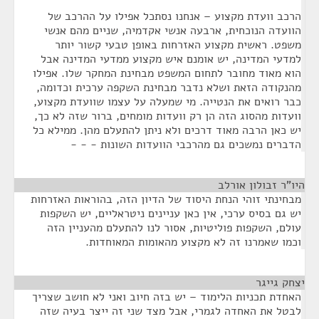
הרכב וועדת מקצוע – אנחנו נסתכל אפילו על ההרכב של
הוועדה הנוכחית, ארבעה אנשי אקדמיה, שניים מהם אנשי
משפט. ראשית מקצוע האזרחות באופן טבעי קשור יותר
למדעי המדינה, יש אומנם איש מקצוע ממדעי המדינה אבל
הוא מאוד מחובר לתחום המשפט מבחינת המחקר שלו. אפילו
מהנקודה הזאת ושלא נדבר מבחינת השקפה ערכית וכדומה,
כבר רואים את הנטייה. מי שמעלה על עצמו שוועדת מקצוע,
וועדות מהסוג הזה הן רק וועדות מומחים, ברור שזה לא כך,
יש כאן הרבה מאוד דרכים ולא ניתן להתעלם מהן. ממילא כל
הדברים נמשכים גם מהרכבי הוועדות השונות - - -
היו"ר זבולון אורלב
¶
מבחינתי זוהי הנחת היסוד של הדיון הזה, בהוראות האזרחות
יש גם בסיס ערכי, אין כאן עניינים ניטראליים, יש השקפות
עולם, השקפות פוליטיות, אסור לנו להתעלם מהעניין הזה
וכמו שאמרנו זה לא מקצוע מהאומות המאוחדות.
יצחק גייגר
¶
האחדת תכניות הלימוד – יש בזה חיוב ואני לא חושב שצריך
לבטל את האחדה לגמרי, אבל מצד שני זה ייצר בעיה שזה