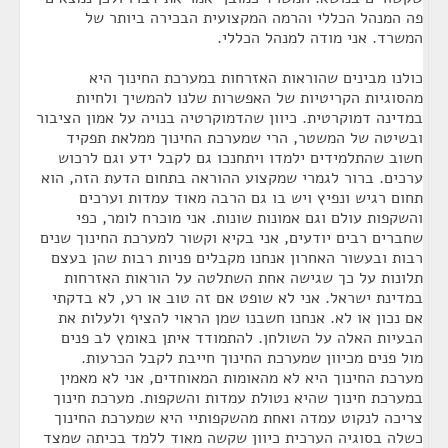
פה המנהל הכללי והרמה המקצועית הבכירה ביותר של
המשרד. אני מודה למנהל הכללי.
כולנו מבינים שהוראות האזרחות במערכת החינוך היא
מהסוגיות הקריטיות של האפשרות שלנו להמשיך ולחיות
במדינה דמוקרטית. כיוון שהדמוקרטיה בנויה על אמון הציבור
ובשיטה של המשטר, הרי שמערכת החינוך ממלאת תפקיד
חשוב שהתלמידים ילמדו ויתחנכו גם לקבל ידע וגם לרכוש
ערכים. ברור לגמרי שמקצוע ההוראה בתחום הדעת הזה, הוא
תחום רגיש ונפיץ ויש בו גם הרבה מאוד עמדות וערכים
והשקפות עולם וגם אמונות שונות. אני מוכרח לומר, כפי
שחברים רבים יודעים, אני בקיא וקשור למערכת החינוך שנים
רבות ובעשור האחרון אנחנו מקבלים פניות רבות שהן בעצם
תלונות על כך שגישה אחת השתלטה על הוראות האזרחות
במדינת ישראל. אני לא שופט אם זה טוב או רע, לא בדקתי
אם נכון או לא. אנחנו חשבנו שמן הראוי להציף ולעלות את
הבעיות האלה על השולחן. להתמודד איתן באומץ לב פנים
מול פנים מכיוון שמערכת החינוך חייבת לקבל הכרעות.
מערכת החינוך היא לא מהאומות המאוחדים, אני לא מאמין
במערכת חינוך שהיא נטולת עמדות והשקפות. מערכת חינוך
צריכה לנקוט עמדה ואחת מהשקפותיי היא שמערכת החינוך
כשלה בסוגיה הערכית כיוון שקשה מאוד ללמד בכיתה שמצד