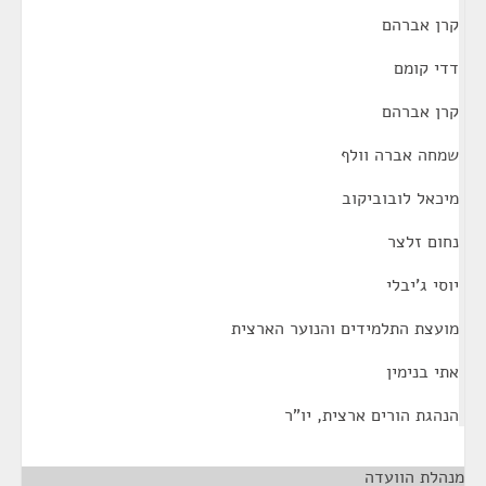
קרן אברהם
דדי קומם
קרן אברהם
שמחה אברה וולף
מיכאל לובוביקוב
נחום זלצר
יוסי ג'יבלי
מועצת התלמידים והנוער הארצית
אתי בנימין
הנהגת הורים ארצית, יו"ר
מנהלת הוועדה
¶