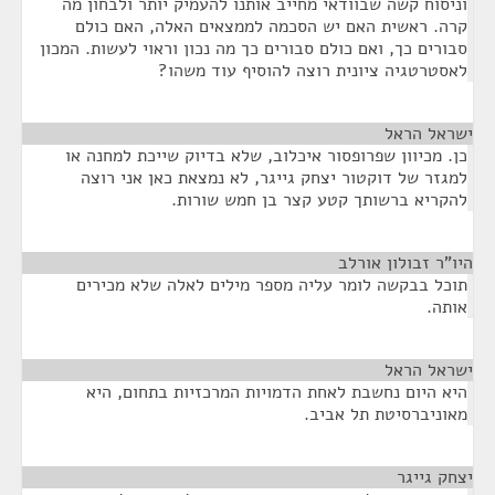
וניסוח קשה שבוודאי מחייב אותנו להעמיק יותר ולבחון מה
קרה. ראשית האם יש הסכמה לממצאים האלה, האם כולם
סבורים כך, ואם כולם סבורים כך מה נכון וראוי לעשות. המכון
לאסטרטגיה ציונית רוצה להוסיף עוד משהו?
ישראל הראל
¶
כן. מכיוון שפרופסור איכלוב, שלא בדיוק שייכת למחנה או
למגזר של דוקטור יצחק גייגר, לא נמצאת כאן אני רוצה
להקריא ברשותך קטע קצר בן חמש שורות.
היו"ר זבולון אורלב
¶
תוכל בבקשה לומר עליה מספר מילים לאלה שלא מכירים
אותה.
ישראל הראל
¶
היא היום נחשבת לאחת הדמויות המרכזיות בתחום, היא
מאוניברסיטת תל אביב.
יצחק גייגר
¶