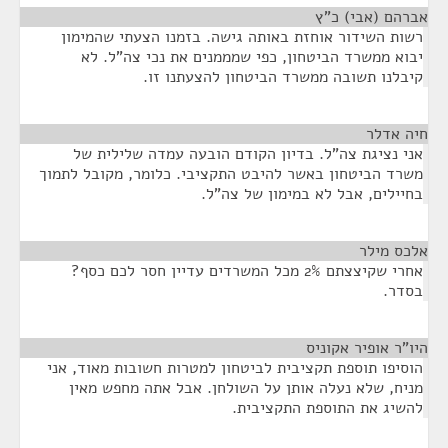
אברהם (אבי) כ"ץ
¶
רשות השידור אוחזת באותה גישה. בזמנו הצעתי שהמימון
יבוא ממשרד הביטחון, כפי שמממנים את נכי צה"ל. לא
קיבלנו תשובה ממשרד הביטחון להצעתנו זו.
חיה אדלר
¶
אני נציגת צה"ל. בדיון הקודם הובעה עמדה שלילית של
משרד הביטחון באשר להיבט התקציבי. כלומר, מקובל לתמוך
בחיילים, אבל לא במימון של צה"ל.
אלכס מילר
¶
אחרי שקיצצתם 2% מכל המשרדים עדיין חסר לכם כסף?
בסדר.
היו"ר אופיר אקוניס
¶
הוסיפו תוספת תקציבית לביטחון למטרות חשובות מאוד, אני
מניח, שלא נעלה אותן על השולחן. אבל אתה מחפש מאין
להשיג את התוספת התקציבית.