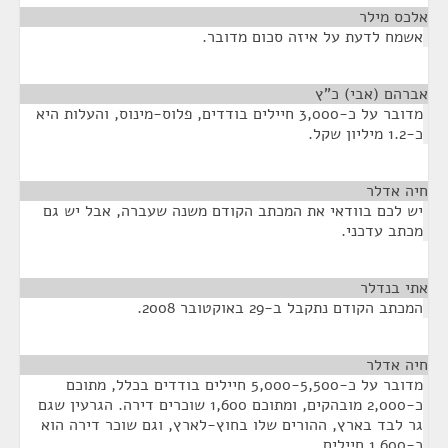
אלכס מילר
¶
אשמח לדעת על איזה סכום מדובר.
אברהם (אבי) כ"ץ
¶
מדובר על כ-3,000 חיילים בודדים, פלוס-מינוס, והעלות היא
כ-1.2 מיליון שקל.
חיה אדלר
¶
יש לכם בוודאי את המכתב הקודם משנה שעברה, אבל יש גם
מכתב עדכני.
אתי בנדלר
¶
המכתב הקודם נתקבל ב-29 באוקטובר 2008.
חיה אדלר
¶
מדובר על כ-5,000-5,500 חיילים בודדים בכלל, מתוכם
כ-2,000 מובהקים, ומתוכם 1,600 שוכרים דירה. הגרעין שגם
גר לבד בארץ, ההורים שלו בחוץ-לארץ, וגם שוכר דירה הוא
כ-1,600 חיילים.