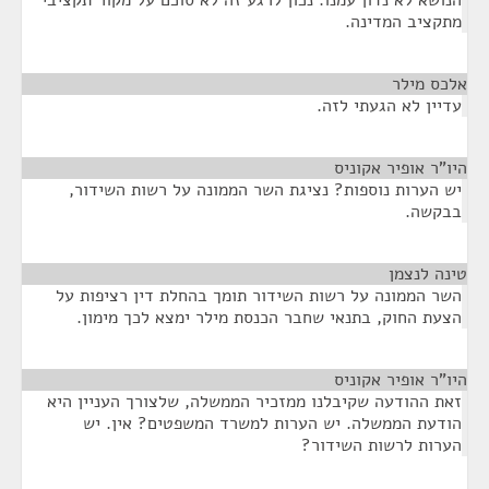
הנושא לא נדון עמנו. נכון לרגע זה לא סוכם על מקור תקציבי
מתקציב המדינה.
אלכס מילר
¶
עדיין לא הגעתי לזה.
היו"ר אופיר אקוניס
¶
יש הערות נוספות? נציגת השר הממונה על רשות השידור,
בבקשה.
טינה לנצמן
¶
השר הממונה על רשות השידור תומך בהחלת דין רציפות על
הצעת החוק, בתנאי שחבר הכנסת מילר ימצא לכך מימון.
היו"ר אופיר אקוניס
¶
זאת ההודעה שקיבלנו ממזכיר הממשלה, שלצורך העניין היא
הודעת הממשלה. יש הערות למשרד המשפטים? אין. יש
הערות לרשות השידור?