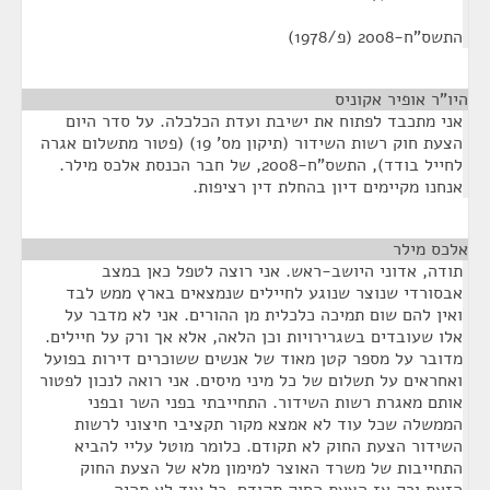
התשס"ח-2008 (פ/1978)
היו"ר אופיר אקוניס
¶
אני מתכבד לפתוח את ישיבת ועדת הכלכלה. על סדר היום
הצעת חוק רשות השידור (תיקון מס' 19) (פטור מתשלום אגרה
לחייל בודד), התשס"ח-2008, של חבר הכנסת אלכס מילר.
אנחנו מקיימים דיון בהחלת דין רציפות.
אלכס מילר
¶
תודה, אדוני היושב-ראש. אני רוצה לטפל כאן במצב
אבסורדי שנוצר שנוגע לחיילים שנמצאים בארץ ממש לבד
ואין להם שום תמיכה כלכלית מן ההורים. אני לא מדבר על
אלו שעובדים בשגרירויות וכן הלאה, אלא אך ורק על חיילים.
מדובר על מספר קטן מאוד של אנשים ששוכרים דירות בפועל
ואחראים על תשלום של כל מיני מיסים. אני רואה לנכון לפטור
אותם מאגרת רשות השידור. התחייבתי בפני השר ובפני
הממשלה שכל עוד לא אמצא מקור תקציבי חיצוני לרשות
השידור הצעת החוק לא תקודם. כלומר מוטל עליי להביא
התחייבות של משרד האוצר למימון מלא של הצעת החוק