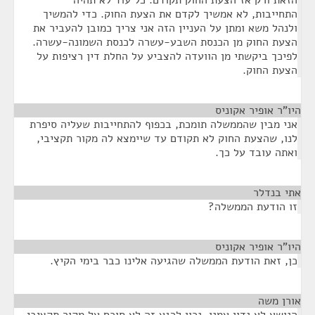
הזאת ורק אז הצעת החוק תקודם. כל עוד לא תהיה
התחייבות, לא אמשיך לקדם את הצעת החוק. כדי להמשיך
ולנהל משא ומתן על העניין הזה אני צריך כמובן להעביר את
הצעת החוק מן הכנסת השבע-עשרה לכנסת השמונה-עשרה.
לפיכך ביקשתי מן הוועדה להצביע על החלת דין רציפות על
הצעת החוק.
היו"ר אופיר אקוניס
¶
אני מבין שהממשלה תומכת, בכפוף להתחייבות שעליה סיפרת
לנו, שהצעת החוק לא תקודם עד שיימצא לה מקור תקציבי,
ואתה עובד על כך.
אתי בנדלר
¶
זו הודעת הממשלה?
היו"ר אופיר אקוניס
¶
כן, זאת הודעת הממשלה שהגיעה אלינו כבר בימי הקיץ.
אורן משה
¶