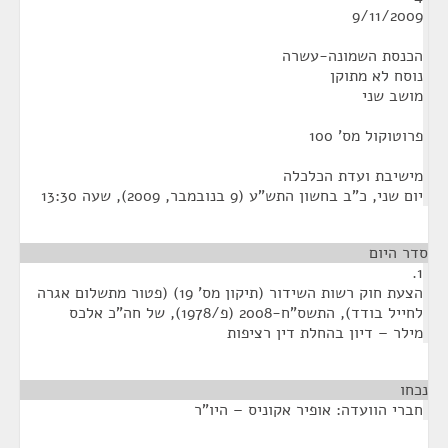
9/11/2009
הכנסת השמונה-עשרה
נוסח לא מתוקן
מושב שני
פרוטוקול מס' 100
מישיבת ועדת הכלכלה
‏יום שני, כ"ב בחשון התש"ע (‏9 בנובמבר, 2009), שעה 13:30
סדר היום
1.
הצעת חוק רשות השידור (תיקון מס' 19) (פטור מתשלום אגרה
לחייל בודד), התשס"ח-2008 (פ/1978), של חה"כ אלכס
מילר – דיון בהחלת דין רציפות
נכחו
¶
חברי הוועדה: אופיר אקוניס – היו"ר