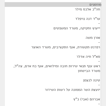
מוזמנים
¶
חה"כ אלכס מילר
עו"ד דנה נויפלד
-
ייעוץ וחקיקה, משרד המשפטים
אורן משה
-
רפרנט תקשורת, אגף התקציבים, משרד האוצר
סא"ל חיה אדלר
-
ראש ענף תנאי שירות חובה ומילואים, אגף כח אדם, צה"ל,
משרד הביטחון
טינה לנצמן
-
יועצת השר הממונה על רשות השידור
אברהם (אבי) כ"ץ
-