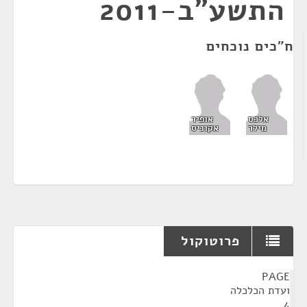
התשע"ב-2011
ח"כים נוכחים
אלכס
אופיר
מילר
אקוניס
פרוטוקול
¶
PAGE
ועדת הכלכלה
4