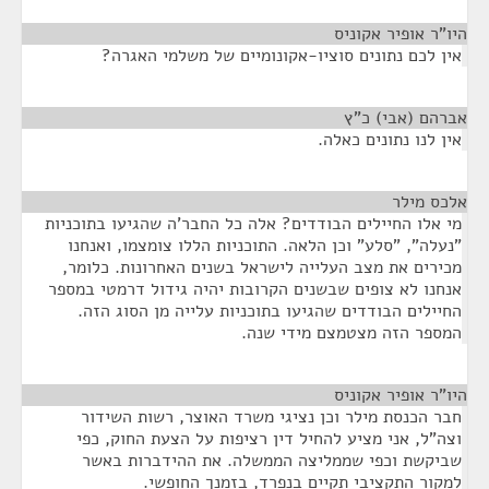
היו"ר אופיר אקוניס
¶
אין לכם נתונים סוציו-אקונומיים של משלמי האגרה?
אברהם (אבי) כ"ץ
¶
אין לנו נתונים כאלה.
אלכס מילר
¶
מי אלו החיילים הבודדים? אלה כל החבר'ה שהגיעו בתוכניות
"נעלה", "סלע" וכן הלאה. התוכניות הללו צומצמו, ואנחנו
מכירים את מצב העלייה לישראל בשנים האחרונות. כלומר,
אנחנו לא צופים שבשנים הקרובות יהיה גידול דרמטי במספר
החיילים הבודדים שהגיעו בתוכניות עלייה מן הסוג הזה.
המספר הזה מצטמצם מידי שנה.
היו"ר אופיר אקוניס
¶
חבר הכנסת מילר וכן נציגי משרד האוצר, רשות השידור
וצה"ל, אני מציע להחיל דין רציפות על הצעת החוק, כפי
שביקשת וכפי שממליצה הממשלה. את ההידברות באשר
למקור התקציבי תקיים בנפרד, בזמנך החופשי.