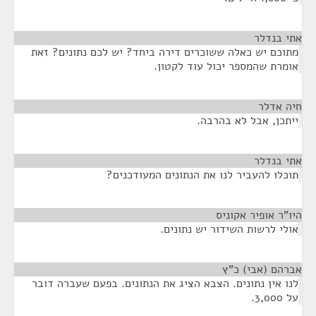
אתי בנדלר
¶
מתוכם יש כאלה ששוכרים דירה ביחד? יש לכם נתונים? זאת
אומרת שהמספר יכול עוד לקטון.
חיה אדלר
¶
ייתכן, אבל לא בהרבה.
אתי בנדלר
¶
תוכלו להעביר לנו את הנתונים המעודכנים?
היו"ר אופיר אקוניס
¶
אולי לרשות השידור יש נתונים.
אברהם (אבי) כ"ץ
¶
לנו אין נתונים. הצבא הציג את הנתונים. בפעם שעברה דובר
על 3,000.