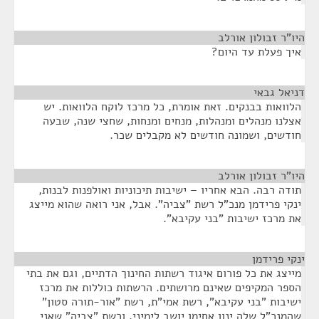
היו"ר זבולון אורלב
¶
איך פעלת עד היום?
דניאל גבאי
¶
הלוואות בבנקים. זאת אומרת, כל מרכז לוקח הלוואות. יש
אצלנו מנהלים ומנהלות, מנחים ומנחות, שחצי שנה, שבעה
חודשים, ושמונה חודשים לא מקבלים שכר.
היו"ר זבולון אורלב
¶
תודה רבה. הבא אחריו – ישיבות תיכוניות ואולפנות לבנות,
ינקי פרידמן מנכ"ל רשת "צביה". אבל, אני רואה שהוא מייצג
את מרכז ישיבות "בני עקיבא".
ינקי פרידמן
¶
מייצג את כל פורום איגוד רשתות החינוך הדתיים, וגם את בתי
הספר המקיפים שאינם מרושתים. הרשתות כוללות את מרכז
ישיבות "בני עקיבא", רשת אמי"ת, רשת "אור-תורה סטון"
שהמנכ"ל שלה ינון אחימן יושב לימיני, ורשת "צביה" שאני