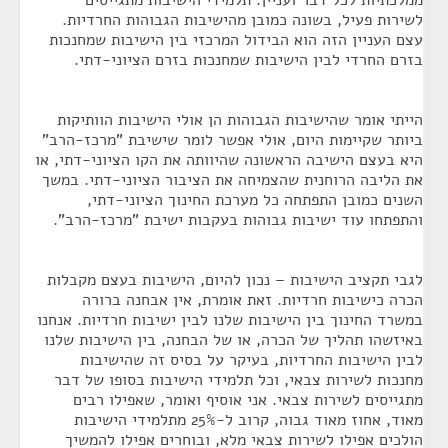
ממלכתיות לכל דבר ועניין. תלמידי הישיבות מתגייסים
לשירות פעיל, בשונה כמובן מהישיבות הגבוהות החרדיות.
עצם העניין הזה הוא הבידול המרכזי בין הישיבות שמחנכות
בזרם החרדי לבין הישיבות שמחנכות בזרם הציוני-דתי.
הייתי אומר שהישיבות הגבוהות הן אולי הישיבות הוותיקות
ביותר שקיימות היום, אולי אפשר לומר שישיבת "מרכז-הרב"
היא בעצם הישיבה הראשונה שהיוותה את הקו הציוני-דתי, או
את הליבה הרוחנית שהצמיחה את הציבור הציוני-דתי. במשך
השנים כמובן התפתחה כל מערכת החינוך הציוני-דתי,
והתפתחו עוד ישיבות גבוהות בעקבות ישיבת "מרכז-הרב".
לגבי תקציב הישיבות – נכון להיום, הישיבות בעצם מקבלות
הכרה כישיבות חרדיות. זאת אומרת, אין אבחנה ברורה
במשרד החינוך בין הישיבות שלנו לבין ישיבות חרדיות. אנחנו
באיזשהו תהליך של הכרה, או של הבחנה, בין הישיבות שלנו
לבין הישיבות החרדיות, בעיקר על בסיס זה שהישיבות
מחנכות לשירות צבאי, וכל תלמידי הישיבות בסופו של דבר
מתגייסים לשירות צבאי. אני אוסיף ואומר, שאפילו רבים
מאוד, אחוז מאוד גבוה, קרוב ל-25% מתלמידי הישיבות
הולכים אפילו לשירות צבאי מלא, ובוחרים אפילו להמשיך