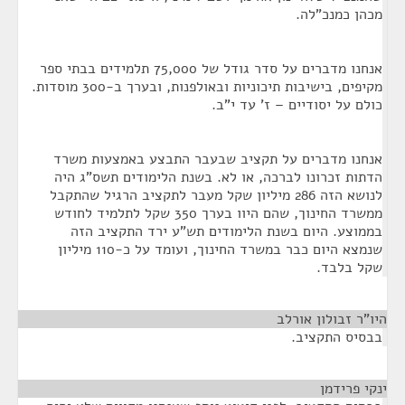
מכהן כמנכ"לה.
אנחנו מדברים על סדר גודל של 75,000 תלמידים בבתי ספר
מקיפים, בישיבות תיכוניות ובאולפנות, ובערך ב-300 מוסדות.
כולם על יסודיים – ז' עד י"ב.
אנחנו מדברים על תקציב שבעבר התבצע באמצעות משרד
הדתות זכרונו לברכה, או לא. בשנת הלימודים תשס"ג היה
לנושא הזה 286 מיליון שקל מעבר לתקציב הרגיל שהתקבל
ממשרד החינוך, שהם היוו בערך 350 שקל לתלמיד לחודש
בממוצע. היום בשנת הלימודים תש"ע ירד התקציב הזה
שנמצא היום כבר במשרד החינוך, ועומד על כ-110 מיליון
שקל בלבד.
היו"ר זבולון אורלב
¶
בבסיס התקציב.
ינקי פרידמן
¶