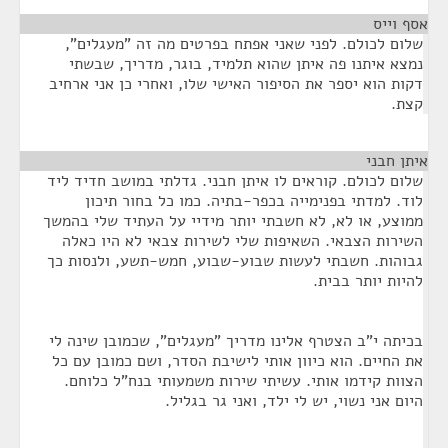
אסף וייס
¶
שלום לכולם. לפני שאני אפתח בפרטים מה זה "מעגלים",
נמצא איתנו פה איתן שהוא תלמיד, בוגר, מדריך, שבשתי
דקות הוא יספר את הסיפור האישי שלו, ואחרי כן אני ארחיב
קצת.
איתן חבני
¶
שלום לכולם. קוראים לו איתן חבני. גדלתי במושב חדיד ליד
לוד. למדתי בפנימייה בכפר-בתיה. כמו כל בחור תיכון
ממוצע, או לא, לא חשבתי יותר מידיי על העתיד שלי בהמשך
השירות הצבאי. השאיפות שלי לשירות צבאי לא היו כאלה
גבוהות. חשבתי לעשות שבוע-שבוע, חמש-תשע, ולנסות כך
להיות יותר בבית.
בכיתה י"ב הצטרף אלינו מדריך "מעגלים", שכמובן שינה לי
את החיים. הוא כיוון אותי לישיבת הסדר, ושם כמובן עם כל
הצוות קידמו אותי. עשיתי שירות משמעותי בנח"ל כלוחם.
היום אני נשוי, יש לי ילד, ואני גר בגליל.