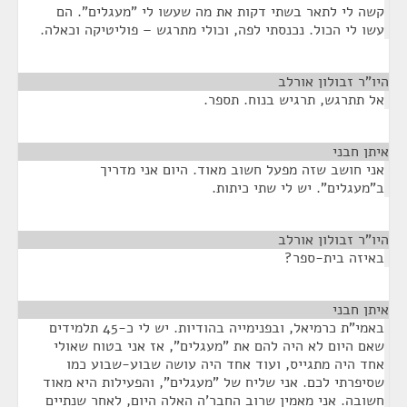
קשה לי לתאר בשתי דקות את מה שעשו לי "מעגלים". הם
עשו לי הכול. נכנסתי לפה, וכולי מתרגש – פוליטיקה וכאלה.
היו"ר זבולון אורלב
¶
אל תתרגש, תרגיש בנוח. תספר.
איתן חבני
¶
אני חושב שזה מפעל חשוב מאוד. היום אני מדריך
ב"מעגלים". יש לי שתי כיתות.
היו"ר זבולון אורלב
¶
באיזה בית-ספר?
איתן חבני
¶
באמי"ת כרמיאל, ובפנימייה בהודיות. יש לי כ-45 תלמידים
שאם היום לא היה להם את "מעגלים", אז אני בטוח שאולי
אחד היה מתגייס, ועוד אחד היה עושה שבוע-שבוע כמו
שסיפרתי לכם. אני שליח של "מעגלים", והפעילות היא מאוד
חשובה. אני מאמין שרוב החבר'ה האלה היום, לאחר שנתיים