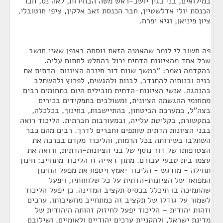
במילואים, בני בגין יושב-ראש מטה הבחירות, לאה נס, חבר
הכנסת יולי אדלשטיין, חבר הכנסת זאב אלקין, ציפי חוטובלי,
ציון פיניאן, וגיא יפרח.
פה חשוב לי לומר שהאמנה הזאת נוסחה באופן שאני חושב
שכל אחד מהציונות הדתית יכול בהחלט לחתום עליה.
בהקדמה נאמר: "במשך שנות דור חינכה הציונות-הדתית את
בניה ובנותיה להתנדב, לבנות ולהגשים, לפרוץ ולהשתלב
בהנהגה. אנשי הציונות-הדתית מובילים היום בתחומים רבים
מתחומי ההגשמה הציונית, ומשולבים בתפקידים בכירים
בצה"ל, במערכת הביטחון, בהתיישבות, בחינוך, בכלכלה,
בתקשורת, בקליטת עלייה, ובמעורבות חברתית. הליכוד רואה
בבני הציונות הדתית שותפים וחברים לדרך. רבים מהם כבר
השתלבו בשירותה בכל הרמות, והליכוד מקדם בברכה את
הצטרפותו של דור נוסף של בני הציונות-הדתית, ורואה את
עצמו בית טבעי עבורם. מתוך ראייה זו הליכוד מתחייב: חינוך
תחילה - מודגש - הליכוד יאמץ ויטפח את מפעל החינוך
המפואר של הציונות-הדתית על כל שלוחותיו, ויפעל
שהתמיכה בו תיכלל בבסיס תקציב המדינה. כן יפעל הליכוד
לשמור על גודלו של תקציב זה כמתחייב מחשיבותו. ערכים
וזהות יהודית – הליכוד יפעל לחיזוק זהותה היהודית של
מדינת ישראל, ולהקניית ערכים יהודיים ולאומיים, ושילובם