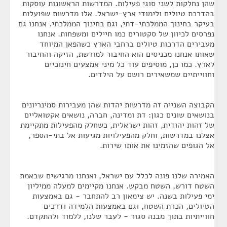
שהן נחלקות לשני סוגי פעילות. המדרשות הראשונות עוסקות
בהדרכת טיולים ולימודי ארץ-ישראל. אלו מדרשות שפועלות
בעיקר בחינוך הממלכתי-דתי, וגם בחינוך הממלכתי. אנחנו גם
נפרסים לכיוון של סקטורים כמו חיילים ומשפחות. אנחנו
מעבירים הדרכות טיולים ברחבי הארץ כשהפאן המיוחד
שאותו אנחנו מכניסים הוא החיבור למורשת, הזיקה והחיבור
לארץ. כמו כן, מוסיפים עוד כל מיני אמצעים חינוכיים
וחווייתיים שמשאירים רושם על הילדים.
הקבוצה השנייה זה מדרשות יהדות שהן מעבירות סמינריונים
בנושאים שונים כגון: דת ומדינה, חברה, נושאים אקטואליים
של זהות יהודית, זהות ישראלית, כשחלק מהפעילות מתקיימת
אצלנו במדרשות, וחלק מהפעילויות מגיעות אל בתי-הספר,
אל הגופים שהזמינו את אותו שירות.
האמירה שלנו פונה לכלל עם ישראל, ואנחנו מרגישים שבאמת
השטח דורש, השטח מבקש. אנחנו מקיימים למעלה ממיליון
ימי פעילות בשנה. יש צימאון רב להתחבר - גם באמצעות
הטיולים, הכרת השטח, וגם באמצעות הלמידה ודרכים
חווייתיות בתוך מבנה סגור - לעבר שלנו, ללמוד ולהתקדם.