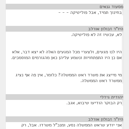
מסעוד גנאים
¶
בחינוך תמיד, אבל פוליטיקה - - -
היו"ר זבולון אורלב
¶
לא, עכשיו זה לא פוליטיקה.
היו לנו מגעים, ולצערי מכל המגעים האלה לא יצא דבר, אלא
אם כן היו התפתחויות ונשמע עליהן כאן מהגורמים המוסמכים.
מי מייצג את משרד ראש הממשלה? כלומר, אין פה אף נציג
ממשרד ראש הממשלה.
יהודית גידלי
¶
רק הבוקר הודיעו שיבוא, אגב.
היו"ר זבולון אורלב
¶
אני יודע שראש הממשלה נסע, ומנכ"ל משרדו. אבל, רק