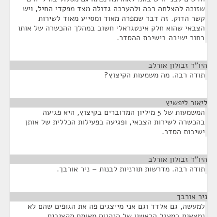
שזוכה להצלחה רבה ולהערכה גדולה מצד מפקדי החיל, ויש
קשר הדוק. זה דבר שמפרה מאוד ומסייע מאוד לשירות
הצבאי שהוא חלק אינטגראלי חשוב במהלך ההכשרה של אותו
בחור ישיבה בישיבת ההסדר.
היו"ר זבולון אורלב
¶
תודה רבה. מה משמעות הקיצוץ?
ליאור ליפשיץ
¶
המשמעות של 5 מיליון המדוברים בקיצוץ, היא פגיעה
בהכשרה לשירות הצבאי, ופגיעה בפעילות הכללית של אותן
ישיבות הסדר.
היו"ר זבולון אורלב
¶
תודה רבה. מדרשות תורניות לבנות – ניר אורבך.
ניר אורבך
¶
למעשה, גם אלדד וגם אני מייצגים פה את הגופים שהם לא
נמצאים במעגל הראשון של הנהנים מאותם תקציבים