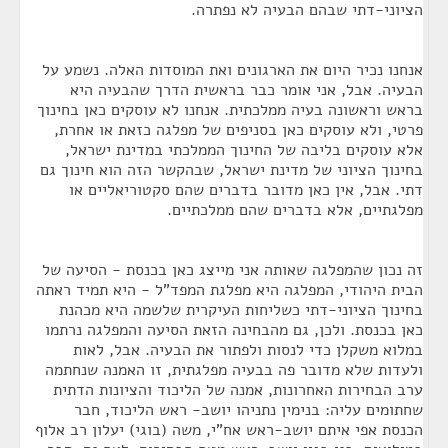
הציוני-דתי שבהם הבעיה לא נפתרה.
אנחנו נכיר היום את הארגונים ואת המוסדות האלה. נשמע על
הבעיה. אבל, אני אומר כבר בראשית הדרך שהבעיה היא
בראש וראשונה בעיה ממלכתית. אנחנו לא עוסקים כאן בחינוך
פרטי, ולא עוסקים כאן בסניפים של מפלגה כזאת או אחרת,
אלא עוסקים בליבה של החינוך הממלכתי במדינת ישראל,
בחינוך הציוני של מדינת ישראל, שבהקשר הזה הוא חינוך גם
דתי. אבל, אין כאן מדובר בדברים שהם סקטוריאליים או
מפלגתיים, אלא בדברים שהם ממלכתיים.
זה נכון שהמפלגה שאותה אני מייצג כאן בכנסת - הסיעה של
הבית היהודי, המפלגה היא מפלגת המפד"ל - היא תמיד ראתה
בחינוך הציוני-דתי כשליחות העיקרית שלשמה היא מכהנת
כאן בכנסת. ולכן, גם מהבחינה הזאת הסיעה והמפלגה נרתמו
במלוא משקלן כדי לנסות ולפתור את הבעיה. אבל, לאות
ולעדות שלא מדובר פה בבעיה מפלגתית, זו האמנה שנחתמה
ערב הבחירות האחרונות, אמנה של הליכוד והציונות הדתית
שחתומים עליה: בנימין נתניהו יושב- ראש הליכוד, חבר
הכנסת אפי איתם יושב-ראש אח"י, משה (בוגי) יעלון רב אלוף