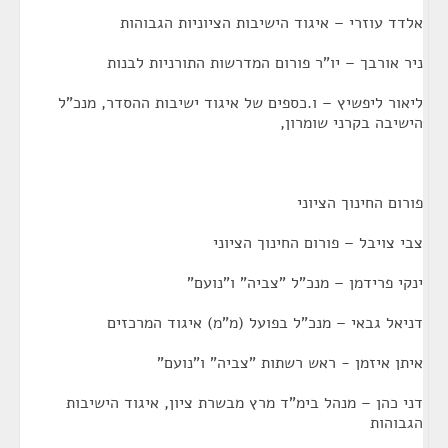
אלדד עוזרי – איגוד הישיבות הציוניות הגבוהות
ניר אורבך – יו"ר פורום המדרשות התורניות לבנות
ליאור ליפשיץ – ו.כספים של איגוד ישיבות ההסדר, מנכ"ל
הישיבה בקרני שומרון,
פורום החינוך הציוני
צבי צויבל – פורום החינוך הציוני
ינקי פרידמן – מנכ"ל "צביה" ו"נועם"
דניאל גבאי – מנכ"ל בפועל (מ"מ) איגוד המרכזים
איתן איזמן - ראש רשתות "צביה" ו"נועם"
דני כהן – מנהל בימ"ד מרץ מבשרת ציון, איגוד הישיבות
הגבוהות