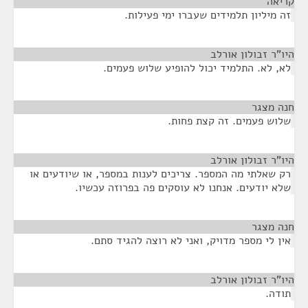
קריאה
¶
זה מיליון תלמידים שעברו ימי פעילות.
היו"ר זבולון אורלב
¶
לא, לא. התלמיד יכול להופיע שלוש פעמים.
חנה מצגר
¶
שלוש פעמים. זה קצת פחות.
היו"ר זבולון אורלב
¶
רק שאלתי מה המספר. צריכים לענות במספר, או שיודעים או
שלא יודעים. אנחנו לא עוסקים פה בפרוזה עכשיו.
חנה מצגר
¶
אין לי מספר מדויק, ואני לא רוצה להגיד סתם.
היו"ר זבולון אורלב
¶
תודה.