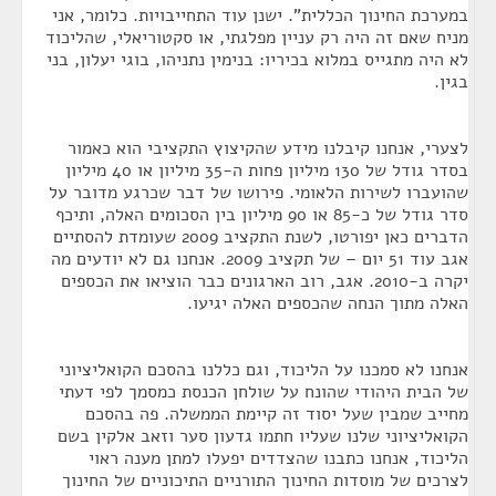
במערכת החינוך הכללית". ישנן עוד התחייבויות. כלומר, אני
מניח שאם זה היה רק עניין מפלגתי, או סקטוריאלי, שהליכוד
לא היה מתגייס במלוא בכיריו: בנימין נתניהו, בוגי יעלון, בני
בגין.
לצערי, אנחנו קיבלנו מידע שהקיצוץ התקציבי הוא כאמור
בסדר גודל של 130 מיליון פחות ה-35 מיליון או 40 מיליון
שהועברו לשירות הלאומי. פירושו של דבר שכרגע מדובר על
סדר גודל של כ-85 או 90 מיליון בין הסכומים האלה, ותיכף
הדברים כאן יפורטו, לשנת התקציב 2009 שעומדת להסתיים
אגב עוד 51 יום – של תקציב 2009. אנחנו גם לא יודעים מה
יקרה ב-2010. אגב, רוב הארגונים כבר הוציאו את הכספים
האלה מתוך הנחה שהכספים האלה יגיעו.
אנחנו לא סמכנו על הליכוד, וגם כללנו בהסכם הקואליציוני
של הבית היהודי שהונח על שולחן הכנסת כמסמך לפי דעתי
מחייב שמבין שעל יסוד זה קיימת הממשלה. פה בהסכם
הקואליציוני שלנו שעליו חתמו גדעון סער וזאב אלקין בשם
הליכוד, אנחנו כתבנו שהצדדים יפעלו למתן מענה ראוי
לצרכים של מוסדות החינוך התורניים התיכוניים של החינוך