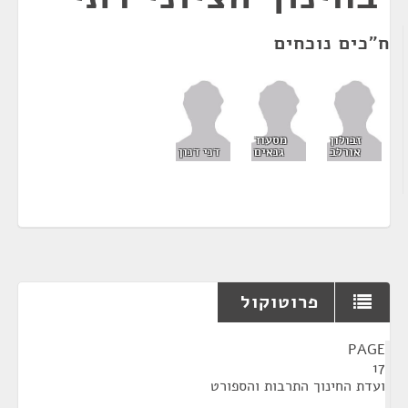
ח"כים נוכחים
זבולון
מסעוד
אורלב
גנאים
דני דנון
פרוטוקול
¶
PAGE
17
ועדת החינוך התרבות והספורט