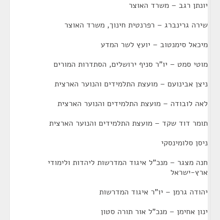
יונתן רגב – משרד האוצר
שירה גרינברג – רפרנטית חינוך, משרד האוצר
מיכאל סימנטוב – יועץ לשר המדע
מוטי סמט – יו"ר סניף ירושלים, הסתדרות המורים
ניצן אבינועם – מועצת התלמידים והנוער הארצית
לאה לובודה – מועצת התלמידים והנוער הארצית
תומר דוד שקד – מועצת התלמידים והנוער הארצית
ניסן סלומינסקי
חנה מצגר – מנכ"ל איגוד המדרשות ליהדות ולימודי
ארץ-ישראל
יהודה גרמן – יו"ר איגוד המדרשות
ינון אחימן – מנכ"ל אור תורה סטון