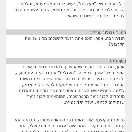
של פעילות של "מעגלים", יעשו שירות משמעותי, וחלקם
הגדול ילכו למכינות וישיבות. אני מאמין שהם יעשו את הדרך
לבניית בית יהודי וטוב בישראל.
היו"ר זבולון אורלב
¶
תודה רבה. אסף, האם אתה רוצה להשלים מה משמעות
הקיצוץ?
אסף וייס
¶
איתן, תודה. אני חושב שלא צריך להרחיב במילים אחרי
המילים של איתן. בקצרה, "מעגלים" עובדת היום עם 3,500
ילדים, בני נוער בפריפריה ובבתי-ספר שמוגדרים במשרד
החינוך במדד טיפוח 7 – 10 שזקוקים להעצמה, לחיזוק,
לליווי. בחמש-שש השנים האחרונות נבנו מכינות ומוסדות
מיוחדים לבני נוער מהפריפריה, המותאמים לבני נוער
שזקוקים לליווי, ועוד היד נטויה.
מבחינת הקיצוץ, אני רואים בפניכם את התמונה. הבסיס הוא
עגום, בסיס התקציב הוא פשוט עגום. הוא מינימאלי, הוא
בשביל לצאת ידי חובה - אני לא יודע באיזה מילים יפות