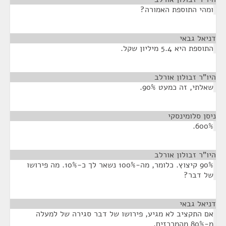
ומהי התוספת האמורה?
דניאל גבאי
¶
התוספת היא 5.4 מיליון שקל.
היו"ר זבולון אורלב
¶
שאלתי, זה כמעט 90%.
ניסן סלומינסקי
¶
600%.
היו"ר זבולון אורלב
¶
90% קיצוץ. כלומר, מה-100% נשאר לך כ-10%. מה פירושו
של דבר?
דניאל גבאי
¶
אם התקציב לא מגיע, פירושו של דבר סגירה של למעלה
מ-80% מהמרכזים.