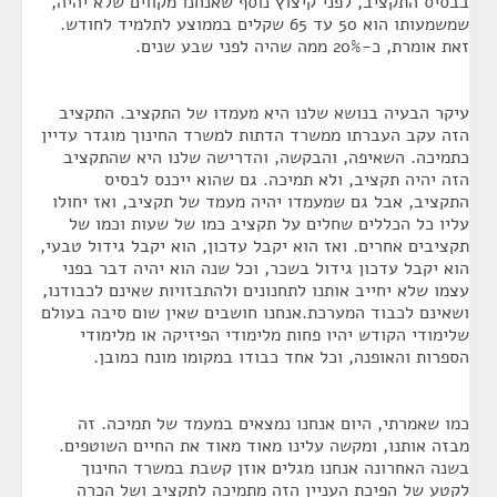
בבסיס התקציב, לפני קיצוץ נוסף שאנחנו מקווים שלא יהיה,
שמשמעותו הוא 50 עד 65 שקלים בממוצע לתלמיד לחודש.
זאת אומרת, כ-20% ממה שהיה לפני שבע שנים.
עיקר הבעיה בנושא שלנו היא מעמדו של התקציב. התקציב
הזה עקב העברתו ממשרד הדתות למשרד החינוך מוגדר עדיין
כתמיכה. השאיפה, והבקשה, והדרישה שלנו היא שהתקציב
הזה יהיה תקציב, ולא תמיכה. גם שהוא ייכנס לבסיס
התקציב, אבל גם שמעמדו יהיה מעמד של תקציב, ואז יחולו
עליו כל הכללים שחלים על תקציב כמו של שעות וכמו של
תקציבים אחרים. ואז הוא יקבל עדכון, הוא יקבל גידול טבעי,
הוא יקבל עדכון גידול בשכר, וכל שנה הוא יהיה דבר בפני
עצמו שלא יחייב אותנו לתחנונים ולהתבזויות שאינם לכבודנו,
ושאינם לכבוד המערכת.אנחנו חושבים שאין שום סיבה בעולם
שלימודי הקודש יהיו פחות מלימודי הפיזיקה או מלימודי
הספרות והאופנה, וכל אחד כבודו במקומו מונח כמובן.
כמו שאמרתי, היום אנחנו נמצאים במעמד של תמיכה. זה
מבזה אותנו, ומקשה עלינו מאוד מאוד את החיים השוטפים.
בשנה האחרונה אנחנו מגלים אוזן קשבת במשרד החינוך
לקטע של הפיכת העניין הזה מתמיכה לתקציב ושל הכרה