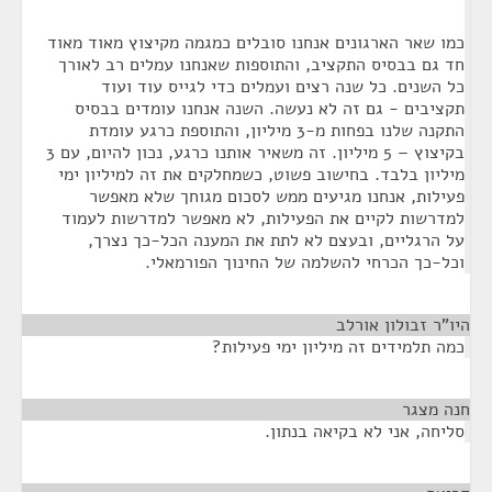
כמו שאר הארגונים אנחנו סובלים כמגמה מקיצוץ מאוד מאוד
חד גם בבסיס התקציב, והתוספות שאנחנו עמלים רב לאורך
כל השנים. כל שנה רצים ועמלים כדי לגייס עוד ועוד
תקציבים - גם זה לא נעשה. השנה אנחנו עומדים בבסיס
התקנה שלנו בפחות מ-3 מיליון, והתוספת כרגע עומדת
בקיצוץ – 5 מיליון. זה משאיר אותנו כרגע, נכון להיום, עם 3
מיליון בלבד. בחישוב פשוט, כשמחלקים את זה למיליון ימי
פעילות, אנחנו מגיעים ממש לסכום מגוחך שלא מאפשר
למדרשות לקיים את הפעילות, לא מאפשר למדרשות לעמוד
על הרגליים, ובעצם לא לתת את המענה הכל-כך נצרך,
וכל-כך הכרחי להשלמה של החינוך הפורמאלי.
היו"ר זבולון אורלב
¶
כמה תלמידים זה מיליון ימי פעילות?
חנה מצגר
¶
סליחה, אני לא בקיאה בנתון.