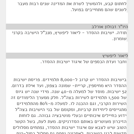
לחתום קבע, ולהמשיך לשרת את המדינה שנים רבות מעבר
לשנים שהם מתחייבים בפועל.
היו"ר זבולון אורלב
¶
תודה. ישיבות ההסדר - ליאור ליפשיץ, מנכ"ל הישיבה בקרני
שומרון.
ליאור ליפשיץ
¶
וחבר ועדת הכספים של איגוד ישיבות ההסדר.
בישיבות ההסדר יש קרוב ל-8,000 תלמידים. פריסת ישיבות
ההסדר היא מחיספין, קריית- שמונה בצפון, ועד אילת בדרום.
52 ישיבות. מוסד של למעלה מ-40 שנה. מידי שנה יש גיוס
של 1,500 תלמידים לשירות בצה"ל. חלק ממערך הלימודים זה
השירות הקרבי, וגם ההכנה לו. למעלה מ-80% מהתלמידים
מתגייסים ליחידות קרביות, ומקומם של בני הישיבות בצה"ל
ידוע כחיילים איכותיים ובעלי מוטיבציה גבוהה. גם לוחות
הזיכרון מעוטרים באותם הסדרניקים. מעת לעת, בשל הקשר
הטוב שיש לצבא עם איגוד ישיבות ההסדר, נפתחים מסלולים
חדשים לבני הישיבות. לאחרונה נפתח גם מסלול בחיל-הים