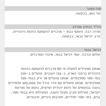
חנה מצגר
¶
עד כאן, בבקשה.
היו"ר זבולון אורלב
¶
תודה רבה. השקף הבא – מרכזים להעמקת הזהות היהודית.
הרב דניאל גבאי, בבקשה.
דניאל גבאי
¶
שלום וברכה. שמי דניאל גבאי, איגוד המרכזים.
אנחנו מפעילים למעלה מ-60 מרכזים להעמקת הזהות
היהודית ברחבי הארץ, ב-135 ישובים. פועלים ב-720
בתי-ספר ממלכתיים. אנחנו פועלים אך ורק בבתי-ספר
ממלכתיים. אנחנו פועלים עם סדר גודל של 205,000 תלמידים
בשנה בנושאים של זהות יהודית וציונית, נושא של מורשת
ישראל, פעילות סביב מעגל השנה. הפעילות היא בבתי-ספר,
גנים, בתי-ספר יסודיים, חטיבות ביניים, תיכוניים.