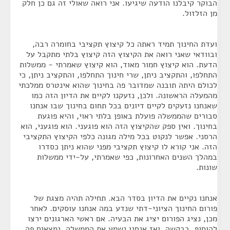
הבוקר קיבלנו הודעה שיגיעו. אני רואה שאולי זה גם כן חלק
מן הזלזול.
ועדת החינוך תמיד ראתה כל קיצוץ תקציבי בחומרה רבה,
ובוודאי שאני רואה את הקיצוץ הזה קיצוץ בלתי מתקבל על
הדעת. הוא קיצוץ חמור מאוד, הוא קיצוץ שאמרתי - ממשלות
התחלפו, והתקציב ניתן, שרי חינוך התחלפו, והתקציב ניתן, כי
לכולם היתה תובנה שמדובר פה בחינוך שהוא אינטרס ממלכתי
מהמעלה הראשונה. ולכן, נזעקנו לקיים את הדיון הזה כמו
שאנחנו נזעקים לקיים דיונים בכל תחום בחינוך שבו אנחנו
סבורים שהממשלה פועלת באופן בלתי ראוי, והיא פוגעת
בחינוך. ואין ספק שהקיצוץ הזה הוא פוגעני. הוא פוגעני, הוא
הרסני. אפשר לנקוט בכל מילה מגונה כלפי הקיצוץ התקציבי
הזה. אני קורא לו קיצוץ תקציבי מפני שהוא ניתן כסדרו
במהלך השנים האחרונות, כפי שאמרתי, על-ידי ממשלות
שונות.
אנחנו נקיים את הדיון בסדר הבא. תחילה תהיה מצגת של
פורום החינוך הציוני-דתי שנדע במה אנחנו עוסקים. לאחר
מכן, נציג הפורום יציג את הבעיה. אם ראשי הארגונים ירצו
להוסיף, בבקשה. ואז אנחנו נשמע את הממשלה. נמצאים פה