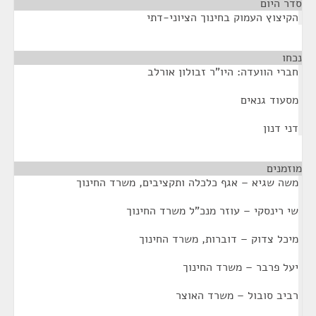
סדר היום
הקיצוץ העמוק בחינוך הציוני-דתי
נכחו
¶
חברי הוועדה: היו"ר זבולון אורלב
מסעוד גנאים
דני דנון
מוזמנים
¶
משה שגיא – אגף כלכלה ותקציבים, משרד החינוך
שי רינסקי – עוזר מנכ"ל משרד החינוך
מיכל צדוק – דוברות, משרד החינוך
יעל פרבר – משרד החינוך
רביב סובול – משרד האוצר