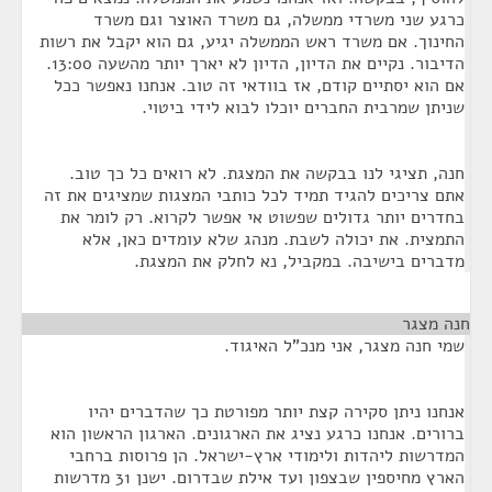
כרגע שני משרדי ממשלה, גם משרד האוצר וגם משרד
החינוך. אם משרד ראש הממשלה יגיע, גם הוא יקבל את רשות
הדיבור. נקיים את הדיון, הדיון לא יארך יותר מהשעה 13:00.
אם הוא יסתיים קודם, אז בוודאי זה טוב. אנחנו נאפשר ככל
שניתן שמרבית החברים יוכלו לבוא לידי ביטוי.
חנה, תציגי לנו בבקשה את המצגת. לא רואים כל כך טוב.
אתם צריכים להגיד תמיד לכל כותבי המצגות שמציגים את זה
בחדרים יותר גדולים שפשוט אי אפשר לקרוא. רק לומר את
התמצית. את יכולה לשבת. מנהג שלא עומדים כאן, אלא
מדברים בישיבה. במקביל, נא לחלק את המצגת.
חנה מצגר
¶
שמי חנה מצגר, אני מנכ"ל האיגוד.
אנחנו ניתן סקירה קצת יותר מפורטת כך שהדברים יהיו
ברורים. אנחנו כרגע נציג את הארגונים. הארגון הראשון הוא
המדרשות ליהדות ולימודי ארץ-ישראל. הן פרוסות ברחבי
הארץ מחיספין שבצפון ועד אילת שבדרום. ישנן 31 מדרשות