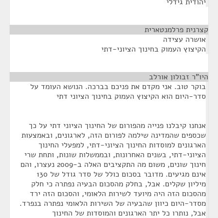
יהודית גידלי
קצרנית פרלמנטארית
¶
אושרה עצידה
הקיצוץ העמוק בחינוך הציוני-דתי
היו"ר זבולון אורלב
¶
בוקר טוב. אני מקדם את פניכם בברכה. הנושא העומד על
סדר-היום הוא הקיצוץ העמוק בחינוך הציוני דתי
אנחנו קיבלנו פנייה מהפורום של החינוך הציוני דתי על כך
שכספים שהמדינה שילמה לפורום הזה, לארגונים, ובאמצעות
הארגונים למוסדות החינוך הציוני-דתי, למפעלי החינוך
הציוני-דתי, בשנים האחרונות, ובממשלות שונות, ותחת שרי
חינוך שונים, משום מה התקציבים האלה ב-2009 נעצרו, והם
אינם מגיעים. מדובר בסכום כולל של סדר גודל של 130
מיליון שקלים. אבל, בחלק מהסכום הבעיה נפתרה כי חלק
מהסכום הזה היה מיועד לשירות הלאומי, והסכום הזה ירד
מסדר-היום כיוון שהבעיה של השירות הלאומי נפתרה בנפרד.
אבל, נותרו כל יתר הארגונים והמוסדות של החינוך