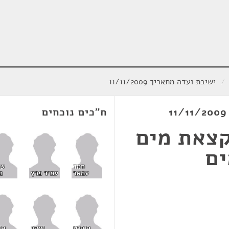
/
ישיבת ועדה מתאריך 11/11/2009
ח"כים נוכחים
קצאת מים
ים
חמד
של
עמאר
עמיר פרץ
מ
רוברט
יעקב
רו