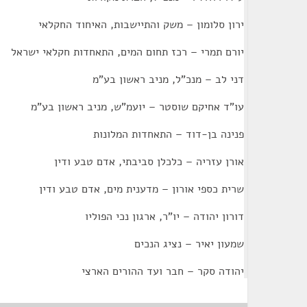
ירון סלומון – משק והתיישבות, האיחוד החקלאי
יורם תמרי – רכז תחום המים, התאחדות חקלאי ישראל
דני לב – מנכ"ל, מניב ראשון בע"מ
עו"ד אחיקם שוסטר – יועמ"ש, מניב ראשון בע"מ
פנינה בן-דוד – התאחדות המלונות
אורן עזריה – כלכלן סביבתי, אדם טבע ודין
שרית כספי אורון – מדענית מים, אדם טבע ודין
דורון יהודה – יו"ר, ארגון נכי הפוליו
שמעון יאיר – נציג הנכים
יהודה סקר – חבר ועד ההורים הארצי