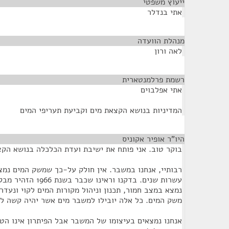
ייעוץ משפטי
¶
אתי בנדלר
מנהלת הוועדה
¶
לאה ורון
רשמת פרלמנטארית
¶
אתי אפלבוים
המדיניות בנושא הקצאת מים וקביעת תעריפי המים
היו”ר אופיר אקוניס
¶
בוקר טוב. אני פותח את ישיבת ועדת הכלכלה בנושא הקצ
רבותיי, אנחנו במשבר. אין חולק על-כך שמשק המים נמ
עשרות שנים. בדקנו ורא
נמצא במצב חמור, תכנון וניהול מקורות המים לקוי ונעדר
משק המים. כל אלה יובילו למשבר מים אשר יהיה קשה לצ
אנחנו נמצאים בעיצומו של המשבר אבל הפיתרון אינו הט