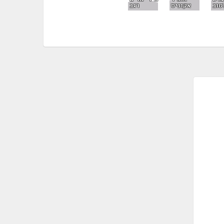
רגב
טוב
אקוניס