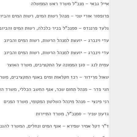
אייל גבאי – מנכ"ל משרד ראש הממשלה
פרופסור אורי שני – מנהל רשות המים, רשות המים והביו
גלעד פרננדס – סמנכ"ל בכיר כלכלה, רשות המים והביוב
עדי וינברג – יועצת למנהל הרשות, רשות המים והביוב
עדי וינברג – יועצת למנהל הרשות, רשות המים והביוב
עמית לנג – סגן הממונה על התקציבים, משרד האוצר
שאול מרידור – רכז חקלאות ומים באגף התקציבים, משר
חגי פדר – מנהל תחום שכר, אגף החשב הכללי, משרד הא
רני פינצי – מנהל מינהל השלטון המקומי, משרד הפנים
גדעון שניר – סמנכ"ל, משרד התיירות
ד"ר דקל אמיר שפירא – אגף המים ונחלים, המשרד להגנ