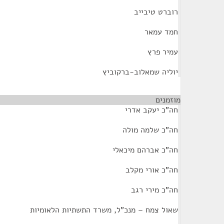
רוברט טיבייב
חמד עמאר
עמיר פרץ
יוליה שמאלוב-ברקוביץ
מוזמנים
¶
חה"כ יעקב אדרי
חה"כ שלמה מולה
חה"כ אברהם מיכאלי
חה"כ אורי מקלב
חה"כ מירי רגב
שאול צמח – מנכ"ל, משרד התשתיות הלאומיות