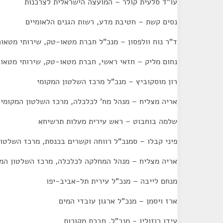
עו"ד סלעית קולר – המועצה הישראלית לצרכנות
נסים קשת – חטיבת מדע, רשות הגנים הלאומיים
ד"ר נוח וולפסון – מנכ"ל חברת מטאו-טק, שירותי מטאור
נחום מליק – חזאי ראשי, חברת מטאו-טק, שירותי מטאור
רון מוסקוביץ – מנכ"ל מרכז השלטון המקומי
אריה מצליח – מנהל מח' לכלכלה, מרכז השלטון המקומי
שלמה בוחבוט – ראש עירית מעלות תרשיחא
פיני קבלו – סמנכ"ל רווחה וקשרים בכנסת, מרכז השלטון
אריה מצליח – מנהל המחלקה לכלכלה, מרכז השלטון המק
מנחם לייבה – מנכ"ל עירית תל-אביב-יפו
ארז ויסמן – מנכ"ל ארגון עובדי המים
עידו רוזוליו - מנכ"ל, חברת מקורות