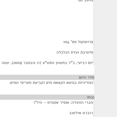
מושב שני
פרוטוקול מס' 104
מישיבת ועדת הכלכלה
יום רביעי, כ"ד בחשוון התש"ע (11 נובמבר 2009), שעה 09:30
סדר היום
המדיניות בנושא הקצאת מים וקביעת תעריפי המים.
נכחו
¶
חברי הוועדה: אופיר אקוניס – היו"ר
רוברט אילטוב