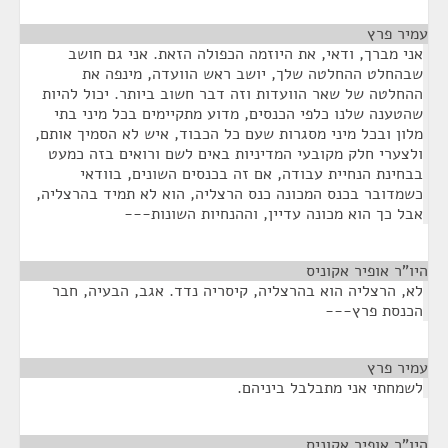
עמיר פרץ
¶
אני מברך, ודאי, את היוזמה הכפולה הזאת. אני גם חושב
שבהחלט ההחלטה שלך, יושב ראש הוועדה, מינפה את
ההחלטה של שאר הוועדות וזה דבר חשוב ביותר. יכול להיות
שהטענה שלנו כלפי הכנסים, מדוע מתקיימים בכל מיני בתי
מלון ובכל מיני מסגרות שעם כל הכבוד, איש לא הסמיך אותם,
ולצערי חלק מקובעי המדיניות באים לשם ורואים בזה כמעט
בבחינת הנחיית עבודה, אם זה בכנסים השונים, בוודאי
כשמדובר בכנס המכונה כנס הרצליה, הוא לא תמיד בהרצליה,
אבל כך הוא מכונה עדיין, וההנחיות השונות---
היו"ר אופיר אקוניס
¶
לא, הרצליה הוא בהרצליה, קיסריה נדד. אגב, הבעיה, חבר
הכנסת פרץ---
עמיר פרץ
¶
לשמחתי אני מתבלבל ביניהם.
היו"ר אופיר אקוניס
¶