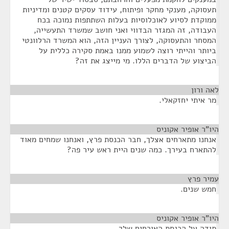
תעסוקה, מענקי מחקר ופיתוח, עידוד עסקים קטנים ומדיניות
ממוקדת לסיוע לאוכלוסיות בעלות השתתפות נמוכה בכח
העבודה, זה המגזר הבדווי ואני חושב שמשרד התעשייה,
המסחר והתעסוקה, לצורך העניין הזה, הוא המשרד הרלוונטי
ביותר והייתי רוצה לשמוע ממנו באמת סקירה כללית על
הביצוע של הדברים הללו. מי מייצג את זה?
לאה ורון
¶
מר איתי יחזקאלי.
היו"ר אופיר אקוניס
¶
אנחנו מתארחים אצלך, חבר הכנסת פרץ, ואנחנו שמחים מאוד
להתארח בעירך. כמה שנים היית ראש עיר פה?
עמיר פרץ
¶
חמש שנים.
היו"ר אופיר אקוניס
¶
תודה על הכנסת האורחים שלך.