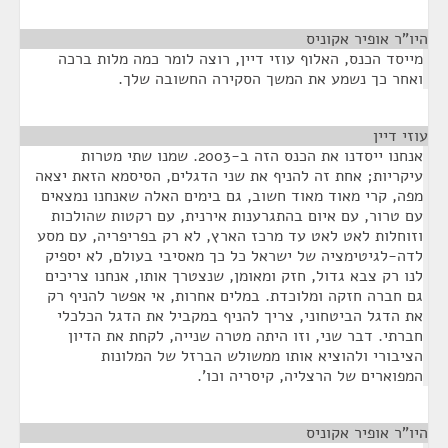
היו"ר אופיר אקוניס
¶
מייסד הכנס, האלוף עוזי דיין, רוצה לומר כמה מלות ברכה
ואחר כך נשמע את המשך הסקירה החשובה שלך.
עוזי דיין
¶
אנחנו ייסדנו את הכנס הזה ב-2003. שמנו שתי מטרות
עיקריות; אחת זה להניף את שני הדגלים, הסיסמא הזאת יצאה
מפה, קרי מאוד מאוד חשוב, גם בימים האלה שאנחנו נמצאים
עם טרור, עם איום בהתגרענות אירנית, עם רקטות שהולכות
וזוחלות לאט לאט עד מרכז הארץ, לא רק בפריפריה, עם מסע
לדה-לגיטימציה של ישראל כל כך מאסיבי בעולם, לא יספיק
לנו רק צבא גדול, חזק ומאומן, שנצטרך אותו, אנחנו צריכים
גם חברה חזקה ומלוכדת. במלים אחרות, אי אפשר להניף רק
את הדגל הביטחוני, צריך להניף במקביל את הדגל הכלכלי
חברתי. דבר שני, וזו היתה מטרה שנייה, לקחת את הדיון
הציבורי ולהוציא אותו ממשולש הברזל של המלונות
המפוארים של הרצליה, קיסריה וכו'.
היו"ר אופיר אקוניס
¶