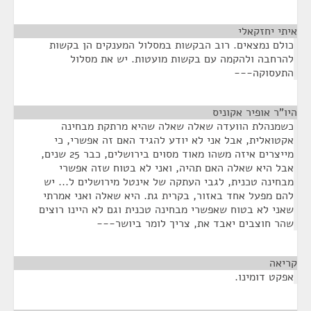
איתי יחזקאלי
¶
כולם נמצאים. רוב הבקשות במסלול המענקים הן בקשות
להרחבה ולהקמה עם בקשות מועטות. יש את מסלול
התעסוקה---
היו"ר אופיר אקוניס
¶
כשמנהלת הוועדה שאלה שאלה שהיא מרתקת מבחינה
אקטואלית, אבל אני לא יודע להגיד האם זה אפשרי, כי
מייצרים איזה משהו מאוד מסוים בירושלים, כבר 25 שנים,
אבל היא שאלה האם תהיה, ואני לא בטוח שזה אפשרי
מבחינה טכנית, לגבי העתקה של אינטל מירושלים ל... יש
להם מפעל אחד באזור, בקרית גת. היא שאלה ואני אמרתי
שאני לא בטוח שאפשרי מבחינה טכנית וגם לא היינו רוצים
שהר חוצבים יאבד את, צריך לומר ביושר---
קריאה
¶
אפקט דומינו.