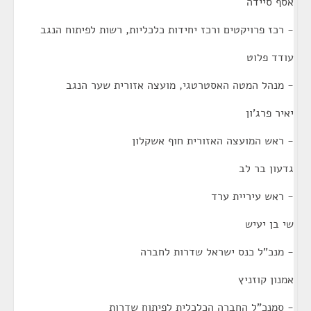
אסף סיידה
- רכז פרויקטים ורכז יחידות כלכליות, רשות לפיתוח הנגב
עודד פלוט
- מנהל המטה האסטרטגי, מועצה אזורית שער הנגב
יאיר פרג'ון
- ראש המועצה האזורית חוף אשקלון
גדעון בר לב
- ראש עיריית ערד
שי בן יעיש
- מנכ"ל כנס ישראל שדרות לחברה
אמנון קוזניץ
- סמנכ"ל החברה הכלכלית לפיתוח שדרות