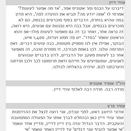
עוזי דיין
¶
דיברנו על הכנס ומר אקוניס אמר, 'אז מה אפשר לעשות?'
אמרתי לו 'אתה יודע מה? תביא את הוועדה לפה', היא תדון
במה שהיא בוחרת, הדברים בסוף מוכרעים בכנסת, הם לא
מוכרעים בכנסים, אבל ככה היא נפגשת עם אנשים, היא רואה,
זה נראה אחר, ואחר כך זה גם מאפשר לעשות פולו-אפ והוא
הראשון שאמר 'בסדר'. יש פה חמש ועדות, 1,400 איש,
הבוקר, אפילו אין לנו מספיק מקומות, ככה עושים דברים. זאת
התרומה שלנו. לכן באמת תבורכו, זו מסורת טובה, זה מאפשר
אחר כך לעשות מעקב של הדברים, לדון בדברים שנוגעים
לאנשים, שמשפיעים על חייהם וזאת תרומתנו לכך ולכן תודתנו
והערכתנו לכם. שיהיה בהצלחה לכולנו.
היו"ר אופיר אקוניס
¶
תודה רבה. תודה רבה לאלוף עוזי דיין.
עמיר פרץ
¶
אדוני היושב ראש, לפני שנדון, אני רוצה לנצל את ההזדמנות
שמר עוזי דיין כאן ובהחלט לברך אותו על הפעולה המתמשכת
והעקבית. הדבר הגדול שזה בין דיין לדיין, מדיין אחד שאמר
'אי אפשר להניף שני דגלים' עד לדיין האחר שאמר 'אי