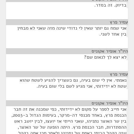
בדיוק. זה בסדר.
עמיר פרץ
¶
אני שמח גם יותר שאין לי נדודי שינה מזה שאני לא מבחין
בין אחד לשני.
היו"ר אופיר אקוניס
¶
לא יצא לך לנאום שם?
עמיר פרץ
¶
נאמתי. אין לי שום בעיה, גם כשצריך להגיע לשטח שהוא
שטח לא ידידותי, אני מגיע לשם בלי שום בעיה.
היו"ר אופיר אקוניס
¶
אני חייב לספר על מקום לא ידידותי, כפי שמכנה את זה חבר
הכנסת פרץ, באחד מכנסי דה-מרקר, בעימות הגדול ב-2003,
בין שר האוצר נתניהו, שאני הייתי אז יועצו, לבין יושב ראש
ההסתדרות, חבר הכנסת פרץ. היתה הופעה של שר האוצר,
שזה הקהל הביתי באמת של נתניהו ולאחר מכן אתה בקהל