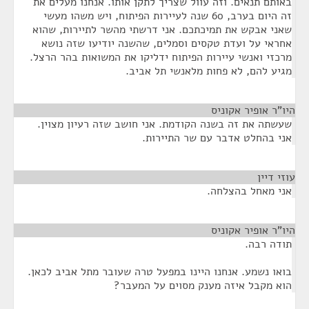
באותם תנאים. וזה עוול שצריך לתקן אותו. אנחנו מעלים את
זה היום בערב, 60 שנה לעיירות הפיתוח, ויש משהו מעשי
שאני אבקש את תמיכתכם. אני דרשתי מהשר לתיירות, שהוא
אחראי על ועדת טקסים וסמלים, שהשנה יודיעו שזה נושא
מרכזי ואנשי עיירות הפיתוח ידליקו את המשואות בהר הרצל.
מגיע להם, לא פחות מלאנשי תל אביב.
היו"ר אופיר אקוניס
¶
שעשתה את זה בשנה הקודמת. אני חושב שזה רעיון מצוין.
אני בהחלט אדבר עם שר התיירות.
עוזי דיין
¶
אני מאחל בהצלחה.
היו"ר אופיר אקוניס
¶
תודה רבה.
בואו נשמע. אנחנו היינו במפעל טרה שעובר מתל אביב לכאן.
הוא מקבל איזה מענק מסוים על המעבר?