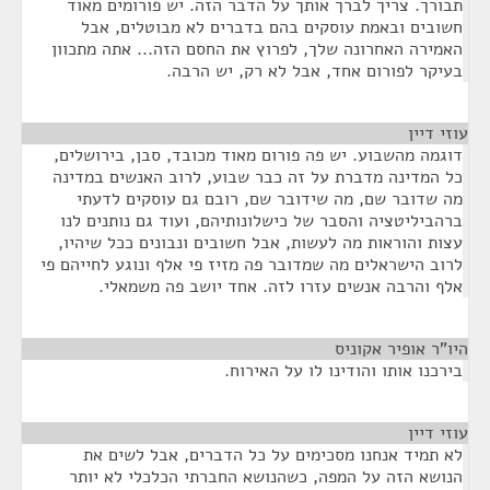
תבורך. צריך לברך אותך על הדבר הזה. יש פורומים מאוד
חשובים ובאמת עוסקים בהם בדברים לא מבוטלים, אבל
האמירה האחרונה שלך, לפרוץ את החסם הזה... אתה מתכוון
בעיקר לפורום אחד, אבל לא רק, יש הרבה.
עוזי דיין
¶
דוגמה מהשבוע. יש פה פורום מאוד מכובד, סבן, בירושלים,
כל המדינה מדברת על זה כבר שבוע, לרוב האנשים במדינה
מה שדובר שם, מה שידובר שם, רובם גם עוסקים לדעתי
ברהביליטציה והסבר של כישלונותיהם, ועוד גם נותנים לנו
עצות והוראות מה לעשות, אבל חשובים ונבונים ככל שיהיו,
לרוב הישראלים מה שמדובר פה מזיז פי אלף ונוגע לחייהם פי
אלף והרבה אנשים עזרו לזה. אחד יושב פה משמאלי.
היו"ר אופיר אקוניס
¶
בירכנו אותו והודינו לו על האירוח.
עוזי דיין
¶
לא תמיד אנחנו מסכימים על כל הדברים, אבל לשים את
הנושא הזה על המפה, כשהנושא החברתי הכלכלי לא יותר