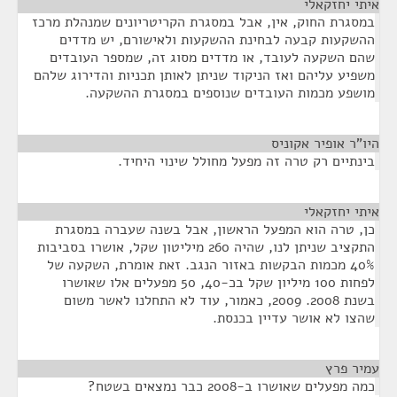
איתי יחזקאלי
¶
במסגרת החוק, אין, אבל במסגרת הקריטריונים שמנהלת מרכז
ההשקעות קבעה לבחינת ההשקעות ולאישורם, יש מדדים
שהם השקעה לעובד, או מדדים מסוג זה, שמספר העובדים
משפיע עליהם ואז הניקוד שניתן לאותן תכניות והדירוג שלהם
מושפע מכמות העובדים שנוספים במסגרת ההשקעה.
היו"ר אופיר אקוניס
¶
בינתיים רק טרה זה מפעל מחולל שינוי היחיד.
איתי יחזקאלי
¶
כן, טרה הוא המפעל הראשון, אבל בשנה שעברה במסגרת
התקציב שניתן לנו, שהיה 260 מיליטון שקל, אושרו בסביבות
40% מכמות הבקשות באזור הנגב. זאת אומרת, השקעה של
לפחות 100 מיליון שקל בכ-40, 50 מפעלים אלו שאושרו
בשנת 2008. 2009, כאמור, עוד לא התחלנו לאשר משום
שהצו לא אושר עדיין בכנסת.
עמיר פרץ
¶
כמה מפעלים שאושרו ב-2008 כבר נמצאים בשטח?