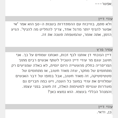
אפשר---
עוזי דיין
¶
ולא סתם, בוויכוח עם ההסתדרות בשנות ה-50 הוא אמר 'אי
אפשר להניף יותר מדגל אחד, צריך להחליט מה להניף'. הגיע
הזמן, אתה אומר, שהמשפחה תשנה את זה.
עמיר פרץ
¶
דיין הנוכחי דן אותנו לכף זכות, ואנחנו שמחים על כך. אני
חושב שגם מר עוזי דיין השכיל לשתף אנשים רבים מתוך
הפריפריה כחלק מהעשייה היום יומית, לא כאלה שמגיעים רק
מתחומים של מחקר, שזה מאוד חשוב, או מתחומים של
סטטיסטיקה, זה מאוד חשוב, אבל בסופו של דבר האנשים
שמלווים את עוזי במשך כל השנה, ויש כמה חברים גם
משדרות שגויסו למשימות האלה, זה חשוב בפני עצמו.
והמנהל הכללי בעצמו. הוא נמצא כאן?
עוזי דיין
¶
כן, ודאי.