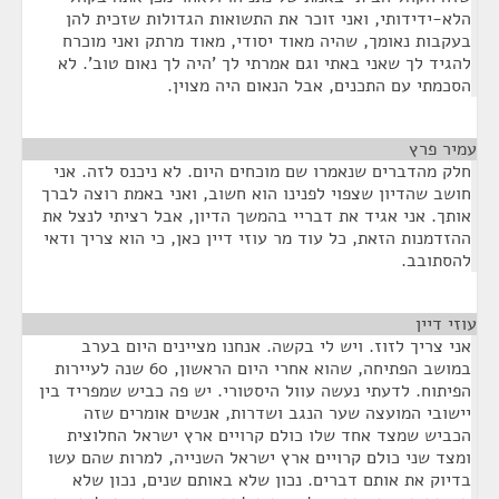
הלא-ידידותי, ואני זוכר את התשואות הגדולות שזכית להן
בעקבות נאומך, שהיה מאוד יסודי, מאוד מרתק ואני מוכרח
להגיד לך שאני באתי וגם אמרתי לך 'היה לך נאום טוב'. לא
הסכמתי עם התכנים, אבל הנאום היה מצוין.
עמיר פרץ
¶
חלק מהדברים שנאמרו שם מוכחים היום. לא ניכנס לזה. אני
חושב שהדיון שצפוי לפנינו הוא חשוב, ואני באמת רוצה לברך
אותך. אני אגיד את דבריי בהמשך הדיון, אבל רציתי לנצל את
ההזדמנות הזאת, כל עוד מר עוזי דיין כאן, כי הוא צריך ודאי
להסתובב.
עוזי דיין
¶
אני צריך לזוז. ויש לי בקשה. אנחנו מציינים היום בערב
במושב הפתיחה, שהוא אחרי היום הראשון, 60 שנה לעיירות
הפיתוח. לדעתי נעשה עוול היסטורי. יש פה כביש שמפריד בין
יישובי המועצה שער הנגב ושדרות, אנשים אומרים שזה
הכביש שמצד אחד שלו כולם קרויים ארץ ישראל החלוצית
ומצד שני כולם קרויים ארץ ישראל השנייה, למרות שהם עשו
בדיוק את אותם דברים. נכון שלא באותם שנים, נכון שלא