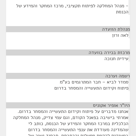
- מנהל המחלקה לפיתוח תקציבי, מרכז המחקר והמידע של
הכנסת
מנהלת הוועדה
¶
לאה ורון
מרכזת בכירה בוועדה
¶
עידית חנוכה
רשמה וערכה
¶
סמדר לביא – חבר המתרגמים בע"מ
פיתוח וקידום התעשייה והמסחר בדרום
היו"ר אופיר אקוניס
¶
אנחנו מדברים על פיתוח וקידום התעשייה והמסחר בדרום.
אמרתי בישיבה בפאנל הקודם, וגם עמי צדיק, מנהל המחלקה
הכלכלית במרכז המחקר והמידע של הכנסת, כותב לי
שהמדינה מעודדת את ענפי התעשייה והמסחר בדרום
במענקים להקמת מפעלים והרחבתם, סבסוד ישיר של