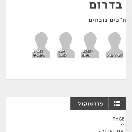
בדרום
ח"כים נוכחים
ישראל
חמד
אופיר
עמיר פרץ
חסון
עמאר
אקוניס
פרוטוקול
¶
PAGE
41
ועדת הכלכלה