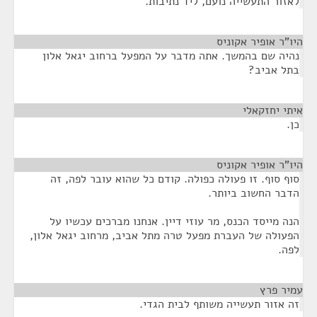
לאזור התעשייה נועם, ליד נתיבות.
היו"ר אופיר אקוניס
¶
נהיה שם בהמשך. אתה מדבר על המפעל ברחוב יגאל אלון
בתל אביב?
איתי יחזקאלי
¶
כן.
היו"ר אופיר אקוניס
¶
סוף סוף. זו פעולה כפולה. קודם כל שהוא עובר לפה, זה
הדבר החשוב ביותר.
הנה מייסד הכנס, מר עוזי דיין. אנחנו מברכים עכשיו על
הפעולה של העברת מפעל טרה מתל אביב, מרחוב יגאל אלון,
לפה.
עמיר פרץ
¶
זה אזור תעשייה משותף לבית הגדי.