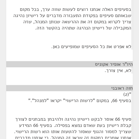
בסעיפים האלה אנחנו רוצים לעשות שווה ערך, בכל מקום
שבאותם סעיפים בפקודת התעבורה מדברים על רישיון נהיגה
צריך לקרוא במקום זה את ההרשאה שנותן המנהל, שזה
המקבילה של רישיון הנהיגה שתהיה בהקשר הזה.
לא אפרט את כל הסעיפים שמופיעים כאן.
היו"ר אופיר אקוניס
¶
לא, אין צורך.
חוה ראובני
¶
"(2)
בסעיף 66, במקום "לרשות הרישוי" יקראו "למנהל"."
סעיף 66 אוסר לבקש רישיון נהיגה ולהיבחן במבחנים לצורך
קבלת רישיון בעת שאדם נמצא בפסילה. בסעיף 66 המידע
שצריך למסור והגוף שאסור להטעות אותו הוא רשות הרישוי.
אנחנו אומרים במקום זה שכאן זה המנהל, כי אנחנו מדברים