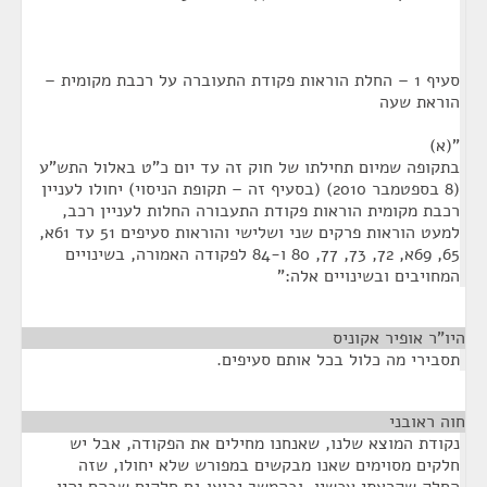
סעיף 1 – החלת הוראות פקודת התעוברה על רכבת מקומית –
הוראת שעה
"(א)
בתקופה שמיום תחילתו של חוק זה עד יום כ"ט באלול התש"ע
(8 בספטמבר 2010) (בסעיף זה – תקופת הניסוי) יחולו לעניין
רכבת מקומית הוראות פקודת התעבורה החלות לעניין רכב,
למעט הוראות פרקים שני ושלישי והוראות סעיפים 51 עד 61א,
65, 69א, 72, 73, 77, 80 ו-84 לפקודה האמורה, בשינויים
המחויבים ובשינויים אלה:"
היו"ר אופיר אקוניס
¶
תסבירי מה כלול בכל אותם סעיפים.
חוה ראובני
¶
נקודת המוצא שלנו, שאנחנו מחילים את הפקודה, אבל יש
חלקים מסוימים שאנו מבקשים במפורש שלא יחולו, שזה