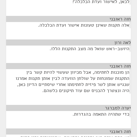
לכאן, לאישור ועדת הכלכלה?
חוה ראובני
¶
אלה תקנות שאינן טעונות אישור ועדת הכלכלה.
לאה ורון
¶
היושב-ראש שואל מה מצב התקנות הללו.
חוה ראובני
¶
הן מוכנות לחתימה, אבל מכיוון שעשוי להיות קשר בין
התקנות שמונחות על שולחן הוועדה לבין אותן תקנות אמרנו
שנגיש אותן לשר פיזית לחתימתו אחרי שיסתיים הדיון כאן,
היה ונצטרך להכניס שם עוד תיקונים כלשהם.
יערה למברגר
¶
כדי שתהיה התאמה בהגדרות.
חוה ראובני
¶