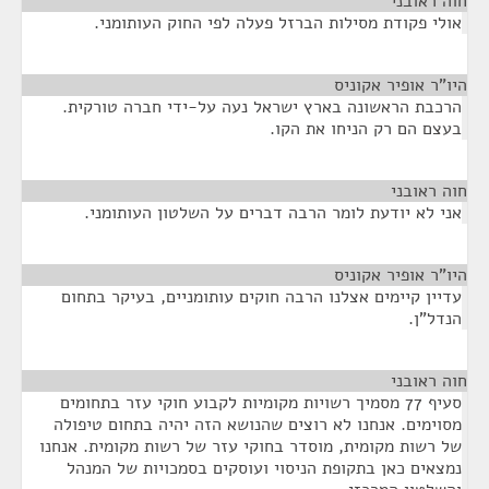
חוה ראובני
¶
אולי פקודת מסילות הברזל פעלה לפי החוק העותומני.
היו"ר אופיר אקוניס
¶
הרכבת הראשונה בארץ ישראל נעה על-ידי חברה טורקית.
בעצם הם רק הניחו את הקו.
חוה ראובני
¶
אני לא יודעת לומר הרבה דברים על השלטון העותומני.
היו"ר אופיר אקוניס
¶
עדיין קיימים אצלנו הרבה חוקים עותומניים, בעיקר בתחום
הנדל"ן.
חוה ראובני
¶
סעיף 77 מסמיך רשויות מקומיות לקבוע חוקי עזר בתחומים
מסוימים. אנחנו לא רוצים שהנושא הזה יהיה בתחום טיפולה
של רשות מקומית, מוסדר בחוקי עזר של רשות מקומית. אנחנו
נמצאים כאן בתקופת הניסוי ועוסקים בסמכויות של המנהל