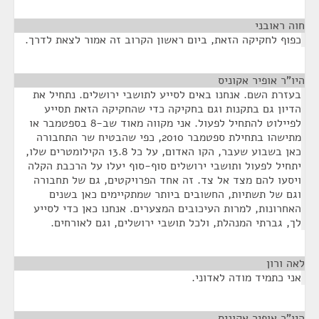
חוה ראובני
¶
כפוף לחקיקה הזאת, ביום ראשון הקרוב זה אמור לצאת לדרך.
היו"ר אופיר אקוניס
¶
בעזרת השם. אנחנו באים לסייע לתושבי ירושלים. נתחיל את
הדיון גם בתקנות וגם בחקיקה כדי שהחקיקה הזאת תסייע
לפיילוט להתחיל לפעול. אני מקווה מאוד שב-8 בספטמבר או
מתישהו בתחילת ספטמבר 2010, כפי שהבטיח שר התחבורה
כאן בשבוע שעבר, הקו האדום, על כל 13.8 הקילומטרים שלו,
יתחיל לפעול ותושבי ירושלים סוף-סוף יעלו על הרכבת הקלה
ויסעו להם מצד אל צד. זה אחד הפרויקטים, גם של תחבורה
וגם של תשתיות, החשובים ביותר שמתקיימים כאן בשנים
האחרונות, למרות העיכובים המצערים. אנחנו כאן כדי לסייע
לך, גברתי המנהלת, ולכל תושבי ירושלים, וגם לאורחים.
לאה ורון
¶
אני כתמיד מודה לאדוני.
היו"ר אופיר אקוניס
¶