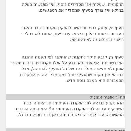
המקומית, שעליה אנו מסדירים ניסוי, אין מפגשים כאלה
במילא אין צורך בסעיף שמסדיר את המפגשים.
סעיף 72 עוסק בסמכות השר להתקין תקנות בדבר הצגת
תעודות ביטוח בהליך רישוי. עוד פעם, אנחנו לא בהליכי
רישוי ובמילא זה לא רלוונטי.
סעיף 73 קובע תוקף לתקנות שהותקנו לפי תקנות ההגנה
המנדטוריות. אף אחד לא יודע על אילו תקנות מדובר. חיפשנו
אותן ולא מצאנו. אולי דינו של כל הסעיף להתבטל, אבל
בוודאי אין מקום שהסעיף יחול כאן. צריך להבין שפקודת
התעבורה היא בעצם נוסח חדש.
היו"ר אופיר אקוניס
¶
הוא נקבע כנראה לפי הפקודה העותומנית. האם הרכבת
הטורקית עבדה לפי הפקודה העותומנית? היא היתה הרכבת
הראשונה. עוד לפני הבריטים היתה כאן כבר מסילת ברזל.