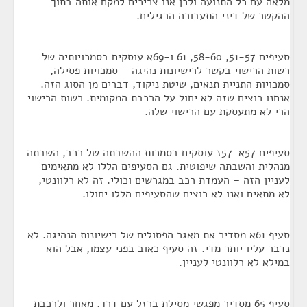
מלאה עם כל התנועה ולכן אנו צריכים למקם אותה בתוך
ההקשר של דיני התעבורה הרגילים.
סעיפים 51-57, 58-60, 61 ו-69א עוסקים בסמכויותיה של
רשות הרישוי בקשר לרישיונות נהיגה – סמכויות פסילה,
סמכויות התניית תנאים, שיטת ניקוד, דברים מן הסוג הזה.
אנחנו רוצים שזה לא יחול על הרכבת המקומית. רשות הרישוי
הרי לא מתעסקת עם הרישוי שלה.
סעיפים 57א-57ז עוסקים בסמכות ההשבתה של רכב, השבתה
מנהלית והשבתה שיפוטית. גם הסעיפים הללו לא מתאימים
לעניין הזה – העמדת רכב במגרשים וכולי. זה לא רלוונטי,
לא מתאים ואנו לא רוצים שהסעיפים הללו יחולו.
סעיף 61א מסדיר את מאגר הפסולים של רישיונות הנהיגה. לא
נדבר עליו יותר מדי. זה סעיף כאוב בפני עצמו, אבל הוא
במילא לא רלוונטי לעניין.
סעיף 65 מסדיר מפגשי מסילת ברזל עם דרך. מאחר ולרכבת