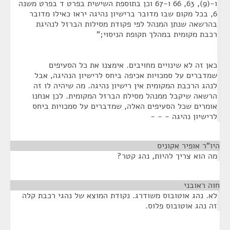
ו-(9), 63, 66 ו-67 וכן בתוספת השישית בפרט ד בפרט משנה
6, בכל מקום שבו מדובר ברישיון נהיגה יראו כאילו מדובר
בהרשאה שנתן המנהל לפי פקודת מסילות הברזל לנהיגת
רכבת מקומית במהלך תקופת הניסוי;"
כאן זה לא שינויים מחויבים. אימצנו את כל הסעיפים
שמדברים על סמכויות אכיפה ביחס לרישיון הנהיגה, אבל
לנהג הרכבת המקומית אין רישיון נהיגה. מה שיהיה לו זה
הרשאה שיקבל ממנהל מסילת הברזל המקומית. לכן אנחנו
אומרים שכל הסעיפים האלה, שמדברים על סמכויות ביחס
לרישיון נהיגה - - -
היו"ר אופיר אקוניס
¶
מה הוא צריך להיות, נהג קטר?
חוה ראובני
¶
לא. נהג אוטובוס משודרג. נקודת המוצא של נהגי רכבת קלה
זה נהג אוטובוס פלוס.