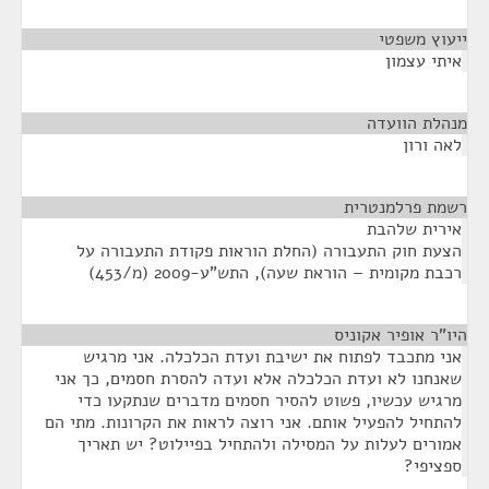
ייעוץ משפטי
¶
איתי עצמון
מנהלת הוועדה
¶
לאה ורון
רשמת פרלמנטרית
¶
אירית שלהבת
הצעת חוק התעבורה (החלת הוראות פקודת התעבורה על
רכבת מקומית – הוראת שעה), התש"ע-2009 (מ/453)
היו"ר אופיר אקוניס
¶
אני מתכבד לפתוח את ישיבת ועדת הכלכלה. אני מרגיש
שאנחנו לא ועדת הכלכלה אלא ועדה להסרת חסמים, כך אני
מרגיש עכשיו, פשוט להסיר חסמים מדברים שנתקעו כדי
להתחיל להפעיל אותם. אני רוצה לראות את הקרונות. מתי הם
אמורים לעלות על המסילה ולהתחיל בפיילוט? יש תאריך
ספציפי?