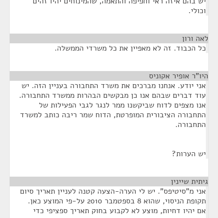
יש בהם איזה ראי וחפיפה והתאמה, שהמינוחים יהיו זהים
וכולי.
לאה ורון
¶
כל הכבוד. זה לא מאפיין את כל משרדי הממשלה.
היו"ר אופיר אקוניס
¶
אני יודע. אנחנו מברכים את משרד התחבורה בעניין הזה. יש
עוד דברים שבהם אנו כן מבקשים הבהרות ממשרד התחבורה.
אנו מצפים לדוח שביקשנו ממר לנגר לגבי הפעילות של
התחבורה הציבורית המופרטת, הדוח שמר ריבה כותב למשרד
התחבורה.
יש הערות?
גיתית שיינין
¶
אני מ"סיטיפס". יש לי הערה-הצעה קטנה לעניין תאריך סיום
תקופת הניסוי, שהוא 8 בספטמבר 2010 על-פי המוצע כאן.
אם יהיו דחיות, מוצע לא לקבוע בחוק תאריך ספציפי כדי