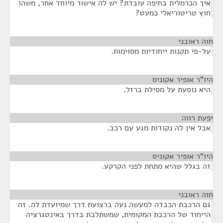
איך הכרמלית בחיפה עובדת? יש לה אישור מיוחד אחר, משהו
חוץ טריטוריאלי כמעט?
חוה ראובני
¶
על-פי תקנות ייחודיות מסוימות.
היו"ר אופיר אקוניס
¶
היא נוסעת על מסילת ברזל.
יפעת רווה
¶
אבל אין לה נקודות מגע עם רכב.
היו"ר אופיר אקוניס
¶
זה בגלל שהיא מתחת לפני הקרקע.
חוה ראובני
¶
גם הרכבת הכבדה למעשה נעה ברצועת דרך שמיועדת לה. זה
הייחוד של הרכבת המקומית, שמשתלבת בדרך באינטגרציה