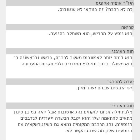
היו"ר אופיר אקוניס
¶
זה לא רכבת? זה בוודאי לא אוטובוס.
קריאה
¶
הוא נוסע על הכביש, הוא משתלב בתנועה.
חוה ראובני
¶
הוא דומה יותר לאוטובוס מאשר לרכבת, בראש ובראשונה כי
הוא משולב בדרך וחי לפי תמרורים ולפי תקנות התעבורה.
יערה למברגר
¶
יש היבטים שבהם יש דימיון.
חוה ראובני
¶
מלכתחילה אנחנו לוקחים נהג אוטובוס אבל יהיה כמובן סינון
מתאים להתאמה שלו והוא יקבל הכשרה ייעודית לנדבכים
הנוספים. נהג הרכבת המקומית נמצא גם באינטראקציה עם
הנוסעים שלו, מה שנהג הקטר לא.