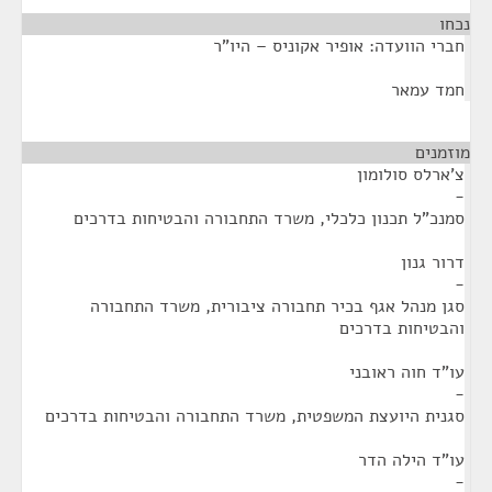
נכחו
¶
חברי הוועדה: אופיר אקוניס – היו"ר
חמד עמאר
מוזמנים
¶
צ'ארלס סולומון
-
סמנכ"ל תכנון כלכלי, משרד התחבורה והבטיחות בדרכים
דרור גנון
-
סגן מנהל אגף בכיר תחבורה ציבורית, משרד התחבורה
והבטיחות בדרכים
עו"ד חוה ראובני
-
סגנית היועצת המשפטית, משרד התחבורה והבטיחות בדרכים
עו"ד הילה הדר
-