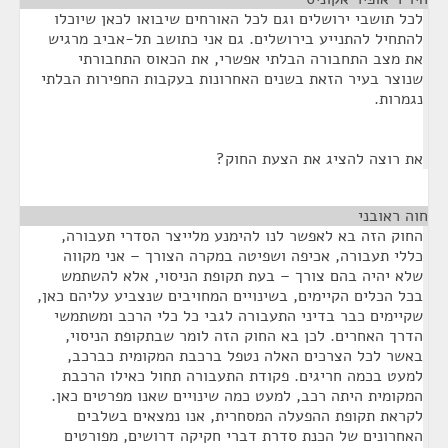
לכל תושבי ירושלים וגם לכל האורחים שיבואו לכאן שיוכלו
להתחיל להתנייע בירושלים. גם אני כתושב תל-אביב מרגיש
את מצב התחבורה הבלתי אפשרי, את הכאוס התחבורתי
שנוצר בעיר הזאת בשנים האחרונות בעקבות החפירות הבלתי
נגמרות.
את רוצה להציג את הצעת החוק?
חוה ראובני
¶
החוק הזה בא לאפשר לנו להימנע מלייצר הסדרי תעבורה,
כללי תעבורה, אכיפה ושפיטה במקרה הצורך – אני מקווה
שלא יהיה בהם צורך – בעת תקופת הניסוי, אלא להשתמש
בכל הכלים הקיימים, בשינויים המחויבים שנצביע עליהם כאן,
שקיימים כבר בדיני התעבורה לגבי כל כלי הרכב ומשתמשי
הדרך האחרים. לכן בא החוק הזה לומר שבתקופת הניסוי,
באשר לכל הצרכים האלה נטפל ברכבת המקומית כברכב,
למעט בכמה חריגים. פקודת התעבורה תחול כאילו הרכבת
המקומית היתה רכב, למעט כמה שינויים שאנו מפרטים כאן.
לקראת תקופת ההפעלה המסחרית, אנו נמצאים בשלבים
האחרונים של הכנת סדרת דברי חקיקה דרושים, מפורטים