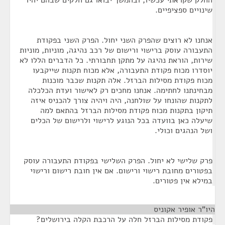
החלק שקראתי עכשיו, ובהמשך יבואו גם חלקים שבהם יהיו
שינויים ספציפיים.
אנחנו לא רוצים שהפרק השני יחול. הפרק השני בפקודת
התעבורה עוסק ברישוי ורישום של רכב נהיגה, מוניות, מוניות
שירות, הוראת נהיגה על מתקן תחבורתי. כל הדברים הללו לא
יוסדרו מכוח פקודת התעבורה, אלא מכוח תקנות שייקבעו
מכוח פקודת מסילות הברזל. אלה תקנות שכבר מוכנות
מבחינתנו לחתימה. אנחנו מחכים רק לאישור ועדת הכלכלה
לתקנות שהונחו על שולחנה, היה ויהיה צורך להכניס איזה
תיקון בתקנות מכוח פקודת מסילות הברזל בהתאם למה
שיעלה כאן בוועדה בכל הנוגע לרישוי ולרישום של הכלים
ושל הנהגים וכולי.
פרק שלישי לא יחול. הפרק השלישי בפקודת התעבורה עוסק
בפטורים מחובת רישוי ורישום. אם אין חובת רישום ורישוי
במילא אין פטורים.
היו"ר אופיר אקוניס
¶
פקודת מסילות הברזל חלה על הרכבת הקלה בירושלים?