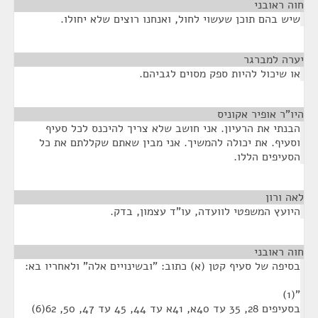
חוה ראובני
¶
שיש בהם תוכן שעשוי לחול, ואנחנו רוצים שלא יחולו.
יערה למברגר
¶
או שיכול להיות ספק מסוים לגביהם.
היו"ר אופיר אקוניס
¶
הבנתי את הרעיון. אני חושב שלא צריך להיכנס לכל סעיף
וסעיף. את יכולה להמשיך. אני מבין שאתם שקללתם את כל
הסעיפים הללו.
לאה ורון
¶
היועץ המשפטי לוועדה, עו"ד עצמון, בדק.
חוה ראובני
¶
בסיפה של סעיף קטן (א) כתוב: "ובשינויים אלה" ולאחריו בא:
"(1)
בסעיפים 28, 35 עד 40א, 41א עד 44, 45 עד 47, 50, 62(6)