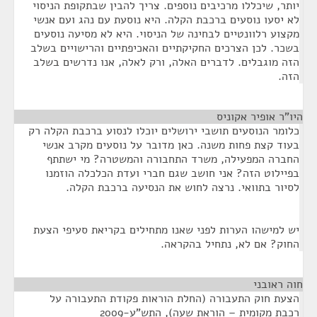
יותר, שיכללו מרכיבים נוספים. צריך להבין שבתקופת הניסוי
לא יסעו נוסעים ברכבת הקלה. היא נוסעת עם נהג ועם אנשי
מקצוע רלוונטיים לבחינה של הניסוי. היא לא מסיעה נוסעים
בשכר. לכן הצרכים החקיקתיים והאכיפתיים והרישויים בשלב
הזה מוגבלים. לדברים האלה, ורק לאלה, אנו נדרשים בשלב
הזה.
היו"ר אופיר אקוניס
¶
כלומר הנוסעים תושבי ירושלים יוכלו לנסוע ברכבת הקלה רק
בעוד קצת פחות משנה. כאן מדובר על נוסעים מקרב אנשי
החברה המפעילה, משרד התחבורה והמשטרה? מי ישתתף
בפיילוט הזה? אני חושב שגם חברי ועדת הכלכלה הוזמנו
לסיור בתוואי. נרצה לחוש את הנסיעה ברכבת הקלה.
יש למישהו הערות לפני שאנו מתחילים בקריאת סעיפי הצעת
החוק? אם לא, נתחיל בהקראה.
חוה ראובני
¶
הצעת חוק התעבורה (החלת הוראות פקודת התעבורה על
רכבת מקומית – הוראת שעה), התש"ע-2009