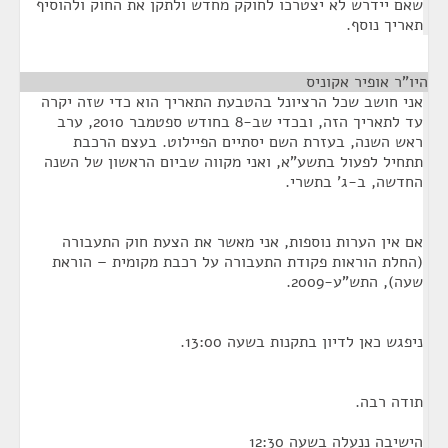
שאם יידרש לא יצטרכו לחוקק מחדש ולתקן את החוק ולהוסיף
תאריך נוסף.
היו"ר אופיר אקוניס
¶
אני חושב שכל הרציונל בהטבעת התאריך הוא כדי שזה יקרה
עד לתאריך הזה, ובכדי שב-8 בחודש ספטמבר 2010, ערב
ראש השנה, בעזרת השם יסתיים הפיילוט. בעצם הרכבת
תתחיל לפעול בתשע"א, ואני מקווה שביום הראשון של השנה
החדשה, ב-ג' בתשרי.
אם אין הערות נוספות, אני מאשר את הצעת חוק התעבורה
(החלת הוראות פקודת התעבורה על רכבת מקומית – הוראת
שעה), התש"ע-2009.
ניפגש כאן לדיון בתקנות בשעה 13:00.
תודה רבה.
הישיבה ננעלה בשעה 12:30