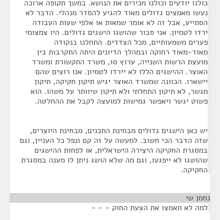
כולנו יודעים וכולנו מכירים את הנושא. במשך תקופה ארוכה
נעשו מאמצים גדולים מאוד להגיע להסדר מנהלי. הדבר לא
הסתייע, אבל זה לא אומר שמאות או אלפי שעות העבודה
ירדו לטמיון. אני סבור שהושגו הישגים גדולים. היו צמצומי
פערים משמעותיים, מכל הצדדים. התחלנו בנקודה
מאוד-מאוד רחוקה ובמהלך הדיונים היתה התקרבות בין
מועצת הרשות השנייה, ערוץ 10, משרד התקשורת ומשרד
האוצר. ההישגים הללו לא יירדו לטמיון. אנו רוצים שהם
יישארו. הכוונה שמשרד האוצר יגיש תיקון חקיקה, תיקון
מגשר, לא תיקון התחלתי ולא תיקון שיוותר על משהו. הוא
פשוט יגשר ויאפשר גמישות למועצה לקבל את ההחלטה.
יש כאן הישגים גדולים מבחינת התכנים, מבחינת היוצרים,
שזה הדבר הכי חשוב. למעשה על זה קם ונפל כל העניין, וגם
במסגרת החקיקה היצירה הישראלית, או לפחות ההישגים
שהושגו לא ייפגעו, וגם מה שלא הושג ניתן לו מענה במסגרת
החקיקה.
נחמן שי
¶
למה לא תאמצו את הצעת החוק - - -