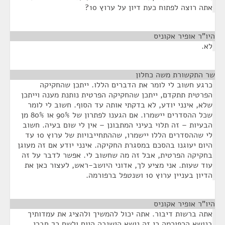
אתה רוצה לפתוח כעת דיון על ערוץ 10?
היו"ר אופיר אקוניס
¶
לא.
שר התקשורת משה כחלון
¶
כרגע חשוב לי לומר את הדברים הללו. ייתכן שהחקיקה
הפרטית תתקדם, ייתכן שהחקיקה הפרטית נותנת מענה וייתכן
שלא, אינני יודע, לא בדקתי אותה עד הסוף. חשוב לי לומר
שכל ההסדרים יישמרו. אם הגענו לפתרון של 90% או 80% מן
הבעיות – זה תלוי בעיני המתבונן – אין לי שום בעיה. חשוב
לי שההסדרים הללו יישמרו, שההתחייבויות של ערוץ 10 עד
היום יעוגנו בהסכם במסגרת החקיקה. אינני יודע אם זה מעוגן
בחקיקה הפרטית, אבל זה מה שחשוב לי. אפשר לדבר על זה
עוד שעות. אני מציע לך, אדוני היושב-ראש, לעצור כאן את
הדיון בעניין ערוץ 10 ושנטפל ברפורמה.
היו"ר אופיר אקוניס
¶
אתה ברשות דיבור. אתה יכול להמשיך ולהציג את עמדותיך
בנושא הרפורמה כי זה נושא הישיבה היום ולשם כך חברי