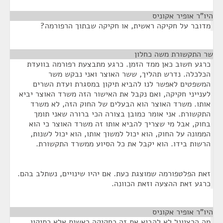
היו"ר אופיר אקוניס
¶
מדובר על חקיקה ראשית, או חקיקה שבתוך הרפורמה?
שר התקשורת משה כחלון
¶
כרגע חשוב כאן ממד הזמן. כרגע מתבצעת רפורמה בוועדת
הכלכלה. נדרש תהליך, ששר האוצר ואני נבקש משר
המשפטים לאפשר לנו להביא תיקון במסגרת ועדת השרים
לענייני חקיקה, ואם נקבל את האישור הזה משרד האוצר יביא
אותו. משרד האוצר הוא הבעלים של החוק הזה, לא משרד
התקשורת. אני אומר כמובן בצורה הכי ברורה שאני תומך
בחוק, אבל מי שצריך להביא אותו זה משרד האוצר כי הוא
הממונה על החוק, הוא יכול למשוך אותו, הוא יכול לשנות,
הרשות בידו. הוא יקבל את כל הסיוע ממשרד התקשורת.
זאת הפלטפורמה שמוצגת כעת. אם יהיו שינויים, נשתלב בהם.
כרגע זאת ההצעה וזאת הכוונה.
היו"ר אופיר אקוניס
¶
מה הרציונל לא להביא את זה כחקיקה ראשית אלא כתיקון