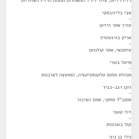
רדיו רדיוס, עוזר ליו"ר התאחדות תחנות הרדיו האזוריות
אבי בליזובסקי
-
עורך אתר הידען
אריק בורנשטיין
-
עיתונאי, אתר קולנוען
מיטל בשרי
-
מנהלת תחום טלקומוניקציה, המועצה לצרכנות
רונן רגב-כביר
-
סמנכ"ל מחקר, אמון הציבור
דוד קשני
-
קול בשכונות
נילי בן גיגי