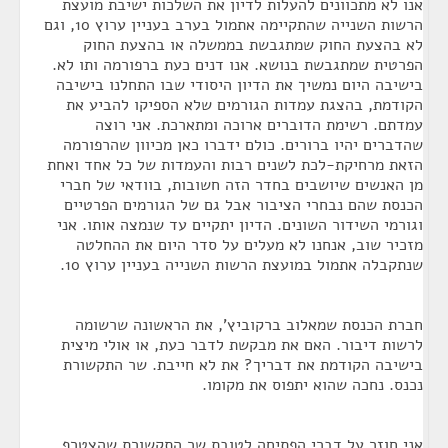
אנו לא מתכוונים להעלות לדיון את השלכות ישיבת מועצת
הרשות השנייה שהתקיימה אתמול בערב בעניין ערוץ 10, וגם
לא בהצעת החוק שמתגבשת בממשלה או בהצעת החוק
הפרטית שמתגבשת בנושא. אנו דנים כעת ברפורמה ותו לא.
בישיבה היום נמשיך את הדיון היסודי שבו התחלנו בישיבה
הקודמת, בהצגת עמדות הגורמים שלא הספיקו להביע את
עמדתם. רשימת הדוברים ארוכה ומתארכת. אני רוצה
שהדברים יהיו ברורים. כולם ידברו כאן מכיוון שהרפורמה
הזאת מרחיקת-לכת לשנים רבות והעמדות של כל אחד ואחת
מן האנשים שיושבים בחדר הזה חשובות, בוודאי של חברי
הכנסת שהם נבחרי הציבור אבל גם של הגורמים הפרטיים
וגורמי השידור השונים. הדיון יתקיים עד שנמצה אותו. אני
מזכיר שוב, אנחנו לא מעלים על סדר היום את ההחלטה
שנתקבלה אתמול במועצת הרשות השנייה בעניין ערוץ 10.
חברת הכנסת שמאלוב ברקוביץ', את הראשונה שרשומה
לרשות דיבור. האם את מבקשת לדבר כעת, או אולי מיצית
בישיבה הקודמת את דבריך? את לא חייבת. שר התקשורת
נכנס. נחכה שהוא יתפוס את מקומו.
אני חוזר על דברי הפתיחה לטובת שר התקשורת שהצטרף