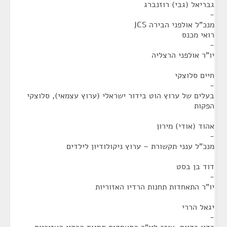
גבריאל (גבי) רוזנברג
-
מנכ"ל אולפני הבירה JCS
רואי מכנס
-
יו"ר אולפני הרצליה
חיים סלוצקי
-
בעלים של ערוץ הוט בידור ישראלי (ערוץ עצמאי), סלוצקי
הפקות
אהוד (אודי) מירון
-
מנכ"ל ענני תקשורת – ערוץ ניקולודיון לילדים
דוד בן בסט
-
יו"ר התאחדות תחנות הרדיו האזוריות
יגאל הררי
-