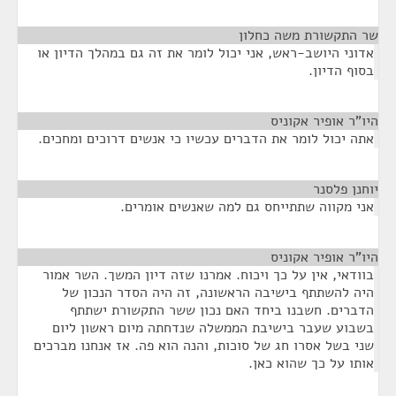
שר התקשורת משה כחלון
¶
אדוני היושב-ראש, אני יכול לומר את זה גם במהלך הדיון או
בסוף הדיון.
היו"ר אופיר אקוניס
¶
אתה יכול לומר את הדברים עכשיו כי אנשים דרוכים ומחכים.
יוחנן פלסנר
¶
אני מקווה שתתייחס גם למה שאנשים אומרים.
היו"ר אופיר אקוניס
¶
בוודאי, אין על כך ויכוח. אמרנו שזה דיון המשך. השר אמור
היה להשתתף בישיבה הראשונה, זה היה הסדר הנכון של
הדברים. חשבנו ביחד האם נכון ששר התקשורת ישתתף
בשבוע שעבר בישיבת הממשלה שנדחתה מיום ראשון ליום
שני בשל אסרו חג של סוכות, והנה הוא פה. אז אנחנו מברכים
אותו על כך שהוא כאן.