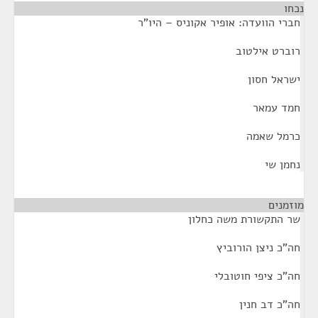
נכחו
¶
חברי הוועדה: אופיר אקוניס – היו"ר
רוברט אילטוב
ישראל חסון
חמד עמאר
כרמל שאמה
נחמן שי
מוזמנים
¶
שר התקשורת משה כחלון
חה"כ ניצן הורוביץ
חה"כ ציפי חוטובלי
חה"כ דב חנין