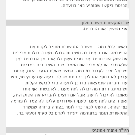
הכנסת ביקשו שתופיע כאן בוועדה.
שר התקשורת משה כחלון
¶
אני ממשיך את הדברים.
באשר לרפורמה – משרד התקשורת מחויב לקדם את
הרפורמה. אנו רואים בה חשיבות גדולה מאוד. כולכם מכירים
את שוק השידורים. אני מניח שאין ולו אחד מן הנוכחים כאן
שלא מבין או לא מכיר את המצב. שוק השידורים במדינת
ישראל חייב לעבור רפורמה. המצב שאליו הגענו היום, אנחנו
עדיין לא בסוף התהליך כי היום יש לנו בעיה עם ערוץ 10, ויש
עוד חברות שנמצאות בדרכן לוועדה כדי לבקש הקלות
ושינויים. הרפורמה יכולה לתת מענה. לא בטוח. אף אחד
מאתנו לא יכול לדעת. אבל אם רוצים להבריא את השוק הזה,
ואם רוצים לתת מענה לענף השידורים עלינו להיצמד לרפורמה
כפי שהיא. הגעתי לכאן כדי לומר בצורה ברורה שמשרד
התקשורת תומך ברפורמה ויעזור לקדם כל סעיף וסעיף בה.
היו"ר אופיר אקוניס
¶