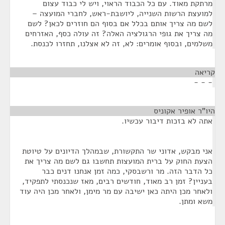
מרתקת מאוד. עם כל הכבוד הראוי, ויש לי כבוד עצום
למועצת הרשות השנייה, ליושבת-ראש, לחברי המועצה –
לשם מה צריך אותם בכלל אם בסוף הם חוזרים לכאן? לשם
מה צריך את גופי הרגולציה האלה? זה עולה כסף, האזרחים
משלמים, ובסוף אומרים: לא, זה לא אצלנו, תחזרו לכנסת.
קריאה
¶
- - -
היו"ר אופיר אקוניס
¶
אתה לא בזכות דיבור עכשיו.
אני מבקש, אדוני שר התקשורת, שבמהלך הדיונים על טיוטת
הצעת החוק על ברית המועצות תחשבו גם לשם מה צריך את
כל הדבר הזה. מר ורשבסקי, כמה זמן אנחנו דנים כבר
בעניין? זמן רב מאוד, חודשים רבים, מאז שנכנסתי לתפקיד,
ולאחר מכן היתה כאן ישיבה עם מר מימן, ולאחר מכן היה עוד
משא ומתן.