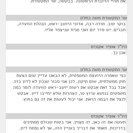
את תהיי הדוברת הראשונה. בבקשה, שר התקשורת.
שר התקשורת משה כחלון
¶
בוקר טוב. תודה רבה, אדוני היושב-ראש, הנהלת הוועדה,
חברים. יש סדר יום ואני מניח שניצמד אליו.
היו"ר אופיר אקוניס
¶
אכן כך.
שר התקשורת משה כחלון
¶
כפי שאמרה היועצת המשפטית, לא הבאנו עדיין שום הצעת
חוק ממשלתית, שום תיקון. לכן אני סבור שנכון לא לדון בזה.
אבל בכל זאת אבקש את רשות יושב-ראש הוועדה לומר כמה
משפטים בנושא ערוץ 10, הצהרות שלא יחייבו דיון. אבקש
לנצל את הבמה הזאת. אני יכול לעשות את זה גם בחוץ.
היו"ר אופיר אקוניס
¶
תעשה את זה כאן, זה מצוין. אני בטוח שכולם ממתינים
בדריכות. תאמר את דבריך בעניין הזה, אך לא נפתח דיון.