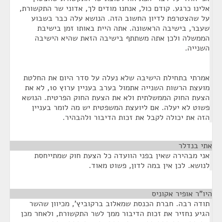
אלינו כרגע. קודם כול, אנחנו מודים לך, אדוני שר התקשורת,
על שהצטרפת לדיון החשוב הזה. הנושא עלה כבר בשבוע
שעבר, בישיבה הראשונה. אתה היית באותו זמן בישיבת
הממשלה ולכן אתה משתתף בישיבה הזאת שהיא הישיבה
השנייה.
אמרתי בתחילת הישיבה שלא נעלה על סדר היום את החלטת
מועצת הרשות השנייה אתמול בערב בעניין ערוץ 10, לא את
הצעת החוק הממשלתית ולא את הצעת החוק הפרטית. הנושא
פשוט לא יעלה. אם ליועצת המשפטית יש מה לומר בעניין
הזה את יכולה לקבל את זכות הדיבור ולהבהיר.
אתי בנדלר
¶
אני מבהירה שאין בפני הוועדה כל הצעת חוק שמתייחסת
לנושא. לכן אין במה לדון, פשוט מאוד.
היו"ר אופיר אקוניס
¶
תודה רבה. חברת הכנסת שמאלוב ברקוביץ', מכיוון שהשר
הגיע נחזיר את זכות הדיבור ממך לשר התקשורת, ולאחר מכן