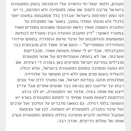
הקודם, ולומר שעל-פי הראייה שלי הרפורמה בשוק התקשורת
בישראל צריכה להפוך את שמה למהפיכה ולא רפורמה, כי יש
לנו המון רפורמות בישראל שבדרך כלל מסתכמות במשהו יותר
כלכלי ולא מהותי שתלוי בתוכן. כאשר אני מסתכלת על
החוברת השמנה מאוד הזאת שהשגתי מאנשים נחמדים מאוד
במשרד האוצר: "דין וחשבון הוועדה הבין-משרדית לבחינת
המשמעות וההיתכנות של שינוי שיטת ההסדרה בתחום שידורי
הטלוויזיה המסחריים" – השם ארוך מאוד ורק מהכותרת כבר
התבלבלתי. אבל יש לי שאלה פשוטה מאוד. מהבדיקות
שערכתי, אני לא בטוחה שעמדותיהם של אנשי תקשורת
מובילים במדינת ישראל מופיעים כאן בצורה די רצינית. אם
לא נעשה מהפיכה בתחום התקשורת בישראל, שלא יכולה
להצליח בשום פנים אופן ללא דיון משותף על טלוויזיה
ממלכתית חזקה במדינת ישראל, אנו נמשיך לדון עוד שנים
רבות עד שיישבו כאן כנראה כבר אנשים אחרים אבל עדיין
ייצגו את אותה בעיה. אדוני שר התקשורת, יש לנו כרגע
הזדמנות לעשות משהו אמיתי כי לתחום התקשורת בארץ יש
השפעה בלתי רגילה. גם כשאנו מדברים על החינוך ועל ערכים
ועל שינוי בחברה, לתקשורת יש השפעה. לכן אני מבקשת
שנקבל החלטה להביא מהפיכה כוללת בתחום התקשורת ונציב
אותה אל שולחן הדיונים. תודה רבה.