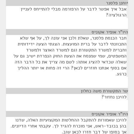
יוחנן פלסנר
¶
אבל איך אפשר לדבר על הרפורמה מבלי להתייחס לעניין
הרגולציה?
היו"ר אופיר אקוניס
¶
חבר הכנסת פלסנר, שאלת ולכן אני עונה לך, על אף שלא
התכוונתי לדבר על ברית המועצות. הצגתי הצעה ידידותית
וחברית למשרד התקשורת וגם למשרד האוצר ולמשרד
המשפטים, שמי שמנסח את הצעת החוק הנפרדת ישיב גם על
שאלה שכדאי להציג אותה: לשם מה צריך את כל הדבר הזה
אם בסוף אנחנו חוזרים לכאן? הרי זה פחות או יותר ההליך
כרגע.
שר התקשורת משה כחלון
¶
להיכן נחזור?
היו"ר אופיר אקוניס
¶
להיכן שאמורות להתקבל ההחלטות המקצועיות האלה, שדנו
בהן בכובד-ראש, אני מוכרח להגיד לך. עקבתי אחרי הדיונים.
אך בסופו של דבר חזרו לכאן שוב.