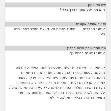
ישראל חסון
¶
הוא מתייעץ אתך בדרך כלל?
היו"ר אופיר אקוניס
¶
אנחנו מדברים ... יחסינו טובים מאוד. אני חושב שאין בזה
רע.
שר התקשורת משה כחלון
¶
אנחנו נוהגים להתייעץ.
אתמול, כפי שכולנו יודעים, מועצת הרשות השנייה קיבלה
החלטה לצאת למכרז. ההחלטה לוותה כמובן בנימוקים
ובהסברים. חוות הדעת המקצועית היא שלא צריך לצאת
למכרז, אבל המגבלות החוקיות מחייבות את זה. המועצה
העבירה את ההחלטה הסופית למשנה ליועץ המשפטי לממשלה
על מנת לקבל את האישור הסופי, האם הסטטוס שבו אנו
נמצאים נחשב כהליכי חקיקה או לא.