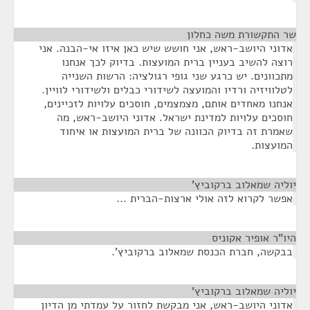
שר התקשורת משה כחלון
¶
אדוני היושב-ראש, אני חושש שיש כאן איזו אי-הבנה. אני
רוצה להשיב בעניין ברית המועצות. בדיוק לכך אנחנו
מתכוונים. יש כרגע שני גופי רגולציה: הרשות השנייה
לטלוויזיה ורדיו והמועצה לשידורי כבלים ולשידורי לוויין.
אנחנו מאחדים אותם, מצמצמים, חוסכים עלויות לזכיינים,
חוסכים עלויות למדינת ישראל. אדוני היושב-ראש, מה
שאמרת זה בדיוק הכוונה של ברית המועצות או איחוד
המועצות.
יוליה שמאלוב ברקוביץ'
¶
אפשר לקרוא לזה אולי ארצות-הברית ...
היו"ר אופיר אקוניס
¶
בבקשה, חברת הכנסת שמאלוב ברקוביץ'.
יוליה שמאלוב ברקוביץ'
¶
אדוני היושב-ראש, אני מבקשת לחזור על עמדתי מן הדיון