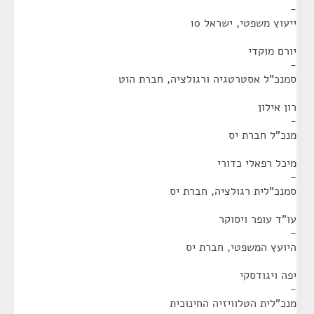
-
ייעוץ משפטי, ישראל 10
יורם מוקדי
-
סמנכ"ל אסטרטגיה ורגולציה, חברת הוט
רון אילון
-
מנכ"ל חברת יס
מיכל רפאלי כדורי
-
סמנכ"לית רגולציה, חברת יס
עו"ד עופר ויסוקר
-
היועץ המשפטי, חברת יס
יפה ויגודסקי
-
מנכ"לית הטלוויזיה החינוכית