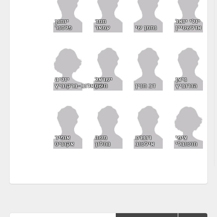
יולי יואל
חמד
יוחנן
אדלשטיין
נחמן שי
עמאר
פלסנר
יוליה
ניצן
ישראל
שמאלוב-ברקוביץ
הורוביץ
דב חנין
חסון
ציפי
רוברט
משה
אופיר
חוטובלי
אילטוב
כחלון
אקוניס