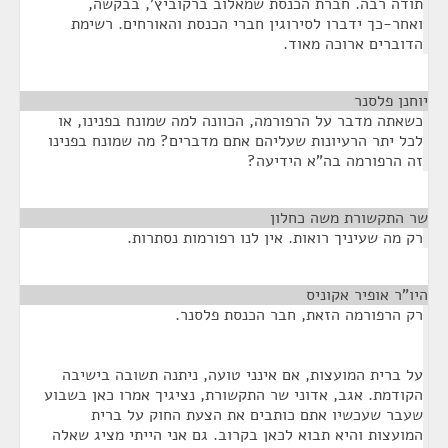
תודה רבה. חברת הכנסת שמאלוב ברקוביץ', בבקשה,
ואחר-כך ידברו לסירוגין חברי הכנסת והאורחים. רשימת
הדוברים ארוכה מאוד.
יוחנן פלסנר
¶
כשאתה מדבר על הרפורמה, הכוונה למה שמונח בפנינו, או
לכל יתר הרעיונות שעליהם אתם מדברים? מה שמונח בפנינו
זה הרפורמה בה"א הידיעה?
שר התקשורת משה כחלון
¶
רק מה שעיניך רואות. אין לנו רפורמות נסתרות.
היו"ר אופיר אקוניס
¶
רק הרפורמה הזאת, חבר הכנסת פלסנר.
על ברית המועצות, אם אינני טועה, ניתנה תשובה בישיבה
הקודמת. אגב, אדוני שר התקשורת, נציגיך אמרו כאן בשבוע
שעבר שעכשיו אתם כותבים את הצעת החוק על ברית
המועצות והיא תבוא לכאן בקרוב. גם אני הייתי מציג שאלה