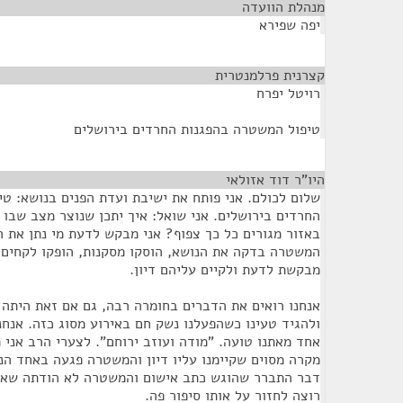
מנהלת הוועדה
¶
יפה שפירא
קצרנית פרלמנטרית
¶
רויטל יפרח
טיפול המשטרה בהפגנות החרדים בירושלים
היו"ר דוד אזולאי
¶
שלום לכולם. אני פותח את ישיבת ועדת הפנים בנושא: ט
החרדים בירושלים. אני שואל: איך יתכן שנוצר מצב שבו ש
באזור מגורים כל כך צפוף? אני מבקש לדעת מי נתן את 
המשטרה בדקה את הנושא, הוסקו מסקנות, הופקו לקחים
מבקשת לדעת ולקיים עליהם דיון.
אנחנו רואים את הדברים בחומרה רבה, גם אם זאת היתה 
ולהגיד טעינו כשהפעלנו נשק חם באירוע מסוג כזה. אנחנו
אחד מאתנו טועה. "מודה ועוזב ירוחם". לצערי הרב אני מ
מקרה מסוים שקיימנו עליו דיון והמשטרה פגעה באחד הנ
דבר התברר שהוגש כתב אישום והמשטרה לא הודתה שאכן 
רוצה לחזור על אותו סיפור פה.