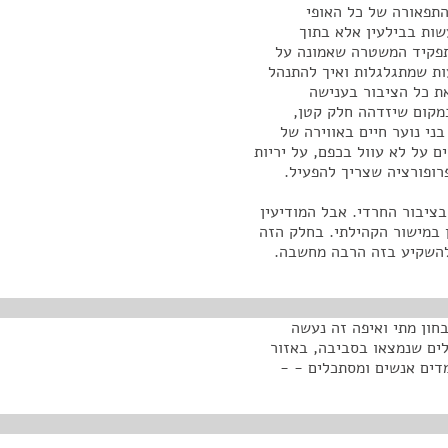
התפאורה של כל האופי
שות בבילעין אלא בתוך
 ותפקיד המשטרה שאמונה על
ות שמתגלגלות ואיך להתנהל
את כל הציבור בענישה
מקום שיזדהה חלק קטן,
ני נוער חיים באווירה של
 על לא עוול בכפם, על יריות
פרופורציה שצריך להפעיל.
ציבור החרדי. אבל המודיעין
ן במישור הקהילתי. בחלק הזה
ך להשקיע בזה הרבה מחשבה.
בחון מתי ואיפה זה נעשה
לים שנמצאו בסביבה, באזור
דים אנשים ומסתכלים - -