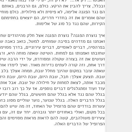
האפשר... רק אז..." לא רק זה, יש לי עוד כמה מאמרי מ
ובכלל, צריך להבין את הרקע. כולם, גם הרבנים, באותם 
הם נגד הפגנה אלימה, לא פיסית ולא מילולית. כולם מוחי
שהם אומרים את זה בחדרי חדרים, הם יוצאים בחתימתם 
הקירות, שהם נגד כל סוג של אלימות.
איך נוצרת הפגנה? נוצרת הפגנה אצל חלק מהיהודים שח
ואנחנו גם מזדהים בסיבה שמוחים. למשל, כואב כאבה ש
בפרהסיה, דברים לאומיים, דברים עירוניים, בדרך מסוימ
שחובתו ואמנותו גם למחות. השיטה שאתה מוחה היא, ורבו
ועושים את זה בצורה שקולה ומסודרת, על ידי הרבה שיק
דרך אחת, וזה קורה לעתים נדירות מאוד. ואיך לימדו או
שאתה עובר במקום שהינך מחלל שבת, תמחה אצלך בלב ו
שבת. תצעק אצלך: חבל, שבת היום, שבת היום, שבת היום
מכבד אותה, לצאת למחות על חילולה של שבת. אבל אותה
עוד ועוד ומתגלגלים דברים נוספים. אז על כך רוב רובו 
בגלל שהם נגד אלא בגלל שהם חוששים, בגלל שהם יודע
בגלל הדברים האלה. בגלל שנוער, נוער שוליים מסוג כזה
עשרות בודדים שהם פרומיל של האחוז, זה מה שיש להם וה
בכל מקום, ואולי באחוזים יותר גובהים. יחד עם זה, עם פ
צעירים משולהבים, קשה להם לראות מראות מסוימים והם 
הפרופיל של הדברים האלה.