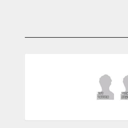
ורי
דוד
קלב
אזולאי