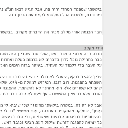
ביקשתי שמפקד המחוז יהיה פה, אבל הגיע לכאן תנ"צ ניס
ומכובדת, ולמרות הכל החלטתי לקיים את הדיון הזה.
חבר הכנסת אורי מקלב מכיר את הדברים מקרוב. בבקשה
אורי מקלב
¶
תודה רבה אדוני היושב ראש, אולי טוב שהדיון הזה מתנ
כבר בתחילה נוכל לדון בדברים לא ברמות כאלה ואחרות
על העבר כדי ללמוד על העתיד, בעיקר ברוח הימים האלה
צריך להגיד ברקע, שאולי לא כולם יודעים שרוב רובו של
השתתף בהפגנו
שהם לא קשורים אלא הוא מתחנך לא להשתתף. ההפגנה ל
הסדר אלא ברישיון המשטרה. אף פעם לא קרה דבר כזה.
אבל לא רק זה. במקרה ביקשתי מהעוזר שלי שיביא לי מא
נאמן", שחלקם מהתקופה האחרונה, ואני מצטט: "גדולי ישר
בהשתתפות בהפגנות קבועות ושיטתיות, וכי הדבר נעשה ר
כל יציאה להפגנה דורשת שיקול דעת רציני וכובד ראש. 