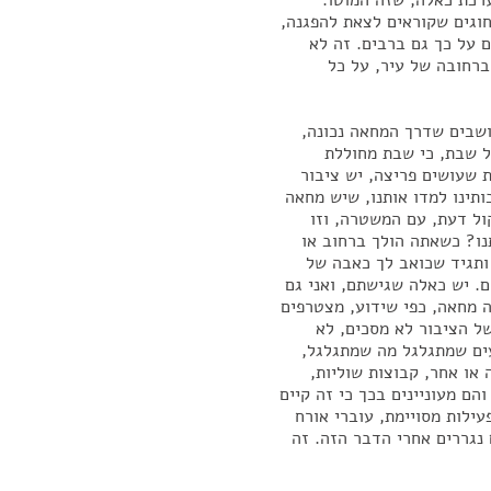
ערכת כאלה, שזה המוטו.
חוגים שקוראים לצאת להפגנה,
ם על כך גם ברבים. זה לא
ברחובה של עיר, על כל
ושבים שדרך המחאה נכונה,
ל שבת, כי שבת מחוללת
ת שעושים פריצה, יש ציבור
תינו למדו אותנו, שיש מחאה
ול דעת, עם המשטרה, וזו
תנו? כשאתה הולך ברחוב או
תגיד שכואב לך כאבה של
. יש כאלה שגישתם, ואני גם
 מחאה, כפי שידוע, מצטרפים
של הציבור לא מסכים, לא
ים שמתגלגל מה שמתגלגל,
 או אחר, קבוצות שוליות,
ם מעוניינים בכך כי זה קיים
עילות מסויימת, עוברי אורח
נגררים אחרי הדבר הזה. זה