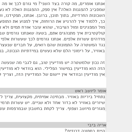
אנחנו אומרים, מה קורה בצד השני? מי גורם לכך או מה 
שמסביב להפגנות האלה? אין ספק, ההפגנות האלה לא נע
השכונות החרדיות, בתוך תוכן, ברובן. אנחנו, תפקידנו,
כך, ללמוד איך להרגיע את הרוחות, איך למנוע את התופע
מול המפגינים ומול הציבור, שהוא עובר אורח תמים ולא 
קולקטיבית איך מתנהגים אתם, בשעה שאנחנו גורמים שב
מזדהים עשרות אלפים. אנחנו גורמים לכך שעשרות אלפי ב
נגד המשטרה על התמונות שהם רואים, על חברים שנעצרים
באוויר, על רימוני הלם שלא נעשים במידתיות הנכונה, ב
זה נכון שלמשטרה יש מודיעין טוב, גם לגבי מה שנעשה ב
הזה הוא מודיעין במישור הפלילי. הוא בוודאי לא מודיעי
אין מודיעין ובוודאי אין יישום של המודיעין הזה, וצרי
אומר ליושב ראש
¶
נתחיל ביריות באוויר. מבחינה אמיתית, מקצועית, צריך ל
שיורים באוויר לא כדור אחד ולא שניים. יש עשרות תרמי
מגורים מיושב וצפוף. צריך לקחת בחשבון שבמרפסות עומ
אריה ביבי
¶
היית בחתונה דרוזית?