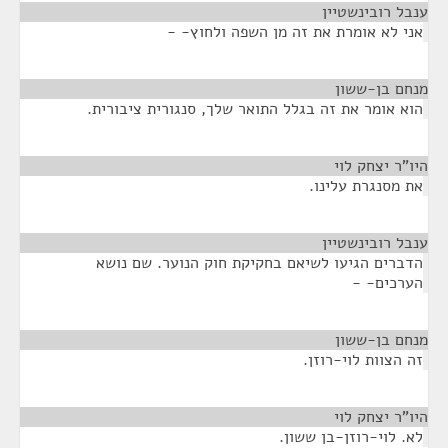
ענבל רובינשטיין
¶
אני לא אומרת את זה מן השפה ולחוץ- -
מנחם בן-ששון
¶
הוא אומר את זה בגלל התואר שלך, סנגורית ציבורית.
היו"ר יצחק לוי
¶
את מסנגרת עלינו.
ענבל רובינשטיין
¶
הדברים הגיעו לשיאם בחקיקת חוק הנוער. שם נושא
הערכים- -
מנחם בן-ששון
¶
זה הצוות לוי-רוזן.
היו"ר יצחק לוי
¶
לא. לוי-רוזן-בן ששון.