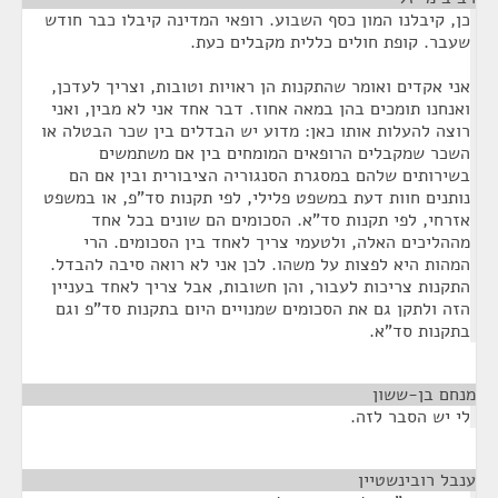
כן, קיבלנו המון כסף השבוע. רופאי המדינה קיבלו כבר חודש
שעבר. קופת חולים כללית מקבלים כעת.
אני אקדים ואומר שהתקנות הן ראויות וטובות, וצריך לעדכן,
ואנחנו תומכים בהן במאה אחוז. דבר אחד אני לא מבין, ואני
רוצה להעלות אותו כאן: מדוע יש הבדלים בין שכר הבטלה או
השכר שמקבלים הרופאים המומחים בין אם משתמשים
בשירותים שלהם במסגרת הסנגוריה הציבורית ובין אם הם
נותנים חוות דעת במשפט פלילי, לפי תקנות סד"פ, או במשפט
אזרחי, לפי תקנות סד"א. הסכומים הם שונים בכל אחד
מההליכים האלה, ולטעמי צריך לאחד בין הסכומים. הרי
המהות היא לפצות על משהו. לכן אני לא רואה סיבה להבדל.
התקנות צריכות לעבור, והן חשובות, אבל צריך לאחד בעניין
הזה ולתקן גם את הסכומים שמנויים היום בתקנות סד"פ וגם
בתקנות סד"א.
מנחם בן-ששון
¶
לי יש הסבר לזה.
ענבל רובינשטיין
¶