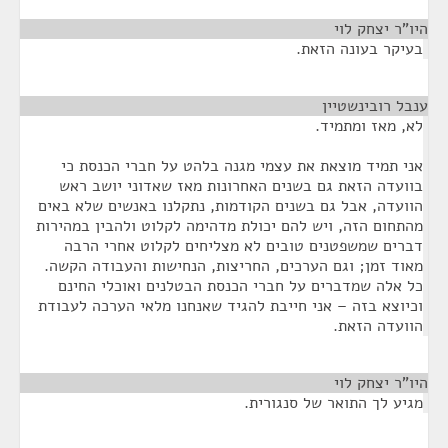
היו"ר יצחק לוי
¶
בעיקר בעונה הזאת.
ענבל רובינשטיין
¶
לא, מאז ומתמיד.
אני תמיד מוצאת את עצמי מגנה בלהט על חברי הכנסת כי
בוועדה הזאת גם בשנים האחרונות מאז שאדוני יושב ראש
הוועדה, אבל גם בשנים הקודמות, נתקלנו באנשים שלא באים
מהתחום הזה, ויש להם יכולת מדהימה לקלוט ולהבין במהירות
דברים שמשפטנים טובים לא מצליחים לקלוט אחרי הרבה
מאוד זמן; וגם הערכים, החריצות, הנחישות והעבודה הקשה.
כל אלה שמדברים על חברי הכנסת הבטלנים ואוכלי החינם
וכיוצא בזה – אני חייבת להגיד שאנחנו מלאי הערכה לעבודת
הוועדה הזאת.
היו"ר יצחק לוי
¶
מגיע לך התואר של סנגורית.