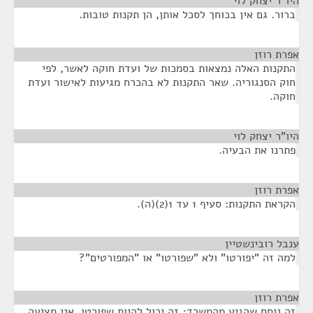
היו"ר יצחק לוי
¶
ברור. גם אין בכוחך לסכל אותן, הן תקנות טובות.
אפרת רוזן
¶
התקנות האלה נמצאות בסמכות של ועדת חוקה לאשר, לפי
חוק הסנגוריה. שאר התקנות לא בהכרח מגיעות לאישור ועדת
חוקה.
היו"ר יצחק לוי
¶
פתרנו את הבעיה.
אפרת רוזן
¶
הקראת התקנות: סעיף 1 עד 1(2)(ה).
ענבל רובינשטיין
¶
למה זה "יפורטו" ולא "שפורטו" או "המפורטים"?
אפרת רוזן
¶
זה נוסח שהגיע מהמשרד; זה יכול להיות שפורטו. אני מציעה