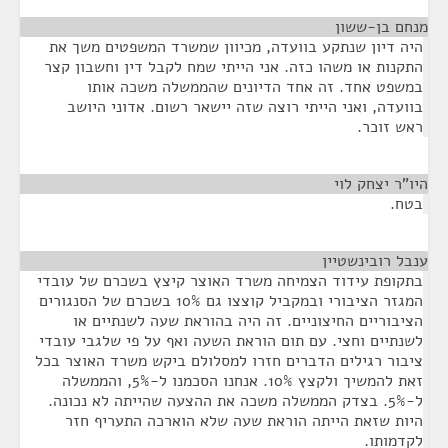
מנחם בן-ששון
¶
היה דיון שנתקע בוועדה, מכיוון שמשרד המשפטים משך את
התקנות או משהו כזה. אני הייתי שמח לקבל דין וחשבון קצר
במשפט אחד. זה אחד הדיונים שהממשלה משכה אותו
בוועדה, ואני הייתי רוצה שזה יישאר רשום. אדוני היושב
ראש זוכר.
היו"ר יצחק לוי
¶
בטח.
ענבל רובינשטיין
¶
בתקופת עידוד הצמיחה משרד האוצר קיצץ בשכרם של עובדי
המגזר הציבורי ובמקביל קוצצו גם 10% בשכרם של הסנגורים
הציבוריים החיצוניים. זה היה בהוראת שעה לשנתיים או
לשנתיים וחצי. עם תום הוראת השעה ואף על פי שלגבי עובדי
ציבור רגילים הדברים חזרו למסלולם ביקש משרד האוצר בכל
זאת להמשיך ולקצץ 10%. אנחנו הסכמנו ל-5%, והממשלה
ל-5%. בצדק הממשלה משכה את ההצעה שהייתה לא נכונה.
היות שזאת הייתה הוראת שעה שלא הוארכה התעריף חזר
לקדמותו.