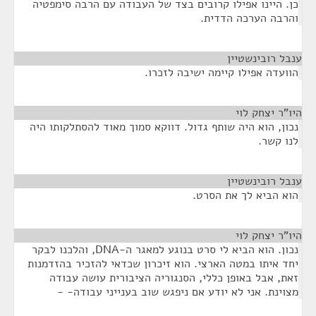
כן. היינו אפילו קרובים בצד של העבודה עם הרבה סימפטיה
והרבה הערכה הדדית.
ענבל רובינשטיין
¶
הוועדה אפילו קיימה ישיבה לזכרו.
היו"ר יצחק לוי
¶
נכון, הוא היה שותף גדול. דווקא סמוך מאוד להסתלקותו היה
לנו קשר.
ענבל רובינשטיין
¶
הוא הביא לך את הסרט.
היו"ר יצחק לוי
¶
נכון. הוא הביא לי סרט בנוגע למאגר ה-DNA, והלכנו לבקר
יחד איתו במטה הארצי. הוא זיכרון שכדאי להזכיר בהזדמנות
זאת, אבל באופן כללי, הסנגוריה הציבורית עושה עבודה
מצוינת. אני לא יודע אם ניפגש שוב בענייני עבודה- -