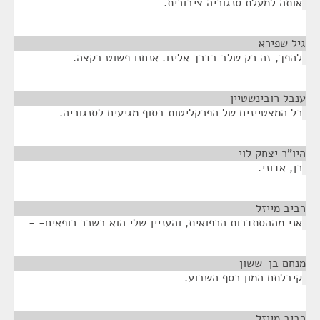
אותה למעלת סנגוריה ציבורית.
גיל שפירא
¶
להפך, זה רק שלב בדרך אלינו. אנחנו פשוט בקצה.
ענבל רובינשטיין
¶
כל המצטיינים של הפרקליטות בסוף מגיעים לסנגוריה.
היו"ר יצחק לוי
¶
כן, אדוני.
רביב מייזל
¶
אני מההסתדרות הרפואית, והעניין שלי הוא בשכר רופאים- -
מנחם בן-ששון
¶
קיבלתם המון כסף השבוע.
רביב מייזל
¶