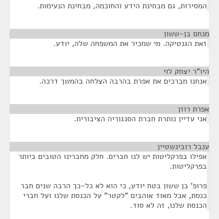
המסירות, גם מבחינת הידע והחוכמה, מבחינת הנעימות.
מנחם בן-ששון
¶
זאת הגנטיקה. מי שמכיר את המשפחה שלה, יודע.
היו"ר יצחק לוי
¶
אנחנו מברכים את אפרת בהרבה הצלחה בהמשך דרכה.
אפרת רוזן
¶
אני עדיין נותרת חברת הסנגוריה הציבורית.
ענבל רובינשטיין
¶
אפילו בפרקליטות יש לנו חברים. חלק מחברינו הטובים ביותר
בפרקליטות.
פרופ' בן ששון בטח יודע, כי הוא לא כל-כך הרבה שנים חבר
כנסת, אבל מאוד אוהבים "לקטר" על הכנסת שלנו ועל חברי
הכנסת שלנו, זה לא סוד.