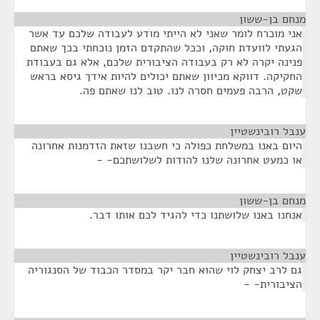
מנחם בן-ששון
¶
אני מוכרח לומר שאני לא הייתי מודע לעבודה שלכם עד אשר
הגעתי לוועדת חוקה, וככל שהתקדם הזמן נוכחתי בכך שאתם
פנינה יקרה לא רק בעבודה הציבורית שלכם, אלא גם בעבודת
החקיקה. דווקא מכיוון שאתם יכולים להיות אידך גיסא בראש
שקט, הרבה פעמים חסרה לנו. טוב לנו שאתם פה.
ענבל רובינשטיין
¶
היום באנו במשלחת כפולה כי חשבנו שזאת הזדמנות אחרונה
או כמעט אחרונה שלנו להודות לשלושתכם- -
מנחם בן-ששון
¶
אנחנו באנו שלושתנו כדי להגיד לכם אותו דבר.
ענבל רובינשטיין
¶
גם לרב יצחק לוי שהוא חבר יקר במסדר הכבוד של הסנגוריה
הציבורית- -