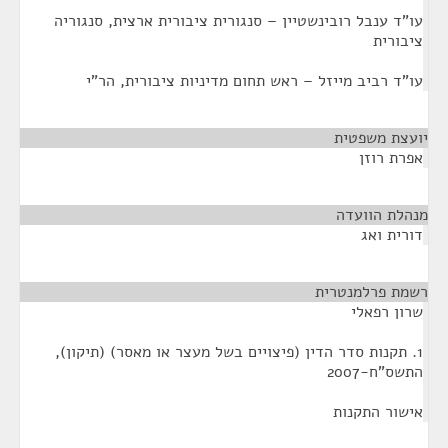
עו"ד ענבל רובינשטיין – סנגורית ציבורית ארצית, סנגוריה
ציבורית
עו"ד רביב מייזל – ראש תחום מדיניות ציבורית, הר"י
יועצת משפטית
¶
אפרת רוזן
מנהלת הוועדה
¶
דורית ואג
רשמת פרלמנטרית
¶
שרון רפאלי
1. תקנות סדר הדין (פיצויים בשל מעצר או מאסר) (תיקון),
התשס"ח-2007
אישור התקנות