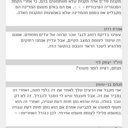
תקנות סד"פ אלה תקנות שלא משתמשים בהם, כי אחרי הקמת
הסנגוריה הציבורית - - -. אם הם באים מטעם המדינה הם
מקבלים את כספם מהמדינה שלא באמצעות התקנות האלה.
אפרת רוזן
¶
עשינו בדיקת רוחב לגבי שכר טרחה של עדים מומחים. אמנם
זה שיפור לעומת המצב הקיים, אבל עדיין אנחנו רחוקים
מלהגיע לשכר הראוי והנכון בהקשר הזה.
היו"ר יצחק לוי
¶
מנחם, רצית לומר משהו?
מנחם בן-ששון
¶
אני מקבל את הרעיון שלך לאחד את זה כלפי מטה, ואחרי זה
נסביר את זה. אבל חשבתי שיש לי הסבר להבדל. זה לא רק
שכר בטלה. נניח שהוא נתן חוות דעת שגויה, ואחרי זה הוא
חשוף למשהו או לתביעה אחרת אם הוא נותן חוות דעת שגויה
במשפט פלילי לעומת משפט אזרחי. לכן כגודל האחריות- -