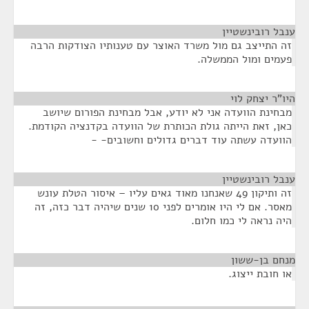
ענבל רובינשטיין
¶
זה התייצב גם מול משרד האוצר עם טענותיו הצודקות הרבה
פעמים ומול הממשלה.
היו"ר יצחק לוי
¶
מבחינת הוועדה אני לא יודע, אבל מבחינת הפורום שיושב
כאן, זאת הייתה גולת הכותרת של הוועדה בקדנציה הקודמת.
הוועדה עשתה עוד דברים גדולים וחשובים- -
ענבל רובינשטיין
¶
זה ותיקון 49 שאנחנו מאוד גאים עליו – איסור הטלת עונש
מאסר. אם לי היו אומרים לפני 10 שנים שיהיה דבר כזה, זה
היה נראה לי כמו חלום.
מנחם בן-ששון
¶
או חובת ייצוג.