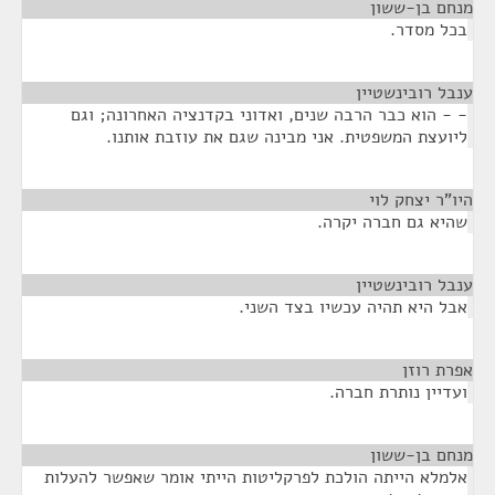
מנחם בן-ששון
¶
בכל מסדר.
ענבל רובינשטיין
¶
- - הוא כבר הרבה שנים, ואדוני בקדנציה האחרונה; וגם
ליועצת המשפטית. אני מבינה שגם את עוזבת אותנו.
היו"ר יצחק לוי
¶
שהיא גם חברה יקרה.
ענבל רובינשטיין
¶
אבל היא תהיה עכשיו בצד השני.
אפרת רוזן
¶
ועדיין נותרת חברה.
מנחם בן-ששון
¶
אלמלא הייתה הולכת לפרקליטות הייתי אומר שאפשר להעלות