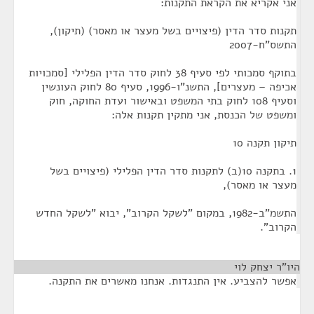
אני אקריא את הקראת התקנות:
תקנות סדר הדין (פיצויים בשל מעצר או מאסר) (תיקון),
התשס"ח-2007
בתוקף סמכותי לפי סעיף 38 לחוק סדר הדין הפלילי [סמכויות
אכיפה – מעצרים], התשנ"ו-1996, סעיף 80 לחוק העונשין
וסעיף 108 לחוק בתי המשפט ובאישור ועדת החוקה, חוק
ומשפט של הכנסת, אני מתקין תקנות אלה:
תיקון תקנה 10
1. בתקנה 10(ב) לתקנות סדר הדין הפלילי (פיצויים בשל
מעצר או מאסר),
התשמ"ב-1982, במקום "לשקל הקרוב", יבוא "לשקל החדש
הקרוב".
היו"ר יצחק לוי
¶
אפשר להצביע. אין התנגדות. אנחנו מאשרים את התקנה.