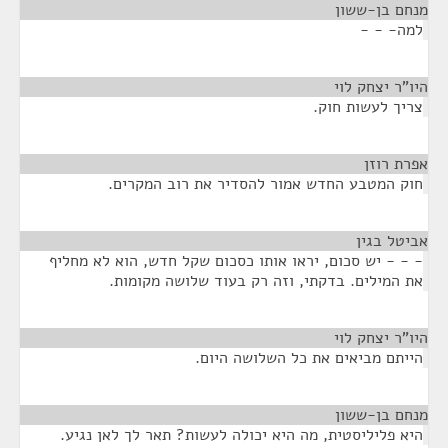
מנחם בן-ששון
¶
למה- - -
היו"ר יצחק לוי
¶
צריך לעשות חוק.
אפרת רוזן
¶
חוק המטבע החדש אמור להסדיר את רוב המקרים.
אביטל בגין
¶
- - - יש סכום, יראו אותו כסכום שקל חדש, הוא לא מחליף
את המילים. בדקתי, וזה רק בעוד שלושה מקומות.
היו"ר יצחק לוי
¶
הייתם מביאים את כל השלושה היום.
מנחם בן-ששון
¶
היא פליליסטית, מה היא יכולה לעשות? תאר לך לאן נגיע.