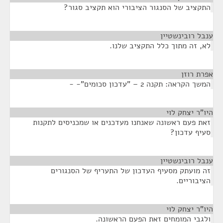
התקציב של הסנגור הציבורי הוא תקציב סגור?
ענבל רובינשטיין
¶
לא, זה מתוך כלל התקציב שלנו.
אפרת רוזן
¶
המשך הקראה: תקנה 2 – "עדכון סכומים"- -
היו"ר יצחק לוי
¶
זאת פעם ראשונה שאנחנו מעדכנים או שמכניסים לתקנות
סעיף עדכון?
ענבל רובינשטיין
¶
זה מועתק מסעיף העדכון של התעריף של הסנגורים
הציבוריים.
היו"ר יצחק לוי
¶
ולגבי המומחים זאת הפעם הראשונה.