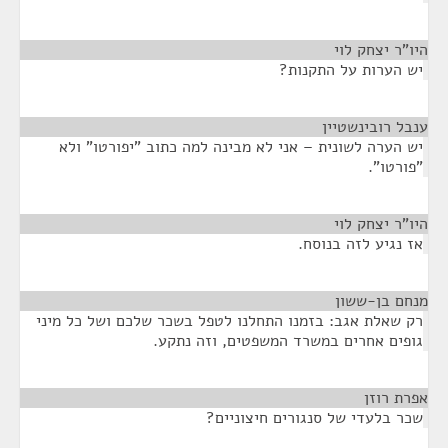
היו"ר יצחק לוי
¶
יש הערות על התקנות?
ענבל רובינשטיין
¶
יש הערה לשונית – אני לא מבינה למה כתוב "יפורטו" ולא
"פורטו".
היו"ר יצחק לוי
¶
אז נגיע לזה בנוסח.
מנחם בן-ששון
¶
רק שאלת אגב: בזמנו התחלנו לטפל בשכר שלכם ושל כל מיני
גופים אחרים במשרד המשפטים, וזה נתקע.
אפרת רוזן
¶
שכר בלעדי של סנגורים חיצוניים?