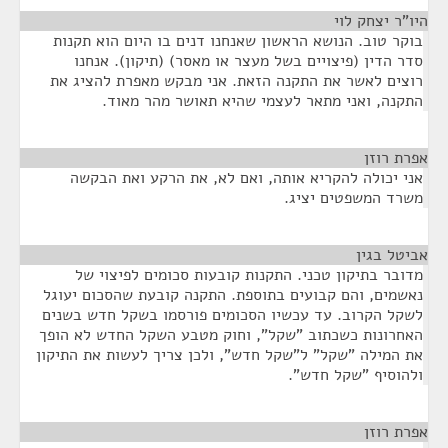
היו"ר יצחק לוי
¶
בוקר טוב. הנושא הראשון שאנחנו דנים בו היום הוא תקנות
סדר הדין (פיצויים בשל מעצר או מאסר) (תיקון). אנחנו
רוצים לאשר את התקנה הזאת. אני מבקש מאפרת להציג את
התקנה, ואני מתאר לעצמי שהיא תאושר מהר מאוד.
אפרת רוזן
¶
אני יכולה להקריא אותה, ואם לא, את הרקע ואת הבקשה
משרד המשפטים יציג.
אביטל בגין
¶
מדובר בתיקון טכני. התקנות קובעות סכומים לפיצוי של
נאשמים, והם קבועים בתוספת. התקנה קובעת שהסכום יעוגל
לשקל הקרוב. עד עכשיו הסכומים פורסמו בשקל חדש בשנים
האחרונות כשכתוב "שקל", וחוק מטבע השקל החדש לא הופך
את המילה "שקל" ל"שקל חדש", ולכן צריך לעשות את התיקון
ולהוסיף "שקל חדש".
אפרת רוזן
¶