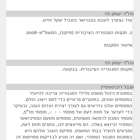
היו"ר יצחק לוי
¶
עוד נצטרך לשבת בפברואר בשביל שקל חדש.
2. תקנות הסנגוריה הציבורית (תיקון), התשס"ט-2008
אישור התקנות
היו"ר יצחק לוי
¶
תקנות הסנגוריה הציבורית. בבקשה.
ענבל רובינשטיין
¶
במסגרת ניהול משפט פלילי הסנגוריה צריכה להיעזר
במומחים שונים, בחוקרים פרטיים כדי לתת ייצוג הולם.
המומחים שלנו נדרשים גם לצורך יצירת ועדות הגנה, ובעיקר
כדי לערער על חוות דעת של מומחי - - -, מומחי מז"פ,
מומחי המכון לרפואה משפטית, מומחים מטעם הפסיכיאטר
המחוזי וכיוצא באלה. הם מייעצים לנו, נותנים חוות דעת,
ומגיעים להעיד בבתי המשפט. פסיקת השכר שלהם היא
בסמכות הסנגור המחוזי, ואם זה מגיע לבדיקות מסוימות זה