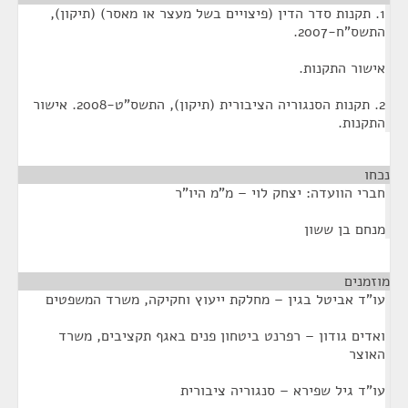
1. תקנות סדר הדין (פיצויים בשל מעצר או מאסר) (תיקון),
התשס"ח-2007.
אישור התקנות.
2. תקנות הסנגוריה הציבורית (תיקון), התשס"ט-2008. אישור
התקנות.
נכחו
¶
חברי הוועדה: יצחק לוי – מ"מ היו"ר
מנחם בן ששון
מוזמנים
¶
עו"ד אביטל בגין – מחלקת ייעוץ וחקיקה, משרד המשפטים
ואדים גודון – רפרנט ביטחון פנים באגף תקציבים, משרד
האוצר
עו"ד גיל שפירא – סנגוריה ציבורית