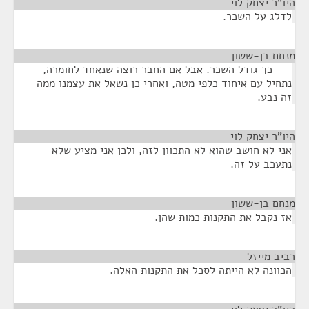
היו"ר יצחק לוי
¶
לדלג על השכר.
מנחם בן-ששון
¶
- - כך גודל השכר. אבל אם החבר רוצה שנאחד לחומרה,
נתחיל עם איחוד כלפי מטה, ואחרי כן נשאל את עצמנו ממה
זה נבע.
היו"ר יצחק לוי
¶
אני לא חושב שהוא לא התכוון לזה, ולכן אני מציע שלא
נתעכב על זה.
מנחם בן-ששון
¶
אז נקבל את התקנות כמות שהן.
רביב מייזל
¶
הכוונה לא הייתה לסכל את התקנות האלה.