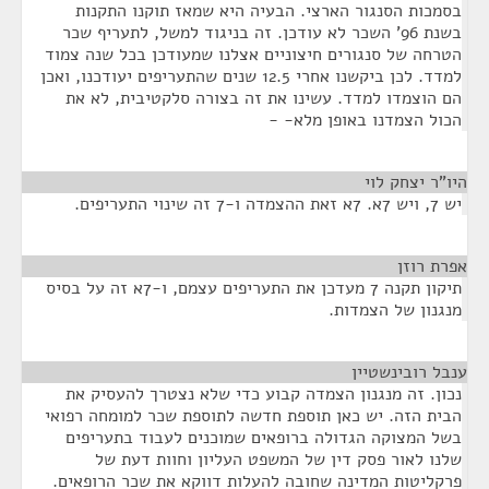
בסמכות הסנגור הארצי. הבעיה היא שמאז תוקנו התקנות
בשנת 96' השכר לא עודכן. זה בניגוד למשל, לתעריף שכר
הטרחה של סנגורים חיצוניים אצלנו שמעודכן בכל שנה צמוד
למדד. לכן ביקשנו אחרי 12.5 שנים שהתעריפים יעודכנו, ואכן
הם הוצמדו למדד. עשינו את זה בצורה סלקטיבית, לא את
הכול הצמדנו באופן מלא- -
היו"ר יצחק לוי
¶
יש 7, ויש 7א. 7א זאת ההצמדה ו-7 זה שינוי התעריפים.
אפרת רוזן
¶
תיקון תקנה 7 מעדכן את התעריפים עצמם, ו-7א זה על בסיס
מנגנון של הצמדות.
ענבל רובינשטיין
¶
נכון. זה מנגנון הצמדה קבוע כדי שלא נצטרך להעסיק את
הבית הזה. יש כאן תוספת חדשה לתוספת שכר למומחה רפואי
בשל המצוקה הגדולה ברופאים שמוכנים לעבוד בתעריפים
שלנו לאור פסק דין של המשפט העליון וחוות דעת של
פרקליטות המדינה שחובה להעלות דווקא את שכר הרופאים.