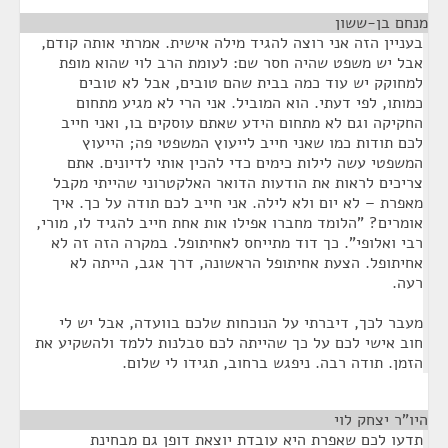
מנחם בן-ששון
¶
בעניין הזה אני רוצה להגיד מילה אישית. אמרתי אותה קודם,
אבל יש משפט שהיה חסר שם: לעומת הרב לוי שהוא מופת
למחוקק יש עוד כמה בבית שהם טובים, אבל לא טובים
כמותו, לפי דעתי. הוא המוביל. אני הרי לא מגיע מתחום
החקיקה וגם לא מתחום הידע שאתם עוסקים בו, ואני חייב
לכם תודות כמו שאני חייב לייעוץ המשפטי פה; הייעוץ
המשפטי עשה לילות כימים כדי להכין אותי לדיונים. אתם
צריכים לראות את הודעות הדואר האלקטרוני שהייתי מקבל
מאפרת – לא יום ולא לילה. אני חייב לכם תודה על כך. איך
אומרים? "הלומד מחברו אפילו אות אחת חייב להגיד לו, מורי,
רבי ואלופי". כך דוד מתייחס לאחיתופל. במקרה הזה זה לא
אחיתופל. הצעת אחיתופל הראשונה, דרך אגב, הייתה לא
רעה.
מעבר לכך, דיברתי על הנוכחות שלכם בוועדה, אבל יש לי
חוב אישי לכם על כך שהייתה לכם סבלנות ללמד ולהשקיע את
הזמן. תודה רבה. ניפגש ברחוב, תגידו לי שלום.
היו"ר יצחק לוי
¶
תדעו לכם שאפרת היא עובדת יוצאת דופן גם מבחינת