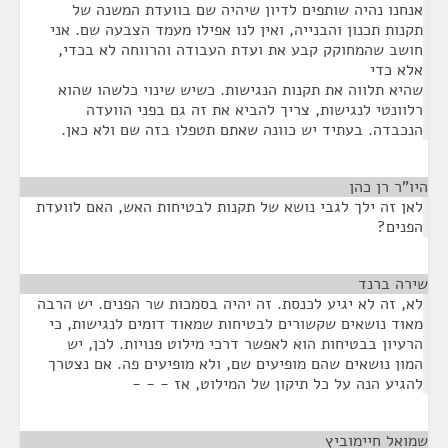
אנחנו נהיה שותפים לדיון שיהיה שם בוועדת המשנה של
תקנות תכנון והבנייה, ואין לנו אפילו מעמד הצבעה שם. אני
חושב שהמחוקק קבע את ועדת העבודה והרווחה לא בכדי,
אלא כדי
שהיא תלווה את תקנות הנגישות. כשיש שינוי כלשהו שהוא
רלוונטי לנגישות, צריך להביא את זה גם בפני הוועדה
הנכבדה. בעתיד יש כוונה שאתם תטפלו בזה שם ולא כאן.
היו"ר רן כהן
¶
לאן זה ילך לגבי נושא של תקנות לבטיחות האש, האם לוועדת
הפנים?
שירה ברנד
¶
לא, זה לא יגיע לכנסת. זה יהיה בסמכות שר הפנים. יש הרבה
מאוד נושאים שקשורים לבטיחות שמאוד דומים לנגישות, כי
הרעיון בבטיחות הוא לאפשר דרכי מילוט פנויות. לכן, יש
המון נושאים שהם מופיעים שם, ולא מופיעים פה. אם נצטרך
להגיע הנה על כל תיקון של המילוט, אז - - -
שמואל חיימוביץ
¶