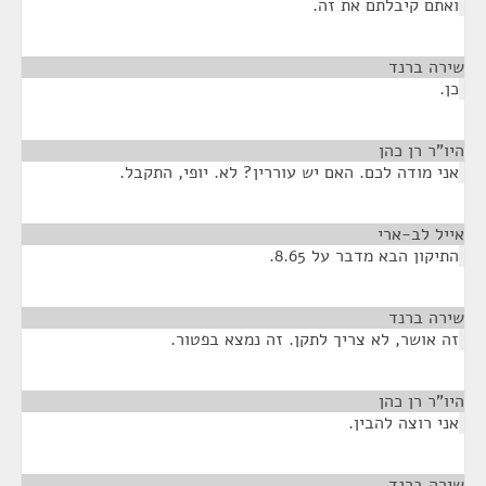
ואתם קיבלתם את זה.
שירה ברנד
¶
כן.
היו"ר רן כהן
¶
אני מודה לכם. האם יש עוררין? לא. יופי, התקבל.
אייל לב-ארי
¶
התיקון הבא מדבר על 8.65.
שירה ברנד
¶
זה אושר, לא צריך לתקן. זה נמצא בפטור.
היו"ר רן כהן
¶
אני רוצה להבין.
שירה ברנד
¶