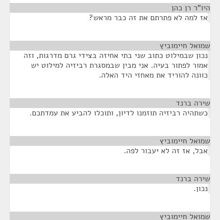
היו"ר רן כהן
¶
אז למה לא פתרתם את זה כבר מראש?
שמואל חיימוביץ
¶
נכון שבמילוט כתוב שני בתי אחיזה בצידי גרם מדרגות, וזה
אמור לפתור בעיה. אני מבין שבמסגרת רביזיה למילוט יש
כוונה להוריד את מאחזי היד האלה.
שירה ברנד
¶
כשתהיה רביזיה תוזמנו לדיון, ותוכלו להביע את עמדתכם.
שמואל חיימוביץ
¶
אבל, אז זה לא יעבור לפה.
שירה ברנד
¶
נכון.
שמואל חיימוביץ
¶