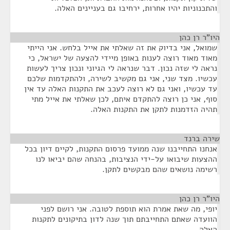
והתכנוניות יהיו אחרות, ירחיבו גם בעניינים האלה.
היו"ר רן כהן
¶
שמואל, אני בדיוק את זה שאלתי את אייל בלחש. אני הייתי
מאוד מאוד רוצה לענות באופן מיידי להצעה של ישראל, כי
נראה לי שזה נכון. דבר שנראה לי הגיוני ונכון צריך לעשות
עכשיו. מצד שני, אני גם מקשיב לשירה, ולהתקדמות שלכם
עד עכשיו, ואני גם לא רוצה לעכב את התקנות האלה עד אין
סוף, אני כן רוצה להתקדם איתם, לכן שאלתי את אייל מתי
תהיה הזדמנות לתקן את התקנות האלה.
שירה ברנד
¶
אנחנו התחייבנו שנה ממועד פרסום התקנות, לקיים דיון בכל
ההצעות שיבואו על-ידי הנציבות, בהנחה שהם יביאו לנו
רשימה נושאים שהם מבקשים לתקן.
היו"ר רן כהן
¶
יופי, מה שאת אמרת הוא תוספת לטובה. אני רושם לפני
הוועדה שאתם התחייבתם תוך שנה לדון בתיקונים לתקנות
האלה.