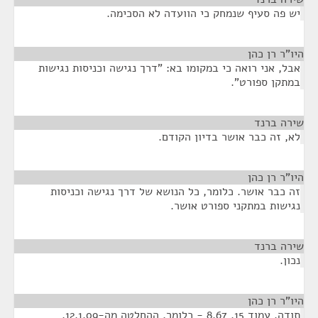
יש פה סעיף שנמחק כי הוועדה לא הסכימה.
היו"ר רן כהן
¶
אבל, אני רואה כי במקומו בא: "דרך נגישה וכניסות נגישות
במתקן ספורט".
שירה ברנד
¶
לא, זה כבר אושר בדיון הקודם.
היו"ר רן כהן
¶
זה כבר אושר. כלומר, כל הנושא של דרך נגישה וכניסות
נגישות במתקני ספורט אושר.
שירה ברנד
¶
נכון.
היו"ר רן כהן
¶
תודה. עמוד 15, 8.67 - כלומר, ההחלטה מה-12.1.09,