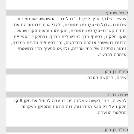
ליטל שוורץ
¶
עכשיו ה-(ב) הופך ל-(ד). "בכל דרך המשמשת את הציבור
שרוחבה גדול מ-130 סנטימטרים, ולגבי גרם מדרגות גם אם
רוחבו קטן מ-130 סנטימטרים, יתקיימו הוראות תקן ישראל
1918 חלק 1, בסעיף הדן במכשולים בדרך, ובחלק 2 בסעיפים
הדנים במשטחי אזהרה במדרגות, וכן בסעיפים הדנים במבנה,
גימור והתקנה של בתי אחיזה, ולמעט הסעיף הדן במשטחי
אזהרה בכבש".
היו"ר רן כהן
¶
שירה, בבקשה הסבר.
שירה ברנד
¶
למעשה, זוהי בקשה שעלתה פה בוועדה להחיל את תקן 1918
חלק 1 על כל סוגי המדרגות, וזה הנוסח המתוקן בעקבות
החלטת הוועדה.
היו"ר רן כהן
¶