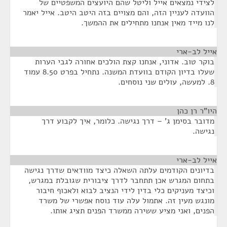
לצידי נמצאים אייל וליטל שהם היועצים המשפטיים של
הוועדה לעניין הזה, והם מצויים בזה היטב היטב. אייל יאמר
לנו מייד מאין אנחנו מתחילים את ההמשך.
אייל לב-ארי
¶
בוקר טוב. אדוני, אנחנו קצת הולכים אחורה לגבי הערות
שעלו בדיון הקודם בוועדת המשנה. נתחיל בפרט 8.50 עמוד
8. למעשה, עולים שני נוסחים.
היו"ר רן כהן
¶
מדובר בסימן ג' – דרך נגישה. כלומר, איך לקבוע דרך
נגישה.
אייל לב-ארי
¶
בדיונים הקודמים עלתה השאלה כיצד מוודאים שדרך נגישה
בתחום המגרש אכן תתחבר לדרך ציבורית שגובלת במגרש,
וכיצד מעניקים כלי בדין לידי הנציב לבוא ולאכוף חיבור
מונגש מעין זה. אתמול עלה עוד נוסח אפשרי של משרד
הפנים, ואני מציע ששירה ממשרד הפנים תציג אותו.