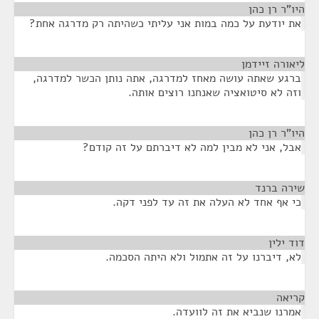
היו"ר רן כהן
¶
את יודעת על כמה במות אני עליתי כשהיתה רק מדרגה אחת?
ליאורה זיידמן
¶
ברגע שאתה עושה מאחז למדרגה, אתה נותן הכשר למדרגה,
וזה לא סיטואציה שאנחנו רוצים אותה.
היו"ר רן כהן
¶
אבל, אני לא מבין למה לא דיברתם על זה קודם?
שירה ברנד
¶
כי אף אחד לא העלה את זה עד לפני דקה.
דוד ילין
¶
לא, דיברנו על זה אתמול ולא היתה הסכמה.
קריאה
¶
אמרנו שנביא את זה לוועדה.