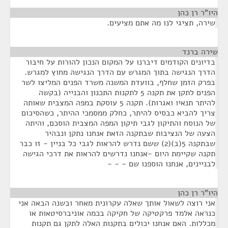
היו"ר רן כהן
¶
שירה, תציגי לנו מה אתם מציעים.
שירה ברנד
¶
בדיונים הקודמים דיברנו על המקום הנכון להורות על חיבור
הדרך הנגישה בתוך המגרש עם הדרך הנגישה מחוץ למגרש.
בפרק הזמן שחלף, בוועדת המשנה משרד הפנים המליצו לשר
הפנים לתקן את תקנה 5 לתקנות התכנון והבנייה (בקשה
להיתר תנאיו ואגרות). תקנה 5 עוסקת במפה המצבית שאותה
צריך להביא כבסיס להיתר, כחלק ממסמכי ההיתר, כשהסיכום
של הנוסח והתיקון לגבי תיקון המפה המצבית הוסכם, והיתה
הצעה של הנציבות שבתקנה הזאת אנחנו נתקן ונבהיר
שבתקנה 5(ב)(2) ששם נדרש להראות לגבי כל בניין - זו כבר
תקנה שקיימת היום -אנחנו נדרשים להראות את דרכי הגישה
לבניינים, אנחנו הוספנו שם - - -
היו"ר רן כהן
¶
אני רוצה לשאול אותך שאלה עקרונית מאחר ובשנה הבאה אני
כנראה אלמד פרקטיקה של חקיקה בכמה אוניברסיטאות או
מכללות. האם אנחנו יכולים בתקנות האלה לתקן גם תקנות