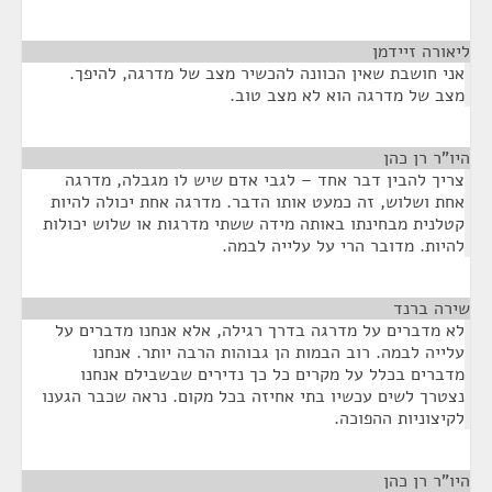
ליאורה זיידמן
¶
אני חושבת שאין הכוונה להכשיר מצב של מדרגה, להיפך.
מצב של מדרגה הוא לא מצב טוב.
היו"ר רן כהן
¶
צריך להבין דבר אחד – לגבי אדם שיש לו מגבלה, מדרגה
אחת ושלוש, זה כמעט אותו הדבר. מדרגה אחת יכולה להיות
קטלנית מבחינתו באותה מידה ששתי מדרגות או שלוש יכולות
להיות. מדובר הרי על עלייה לבמה.
שירה ברנד
¶
לא מדברים על מדרגה בדרך רגילה, אלא אנחנו מדברים על
עלייה לבמה. רוב הבמות הן גבוהות הרבה יותר. אנחנו
מדברים בכלל על מקרים כל כך נדירים שבשבילם אנחנו
נצטרך לשים עכשיו בתי אחיזה בכל מקום. נראה שכבר הגענו
לקיצוניות ההפוכה.
היו"ר רן כהן
¶