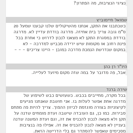
נציגי הנציבות, מה הפתרון?
שמואל חיימוביץ
¶
כשכתבנו את התקן, אנחנו מהשיקולים שלנו קבענו שמעל 20
ס"מ גובה צריך בית אחיזה. מדרגה בודדת עדיין לא. מדרגה
בודדת במסגרת התקן לא מצאנו לנכון לדרוש כי אחרת בכל
פינת רחוב או מקומות שיש ירידה מכביש למדרכה - לא
במקום שנדרשת הנמכת מדרכה כמובן - היינו צריכים - - -
היו"ר רן כהן
¶
אבל, פה מדובר על במה שזה מקום מיועד לעלייה.
שירה ברנד
¶
בכל מקרה, מחייבים בכבש. כשעושים כבש לשיפוע של
מדרגה אחת אפשר לעלות בו. אני חושבת שאנחנו מגיעים
לקיצוניות בצורה מוגזמת לכיוון ההפוך. צריך להיות פה מתחם
סבירות. כמו כן, גם העובדה שישבה ועדת מומחים שדנה על
תקן ולא מצאה לנכון להכניס את זה, וגם ועדת המשנה שדנה
בעניין לא מצאה לנכון להכניס את זה. אפילו פה בנציבות
מסכימים שאפשר להסתדר גם בלי הדרישה הזאת.