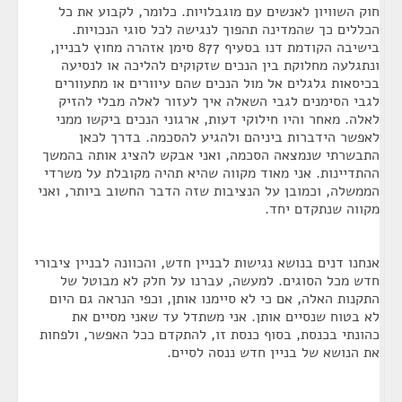
חוק השוויון לאנשים עם מוגבלויות. כלומר, לקבוע את כל
הכללים כך שהמדינה תהפוך לנגישה לכל סוגי הנכויות.
בישיבה הקודמת דנו בסעיף 877 סימן אזהרה מחוץ לבניין,
ונתגלעה מחלוקת בין הנכים שזקוקים להליכה או לנסיעה
בכיסאות גלגלים אל מול הנכים שהם עיוורים או מתעוורים
לגבי הסימנים לגבי השאלה איך לעזור לאלה מבלי להזיק
לאלה. מאחר והיו חילוקי דעות, ארגוני הנכים ביקשו ממני
לאפשר הידברות ביניהם ולהגיע להסכמה. בדרך לכאן
התבשרתי שנמצאה הסכמה, ואני אבקש להציג אותה בהמשך
ההתדיינות. אני מאוד מקווה שהיא תהיה מקובלת על משרדי
הממשלה, וכמובן על הנציבות שזה הדבר החשוב ביותר, ואני
מקווה שנתקדם יחד.
אנחנו דנים בנושא נגישות לבניין חדש, והכוונה לבניין ציבורי
חדש מכל הסוגים. למעשה, עברנו על חלק לא מבוטל של
התקנות האלה, אם כי לא סיימנו אותן, וכפי הנראה גם היום
לא בטוח שנסיים אותן. אני משתדל עד שאני מסיים את
כהונתי בכנסת, בסוף כנסת זו, להתקדם ככל האפשר, ולפחות
את הנושא של בניין חדש ננסה לסיים.