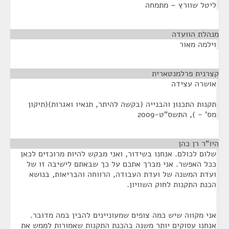
ליטל שוורץ – מתמחה
מנהלת הוועדה
¶
וילמה מאור
קצרנית פרלמנטארית
¶
אושרה עצידה
תקנות התכנון והבנייה (בקשה להיתר, תנאיו ואגרות)(תיקון
מס' - ), התשס"ט-2009
היו"ר רן כהן
¶
שלום לכולם. אנחנו בשידור, ואני מבקש להיות מרוכזים לכאן
ככל האפשר. אני מברך אתכם על כך שבאתם לישיבה זו של
ועדת המשנה של ועדת העבודה, הרווחה והבריאות, בנושא
הכנת התקנות לחוק השוויון.
אני מקווה שיש כמה צופים שמעוניינים להבין במה מדובר.
אנחנו עסוקים יותר משנה בהכנת התקנות שאמורות לממש את