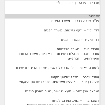
חברי הוועדה: רן כהן – היו"ר
מוזמנים
¶
עו"ד שירה ברנד – משרד הפנים
דוד ילין – יועץ נגישות, משרד הפנים
דוד פילזר – משרד הפנים
אורלי בוני – משרד הבריאות
אורנה יוגב – מנהלת השירות החוץ ביתי, משרד הרווחה
והשירותים החברתיים
ליאורה זיידמן – ס' אדריכל ראשי, משרד הבינוי והשיכון
אהוד ענבר – מרכז שלטון מקומי
נועה בן אריה – יועצת משפטית, מרכז השלטון המקומי
ישראל אבן זהב – יועץ נגישות, מטה מאבק הנכים
ראובן ברון – נציג המרכז לעיוור