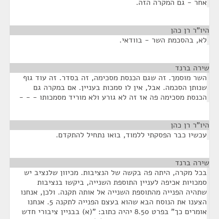
אחר - גם המקרה הזה.
היו"ר רן כהן
¶
לא, בהסכמת השר - בוודאי.
שירה ברנד
¶
השר מוסמך. זה שגם הכנסת מסכימה, זה בסדר. זה עוד גוף
שנותן הסכמה. אבל, אין לו סמכות בעניין. אם במקרה גם
הכנסת מסכימה פה אז זה לא גורע ולא מוריד מסמכותו - - -
היו"ר רן כהן
¶
עכשיו כבר הפסקתי ללמוד, בואו נתחיל להתקדם.
שירה ברנד
¶
בכל מקרה, היתה פה בקשה של הנציבות. מכיוון שלנציב יש
סמכויות אכיפה לעניין התוספת השנייה, ביקשו בנציבות
שתהיה הפנייה מהתוספת השנייה אל אותה תקנה. ולכן, אנחנו
הצענו את הנוסח הבא שהוא בעצם הפנייה לתקנה 5. אנחנו
אומרים כך" בפרט 8.50 יהיה כתוב: "(א) בבניין ציבורי חדש