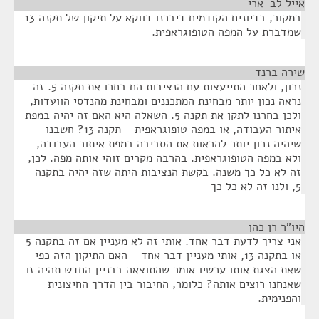
אייל לב-ארי
¶
במקור, בדיונים הקודמים דיברנו דווקא על תיקון של תקנה 13
שמדברת על המפה הטופוגראפית.
שירה ברנד
¶
נכון, ולאחר התייעצות עם הנציבות הם בחרו את תקנה 5. זה
נראה נכון יותר מבחינת המתכננים ומבחינת מהנדסי הוועדות,
ולכן בחרנו לתקן את תקנה 5. השאלה היא האם זה יהיה במפת
איתור העבודה, או במפה טופוגראפית - תקנה 13? חשבנו
שיהיה נכון יותר להראות את הסביבה במפת איתור העבודה,
ולא במפה הטופוגראפית. בהרבה מקרים זוהי אותה מפה. לכן,
זה לא כל כך משנה. בקשת הנציבות היתה שזה יהיה בתקנה
5, ולנו זה לא כל כך - - -
היו"ר רן כהן
¶
אני צריך לדעת דבר אחד. אותי זה לא מעניין אם זה בתקנה 5
או בתקנה 13, אותי מעניין דבר אחד - האם התיקון הזה כפי
שאת הצגת אותו עכשיו אומר שהתוצאה בבניין החדש תהיה זו
שאנחנו רוצים אותה? כלומר, החיבור בין הדרך החיצונית
והפנימית.