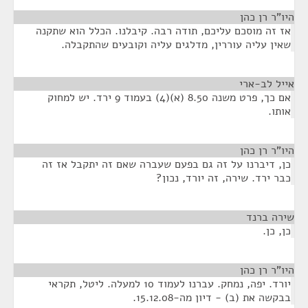
היו"ר רן כהן
¶
אז זה מוסכם עליכם, תודה רבה. קיבלנו. הכלל הוא שתקנה
שאין עליה עוררין, מדלגים עליה וקובעים שהתקבלה.
אייל לב-ארי
¶
אם כך, פרט משנה 8.50 (א)(4) בעמוד 9 ירד. יש למחוק
אותו.
היו"ר רן כהן
¶
כן, דיברנו על זה גם בפעם שעברה שאם זה יתקבל אז זה
כבר ירד. שירה, זה יורד, נכון?
שירה ברנד
¶
כן, כן.
היו"ר רן כהן
¶
יורד. יפה, נמחק. עברנו לעמוד 10 למעלה. ליטל, תקראי
בבקשה את (ב) - דיון מה-15.12.08.