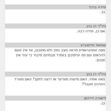
שירה ברנד
¶
כן.
היו"ר רן כהן
¶
אם כן, תודה רבה.
שמואל חיימוביץ
¶
מפה טופוגראפית מראה מצב נתון ולא מתוכנן, אז אין טעם
להראות שם מה שיתוכנן בעתיד מבחינת חיבור כי עוד אין
תכנון.
היו"ר רן כהן
¶
מאה אחוז. האם מישהו מערער או רוצה לתקן? האם משרד
השיכון מקבל?
ליאורה זיידמן
¶
כן.