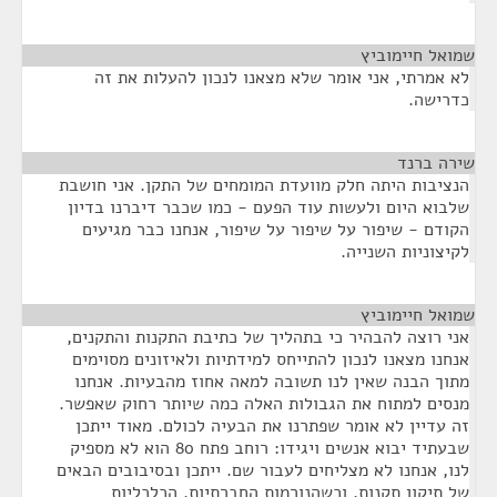
שמואל חיימוביץ
¶
לא אמרתי, אני אומר שלא מצאנו לנכון להעלות את זה
כדרישה.
שירה ברנד
¶
הנציבות היתה חלק מוועדת המומחים של התקן. אני חושבת
שלבוא היום ולעשות עוד הפעם - כמו שכבר דיברנו בדיון
הקודם - שיפור על שיפור על שיפור, אנחנו כבר מגיעים
לקיצוניות השנייה.
שמואל חיימוביץ
¶
אני רוצה להבהיר כי בתהליך של כתיבת התקנות והתקנים,
אנחנו מצאנו לנכון להתייחס למידתיות ולאיזונים מסוימים
מתוך הבנה שאין לנו תשובה למאה אחוז מהבעיות. אנחנו
מנסים למתוח את הגבולות האלה כמה שיותר רחוק שאפשר.
זה עדיין לא אומר שפתרנו את הבעיה לכולם. מאוד ייתכן
שבעתיד יבוא אנשים ויגידו: רוחב פתח 80 הוא לא מספיק
לנו, אנחנו לא מצליחים לעבור שם. ייתכן ובסיבובים הבאים
של תיקון תקנות, וכשהנורמות החברתיות, הכלכליות