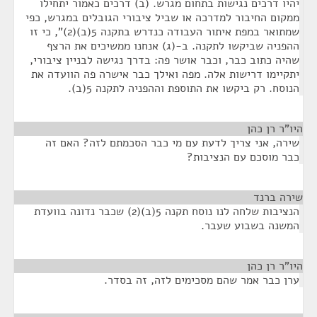
יהיו דרכים נגישות בתחום מגרש. (ב) דרכים כאמור יתחילו
ממקום החיבור למדרכה או שביל ציבורי הגובלים במגרש, כפי
שמתואר במפת איתור העבודה כנדרש בתקנה 5(ב)(2)", כי זו
ההפניה שביקשו לתקנה. ב-(ג) אנחנו ממשיכים את הרצף
שהיה כתוב כבר, וכבר אושר פה: בדרך נגישה לבניין ציבורי,
יתקיימו דרישות אלה. מפה ואילך כבר אישרה פה הוועדה את
הנוסח. רק ביקשו את התוספת וההפניה לתקנה 5(ב).
היו"ר רן כהן
¶
שירה, אני צריך לדעת עם מי כבר הסכמתם לזה? האם זה
כבר מוסכם עם הנציבות?
שירה ברנד
¶
הנציבות שלחה לנו נוסח תקנה 5(ב)(2) שכבר נדונה בוועדת
המשנה בשבוע שעבר.
היו"ר רן כהן
¶
ערן כבר אמר שהם מסכימים לזה, זה בסדר.