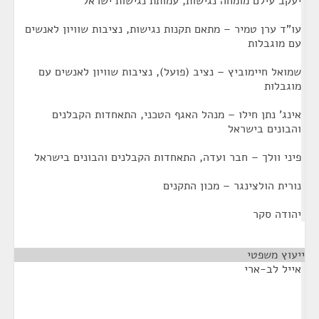
יעקב עילם מומחה נגישות, עמותת נגישות ישראל
עו"ד ערן טמיר – מתאם תקנות נגישות, נציבות שוויון לאנשים
עם מוגבלות
שמואל חיימוביץ – נציב (פועל), נציבות שוויון לאנשים עם
מוגבלות
אינג' נתן חילו – מנהל האגף הטכני, התאחדות הקבלנים
והבונים בישראל
פיני וולך – חבר ועדה, התאחדות הקבלנים והבונים בישראל
נורית הולצינגר – מכון התקנים
יהודה סקר
ייעוץ משפטי
¶
אייל לב-ארי