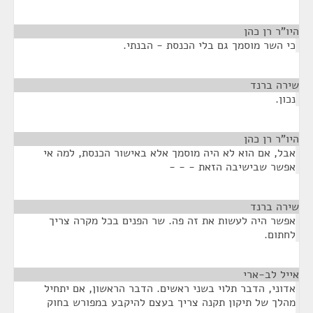
היו"ר רן כהן
¶
כי השר מוסמך גם בלי הכנסת - הבנתי.
שירה ברנד
¶
נכון.
היו"ר רן כהן
¶
אבל, אם הוא לא היה מוסמך אלא באישור הכנסת, למה אי
אפשר שבישיבה הזאת - - -
שירה ברנד
¶
אפשר היה לעשות את זה פה. שר הפנים בכל מקרה צריך
לחתום.
אייל לב-ארי
¶
אדוני, הדבר תלוי בשני ראשים. הדבר הראשון, אם יתחיל
מהלך של תיקון תקנה צריך בעצם להיקבע במפורש בחוק