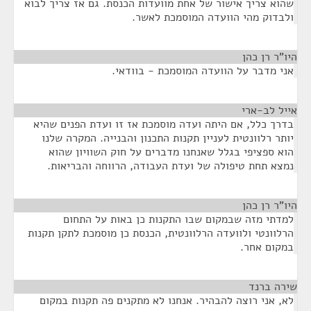
שהוא צריך אישור של אחת מוועדות הכנסת. גם אז צריך לבוא
ולבדוק מהי הוועדה המוסמכת לאשר.
היו"ר רן כהן
¶
אני מדבר על הוועדה המוסמכת - בוודאי.
אייל לב-ארי
¶
בדרך כלל, אם היתה ועדה מוסמכת אז זו ועדת הפנים שהיא
יותר רלוונטית לעניין תקנות התכנון והבנייה. המקרה שלנו
הוא ספציפי בגלל שאנחנו מדברים על חוק השוויון שהוא
נמצא תחת טיפולה של ועדת העבודה, הרווחה והבריאות.
היו"ר רן כהן
¶
למדתי מזה שבמקום שבו התקנות כן באות על התחום
הרלוונטי ולוועדה הרלוונטית, הכנסת כן מוסמכת לתקן תקנות
במקום אחר.
שירה ברנד
¶
לא, אני רוצה להבהיר. אנחנו לא מתקנים פה תקנות במקום