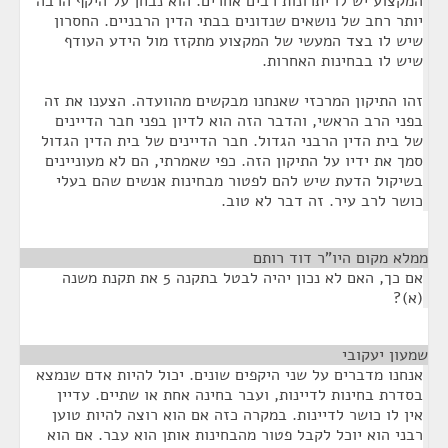
המקצוע יש לו יתרונות רבים אחרים. הוא נבחן על היקף הרבה
יותר רחב של נושאים שנדונים בבתי הדין הרבניים. החסרון
שיש לו בצד המעשי של המקצוע מתקזז מול הידע העודף
שיש לו בבחינות האחרות.
זהו התיקון המרכזי שאנחנו מבקשים מהוועדה. הצענו את זה
בפני הרב הראשי, והדבר הזה הוא לדיון בפני חבר הדיינים
של בית הדין הרבני הגדול. חבר הדיינים של בית הדין הגדול
סמך את ידיו על התיקון הזה. כפי שאמרתי, הם לא מעוניינים
בשיקול הדעת שיש להם לפטור מבחינות אנשים שהם בעלי
כושר לרב עיר. זה דבר לא טוב.
ממלא מקום היו"ר דוד רותם
¶
אם כך, האם לא נכון יהיה לבטל בתקנה 5 את תקנת משנה
(א)?
שמעון יעקובי
¶
אנחנו מדברים על שני היקפים שונים. יכול להיות אדם שנמצא
בסדרת בחינות לדיינות, ועבר בחינה אחת או שתיים. עדיין
אין לו כושר לדיינות. במקרה כזה אם הוא רוצה להיות טוען
רבני הוא יוכל לקבל פטור מהבחינות אותן הוא עבר. אם הוא