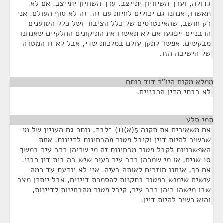
גדולה, וערך השיוויון יתייצב. ערך השוויון יתייצב. אם לא
תאשרו, אנחנו גם יכולים לחיות עם זה. זה לא סוף העולם. אני
רק חושב, שהאינטרסים של כלל הציבור ושל כלל הטוענים
הרבניים ייפגעו אם לא תאשרו את התיקונים החלקיים שאנחנו
מבקשים. אפשר לתקן עולם במלכות שדי, אבל לא זו המטרה
של הישיבה הזו.
ממלא מקום היו"ר דוד רותם
¶
לא בבתי הדין הרבניים.
תמי סלע
¶
אם משאירים את תקנה 5(א)(1) בלבד, נותר גם העניין של מי
שכשיר להיות דיין וקיבל פטור מהבחינות לדיינות. אחת
האפשרויות לקבל פטור מבחינות זה מי שכיהן כרב עיר במשך
10 שנים, או מי שמכהן כרב עיר בעיר שיש בה בית דין רבני.
אם כך, אנחנו חוזרים לאותה בעיה. אני לא יודעת עד כמה
עושים שימוש בפטור בתקנות להסמכת דיינים, אבל ייתכן מצב
שבו מישהו כיהן כרב עיר, קיבל פטור מהבחינות לדיינות,
והוא כשיר להיות דיין.