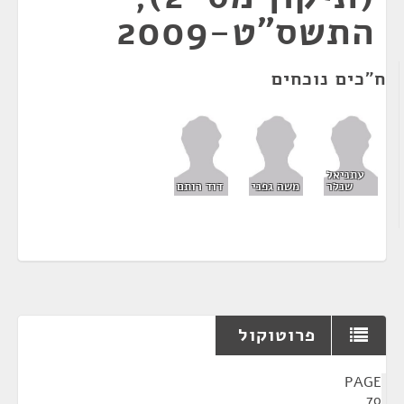
התשס"ט-2009
ח"כים נוכחים
עתניאל
שנלר
משה גפני
דוד רותם
פרוטוקול
¶
PAGE
70