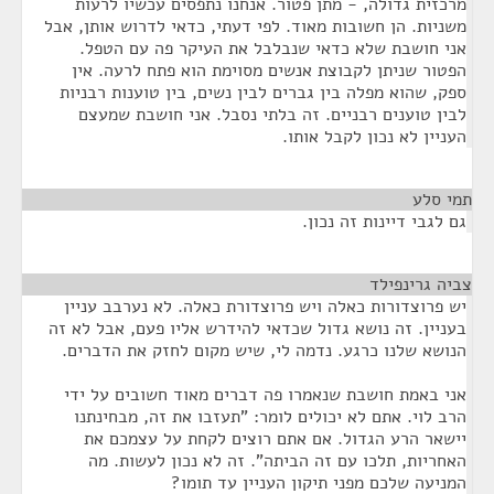
מרכזית גדולה, - מתן פטור. אנחנו נתפסים עכשיו לרעות
משניות. הן חשובות מאוד. לפי דעתי, כדאי לדרוש אותן, אבל
אני חושבת שלא כדאי שנבלבל את העיקר פה עם הטפל.
הפטור שניתן לקבוצת אנשים מסוימת הוא פתח לרעה. אין
ספק, שהוא מפלה בין גברים לבין נשים, בין טוענות רבניות
לבין טוענים רבניים. זה בלתי נסבל. אני חושבת שמעצם
העניין לא נכון לקבל אותו.
תמי סלע
¶
גם לגבי דיינות זה נכון.
צביה גרינפילד
¶
יש פרוצדורות כאלה ויש פרוצדורת כאלה. לא נערבב עניין
בעניין. זה נושא גדול שכדאי להידרש אליו פעם, אבל לא זה
הנושא שלנו כרגע. נדמה לי, שיש מקום לחזק את הדברים.
אני באמת חושבת שנאמרו פה דברים מאוד חשובים על ידי
הרב לוי. אתם לא יכולים לומר: "תעזבו את זה, מבחינתנו
יישאר הרע הגדול. אם אתם רוצים לקחת על עצמכם את
האחריות, תלכו עם זה הביתה". זה לא נכון לעשות. מה
המניעה שלכם מפני תיקון העניין עד תומו?