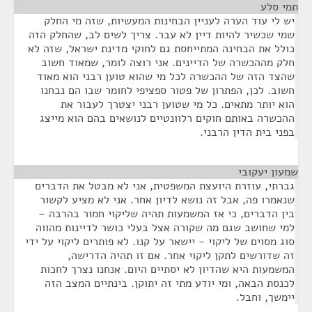
תמי סלע
¶
יש לי עוד הערה לעניין הבחינות המעשיות, שזה מי החלק
שמי שכשיר להיות דיין לא עבר. צריך לשים לב, שהחלק הזה
כולל את הבחינה המתייחסת גם לחוקי מדינת ישראל, שזה לא
חלק מההכשרה של הדיינים. אני רוצה לומר, שמאוד חשוב
שהצד הזה של ההכשרה לכל מי שהוא טוען רבני הוא מאוד
חשוב. לכן, הפתרון של פטור ספציפי לחומר שבו הם נבחנו
הוא יותר מתאים. כל מי שטוען רבני יצטרך לעבור את
ההכשרה באותם חוקים רלוונטיים לנושאים בהם הוא מייצג
בפני בית הדין הרבני.
שמעון יעקובי
¶
גברתי, עוזרת היועצת המשפטית, אני לא מבטל את הדברים
שנאמרו פה, אבל זה נושא לדיון אחר. אני לא מציע לקשור
בין הדברים, כי אז המשמעות תהיה שליקוי חמור בהרבה –
למי שחושב שגם מה שקורה אצל בעלי כושר לדיינות מהווה
סוג מסוים של ליקוי - יישאר על קנו. לא פותרים ליקוי על ידי
זה שדורשים לתקן ליקוי אחר. אם זו תהיה הדרישה,
המשמעות היא שהדיון לא יסתיים היום. אנחנו נצרך לחכות
לכנסת הבאה, ומי יודע מתי זה יתוקן. בינתיים המצב הזה
יימשך, וחבל.