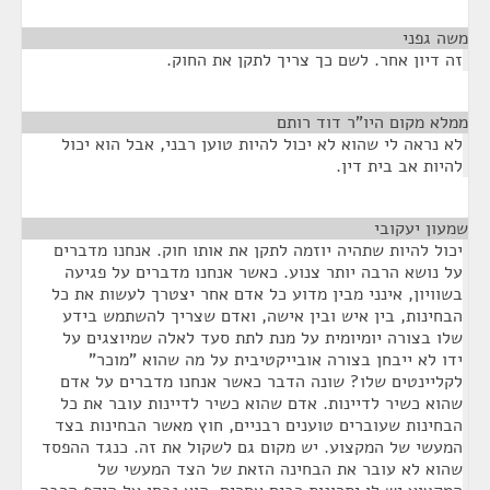
משה גפני
¶
זה דיון אחר. לשם כך צריך לתקן את החוק.
ממלא מקום היו"ר דוד רותם
¶
לא נראה לי שהוא לא יכול להיות טוען רבני, אבל הוא יכול
להיות אב בית דין.
שמעון יעקובי
¶
יכול להיות שתהיה יוזמה לתקן את אותו חוק. אנחנו מדברים
על נושא הרבה יותר צנוע. כאשר אנחנו מדברים על פגיעה
בשוויון, אינני מבין מדוע כל אדם אחר יצטרך לעשות את כל
הבחינות, בין איש ובין אישה, ואדם שצריך להשתמש בידע
שלו בצורה יומיומית על מנת לתת סעד לאלה שמיוצגים על
ידו לא ייבחן בצורה אובייקטיבית על מה שהוא "מוכר"
לקליינטים שלו? שונה הדבר כאשר אנחנו מדברים על אדם
שהוא כשיר לדיינות. אדם שהוא כשיר לדיינות עובר את כל
הבחינות שעוברים טוענים רבניים, חוץ מאשר הבחינות בצד
המעשי של המקצוע. יש מקום גם לשקול את זה. כנגד ההפסד
שהוא לא עובר את הבחינה הזאת של הצד המעשי של