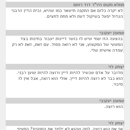
ממלא מקום היו"ר דוד רותם
¶
לא יקרה כלום אם התקנה תישאר כמו שהיא, ובית הדין הרבני
הגדול יפעל בשיקול דעת ולא תחת לחצים.
שמעון יעקובי
¶
בהצעה הזו שמי שיש לו כושר דיינות יעבור בחינות בצד
המעשי של המקצוע, אני לא רואה פסול. עם זאת, זאת לא רק
עמדה אישית שלי.
יצחק לוי
¶
מדובר על אדם שכשיר להיות דיין ורוצה להיות טוען רבני.
הוא כבר לא רוצה להיות דיין. אולי הוא רוצה, אבל אין לו
סיכוי.
שמעון יעקובי
¶
הוא רוצה.
יצחק לוי
¶
אז אם הוא רוצה, למה שהוא לא ילמד את החוקים? הסעיף