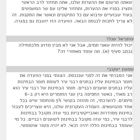
שאתה תרשום את ההערות שלנו, אתה תחזור לרב הראשי
ותציג בפניו את ההערות, ותחזור אלינו עם שר המשפטים
בעוד שבועיים שיבוא עם כל התיקונים ונאשר את התקנות. זה
לא צריך לחכות לכנסת הבאה. הוועדה הזו יושבת גם בפגרה.
עותניאל שנלר
¶
יכול להיות שאני תמים, אבל אני לא מבין מדוע מלכתחילה
נכתב סעיף (א). מה עומד מאחורי זה?
שמעון יעקובי
¶
אני הסברתי את זה לפני שנכנסת. הצגתי בפני הוועדה את
חומר הבחינות עליו נבחנים רבני עיר לעומת חומר הבחינות
עליו נבחנים טוענים רבניים. חומר הבחינות של רבני עיר הוא
רב מאוד, כאשר החפיפה בין שני החומרים היא רק ב-6
סימנים. להערכתי, זה מהווה בקושי 5% מהחומר שיש בכל
אחד מהנושאים. העמדה העקרונית שלנו, היא שצריכים לעבור
בחינות מסודרות ואובייקטיביות כפי שזה מקובל בבחינות
לרבני עיר, כפי שזה מקובל בבחינות לטוענים רבניים. כל מי
שעומד בבחינות הללו יהיה זכאי. לא יהיה פטור אוטומטי.