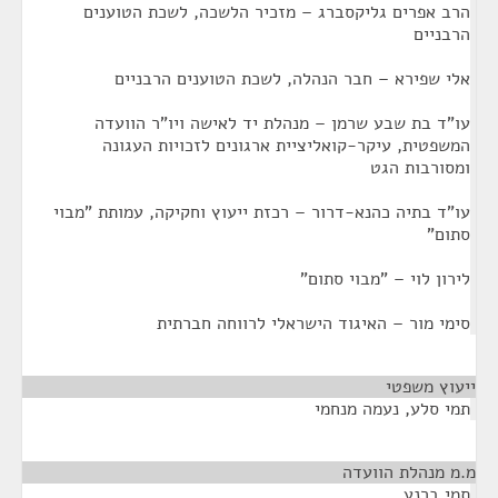
הרב אפרים גליקסברג – מזכיר הלשכה, לשכת הטוענים
הרבניים
אלי שפירא – חבר הנהלה, לשכת הטוענים הרבניים
עו"ד בת שבע שרמן – מנהלת יד לאישה ויו"ר הוועדה
המשפטית, עיקר-קואליציית ארגונים לזכויות העגונה
ומסורבות הגט
עו"ד בתיה כהנא-דרור – רכזת ייעוץ וחקיקה, עמותת "מבוי
סתום"
לירון לוי – "מבוי סתום"
סימי מור – האיגוד הישראלי לרווחה חברתית
ייעוץ משפטי
¶
תמי סלע, נעמה מנחמי
מ.מ מנהלת הוועדה
¶
תמי ברנע