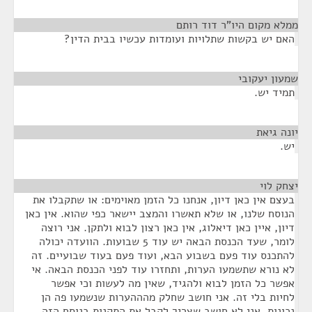
ממלא מקום היו"ר דוד רותם
¶
האם יש בקשות שתלויות ועומדות עכשיו בבית הדין?
שמעון יעקובי
¶
תמיד יש.
יונה גיאת
¶
יש.
יצחק לוי
¶
בעצם אין כאן דיון, אנחנו כל הזמן מאוימים: או שתקבלו את
הנוסח שלנו, או שלא תאשרו והמצב יישאר כפי שהוא. אין כאן
דיון, איין כאן דיאלוג, אין כאן רצון לבוא ולתקן. אני רוצה
לומר, שעד הכנסת הבאה יש עוד 5 שבועות. הוועדה יכולה
להתכנס עוד פעם בשבוע הבא, ועוד פעם בעוד שבועיים. זה
לא נורא שתשמעו הערות, ותחזרו עוד לפני הכנסת הבאה. אי
אפשר כל הזמן לבוא ולהגיד, שאין מה לעשות וכי אפשר
לחיות בלי זה. אני חושב שחלק מהההערות שנשמעו פה הן
נכונות. אני לא חושב שצריך לקבל את התקנות בנוסח הזה.