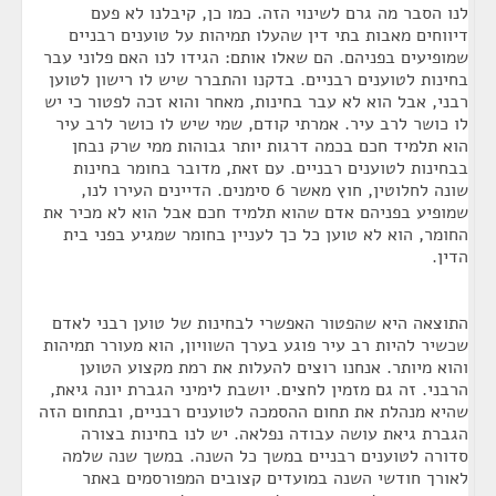
לנו הסבר מה גרם לשינוי הזה. כמו כן, קיבלנו לא פעם
דיווחים מאבות בתי דין שהעלו תמיהות על טוענים רבניים
שמופיעים בפניהם. הם שאלו אותם: הגידו לנו האם פלוני עבר
בחינות לטוענים רבניים. בדקנו והתברר שיש לו רישון לטוען
רבני, אבל הוא לא עבר בחינות, מאחר והוא זכה לפטור כי יש
לו כושר לרב עיר. אמרתי קודם, שמי שיש לו כושר לרב עיר
הוא תלמיד חכם בכמה דרגות יותר גבוהות ממי שרק נבחן
בבחינות לטוענים רבניים. עם זאת, מדובר בחומר בחינות
שונה לחלוטין, חוץ מאשר 6 סימנים. הדיינים העירו לנו,
שמופיע בפניהם אדם שהוא תלמיד חכם אבל הוא לא מכיר את
החומר, הוא לא טוען כל כך לעניין בחומר שמגיע בפני בית
הדין.
התוצאה היא שהפטור האפשרי לבחינות של טוען רבני לאדם
שכשיר להיות רב עיר פוגע בערך השוויון, הוא מעורר תמיהות
והוא מיותר. אנחנו רוצים להעלות את רמת מקצוע הטוען
הרבני. זה גם מזמין לחצים. יושבת לימיני הגברת יונה גיאת,
שהיא מנהלת את תחום ההסמכה לטוענים רבניים, ובתחום הזה
הגברת גיאת עושה עבודה נפלאה. יש לנו בחינות בצורה
סדורה לטוענים רבניים במשך כל השנה. במשך שנה שלמה
לאורך חודשי השנה במועדים קצובים המפורסמים באתר