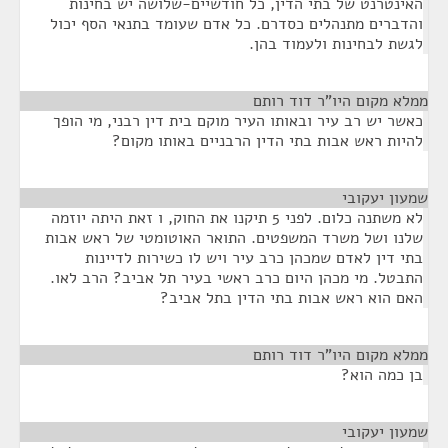
האינטרנט של בתי הדין, כל חודשיים-שלושה יש בחינות
והדברים מתנהלים כסדרם. כל אדם שעומד בתנאי הסף יכול
לגשת לבחינות ולעמוד בהן.
ממלא מקום היו"ר דוד רותם
¶
כאשר יש רב עיר ובאותו העיר מוקם בית דין רבני, מי הופך
להיות ראש אבות בתי הדין הרבניים באותו מקום?
שמעון יעקובי
¶
לא משתנה כלום. לפני 5 תיקנו את החוק, ו זאת היתה יוזמה
שלנו ושל משרד המשפטים. התואר האוטומטי של ראש אבות
בתי דין לאדם שמכהן כרב עיר ויש לו כשירות לדיינות
התבטל. מי מכהן היום כרב ראשי בעיר תל אביב? הרב לאו.
האם הוא ראש אבות בתי הדין בתל אביב?
ממלא מקום היו"ר דוד רותם
¶
בן כמה הוא?
שמעון יעקובי
¶