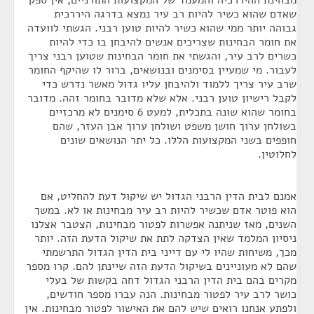
מבחינת ההיררכיה והמעמד של המקצועות התורניים, אין ספק
שאדם שהוא כשיר להיות רב עיר נמצא בדרגה היררכית
גבוהה יותר ממי שהוא כשיר להיות טוען רבני. הגשתי לוועדה
את חומר הבחינות שצריכים אנשים להיבחן בו כדי להיות
כשרים לרב עיר, והגשתי את חומר הבחינות שטוען רבני צריך
לעבור. מי שמעיין בסימנים ובנושאים, ברור לו שהיקף החומר
שרב עיר צריך ללמוד ולהיבחן עליו גדול מאשר נדרש כדי
לקבל רישיון טוען רבני. אלא שלא מדובר בחומר זהה. מדובר
בחומר שהוא שונה בתכלית, למעט 6 סימנים לא מרכזיים
בשולחן ערוך חושן משפט ושולחן ערוך אבן העזר, שהם
חופפים בשני המקצועות הללו. כל יתר הנושאים שונים
לחלוטין.
אמנם לבית הדין הרבני הגדול יש שיקול דעת להחליט, אם
הוא פוטר אדם שכשיר להיות רב עיר מבחינות או לא. במשך
השנים, מאז שניתנה אפשרות לפטור מבחינות, הצטבר אצלנו
ניסיון המלמד שאין הצדקה לתת את שיקול הדעת הזה. יותר
מכך, משיחות שהיו לי עם דייני בית הדין הגדול התרשמתי
שהם לא מעוניינים בשיקול הדעת הזה שיינתן להם. קרו מספר
מקרים בהם בית הדין הרבני הגדול דחה בקשות של בעלי
כושר לרב עיר לפטור מבחינות. הנה עברו מספר חודשים,
ולפתע אנחנו רואים שיש להם את האישור לפטור מבחינות. אין