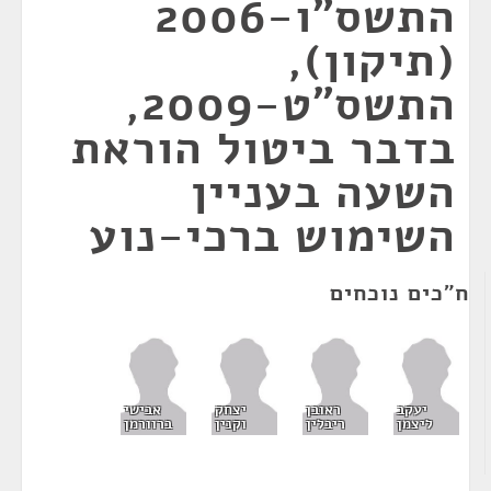
התשס"ו-2006
(תיקון),
התשס"ט-2009,
בדבר ביטול הוראת
השעה בעניין
השימוש ברכי-נוע
ח"כים נוכחים
יעקב
ראובן
יצחק
אבישי
ליצמן
ריבלין
וקנין
ברוורמן