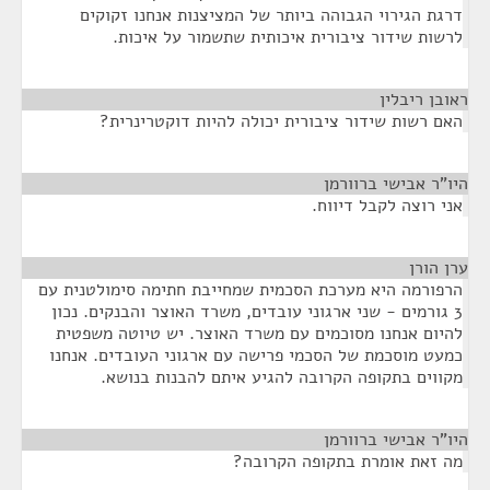
דרגת הגירוי הגבוהה ביותר של המציצנות אנחנו זקוקים
לרשות שידור ציבורית איכותית שתשמור על איכות.
ראובן ריבלין
¶
האם רשות שידור ציבורית יכולה להיות דוקטרינרית?
היו"ר אבישי ברוורמן
¶
אני רוצה לקבל דיווח.
ערן הורן
¶
הרפורמה היא מערכת הסכמית שמחייבת חתימה סימולטנית עם
3 גורמים - שני ארגוני עובדים, משרד האוצר והבנקים. נכון
להיום אנחנו מסוכמים עם משרד האוצר. יש טיוטה משפטית
כמעט מוסכמת של הסכמי פרישה עם ארגוני העובדים. אנחנו
מקווים בתקופה הקרובה להגיע איתם להבנות בנושא.
היו"ר אבישי ברוורמן
¶
מה זאת אומרת בתקופה הקרובה?