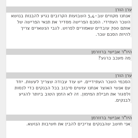
ערן הורן
¶
אנחנו מקווים שב-3,4 השבועות הקרובים נגיע להבנות בנושא
השכר העתידי. הסכם הפרישה מסדיר את תנאי הפרישה של
אותם 700 עובדים שאמורים לפרוש. לגבי הנשארים צריך
להיות הסכם שכר.
היו"ר אבישי ברוורמן
¶
מה מעכב כרגע?
ערן הורן
¶
הסכמי השכר העתידיים. יש עוד עבודה שצריך לעשות. יחד
עם אנשי האוצר אנחנו עושים סיבוב בכל הבנקים כדי לנסות
ולסגור את חבילת המימון. זה לא הזמן הטוב ביותר להגיע
לבנקים.
היו"ר אבישי ברוורמן
¶
אני חושב שהבנקים צריכים להבין את חשיבות הנושא.