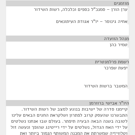
מוזמנים
¶
ערן הורן – סמנכ"ל כספים וכלכלה, רשות השידור
אחיה גינוסר – יו"ר אגודת העיתונאים
מנהל הוועדה
¶
טמיר כהן
רשמת פרלמנטרית
¶
יפעת שפרכר
המשבר ברשות השידור
היו"ר אבישי ברוורמן
¶
קיימנו סדרה של ישיבות בנוגע למצב של רשות השידור.
התבשרנו שהעסק קרוב לפתרון ושלקראת החגים הבאים עלינו
לטובה בשנה הבאה הבעיה תיפתר. בעולם שבו אנחנו נשלטים
על ידי האח הגדול, נשלטים על ידי רייטינג שהופך ונעשה זול
וטלוויזיה שמשרתת את המכנה המשותף הנמוך ביותר ואת