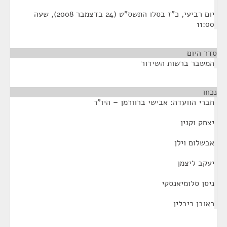
יום רביעי, כ"ז בסלו התשס"ט (24 בדצמבר 2008), שעה
11:00
סדר היום
המשבר ברשות השידור
נכחו
¶
חברי הוועדה: אבישי ברוורמן – היו"ר
יצחק וקנין
אבשלום וילן
יעקב ליצמן
ניסן סלומיאנסקי
ראובן ריבלין